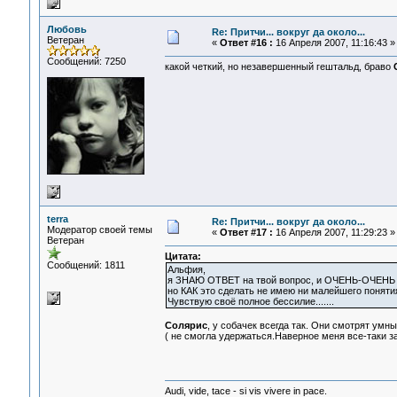
Любовь
Re: Притчи... вокруг да около...
Ветеран
«
Ответ #16 :
16 Апреля 2007, 11:16:43 »
Сообщений: 7250
какой четкий, но незавершенный гештальд, браво
terra
Re: Притчи... вокруг да около...
Модератор своей темы
«
Ответ #17 :
16 Апреля 2007, 11:29:23 »
Ветеран
Цитата:
Сообщений: 1811
Альфия,
я ЗНАЮ ОТВЕТ на твой вопрос, и ОЧЕНЬ-ОЧЕНЬ
но КАК это сделать не имею ни малейшего поняти
Чувствую своё полное бессилие.......
Солярис
, у собачек всегда так. Они смотрят умны
( не смогла удержаться.Наверное меня все-таки заб
Audi, vide, tace - si vis vivere in pace.