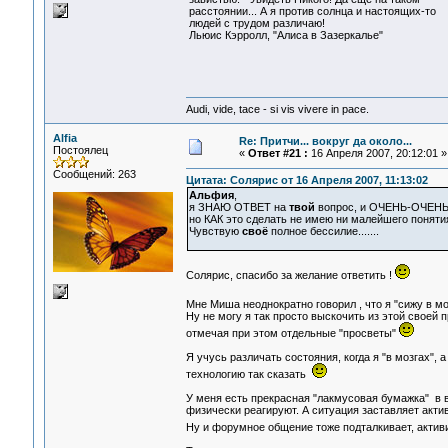
расстоянии... А я против солнца и настоящих-то
людей с трудом различаю!
Льюис Кэрролл, "Алиса в Зазеркалье"
Audi, vide, tace - si vis vivere in pace.
Alfia
Re: Притчи... вокруг да около...
Постоялец
«
Ответ #21 :
16 Апреля 2007, 20:12:01 »
Сообщений: 263
Цитата: Солярис от 16 Апреля 2007, 11:13:02
Альфия
,
я ЗНАЮ ОТВЕТ на
твой
вопрос, и ОЧЕНЬ-ОЧЕН
но КАК это сделать не имею ни малейшего поняти
Чувствую
своё
полное бессилие.......
Солярис, спасибо за желание ответить !
Мне Миша неоднократно говорил , что я "сижу в м
Ну не могу я так просто выскочить из этой своей п
отмечая при этом отдельные "просветы"
Я учусь различать состояния, когда я "в мозгах", 
технологию так сказать
У меня есть прекрасная "лакмусовая бумажка" в ви
физически реагируют. А ситуация заставляет акти
Ну и форумное общение тоже подталкивает, актив