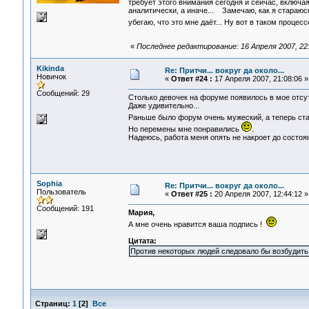
требует этого внимания сегодня и сейчас, включая
аналитически, а иначе... Замечаю, как я стараюсь
убегаю, что это мне даёт... Ну вот в таком процес
«
Последнее редактирование: 16 Апреля 2007, 22:1
Kikinda
Re: Притчи... вокруг да около...
Новичок
«
Ответ #24 :
17 Апреля 2007, 21:08:06 »
Сообщений: 29
Столько девочек на форуме появилось в мое отсу
Даже удивительно...
Раньше было форум очень мужеский, а теперь ст
Но перемены мне понравились
.
Надеюсь, работа меня опять не накроет до состоя
Sophia
Re: Притчи... вокруг да около...
Пользователь
«
Ответ #25 :
20 Апреля 2007, 12:44:12 »
Сообщений: 191
Мария,
А мне очень нравится ваша подпись !
Цитата:
Против некоторых людей следовало бы возбудит
Страниц:
1
[
2
]
Все