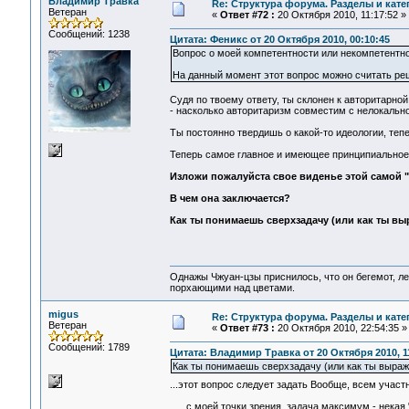
Владимир Травка
Re: Структура форума. Разделы и кате
Ветеран
«
Ответ #72 :
20 Октября 2010, 11:17:52 »
Сообщений: 1238
Цитата: Феникс от 20 Октября 2010, 00:10:45
Вопрос о моей компетентности или некомпетентно
На данный момент этот вопрос можно считать реш
Судя по твоему ответу, ты склонен к авторитарно
- насколько авторитаризм совместим с нелокальн
Ты постоянно твердишь о какой-то идеологии, тепе
Теперь самое главное и имеющее принципиальное 
Изложи пожалуйста свое виденье этой самой "
В чем она заключается?
Как ты понимаешь сверхзадачу (или как ты в
Однажы Чжуан-цзы приснилось, что он бегемот, л
порхающими над цветами.
migus
Re: Структура форума. Разделы и кате
Ветеран
«
Ответ #73 :
20 Октября 2010, 22:54:35 »
Сообщений: 1789
Цитата: Владимир Травка от 20 Октября 2010, 1
Как ты понимаешь сверхзадачу (или как ты выра
...этот вопрос следует задать Вообще, всем учас
...с моей точки зрения, задача максимум - нека