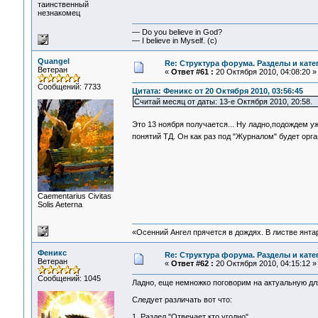
таинственный
незнакомец
— Do you believe in God?
— I believe in Myself. (c)
Quangel
Re: Структура форума. Разделы и кате
Ветеран
«
Ответ #61 :
20 Октября 2010, 04:08:20 »
Сообщений: 7733
Цитата: Феникс от 20 Октября 2010, 03:56:45
Считай месяц от даты: 13-е Октября 2010, 20:58.
Это 13 ноября получается... Ну ладно,подождем у
понятий ТД. Он как раз под "Журналом" будет орг
Сaementarius Civitas
Solis Aeterna
«Осенний Ангел прячется в дождях. В листве янтарн
Феникс
Re: Структура форума. Разделы и кате
Ветеран
«
Ответ #62 :
20 Октября 2010, 04:15:12 »
Сообщений: 1045
Ладно, еще немножко поговорим на актуальную для
Следует различать вот что:
1. Раздел "Отвечает кто угодно".