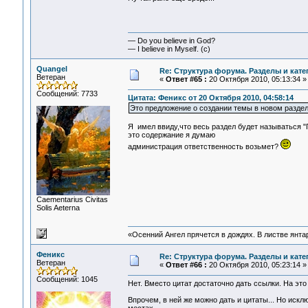
— Do you believe in God?
— I believe in Myself. (c)
Quangel
Re: Структура форума. Разделы и кате
Ветеран
«
Ответ #65 :
20 Октября 2010, 05:13:34 »
Сообщений: 7733
Цитата: Феникс от 20 Октября 2010, 04:58:14
Это предложение о создании темы в новом раздел
Я имел ввиду,что весь раздел будет называться "Г
это содержание я думаю
администрация ответственность возьмет?
Сaementarius Civitas
Solis Aeterna
«Осенний Ангел прячется в дождях. В листве янтарн
Феникс
Re: Структура форума. Разделы и кате
Ветеран
«
Ответ #66 :
20 Октября 2010, 05:23:14 »
Сообщений: 1045
Нет. Вместо цитат достаточно дать ссылки. На эт
Впрочем, в ней же можно дать и цитаты... Но иск