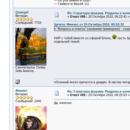
— Do you believe in God?
— I believe in Myself. (c)
Quangel
Re: Структура форума. Разделы и кате
Ветеран
«
Ответ #68 :
20 Октября 2010, 06:22:41 »
Сообщений: 7733
Цитата: Феникс от 20 Октября 2010, 05:53:32
• "Вопросы и ответы" (название примерное) - скор
НИР с тобой вместе со сферой Блоха,
пусть бу
отдельной темой.
Сaementarius Civitas
Solis Aeterna
«Осенний Ангел прячется в дождях. В листве янтарн
Феникс
Re: Структура форума. Разделы и кате
Ветеран
«
Ответ #69 :
20 Октября 2010, 06:25:03 »
Сообщений: 1045
Да, конечно.