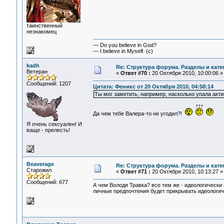
таинственный
незнакомец
— Do you believe in God?
— I believe in Myself. (c)
kadh
Re: Структура форума. Разделы и кате
Ветеран
«
Ответ #70 :
20 Октября 2010, 10:00:06 »
Сообщений: 1207
Цитата: Феникс от 20 Октября 2010, 04:58:14
Ты мог заметить, например, насколько упала акт
Да чем тебе Валера-то не угодил?!
Я очень сексуален! И
ваще - прелесть!
Beaverage
Re: Структура форума. Разделы и кате
Старожил
«
Ответ #71 :
20 Октября 2010, 10:13:27 »
Сообщений: 677
А чем Володя Травка? все тем же - идеологически 
личные предпочтения будет прикрывать идеологиче