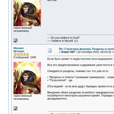
местах.
таинственный
незнакомец
— Do you believe in God?
— I believe in Myself. (c)
Феникс
Re: Структура форума. Разделы и кате
Ветеран
«
Ответ #67 :
20 Октября 2010, 05:53:32 »
Сообщений: 1045
Если быть может я недостаточно ясно выразился: р
Все его предполагаемое содержание уместится в 
Ожидаются разделы, помимо тех что уже есть:
• "Вопросы и ответы" (название примерное) - скор
• "Психология" - да.
(Последний - если мне дадут Ариадну провести в 
Введение обоих разделов потребует предварительно
потребуется некоторое разумное время. Порядка н
таинственный
догадываетесь.
незнакомец