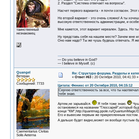
2. Раздел "Система отвечает на вопросы".
Насчет первого варианта - я почти согласен. Этот
Но второй вариант - это очень сложно! А ты хоче
высокую ответственность администрации, и особен
Мне кажется, этот вариант нереален. Здесь. Но т
таинственный
незнакомец
Ну представь себя на нашем месте? Зачем мне ил
Оно нам надо? Ты же чушь будешь отвечать. Я же
— Do you believe in God?
— I believe in Myself. (c)
Quangel
Re: Структура форума. Разделы и кате
Ветеран
«
Ответ #63 :
20 Октября 2010, 04:41:33 »
Сообщений: 7733
Цитата: Феникс от 20 Октября 2010, 04:15:12
Сергею ответственность за все, что ты наотвеча
тебя знаю.
Артем,не зарывайся.
Я тебя тоже знаю.
Чуши
остановимся на названии "Глоссарий",который бу
конце "КМ",http://quantmag.ppole.ru/QuantumMagic/D
Его и вывесим первым же прикрепленным постом. 
А дальше будет видно,может он вообще пустым буд
Сaementarius Civitas
Solis Aeterna