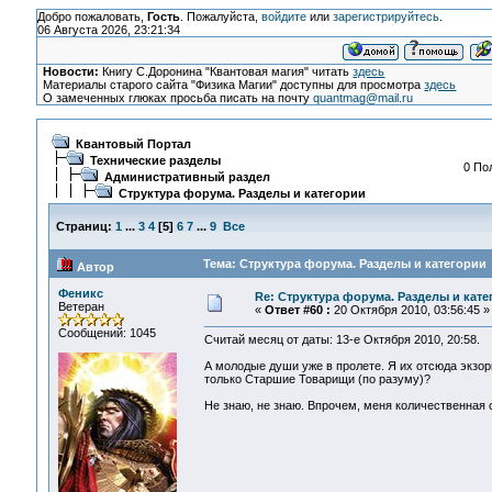
Добро пожаловать,
Гость
. Пожалуйста,
войдите
или
зарегистрируйтесь
.
06 Августа 2026, 23:21:34
Новости:
Книгу С.Доронина "Квантовая магия" читать
здесь
Материалы старого сайта "Физика Магии" доступны для просмотра
здесь
О замеченных глюках просьба писать на почту
quantmag@mail.ru
Квантовый Портал
Технические разделы
0 По
Административный раздел
Структура форума. Разделы и категории
Страниц:
1
...
3
4
[
5
]
6
7
...
9
Все
Тема: Структура форума. Разделы и категории 
Автор
Феникс
Re: Структура форума. Разделы и кате
Ветеран
«
Ответ #60 :
20 Октября 2010, 03:56:45 »
Сообщений: 1045
Считай месяц от даты: 13-е Октября 2010, 20:58.
А молодые души уже в пролете. Я их отсюда экзор
только Старшие Товарищи (по разуму)?
Не знаю, не знаю. Впрочем, меня количественная 