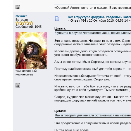
«Осенний Ангел прячется в дождях. В листве янтарн
Феникс
Re: Структура форума. Разделы и кате
Ветеран
«
Ответ #64 :
20 Октября 2010, 04:58:14 »
Сообщений: 1045
Цитата:
Чуши ты в случае чего наотвечаешь не меньше м
Это вполне возможно. Но дело-то не в этом. Одно 
содержание любых ответов в этих разделах - адми
И совсем другое дело, когда создается официальны
уже несет особую ответственность.
А мы ее не хотим. Мы с Сергеем, во всяком случае
Поэтому наиболее желанный для тебя вариант - н
таинственный
незнакомец
Но компромиссный вариант "отвечают все" - это у
свое время такой раздел. Скоро уже.
И кстати, не стоит тебе бояться того, что этот ра
крайне неуютно себя чувствуют. Ты мог заметить,
Скорее, худшее что может случиться - так это то, 
позора для форума я не наблюдаю в том, что у вн
Цитата:
Как я говорил, для начала остановимся на назва
Это предложение о создании темы в новом разделе
Ну так рано еще вроде...