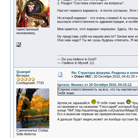
2. Раздел "Система отвечает на вопросы".
Насчет первого варианта - я почти согласен. Этот
Но второй вариант - это очень сложно! А ты хоче
высокую ответственность администрации, и особен
Мне кажется, этот вариант нереален. Здесь. Но т
таинственный
незнакомец
Ну представь себя на нашем месте? Зачем мне ил
Оно нам надо? Ты же чушь будешь отвечать. Я же
— Do you believe in God?
— I believe in Myself. (c)
Quangel
Re: Структура форума. Разделы и кате
Ветеран
«
Ответ #63 :
20 Октября 2010, 04:41:33 »
Сообщений: 7733
Цитата: Феникс от 20 Октября 2010, 04:15:12
Сергею ответственность за все, что ты наотвеча
тебя знаю.
Артем,не зарывайся.
Я тебя тоже знаю.
Чуши
остановимся на названии "Глоссарий",который бу
конце "КМ",http://quantmag.ppole.ru/QuantumMagic/D
Его и вывесим первым же прикрепленным постом. 
А дальше будет видно,может он вообще пустым буд
Сaementarius Civitas
Solis Aeterna