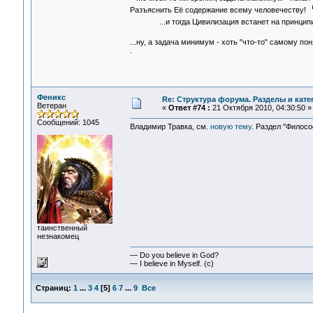
Разъяснить Её содержание всему человечеству!
...и тогда Цивилизация встанет на принци
...ну, а задача минимум - хоть "что-то" самому по
.
Феникс
Re: Структура форума. Разделы и кате
Ветеран
«
Ответ #74 :
21 Октября 2010, 04:30:50 »
Сообщений: 1045
Владимир Травка, см.
новую тему
. Раздел "Филосо
таинственный
незнакомец
— Do you believe in God?
— I believe in Myself. (c)
Страниц:
1
...
3
4
[
5
]
6
7
...
9
Все