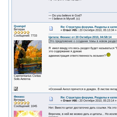
— Do you believe in God?
— I believe in Myself. (c)
Quangel
Re: Структура форума. Разделы и кате
Ветеран
«
Ответ #65 :
20 Октября 2010, 05:13:34 »
Сообщений: 7733
Цитата: Феникс от 20 Октября 2010, 04:58:14
Это предложение о создании темы в новом раздел
Я имел ввиду,что весь раздел будет называться "Г
это содержание я думаю
администрация ответственность возьмет?
Сaementarius Civitas
Solis Aeterna
«Осенний Ангел прячется в дождях. В листве янтарн
Феникс
Re: Структура форума. Разделы и кате
Ветеран
«
Ответ #66 :
20 Октября 2010, 05:23:14 »
Сообщений: 1045
Нет. Вместо цитат достаточно дать ссылки. На эт
Впрочем, в ней же можно дать и цитаты... Но иск