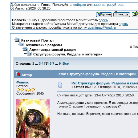
Добро пожаловать,
Гость
. Пожалуйста,
войдите
или
зарегистрируйтесь
.
06 Августа 2026, 05:38:25
Новости:
Книгу С.Доронина "Квантовая магия" читать
здесь
Материалы старого сайта "Физика Магии" доступны для просмотра
здесь
О замеченных глюках просьба писать на почту
quantmag@mail.ru
Квантовый Портал
Технические разделы
0 По
Административный раздел
Структура форума. Разделы и категории
Страниц:
1
...
3
4
[
5
]
6
7
...
9
Все
Тема: Структура форума. Разделы и категории 
Автор
Феникс
Re: Структура форума. Разделы и кате
Ветеран
«
Ответ #60 :
20 Октября 2010, 03:56:45 »
Сообщений: 1045
Считай месяц от даты: 13-е Октября 2010, 20:58.
А молодые души уже в пролете. Я их отсюда экзор
только Старшие Товарищи (по разуму)?
Не знаю, не знаю. Впрочем, меня количественная 