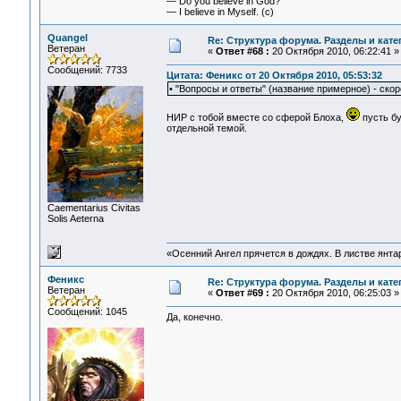
— Do you believe in God?
— I believe in Myself. (c)
Quangel
Re: Структура форума. Разделы и кате
Ветеран
«
Ответ #68 :
20 Октября 2010, 06:22:41 »
Сообщений: 7733
Цитата: Феникс от 20 Октября 2010, 05:53:32
• "Вопросы и ответы" (название примерное) - скор
НИР с тобой вместе со сферой Блоха,
пусть бу
отдельной темой.
Сaementarius Civitas
Solis Aeterna
«Осенний Ангел прячется в дождях. В листве янтарн
Феникс
Re: Структура форума. Разделы и кате
Ветеран
«
Ответ #69 :
20 Октября 2010, 06:25:03 »
Сообщений: 1045
Да, конечно.