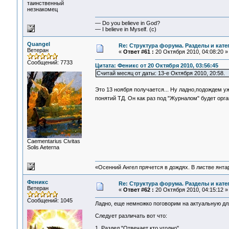
таинственный
незнакомец
— Do you believe in God?
— I believe in Myself. (c)
Quangel
Re: Структура форума. Разделы и кате
Ветеран
«
Ответ #61 :
20 Октября 2010, 04:08:20 »
Сообщений: 7733
Цитата: Феникс от 20 Октября 2010, 03:56:45
Считай месяц от даты: 13-е Октября 2010, 20:58.
Это 13 ноября получается... Ну ладно,подождем у
понятий ТД. Он как раз под "Журналом" будет орг
Сaementarius Civitas
Solis Aeterna
«Осенний Ангел прячется в дождях. В листве янтарн
Феникс
Re: Структура форума. Разделы и кате
Ветеран
«
Ответ #62 :
20 Октября 2010, 04:15:12 »
Сообщений: 1045
Ладно, еще немножко поговорим на актуальную для
Следует различать вот что:
1. Раздел "Отвечает кто угодно".