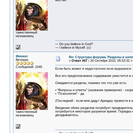
местах.
таинственный
незнакомец
— Do you believe in God?
— I believe in Myself. (c)
Феникс
Re: Структура форума. Разделы и кате
Ветеран
«
Ответ #67 :
20 Октября 2010, 05:53:32 »
Сообщений: 1045
Если быть может я недостаточно ясно выразился: р
Все его предполагаемое содержание уместится в 
Ожидаются разделы, помимо тех что уже есть:
• "Вопросы и ответы" (название примерное) - скор
• "Психология" - да.
(Последний - если мне дадут Ариадну провести в 
Введение обоих разделов потребует предварительно
потребуется некоторое разумное время. Порядка н
таинственный
догадываетесь.
незнакомец