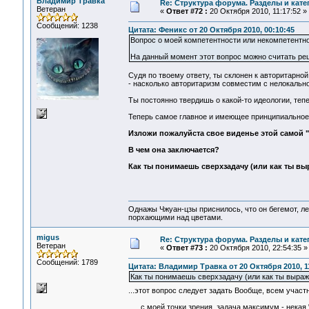
Владимир Травка
Re: Структура форума. Разделы и кате
Ветеран
«
Ответ #72 :
20 Октября 2010, 11:17:52 »
Сообщений: 1238
Цитата: Феникс от 20 Октября 2010, 00:10:45
Вопрос о моей компетентности или некомпетентно
На данный момент этот вопрос можно считать реш
Судя по твоему ответу, ты склонен к авторитарно
- насколько авторитаризм совместим с нелокальн
Ты постоянно твердишь о какой-то идеологии, тепе
Теперь самое главное и имеющее принципиальное 
Изложи пожалуйста свое виденье этой самой "
В чем она заключается?
Как ты понимаешь сверхзадачу (или как ты в
Однажы Чжуан-цзы приснилось, что он бегемот, л
порхающими над цветами.
migus
Re: Структура форума. Разделы и кате
Ветеран
«
Ответ #73 :
20 Октября 2010, 22:54:35 »
Сообщений: 1789
Цитата: Владимир Травка от 20 Октября 2010, 1
Как ты понимаешь сверхзадачу (или как ты выра
...этот вопрос следует задать Вообще, всем учас
...с моей точки зрения, задача максимум - нека