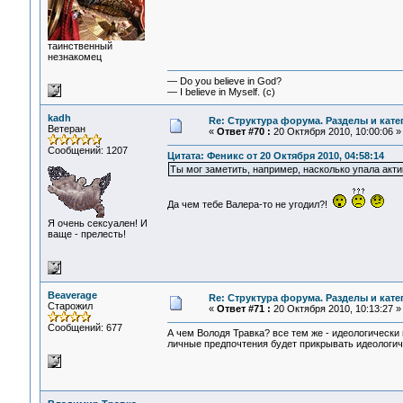
таинственный
незнакомец
— Do you believe in God?
— I believe in Myself. (c)
kadh
Re: Структура форума. Разделы и кате
Ветеран
«
Ответ #70 :
20 Октября 2010, 10:00:06 »
Сообщений: 1207
Цитата: Феникс от 20 Октября 2010, 04:58:14
Ты мог заметить, например, насколько упала акт
Да чем тебе Валера-то не угодил?!
Я очень сексуален! И
ваще - прелесть!
Beaverage
Re: Структура форума. Разделы и кате
Старожил
«
Ответ #71 :
20 Октября 2010, 10:13:27 »
Сообщений: 677
А чем Володя Травка? все тем же - идеологически 
личные предпочтения будет прикрывать идеологиче