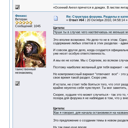
«Осенний Ангел прячется в дождях. В листве янтарн
Феникс
Re: Структура форума. Разделы и кате
Ветеран
«
Ответ #64 :
20 Октября 2010, 04:58:14 »
Сообщений: 1045
Цитата:
Чуши ты в случае чего наотвечаешь не меньше м
Это вполне возможно. Но дело-то не в этом. Одно 
содержание любых ответов в этих разделах - адми
И совсем другое дело, когда создается официальны
уже несет особую ответственность.
А мы ее не хотим. Мы с Сергеем, во всяком случае
Поэтому наиболее желанный для тебя вариант - н
таинственный
незнакомец
Но компромиссный вариант "отвечают все" - это у
свое время такой раздел. Скоро уже.
И кстати, не стоит тебе бояться того, что этот ра
крайне неуютно себя чувствуют. Ты мог заметить,
Скорее, худшее что может случиться - так это то, 
позора для форума я не наблюдаю в том, что у вн
Цитата:
Как я говорил, для начала остановимся на назва
Это предложение о создании темы в новом разделе
Ну так рано еще вроде...