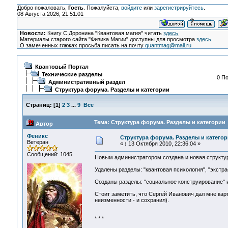
Добро пожаловать,
Гость
. Пожалуйста,
войдите
или
зарегистрируйтесь
.
08 Августа 2026, 21:51:01
Новости:
Книгу С.Доронина "Квантовая магия" читать
здесь
Материалы старого сайта "Физика Магии" доступны для просмотра
здесь
О замеченных глюках просьба писать на почту
quantmag@mail.ru
Квантовый Портал
Технические разделы
0 По
Административный раздел
Структура форума. Разделы и категории
Страниц:
[
1
]
2
3
...
9
Все
Тема: Структура форума. Разделы и категории 
Автор
Феникс
Структура форума. Разделы и катего
Ветеран
«
:
13 Октября 2010, 22:36:04 »
Сообщений: 1045
Новым администратором создана и новая структур
Удалены разделы: "квантовая психология", "экстра
Созданы разделы: "социальное конструирование" и
Стоит заметить, что Сергей Иванович дал мне кар
неизменности - и сохранил).
* * *