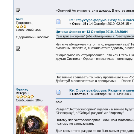
«Осенний Ангел прячется в дождях. В листве янтарн
bald
Re: Структура форума. Разделы и кате
Постоялец
«
Ответ #5 :
14 Октября 2010, 02:05:15 »
Сообщений: 454
Цитата: Феникс от 13 Октября 2010, 22:36:04
"экстрасенсорика" (оба объединены с "эзотерикой
Одержимый Любовью
Чёт я не обнаружил, - это, типо, медленный газ? Т
сможешь. Вероятно, сначала стоит сделать, а пото
"Социальное конструирование" - это чё? Стёб? Ск
другая Система - Ореол - он возникает, если вдруг.
Постоянно сознавать то, чему противишься — Ро
Действуй в соответствии с принципами — Robert 
Феникс
Re: Структура форума. Разделы и кате
Ветеран
«
Ответ #6 :
14 Октября 2010, 13:06:00 »
Сообщений: 1045
bald
Раздел "Экстрасенсорика" удален - а точнее буде
"Эзотерику", в "Общий раздел" и в "Корзину".
Потому что экстрасенсорика - слишком малозначи
поэтому не заслуживает.
Да и кроме того, раздел-то не был живым уже давно