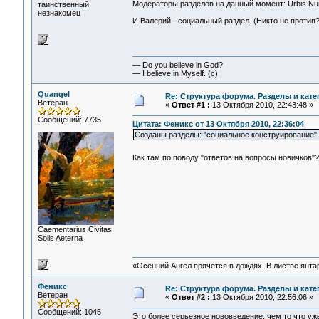
Модераторы разделов на данный момент: Urbis Num
таинственный
незнакомец
И Валерий - социальный раздел. (Никто не против?
— Do you believe in God?
— I believe in Myself. (c)
Quangel
Re: Структура форума. Разделы и кате
Ветеран
«
Ответ #1 :
13 Октября 2010, 22:43:48 »
Сообщений: 7735
Цитата: Феникс от 13 Октября 2010, 22:36:04
Созданы разделы: "социальное конструирование" и
Как там по поводу "ответов на вопросы новичков"
Сaementarius Civitas
Solis Aeterna
«Осенний Ангел прячется в дождях. В листве янтарн
Феникс
Re: Структура форума. Разделы и кате
Ветеран
«
Ответ #2 :
13 Октября 2010, 22:56:06 »
Сообщений: 1045
Это более серьезное нововведение, чем то что уж