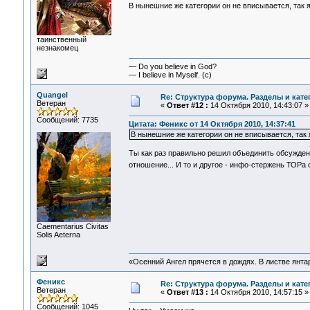
В нынешние же категории он не вписывается, так я
таинственный
незнакомец
— Do you believe in God?
— I believe in Myself. (c)
Quangel
Re: Структура форума. Разделы и кате
Ветеран
«
Ответ #12 :
14 Октября 2010, 14:43:07 »
Сообщений: 7735
Цитата: Феникс от 14 Октября 2010, 14:37:41
В нынешние же категории он не вписывается, так 
Ты как раз правильно решил объединить обсуждени
отношение... И то и другое - инфо-стержень ТОРа
Сaementarius Civitas
Solis Aeterna
«Осенний Ангел прячется в дождях. В листве янтарн
Феникс
Re: Структура форума. Разделы и кате
Ветеран
«
Ответ #13 :
14 Октября 2010, 14:57:15 »
Сообщений: 1045