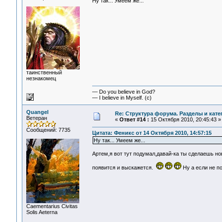
Ну так... Умеем же...
таинственный
незнакомец
— Do you believe in God?
— I believe in Myself. (c)
Quangel
Re: Структура форума. Разделы и кате
Ветеран
«
Ответ #14 :
15 Октября 2010, 20:45:43 »
Сообщений: 7735
Цитата: Феникс от 14 Октября 2010, 14:57:15
Ну так... Умеем же...
Артем,я вот тут подумал,давай-ка ты сделаешь н
появится и выскажется.
Ну а если не п
Сaementarius Civitas
Solis Aeterna