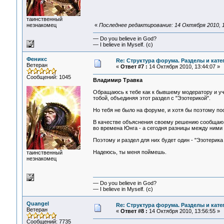
таинственный
незнакомец
«
Последнее редактирование: 14 Октября 2010, 1
— Do you believe in God?
— I believe in Myself. (c)
Феникс
Re: Структура форума. Разделы и кате
Ветеран
«
Ответ #7 :
14 Октября 2010, 13:44:07 »
Сообщений: 1045
Владимир Травка
Обращаюсь к тебе как к бывшему модератору и учр
тобой, объединяя этот раздел с "Эзотерикой".
Но тебя не было на форуме, и хотя бы поэтому по
В качестве объяснения своему решению сообщаю о 
во времена Юнга - а сегодня разницы между ними 
Поэтому и раздел для них будет один - "Эзотерика
Надеюсь, ты меня поймешь.
таинственный
незнакомец
— Do you believe in God?
— I believe in Myself. (c)
Quangel
Re: Структура форума. Разделы и кате
Ветеран
«
Ответ #8 :
14 Октября 2010, 13:56:55 »
Сообщений: 7735