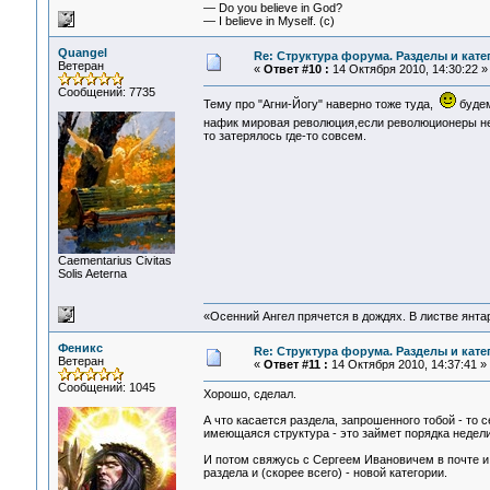
— Do you believe in God?
— I believe in Myself. (c)
Quangel
Re: Структура форума. Разделы и кате
Ветеран
«
Ответ #10 :
14 Октября 2010, 14:30:22 »
Сообщений: 7735
Тему про "Агни-Йогу" наверно тоже туда,
будем
нафик мировая революция,если революционеры не
то затерялось где-то совсем.
Сaementarius Civitas
Solis Aeterna
«Осенний Ангел прячется в дождях. В листве янтарн
Феникс
Re: Структура форума. Разделы и кате
Ветеран
«
Ответ #11 :
14 Октября 2010, 14:37:41 »
Сообщений: 1045
Хорошо, сделал.
А что касается раздела, запрошенного тобой - то
имеющаяся структура - это займет порядка недели
И потом свяжусь с Сергеем Ивановичем в почте и
раздела и (скорее всего) - новой категории.