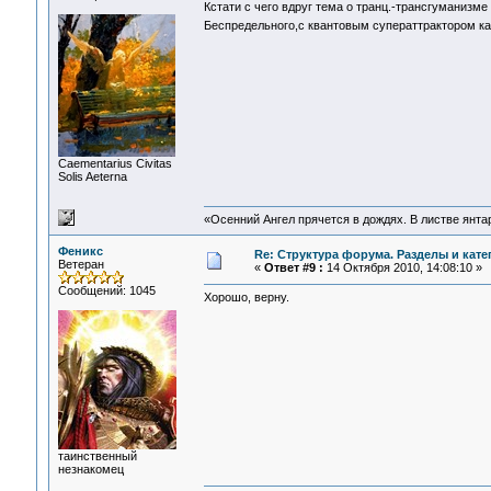
Кстати с чего вдруг тема о транц.-трансгуманизм
Беспредельного,с квантовым суператтрактором ка
Сaementarius Civitas
Solis Aeterna
«Осенний Ангел прячется в дождях. В листве янтарн
Феникс
Re: Структура форума. Разделы и кате
Ветеран
«
Ответ #9 :
14 Октября 2010, 14:08:10 »
Сообщений: 1045
Хорошо, верну.
таинственный
незнакомец