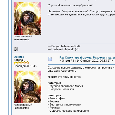
Сергей Иванович, ты одобряешь?
Название: "вопросы новичков". Статус раздела - 
отвечающих не вдаваться в дискуссии друг с друг
таинственный
незнакомец
— Do you believe in God?
— I believe in Myself. (c)
Феникс
Re: Структура форума. Разделы и кате
Ветеран
«
Ответ #3 :
14 Октября 2010, 00:33:27 »
Сообщений: 1045
Создание нового раздела, о котором ты просишь 
еще одна категория...
Я вижу это примерно так:
Категория
- Журнал Квантовая Магия
- Вопросы новичков
Категория
- Философия
- Физика
- Эзотерика и психология
таинственный
- Религия
незнакомец
- Социальное конструирование