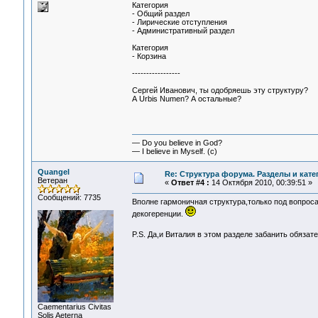
Категория
- Общий раздел
- Лирические отступления
- Административный раздел
Категория
- Корзина
-----------------
Сергей Иванович, ты одобряешь эту структуру?
А Urbis Numen? А остальные?
— Do you believe in God?
— I believe in Myself. (c)
Quangel
Re: Структура форума. Разделы и кате
Ветеран
«
Ответ #4 :
14 Октября 2010, 00:39:51 »
Сообщений: 7735
Вполне гармоничная структура,только под вопрос
декогеренции.
P.S. Да,и Виталия в этом разделе забанить обязат
Сaementarius Civitas
Solis Aeterna