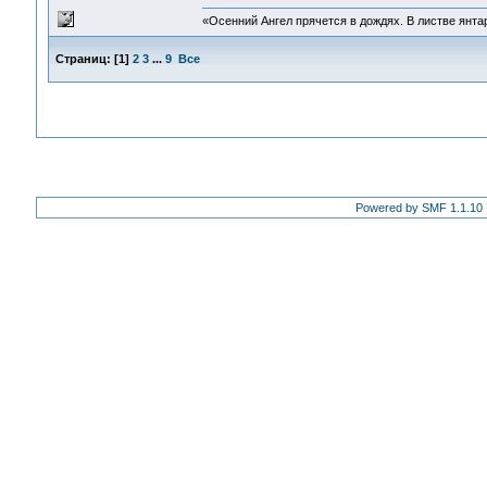
«Осенний Ангел прячется в дождях. В листве янтарн
Страниц:
[
1
]
2
3
...
9
Все
Powered by SMF 1.1.10