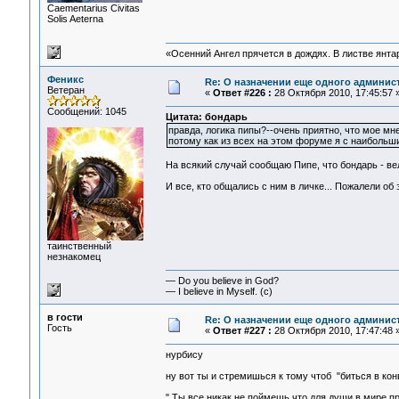
Сaementarius Civitas
Solis Aeterna
«Осенний Ангел прячется в дождях. В листве янтарн
Феникс
Re: О назначении еще одного админис
Ветеран
«
Ответ #226 :
28 Октября 2010, 17:45:57 
Сообщений: 1045
Цитата: бондарь
правда, логика пипы?--очень приятно, что мое мн
потому как из всех на этом форуме я с наиболь
На всякий случай сообщаю Пипе, что бондарь - ве
И все, кто общались с ним в личке... Пожалели об 
таинственный
незнакомец
— Do you believe in God?
— I believe in Myself. (c)
в гости
Re: О назначении еще одного админис
Гость
«
Ответ #227 :
28 Октября 2010, 17:47:48 
нурбису
ну вот ты и стремишься к тому чтоб "биться в кон
" Ты все никак не поймешь,что для души в мире 