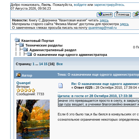
Добро пожаловать,
Гость
. Пожалуйста,
войдите
или
зарегистрируйтесь
.
07 Августа 2026, 09:56:23
Новости:
Книгу С.Доронина "Квантовая магия" читать
здесь
Материалы старого сайта "Физика Магии" доступны для просмотра
здесь
О замеченных глюках просьба писать на почту
quantmag@mail.ru
Квантовый Портал
Технические разделы
0 П
Административный раздел
О назначении еще одного администратора
Страниц:
1
...
14
15
[
16
]
Все
Тема: О назначении еще одного администратор
Автор
Quangel
Re: О назначении еще одного админис
Ветеран
«
Ответ #225 :
28 Октября 2010, 17:39:04 
Сообщений: 7733
Цитата: в гости от 28 Октября 2010, 17:33:38
иначе это превращается просто в секту, в закрытую
где гуру вещает, а ученики благоговейно вникают
Если б это было так,я бы бился в конвульсиях от 
сознательное ограничение некоторых определенны