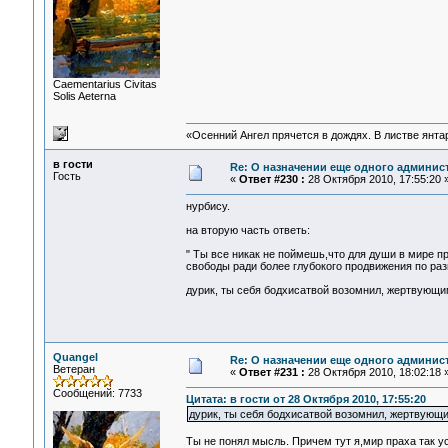
Сaementarius Civitas
Solis Aeterna
«Осенний Ангел прячется в дождях. В листве янтарн
в гости
Re: О назначении еще одного админис
Гость
«
Ответ #230 :
28 Октября 2010, 17:55:20 
нурбису.
на вторую часть ответь:
" Ты все никак не поймешь,что для души в мире 
свободы ради более глубокого продвижения по ра
дурик, ты себя бодхисатвой возомнил, жертвующи
Quangel
Re: О назначении еще одного админис
Ветеран
«
Ответ #231 :
28 Октября 2010, 18:02:18 
Сообщений: 7733
Цитата: в гости от 28 Октября 2010, 17:55:20
дурик, ты себя бодхисатвой возомнил, жертвующ
Ты не понял мысль. Причем тут я,мир праха так у