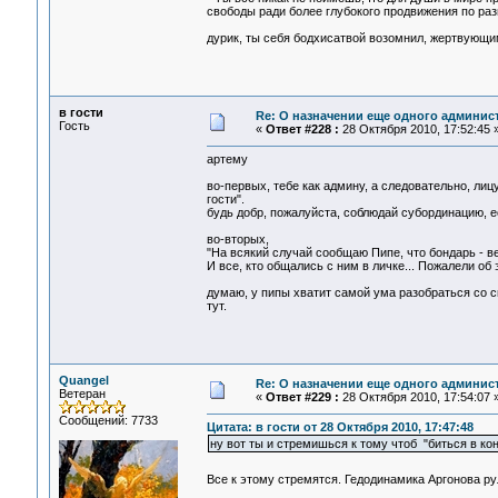
свободы ради более глубокого продвижения по ра
дурик, ты себя бодхисатвой возомнил, жертвующи
в гости
Re: О назначении еще одного админис
Гость
«
Ответ #228 :
28 Октября 2010, 17:52:45 
артему
во-первых, тебе как админу, а следовательно, 
гости".
будь добр, пожалуйста, соблюдай субординацию, е
во-вторых,
"На всякий случай сообщаю Пипе, что бондарь - ве
И все, кто общались с ним в личке... Пожалели об э
думаю, у пипы хватит самой ума разобраться со 
тут.
Quangel
Re: О назначении еще одного админис
Ветеран
«
Ответ #229 :
28 Октября 2010, 17:54:07 
Сообщений: 7733
Цитата: в гости от 28 Октября 2010, 17:47:48
ну вот ты и стремишься к тому чтоб "биться в ко
Все к этому стремятся. Гедодинамика Аргонова ру