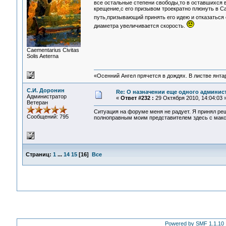
все остальные степени свободы,то в оставшихся в
крещение,с его призывом троекратно плюнуть в Са
путь,призывающий принять его идею и отказаться
диаметра увеличивается скорость.
Сaementarius Civitas
Solis Aeterna
«Осенний Ангел прячется в дождях. В листве янтарн
С.И. Доронин
Re: О назначении еще одного админис
Администратор
«
Ответ #232 :
29 Октября 2010, 14:04:03 
Ветеран
Ситуация на форуме меня не радует. Я принял ре
Сообщений: 795
полноправным моим представителем здесь с мак
Страниц:
1
...
14
15
[
16
]
Все
Powered by SMF 1.1.10