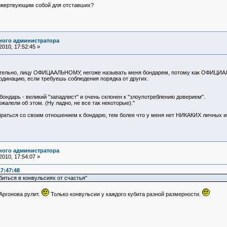
, жертвующим собой для отставших?
ного администратора
010, 17:52:45 »
вательно, лицу ОФИЦААЛЬНОМУ, негоже называть меня бондарем, потому как ОФИЦИАЛЬ
рдинацию, если требуешь соблюдения порядка от других.
бондарь - великий "западлист" и очень склонен к "злоупотреблению доверием".
ожалели об этом. (Ну ладно, не все так некоторые)."
раться со своим отношением к бондарю, тем более что у меня нет НИКАКИХ личных ин
ного администратора
010, 17:54:07 »
17:47:48
биться в конвульсиях от счастья"
Аргонова рулит.
Только конвульсии у каждого кубита разной размерности.