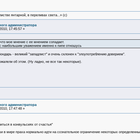
истве янтарной, в переливах света...» (c)
ного администратора
010, 17:45:57 »
 что мое мнение с ее мнением сопадает.
 с наибольшим уважением именно к пипе отношусь
ондарь - великий "западлист" и очень склонен к "злоупотреблению доверием".
ожалели об этом. (Ну ладно, не все так некоторые).
ного администратора
010, 17:47:48 »
иться в конвульсиях от счастья"
уши в мире праха нормально идти на сознательное ограничение некоторых определенн