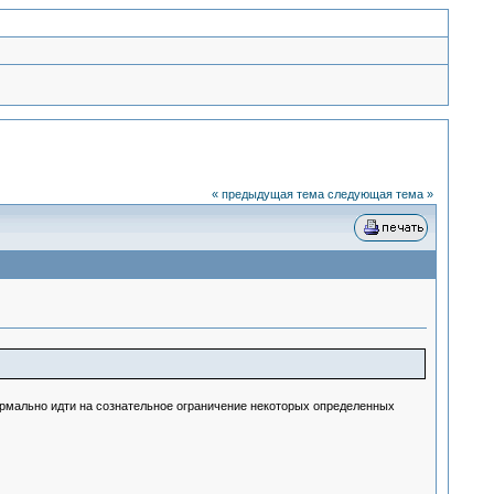
« предыдущая тема
следующая тема »
ормально идти на сознательное ограничение некоторых определенных