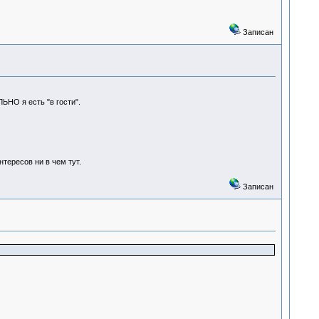
Записан
НО я есть "в гости".
тересов ни в чем тут.
Записан