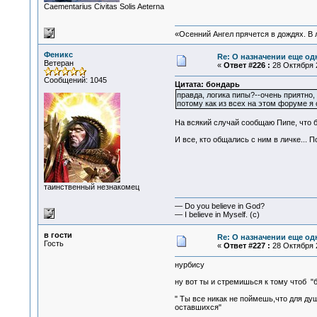
Сaementarius Civitas Solis Aeterna
«Осенний Ангел прячется в дождях. В л
Феникс
Re: О назначении еще од
Ветеран
«
Ответ #226 :
28 Октября 2
Сообщений: 1045
Цитата: бондарь
правда, логика пипы?--очень приятно,
потому как из всех на этом форуме я
На всякий случай сообщаю Пипе, что б
И все, кто общались с ним в личке... П
таинственный незнакомец
— Do you believe in God?
— I believe in Myself. (c)
в гости
Re: О назначении еще од
Гость
«
Ответ #227 :
28 Октября 2
нурбису
ну вот ты и стремишься к тому чтоб "б
" Ты все никак не поймешь,что для д
оставшихся"