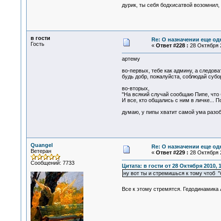
дурик, ты себя бодхисатвой возомнил
в гости
Re: О назначении еще од
Гость
«
Ответ #228 :
28 Октября 2
артему
во-первых, тебе как админу, а следо
будь добр, пожалуйста, соблюдай субо
во-вторых,
"На всякий случай сообщаю Пипе, что 
И все, кто общались с ним в личке... П
думаю, у пипы хватит самой ума разоб
Quangel
Re: О назначении еще од
Ветеран
«
Ответ #229 :
28 Октября 2
Сообщений: 7733
Цитата: в гости от 28 Октября 2010, 
ну вот ты и стремишься к тому чтоб "
Все к этому стремятся. Гедодинамика 