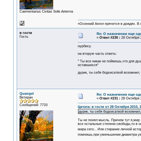
Сaementarius Civitas Solis Aeterna
«Осенний Ангел прячется в дождях. В л
в гости
Re: О назначении еще од
Гость
«
Ответ #230 :
28 Октября 2
нурбису.
на вторую часть ответь:
" Ты все никак не поймешь,что для д
оставшихся"
дурик, ты себя бодхисатвой возомнил
Quangel
Re: О назначении еще од
Ветеран
«
Ответ #231 :
28 Октября 2
Сообщений: 7733
Цитата: в гости от 28 Октября 2010, 
дурик, ты себя бодхисатвой возомни
Ты не понял мысль. Причем тут я,мир 
все остальные степени свободы,то в о
мира сего... Или стирание личной ист
помнишь,при уменьшении диаметра ув