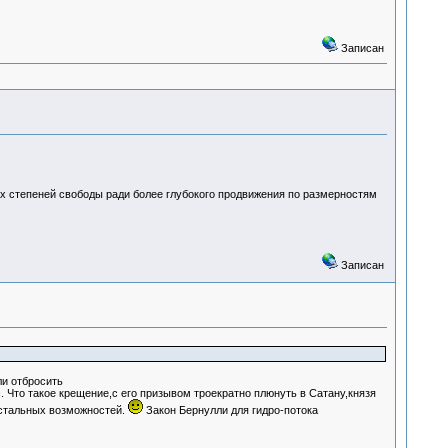
Записан
ых степеней свободы ради более глубокого продвижения по размерностям
Записан
ли отбросить
 Что такое крещение,с его призывом троекратно плюнуть в Сатану,князя
остальных возможностей.
Закон Бернулли для гидро-потока