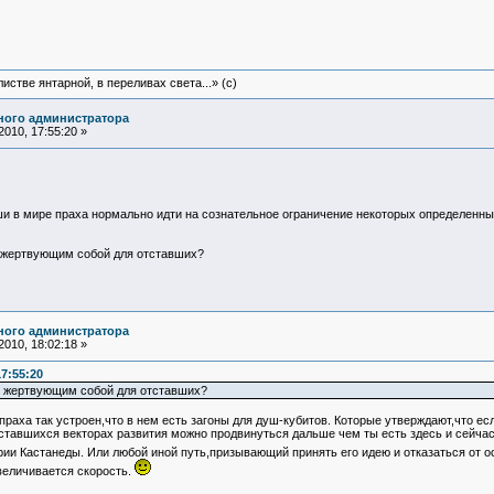
истве янтарной, в переливах света...» (c)
ного администратора
010, 17:55:20 »
уши в мире праха нормально идти на сознательное ограничение некоторых определенн
, жертвующим собой для отставших?
ного администратора
010, 18:02:18 »
17:55:20
л, жертвующим собой для отставших?
праха так устроен,что в нем есть загоны для душ-кубитов. Которые утверждают,что ес
ставшихся векторах развития можно продвинуться дальше чем ты есть здесь и сейчас.
ории Кастанеды. Или любой иной путь,призывающий принять его идею и отказаться от 
еличивается скорость.