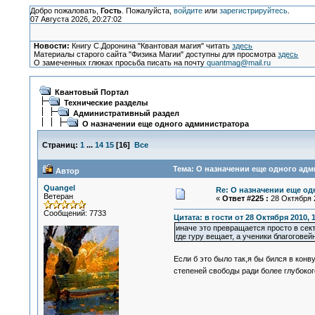
Добро пожаловать,
Гость
. Пожалуйста,
войдите
или
зарегистрируйтесь
.
07 Августа 2026, 20:27:02
Новости:
Книгу С.Доронина "Квантовая магия" читать
здесь
Материалы старого сайта "Физика Магии" доступны для просмотра
здесь
О замеченных глюках просьба писать на почту
quantmag@mail.ru
Квантовый Портал
Технические разделы
Административный раздел
О назначении еще одного администратора
Страниц:
1
...
14
15
[
16
]
Все
Тема: О назначении еще одного адм
Автор
Quangel
Re: О назначении еще од
Ветеран
«
Ответ #225 :
28 Октября 2
Сообщений: 7733
Цитата: в гости от 28 Октября 2010, 
иначе это превращается просто в секту
где гуру вещает, а ученики благогове
Если б это было так,я бы бился в кон
степеней свободы ради более глубоко