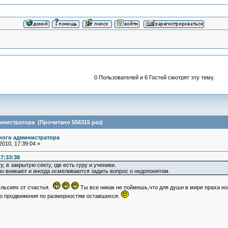
0 Пользователей и 6 Гостей смотрят эту тему.
инистратора (Прочитано 556315 раз)
ного администратора
010, 17:39:04 »
17:33:38
, в закрытую секту, где есть гуру и ученики.
йно вникают и иногда осмеливаются задать вопрос о недопонятом.
вульсиях от счастья.
Ты все никак не поймешь,что для души в мире праха н
го продвижения по размерностям оставшихся.