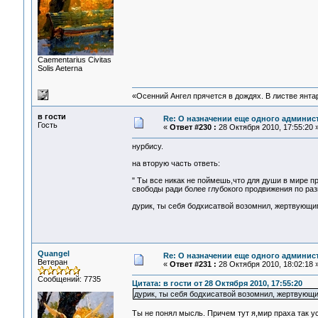
Сaementarius Civitas
Solis Aeterna
«Осенний Ангел прячется в дождях. В листве янтарн
в гости
Re: О назначении еще одного админис
Гость
«
Ответ #230 :
28 Октября 2010, 17:55:20 
нурбису.
на вторую часть ответь:
" Ты все никак не поймешь,что для души в мире 
свободы ради более глубокого продвижения по ра
дурик, ты себя бодхисатвой возомнил, жертвующи
Quangel
Re: О назначении еще одного админис
Ветеран
«
Ответ #231 :
28 Октября 2010, 18:02:18 
Сообщений: 7735
Цитата: в гости от 28 Октября 2010, 17:55:20
дурик, ты себя бодхисатвой возомнил, жертвующ
Ты не понял мысль. Причем тут я,мир праха так у