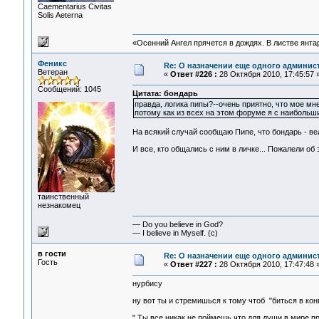
Сaementarius Civitas
Solis Aeterna
«Осенний Ангел прячется в дождях. В листве янтарн
Феникс
Re: О назначении еще одного админис
Ветеран
«
Ответ #226 :
28 Октября 2010, 17:45:57 
Сообщений: 1045
Цитата: бондарь
правда, логика пипы?--очень приятно, что мое мн
потому как из всех на этом форуме я с наиболь
На всякий случай сообщаю Пипе, что бондарь - ве
И все, кто общались с ним в личке... Пожалели об 
таинственный
незнакомец
— Do you believe in God?
— I believe in Myself. (c)
в гости
Re: О назначении еще одного админис
Гость
«
Ответ #227 :
28 Октября 2010, 17:47:48 
нурбису
ну вот ты и стремишься к тому чтоб "биться в кон
" Ты все никак не поймешь,что для души в мире 