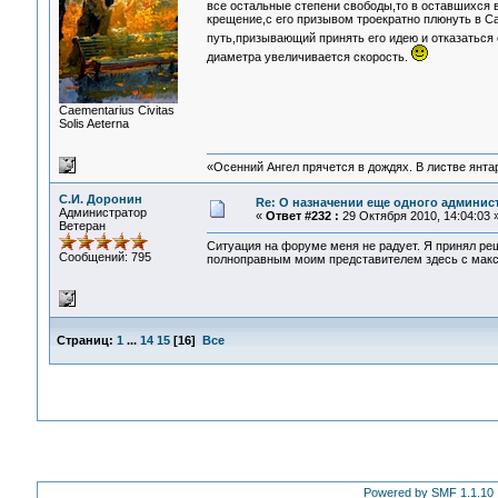
все остальные степени свободы,то в оставшихся в
крещение,с его призывом троекратно плюнуть в Са
путь,призывающий принять его идею и отказаться
диаметра увеличивается скорость.
Сaementarius Civitas
Solis Aeterna
«Осенний Ангел прячется в дождях. В листве янтарн
С.И. Доронин
Re: О назначении еще одного админис
Администратор
«
Ответ #232 :
29 Октября 2010, 14:04:03 
Ветеран
Ситуация на форуме меня не радует. Я принял ре
Сообщений: 795
полноправным моим представителем здесь с мак
Страниц:
1
...
14
15
[
16
]
Все
Powered by SMF 1.1.10