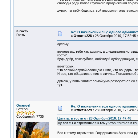
свободы ради более глубокого продвижения по ра
дурик, ты себя бодхисатвой возомнил, жертвующи
в гости
Re: О назначении еще одного админис
Гость
«
Ответ #228 :
28 Октября 2010, 17:52:45 
артему
во-первых, тебе как админу, а следовательно, 
гости".
будь добр, пожалуйста, соблюдай субординацию, е
во-вторых,
"На всякий случай сообщаю Пипе, что бондарь - ве
И все, кто общались с ним в личке... Пожалели об э
думаю, у пипы хватит самой ума разобраться со 
тут.
Quangel
Re: О назначении еще одного админис
Ветеран
«
Ответ #229 :
28 Октября 2010, 17:54:07 
Сообщений: 7735
Цитата: в гости от 28 Октября 2010, 17:47:48
ну вот ты и стремишься к тому чтоб "биться в ко
Все к этому стремятся. Гедодинамика Аргонова ру