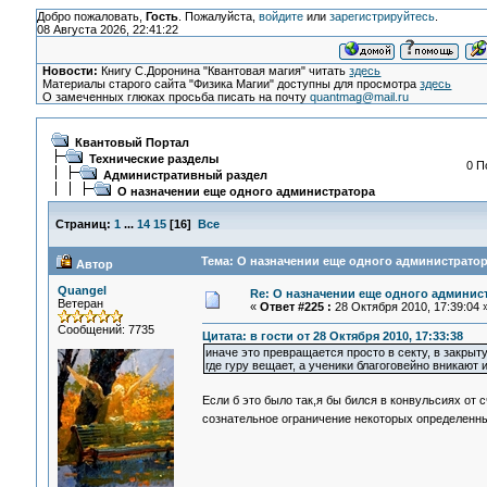
Добро пожаловать,
Гость
. Пожалуйста,
войдите
или
зарегистрируйтесь
.
08 Августа 2026, 22:41:22
Новости:
Книгу С.Доронина "Квантовая магия" читать
здесь
Материалы старого сайта "Физика Магии" доступны для просмотра
здесь
О замеченных глюках просьба писать на почту
quantmag@mail.ru
Квантовый Портал
Технические разделы
0 П
Административный раздел
О назначении еще одного администратора
Страниц:
1
...
14
15
[
16
]
Все
Тема: О назначении еще одного администратор
Автор
Quangel
Re: О назначении еще одного админис
Ветеран
«
Ответ #225 :
28 Октября 2010, 17:39:04 
Сообщений: 7735
Цитата: в гости от 28 Октября 2010, 17:33:38
иначе это превращается просто в секту, в закрытую
где гуру вещает, а ученики благоговейно вникают
Если б это было так,я бы бился в конвульсиях от 
сознательное ограничение некоторых определенны