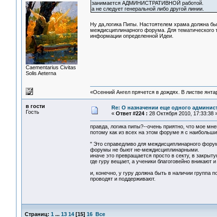
занимается АДМИНИСТРАТИВНОЙ работой.
а не следует генеральной либо другой линии.
Ну да,логика Пипы. Настоятелем храма должна быт
междисциплинарного форума. Для тематического т
информации определенной Идеи.
Сaementarius Civitas
Solis Aeterna
«Осенний Ангел прячется в дождях. В листве янтарн
в гости
Re: О назначении еще одного админис
Гость
«
Ответ #224 :
28 Октября 2010, 17:33:38 
правда, логика пипы?--очень приятно, что мое мне
потому как из всех на этом форуме я с наибольш
" Это справедливо для междисциплинарного форума
форумы не быют не-междисциплинарными.
иначе это превращается просто в секту, в закрытую
где гуру вещает, а ученики благоговейно вникают 
и, конечно, у гуру должна быть в наличии группа 
проводят и поддерживают.
Страниц:
1
...
13
14
[
15
]
16
Все