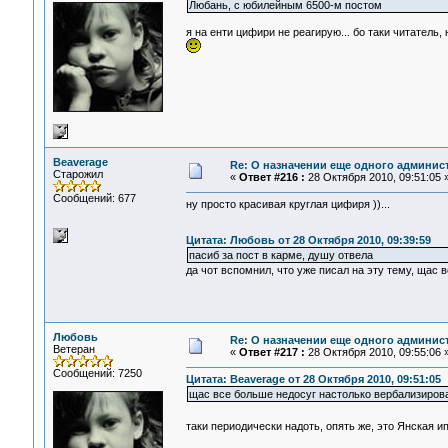
Любань, с юбилейным 6500-м постом
я на енти цифири не реагирую... бо таки читатель, 
Beaverage
Re: О назначении еще одного админис
Старожил
«
Ответ #216 :
28 Октября 2010, 09:51:05 
Сообщений: 677
ну просто красивая круглая цифиря ))...
Цитата: Любовь от 28 Октября 2010, 09:39:59
пасиб за пост в карме, душу отвела
да чот вспомнил, что уже писал на эту тему, щас 
Любовь
Re: О назначении еще одного админис
Ветеран
«
Ответ #217 :
28 Октября 2010, 09:55:06 
Сообщений: 7250
Цитата: Beaverage от 28 Октября 2010, 09:51:05
щас все больше недосуг настолько вербализирова
таки периодически надоть, опять же, это Янская 