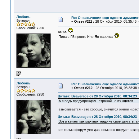
Любовь
Re: О назначении еще одного админис
Ветеран
«
Ответ #211 :
28 Октября 2010, 08:35:46 
Сообщений: 7250
да уж
Пипа с ГБ просто Инь-Ян парочка
Любовь
Re: О назначении еще одного админис
Ветеран
«
Ответ #212 :
28 Октября 2010, 08:38:38 
Сообщений: 7250
Цитата: Beaverage от 28 Октября 2010, 08:34:23
А я ведь предупреждал - строжайше взыщется...
взыскивается - это хорошо, значится живой и расте
Цитата: Beaverage от 28 Октября 2010, 08:34:23
Вот и качает как маятник, надо не свое двигать, 
вот только форум ужо давненько не следует вектор