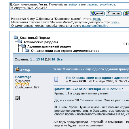
Добро пожаловать,
Гость
. Пожалуйста,
войдите
или
зарегистрируйтесь
.
07 Августа 2026, 23:03:18
Новости:
Книгу С.Доронина "Квантовая магия" читать
здесь
Материалы старого сайта "Физика Магии" доступны для просмотра
здесь
О замеченных глюках просьба писать на почту
quantmag@mail.ru
Квантовый Портал
Технические разделы
0 П
Административный раздел
О назначении еще одного администратора
Страниц:
1
...
13
14
[
15
]
16
Все
Тема: О назначении еще одного администратор
Автор
Beaverage
Re: О назначении еще одного админис
Старожил
«
Ответ #210 :
28 Октября 2010, 08:34:23 
Сообщений: 677
Цитата: Феникс от 27 Октября 2010, 22:58:07
Кризис... На форуме и лично у меня.
Да, и у самой "КП" конечно тоже. Она же рвется н
КП Пипы, Урбис Нумена и моя - все больше отдаля
все менее совместимы с большинством форумных р
своего права и возможности вмешиваться в то, ч
А я ведь предупреждал - строжайше взыщется... Во
тада и не будет таких осцилляций.