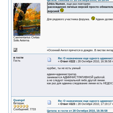
Цитата: Любовь от 28 Октября 2010, 16:18:04
Urbis Numen
, еще раз повторяю:
расхождение личных версий просто обязател
версией
Для рядового участника форума.
Админ должен 
Сaementarius Civitas
Solis Aeterna
«Осенний Ангел прячется в дождях. В листве янтарн
в гости
Re: О назначении еще одного админис
Гость
«
Ответ #222 :
28 Октября 2010, 16:36:58 
нурбис, ты не есть умный
админ=администратор.
занимается АДМИНИСТРАТИВНОЙ работой.
а не следует генеральной либо другой линии.
как раз для админа следование линии есть НЕДОС
Quangel
Re: О назначении еще одного админис
Ветеран
«
Ответ #223 :
28 Октября 2010, 17:19:17 
Сообщений: 7733
Цитата: в гости от 28 Октября 2010, 16:36:58