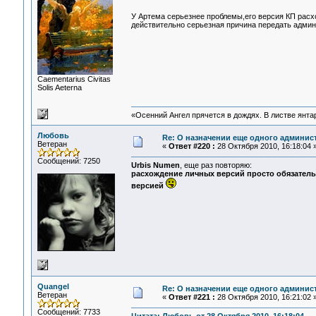
У Артема серьезнее проблемы,его версия КП расх
действительно серьезная причина передать админ
Сaementarius Civitas
Solis Aeterna
«Осенний Ангел прячется в дождях. В листве янтарн
Любовь
Re: О назначении еще одного админис
Ветеран
«
Ответ #220 :
28 Октября 2010, 16:18:04 
Сообщений: 7250
Urbis Numen
, еще раз повторяю:
расхождение личных версий просто обязатель
версией
Quangel
Re: О назначении еще одного админис
Ветеран
«
Ответ #221 :
28 Октября 2010, 16:21:02 
Сообщений: 7733