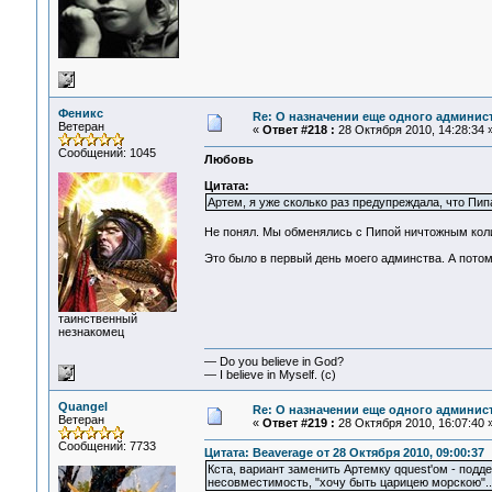
Феникс
Re: О назначении еще одного админис
Ветеран
«
Ответ #218 :
28 Октября 2010, 14:28:34 
Сообщений: 1045
Любовь
Цитата:
Артем, я уже сколько раз предупреждала, что Пип
Не понял. Мы обменялись с Пипой ничтожным коли
Это было в первый день моего админства. А потом,
таинственный
незнакомец
— Do you believe in God?
— I believe in Myself. (c)
Quangel
Re: О назначении еще одного админис
Ветеран
«
Ответ #219 :
28 Октября 2010, 16:07:40 
Сообщений: 7733
Цитата: Beaverage от 28 Октября 2010, 09:00:37
Кста, вариант заменить Артемку qquest'ом - подде
несовместимость, "хочу быть царицею морскою"..