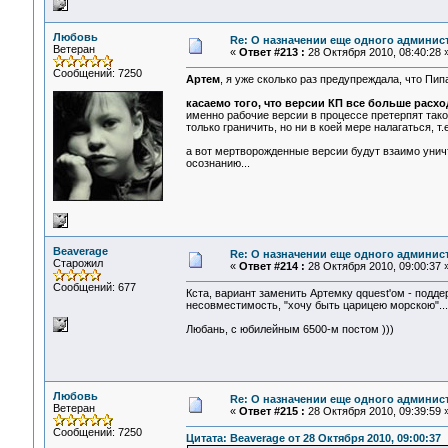
Любовь
Re: О назначении еще одного админис
Ветеран
«
Ответ #213 :
28 Октября 2010, 08:40:28 
Сообщений: 7250
Артем
, я уже сколько раз предупреждала, что Пип
касаемо того, что версии КП все больше расход
именно рабочие версии в процессе претерпят тако
только граничить, но ни в коей мере налагаться, т
а вот мертворожденные версии будут взаимо унич
осознанию...
Beaverage
Re: О назначении еще одного админис
Старожил
«
Ответ #214 :
28 Октября 2010, 09:00:37 
Сообщений: 677
Кста, вариант заменить Артемку qquest'ом - подде
несовместимость, "хочу быть царицею морскою"...
Любань, с юбилейным 6500-м постом )))
Любовь
Re: О назначении еще одного админис
Ветеран
«
Ответ #215 :
28 Октября 2010, 09:39:59 
Сообщений: 7250
Цитата: Beaverage от 28 Октября 2010, 09:00:37