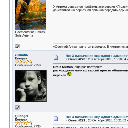
У Артема серьезнее проблемы,его версия КП расх
действительно серьезная причина передать админ
Сaementarius Civitas
Solis Aeterna
«Осенний Ангел прячется в дождях. В листве янтарн
Любовь
Re: О назначении еще одного админис
Ветеран
«
Ответ #220 :
28 Октября 2010, 16:18:04 
Сообщений: 7250
Urbis Numen
, еще раз повторяю:
расхождение личных версий просто обязатель
версией
Quangel
Re: О назначении еще одного админис
Ветеран
«
Ответ #221 :
28 Октября 2010, 16:21:02 
Сообщений: 7735