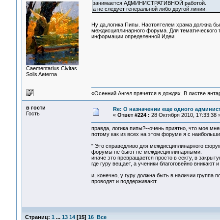
занимается АДМИНИСТРАТИВНОЙ работой.
а не следует генеральной либо другой линии.
Ну да,логика Пипы. Настоятелем храма должна быт
междисциплинарного форума. Для тематического т
информации определенной Идеи.
Сaementarius Civitas
Solis Aeterna
«Осенний Ангел прячется в дождях. В листве янтарн
в гости
Re: О назначении еще одного админис
Гость
«
Ответ #224 :
28 Октября 2010, 17:33:38 
правда, логика пипы?--очень приятно, что мое мне
потому как из всех на этом форуме я с наибольш
" Это справедливо для междисциплинарного форума
форумы не быют не-междисциплинарными.
иначе это превращается просто в секту, в закрытую
где гуру вещает, а ученики благоговейно вникают 
и, конечно, у гуру должна быть в наличии группа 
проводят и поддерживают.
Страниц:
1
...
13
14
[
15
]
16
Все