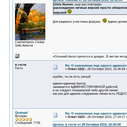
Цитата: Любовь от 28 Октября 2010, 16:18:04
Urbis Numen
, еще раз повторяю:
расхождение личных версий просто обязател
версией
Для рядового участника форума.
Админ должен 
Сaementarius Civitas
Solis Aeterna
«Осенний Ангел прячется в дождях. В листве янтарн
в гости
Re: О назначении еще одного админис
Гость
«
Ответ #222 :
28 Октября 2010, 16:36:58 
нурбис, ты не есть умный
админ=администратор.
занимается АДМИНИСТРАТИВНОЙ работой.
а не следует генеральной либо другой линии.
как раз для админа следование линии есть НЕДОС
Quangel
Re: О назначении еще одного админис
Ветеран
«
Ответ #223 :
28 Октября 2010, 17:19:17 
Сообщений: 7735
Цитата: в гости от 28 Октября 2010, 16:36:58