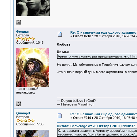
Феникс
Re: О назначении еще одного админис
Ветеран
«
Ответ #218 :
28 Октября 2010, 14:28:34 
Сообщений: 1045
Любовь
Цитата:
Артем, я уже сколько раз предупреждала, что Пип
Не понял. Мы обменялись с Пипой ничтожным коли
Это было в первый день моего админства. А потом,
таинственный
незнакомец
— Do you believe in God?
— I believe in Myself. (c)
Quangel
Re: О назначении еще одного админис
Ветеран
«
Ответ #219 :
28 Октября 2010, 16:07:40 
Сообщений: 7735
Цитата: Beaverage от 28 Октября 2010, 09:00:37
Кста, вариант заменить Артемку qquest'ом - подде
несовместимость, "хочу быть царицею морскою"..