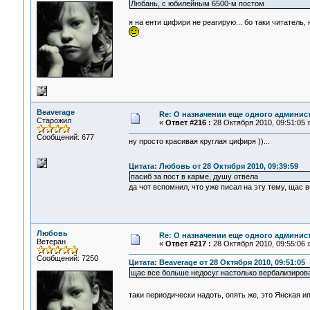
Любань, с юбилейным 6500-м постом
я на енти цифири не реагирую... бо таки читатель, 
Beaverage
Re: О назначении еще одного админис
Старожил
«
Ответ #216 :
28 Октября 2010, 09:51:05 
Сообщений: 677
ну просто красивая круглая цифиря ))...
Цитата: Любовь от 28 Октября 2010, 09:39:59
пасиб за пост в карме, душу отвела
да чот вспомнил, что уже писал на эту тему, щас 
Любовь
Re: О назначении еще одного админис
Ветеран
«
Ответ #217 :
28 Октября 2010, 09:55:06 
Сообщений: 7250
Цитата: Beaverage от 28 Октября 2010, 09:51:05
щас все больше недосуг настолько вербализирова
таки периодически надоть, опять же, это Янская 