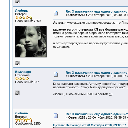
Любовь
Re: О назначении еще одного админис
Ветеран
«
Ответ #213 :
28 Октября 2010, 08:40:28 
Сообщений: 7250
Артем
, я уже сколько раз предупреждала, что Пип
касаемо того, что версии КП все больше расход
именно рабочие версии в процессе претерпят тако
только граничить, но ни в коей мере налагаться, т
а вот мертворожденные версии будут взаимо унич
осознанию...
Beaverage
Re: О назначении еще одного админис
Старожил
«
Ответ #214 :
28 Октября 2010, 09:00:37 
Сообщений: 677
Кста, вариант заменить Артемку qquest'ом - подде
несовместимость, "хочу быть царицею морскою"...
Любань, с юбилейным 6500-м постом )))
Любовь
Re: О назначении еще одного админис
Ветеран
«
Ответ #215 :
28 Октября 2010, 09:39:59 
Сообщений: 7250
Цитата: Beaverage от 28 Октября 2010, 09:00:37