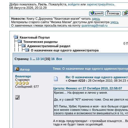
Добро пожаловать,
Гость
. Пожалуйста,
войдите
или
зарегистрируйтесь
.
08 Августа 2026, 20:11:29
Новости:
Книгу С.Доронина "Квантовая магия" читать
здесь
Материалы старого сайта "Физика Магии" доступны для просмотра
здесь
О замеченных глюках просьба писать на почту
quantmag@mail.ru
Квантовый Портал
Технические разделы
0 П
Административный раздел
О назначении еще одного администратора
Страниц:
1
...
13
14
[
15
]
16
Все
Тема: О назначении еще одного администратор
Автор
Beaverage
Re: О назначении еще одного админис
Старожил
«
Ответ #210 :
28 Октября 2010, 08:34:23 
Сообщений: 677
Цитата: Феникс от 27 Октября 2010, 22:58:07
Кризис... На форуме и лично у меня.
Да, и у самой "КП" конечно тоже. Она же рвется н
КП Пипы, Урбис Нумена и моя - все больше отдаля
все менее совместимы с большинством форумных р
своего права и возможности вмешиваться в то, ч
А я ведь предупреждал - строжайше взыщется... Во
тада и не будет таких осцилляций.