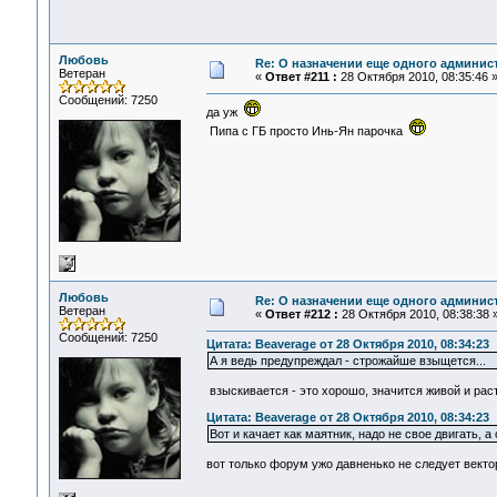
Любовь
Re: О назначении еще одного админис
Ветеран
«
Ответ #211 :
28 Октября 2010, 08:35:46 
Сообщений: 7250
да уж
Пипа с ГБ просто Инь-Ян парочка
Любовь
Re: О назначении еще одного админис
Ветеран
«
Ответ #212 :
28 Октября 2010, 08:38:38 
Сообщений: 7250
Цитата: Beaverage от 28 Октября 2010, 08:34:23
А я ведь предупреждал - строжайше взыщется...
взыскивается - это хорошо, значится живой и расте
Цитата: Beaverage от 28 Октября 2010, 08:34:23
Вот и качает как маятник, надо не свое двигать, 
вот только форум ужо давненько не следует вектор