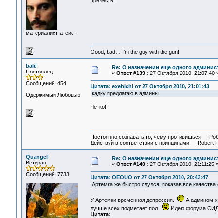
прелесть!
материалист-атеист
Good, bad… I’m the guy with the gun!
bald
Re: О назначении еще одного админис
Постоялец
«
Ответ #139 :
27 Октября 2010, 21:07:40 
Сообщений: 454
Цитата: exebichi от 27 Октября 2010, 21:01:43
кадку предлагаю в админы.
Одержимый Любовью
Чётко!
Постоянно сознавать то, чему противишься — Ро
Действуй в соответствии с принципами — Robert 
Quangel
Re: О назначении еще одного админис
Ветеран
«
Ответ #140 :
27 Октября 2010, 21:11:25 
Сообщений: 7733
Цитата: OEOUO от 27 Октября 2010, 20:43:47
Артемка же быстро сдулся, показав все качества 
У Артемки временная депрессия.
А админом хр
лучше всех подметает пол.
Идею форума СИД 
Цитата: