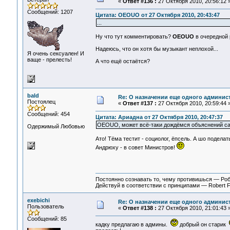
«
Ответ #136 :
27 Октября 2010, 20:56:12 
Сообщений: 1207
Цитата: OEOUO от 27 Октября 2010, 20:43:47
...
Ну что тут комментировать?
OEOUO
в очередной р
Надеюсь, что он хотя бы музыкант неплохой...
Я очень сексуален! И
ваще - прелесть!
А что ещё остаётся?
bald
Re: О назначении еще одного админис
Постоялец
«
Ответ #137 :
27 Октября 2010, 20:59:44 
Сообщений: 454
Цитата: Ариадна от 27 Октября 2010, 20:47:37
OEOUO, может всё-таки дождёмся объяснений с
Одержимый Любовью
Ато! Тёма тестит - социолог, ёпсель. А шо поделат
Андрюху - в совет Министров!
Постоянно сознавать то, чему противишься — Ро
Действуй в соответствии с принципами — Robert 
exebichi
Re: О назначении еще одного админис
Пользователь
«
Ответ #138 :
27 Октября 2010, 21:01:43 
Сообщений: 85
кадку предлагаю в админы.
добрый он старик