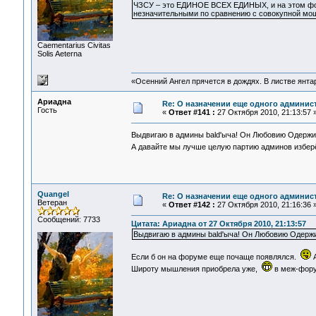
ЧЗСУ – это ЕДИНОЕ ВСЕХ ЕДИНЫХ, и на этом фон
незначительными по сравнению с совокупной мо
Сaementarius Civitas
Solis Aeterna
«Осенний Ангел прячется в дождях. В листве янтарн
Ариадна
Re: О назначении еще одного админис
Гость
«
Ответ #141 :
27 Октября 2010, 21:13:57 
Выдвигаю в админы bald'ыча! Он Любовию Одер
А давайте мы лучше целую партию админов избер
Quangel
Re: О назначении еще одного админис
Ветеран
«
Ответ #142 :
27 Октября 2010, 21:16:36 
Сообщений: 7733
Цитата: Ариадна от 27 Октября 2010, 21:13:57
Выдвигаю в админы bald'ыча! Он Любовию Одер
Если б он на форуме еще почаще появлялся.
А
Широту мышления приобрела уже,
в меж-фору