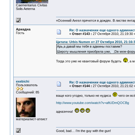
Сaementarius Civitas
Solis Aeterna
«Осенний Ангел прячется в дождях. В листве янтарн
Ариадна
Re: О назначении еще одного админис
Гость
«
Ответ #143 :
27 Октября 2010, 21:19:30 
Цитата: Urbis Numen от 27 Октября 2010, 21:16:
Арь,а давай мы тебя в админы поставим?
Широту мышления приобрела уже, ;Dв меж-фору
Тогда это уже не квантовый форум будеть
, а 
exebichi
Re: О назначении еще одного админис
Пользователь
«
Ответ #144 :
27 Октября 2010, 21:21:02 
Сообщений: 85
ваще кого угодно, только не нудиса
чего он всё
http://www.youtube.com/watch?v=aftUDmQOCBg
адназнчна!
материалист-атеист
Good, bad… I’m the guy with the gun!