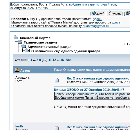
Добро пожаловать,
Гость
. Пожалуйста,
войдите
или
зарегистрируйтесь
.
07 Августа 2026, 17:22:48
Новости:
Книгу С.Доронина "Квантовая магия" читать
здесь
Материалы старого сайта "Физика Магии" доступны для просмотра
здесь
О замеченных глюках просьба писать на почту
quantmag@mail.ru
Квантовый Портал
Технические разделы
0 П
Административный раздел
О назначении еще одного администратора
Страниц:
1
...
8
9
[
10
]
11
12
...
16
Все
Тема: О назначении еще одного администратор
Автор
Ариадна
Re: О назначении еще одного админис
Гость
«
Ответ #135 :
27 Октября 2010, 20:47:37 
Цитата: OEOUO от 27 Октября 2010, 20:43:47
Теперь совершенно понятно, что Артем на роль ад
Вообще пока кроме Пипы и Валерия нет вообще да
OEOUO, может всё-таки дождёмся объяснений с
kadh
Re: О назначении еще одного админис
Ветеран