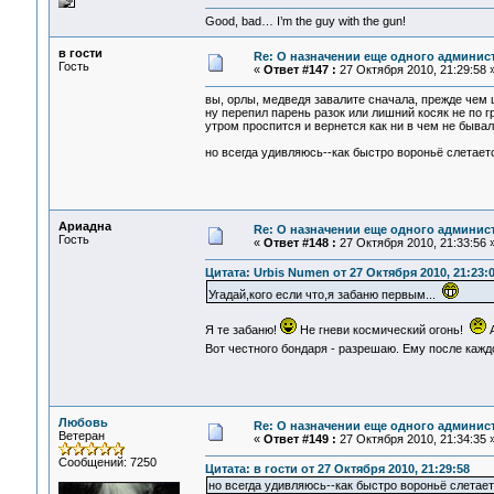
Good, bad… I’m the guy with the gun!
в гости
Re: О назначении еще одного админис
Гость
«
Ответ #147 :
27 Октября 2010, 21:29:58 
вы, орлы, медведя завалите сначала, прежде чем 
ну перепил парень разок или лишний косяк не по 
утром проспится и вернется как ни в чем не бывал
но всегда удивляюсь--как быстро вороньё слетаетс
Ариадна
Re: О назначении еще одного админис
Гость
«
Ответ #148 :
27 Октября 2010, 21:33:56 
Цитата: Urbis Numen от 27 Октября 2010, 21:23:
Угадай,кого если что,я забаню первым...
Я те забаню!
Не гневи космический огонь!
А
Вот честного бондаря - разрешаю. Ему после кажд
Любовь
Re: О назначении еще одного админис
Ветеран
«
Ответ #149 :
27 Октября 2010, 21:34:35 
Сообщений: 7250
Цитата: в гости от 27 Октября 2010, 21:29:58
но всегда удивляюсь--как быстро вороньё слетает