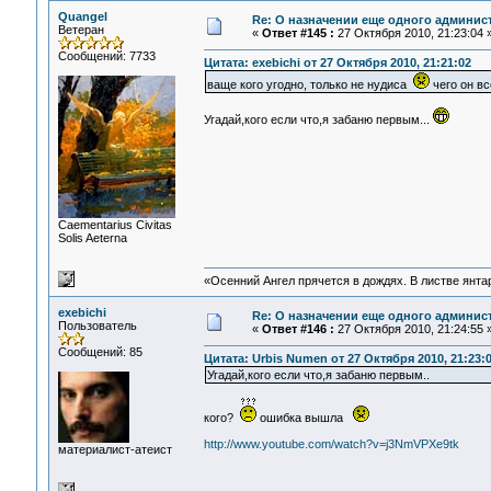
Quangel
Re: О назначении еще одного админис
Ветеран
«
Ответ #145 :
27 Октября 2010, 21:23:04 
Сообщений: 7733
Цитата: exebichi от 27 Октября 2010, 21:21:02
ваще кого угодно, только не нудиса
чего он вс
Угадай,кого если что,я забаню первым...
Сaementarius Civitas
Solis Aeterna
«Осенний Ангел прячется в дождях. В листве янтарн
exebichi
Re: О назначении еще одного админис
Пользователь
«
Ответ #146 :
27 Октября 2010, 21:24:55 
Сообщений: 85
Цитата: Urbis Numen от 27 Октября 2010, 21:23:
Угадай,кого если что,я забаню первым..
кого?
ошибка вышла
http://www.youtube.com/watch?v=j3NmVPXe9tk
материалист-атеист