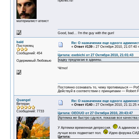
прелесть!
материалист-атеист
Good, bad… I’m the guy with the gun!
bald
Re: О назначении еще одного админис
Постоялец
«
Ответ #139 :
27 Октября 2010, 21:07:40 
Сообщений: 454
Цитата: exebichi от 27 Октября 2010, 21:01:43
кадку предлагаю в админы.
Одержимый Любовью
Чётко!
Постоянно сознавать то, чему противишься — Ро
Действуй в соответствии с принципами — Robert 
Quangel
Re: О назначении еще одного админис
Ветеран
«
Ответ #140 :
27 Октября 2010, 21:11:25 
Сообщений: 7733
Цитата: OEOUO от 27 Октября 2010, 20:43:47
Артемка же быстро сдулся, показав все качества 
У Артемки временная депрессия.
А админом хр
лучше всех подметает пол.
Идею форума СИД 
Цитата: