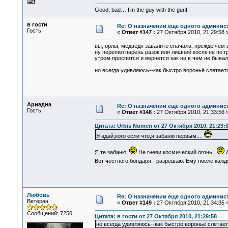
Good, bad… I’m the guy with the gun!
в гости
Re: О назначении еще одного админис
Гость
«
Ответ #147 :
27 Октября 2010, 21:29:58 
вы, орлы, медведя завалите сначала, прежде чем 
ну перепил парень разок или лишний косяк не по 
утром проспится и вернется как ни в чем не бывал
но всегда удивляюсь--как быстро вороньё слетаетс
Ариадна
Re: О назначении еще одного админис
Гость
«
Ответ #148 :
27 Октября 2010, 21:33:56 
Цитата: Urbis Numen от 27 Октября 2010, 21:23:
Угадай,кого если что,я забаню первым...
Я те забаню!
Не гневи космический огонь!
А
Вот честного бондаря - разрешаю. Ему после кажд
Любовь
Re: О назначении еще одного админис
Ветеран
«
Ответ #149 :
27 Октября 2010, 21:34:35 
Сообщений: 7250
Цитата: в гости от 27 Октября 2010, 21:29:58
но всегда удивляюсь--как быстро вороньё слетает