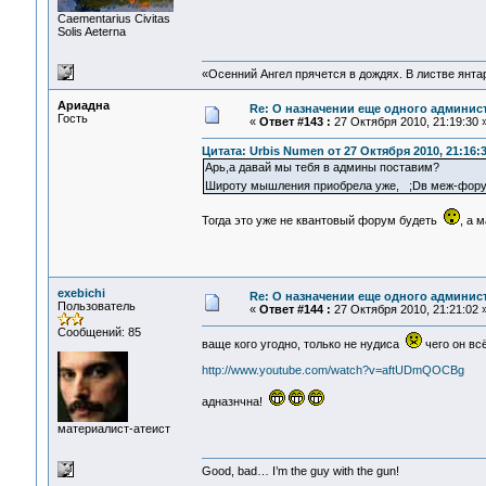
Сaementarius Civitas
Solis Aeterna
«Осенний Ангел прячется в дождях. В листве янтарн
Ариадна
Re: О назначении еще одного админис
Гость
«
Ответ #143 :
27 Октября 2010, 21:19:30 
Цитата: Urbis Numen от 27 Октября 2010, 21:16:
Арь,а давай мы тебя в админы поставим?
Широту мышления приобрела уже, ;Dв меж-фору
Тогда это уже не квантовый форум будеть
, а 
exebichi
Re: О назначении еще одного админис
Пользователь
«
Ответ #144 :
27 Октября 2010, 21:21:02 
Сообщений: 85
ваще кого угодно, только не нудиса
чего он всё
http://www.youtube.com/watch?v=aftUDmQOCBg
адназнчна!
материалист-атеист
Good, bad… I’m the guy with the gun!