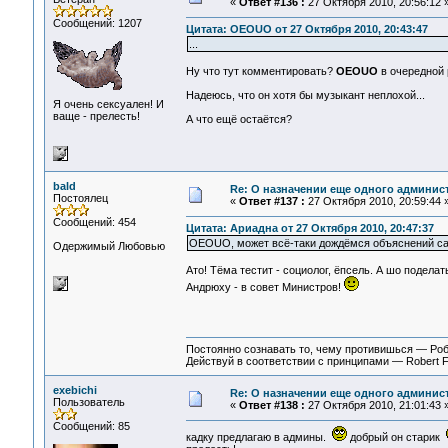
«
Ответ #136 :
27 Октября 2010, 20:56:12 
Сообщений: 1207
Цитата: OEOUO от 27 Октября 2010, 20:43:47
...
Ну что тут комментировать?
OEOUO
в очередной р
Надеюсь, что он хотя бы музыкант неплохой...
Я очень сексуален! И
ваще - прелесть!
А что ещё остаётся?
bald
Re: О назначении еще одного админис
Постоялец
«
Ответ #137 :
27 Октября 2010, 20:59:44 
Сообщений: 454
Цитата: Ариадна от 27 Октября 2010, 20:47:37
OEOUO, может всё-таки дождёмся объяснений с
Одержимый Любовью
Ато! Тёма тестит - социолог, ёпсель. А шо поделат
Андрюху - в совет Министров!
Постоянно сознавать то, чему противишься — Ро
Действуй в соответствии с принципами — Robert 
exebichi
Re: О назначении еще одного админис
Пользователь
«
Ответ #138 :
27 Октября 2010, 21:01:43 
Сообщений: 85
кадку предлагаю в админы.
добрый он старик