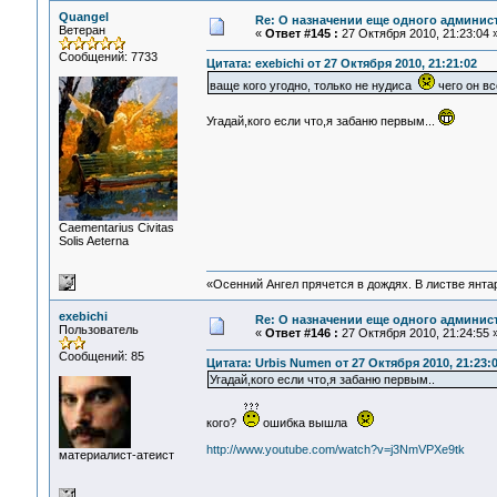
Quangel
Re: О назначении еще одного админис
Ветеран
«
Ответ #145 :
27 Октября 2010, 21:23:04 
Сообщений: 7733
Цитата: exebichi от 27 Октября 2010, 21:21:02
ваще кого угодно, только не нудиса
чего он вс
Угадай,кого если что,я забаню первым...
Сaementarius Civitas
Solis Aeterna
«Осенний Ангел прячется в дождях. В листве янтарн
exebichi
Re: О назначении еще одного админис
Пользователь
«
Ответ #146 :
27 Октября 2010, 21:24:55 
Сообщений: 85
Цитата: Urbis Numen от 27 Октября 2010, 21:23:
Угадай,кого если что,я забаню первым..
кого?
ошибка вышла
http://www.youtube.com/watch?v=j3NmVPXe9tk
материалист-атеист