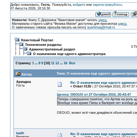
Добро пожаловать,
Гость
. Пожалуйста,
войдите
или
зарегистрируйтесь
.
07 Августа 2026, 18:16:30
Новости:
Книгу С.Доронина "Квантовая магия" читать
здесь
Материалы старого сайта "Физика Магии" доступны для просмотра
здесь
О замеченных глюках просьба писать на почту
quantmag@mail.ru
Квантовый Портал
Технические разделы
0 П
Административный раздел
О назначении еще одного администратора
Страниц:
1
...
8
9
[
10
]
11
12
...
16
Все
Тема: О назначении еще одного администратор
Автор
Ариадна
Re: О назначении еще одного админис
Гость
«
Ответ #135 :
27 Октября 2010, 20:47:37 
Цитата: OEOUO от 27 Октября 2010, 20:43:47
Теперь совершенно понятно, что Артем на роль ад
Вообще пока кроме Пипы и Валерия нет вообще да
OEOUO, может всё-таки дождёмся объяснений с
kadh
Re: О назначении еще одного админис
Ветеран