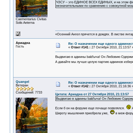
ЧЗСУ – это ЕДИНОЕ ВСЕХ ЕДИНЫХ, и на этом фон
незначительными по сравнению с совокупной мо
Сaementarius Civitas
Solis Aeterna
«Осенний Ангел прячется в дождях. В листве янтарн
Ариадна
Re: О назначении еще одного админис
Гость
«
Ответ #141 :
27 Октября 2010, 21:13:57 
Выдвигаю в админы bald'ыча! Он Любовию Одер
А давайте мы лучше целую партию админов избер
Quangel
Re: О назначении еще одного админис
Ветеран
«
Ответ #142 :
27 Октября 2010, 21:16:36 
Сообщений: 7733
Цитата: Ариадна от 27 Октября 2010, 21:13:57
Выдвигаю в админы bald'ыча! Он Любовию Одер
Если б он на форуме еще почаще появлялся.
А
Широту мышления приобрела уже,
в меж-фору