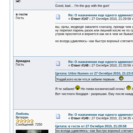
Good, bad… I’m the guy with the gun!
в гости
Re: О назначении еще одного админис
Гость
«
Ответ #147 :
27 Октября 2010, 21:29:58 
вы, орлы, медведя завалите сначала, прежде чем 
ну перепил парень разок или лишний косяк не по 
утром проспится и вернется как ни в чем не бывал
но всегда удивляюсь--как быстро вороньё слетаетс
Ариадна
Re: О назначении еще одного админис
Гость
«
Ответ #148 :
27 Октября 2010, 21:33:56 
Цитата: Urbis Numen от 27 Октября 2010, 21:23:
Угадай,кого если что,я забаню первым...
Я те забаню!
Не гневи космический огонь!
А
Вот честного бондаря - разрешаю. Ему после кажд
Любовь
Re: О назначении еще одного админис
Ветеран
«
Ответ #149 :
27 Октября 2010, 21:34:35 
Сообщений: 7250
Цитата: в гости от 27 Октября 2010, 21:29:58
но всегда удивляюсь--как быстро вороньё слетает