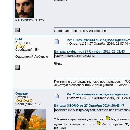
прелесть!
материалист-атеист
Good, bad… I’m the guy with the gun!
bald
Re: О назначении еще одного админис
Постоялец
«
Ответ #139 :
27 Октября 2010, 21:07:40 
Сообщений: 454
Цитата: exebichi от 27 Октября 2010, 21:01:43
кадку предлагаю в админы.
Одержимый Любовью
Чётко!
Постоянно сознавать то, чему противишься — Ро
Действуй в соответствии с принципами — Robert 
Quangel
Re: О назначении еще одного админис
Ветеран
«
Ответ #140 :
27 Октября 2010, 21:11:25 
Сообщений: 7733
Цитата: OEOUO от 27 Октября 2010, 20:43:47
Артемка же быстро сдулся, показав все качества 
У Артемки временная депрессия.
А админом хр
лучше всех подметает пол.
Идею форума СИД 
Цитата: