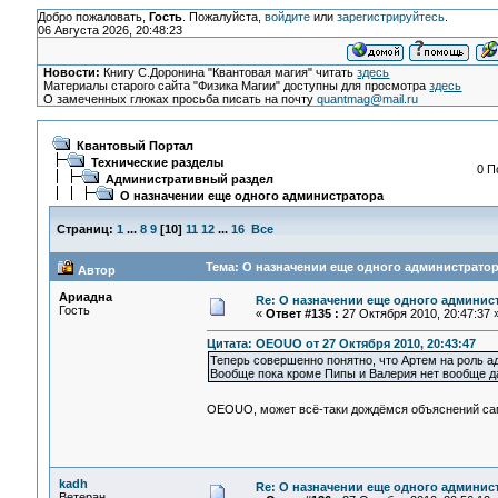
Добро пожаловать,
Гость
. Пожалуйста,
войдите
или
зарегистрируйтесь
.
06 Августа 2026, 20:48:23
Новости:
Книгу С.Доронина "Квантовая магия" читать
здесь
Материалы старого сайта "Физика Магии" доступны для просмотра
здесь
О замеченных глюках просьба писать на почту
quantmag@mail.ru
Квантовый Портал
Технические разделы
0 П
Административный раздел
О назначении еще одного администратора
Страниц:
1
...
8
9
[
10
]
11
12
...
16
Все
Тема: О назначении еще одного администратор
Автор
Ариадна
Re: О назначении еще одного админис
Гость
«
Ответ #135 :
27 Октября 2010, 20:47:37 
Цитата: OEOUO от 27 Октября 2010, 20:43:47
Теперь совершенно понятно, что Артем на роль ад
Вообще пока кроме Пипы и Валерия нет вообще да
OEOUO, может всё-таки дождёмся объяснений с
kadh
Re: О назначении еще одного админис
Ветеран