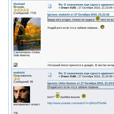
Quangel
Re: О назначении еще одного админис
Ветеран
«
Ответ #145 :
27 Октября 2010, 21:23:04 
Сообщений: 7733
Цитата: exebichi от 27 Октября 2010, 21:21:02
ваще кого угодно, только не нудиса
чего он вс
Угадай,кого если что,я забаню первым...
Сaementarius Civitas
Solis Aeterna
«Осенний Ангел прячется в дождях. В листве янтарн
exebichi
Re: О назначении еще одного админис
Пользователь
«
Ответ #146 :
27 Октября 2010, 21:24:55 
Сообщений: 85
Цитата: Urbis Numen от 27 Октября 2010, 21:23:
Угадай,кого если что,я забаню первым..
кого?
ошибка вышла
http://www.youtube.com/watch?v=j3NmVPXe9tk
материалист-атеист