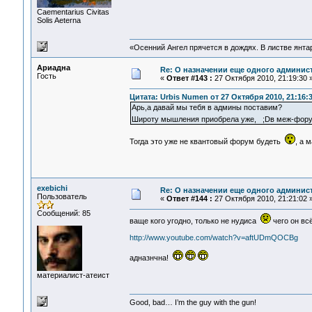
Сaementarius Civitas
Solis Aeterna
«Осенний Ангел прячется в дождях. В листве янтарн
Ариадна
Re: О назначении еще одного админис
Гость
«
Ответ #143 :
27 Октября 2010, 21:19:30 
Цитата: Urbis Numen от 27 Октября 2010, 21:16:
Арь,а давай мы тебя в админы поставим?
Широту мышления приобрела уже, ;Dв меж-фору
Тогда это уже не квантовый форум будеть
, а 
exebichi
Re: О назначении еще одного админис
Пользователь
«
Ответ #144 :
27 Октября 2010, 21:21:02 
Сообщений: 85
ваще кого угодно, только не нудиса
чего он всё
http://www.youtube.com/watch?v=aftUDmQOCBg
адназнчна!
материалист-атеист
Good, bad… I’m the guy with the gun!