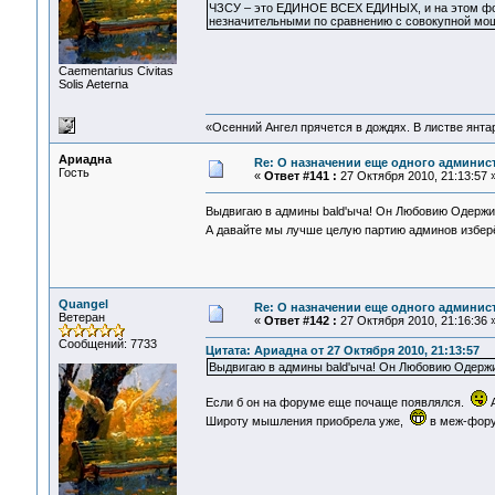
ЧЗСУ – это ЕДИНОЕ ВСЕХ ЕДИНЫХ, и на этом фон
незначительными по сравнению с совокупной мо
Сaementarius Civitas
Solis Aeterna
«Осенний Ангел прячется в дождях. В листве янтарн
Ариадна
Re: О назначении еще одного админис
Гость
«
Ответ #141 :
27 Октября 2010, 21:13:57 
Выдвигаю в админы bald'ыча! Он Любовию Одер
А давайте мы лучше целую партию админов избер
Quangel
Re: О назначении еще одного админис
Ветеран
«
Ответ #142 :
27 Октября 2010, 21:16:36 
Сообщений: 7733
Цитата: Ариадна от 27 Октября 2010, 21:13:57
Выдвигаю в админы bald'ыча! Он Любовию Одер
Если б он на форуме еще почаще появлялся.
А
Широту мышления приобрела уже,
в меж-фору