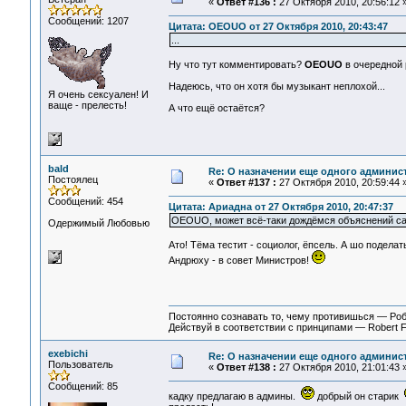
«
Ответ #136 :
27 Октября 2010, 20:56:12 
Сообщений: 1207
Цитата: OEOUO от 27 Октября 2010, 20:43:47
...
Ну что тут комментировать?
OEOUO
в очередной р
Надеюсь, что он хотя бы музыкант неплохой...
Я очень сексуален! И
ваще - прелесть!
А что ещё остаётся?
bald
Re: О назначении еще одного админис
Постоялец
«
Ответ #137 :
27 Октября 2010, 20:59:44 
Сообщений: 454
Цитата: Ариадна от 27 Октября 2010, 20:47:37
OEOUO, может всё-таки дождёмся объяснений с
Одержимый Любовью
Ато! Тёма тестит - социолог, ёпсель. А шо поделат
Андрюху - в совет Министров!
Постоянно сознавать то, чему противишься — Ро
Действуй в соответствии с принципами — Robert 
exebichi
Re: О назначении еще одного админис
Пользователь
«
Ответ #138 :
27 Октября 2010, 21:01:43 
Сообщений: 85
кадку предлагаю в админы.
добрый он старик