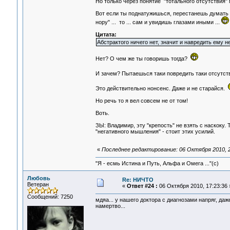
Но только через понятие "тотального отсутствия"
Вот если ты поднатужишься, перестанешь думать о
нору" ... то ... сам и увидишь глазами иными ...
Цитата:
Абстрактого ничего нет, значит и навредить ему 
Нет? О чем же ты говоришь тогда?
И зачем? Пытаешься таки повредить таки отсут
Это действительно нонсенс. Даже и не старайся.
Но речь то я вел совсем не от том!
Воть.
ЗЫ: Владимир, эту "крепость" не взять с наскоку. 
"негативного мышления" - стоит этих усилий.
«
Последнее редактирование: 06 Октября 2010, 2
"Я - есмь Истина и Путь, Альфа и Омега ..."(с)
Любовь
Re: НИЧТО
Ветеран
«
Ответ #24 :
06 Октября 2010, 17:23:36 
Сообщений: 7250
мдяа... у нашего доктора с диагнозами напряг, да
намертво...