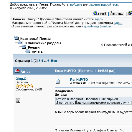
Добро пожаловать,
Гость
. Пожалуйста,
войдите
или
зарегистрируйтесь
.
06 Августа 2026, 23:58:25
Новости:
Книгу С.Доронина "Квантовая магия" читать
здесь
Материалы старого сайта "Физика Магии" доступны для просмотра
здесь
О замеченных глюках просьба писать на почту
quantmag@mail.ru
Квантовый Портал
Тематические разделы
0 Пользователей и 1
Религия
НИЧТО
Страниц:
1
[
2
]
3
4
...
6
Все
Тема: НИЧТО (Прочитано 194855 раз)
Автор
Oleg.Ol
Re: НИЧТО
Ветеран
«
Ответ #15 :
03 Октября 2010, 22:28:57 
Сообщений: 2769
Владислав
Цитата:
Тот кто в Вас убит. Наповал. Смеющийся
И не тот, кто Вашими пальчиками по клаве стучит!
А ты не верь бесам всяким приблудным, и будет 
"Я - есмь Истина и Путь, Альфа и Омега ..."(с)