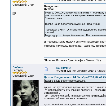
Сообщений: 2769
Владислав
Цитата:
Будите, Oleg.Ol , продолжать шалить - перестан
уже скопилось/хранится не проявленное много чег
Показает язык
Таково Ваше вероятное будущее. Плачущий
Пребывая в НИЧТО, станете в судорожном поиске 
мыслей.
Тогда вдруг этой чужой и вызовет Вас внимание
Интересно. Какие мелочи волнуют некоторых насто
подобное увлекало. Тоже фаза, наверное. Типиче
"Я - есмь Истина и Путь, Альфа и Омега ..."(с)
Любовь
Re: НИЧТО
Ветеран
«
Ответ #20 :
04 Октября 2010, 17:25:05 
Сообщений: 7250
Цитата: Владислав от 04 Октября 2010, 07:49:45
Таково Ваше вероятное будущее.
да уж... на пустословие времени хватает, а как по 
оч напоминает эНЛэПёрский приемчик - развести, 
установкой...
вот только сила действия равна силе противодейст
отчего-то об этом не хотят помнить...
ну нет одной на всех единственно правильной и ве