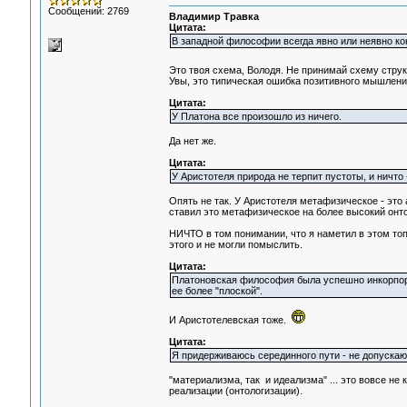
Сообщений: 2769
Владимир Травка
Цитата:
В западной философии всегда явно или неявно ко
Это твоя схема, Володя. Не принимай схему стр
Увы, это типическая ошибка позитивного мышлени
Цитата:
У Платона все произошло из ничего.
Да нет же.
Цитата:
У Аристотеля природа не терпит пустоты, и ничто
Опять не так. У Аристотеля метафизическое - эт
ставил это метафизическое на более высокий онт
НИЧТО в том понимании, что я наметил в этом топ
этого и не могли помыслить.
Цитата:
Платоновская философия была успешно инкорпор
ее более "плоской".
И Аристотелевская тоже.
Цитата:
Я придерживаюсь серединного пути - не допускаю
"материализма, так и идеализма" ... это вовсе не
реализации (онтологизации).