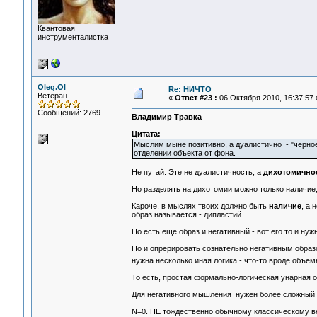
Квантовая
инструменталистка
Oleg.Ol
Re: НИЧТО
Ветеран
«
Ответ #23 :
06 Октября 2010, 16:37:57 
Сообщений: 2769
Владимир Травка
Цитата:
Мыслим мыне позитивно, а дуалистично - "черное-
отделении объекта от фона.
Не путай. Эте не дуалистичность, а
дихотомично
Но разделять на дихотомии можно только наличие, 
Кароче, в мыслях твоих должно быть
наличие
, а 
образ называется - дипластий.
Но есть еще образ и негативный - вот его то и нуж
Но и опрерировать сознательно негативным образ
нужна несколько иная логика - что-то вроде объе
То есть, простая формально-логическая унарная о
Для негативного мышления нужен более сложный оп
N=0. НЕ тождественно обычному классическому ве