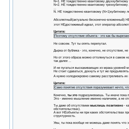
N=1. НЕ тождественно квантовому двухкубитному
N=2. НЕ тождественно квантовому трехкубитному
...
N. НЕ тождественно квантовому (N+1)кубитному л
Абсолютный(актуально бесконечно-вложенный) НЕ-к
этот НЕдостижимый идеал, этот оператор абсолютн
Цитата:
Поэтому отсутствие объекта - это как бы вырезан
Не совсем. Тут ты опять перепутал.
Дырка от бублика - это, конечно, не отсутствие, не
Но от этого образа можно оттолкнуться в самом на
так далее ...
И не пугаться выскакивающих из мрака уровней м
Не стоит сдаваться, дохнуть и тут же предъявлять
А нужно холоднокровно самому расстреливать их из
Цитата:
Само понятие отсутствия поразумевает нечто, чт
Конечно,
ты это
подразумеваешь. Ты иначе пока п
Это - именно мышление именно наличием, а не от
Ты даже об отсутствиии
мыслишь позитивно
- к
обстоятельствах).
А вот НЕобъекты ни при каких обстоятельствах при
структурность.
Увы, ты пока вообще не можешь даже понять что эт