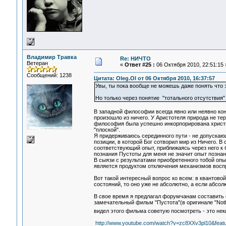
Владимир Травка
Re: НИЧТО
Ветеран
«
Ответ #25 :
06 Октября 2010, 22:51:15 
Сообщений: 1238
Цитата: Oleg.Ol от 06 Октября 2010, 16:37:57
Увы, ты пока вообще не можешь даже понять что эт
Но только через понятие "тотального отсутствия"
В западной философии всегда явно или неявно кон
произошло из ничего. У Аристотеля природа не те
философия была успешно инкорпорирована христи
"плоской".
Я придерживаюсь серединного пути - не допускаю
позиции, в которой Бог сотворил мир из Ничего. 
соответствующий опыт, приближаясь через него к 
познания Пустоты для меня не значит опыт познан
В сыязи с результатами приобретенного тобой опыт
является продуктом отключения механизмов воспр
Вот такой интересный вопрос ко всем: в квантово
состояний, то оно уже не абсолютно, а если абсол
В свое время я предлагал форумчанам составить 
замечательный фильм "Пустота"(в оригинале "Nothi
видел этого фильма советую посмотреть - это не
http://www.youtube.com/watch?v=zc8XXv3pl10&featu