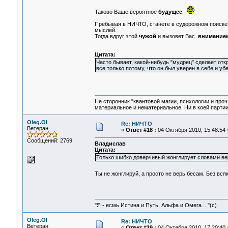
Таково Ваше вероятное
будущее
.
Пребывая в НИЧТО, станете в судорожном поиске 
мыслей.
Тогда вдруг этой
чужой
и вызовет Вас
внимание
Цитата:
Часто бывает, какой-нибудь "мудрец" сделает отк
все только потому, что он был уверен в себе и уб
Не сторонник "квантовой магии, психологии и проч
материальное и нематериальное. Ни в коей партии
Oleg.Ol
Re: НИЧТО
Ветеран
«
Ответ #18 :
04 Октября 2010, 15:48:54 
Сообщений: 2769
Владислав
Цитата:
Только шибко доверчивый жонглирует словами вер
Ты не жонглируй, а просто не верь бесам. Без всяк
"Я - есмь Истина и Путь, Альфа и Омега ..."(с)
Oleg.Ol
Re: НИЧТО
Ветеран
«
Ответ #19 :
04 Октября 2010, 17:20:40 