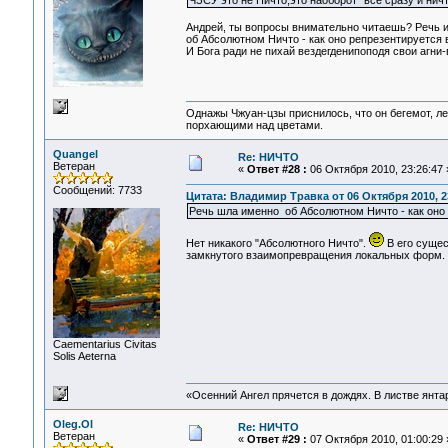
ЧЗСУ это не Ничто,это наоборот "все сразу и ничт
Андрей, ты вопросы внимательно читаешь? Речь ид
об Абсолютном Ничто - как оно репрезентируется 
И Бога ради не пихай вездегденипоподя свои агни
Однажы Чжуан-цзы приснилось, что он бегемот, л
порхающими над цветами.
Quangel
Re: НИЧТО
Ветеран
«
Ответ #28 :
06 Октября 2010, 23:26:47 
Сообщений: 7733
Цитата: Владимир Травка от 06 Октября 2010, 2
Речь шла именно об Абсолютном Ничто - как оно 
Нет никакого "Абсолютного Ничто".
В его сущес
замкнутого взаимопревращения локальных форм.
Сaementarius Civitas
Solis Aeterna
«Осенний Ангел прячется в дождях. В листве янтарн
Oleg.Ol
Re: НИЧТО
Ветеран
«
Ответ #29 :
07 Октября 2010, 01:00:29 