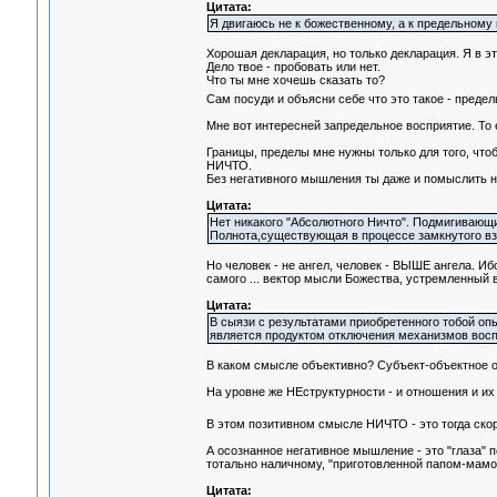
Цитата:
Я двигаюсь не к божественному, а к предельному
Хорошая декларация, но только декларация. Я в э
Дело твое - пробовать или нет.
Что ты мне хочешь сказать то?
Сам посуди и объясни себе что это такое - предел
Мне вот интересней запредельное восприятие. То 
Границы, пределы мне нужны только для того, чтоб
НИЧТО.
Без негативного мышления ты даже и помыслить н
Цитата:
Нет никакого "Абсолютного Ничто". Подмигивающ
Полнота,существующая в процессе замкнутого в
Но человек - не ангел, человек - ВЫШЕ ангела. И
самого ... вектор мысли Божества, устремленный 
Цитата:
В сыязи с результатами приобретенного тобой опы
является продуктом отключения механизмов воспр
В каком смысле объективно? Субъект-объектное о
На уровне же НЕструктурности - и отношения и их
В этом позитивном смысле НИЧТО - это тогда скор
А осознанное негативное мышление - это "глаза"
тотально наличному, "приготовленной папом-мамо
Цитата: