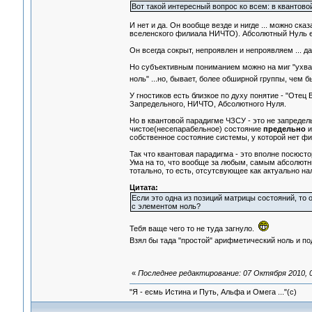
Вот такой интересный вопрос ко всем: в квантов
И нет и да. Он вообще везде и нигде ... можно ска
вселенского филиала НИЧТО). Абсолютный Нуль ест
Он всегда сокрыт, непроявлен и непроявляем ... д
Но субъективным пониманием можно на миг "ухватить
ноль" ...но, бывает, более обширной группы, чем 
У гностиков есть близкое по духу понятие - "Отец 
Запредельного, НИЧТО, Абсолютного Нуля.
Но в квантовой парадигме ЧЗСУ - это не запредел
чистое(несепарабельное) состояние
предельно
и
собственное состояние системы, у которой нет ф
Так что квантовая парадигма - это вполне посюсто
Ума на то, что вообще за любым, самым абсолют
тотально, то есть, отсутсвующее как актуально н
Цитата:
Если это одна из позиций матрицы состояний, то 
с элементом ноль?
Тебя ваще чего то не туда загнуло.
Взял бы тада "простой" арифметический ноль и под
«
Последнее редактирование: 07 Октября 2010, 0
"Я - есмь Истина и Путь, Альфа и Омега ..."(с)