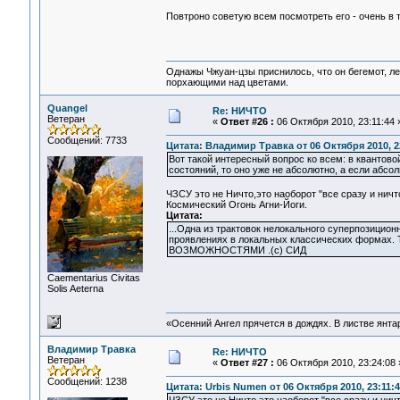
Повтроно советую всем посмотреть его - очень в 
Однажы Чжуан-цзы приснилось, что он бегемот, л
порхающими над цветами.
Quangel
Re: НИЧТО
Ветеран
«
Ответ #26 :
06 Октября 2010, 23:11:44 
Сообщений: 7733
Цитата: Владимир Травка от 06 Октября 2010, 2
Вот такой интересный вопрос ко всем: в квантов
состояний, то оно уже не абсолютно, а если абсо
ЧЗСУ это не Ничто,это наоборот "все сразу и ничт
Космический Огонь Агни-Йоги.
Цитата:
...Одна из трактовок нелокального суперпозицио
проявлениях в локальных классических формах. 
ВОЗМОЖНОСТЯМИ .(с) СИД
Сaementarius Civitas
Solis Aeterna
«Осенний Ангел прячется в дождях. В листве янтарн
Владимир Травка
Re: НИЧТО
Ветеран
«
Ответ #27 :
06 Октября 2010, 23:24:08 
Сообщений: 1238
Цитата: Urbis Numen от 06 Октября 2010, 23:11:4