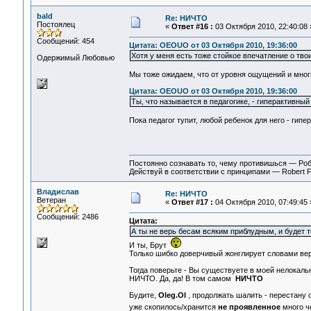
bald
Re: НИЧТО
Постоялец
«
Ответ #16 :
03 Октября 2010, 22:40:08 
Сообщений: 454
Цитата: OEOUO от 03 Октября 2010, 19:36:00
Хотя у меня есть тоже стойкое впечатление о тво
Одержимый Любовью
Мы тоже ожидаем, что от уровня ощущений и мног
Цитата: OEOUO от 03 Октября 2010, 19:36:00
Ты, что называется в педагогике, - гиперактивный 
Пока педагог тупит, любой ребенок для него - гипе
Постоянно сознавать то, чему противишься — Ро
Действуй в соответствии с принципами — Robert 
Владислав
Re: НИЧТО
Ветеран
«
Ответ #17 :
04 Октября 2010, 07:49:45 
Сообщений: 2486
Цитата:
А ты не верь бесам всяким приблудным, и будет 
И ты, Брут
Только шибко доверчивый жонглирует словами вери
Тогда поверьте - Вы существуете в моей нелокаль
НИЧТО. Да, да! В том самом
НИЧТО
Будите,
Oleg.Ol
, продолжать шалить - перестану 
уже скопилось/хранится
не проявленное
много ч