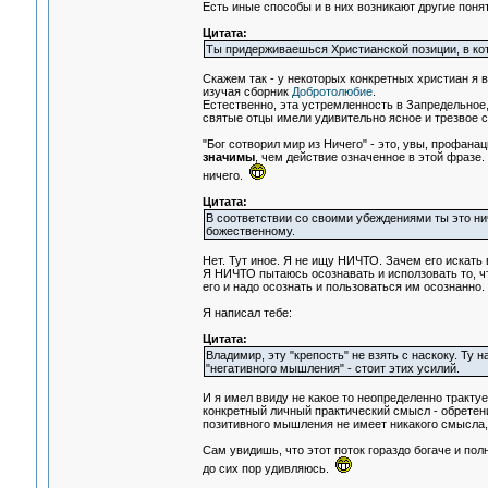
Есть иные способы и в них возникают другие поня
Цитата:
Ты придерживаешься Христианской позиции, в кот
Скажем так - у некоторых конкретных христиан я 
изучая сборник
Добротолюбие
.
Естественно, эта устремленность в Запредельное,
святые отцы имели удивительно ясное и трезвое со
"Бог сотворил мир из Ничего" - это, увы, профана
значимы
, чем действие означенное в этой фразе. 
ничего.
Цитата:
В соответствии со своими убеждениями ты это ни
божественному.
Нет. Тут иное. Я не ищу НИЧТО. Зачем его искать
Я НИЧТО пытаюсь осознавать и исползовать то, чт
его и надо осознать и пользоваться им осознанно.
Я написал тебе:
Цитата:
Владимир, эту "крепость" не взять с наскоку. Ту 
"негативного мышления" - стоит этих усилий.
И я имел ввиду не какое то неопределенно тракту
конкретный личный практический смысл - обретен
позитивного мышления не имеет никакого смысла, 
Сам увидишь, что этот поток гораздо богаче и по
до сих пор удивляюсь.