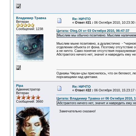
Владимир Травка
Re: НИЧТО
Ветеран
«
Ответ #21 :
06 Октября 2010, 10:23:30 
Сообщений: 1238
Цитата: Oleg.Ol от 03 Октября 2010, 06:47:37
Мыслим мы обычно позитивно. Мыслим наличием
Мыслим мыне позитивно, а дуалистично - "черное-б
отделении объекта от фона. Поэтому отсутствие о
а не ничто. Само понятие отсутствия поразумевает
Абстрактого ничего нет, значит и навредить ему н
Однажы Чжуан-цзы приснилось, что он бегемот, л
порхающими над цветами.
Pipa
Re: НИЧТО
Администратор
«
Ответ #22 :
06 Октября 2010, 15:23:17 
Ветеран
Цитата: Владимир Травка от 06 Октября 2010, 1
Сообщений: 3660
Абстрактого ничего нет, значит и навредить ему 
Замечательно сказано!