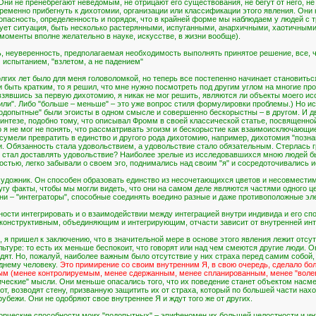
"Они не пренебрегают неведомым, не отрицают его существования, не бегут от него, не
ременно прибегнуть к дихотомии, организации или классификации этого явления. Они н
опасность, определенность и порядок, что в крайней форме мы наблюдаем у людей с т
ебует ситуация, быть несколько растерянными, испуганными, анархичными, хаотичн
моменты вполне желательно в науке, искусстве, в жизни вообще).
ь, неуверенность, предполагаемая необходимость выполнять принятое решение, все, 
испытанием, "взлетом, а не падением"
лгих лет было для меня головоломкой, но теперь все постепенно начинает становить
ыть кратким, то я решил, что мне нужно посмотреть под другим углом на многие про
зявшись за первую дихотомию, я никак не мог решить, являются ли объекты моего ис
 или". Либо "больше – меньше" – это уже вопрос стиля формулировки проблемы.) Но и
подопытные" были эгоисты в одном смысле и совершенно бескорыстны – в другом. И дв
нтезе, подобно тому, что описывал Фромм в своей классической статье, посвященной
 я не мог не понять, что рассматривать эгоизм и бескорыстие как взаимоисключающи
сумели превратить в единство и другого рода дихотомию, например, дихотомия "познан
и. Обязанность стала удовольствием, а удовольствие стало обязательным. Стерлась 
м стал доставлять удовольствие? Наиболее зрелые из исследовавшихся мною людей бы
стью, легко забывали о своем эго, поднимались над своим "я" и сосредоточивались и
художник. Он способен образовать единство из несочетающихся цветов и несовместимы
гу факты, чтобы мы могли видеть, что они на самом деле являются частями одного ц
они – "интеграторы", способные соединять воедино разные и даже противоположные эл
ости интегрировать и о взаимодействии между интеграцией внутри индивида и его спо
конструктивным, объединяющим и интегрирующим, отчасти зависит от внутренней инт
, я пришел к заключению, что в значительной мере в основе этого явления лежит отс
ьтуре: то есть их меньше беспокоит, что говорят или над чем смеются другие люди. 
дят. Но, пожалуй, наиболее важным было отсутствие у них страха перед самим собой
днему человеку.
Это примирение со своим внутренним Я, в свою очередь, сделало бо
ным (менее контролируемым, менее сдержанным, менее спланированным, менее "вол
ические" мысли. Они меньше опасались того, что их поведение станет объектом насме
от, возводят стену, призванную защитить их от страха, который по большей части нахо
убежи. Они не одобряют свое внутреннее Я и ждут того же от других.
творческие способности моих "подопытных" – эпифеномен их большей целостности и и