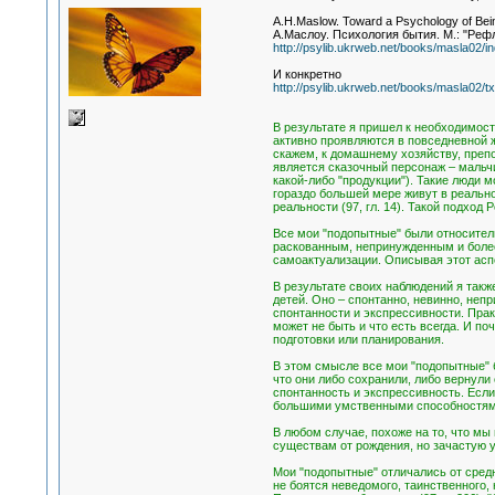
A.H.Maslow. Toward a Psychology of Being
А.Маслоу. Психология бытия. М.: "Рефл-
http://psylib.ukrweb.net/books/masla02/i
И конкретно
http://psylib.ukrweb.net/books/masla02/t
В результате я пришел к необходимост
активно проявляются в повседневной ж
скажем, к домашнему хозяйству, препо
является сказочный персонаж – мальчи
какой-либо "продукции"). Такие люди м
гораздо большей мере живут в реально
реальности (97, гл. 14). Такой подход
Все мои "подопытные" были относител
раскованным, непринужденным и более
самоактуализации. Описывая этот асп
В результате своих наблюдений я так
детей. Оно – спонтанно, невинно, неп
спонтанности и экспрессивности. Прак
может не быть и что есть всегда. И п
подготовки или планирования.
В этом смысле все мои "подопытные" б
что они либо сохранили, либо вернули
спонтанность и экспрессивность. Если
большими умственными способностям
В любом случае, похоже на то, что м
существам от рождения, но зачастую у
Мои "подопытные" отличались от сред
не боятся неведомого, таинственного, 