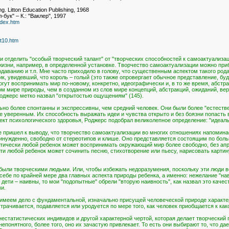
. Litton Education Publishing, 1968
бук" – К.: "Ваклер", 1997
ndex.htm
xt10.htm
и отделить "особый творческий талант" от "творческих способностей к самоактуализа
изни, например, в определенной установке. Творчество самоактуализации можно приб
даванию и т.п. Мне часто приходило в голову, что существенным аспектом такого род
к, увидевший, что король – голый (это также опровергает обычное представление, бу
огут воспринимать мир по-новому, конкретно, идеографически и, в то же время, абстр
м мире природы, чем в созданном из слов мире концепций, абстракций, ожиданий, ве
 Роджерс метко назвал "открытостью ощущениям" (145).
ьно более спонтанны и экспрессивны, чем средний человек. Они были более "естеств
 уверенным. Их способность выражать идеи и чувства открыто и без боязни попасть
ект психологического здоровья, Роджерс подобрал великолепное определение: "идеа
же пришел к выводу, что творчество самоактуализации во многих отношениях напомин
ринужденно, свободно от стереотипов и клише. Оно представляется состоящим по боль
тически любой ребенок может воспринимать окружающий мир более свободно, без априо
очти любой ребенок может сочинить песню, стихотворение или пьесу, нарисовать карти
ыли творческими людьми. Или, чтобы избежать недоразумения, поскольку эти люди все-
 себе по крайней мере два главных аспекта природы ребенка, а именно: нежелание "н
 дети – наивны, то мои "подопытные" обрели "вторую наивность", как назвал это каче
и.
ы имеем дело с фундаментальной, изначально присущей человеческой природе характе
трачивается, подавляется или уродуется по мере того, как человек приобщается к как
нестатистических индивидов и другой характерной чертой, которая делает творческ
непонятного, более того, оно их зачастую привлекает. То есть они выбирают то, что да