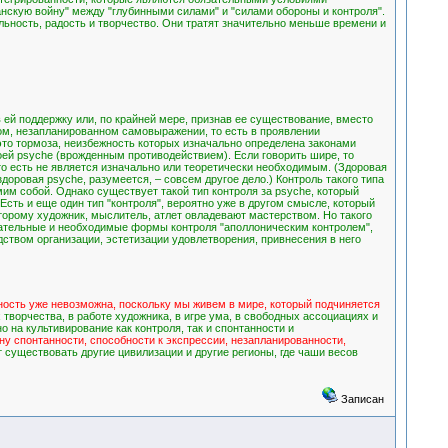
скую войну" между "глубинными силами" и "силами обороны и контроля".
льность, радость и творчество. Они тратят значительно меньше времени и
 ей поддержку или, по крайней мере, признав ее существование, вместо
том, незапланированном самовыражении, то есть в проявлении
 это тормоза, неизбежность которых изначально определена законами
оей psyche (врожденным противодействием). Если говорить шире, то
то есть не является изначально или теоретически необходимым. (Здоровая
доровая psyche, разумеется, – совсем другое дело.) Контроль такого типа
им собой. Однако существует такой тип контроля за psyche, который
Есть и еще один тип "контроля", вероятно уже в другом смысле, который
орому художник, мыслитель, атлет овладевают мастерством. Но такого
елательные и необходимые формы контроля "аполлоническим контролем",
ством организации, эстетизации удовлетворения, привнесения в него
ность уже невозможна, поскольку мы живем в мире, который подчиняется
 творчества, в работе художника, в игре ума, в свободных ассоциациях и
 на культивирование как контроля, так и спонтанности и
у спонтанности, способности к экспрессии, незапланированности,
 существовать другие цивилизации и другие регионы, где чаши весов
Записан