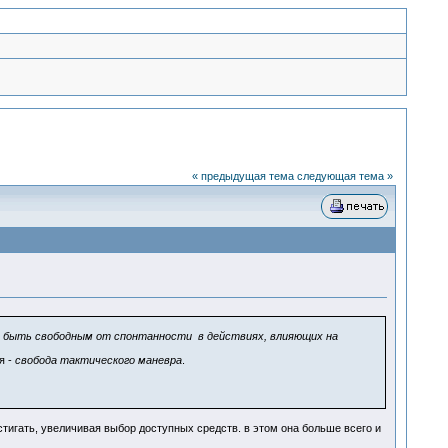
« предыдущая тема
следующая тема »
ь
быть свободным от спонтанности в действиях, влияющих на
я -
свобода тактического маневра
.
стигать, увеличивая выбор доступных средств. в этом она больше всего и