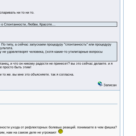
спаривать ни то ни то.
 о Спонтанности, Любви, Красоте....
 По типу, а сейчас запускаем процедуру "спонтанность" или процедуру
ультата.
у не удовлетворят человека, (хотя какие-то утилитарные вопросы
танец, и что он никому радости не принесет? вы это сейчас делаете. и я
е просто быть этим!
 то же. вы мне это объясняете. так я согласна.
Записан
ивности ухода от рефлекторных болевых реакций. понимаете в чем фишка?
ежим, нам на самом деле не угрожают