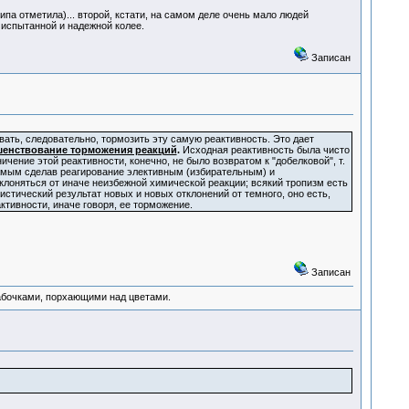
па отметила)... второй, кстати, на самом деле очень мало людей
 испытанной и надежной колее.
Записан
ать, следовательно, тормозить эту самую реактивность. Это дает
енствование торможения реакций
.
Исходная реактивность была чисто
ение этой реактивности, конечно, не было возвратом к "добелковой", т.
самым сделав реагирование элективным (избирательным) и
клоняться от иначе неизбежной химической реакции; всякий тропизм есть
истический результат новых и новых отклонений от темного, оно есть,
ктивности, иначе говоря, ее торможение.
Записан
абочками, порхающими над цветами.