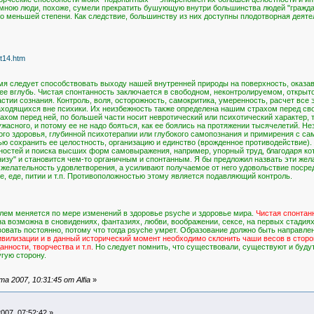
ною люди, похоже, сумели прекратить бушующую внутри большинства людей "граждан
о меньшей степени. Как следствие, большинству из них доступны плодотворная деяте
xt14.htm
ремя следует способствовать выходу нашей внутренней природы на поверхность, оказав
ь ее вглубь. Чистая спонтанность заключается в свободном, неконтролируемом, откры
тии сознания. Контроль, воля, осторожность, самокритика, умеренность, расчет все
находящихся вне психики. Их неизбежность также определена нашим страхом перед св
ахом перед ней, по большей части носит невротический или психотический характер, 
жасного, и потому ее не надо бояться, как ее боялись на протяжении тысячелетий. Нез
го здоровья, глубинной психотерапии или глубокого самопознания и примирения с сам
ю сохранить ее целостность, организацию и единство (врожденное противодействие). 
остей и поиска высших форм самовыражения, например, упорный труд, благодаря кот
внизу" и становится чем-то органичным и спонтанным. Я бы предложил назвать эти ж
 желательность удовлетворения, а усиливают получаемое от него удовольствие посред
се, еде, питии и т.п. Противоположностью этому является подавляющий контроль.
лем меняется по мере изменений в здоровье psyche и здоровье мира.
Чистая спонтан
а возможна в сновидениях, фантазиях, любви, воображении, сексе, на первых стадиях
вовать постоянно, потому что тогда psyche умрет. Образование должно быть направлено
вилизации и в данный исторический момент необходимо склонить чаши весов в сторон
нности, творчества и т.п.
Но следует помнить, что существовали, существуют и будут
угую сторону.
 2007, 10:31:45 от Alfia
»
007, 07:52:42 »