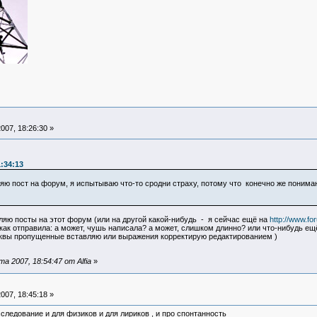
007, 18:26:30 »
:34:13
ляю пост на форум, я испытываю что-то сродни страху, потому что конечно же понима
авляю посты на этот форум (или на другой какой-нибудь - я сейчас ещё на
http://www.fo
как отправила: а может, чушь написала? а может, слишком длинно? или что-нибудь ещё в
уквы пропущенные вставляю или выражения корректирую редактированием )
 2007, 18:54:47 от Alfia
»
007, 18:45:18 »
сследование и для физиков и для лириков , и про спонтанность