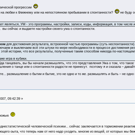
трической прогрессии
 на любви к ближнему или на непостоянном пребывании в спонтанности?
не буду о
ет являться, УМ - это программы, настройки, записи, коды, информация, в том числе и
. вы сейчас и выдаете настройки своего ума о спонтанности.
вом
для достижения результата, встроенной частью программы (суть неспонтанности).
ключаем и выключаем всё эти штуки по мере необходимости в процессе достижения рез
 этой истории, что все результаты, полученные таким способом никогда по-настоящем
аже игра в кубики.
йда танцевать, вы бы начали размышлять, что это представления Ума о том, что такое 
ления о танце или о спонтанности радости не принесут. поэтому я и сказала – давайт
е... размышление о бытии и бытие, это не одно и то же. размышлять и быть – не одно и
007, 09:42:39 »
орожью
еднестатистической человеческой психики... сейчас заключается в торможении реакт
щего оыта, что теперь нам от него надо уходить. многие из вещей, от которых мы б