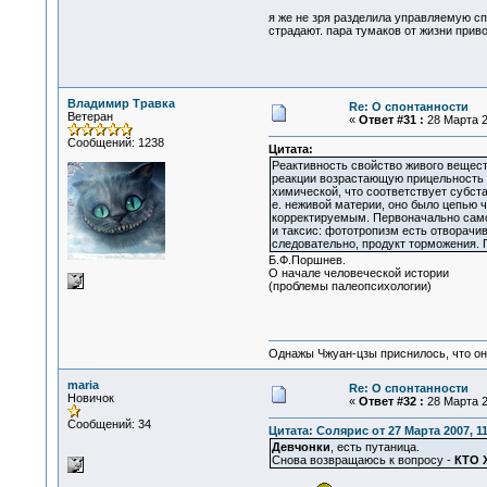
я же не зря разделила управляемую сп
страдают. пара тумаков от жизни прив
Владимир Травка
Re: О спонтанности
Ветеран
«
Ответ #31 :
28 Марта 2
Сообщений: 1238
Цитата:
Реактивность свойство живого вещест
реакции возрастающую прицельность
химической, что соответствует субста
е. неживой материи, оно было цепью 
корректируемым. Первоначально само 
и таксис: фототропизм есть отворачив
следовательно, продукт торможения. 
Б.Ф.Поршнев.
О начале человеческой истории
(проблемы палеопсихологии)
Однажы Чжуан-цзы приснилось, что он
maria
Re: О спонтанности
Новичок
«
Ответ #32 :
28 Марта 2
Сообщений: 34
Цитата: Солярис от 27 Марта 2007, 11
Девчонки
, есть путаница.
Снова возвращаюсь к вопросу -
КТО 