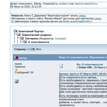
Добро пожаловать,
Гость
. Пожалуйста,
войдите
или
зарегистрируйтесь
.
06 Августа 2026, 10:13:34
Новости:
Книгу С.Доронина "Квантовая магия" читать
здесь
Материалы старого сайта "Физика Магии" доступны для просмотра
здесь
О замеченных глюках просьба писать на почту
quantmag@mail.ru
Квантовый Портал
Тематические разделы
Эзотерика
(Модератор:
Quangel
)
О спонтанности
Страниц:
1
2
[
3
]
Все
Тема: О спонтанности (Прочитано 15
Автор
maria
Re: О спонтанности
Новичок
«
Ответ #30 :
28 Марта 2
Сообщений: 34
Цитата: April от 27 Марта 2007, 08:20:
Есть стратегия и есть тактика.
Есть необходимость принимать страте
исполнение стратегических решени
Есть необходимость
быть свободным
Такое сочетание - жесткой стратегии и
Для этого достаточно четко расставит
Есть поговорка: коней на переправе 
великолепный ответ.
добавлю, и, может быть, повторю.... 
проявляется.