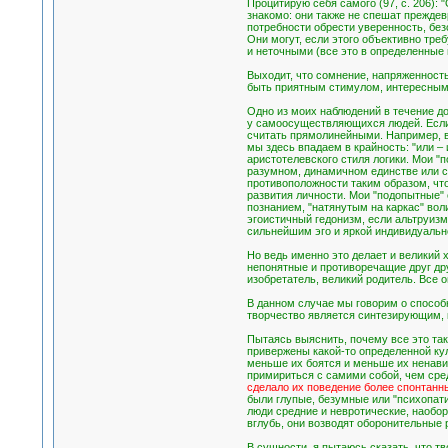
Процитирую себя самого (97, с. 206): 
знакомо: они также не спешат преждев
потребности обрести уверенность, без
Они могут, если этого объективно тр
и неточными (все это в определенные 
Выходит, что сомнение, напряженност
быть приятным стимулом, интересным 
Одно из моих наблюдений в течение до
у самоосуществляющихся людей. Если б
считать прямолинейными. Например, в
мы здесь впадаем в крайность: "или –
аристотелевского стиля логики. Мои "
разумном, динамичном единстве или си
противоположности таким образом, что
развития личности. Мои "подопытные" 
познанием, "натянутым на каркас" вол
эгоистичный гедонизм, если альтруиз
сильнейшим эго и яркой индивидуально
Но ведь именно это делает и великий 
непонятные и противоречащие друг дру
изобретатель, великий родитель. Все 
В данном случае мы говорим о способн
творчество является синтезирующим, 
Пытаясь выяснить, почему все это так
привержены какой-то определенной кул
меньше их боятся и меньше их ненави
примириться с самими собой, чем сре
сделало их поведение более спонтан
были глупые, безумные или "психопат
люди средние и невротические, наобор
вглубь, они возводят оборонительные р
В сущности, я пытаюсь сказать, что 