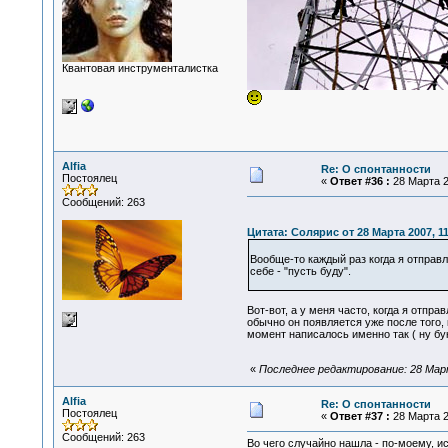
Квантовая инструменталистка
Alfia
Re: О спонтанности
Постоялец
«
Ответ #36 :
28 Марта 2
Сообщений: 263
Цитата: Солярис от 28 Марта 2007, 11
Вообще-то каждый раз когда я отправ
себе - "пусть буду".
Вот-вот, а у меня часто, когда я отпр
обычно он появляется уже после того, 
момент написалось именно так ( ну б
«
Последнее редактирование: 28 Марта
Alfia
Re: О спонтанности
Постоялец
«
Ответ #37 :
28 Марта 2
Сообщений: 263
Во чего случайно нашла - по-моему, и