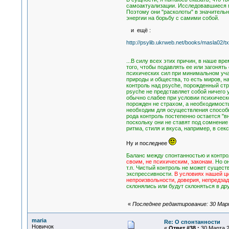
самоактуализации. Исследовавшиеся м
Поэтому они "расколоты" в значительн
энергии на борьбу с самими собой.
и ещё :
http://psylib.ukrweb.net/books/masla02/t
...В силу всех этих причин, в наше в
того, чтобы подавлять ее или загонят
психических сил при минимальном учас
природы и общества, то есть миров, 
контроль над psyche, порожденный стр
psyche не представляет собой ничего у
обычно слабее при условии психическо
порожден не страхом, а необходимость
необходим для осуществления способн
рода контроль постепенно остается "
поскольку они не ставят под сомнение
ритма, стиля и вкуса, например, в сек
Ну и последнее
Баланс между спонтанностью и контро
своим, не психическим, законам.
Но он
т.п. Чистый контроль не может сущест
экспрессивности.
В условиях нашей ци
непроизвольности, доверия, непредзада
склонялись или будут склоняться в др
«
Последнее редактирование: 30 Марта
maria
Re: О спонтанности
Новичок
«
Ответ #38 :
30 Марта 2