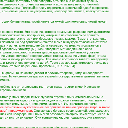
 пытаются заставить себя поверить в то, что оно на самом деле им
е цепляются за то, что им знакомо, и ищут истину не из отчаянной
равмой мозга (Голдстайн) или у одержимых навязчивой идеей невротиков.
ыми, сомневающимися, неуверенными, неопределившимися, неаккуратными
что для большинства людей является мукой, для некоторых людей может
ся на свое место. Это явление, которое я называю разрешением дихотомии
тивоположности и полярности, которые в психологии было принято
следования эгоистами или бескорыстными людьми. (Заметьте, как легко
сключительно под давлением фактов я был вынужден отказаться от этого
а эти аспекта не только не были несовместимыми, но и сливались в
 здоровому эгоизму (50). Мои "подопытные" соединили в себе
е противоположности значит демонстрировать свой низкий уровень
ие versus воление" (сердце versus голова, желание versus факт) стала
граница между работой и игрой. Как можно противопоставлять альтруизму
ли также очень похожи на детей. Те же самые люди, которые отличались
сключительно на решении проблемы (97. с. 232-34).
х форм. То же самое делает и великий теоретик, когда он соединяет
елого. То же самое совершают великий государственный деятель, великий
ементы.
собностью интегрировать то, что он делает в этом мире. Насколько
еграции личности.
утствие у моих "подопытных" чувства страха. Они значительно меньше
Они меньше нуждаются в других людях и поэтому меньше от них зависят,
, своими импульсами, эмоциями, мыслями. Им значительно легче
лее возможным мужественное восприятие истинной природы мира, а также
евым" и продуманным).
Они меньше боялись своих мыслей, если даже это
шек или неодобрения. Они могли позволить эмоциям захлестнуть себя. А
дится внутри их самих. Они контролируют, они подавляют, они загоняют
нтегрированности, которые являются обязательными условиями