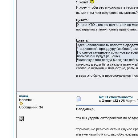
Я хочу!
И хочу, чтобы это множилось в геоме
вы меня на чем подловить пытаетесь?
Цитата:
У того, КТО этим не является и не мож
постарайтесь меня понять правильно..
Цитата:
Здесь спонтанность является
средст
"творчество", процедуру "любовь", в
Но самое смешное и грустное во всей
возможно и будут решены).
Человеку этого всегда мало, это всё т
солярис, а если бы я сказала всем – а
согласна целиком и полностью, размыш
и ведь это было в первоначальном пост
maria
Re: О спонтанности
Новичок
«
Ответ #33 :
28 Марта 2
Сообщений: 34
Владимир,
так мы ударим автопробегом по безд
торможение реактивности в случае ср
мы уже накопили столько обусловливаю