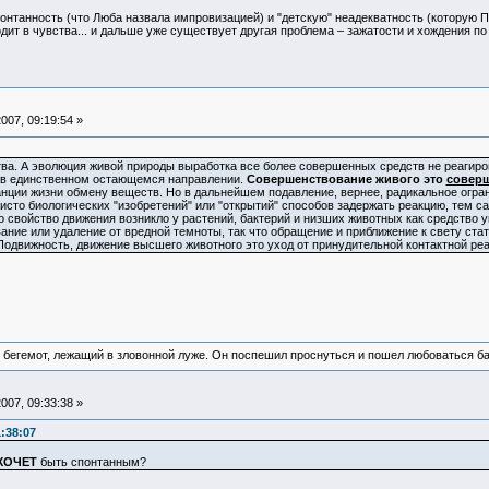
онтанность (что Люба назвала импровизацией) и "детскую" неадекватность (которую Пи
одит в чувства... и дальше уже существует другая проблема – зажатости и хождения по
007, 09:19:54 »
ва. А эволюция живой природы выработка все более совершенных средств не реагиров
 в единственном остающемся направлении.
Совершенствование живого это
соверш
нции жизни обмену веществ. Но в дальнейшем подавление, вернее, радикальное огранич
чисто биологических "изобретений" или "открытий" способов задержать реакцию, тем 
свойство движения возникло у растений, бактерий и низших животных как средство у
ание или удаление от вредной темноты, так что обращение и приближение к свету стат
Подвижность, движение высшего животного это уход от принудительной контактной реа
 бегемот, лежащий в зловонной луже. Он поспешил проснуться и пошел любоваться б
007, 09:33:38 »
:38:07
ХОЧЕТ
быть спонтанным?