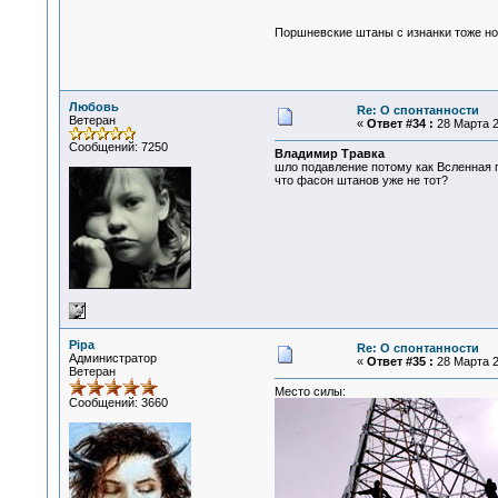
Поршневские штаны с изнанки тоже н
Любовь
Re: О спонтанности
Ветеран
«
Ответ #34 :
28 Марта 2
Сообщений: 7250
Владимир Травка
шло подавление потому как Всленная п
что фасон штанов уже не тот?
Pipa
Re: О спонтанности
Администратор
«
Ответ #35 :
28 Марта 2
Ветеран
Место силы:
Сообщений: 3660