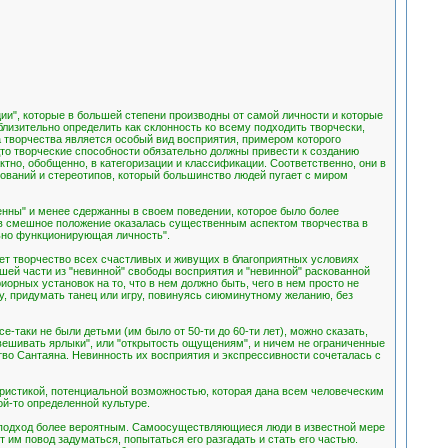
ции", которые в большей степени производны от самой личности и которые
лизительно определить как склонность ко всему подходить творчески,
а творчества является особый вид восприятия, примером которого
дто творческие способности обязательно должны привести к созданию
актно, обобщенно, в категоризации и классификации. Соответственно, они в
рований и стереотипов, который большинство людей пугает с миром
енны" и менее сдержанны в своем поведении, которое было более
 в смешное положение оказалась существенным аспектом творчества в
льно функционирующая личность".
ает творчество всех счастливых и живущих в благоприятных условиях
шей части из "невинной" свободы восприятия и "невинной" раскованной
рных установок на то, что в нем должно быть, чего в нем просто не
ну, придумать танец или игру, повинуясь сиюминутному желанию, без
таки не были детьми (им было от 50-ти до 60-ти лет), можно сказать,
авешивать ярлыки", или "открытость ощущениям", и ничем не ограниченные
ство Сантаяна. Невинность их восприятия и экспрессивности сочеталась с
ристикой, потенциальной возможностью, которая дана всем человеческим
ой-то определенной культуре.
ий подход более вероятным. Самоосуществляющиеся люди в известной мере
ет им повод задуматься, попытаться его разгадать и стать его частью.