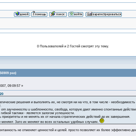
0 Пользователей и 2 Гостей смотрят эту тему.
6909 раз)
007, 09:09:57 »
20
гические решения и выполнять их, не смотря ни на что, в том числе - необходимост
й
.
 от заученности и шаблонности
, свобода, которую дают именно спонтанные действи
 гибкой тактики - является залогом успешности.
ь приоритеты и не менять их от начала стратегических действий до их завершения.
не меняют. Зато их меняют во всех остальных удобных случаях.
спонтанность не отменяет ценностей и целей. просто позволяет их более эффективно до