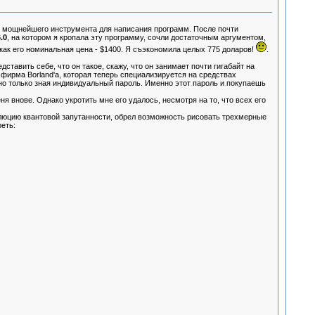
 мощнейшего инструмента для написания программ. После почти
.0
, на котором я кропала эту программу, сочли достаточным аргументом,
я как его номинальная цена - $1400. Я съэкономила целых 775 доларов!
.
тавить себе, что он такое, скажу, что он занимает почти гигабайт на
 фирма Borland'а, которая теперь специализируется на средствах
ожно только зная индивидуальный пароль. Именно этот пароль и покупаешь
ня внове. Однако укротить мне его удалось, несмотря на то, что всех его
олюцию квантовой запутанности, обрел возможность рисовать трехмерные
еть: