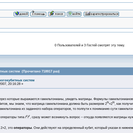
0 Пользователей и 3 Гостей смотрят эту тему.
ных систем (Прочитано 718917 раз)
ногокубитных систем
007, 20:16:28 »
ерез которые выражаются гамильтонианы, увидеть матрицы. Формулы гамильтонианов з
N
N
битов, мы знаем, что матрица гамильтониана должна быть размером 2
×2
, как получ
гамильтониана из заданного набора операторов, то полпути к пониманию сути гамильт
z
z
 операторы типа
I
I
, сразу может возникнуть вопрос – откуда появляются матрицы ну
 2×2, это
операторы
. Они действуют на определенный кубит, который указан в нижнем