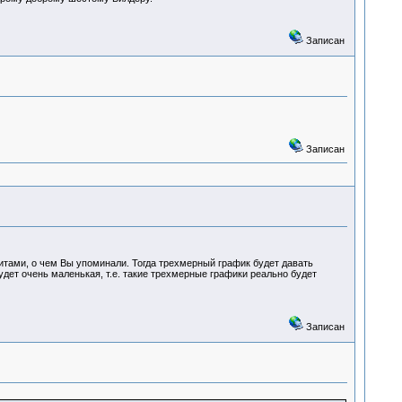
Записан
Записан
итами, о чем Вы упоминали. Тогда трехмерный график будет давать
будет очень маленькая, т.е. такие трехмерные графики реально будет
Записан