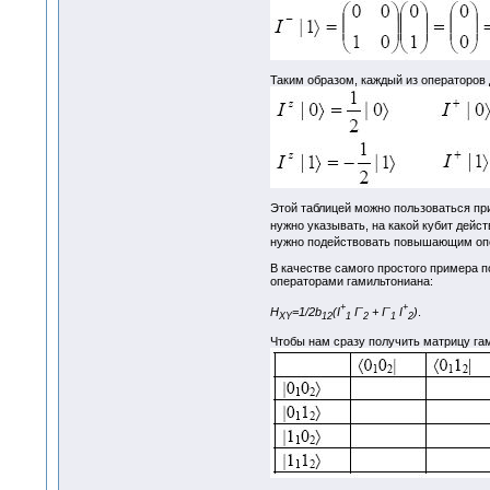
Таким образом, каждый из операторов 
Этой таблицей можно пользоваться пр
нужно указывать, на какой кубит дей
нужно подействовать повышающим опе
В качестве самого простого примера по
операторами гамильтониана:
+
–
–
+
H
=1/2b
(I
I
+ I
I
)
.
XY
12
1
2
1
2
Чтобы нам сразу получить матрицу га