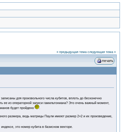
« предыдущая тема
следующая тема »
аписаны для произвольного числа кубитов, вплоть до бесконечно
ить ее из операторной записи гамильтониана? Это очень важный момент,
онианов будет пройдено
.
жного размера, ведь матрицы Паули имеют размер 2×2 и их произведение,
 индексе, это номер кубита в базисном векторе.