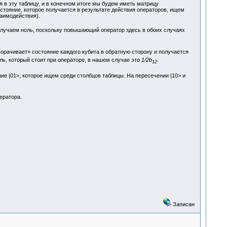
 в эту таблицу, и в конечном итоге мы будем иметь матрицу
стояние, которое получается в результате действия операторов, ищем
заимодействия).
лучаем ноль, поскольку повышающий оператор здесь в обоих случаях
ворачивает» состояние каждого кубита в обратную сторону и получается
ль, который стоит при операторе, в нашем случае это
1/2b
.
12
ние |01>, которое ищем среди столбцов таблицы. На пересечении |10> и
ератора.
Записан