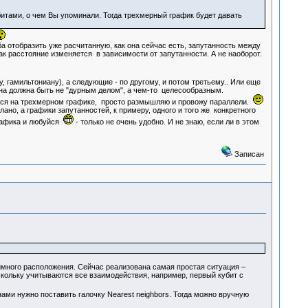
битами, о чем Вы упоминали. Тогда трехмерный график будет давать
а отобразить уже расчитанную, как она сейчас есть, запутанность между
ак расстояние изменяется в зависимости от запутанности. А не наоборот.
, гамильтониану), а следующие - по другому, и потом третьему.. Или еще
 она должна быть не "дурным делом", а чем-то целесообразным.
ьется на трехмерном графике, просто размышляю и провожу параллели.
ано, а графики запутанностей, к примеру, одного и того же конкретного
графика и любуйся
- только не очень удобно. И не знаю, если ли в этом
Записан
заимного расположения. Сейчас реализована самая простая ситуация –
скольку учитываются все взаимодействия, например, первый кубит с
ми нужно поставить галочку Nearest neighbors. Тогда можно вручную