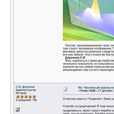
Причем, программирование таких трех
сам строит трехмерное изображение. 
рисовала, минуя встроенные стредства
все уже забыли. Она столько же быстр
Доронину С.И.
Могу поделиться с вами дестрибутиво
легального покупателя, но пользовать
компилятор (на слабом компьютере раб
рекомендовать вам на него переходить
С.И. Доронин
Re: Численный анализ м
Администратор
«
Ответ #152 :
27 Декабря 2
Ветеран
Отличная новость! Разделяю с Вами р
Сообщений: 795
Спасибо за предложение! Я тоже неск
продолжаться, имеет смысл перейти н
мере, она не помешает. Давайте попро