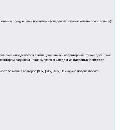
тствии со следующими правилами (сведем их в более компактную таблицу):
ров тоже определяется этими одиночными операторами, только здесь уже
 некотором заданном числе кубитов
в каждом из базисных векторов
ех базисных векторов |00>, |01>, |10>, |11> нужно подействовать