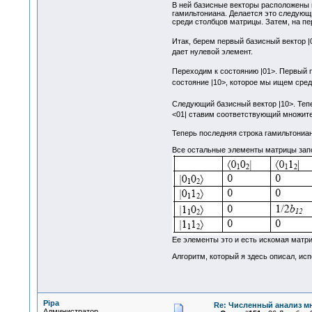
В ней базисные векторы расположены п
гамильтониана. Делается это следующи
среди столбцов матрицы. Затем, на п
Итак, берем первый базисный вектор |
дает нулевой элемент.
Переходим к состоянию |01>. Первый
состояние |10>, которое мы ищем сред
Следующий базисный вектор |10>. Теп
<01| ставим соответствующий множите
Теперь последняя строка гамильтониан
Все остальные элементы матрицы запо
Ее элементы это и есть искомая матри
Алгоритм, который я здесь описал, ис
Pipa
Re: Численный анализ м
Администратор