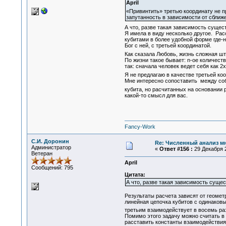
April
«Привинтить» третью координату не п
запутанность в зависимости от сближе
А что, разве такая зависимость сущес
Я имела в виду несколько другое. Рас
кубитами в более удобной форме где-н
Бог с ней, с третьей координатой.
Как сказала Любовь, жизнь сложная ш
По жизни такое бывает: n-ое количеств
так: сначала человек ведет себя как 2
Я не предлагаю в качестве третьей к
Мне интересно сопоставить между собой
кубита, но расчитанных на основании 
какой-то смысл для вас.
Fancy-Work
С.И. Доронин
Re: Численный анализ м
Администратор
«
Ответ #156 :
29 Декабря 2
Ветеран
April
Сообщений: 795
Цитата:
А что, разве такая зависимость суще
Результаты расчета зависят от геометр
линейная цепочка кубитов с одинаков
третьим взаимодействует в восемь раз
Помимо этого задачу можно считать в 
расставить константы взаимодействия