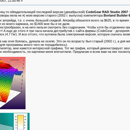
007, 21:00:46 »
нец-то обладательницей последней версии (декабрьской)
CodeGear RAD Studio 2007
-
воры вела не я) мою версию старого (2002 г. выпуска) компилятора
Borland Builder 6
 апгрейда, т.е. с очень большой скидкой. Апгрейд обошелся всего за $625, в то врем
 из моего кармана, но $1400 мне бы и не дали.
рообразен, и на него нельзя смотреть без содрогания. Чтобы хотя бы отдаленно предс
т! А еще до этого я три часа качала дестрибутив с сайта фирмы (CodeGear - дочерняя
ск (4.7 Гиг). И все оттого, что куплена была электронная версия, которую скачать м
ак огня боялась, думала не осилю. Это он по возрасту был старый (2002 г.), а для ме
(для программы много чего не понадобилось).
пилятор, мне кажется интересной графика. Тот же график, который демонстрирует эв
том необходимость, но картинки меня впечатлили. Предлагаю и всем вам на них посмотр