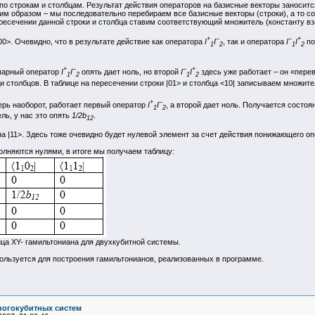
о строкам и столбцам. Результат действия операторов на базисные векторы заносится
м образом – мы последовательно перебираем все базисные векторы (строки), а то со
ересечении данной строки и столбца ставим соответствующий множитель (константу в
+
–
–
+
00>. Очевидно, что в результате действие как оператора
I
I
, так и оператора
I
I
по
1
2
1
2
+
–
–
+
 парный оператор
I
I
опять дает ноль, но второй
I
I
здесь уже работает – он «пере
1
2
1
2
и столбцов. В таблице на пересечении строки |01> и столбца <10| записываем множите
+
–
ерь наоборот, работает первый оператор
I
I
, а второй дает ноль. Получается состоя
1
2
ль, у нас это опять
1/2b
.
12
а |11>. Здесь тоже очевидно будет нулевой элемент за счет действия понижающего оп
лняются нулями, в итоге мы получаем таблицу:
ца XY- гамильтониана для двухкубитной системы.
пользуется для построения гамильтонианов, реализованных в программе.
ногокубитных систем