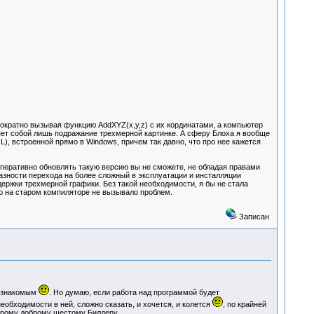
кратно вызывая функцию AddXYZ(x,y,z) с их кординатами, а компьютер
яет собой лишь подражание трехмерной картинке. А сферу Блоха я вообще
, встроенной прямо в Windows, причем так давно, что про нее кажется
еративно обновлять такую версию вы не сможете, не обладая правами
азности перехода на более сложный в эксплуатации и инсталляции
ержки трехмерной графики. Без такой необходимости, я бы не стала
то на старом компиляторе не вызывало проблем.
Записан
и знакомым
. Но думаю, если работа над программой будет
обходимости в ней, сложно сказать, и хочется, и колется
, по крайней
тарому доброму шестому Билдеру.