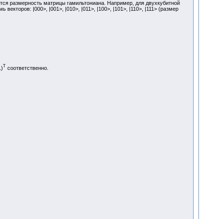
яется размерность матрицы гамильтониана. Например, для двухкубитной
екторов: |000>, |001>, |010>, |011>, |100>, |101>, |110>, |111> (размер
T
1)
соответственно.