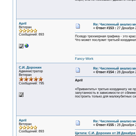
April
Re: Численный анализ м
Ветеран
«
Ответ #153 :
27 Декабря 2
Сообщений: 893
Псевдо трехмерная графика - это крас
Что может послужит третьей координат
Fancy-Work
С.И. Доронин
Re: Численный анализ м
Администратор
«
Ответ #154 :
28 Декабря 2
Ветеран
April
Сообщений: 795
«Привинтить» третью координату не п
запутанность в зависимости от сближен
построить только для малокубитных с
April
Re: Численный анализ м
Ветеран
«
Ответ #155 :
28 Декабря 2
Сообщений: 893
Цитата: С.И. Доронин от 28 Декабря 