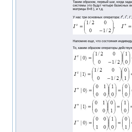
Таким образом, первый шаг, когда зад
системы это будут четыре базисных вект
матрицы 8×8 ), и т.д.
z
+
–
У нас три основных оператора:
I
, I
, I
Напомню еще, что состояния индивидуа
То, каким образом операторы действу