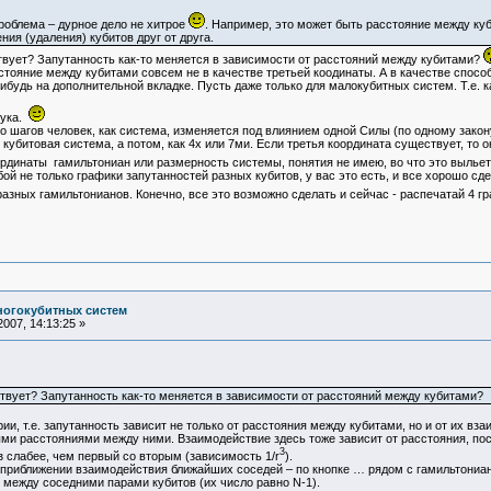
роблема – дурное дело не хитрое
. Например, это может быть расстояние между ку
ния (удаления) кубитов друг от друга.
твует? Запутанность как-то меняется в зависимости от расстояний между кубитами?
стояние между кубитами совсем не в качестве третьей коодинаты. А в качестве способ
ибудь на дополнительной вкладке. Пусть даже только для малокубитных систем. Т.е. к
тука.
о шагов человек, как система, изменяется под влиянием одной Силы (по одному закону
х кубитовая система, а потом, как 4х или 7ми. Если третья координата существует, то
оординаты гамильтониан или размерность системы, понятия не имею, во что это выл
 не только графики запутанностей разных кубитов, у вас это есть, и все хорошо сдел
разных гамильтонианов. Конечно, все это возможно сделать и сейчас - распечатай 4 
ногокубитных систем
007, 14:13:25 »
ствует? Запутанность как-то меняется в зависимости от расстояний между кубитами?
ии, т.е. запутанность зависит не только от расстояния между кубитами, но и от их в
ыми расстояниями между ними. Взаимодействие здесь тоже зависит от расстояния, по
3
 слабее, чем первый со вторым (зависимость 1/r
).
приближении взаимодействия ближайших соседей – по кнопке … рядом с гамильтониана
 между соседними парами кубитов (их число равно N-1).