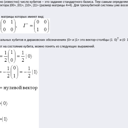
ано (известно) число кубитов – это задание стандартного базиса. Тем самым определ
ора |00>, |01>, |10>, |11> (размер матрицы 4×4). Для трехкубитной системы уже восемь в
, матрицы которых имеют вид:
T
льных кубитов в дираковских обозначениях |0> и |1> это вектор-столбцы (1 0)
и (0 
ют на состояние кубита, можно понять из следующих выражений.