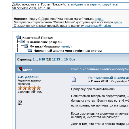
Добро пожаловать,
Гость
. Пожалуйста,
войдите
или
зарегистрируйтесь
.
08 Августа 2026, 18:14:10
Новости:
Книгу С.Доронина "Квантовая магия" читать
здесь
Материалы старого сайта "Физика Магии" доступны для просмотра
здесь
О замеченных глюках просьба писать на почту
quantmag@mail.ru
Квантовый Портал
Тематические разделы
Физика
(Модератор:
valeriy
)
Численный анализ многокубитных систем
Страниц:
1
...
9
10
[
11
]
12
13
...
15
Все
Тема: Численный анализ многокубит
Автор
С.И. Доронин
Re: Численный анализ м
Администратор
«
Ответ #150 :
22 Декабря 2
Ветеран
Продолжу про гамильтонианы.
Сообщений: 795
Попытаемся теперь за операторами, ч
больших систем. Если у нас есть N ку
если понять, как получается матрица 
Когда смотришь на формулы и парные
очевидно, имеет тот же размер?
Дело в том, что это не просто матрицы