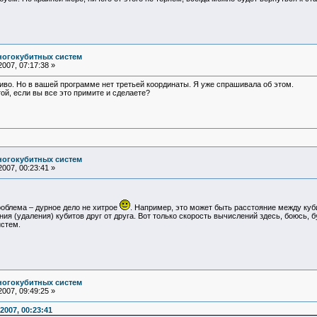
ногокубитных систем
007, 07:17:38 »
иво. Но в вашей программе нет третьей координаты. Я уже спрашивала об этом.
ой, если вы все это примите и сделаете?
ногокубитных систем
007, 00:23:41 »
роблема – дурное дело не хитрое
. Например, это может быть расстояние между куб
ия (удаления) кубитов друг от друга. Вот только скорость вычислений здесь, боюсь, 
истем.
ногокубитных систем
007, 09:49:25 »
2007, 00:23:41