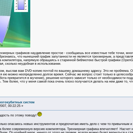
мерных графиков наудивление простое - сообщаешь все известные тебе точки, много
Признаюсь, что нынешний график запутанности не является трехмерным, а представл
 компилятора, напрямую обращаясь к старинной библиотеке быстрой графики (OpenGL)
ая, сколько неудобная в использовании.
м, выслав вам DVD-копию почтой по вашему домашнему адресу. Это не проблема. Оп
ся ею можно неопределенно долгое время. Сейчас же вопрос стоит только в целесообр
ота превратится в мучение), решение которого зависит только от необходимости подд
. Тем более, что у меня самой пока очень плохо получается делать на нем даже то, ч
ногокубитных систем
007, 00:22:25 »
адость по этому поводу!
олько опасаюсь новых инструментов и предпочитаю иметь дело с чем-то привычным 
а более современную версию компилятора. Трехмерная графика впечатляет! Насчет не
буем. По крайней мере, ничего от этого не теряем, всегда можно будет вернуться к с