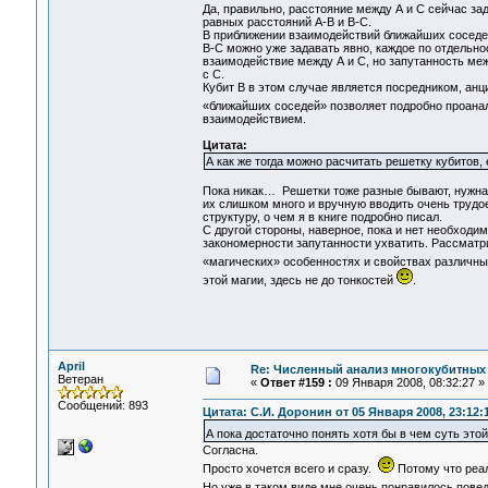
Да, правильно, расстояние между А и С сейчас за
равных расстояний А-В и В-С.
В приближении взаимодействий ближайших соседей 
В-С можно уже задавать явно, каждое по отдельно
взаимодействие между А и С, но запутанность межд
с С.
Кубит В в этом случае является посредником, анц
«ближайших соседей» позволяет подробно проана
взаимодействием.
Цитата:
А как же тогда можно расчитать решетку кубитов,
Пока никак… Решетки тоже разные бывают, нужна к
их слишком много и вручную вводить очень трудо
структуру, о чем я в книге подробно писал.
С другой стороны, наверное, пока и нет необходи
закономерности запутанности ухватить. Рассматр
«магических» особенностях и свойствах различн
этой магии, здесь не до тонкостей
.
April
Re: Численный анализ многокубитных
Ветеран
«
Ответ #159 :
09 Января 2008, 08:32:27 »
Сообщений: 893
Цитата: С.И. Доронин от 05 Января 2008, 23:12:
А пока достаточно понять хотя бы в чем суть этой
Согласна.
Просто хочется всего и сразу.
Потому что реал
Но уже в таком виде мне очень понравилось пове