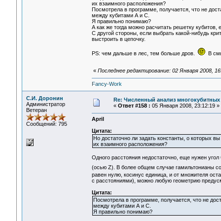
их взаимного расположения?
Посмотрела в программе, получается, что не дост
между кубитами А и С.
Я правильно понимаю?
А как же тогда можно расчитать решетку кубитов,
С другой стороны, если выбрать какой-нибудь кри
выстроить в цепочку.
PS: чем дальше в лес, тем больше дров.
В смы
«
Последнее редактирование: 02 Января 2008, 16:1
Fancy-Work
С.И. Доронин
Re: Численный анализ многокубитных
Администратор
«
Ответ #158 :
05 Января 2008, 23:12:19 »
Ветеран
April
Сообщений: 795
Цитата:
Но достаточно ли задать константы, о которых вы
их взаимного расположения?
Одного расстояния недостаточно, еще нужен угол 
(осью Z). В более общем случае гамильтонианы со
равен нулю, косинус единица, и от множителя ост
с расстояниями), можно любую геометрию предусмо
Цитата:
Посмотрела в программе, получается, что не дост
между кубитами А и С.
Я правильно понимаю?