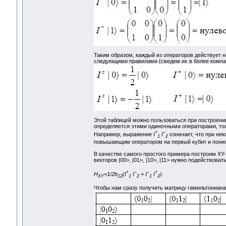
Таким образом, каждый из операторов действует н
следующими правилами (сведем их в более компак
Этой таблицей можно пользоваться при построени
определяется этими одиночными операторами, толь
+
–
Например, выражение
I
I
означает, что при не
1
2
повышающим оператором на первый кубит и пони
В качестве самого простого примера построим XY-
векторов |00>, |01>, |10>, |11> нужно подействова
+
–
–
+
H
=1/2b
(I
I
+ I
I
)
.
XY
12
1
2
1
2
Чтобы нам сразу получить матрицу гамильтониана