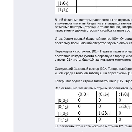
В ней базисные векторы расположены по строкам и
в конечном итоге мы будем иметь матрицу гамил
базисные векторы (строки), а то состояние, котор
пересечении данной строки и столбца ставим соо
Итак, берем первый базисный вектор |00>. Очевидн
поскольку повышающий оператор здесь в обоих сл
Переходим к состоянию |01>. Первый парный опе
состояние каждого кубита в обратную сторону и п
строки |01> и столбца <10| записываем множитель
Следующий базисный вектор |10>. Теперь наоборо
ищем среди столбцов таблицы. На пересечении |10
Теперь последняя строка гамильтониана |11>. Зде
Все остальные элементы матрицы заполняются нул
Ее элементы это и есть искомая матрица XY- гам