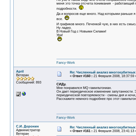
меня это точка отсчета понимания - работающий 
подробности.
Да и вопросов еще много. Над которыми раньше я
все.
И графиков много. Печенкой чую, в них есть смы
Ну ладно.
В Новый Год с Новыми Силами!
Ура!
Fancy-Work
April
Re: Численный анализ многокубитных
Ветеран
«
Ответ #160 :
21 Февраля 2008, 18:37:59 
Сообщений: 893
СИДу.
Мне понравился MQ-гамильтониан.
Он дает периодическое изменение запутанности. Э
периодической повторяемости - смены дня и ночи, 
Расскажите немного подробнее про этот гамильтон
Fancy-Work
С.И. Доронин
Re: Численный анализ многокубитных
Администратор
«
Ответ #161 :
21 Февраля 2008, 23:41:13 
Ветеран