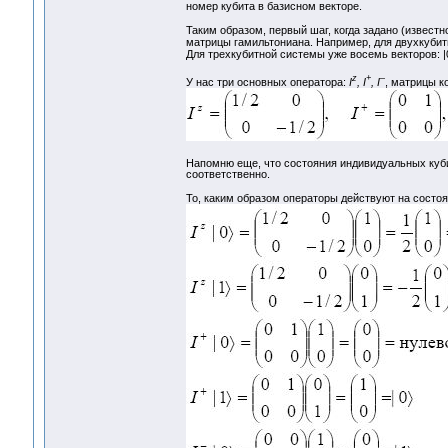
номер кубита в базисном векторе.
Таким образом, первый шаг, когда задано (извест
матрицы гамильтониана. Например, для двухкубитно
Для трехкубитной системы уже восемь векторов: |000>
z
+
–
У нас три основных оператора:
I
, I
, I
, матрицы к
Напомню еще, что состояния индивидуальных кубит
соответственно.
То, каким образом операторы действуют на состо