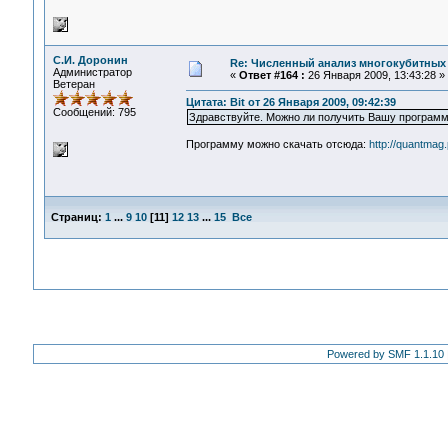
С.И. Доронин
Re: Численный анализ многокубитных
Администратор
«
Ответ #164 :
26 Января 2009, 13:43:28 »
Ветеран
Цитата: Bit от 26 Января 2009, 09:42:39
Сообщений: 795
Здравствуйте. Можно ли получить Вашу програм
Программу можно скачать отсюда:
http://quantmag
Страниц:
1
...
9
10
[
11
]
12
13
...
15
Все
Powered by SMF 1.1.10