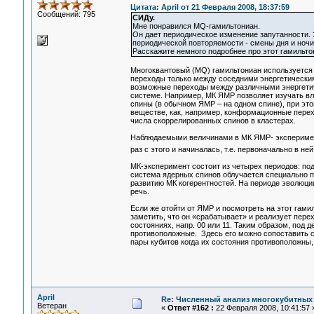
Цитата: April от 21 Февраля 2008, 18:37:59
Сообщений: 795
СИДу.
Мне понравился MQ-гамильтониан.
Он дает периодическое изменение запутанности. 
периодической повторяемости - смены дня и ночи, 
Расскажите немного подробнее про этот гамильто
Многоквантовый (MQ) гамильтониан используетс
переходы только между соседними энергетически
возможные переходы между различными энергетич
системе. Например, МК ЯМР позволяет изучать в
спины (в обычном ЯМР – на одном спине), при эт
веществе, как, например, конформационные пере
числа скоррелированных спинов в кластерах.
Наблюдаемыми величинами в МК ЯМР- эксперимент
раз с этого и начиналась, т.е. первоначально в н
МК-эксперимент состоит из четырех периодов: по
система ядерных спинов облучается специально 
развитию МК когерентностей. На периоде эволюц
речь.
Если же отойти от ЯМР и посмотреть на этот гами
заметить, что он «срабатывает» и реализует пере
состояниях, напр. 00 или 11. Таким образом, под 
противоположные. Здесь его можно сопоставить с
пары кубитов когда их состояния противоположны, т
April
Re: Численный анализ многокубитных
Ветеран
«
Ответ #162 :
22 Февраля 2008, 10:41:57 