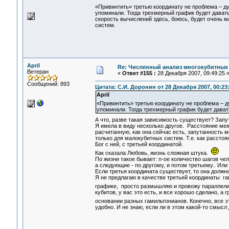
«Привинтить» третью координату не проблема – д
упоминали. Тогда трехмерный график будет давать 
скорость вычислений здесь, боюсь, будет очень м
систем.
April
Re: Численный анализ многокубитных
Ветеран
«
Ответ #155 :
28 Декабря 2007, 09:49:25 
Сообщений: 893
Цитата: С.И. Доронин от 28 Декабря 2007, 00:23
April
«Привинтить» третью координату не проблема – д
упоминали. Тогда трехмерный график будет давать
А что, разве такая зависимость существует? Запу
Я имела в виду несколько другое. Расстояние меж
расчитанную, как она сейчас есть, запутанность 
только для малокубитных систем. Т.е. как расстоя
Бог с ней, с третьей координатой.
Как сказала Любовь, жизнь сложная штука.
По жизни такое бывает: n-ое количество шагов чел
а следующие - по другому, и потом третьему.. Или 
Если третья координата существует, то она должн
Я не предлагаю в качестве третьей координаты га
графике, просто размышляю и провожу параллел
кубитов, у вас это есть, и все хорошо сделано, а 
основании разных гамильтонианов. Конечно, все э
удобно. И не знаю, если ли в этом какой-то смысл 