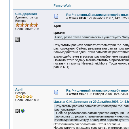
Fancy-Work
С.И. Доронин
Re: Численный анализ многокубитных
Администратор
«
Ответ #156 :
29 Декабря 2007, 14:13:25 
Ветеран
April
Сообщений: 795
Цитата:
А что, разве такая зависимость существует? Зап
Результаты расчета зависят от геометрии, т.е. зап
расположения. Сейчас реализована самая простая
Взаимодействие здесь тоже зависит от расстояния
взаимодействует в восемь раз слабее, чем первый
Помимо этого задачу можно считать в приближени
поставить галочку Nearest neighbors. Тогда можн
равно N-1).
April
Re: Численный анализ многокубитных
Ветеран
«
Ответ #157 :
02 Января 2008, 15:42:36 »
Сообщений: 893
Цитата: С.И. Доронин от 29 Декабря 2007, 14:13
Результаты расчета зависят от геометрии, т.е. за
расположения.
..Сейчас реализована самая простая ситуация – 
..по кнопке … рядом с гамильтонианами нужно пос
взаимодействия между соседними парами кубитов 
От взаимного расположения - это я согласна.
Но достаточно ли задать константы, о которых вы