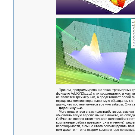
Причем, программирование таких трехмерных гра
функцию AddXYZ(x,y,z) с их кординатами, а комп
не является трехмерным, а представляет собой л
стредства компилятора, напрямую обращаясь к ст
давно, что про нее кажется все уже забыли. Она с
Доронину С.И.
Могу поделиться с вами дестрибутивом, выслав 
обновлять такую версию вы не сможете, не облада
Сейчас же вопрос стоит только в целесообразност
компьютере работа превратится в мучение), решен
необходимости, я бы не стала рекомендовать вам 
нем даже то, что на старом компиляторе не вызыв