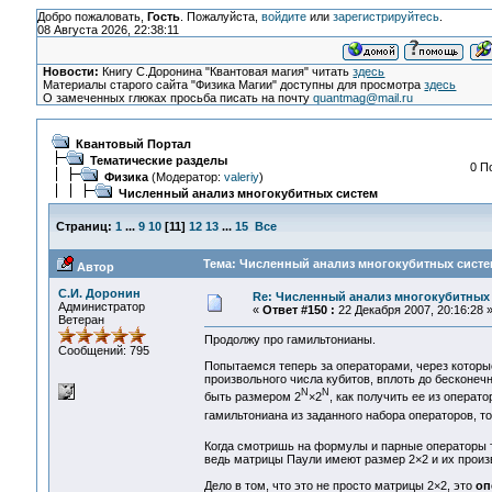
Добро пожаловать,
Гость
. Пожалуйста,
войдите
или
зарегистрируйтесь
.
08 Августа 2026, 22:38:11
Новости:
Книгу С.Доронина "Квантовая магия" читать
здесь
Материалы старого сайта "Физика Магии" доступны для просмотра
здесь
О замеченных глюках просьба писать на почту
quantmag@mail.ru
Квантовый Портал
Тематические разделы
0 П
Физика
(Модератор:
valeriy
)
Численный анализ многокубитных систем
Страниц:
1
...
9
10
[
11
]
12
13
...
15
Все
Тема: Численный анализ многокубитных систем
Автор
С.И. Доронин
Re: Численный анализ многокубитных
Администратор
«
Ответ #150 :
22 Декабря 2007, 20:16:28 
Ветеран
Продолжу про гамильтонианы.
Сообщений: 795
Попытаемся теперь за операторами, через котор
произвольного числа кубитов, вплоть до бесконеч
N
N
быть размером 2
×2
, как получить ее из операт
гамильтониана из заданного набора операторов, т
Когда смотришь на формулы и парные операторы
ведь матрицы Паули имеют размер 2×2 и их произв
Дело в том, что это не просто матрицы 2×2, это
оп