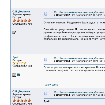
С.И. Доронин
Re: Численный анализ многокубитных
Администратор
«
Ответ #152 :
27 Декабря 2007, 00:22:25 
Ветеран
Отличная новость! Разделяю с Вами радость по э
Сообщений: 795
Спасибо за предложение! Я тоже несколько опас
думаю, если работа над программой будет продол
графика впечатляет! Насчет необходимости в ней,
попробуем. По крайней мере, ничего от этого не 
April
Re: Численный анализ многокубитных
Ветеран
«
Ответ #153 :
27 Декабря 2007, 07:17:38 
Сообщений: 893
Псевдо трехмерная графика - это красиво. Но в в
Что может послужит третьей координатой, если вы
Fancy-Work
С.И. Доронин
Re: Численный анализ многокубитных
Администратор
«
Ответ #154 :
28 Декабря 2007, 00:23:41 
Ветеран
April
Сообщений: 795