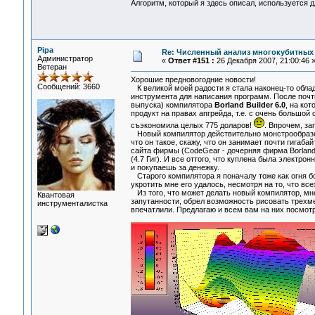
Алгоритм, который я здесь описал, используется 
Pipa
Re: Численный анализ многокубитных
Администратор
«
Ответ #151 :
26 Декабря 2007, 21:00:46 
Ветеран
Хорошие предновогодние новости!
Сообщений: 3660
К великой моей радости я стала наконец-то обла
инструмента для написания программ. После почти
выпуска) компилятора
Borland Builder 6.0
, на ко
продукт на правах апгрейда, т.е. с очень большой 
съэкономила целых 775 доларов!
. Впрочем, за
Новый компилятор действительно монстрообразен,
что он такое, скажу, что он занимает почти гигаба
сайта фирмы (CodeGear - дочерняя фирма Borland'
(4.7 Гиг). И все оттого, что куплена была электр
и покупаешь за денежку.
Старого компилятора я поначалу тоже как огня боя
укротить мне его удалось, несмотря на то, что вс
Из того, что может делать новый компилятор, мн
Квантовая
запутанности, обрел возможность рисовать трехме
инструменталистка
впечатлили. Предлагаю и всем вам на них посмотр