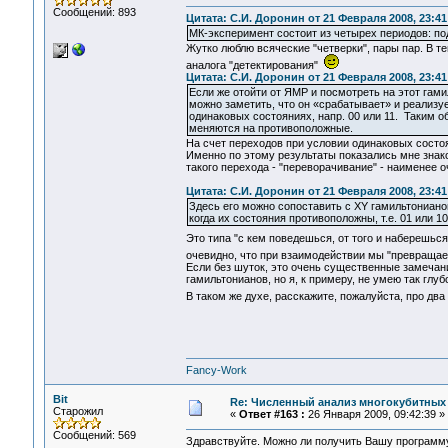
Сообщений: 893
Цитата: С.И. Доронин от 21 Февраля 2008, 23:41
МК-эксперимент состоит из четырех периодов: по
Жутко люблю всяческие "четверки", пары пар. В те
аналога "детектирования"
Цитата: С.И. Доронин от 21 Февраля 2008, 23:41
Если же отойти от ЯМР и посмотреть на этот гами
можно заметить, что он «срабатывает» и реализуе
одинаковых состояниях, напр. 00 или 11. Таким о
меняются на противоположные.
На счет переходов при условии одинаковых состоя
Именно по этому результаты показались мне знак
такого перехода - "переворачивание" - наименее 
Цитата: С.И. Доронин от 21 Февраля 2008, 23:41
Здесь его можно сопоставить с XY гамильтониано
когда их состояния противоположны, т.е. 01 или 10
Это типа "с кем поведешься, от того и наберешьс
очевидно, что при взаимодействии мы "превращае
Если без шуток, это очень существенные замечани
гамильтонианов, но я, к примеру, не умею так гл
В таком же духе, расскажите, пожалуйста, про два
Fancy-Work
Bit
Re: Численный анализ многокубитных
Старожил
«
Ответ #163 :
26 Января 2009, 09:42:39 »
Сообщений: 569
Здравствуйте. Можно ли получить Вашу программ