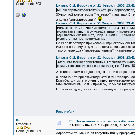
Сообщений: 893
Цитата: С.И. Доронин от 21 Февраля 2008, 23:41
МК-эксперимент состоит из четырех периодов: по
Жутко люблю всяческие "четверки", пары пар. В те
аналога "детектирования"
Цитата: С.И. Доронин от 21 Февраля 2008, 23:41
Если же отойти от ЯМР и посмотреть на этот гами
можно заметить, что он «срабатывает» и реализуе
одинаковых состояниях, напр. 00 или 11. Таким о
меняются на противоположные.
На счет переходов при условии одинаковых состоя
Именно по этому результаты показались мне знак
такого перехода - "переворачивание" - наименее 
Цитата: С.И. Доронин от 21 Февраля 2008, 23:41
Здесь его можно сопоставить с XY гамильтониано
когда их состояния противоположны, т.е. 01 или 10
Это типа "с кем поведешься, от того и наберешьс
очевидно, что при взаимодействии мы "превращае
Если без шуток, это очень существенные замечани
гамильтонианов, но я, к примеру, не умею так гл
В таком же духе, расскажите, пожалуйста, про два
Fancy-Work
Bit
Re: Численный анализ многокубитных
Старожил
«
Ответ #163 :
26 Января 2009, 09:42:39 »
Сообщений: 569
Здравствуйте. Можно ли получить Вашу программ