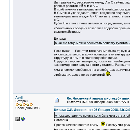
Да, правильно, расстояние между А и С сейчас за
равных расстояний А-В и В-С.
В приближении взаимодействий ближайших соседей 
В-С можно уже задавать явно, каждое по отдельно
взаимодействие между А и С, но запутанность межд
с С.
Кубит В в этом случае является посредником, анц
«ближайших соседей» позволяет подробно проана
взаимодействием.
Цитата:
А как же тогда можно расчитать решетку кубитов,
Пока никак… Решетки тоже разные бывают, нужна к
их слишком много и вручную вводить очень трудо
структуру, о чем я в книге подробно писал.
С другой стороны, наверное, пока и нет необходи
закономерности запутанности ухватить. Рассматр
«магических» особенностях и свойствах различн
этой магии, здесь не до тонкостей
.
April
Re: Численный анализ многокубитных
Ветеран
«
Ответ #159 :
09 Января 2008, 08:32:27 »
Сообщений: 893
Цитата: С.И. Доронин от 05 Января 2008, 23:12:
А пока достаточно понять хотя бы в чем суть этой
Согласна.
Просто хочется всего и сразу.
Потому что реал
Но уже в таком виде мне очень понравилось пове