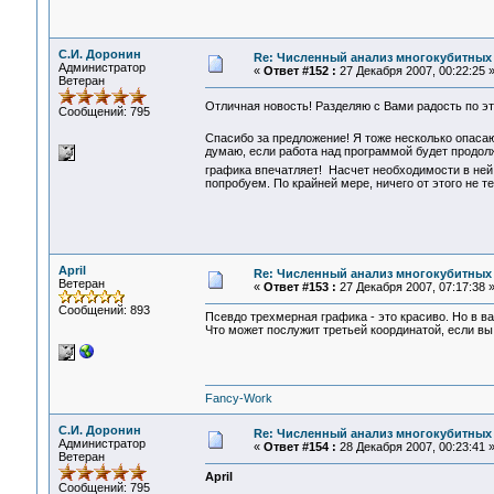
С.И. Доронин
Re: Численный анализ многокубитных
Администратор
«
Ответ #152 :
27 Декабря 2007, 00:22:25 
Ветеран
Отличная новость! Разделяю с Вами радость по э
Сообщений: 795
Спасибо за предложение! Я тоже несколько опас
думаю, если работа над программой будет продол
графика впечатляет! Насчет необходимости в ней,
попробуем. По крайней мере, ничего от этого не 
April
Re: Численный анализ многокубитных
Ветеран
«
Ответ #153 :
27 Декабря 2007, 07:17:38 
Сообщений: 893
Псевдо трехмерная графика - это красиво. Но в в
Что может послужит третьей координатой, если вы
Fancy-Work
С.И. Доронин
Re: Численный анализ многокубитных
Администратор
«
Ответ #154 :
28 Декабря 2007, 00:23:41 
Ветеран
April
Сообщений: 795