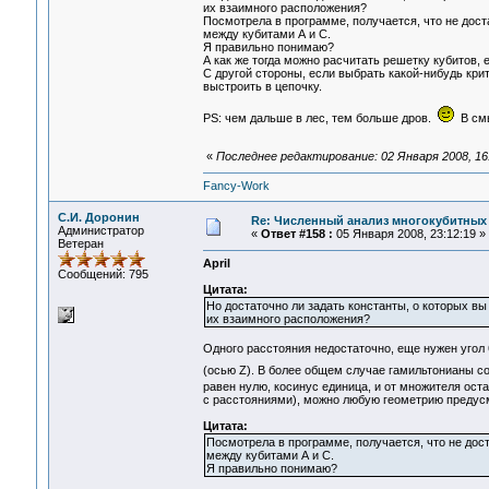
их взаимного расположения?
Посмотрела в программе, получается, что не дост
между кубитами А и С.
Я правильно понимаю?
А как же тогда можно расчитать решетку кубитов,
С другой стороны, если выбрать какой-нибудь кри
выстроить в цепочку.
PS: чем дальше в лес, тем больше дров.
В смы
«
Последнее редактирование: 02 Января 2008, 16:1
Fancy-Work
С.И. Доронин
Re: Численный анализ многокубитных
Администратор
«
Ответ #158 :
05 Января 2008, 23:12:19 »
Ветеран
April
Сообщений: 795
Цитата:
Но достаточно ли задать константы, о которых вы
их взаимного расположения?
Одного расстояния недостаточно, еще нужен угол 
(осью Z). В более общем случае гамильтонианы со
равен нулю, косинус единица, и от множителя ост
с расстояниями), можно любую геометрию предусмо
Цитата:
Посмотрела в программе, получается, что не дост
между кубитами А и С.
Я правильно понимаю?