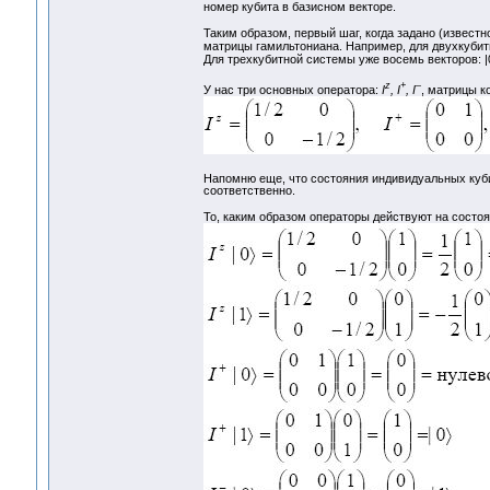
номер кубита в базисном векторе.
Таким образом, первый шаг, когда задано (извест
матрицы гамильтониана. Например, для двухкубитно
Для трехкубитной системы уже восемь векторов: |000>
z
+
–
У нас три основных оператора:
I
, I
, I
, матрицы к
Напомню еще, что состояния индивидуальных кубит
соответственно.
То, каким образом операторы действуют на состо