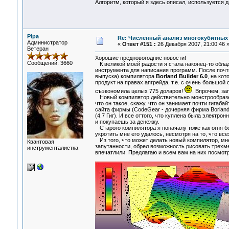
Алгоритм, который я здесь описал, используется 
Pipa
Re: Численный анализ многокубитных
Администратор
«
Ответ #151 :
26 Декабря 2007, 21:00:46 
Ветеран
Хорошие предновогодние новости!
Сообщений: 3660
К великой моей радости я стала наконец-то обла
инструмента для написания программ. После почти
выпуска) компилятора
Borland Builder 6.0
, на ко
продукт на правах апгрейда, т.е. с очень большой 
съэкономила целых 775 доларов!
. Впрочем, за
Новый компилятор действительно монстрообразен,
что он такое, скажу, что он занимает почти гигаба
сайта фирмы (CodeGear - дочерняя фирма Borland'
(4.7 Гиг). И все оттого, что куплена была электр
и покупаешь за денежку.
Старого компилятора я поначалу тоже как огня боя
укротить мне его удалось, несмотря на то, что вс
Из того, что может делать новый компилятор, мн
Квантовая
запутанности, обрел возможность рисовать трехме
инструменталистка
впечатлили. Предлагаю и всем вам на них посмотр