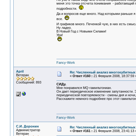
меня это точка отсчета понимания - работающий 
подробности.
Да и вопросов еще много. Над которыми раньше я
все.
И графиков много. Печенкой чую, в них есть смы
Ну ладно.
В Новый Год с Новыми Силами!
Ура!
Fancy-Work
April
Re: Численный анализ многокубитных
Ветеран
«
Ответ #160 :
21 Февраля 2008, 18:37:59 
Сообщений: 893
СИДу.
Мне понравился MQ-гамильтониан.
Он дает периодическое изменение запутанности. Э
периодической повторяемости - смены дня и ночи, 
Расскажите немного подробнее про этот гамильтон
Fancy-Work
С.И. Доронин
Re: Численный анализ многокубитных
Администратор
«
Ответ #161 :
21 Февраля 2008, 23:41:13 
Ветеран