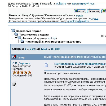
Добро пожаловать,
Гость
. Пожалуйста,
войдите
или
зарегистрируйтесь
.
08 Августа 2026, 21:45:48
Новости:
Книгу С.Доронина "Квантовая магия" читать
здесь
Материалы старого сайта "Физика Магии" доступны для просмотра
здесь
О замеченных глюках просьба писать на почту
quantmag@mail.ru
Квантовый Портал
Тематические разделы
0 П
Физика
(Модератор:
valeriy
)
Численный анализ многокубитных систем
Страниц:
1
...
9
10
[
11
]
12
13
...
15
Все
Тема: Численный анализ многокубитных систем
Автор
С.И. Доронин
Re: Численный анализ многокубитных
Администратор
«
Ответ #150 :
22 Декабря 2007, 20:16:28 
Ветеран
Продолжу про гамильтонианы.
Сообщений: 795
Попытаемся теперь за операторами, через котор
произвольного числа кубитов, вплоть до бесконеч
N
N
быть размером 2
×2
, как получить ее из операт
гамильтониана из заданного набора операторов, т
Когда смотришь на формулы и парные операторы
ведь матрицы Паули имеют размер 2×2 и их произв
Дело в том, что это не просто матрицы 2×2, это
оп