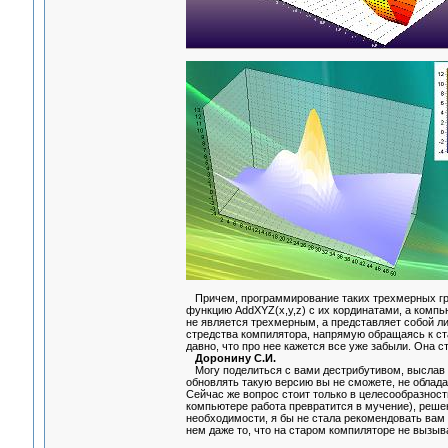
Причем, программирование таких трехмерных гра
функцию AddXYZ(x,y,z) с их кординатами, а комп
не является трехмерным, а представляет собой л
стредства компилятора, напрямую обращаясь к ст
давно, что про нее кажется все уже забыли. Она с
Доронину С.И.
Могу поделиться с вами дестрибутивом, выслав 
обновлять такую версию вы не сможете, не облада
Сейчас же вопрос стоит только в целесообразност
компьютере работа превратится в мучение), решен
необходимости, я бы не стала рекомендовать вам 
нем даже то, что на старом компиляторе не вызыв