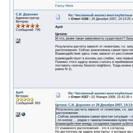
Fancy-Work
С.И. Доронин
Re: Численный анализ многокубитных
Администратор
«
Ответ #156 :
29 Декабря 2007, 14:13:25 
Ветеран
April
Сообщений: 795
Цитата:
А что, разве такая зависимость существует? Зап
Результаты расчета зависят от геометрии, т.е. зап
расположения. Сейчас реализована самая простая
Взаимодействие здесь тоже зависит от расстояния
взаимодействует в восемь раз слабее, чем первый
Помимо этого задачу можно считать в приближени
поставить галочку Nearest neighbors. Тогда можн
равно N-1).
April
Re: Численный анализ многокубитных
Ветеран
«
Ответ #157 :
02 Января 2008, 15:42:36 »
Сообщений: 893
Цитата: С.И. Доронин от 29 Декабря 2007, 14:13
Результаты расчета зависят от геометрии, т.е. за
расположения.
..Сейчас реализована самая простая ситуация – 
..по кнопке … рядом с гамильтонианами нужно пос
взаимодействия между соседними парами кубитов 
От взаимного расположения - это я согласна.
Но достаточно ли задать константы, о которых вы