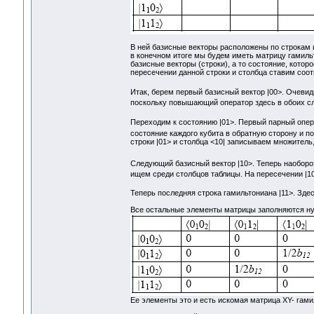
В ней базисные векторы расположены по строкам и
в конечном итоге мы будем иметь матрицу гамил
базисные векторы (строки), а то состояние, котор
пересечении данной строки и столбца ставим соо
Итак, берем первый базисный вектор |00>. Очевидн
поскольку повышающий оператор здесь в обоих сл
Переходим к состоянию |01>. Первый парный опе
состояние каждого кубита в обратную сторону и п
строки |01> и столбца <10| записываем множитель
Следующий базисный вектор |10>. Теперь наоборо
ищем среди столбцов таблицы. На пересечении |10
Теперь последняя строка гамильтониана |11>. Зде
Все остальные элементы матрицы заполняются нул
Ее элементы это и есть искомая матрица XY- гам