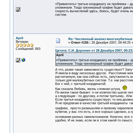
«Привинтить» третью координату не проблема – д
упоминали. Тогда трехмерный график будет давать 
скорость вычислений здесь, боюсь, будет очень м
систем.
April
Re: Численный анализ многокубитных
Ветеран
«
Ответ #155 :
28 Декабря 2007, 09:49:25 
Сообщений: 893
Цитата: С.И. Доронин от 28 Декабря 2007, 00:23
April
«Привинтить» третью координату не проблема – д
упоминали. Тогда трехмерный график будет давать
А что, разве такая зависимость существует? Запу
Я имела в виду несколько другое. Расстояние меж
расчитанную, как она сейчас есть, запутанность 
только для малокубитных систем. Т.е. как расстоя
Бог с ней, с третьей координатой.
Как сказала Любовь, жизнь сложная штука.
По жизни такое бывает: n-ое количество шагов чел
а следующие - по другому, и потом третьему.. Или 
Если третья координата существует, то она должн
Я не предлагаю в качестве третьей координаты га
графике, просто размышляю и провожу параллел
кубитов, у вас это есть, и все хорошо сделано, а 
основании разных гамильтонианов. Конечно, все э
удобно. И не знаю, если ли в этом какой-то смысл 