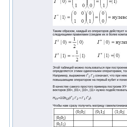
Таким образом, каждый из операторов действует н
следующими правилами (сведем их в более компак
Этой таблицей можно пользоваться при построени
определяется этими одиночными операторами, толь
+
–
Например, выражение
I
I
означает, что при не
1
2
повышающим оператором на первый кубит и пони
В качестве самого простого примера построим XY-
векторов |00>, |01>, |10>, |11> нужно подействова
+
–
–
+
H
=1/2b
(I
I
+ I
I
)
.
XY
12
1
2
1
2
Чтобы нам сразу получить матрицу гамильтониана