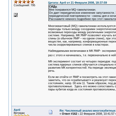
Цитата: April от 21 Февраля 2008, 18:37:59
Сообщений: 795
СИДу.
Мне понравился MQ-гамильтониан.
Он дает периодическое изменение запутанности. 
периодической повторяемости - смены дня и ночи, 
Расскажите немного подробнее про этот гамильто
Многоквантовый (MQ) гамильтониан используетс
переходы только между соседними энергетически
возможные переходы между различными энергетич
системе. Например, МК ЯМР позволяет изучать в
спины (в обычном ЯМР – на одном спине), при эт
веществе, как, например, конформационные пере
числа скоррелированных спинов в кластерах.
Наблюдаемыми величинами в МК ЯМР- эксперимент
раз с этого и начиналась, т.е. первоначально в н
МК-эксперимент состоит из четырех периодов: по
система ядерных спинов облучается специально 
развитию МК когерентностей. На периоде эволюц
речь.
Если же отойти от ЯМР и посмотреть на этот гами
заметить, что он «срабатывает» и реализует пере
состояниях, напр. 00 или 11. Таким образом, под 
противоположные. Здесь его можно сопоставить с
пары кубитов когда их состояния противоположны, т
April
Re: Численный анализ многокубитных
Ветеран
«
Ответ #162 :
22 Февраля 2008, 10:41:57 