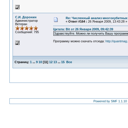
С.И. Доронин
Re: Численный анализ многокубитных
Администратор
«
Ответ #164 :
26 Января 2009, 13:43:28 »
Ветеран
Цитата: Bit от 26 Января 2009, 09:42:39
Сообщений: 795
Здравствуйте. Можно ли получить Вашу програм
Программу можно скачать отсюда:
http://quantmag
Страниц:
1
...
9
10
[
11
]
12
13
...
15
Все
Powered by SMF 1.1.10