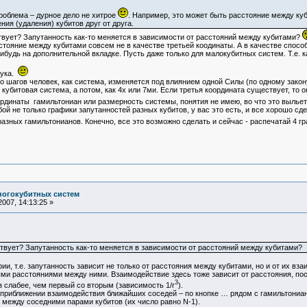
роблема – дурное дело не хитрое
. Например, это может быть расстояние между ку
ния (удаления) кубитов друг от друга.
твует? Запутанность как-то меняется в зависимости от расстояний между кубитами?
стояние между кубитами совсем не в качестве третьей коодинаты. А в качестве способ
ибудь на дополнительной вкладке. Пусть даже только для малокубитных систем. Т.е. к
тука.
о шагов человек, как система, изменяется под влиянием одной Силы (по одному закону
х кубитовая система, а потом, как 4х или 7ми. Если третья координата существует, то
оординаты гамильтониан или размерность системы, понятия не имею, во что это выл
 не только графики запутанностей разных кубитов, у вас это есть, и все хорошо сдел
разных гамильтонианов. Конечно, все это возможно сделать и сейчас - распечатай 4 
ногокубитных систем
007, 14:13:25 »
ствует? Запутанность как-то меняется в зависимости от расстояний между кубитами?
ии, т.е. запутанность зависит не только от расстояния между кубитами, но и от их в
ыми расстояниями между ними. Взаимодействие здесь тоже зависит от расстояния, по
3
 слабее, чем первый со вторым (зависимость 1/r
).
приближении взаимодействия ближайших соседей – по кнопке … рядом с гамильтониана
 между соседними парами кубитов (их число равно N-1).