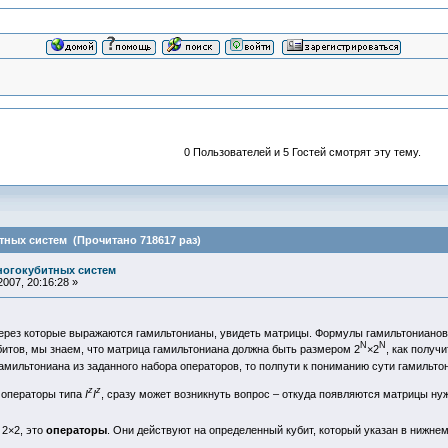
0 Пользователей и 5 Гостей смотрят эту тему.
ных систем (Прочитано 718617 раз)
ногокубитных систем
007, 20:16:28 »
ерез которые выражаются гамильтонианы, увидеть матрицы. Формулы гамильтонианов з
N
N
битов, мы знаем, что матрица гамильтониана должна быть размером 2
×2
, как получ
гамильтониана из заданного набора операторов, то полпути к пониманию сути гамильт
z
z
 операторы типа
I
I
, сразу может возникнуть вопрос – откуда появляются матрицы ну
 2×2, это
операторы
. Они действуют на определенный кубит, который указан в нижнем