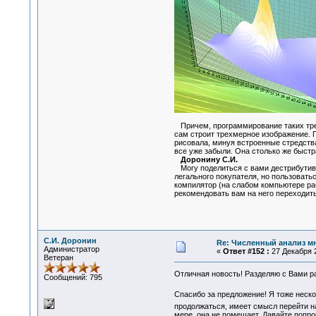
Причем, программирование таких трех
сам строит трехмерное изображение. 
рисовала, минуя встроенные стредства
все уже забыли. Она столько же быстр
Доронину С.И.
Могу поделиться с вами дестрибутиво
легального покупателя, но пользовать
компилятор (на слабом компьютере раб
рекомендовать вам на него переходить
С.И. Доронин
Re: Численный анализ м
Администратор
«
Ответ #152 :
27 Декабря 2
Ветеран
Отличная новость! Разделяю с Вами р
Сообщений: 795
Спасибо за предложение! Я тоже неск
продолжаться, имеет смысл перейти н
мере, она не помешает. Давайте попро