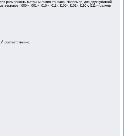
яется размерность матрицы гамильтониана. Например, для двухкубитной
екторов: |000>, |001>, |010>, |011>, |100>, |101>, |110>, |111> (размер
T
1)
соответственно.