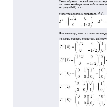
Таким образом, первый шаг, когда зад
системы это будут четыре базисных вект
матрицы 8×8 ), и т.д.
z
+
–
У нас три основных оператора:
I
, I
, I
Напомню еще, что состояния индивидуа
То, каким образом операторы действу