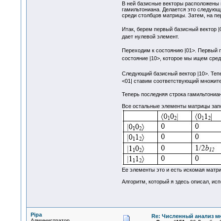
В ней базисные векторы расположены п
гамильтониана. Делается это следующи
среди столбцов матрицы. Затем, на п
Итак, берем первый базисный вектор |
дает нулевой элемент.
Переходим к состоянию |01>. Первый
состояние |10>, которое мы ищем сред
Следующий базисный вектор |10>. Теп
<01| ставим соответствующий множите
Теперь последняя строка гамильтониан
Все остальные элементы матрицы запо
Ее элементы это и есть искомая матри
Алгоритм, который я здесь описал, ис
Pipa
Re: Численный анализ м
Администратор