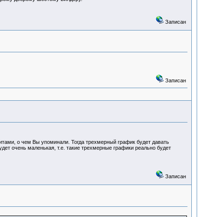
Записан
Записан
итами, о чем Вы упоминали. Тогда трехмерный график будет давать
будет очень маленькая, т.е. такие трехмерные графики реально будет
Записан