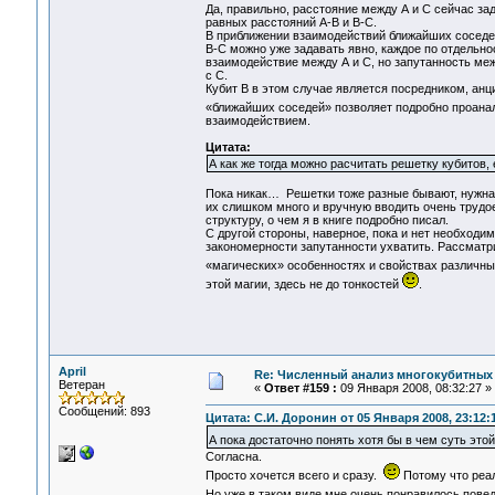
Да, правильно, расстояние между А и С сейчас за
равных расстояний А-В и В-С.
В приближении взаимодействий ближайших соседей 
В-С можно уже задавать явно, каждое по отдельно
взаимодействие между А и С, но запутанность межд
с С.
Кубит В в этом случае является посредником, анц
«ближайших соседей» позволяет подробно проана
взаимодействием.
Цитата:
А как же тогда можно расчитать решетку кубитов,
Пока никак… Решетки тоже разные бывают, нужна к
их слишком много и вручную вводить очень трудо
структуру, о чем я в книге подробно писал.
С другой стороны, наверное, пока и нет необходи
закономерности запутанности ухватить. Рассматр
«магических» особенностях и свойствах различн
этой магии, здесь не до тонкостей
.
April
Re: Численный анализ многокубитных
Ветеран
«
Ответ #159 :
09 Января 2008, 08:32:27 »
Сообщений: 893
Цитата: С.И. Доронин от 05 Января 2008, 23:12:
А пока достаточно понять хотя бы в чем суть этой
Согласна.
Просто хочется всего и сразу.
Потому что реал
Но уже в таком виде мне очень понравилось пове