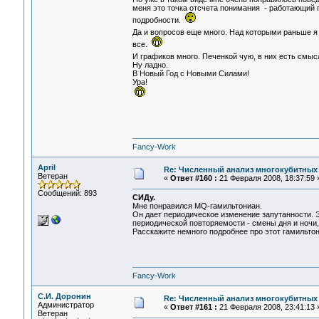
меня это точка отсчета понимания - работающий 
подробности.
Да и вопросов еще много. Над которыми раньше я
все.
И графиков много. Печенкой чую, в них есть смы
Ну ладно.
В Новый Год с Новыми Силами!
Ура!
Fancy-Work
April
Re: Численный анализ многокубитных
Ветеран
«
Ответ #160 :
21 Февраля 2008, 18:37:59 
Сообщений: 893
СИДу.
Мне понравился MQ-гамильтониан.
Он дает периодическое изменение запутанности. Э
периодической повторяемости - смены дня и ночи, 
Расскажите немного подробнее про этот гамильтон
Fancy-Work
С.И. Доронин
Re: Численный анализ многокубитных
Администратор
«
Ответ #161 :
21 Февраля 2008, 23:41:13 
Ветеран