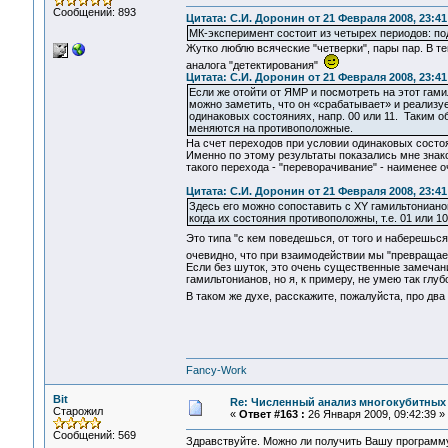
Сообщений: 893
Цитата: С.И. Доронин от 21 Февраля 2008, 23:41
МК-эксперимент состоит из четырех периодов: по
Жутко люблю всяческие "четверки", пары пар. В те
аналога "детектирования"
Цитата: С.И. Доронин от 21 Февраля 2008, 23:41
Если же отойти от ЯМР и посмотреть на этот гами
можно заметить, что он «срабатывает» и реализуе
одинаковых состояниях, напр. 00 или 11. Таким о
меняются на противоположные.
На счет переходов при условии одинаковых состоя
Именно по этому результаты показались мне знак
такого перехода - "переворачивание" - наименее 
Цитата: С.И. Доронин от 21 Февраля 2008, 23:41
Здесь его можно сопоставить с XY гамильтониано
когда их состояния противоположны, т.е. 01 или 10
Это типа "с кем поведешься, от того и наберешьс
очевидно, что при взаимодействии мы "превращае
Если без шуток, это очень существенные замечани
гамильтонианов, но я, к примеру, не умею так гл
В таком же духе, расскажите, пожалуйста, про два
Fancy-Work
Bit
Re: Численный анализ многокубитных
Старожил
«
Ответ #163 :
26 Января 2009, 09:42:39 »
Сообщений: 569
Здравствуйте. Можно ли получить Вашу программ