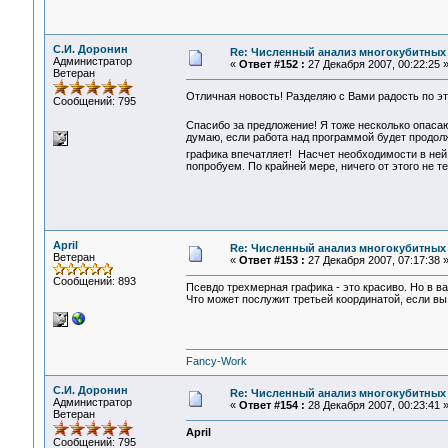
С.И. Доронин
Re: Численный анализ многокубитных
Администратор
«
Ответ #152 :
27 Декабря 2007, 00:22:25 
Ветеран
Отличная новость! Разделяю с Вами радость по э
Сообщений: 795
Спасибо за предложение! Я тоже несколько опас
думаю, если работа над программой будет продол
графика впечатляет! Насчет необходимости в ней,
попробуем. По крайней мере, ничего от этого не 
April
Re: Численный анализ многокубитных
Ветеран
«
Ответ #153 :
27 Декабря 2007, 07:17:38 
Сообщений: 893
Псевдо трехмерная графика - это красиво. Но в в
Что может послужит третьей координатой, если вы
Fancy-Work
С.И. Доронин
Re: Численный анализ многокубитных
Администратор
«
Ответ #154 :
28 Декабря 2007, 00:23:41 
Ветеран
April
Сообщений: 795