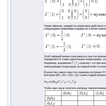
Таким образом, каждый из операторов действует н
следующими правилами (сведем их в более компак
Этой таблицей можно пользоваться при построени
определяется этими одиночными операторами, толь
+
–
Например, выражение
I
I
означает, что при не
1
2
повышающим оператором на первый кубит и пони
В качестве самого простого примера построим XY-
векторов |00>, |01>, |10>, |11> нужно подействова
+
–
–
+
H
=1/2b
(I
I
+ I
I
)
.
XY
12
1
2
1
2
Чтобы нам сразу получить матрицу гамильтониана