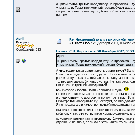
«Привинтить» третью координату не проблема – д
упоминали. Тогда трехмерный график будет давать 
скорость вычислений здесь, боюсь, будет очень м
систем.
April
Re: Численный анализ многокубитных
Ветеран
«
Ответ #155 :
28 Декабря 2007, 09:49:25 
Сообщений: 893
Цитата: С.И. Доронин от 28 Декабря 2007, 00:23
April
«Привинтить» третью координату не проблема – д
упоминали. Тогда трехмерный график будет давать
А что, разве такая зависимость существует? Запу
Я имела в виду несколько другое. Расстояние меж
расчитанную, как она сейчас есть, запутанность 
только для малокубитных систем. Т.е. как расстоя
Бог с ней, с третьей координатой.
Как сказала Любовь, жизнь сложная штука.
По жизни такое бывает: n-ое количество шагов чел
а следующие - по другому, и потом третьему.. Или 
Если третья координата существует, то она должн
Я не предлагаю в качестве третьей координаты га
графике, просто размышляю и провожу параллел
кубитов, у вас это есть, и все хорошо сделано, а 
основании разных гамильтонианов. Конечно, все э
удобно. И не знаю, если ли в этом какой-то смысл 