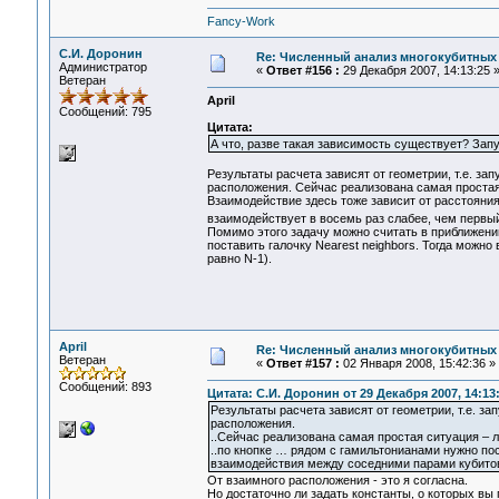
Fancy-Work
С.И. Доронин
Re: Численный анализ многокубитных
Администратор
«
Ответ #156 :
29 Декабря 2007, 14:13:25 
Ветеран
April
Сообщений: 795
Цитата:
А что, разве такая зависимость существует? Зап
Результаты расчета зависят от геометрии, т.е. зап
расположения. Сейчас реализована самая простая
Взаимодействие здесь тоже зависит от расстояния
взаимодействует в восемь раз слабее, чем первый
Помимо этого задачу можно считать в приближени
поставить галочку Nearest neighbors. Тогда можн
равно N-1).
April
Re: Численный анализ многокубитных
Ветеран
«
Ответ #157 :
02 Января 2008, 15:42:36 »
Сообщений: 893
Цитата: С.И. Доронин от 29 Декабря 2007, 14:13
Результаты расчета зависят от геометрии, т.е. за
расположения.
..Сейчас реализована самая простая ситуация – 
..по кнопке … рядом с гамильтонианами нужно пос
взаимодействия между соседними парами кубитов 
От взаимного расположения - это я согласна.
Но достаточно ли задать константы, о которых вы