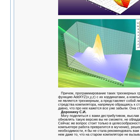
Причем, программирование таких трехмерных гра
функцию AddXYZ(x,y,z) с их кординатами, а комп
не является трехмерным, а представляет собой л
стредства компилятора, напрямую обращаясь к ст
давно, что про нее кажется все уже забыли. Она с
Доронину С.И.
Могу поделиться с вами дестрибутивом, выслав 
обновлять такую версию вы не сможете, не облада
Сейчас же вопрос стоит только в целесообразност
компьютере работа превратится в мучение), решен
необходимости, я бы не стала рекомендовать вам 
нем даже то, что на старом компиляторе не вызыв