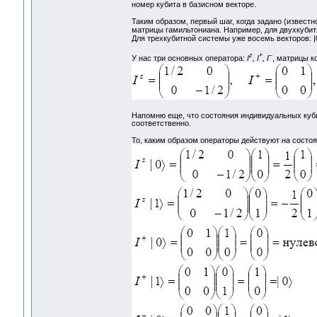
номер кубита в базисном векторе.
Таким образом, первый шаг, когда задано (извест
матрицы гамильтониана. Например, для двухкубитно
Для трехкубитной системы уже восемь векторов: |000>
z
+
–
У нас три основных оператора:
I
, I
, I
, матрицы к
Напомню еще, что состояния индивидуальных кубит
соответственно.
То, каким образом операторы действуют на состо