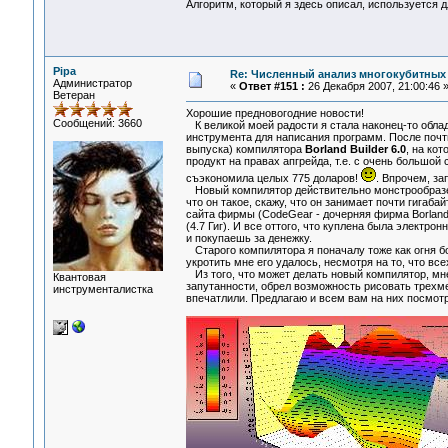
Алгоритм, который я здесь описал, используется 
Pipa
Re: Численный анализ многокубитных
Администратор
«
Ответ #151 :
26 Декабря 2007, 21:00:46 
Ветеран
Хорошие предновогодние новости!
Сообщений: 3660
К великой моей радости я стала наконец-то обла
инструмента для написания программ. После почти
выпуска) компилятора
Borland Builder 6.0
, на ко
продукт на правах апгрейда, т.е. с очень большой 
съэкономила целых 775 доларов!
. Впрочем, за
Новый компилятор действительно монстрообразен,
что он такое, скажу, что он занимает почти гигаба
сайта фирмы (CodeGear - дочерняя фирма Borland'
(4.7 Гиг). И все оттого, что куплена была электр
и покупаешь за денежку.
Старого компилятора я поначалу тоже как огня боя
укротить мне его удалось, несмотря на то, что вс
Из того, что может делать новый компилятор, мн
Квантовая
запутанности, обрел возможность рисовать трехме
инструменталистка
впечатлили. Предлагаю и всем вам на них посмотр