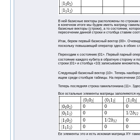
В ней базисные векторы расположены по строкам и
в конечном итоге мы будем иметь матрицу гамил
базисные векторы (строки), а то состояние, котор
пересечении данной строки и столбца ставим соо
Итак, берем первый базисный вектор |00>. Очевидн
поскольку повышающий оператор здесь в обоих сл
Переходим к состоянию |01>. Первый парный опе
состояние каждого кубита в обратную сторону и п
строки |01> и столбца <10| записываем множитель
Следующий базисный вектор |10>. Теперь наоборо
ищем среди столбцов таблицы. На пересечении |10
Теперь последняя строка гамильтониана |11>. Зде
Все остальные элементы матрицы заполняются нул
Ее элементы это и есть искомая матрица XY- гам