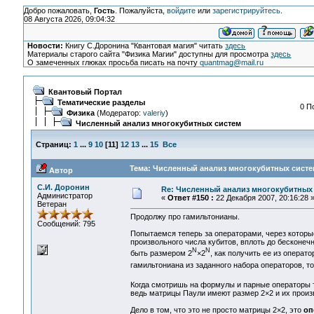
Добро пожаловать,
Гость
. Пожалуйста,
войдите
или
зарегистрируйтесь
.
08 Августа 2026, 09:04:32
Новости:
Книгу С.Доронина "Квантовая магия" читать
здесь
Материалы старого сайта "Физика Магии" доступны для просмотра
здесь
О замеченных глюках просьба писать на почту
quantmag@mail.ru
Квантовый Портал
Тематические разделы
0 П
Физика
(Модератор:
valeriy
)
Численный анализ многокубитных систем
Страниц:
1
...
9
10
[
11
]
12
13
...
15
Все
Тема: Численный анализ многокубитных систем
Автор
С.И. Доронин
Re: Численный анализ многокубитных
Администратор
«
Ответ #150 :
22 Декабря 2007, 20:16:28 
Ветеран
Продолжу про гамильтонианы.
Сообщений: 795
Попытаемся теперь за операторами, через котор
произвольного числа кубитов, вплоть до бесконеч
N
N
быть размером 2
×2
, как получить ее из операт
гамильтониана из заданного набора операторов, т
Когда смотришь на формулы и парные операторы
ведь матрицы Паули имеют размер 2×2 и их произв
Дело в том, что это не просто матрицы 2×2, это
оп