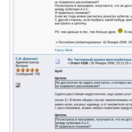
их взаимного расположения?
Посмотрела в программе, получается, что не дост
между кубитами А и С.
Я правильно понимаю?
А как же тогда можно расчитать решетку кубитов,
С другой стороны, если выбрать какой-нибудь кри
выстроить в цепочку.
PS: чем дальше в лес, тем больше дров.
В смы
«
Последнее редактирование: 02 Января 2008, 16:1
Fancy-Work
С.И. Доронин
Re: Численный анализ многокубитных
Администратор
«
Ответ #158 :
05 Января 2008, 23:12:19 »
Ветеран
April
Сообщений: 795
Цитата:
Но достаточно ли задать константы, о которых вы
их взаимного расположения?
Одного расстояния недостаточно, еще нужен угол 
(осью Z). В более общем случае гамильтонианы со
равен нулю, косинус единица, и от множителя ост
с расстояниями), можно любую геометрию предусмо
Цитата:
Посмотрела в программе, получается, что не дост
между кубитами А и С.
Я правильно понимаю?