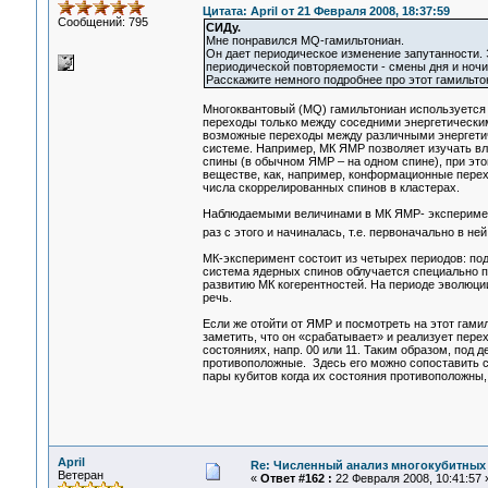
Цитата: April от 21 Февраля 2008, 18:37:59
Сообщений: 795
СИДу.
Мне понравился MQ-гамильтониан.
Он дает периодическое изменение запутанности. 
периодической повторяемости - смены дня и ночи, 
Расскажите немного подробнее про этот гамильто
Многоквантовый (MQ) гамильтониан используетс
переходы только между соседними энергетически
возможные переходы между различными энергетич
системе. Например, МК ЯМР позволяет изучать в
спины (в обычном ЯМР – на одном спине), при эт
веществе, как, например, конформационные пере
числа скоррелированных спинов в кластерах.
Наблюдаемыми величинами в МК ЯМР- эксперимент
раз с этого и начиналась, т.е. первоначально в н
МК-эксперимент состоит из четырех периодов: по
система ядерных спинов облучается специально 
развитию МК когерентностей. На периоде эволюц
речь.
Если же отойти от ЯМР и посмотреть на этот гами
заметить, что он «срабатывает» и реализует пере
состояниях, напр. 00 или 11. Таким образом, под 
противоположные. Здесь его можно сопоставить с
пары кубитов когда их состояния противоположны, т
April
Re: Численный анализ многокубитных
Ветеран
«
Ответ #162 :
22 Февраля 2008, 10:41:57 