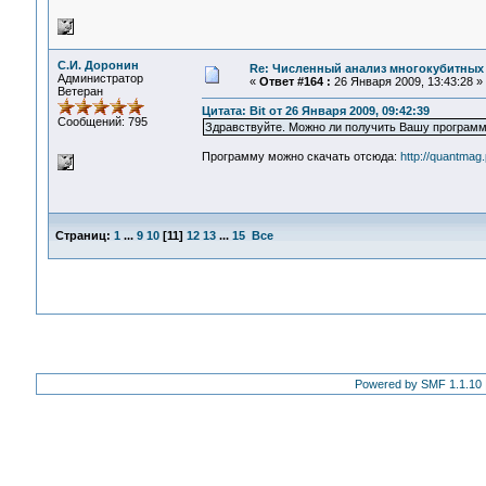
С.И. Доронин
Re: Численный анализ многокубитных
Администратор
«
Ответ #164 :
26 Января 2009, 13:43:28 »
Ветеран
Цитата: Bit от 26 Января 2009, 09:42:39
Сообщений: 795
Здравствуйте. Можно ли получить Вашу програм
Программу можно скачать отсюда:
http://quantmag
Страниц:
1
...
9
10
[
11
]
12
13
...
15
Все
Powered by SMF 1.1.10