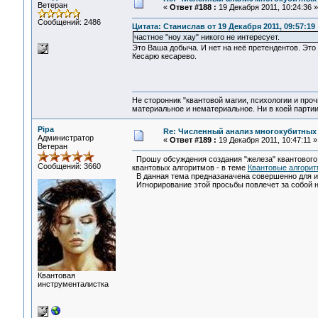
Ветеран
«
Ответ #188 :
19 Декабря 2011, 10:24:36 »
Сообщений: 2486
Цитата: Станислав от 19 Декабря 2011, 09:57:19
частное "ноу хау" никого не интересует.
Это Ваша добыча. И нет на неё претендентов. Это
Кесарю кесарево.
Не сторонник "квантовой магии, психологии и проч
материальное и нематериальное. Ни в коей партии
Pipa
Re: Численный анализ многокубитных
Администратор
«
Ответ #189 :
19 Декабря 2011, 10:47:11 »
Ветеран
Прошу обсуждения создания "железа" квантового
Сообщений: 3660
квантовых алгоритмов - в теме
Квантовые алгори
В данная тема предназаначена совершенно для ин
Игнорирование этой просьбы повлечет за собой н
Квантовая
инструменталистка