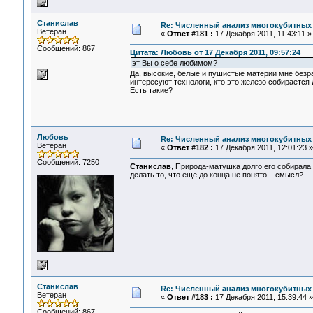
Станислав
Re: Численный анализ многокубитных
Ветеран
«
Ответ #181 :
17 Декабря 2011, 11:43:11 »
Сообщений: 867
Цитата: Любовь от 17 Декабря 2011, 09:57:24
эт Вы о себе любимом?
Да, высокие, белые и пушистые материи мне безра
интересуют технологи, кто это железо собирается 
Есть такие?
Любовь
Re: Численный анализ многокубитных
Ветеран
«
Ответ #182 :
17 Декабря 2011, 12:01:23 »
Сообщений: 7250
Станислав
, Природа-матушка долго его собирала 
делать то, что еще до конца не понято... смысл?
Станислав
Re: Численный анализ многокубитных
Ветеран
«
Ответ #183 :
17 Декабря 2011, 15:39:44 »
Сообщений: 867