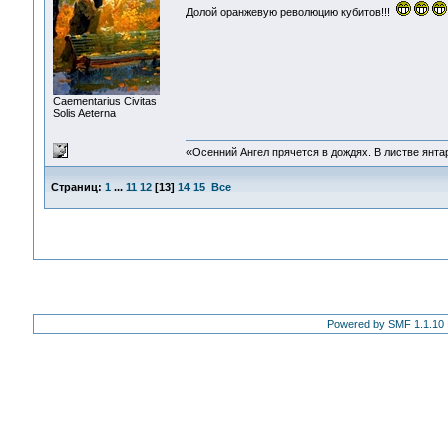
Долой оранжевую революцию кубитов!!!
Сaementarius Civitas
Solis Aeterna
«Осенний Ангел прячется в дождях. В листве янтарн
Страниц:
1
...
11
12
[
13
]
14
15
Все
Powered by SMF 1.1.10