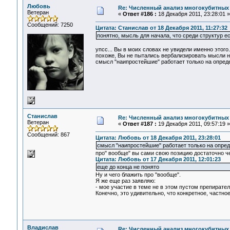
Любовь
Re: Численный анализ многокубитных
Ветеран
«
Ответ #186 :
18 Декабря 2011, 23:28:01 »
Сообщений: 7250
Цитата: Станислав от 18 Декабря 2011, 11:27:32
понятно, мысль для начала, что среди структур ес
упсс... Вы в моих словах не увидели именно этого.
похоже, Вы не пытались вербализировать мысли ни
смысл "наипростейшие" работает только на опреде
Станислав
Re: Численный анализ многокубитных
Ветеран
«
Ответ #187 :
19 Декабря 2011, 09:57:19 »
Сообщений: 867
Цитата: Любовь от 18 Декабря 2011, 23:28:01
смысл "наипростейшие" работает только на опред
про" вообще" вы сами свою позицию достаточно че
Цитата: Любовь от 17 Декабря 2011, 12:01:23
еще до конца не понято
Ну и чего блажить про "вообще".
Я же еще раз заявляю:
- мое участие в теме не в этом пустом препиратель
Конечно, это удивительно, что конкретное, частное
Владислав
Re: Численный анализ многокубитных