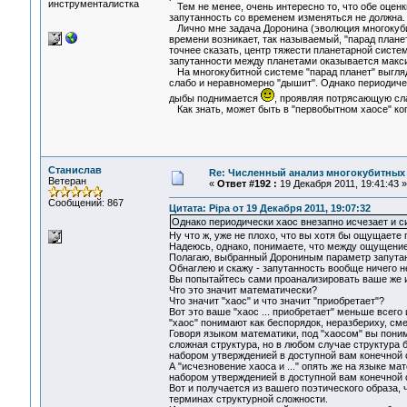
инструменталистка
Тем не менее, очень интересно то, что обе оценк
запутанность со временем изменяться не должна.
Лично мне задача Доронина (эволюция многокубит
времени возникает, так называемый, "парад плане
точнее сказать, центр тяжести планетарной систе
запутанности между планетами оказывается макс
На многокубитной системе "парад планет" выгляди
слабо и неравномерно "дышит". Однако периодическ
дыбы поднимается
, проявляя потрясающую сл
Как знать, может быть в "первобытном хаосе" ко
Станислав
Re: Численный анализ многокубитных
Ветеран
«
Ответ #192 :
19 Декабря 2011, 19:41:43 »
Сообщений: 867
Цитата: Pipa от 19 Декабря 2011, 19:07:32
Однако периодически хаос внезапно исчезает и сис
Ну что ж, уже не плохо, что вы хотя бы ощущаете 
Надеюсь, однако, понимаете, что между ощущение
Полагаю, выбранный Дорониным параметр запутан
Обнаглею и скажу - запутанность вообще ничего н
Вы попытайтесь сами проанализировать ваше же из
Что это значит математически?
Что значит "хаос" и что значит "приобретает"?
Вот это ваше "хаос ... приобретает" меньше всего
"хаос" понимают как беспорядок, неразбериху, см
Говоря языком математики, под "хаосом" вы поним
сложная структура, но в любом случае структура
набором утвержденией в доступной вам конечной 
А "исчезновение хаоса и ..." опять же на языке 
набором утвержденией в доступной вам конечной с
Вот и получается из вашего поэтического образа,
терминах структурной сложности.