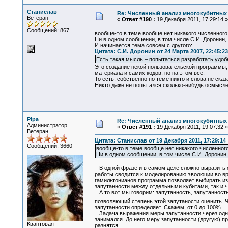
Станислав
Re: Численный анализ многокубитных
Ветеран
«
Ответ #190 :
19 Декабря 2011, 17:29:14 »
Сообщений: 867
вообще-то в теме вообще нет никакого численного
Ни в одном сообщении, в том числе С.И. Доронин, ksv
И начинается тема совсем с другого:
Цитата: С.И. Доронин от 24 Марта 2007, 22:45:23
Есть такая мысль – попытаться разработать удо
Это создание некой пользовательской программы, 
материала и самих кодов, но на этом все.
То есть, собственно по теме никто и слова не сказ
Никто даже не попытался сколько-нибудь осмыслен
Pipa
Re: Численный анализ многокубитных
Администратор
«
Ответ #191 :
19 Декабря 2011, 19:07:32 »
Ветеран
Цитата: Станислав от 19 Декабря 2011, 17:29:14
Сообщений: 3660
вообще-то в теме вообще нет никакого численног
Ни в одном сообщении, в том числе С.И. Доронин, ks
В одной фразе и в самом деле сложно выразить су
работы сводится к моделированию эволюции во вр
гамильтонианов программа позволяет выбирать из
запутанности между отдельными кубитами, так и 
А то вот мы говорим: запутанность, запутанность.
позволяющий степень этой запутаности оценить. 
запутанности определяет. Скажем, от 0 до 100%.
Задача выражения меры запутанности через одно 
занимался. До него меру запутанности (другую) пр
Квантовая
разнятся.