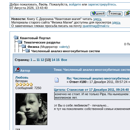
Добро пожаловать,
Гость
. Пожалуйста,
войдите
или
зарегистрируйтесь
.
07 Августа 2026, 13:43:40
Новости:
Книгу С.Доронина "Квантовая магия" читать
здесь
Материалы старого сайта "Физика Магии" доступны для просмотра
здесь
О замеченных глюках просьба писать на почту
quantmag@mail.ru
Квантовый Портал
Тематические разделы
0 П
Физика
(Модератор:
valeriy
)
Численный анализ многокубитных систем
Страниц:
1
...
11
12
[
13
]
14
15
Все
Тема: Численный анализ многокубитных систем
Автор
Любовь
Re: Численный анализ многокубитных
Ветеран
«
Ответ #180 :
17 Декабря 2011, 09:57:24 »
Сообщений: 7250
Цитата: Станислав от 17 Декабря 2011, 09:24:40
конечно не стоит. И не только Pipa. На нынешнем
миллионов лет.
эт Вы о себе любимом? - печально...
я тут на поколениях собственной семьи изменения 