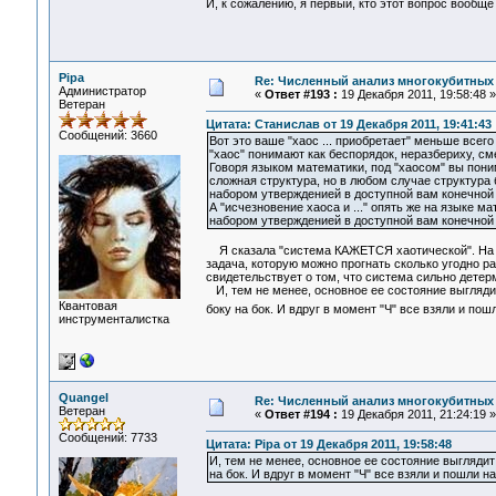
И, к сожалению, я первый, кто этот вопрос вообще
Pipa
Re: Численный анализ многокубитных
Администратор
«
Ответ #193 :
19 Декабря 2011, 19:58:48 »
Ветеран
Цитата: Станислав от 19 Декабря 2011, 19:41:43
Сообщений: 3660
Вот это ваше "хаос ... приобретает" меньше всег
"хаос" понимают как беспорядок, неразбериху, с
Говоря языком математики, под "хаосом" вы поним
сложная структура, но в любом случае структура
набором утвержденией в доступной вам конечной
А "исчезновение хаоса и ..." опять же на языке 
набором утвержденией в доступной вам конечной 
Я сказала "система КАЖЕТСЯ хаотической". На с
задача, которую можно прогнать сколько угодно ра
свидетельствует о том, что система сильно детерм
И, тем не менее, основное ее состояние выглядит
Квантовая
боку на бок. И вдруг в момент "Ч" все взяли и пош
инструменталистка
Quangel
Re: Численный анализ многокубитных
Ветеран
«
Ответ #194 :
19 Декабря 2011, 21:24:19 »
Сообщений: 7733
Цитата: Pipa от 19 Декабря 2011, 19:58:48
И, тем не менее, основное ее состояние выглядит
на бок. И вдруг в момент "Ч" все взяли и пошли н