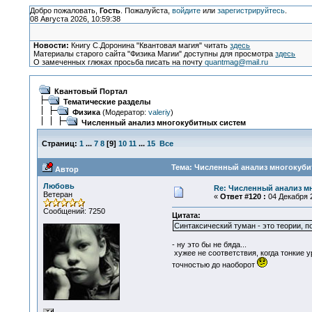
Добро пожаловать,
Гость
. Пожалуйста,
войдите
или
зарегистрируйтесь
.
08 Августа 2026, 10:59:38
Новости:
Книгу С.Доронина "Квантовая магия" читать
здесь
Материалы старого сайта "Физика Магии" доступны для просмотра
здесь
О замеченных глюках просьба писать на почту
quantmag@mail.ru
Квантовый Портал
Тематические разделы
Физика
(Модератор:
valeriy
)
Численный анализ многокубитных систем
Страниц:
1
...
7
8
[
9
]
10
11
...
15
Все
Тема: Численный анализ многокубит
Автор
Любовь
Re: Численный анализ м
Ветеран
«
Ответ #120 :
04 Декабря 2
Сообщений: 7250
Цитата:
Синтаксический туман - это теории, п
- ну это бы не бяда...
хужее не соответствия, когда тонкие 
точностью до наоборот