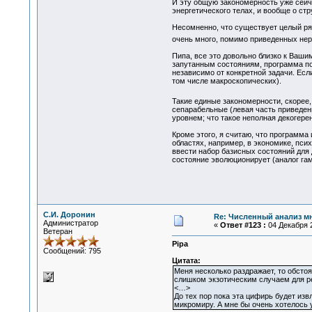
И эту общую закономерность уже сейча
энергетического телах, и вообще о стр
Несомненно, что существует целый ряд
очень много, помимо приведенных нер
Пипа, все это довольно близко к Ваш
запутанным состояниям, программа поз
независимо от конкретной задачи. Есл
том числе макроскопических).
Такие единые закономерности, скорее
сепарабельные (левая часть приведенн
уровнем; что такое неполная декогерен
Кроме этого, я считаю, что программа
областях, например, в экономике, пси
ввести набор базисных состояний для
состояние эволюционирует (аналог гам
С.И. Доронин
Re: Численный анализ м
Администратор
«
Ответ #123 :
04 Декабря 2
Ветеран
Pipa
Сообщений: 795
Цитата:
Меня несколько раздражает, то обсто
слишком экзотическим случаем для р
<…>
До тех пор пока эта цифирь будет изв
микромиру. А мне бы очень хотелось у