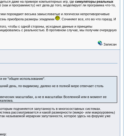
диться даже на примере компьютерных игр, где
симуляторы реальных
как и программисту) нет дела до того, моделирует ли программа что-то,
ктики порождают весьма замысловатые и логически непротиворечивые
олезнь приобрела размеры эпидемии
. Сочиняют все, кто во что горазд. И
ого, чтобы с одной стороны, исходные данные и принципы
фицировались с реальностью. В противном случае, мы получим очередную
Записан
и ее "общее использование".
шний день, по-видимому, далеко не в полной мере отвечает столь
веческих масштабах, а не в масштабах Вселенной или в момент ее
мализма.
которым подчиняется запутанность в многосоставных системах.
система рассматривается и какой размерности (микро- или макроуровень)
 так называемой иерархии запутанности, которое здесь на форуме уже
мер: