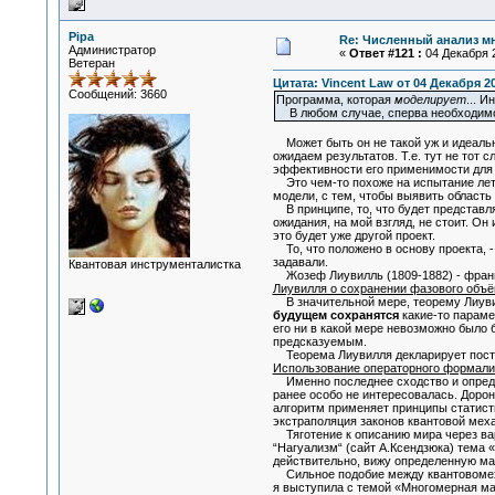
Pipa
Re: Численный анализ м
Администратор
«
Ответ #121 :
04 Декабря 2
Ветеран
Цитата: Vincent Law от 04 Декабря 20
Сообщений: 3660
Программа, которая
моделирует
... И
В любом случае, сперва необходимо 
Может быть он не такой уж и идеальн
ожидаем результатов. Т.е. тут не тот с
эффективности его применимости для 
Это чем-то похоже на испытание летн
модели, с тем, чтобы выявить область
В принципе, то, что будет представл
ожидания, на мой взгляд, не стоит. О
это будет уже другой проект.
То, что положено в основу проекта, -
задавали.
Квантовая инструменталистка
Жозеф Лиувилль (1809-1882) - француз
Лиувилля о сохранении фазового объ
В значительной мере, теорему Лиуви
будущем сохранятся
какие-то параме
его ни в какой мере невозможно было 
предсказуемым.
Теорема Лиувилля декларирует посто
Использование операторного формализ
Именно последнее сходство и определ
ранее особо не интересовалась. Дорон
алгоритм применяет принципы статисти
экстраполяция законов квантовой меха
Тяготение к описанию мира через вар
“Нагуализм“ (сайт А.Ксендзюка) тема 
действительно, вижу определенную маг
Сильное подобие между квантовомеха
я выступила с темой «Многомерная ма