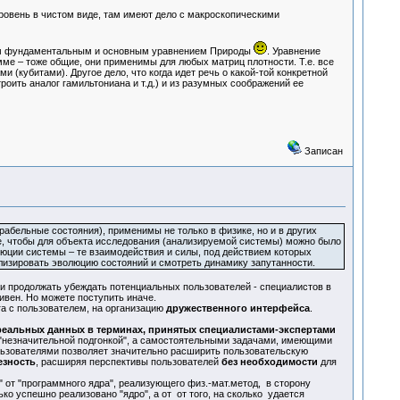
ровень в чистом виде, там имеют дело с макроскопическими
мым фундаментальным и основным уравнением Природы
. Уравнение
мме – тоже общие, они применимы для любых матриц плотности. Т.е. все
кубитами). Другое дело, что когда идет речь о какой-той конкретной
роить аналог гамильтониана и т.д.) и из разумных соображений ее
Записан
рабельные состояния), применимы не только в физике, но и в других
ное, чтобы для объекта исследования (анализируемой системы) можно было
юции системы – те взаимодействия и силы, под действием которых
ализировать эволюцию состояний и смотреть динамику запутанности.
, и продолжать убеждать потенциальных пользователей - специалистов в
ивен. Но можете поступить иначе.
га с пользователем, на организацию
дружественного интерфейса
.
реальных данных в терминах, принятых специалистами-экспертами
 "незначительной подгонкой", а самостоятельными задачами, имеющими
льзователями позволяет значительно расширить пользовательскую
езность
, расширяя перспективы пользователей
без необходимости
для
" от "программного ядра", реализующего физ.-мат.метод, в сторону
ко успешно реализовано "ядро", а от от того, на сколько удается