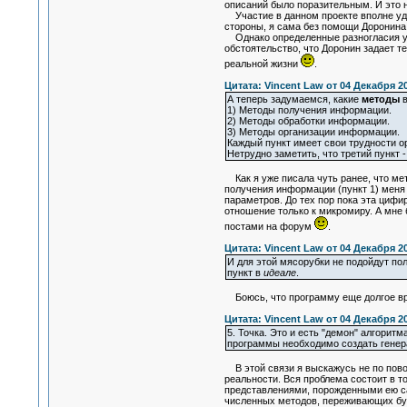
описаний было поразительным. И это н
Участие в данном проекте вполне удов
стороны, я сама без помощи Доронина 
Однако определенные разногласия у м
обстоятельство, что Доронин задает 
реальной жизни
.
Цитата: Vincent Law от 04 Декабря 20
А теперь задумаемся, какие
методы
в
1) Методы получения информации.
2) Методы обработки информации.
3) Методы организации информации.
Каждый пункт имеет свои трудности о
Нетрудно заметить, что третий пункт -
Как я уже писала чуть ранее, что мет
получения информации (пункт 1) меня 
параметров. До тех пор пока эта цифир
отношение только к микромиру. А мне 
постами на форум
.
Цитата: Vincent Law от 04 Декабря 20
И для этой мясорубки не подойдут по
пункт в
идеале
.
Боюсь, что программу еще долгое вре
Цитата: Vincent Law от 04 Декабря 20
5. Точка. Это и есть "демон" алгорит
программы необходимо создать генера
В этой связи я выскажусь не по пово
реальности. Вся проблема состоит в 
представлениями, порожденными ею са
численных методов, переживающих букв