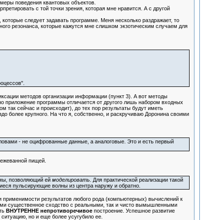
имеры поведения квантовых объектов.
етировать с той точки зрения, которая мне нравится. А с другой
которые следует задавать программе. Меня несколько раздражает, то
тного резонанса, которые кажутся мне слишком экзотическим случаем для
роцессов".
иксации методов организации информации (пункт 3). А вот методы
дно приложение программы отличается от другого лишь набором входных
ом так сейчас и происходит), до тех пор результаты будут иметь
до более крупного. На что я, собственно, и раскручиваю Доронина своими
ловами - не оцифрованные данные, а аналоговые. Это и есть первый
режеванной пищей.
аммы, позволяющий ей
моделировать
. Для практической реализации такой
щиеся пульсирующие волны из центра наружу и обратно.
 применимости результатов любого рода (компьютерных) вычислений к
щими существенное сходство с реальными, так и чисто вымышленными
ать
ВНУТРЕННЕ непротиворечивое
построение. Успешное развитие
ситуацию, но и еще более усугубило ее.