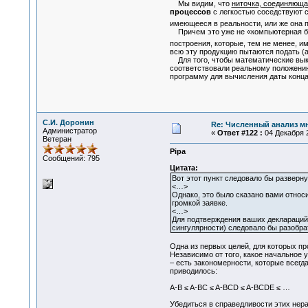
Мы видим, что
ниточка, соединяюща
процессов
с легкостью соседствуют с
имеющееся в реальности, или же она
Причем это уже не «компьютерная бол
построения, которые, тем не менее, и
всю эту продукцию пытаются подать (а 
Для того, чтобы математические выкл
соответствовали реальному положению
программу для вычисления даты конца
С.И. Доронин
Re: Численный анализ м
Администратор
«
Ответ #122 :
04 Декабря 2
Ветеран
Pipa
Сообщений: 795
Цитата:
Вот этот пункт следовало бы разверн
<…>
Однако, это было сказано вами относ
громкой заявке.
<…>
Для подтверждения ваших деклараций 
сингулярности) следовало бы разобра
Одна из первых целей, для которых п
Независимо от того, какое начальное 
– есть закономерности, которые всегд
приводилось:
A-B ≤ A-BC ≤ A-BCD ≤ A-BCDE ≤ …
Убедиться в справедливости этих нер