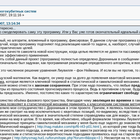
ногокубитных систем
007, 19:11:16 »
07, 13:14:34
нтересно...
смоделировать саму эту программу. Или у Вас уже готов окончательный идеальный а
ый, но алгоритм, вложенный в программу, фиксирован. В данном случае программа
лучай, когда программу подгоняют под реализацию какой-то задачи, а, наоборот, случай
практических целей.
ых качеств самолета новой конструкции, когда целью является не довести пассажиро
 ее эффективного применения.
ять собой данный проект (программа) полностью определено Дорониным в сообщении #
н изначально был задуман, как программная реализация определенного алгоритма, и во
 это численное решение уравнения Лиувилля – фон Неймана. И если вы не против, то 
ский математик. Как видите, он умер еще за долго до появления квантовой механики. 
ёма
, которая является ключевой теоремой в статистической и гамильтоновой механике.
лля можно отнести к
законам сохранения
. При этом надо понимать, что любые
пред
тры из прошлого состояния прогнозируемого процесса. Ведь в противном случае, буду
бы предсказать. Именно, постоянство каких-то характеристик
ограничивает свободу
янство объёма фазового пространства, благодаря чему
эволюция во времени
в гам
ма позволяет в статистической механике применять к классическим системам метод
ило мое сотрудничество с Дорониным в этом проекте. Причем, я являюсь поклонниц
ин же смотрит на мир исключительно с квантовых позиций, по-видимому, вследствие с
ческой механики, которые в значительной степени справедливы как для макро-, так и 
ники на мир в целом. В то время, как объективно, общий формализм теоремы Лиувилл
иационные принципы гамильтоновой механики у меня было еще задолго до знакомств
«Магический квадрат» (
http://nag.maluke.com/rip/f6-t43-p01.html
), из которой уже тогда 
ичность такого подхода, а иначе бы не рискнула завести разговор на эту тему на фо
ническим и ститистически-вероятностным подходами проявилось еще на старом фо
трица» (
http://physmag.hut1.ru/forum/topic.php?forum=8&topic=3
). Несмотря на то, что 