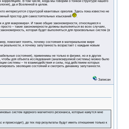
 корреляциях. В том числе, когда мы говорим о тонкой структуре нашего
логия), да и Вселенной в целом.
кто интересуется структурой квантовых ореолов. Здесь пока известно не
громный простор для самостоятельных изысканий
.
так и для макромира». И такие общие закономерности, относящиеся к
о просто – такие закономерности должны выполняться во всех случаях,
я закономерность, которая будет выполняться для произвольных систем (в
имер, помогают понять, почему состояния в материальном мире
ни реальности, и почему запутанность возрастает с каждым новым
абельные состояния), применимы не только в физике, но и в других
ное, чтобы для объекта исследования (анализируемой системы) можно было
юции системы – те взаимодействия и силы, под действием которых
лизировать эволюцию состояний и смотреть динамику запутанности.
Записан
пиновых систем ядерного магнитного резонанса, которые кажутся мне
с и происходит), до тех пор результаты будут иметь отношение только к