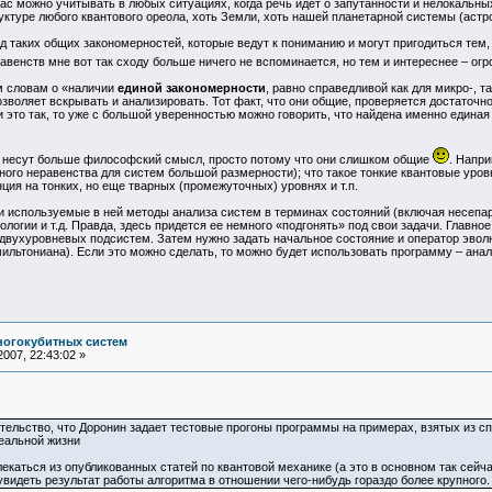
с можно учитывать в любых ситуациях, когда речь идет о запутанности и нелокальных
уктуре любого квантового ореола, хоть Земли, хоть нашей планетарной системы (астро
 таких общих закономерностей, которые ведут к пониманию и могут пригодиться тем, 
авенств мне вот так сходу больше ничего не вспоминается, но тем и интереснее – о
им словам о «наличии
единой закономерности
, равно справедливой как для микро-, 
воляет вскрывать и анализировать. Тот факт, что они общие, проверяется достаточн
и это так, то уже с большой уверенностью можно говорить, что найдена именно едина
, несут больше философский смысл, просто потому что они слишком общие
. Напр
ого неравенства для систем большой размерности); что такое тонкие квантовые уров
ция на тонких, но еще тварных (промежуточных) уровнях и т.п.
 и используемые в ней методы анализа систем в терминах состояний (включая несепар
хологии и т.д. Правда, здесь придется ее немного «подгонять» под свои задачи. Глав
 двухуровневых подсистем. Затем нужно задать начальное состояние и оператор эвол
ильтониана). Если это можно сделать, то можно будет использовать программу – ана
ногокубитных систем
007, 22:43:02 »
ятельство, что Доронин задает тестовые прогоны программы на примерах, взятых из с
еальной жизни
лекаться из опубликованных статей по квантовой механике (а это в основном так сейча
видеть результат работы алгоритма в отношении чего-нибудь гораздо более крупного.