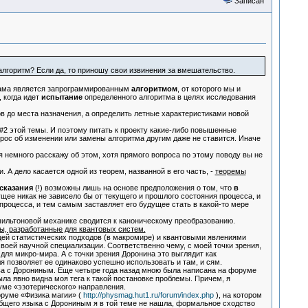
Записан
лгоритм? Если да, то приношу свои извинения за вмешательство.
 сама является запрограммированным
алгоритмом
, от которого мы и
, когда идет
испытание
определенного алгоритма в целях исследования
в до места назначения, а определить летные характеристиками новой
2 этой темы. И поэтому питать к проекту какие-либо повышенные
прос об изменении или замены алгоритма другим даже не ставится. Иначе
я немного расскажу об этом, хотя прямого вопроса по этому поводу вы не
А дело касается одной из теорем, названной в его часть, -
теоремы
сказания
(!) возможны лишь на основе предположения о том, что
в
щее никак не зависело бы от текущего и прошлого состояния процесса, и
процесса, и тем самым заставляет его будущее стать в какой-то мере
ильтоновой механике сводится к каноническому преобразованию.
ы, разработанные для квантовых систем.
ей статистических подходов (в макромире) и квантовыми явлениями
воей научной специализации. Соответственно чему, с моей точки зрения,
для микро-мира. А с точки зрения Доронина это выглядит как
я позволяет ее одинаково успешно использовать и там, и сям.
а с Дорониным. Еще четыре года назад мною была написана на форуме
была явно видна моя тега к такой постановке проблемы. Причем, я
руме «эзотерического» направления.
руме «Физика магии» (
http://physmag.hut1.ru/forum/index.php
), на котором
общего языка с Дорониным я в той теме не нашла, формальное сходство