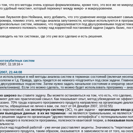
том, что его методы очень хорошо формализованы, кроме того, это все же не микроу
о удобный «мостик», который перекинут между микро- и макроуровенем.
ение Лиувилля фон Неймана, могу добавить, что это уравнение иногда называют са
ромира, помимо этого, методы анализа запутанности, которые используются в програ
извольных систем, неважно, что подразумевается под двухуровневыми подсистемами (
ется немного поломать голову над корректной постановкой задачи (задать базис, пост
оводить на тех системах, где это уже все сделано и есть решения.
ногокубитных систем
007, 11:18:16 »
2007, 21:44:08
а и используемые в ней методы анализа систем в терминах состояний (включая несепа
хологии и т.д. Правда, здесь придется ее немного «подгонять» под свои задачи. Глав
 двухуровневых подсистем. Затем нужно задать начальное состояние и оператор эвол
мильтониана). Если это можно сделать, то можно будет использовать программу – ан
но широко
вы ставите задачу. Вы можете остановиться на том, что есть, что сделано
меет для них практический смысл. Как показывает опыт, метод убежедения не эффект
казано. 70% труда хорошего программного продукта направлено на организацию диало
посты, обращенные не лично к вам, см. пост от 04 Декабря 2007, 10:02:55)
с перспективой, как
экспертную систему
(ЭС), то две задачи -
организации ввода 
ии выходных данных в их же терминах
- не являются тривиальными, не являются
 решение задачи по организации "дружественного интерфейса" с потенциальными по
ать каждого в полезности программы, полезности квантовой теории, а
показывая пол
альности.
аться над подобной работой - уже инчае расставляет акценты. Значимость "перетекает
ограммного продукта, таким образом, оказывается в зависимости не от того, на сколь