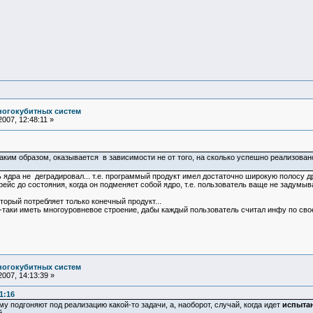
ногокубитных систем
007, 12:48:11 »
ким образом, оказывается в зависимости не от того, на сколько успешно реализовано 
 ядра не деградировал... т.е. программый продукт имел достаточно широкую полосу д
фейс до состояния, когда он подменяет собой ядро, т.е. пользователь ваще не задумы
торый потребляет только конечный продукт...
таки иметь многоуровневое строение, дабы каждый пользователь считал инфу по сво
ногокубитных систем
007, 14:13:39 »
1:16
му подгоняют под реализацию какой-то задачи, а, наоборот, случай, когда идет
испыта