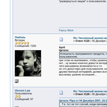
"развернуться лицом" к пользователю.
Fancy-Work
Любовь
Re: Численный анализ м
Ветеран
«
Ответ #125 :
05 Декабря 2
Сообщений: 7250
April
Цитата:
Успешность программного продукта, та
пользователю.
при этом не маловажно, чтобы уровень
нет... ну можно конечно довести интер
чего расширены возможности и т.п.
но это допустимо для пользователя, ко
дружественный интерфейс должен все-
высокому уровню осознания...
Vincent Law
Re: Численный анализ м
Пользователь
«
Ответ #126 :
05 Декабря 2
Сообщений: 97
Цитата: Pipa от 04 Декабря 2007, 19:1
Т.е. тут не тот случай, когда програм