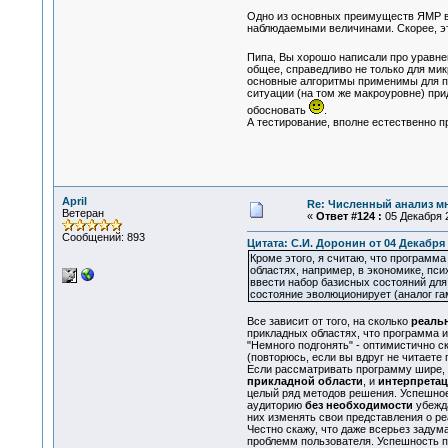
Одно из основных преимуществ ЯМР в 
наблюдаемыми величинами. Скорее, эт
Пипа, Вы хорошо написали про уравн
общее, справедливо не только для мик
основные алгоритмы применимы для про
ситуации (на том же макроуровне) прид
обосновать
.
А тестирование, вполне естественно пр
April
Re: Численный анализ м
Ветеран
«
Ответ #124 :
05 Декабря 2
Сообщений: 893
Цитата: С.И. Доронин от 04 Декабря 
Кроме этого, я считаю, что программ
областях, например, в экономике, пси
ввести набор базисных состояний для
состояние эволюционирует (аналог га
Все зависит от того, на сколько
реаль
прикладных областях, что программа и
"Немного подгонять" - оптимистично с
(повторюсь, если вы вдруг не читаете 
Если рассматривать программу шире, 
прикладной области
, и
интерпретац
целый ряд методов решения. Успешное
аудиторию
без необходимости
убежд
них изменять свои представления о ре
Честно скажу, что даже всерьез задум
проблемм пользователя. Успешность пр