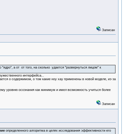
Записан
"ядро", а от от того, на сколько удается "развернуться лицом" к
ружественного интерфейса...
вается о содержимом, о том какие ноу хау применены в новой моделе, из-за
ему уровню осознания как минимум и имел возможность учиться более
Записан
ние
определенного алгоритма в целях исследования эффективности его