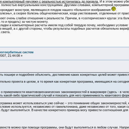
я компьютерный «муляж» с реальностью истончилась до предела.
И в этом можно убе
 полностью виртуальными конструкциями. Другими словами, компьютерной программе (
 порождает монстров, являющихся плодом нашего «больного» воображения
.
езнь», а скорее болезнь общечеловеческая, когда умствования, отделенные от пра
меют очень слабое отношение к реальности. Причем, в «эзотерических» кругах эта б
то и продать) за чистую монету.
адки и компьютерные расчеты имели под собой твердую почву, необходимо условие т
 вещей, а с другой стороны, чтобы результаты подобных расчетов обязательно вери
 света.
ногокубитных систем
007, 21:44:08 »
уть пошире и подробнее объяснить, достижению каких конкретных целей может привест
ительно проекта в целом, в то время как конкретная программа, имеющаяся на сегодня
о применимости квантовомеханических закономерностей в макромире (здесь - в чело
ть какой-либо практический случай и показать для него применимость квантового фор
рограмма может использоваться уже сейчас – это понимание общих закономерностей, 
условие используется, независимо от гамильтониана, даже независимо от того, какая 
а будут выполняться. В качестве конкретного примера могу привести соотношения для
авенств можно при помощи программы, они будут выполняться в любом случае. Напри