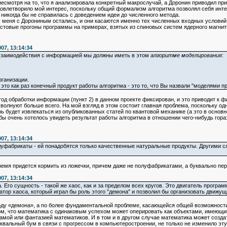
есмотря на то, что я анализировала конкретный макрослучай, а Доронин приводил пр
летворило мой интерес, поскольку общий формализм алгоритма позволял себя интерпр
никогда бы не справилась с доведением идеи до численного метода.
еня с Дорониным остались, и они касаются именно тех численных входных условий, 
тестовые прогоны программы на примерах, взятых из спиновых систем ядерного магни
07, 13:14:34
заимодействия с информацией мы должны иметь в этом
алгоритме моделирования
:
рганизации.
 это как раз конечный продукт работы алгоритма - это то, что Вы назвали "моделями п
од обработки информации (пункт 2) в данном проекте фиксирован, и это приводит к ф
волнуют больше всего. На мой взгляд в этом состоит главная проблема, поскольку о
ь будет извлекаться из опубликованных статей по квантовой механике (а это в основн
бы очень хотелось увидеть результат работы алгоритма в отношении чего-нибудь гораз
07, 13:14:34
луфабрикаты - ей понадобятся только качественные натуральные продукты. Другими с
мя придется кормить из ложечки, причем даже не полуфабрикатами, а буквально пе
07, 13:14:34
ма. Его сущность - такой же хаос, как и за пределом всех кругов. Это двигатель прогр
тор хаоса, который играл бы роль этого "демона" и позволил бы организовать движу
ду «демона», а по более фундаментальной проблеме, касающейся общей возможности
том, что математика с одинаковым успехом может оперировать как объектами, имею
мой или фантазией математиков. И в том и в другом случае математика может созд
альный бум в связи с прогрессом в компьютеростроении, не только не изменило эту 