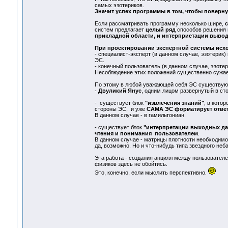
самых эзотериков.
Значит успех программы в том, чтобы поверну
Если рассматривать программу несколько шире,
с
систем предлагает
целый ряд
способов решения
прикладной области, и интерприетации вывода
При проектировании экспертной системы исх
- специалист-эксперт (в данном случае, эзотерик
ЭС.
- конечный пользователь (в данном случае, эзоте
Несоблюдение этих положений существенно сужа
По этому в любой уважающей себя ЭС существу
-
Двуликий Янус
, одним лицом развернутый в сто
- существует блок
"извлечения знаний"
, в кото
стороны ЭС, и уже
САМА ЭС форматирует отв
В данном случае - в гамильтониан.
- существует блок
"интерпретации выходных д
чтения и понимания пользователем
.
В данном случае - матрицы плотности необходимо
да, возможно. Но и что-нибудь типа звездного неба
Эта работа - создания анцилл между пользователе
физиков здесь не обойтись.
Это, конечно, если мыслить перспективно.