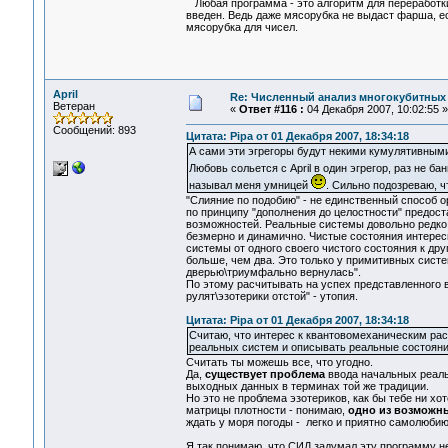
Любая программа - это алгоритм для переработки
введен. Ведь даже мясорубка не выдаст фарша, ес
мясорубка для чисел.
April
Re: Численный анализ многокубитных
Ветеран
«
Ответ #116 :
04 Декабря 2007, 10:02:55 »
Сообщений: 893
Цитата: Pipa от 01 Декабря 2007, 18:34:18
А сами эти эгрегоры будут некими кумулятивным
Любовь сольется с April в один эгрегор, раз не ба
называл меня умницей
. Сильно подозреваю, ч
"Слияние по подобию" - не единственный способ 
по принципу "дополнения до целостности" предос
возможностей. Реальные системы довольно редко 
безмерно и динамично. Чистые состояния интерес
системы от одного своего чистого состояния к др
больше, чем два. Это только у примитивных систем
дверью\триумфально вернулась".
По этому расчитывать на успех представленного в
рулят\эзотерики отстой" - утопия.
Цитата: Pipa от 01 Декабря 2007, 18:34:18
Считаю, что интерес к квантовомеханическим рас
реальных систем и описывать реальные состояни
Считать ты можешь все, что угодно.
Да,
существует проблема
ввода начальных реаль
выходных данных в терминах той же традиции.
Но это не проблема эзотериков, как бы тебе ни хо
матрицы плотности - понимаю,
одно из возможн
ждать у моря погоды - легко и приятно самолюбию,
Я так понимаю, что СИД задумал эту программу не