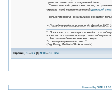
туман застелает места соединений Колец...
Синтаксический туман - это теории, построенные
скрывает своё незнание реальной
движущей силы
Только что понял - в нагвализме обходятся тольк
«
Последнее редактирование: 04 Декабря 2007, 18
"...Пока я часть этого мира - за мной кто-то наблюд
и я не часть этого мира, когда только наблюдаю за 
...Невозможно быть частью этого мира.
Это неопровержимая истина..."
(ErgoProxy, Meditatio XI - Anamnesis)
Страниц:
1
...
6
7
[
8
]
9
10
...
15
Все
Powered by SMF 1.1.10