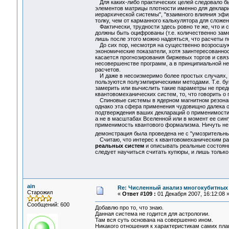
Для каких-либо практических целей следовало бы
элементов матрицы плотности именно для деклари
иерархической системы", "взаимного влияния эфир
толку, чем от карманного калькулятора для сложе
Фактически, трудности здесь ровно те же, что и
должны быть оцифрованы (т.е. количественно за
лишь после этого можно надеяться, что расчеты 
До сих пор, несмотря на существенно возросшую
экономические показатели, хотя заинтересованнос
касается прогнозирования биржевых торгов и связ
несовершенстве программ, а в принципиальной н
расчетов.
И даже в несоизмеримо более простых случаях, т
пользуются полуэмпирическими методами. Т.е. бу
замерить или вычислить такие параметры не пред
квантовомеханических систем, то, что говорить о
Спиновые системы в ядерном магнитном резонанс
однако эта сфера применения чудовищно далека о
подтверждения ваших деклараций о применимости 
а не в масштабах Вселенной или в момент ее синг
применимость квантового формализма. Ничуть не 
демонстрация была проведена не с "умозрительн
Считаю, что интерес к квантовомеханическим рас
реальных систем
и описывать реальные состояния
следует научиться считать купюры, и лишь тольк
ain
Re: Численный анализ многокубитных
Старожил
«
Ответ #109 :
01 Декабря 2007, 16:12:08 
Сообщений: 600
Добавлю про то, что знаю.
Данная система не годится для астрологии.
Там вся суть основана на совершенно ином.
Никакого отношения к характеристикам самих план