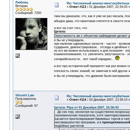
Любовь
Re: Численный анализ многокубитных
Ветеран
«
Ответ #113 :
01 Декабря 2007, 22:34:03 »
Сообщений: 7250
таки вы доказали, что, как я уже не раз писала, 
абыдно дааа, что квантовая плетется в хвосте пси
а вот на счет того, что
Цитата:
Запутанность же с объектом наблюдения делает д
я бы не утверждала...
при наличии одинаковых качеств - частот - возмо
сударыня, демонстрировали... отсюда и двойные ст
но его же можно использовать и для познания - 
взаимопонимания, т.е. увеличить запутанность - о
сепарабельности... вот такой парадокс...
а вот про исторический приоритет как раз можно 
плоскость своих знаний, не замечая в ней других 
я бы не утверждала, что древние были материали
Vincent Law
Re: Численный анализ многокубитных
Пользователь
«
Ответ #114 :
03 Декабря 2007, 13:39:14 »
Сообщений: 97
Цитата: Pipa от 01 Декабря 2007, 15:36:43
До сих пор, несмотря на существенно возросшую
экономические показатели, хотя заинтересованно
касается прогнозирования биржевых торгов и связ
несовершенстве программ, а в
принципиальной
подобных расчетов.