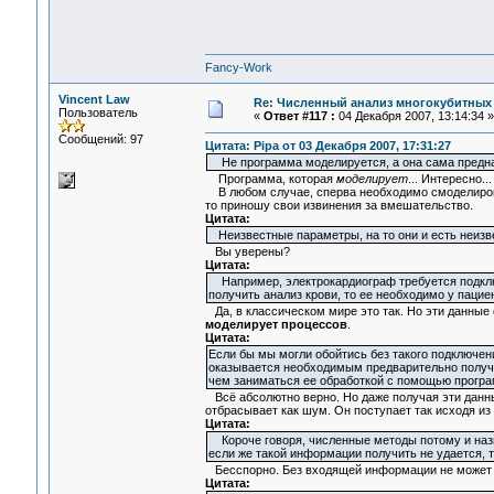
Fancy-Work
Vincent Law
Re: Численный анализ многокубитных
Пользователь
«
Ответ #117 :
04 Декабря 2007, 13:14:34 »
Сообщений: 97
Цитата: Pipa от 03 Декабря 2007, 17:31:27
Не программа моделируется, а она сама предназ
Программа, которая
моделирует
... Интересно...
В любом случае, сперва необходимо смоделирова
то приношу свои извинения за вмешательство.
Цитата:
Неизвестные параметры, на то они и есть неизв
Вы уверены?
Цитата:
Например, электрокардиограф требуется подключи
получить анализ крови, то ее необходимо у пацие
Да, в классическом мире это так. Но эти данные
моделирует процессов
.
Цитата:
Если бы мы могли обойтись без такого подключения
оказывается необходимым предварительно получ
чем заниматься ее обработкой с помощью програм
Всё абсолютно верно. Но даже получая эти данн
отбрасывает как шум. Он поступает так исходя из
Цитата:
Короче говоря, численные методы потому и назы
если же такой информации получить не удается, 
Бесспорно. Без входящей информации не может б
Цитата: