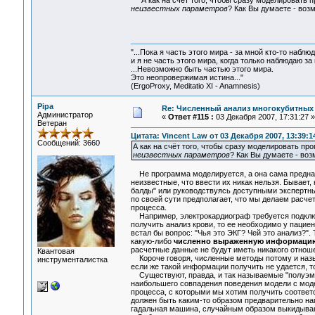
А как на счёт того, чтобы сразу моделировать 
неизвестных параметров
? Как Вы думаете - воз
"...Пока я часть этого мира - за мной кто-то наблюд
и я не часть этого мира, когда только наблюдаю за 
...Невозможно быть частью этого мира.
Это неопровержимая истина..."
(ErgoProxy, Meditatio XI - Anamnesis)
Pipa
Re: Численный анализ многокубитных
Администратор
«
Ответ #115 :
03 Декабря 2007, 17:31:27 »
Ветеран
Цитата: Vincent Law от 03 Декабря 2007, 13:39:1
Сообщений: 3660
А как на счёт того, чтобы сразу моделировать пр
неизвестных параметров
? Как Вы думаете - воз
Не программа моделируется, а она сама предназн
неизвестные, что ввести их никак нельзя. Бывает, 
балды" или руководствуясь доступными экспертны
по своей сути предполагает, что мы делаем расчет
процесса.
Например, электрокардиограф требуется подключи
получить анализ крови, то ее необходимо у пациен
встал бы вопрос: "Чья это ЭКГ? Чей это анализ?"
какую-либо
численно выраженную информаци
расчетные данные не будут иметь никакого отноше
Квантовая
Короче говоря, численные методы потому и назыв
инструменталистка
если же такой информации получить не удается, 
Существуют, правда, и так называемые "полуэмп
наибольшего совпадения поведения модели с мод
процесса, с которыми мы хотим получить соответс
должен быть каким-то образом предварительно на
гадальная машина, случайным образом выкидыва