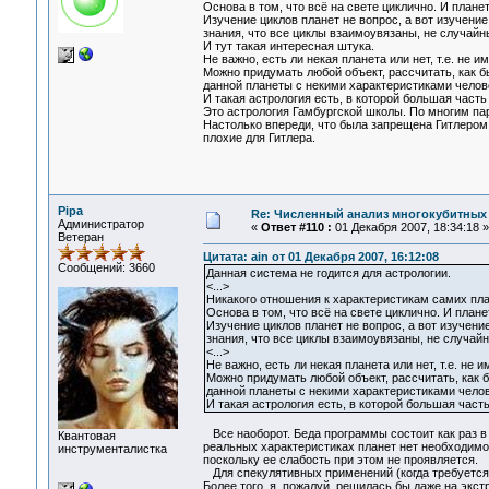
Основа в том, что всё на свете циклично. И планет
Изучение циклов планет не вопрос, а вот изучение
знания, что все циклы взаимоувязаны, не случайны
И тут такая интересная штука.
Не важно, есть ли некая планета или нет, т.е. не 
Можно придумать любой объект, рассчитать, как бы
данной планеты с некими характеристиками челов
И такая астрология есть, в которой большая част
Это астрология Гамбургской школы. По многим па
Настолько впереди, что была запрещена Гитлером,
плохие для Гитлера.
Pipa
Re: Численный анализ многокубитных
Администратор
«
Ответ #110 :
01 Декабря 2007, 18:34:18 »
Ветеран
Цитата: ain от 01 Декабря 2007, 16:12:08
Сообщений: 3660
Данная система не годится для астрологии.
<...>
Никакого отношения к характеристикам самих пла
Основа в том, что всё на свете циклично. И плане
Изучение циклов планет не вопрос, а вот изучение
знания, что все циклы взаимоувязаны, не случайн
<...>
Не важно, есть ли некая планета или нет, т.е. не
Можно придумать любой объект, рассчитать, как б
данной планеты с некими характеристиками чело
И такая астрология есть, в которой большая част
Все наоборот. Беда программы состоит как раз в 
Квантовая
реальных характеристиках планет нет необходимо
инструменталистка
поскольку ее слабость при этом не проявляется.
Для спекулятивных применений (когда требуется 
Более того, я, пожалуй, решилась бы даже на экс