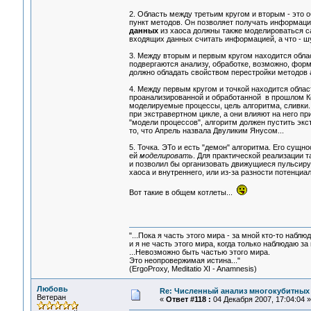
2. Область между третьим кругом и вторым - это 
пункт методов. Он позволяет получать информаци
данных
из хаоса должны также моделироваться са
входящих данных считать информацией, а что - ш
3. Между вторым и первым кругом находится обла
подвергаются анализу, обработке, возможно, форм
должно обладать свойством перестройки методов а
4. Между первым кругом и точкой находится облас
проанализированной и обработанной в прошлом К
моделируемые процессы, цель алгоритма, сливки...
при экстравертном цикле, а они влияют на него пр
"модели процессов", алгоритм должен пустить экс
то, что Апрель назвала Двуликим Янусом...
5. Точка. ЭТо и есть "демон" алгоритма. Его сущн
ей
моделировать
. Для практической реализации т
и позволил бы организовать движущиеся пульсиру
хаоса и внутреннего, или из-за разности потенциало
Вот такие в общем котлеты...
"...Пока я часть этого мира - за мной кто-то наблюд
и я не часть этого мира, когда только наблюдаю за 
...Невозможно быть частью этого мира.
Это неопровержимая истина..."
(ErgoProxy, Meditatio XI - Anamnesis)
Любовь
Re: Численный анализ многокубитных
Ветеран
«
Ответ #118 :
04 Декабря 2007, 17:04:04 »