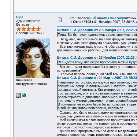
Pipa
Re: Численный анализ многокубитных
Администратор
«
Ответ #108 :
01 Декабря 2007, 15:36:43 
Ветеран
Цитата: С.И. Доронин от 29 Ноября 2007, 22:26:
Сообщений: 3660
Пипа, Вы бы тоже поделились своим мнением о пр
Не думаю, что кого-либо на этом форуме заинтере
в глазах участников форума сомнительную ценнос
Все-таки начать надо с того, чтобы разъяснить к
для вашей научной работы - для меня вполне очев
Цитата: С.И. Доронин от 29 Ноября 2007, 22:26:
Все идет к тому, что скоро программу можно буд
Вот этот пункт следовало бы развернуть пошире 
использование".
В самом первом сообщении этой темы вы писал
Цитата: С.И. Доронин от 24 Марта 2007, 22:45:23
Квантовая
Например, астрологи, пользуясь программой, смо
инструменталистка
планетных сфер на плотный мир. Смотреть, как в
иерархической системы. Кто интересуется тонкой
составляющие, опять в их взаимосвязи и взаимном
рассматривать в динамике, например, в терминах
системы, с учетом динамики тонких уровней реал
В принципе, ее можно было бы использовать прак
в той же квантовой психологии, например.
Однако, это было сказано вами относительно прое
видимому, далеко не в полной мере отвечает столь
Мой скептицизм в этом вопросе проистекает из-
физическим системам, не говоря уже о перечисле
матрицы плотности исходного состояния.
До сих пор, программа имела дело с
модельны
имели в основном лишь теоретико-иллюстративны