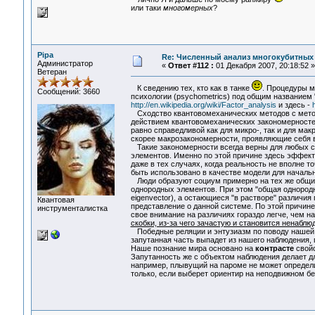
или таки
многомерных
?
Pipa
Re: Численный анализ многокубитных
Администратор
«
Ответ #112 :
01 Декабря 2007, 20:18:52 »
Ветеран
К сведению тех, кто как в танке
. Процедуры м
Сообщений: 3660
психологии (psychometrics) под общим названием 
http://en.wikipedia.org/wiki/Factor_analysis
и здесь -
Сходство квантовомеханических методов с метод
действием квантовомеханических закономерностей
равно справедливой как для микро-, так и для ма
скорее макрозакономерности, проявляющие себя в
Такие закономерности всегда верны для любых с
элементов. Именно по этой причине здесь эффект
даже в тех случаях, когда реальность не вполне 
быть использовано в качестве модели для началь
Люди образуют социум примерно на тех же общих
однородных элементов. При этом "общая однородно
eigenvector), а остающиеся "в растворе" различи
Квантовая
представление о данной системе. По этой причин
инструменталистка
свое внимание на различиях гораздо легче, чем на
скобки, из-за чего зачастую и становится ненаблю
Победные реляции и энтузиазм по поводу нашей з
запутанная часть выпадет из нашего наблюдения, 
Наше познание мира основано на
контрасте
свойс
Запутанность же с объектом наблюдения делает дл
например, плывущий на пароме не может определит
только, если выберет ориентир на неподвижном бе