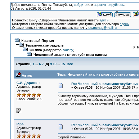
Добро пожаловать,
Гость
. Пожалуйста,
войдите
или
зарегистрируйтесь
.
09 Августа 2026, 01:03:44
Новости:
Книгу С.Доронина "Квантовая магия" читать
здесь
Материалы старого сайта "Физика Магии" доступны для просмотра
здесь
О замеченных глюках просьба писать на почту
quantmag@mail.ru
Квантовый Портал
Тематические разделы
0 П
Физика
(Модератор:
valeriy
)
Численный анализ многокубитных систем
Страниц:
1
...
6
7
[
8
]
9
10
...
15
Все
Тема: Численный анализ многокубитных систем
Автор
С.И. Доронин
Re: Численный анализ многокубитных
Администратор
«
Ответ #105 :
10 Ноября 2007, 21:06:37 »
Ветеран
К моему глубокому сожалению, с уходом Пипы прое
Сообщений: 795
постарайтесь все же забыть взаимные обиды и ра
общем, он горит, Пипа, выручайте! На Вас вся над
Pipa
Re: Численный анализ многокубитных
Администратор
«
Ответ #106 :
29 Ноября 2007, 19:03:58 »
Ветеран
Сергей Иванович!