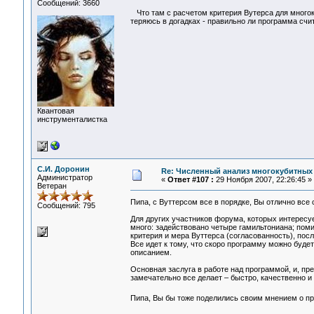
Сообщений: 3660
Что там с расчетом критерия Вутерса для многоку
теряюсь в догадках - правильно ли программа счит
Квантовая
инструменталистка
С.И. Доронин
Re: Численный анализ многокубитных
Администратор
«
Ответ #107 :
29 Ноября 2007, 22:26:45 »
Ветеран
Пипа, с Вуттерсом все в порядке, Вы отлично все
Сообщений: 795
Для других участников форума, которых интересуе
много: задействовано четыре гамильтониана; поми
критерия и мера Вуттерса (согласованность), пос
Все идет к тому, что скоро программу можно буде
описанием.
Основная заслуга в работе над программой, и, п
замечательно все делает – быстро, качественно и
Пипа, Вы бы тоже поделились своим мнением о пр