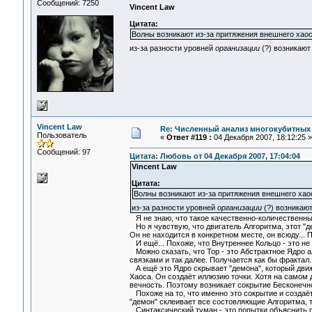
Сообщений: 7250
Vincent Law
Цитата:
Волны возникают из-за притяжения внешнего хаоса 
из-за разности уровней
организации
(?) возникают
Vincent Law
Re: Численный анализ многокубитных
Пользователь
«
Ответ #119 :
04 Декабря 2007, 18:12:25 »
Сообщений: 97
Цитата: Любовь от 04 Декабря 2007, 17:04:04
Vincent Law
Цитата:
Волны возникают из-за притяжения внешнего хаоса
из-за разности уровней
организации
(?) возникаю
Я не знаю, что такое качественно-количественны
Но я чувствую, что двигатель Алгоритма, этот "
Он не находится в конкретном месте, он всюду...
И ещё... Похоже, что Внутреннее Кольцо - это не Т
Можно сказать, что Тор - это Абстрактное Ядро а
связками и так далее. Получается как бы фрактал..
А ещё это Ядро скрывает "демона", который движе
Хаоса. Он создаёт иллюзию точки. Хотя на самом 
вечность. Поэтому возникает сокрытие Бесконечно
Похоже на то, что именно это сокрытие и создаёт
"демон" склеивает все состовляющие Алгоритма, т
Синтаксический туман - это попытки объяснить п