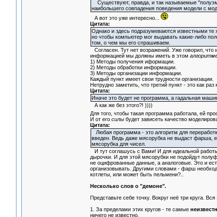
Существуют, правда, и так называемые "полуэм
наибольшего совпадения поведения модели с мо
А вот это уже интересно...
Цитата:
Однако и здесь подразумеваются известными те ха
но чтобы компьютер мог выдавать какие-либо по
том, о чем мы его спрашиваем.
Согласен. Тут нет возражений. Уже говорил, что
информацией мы должны иметь в этом
алгоритме
1) Методы получения иформации.
2) Методы обработки информации.
3) Методы организации информации.
Каждый пункт имеет свои трудности организации.
Нетрудно заметить, что третий пункт - это как раз
Цитата:
Иначе это будет не программа, а гадальная маш
А как же без этого?! ))))
Для того, чтобы такая программа работала, ей пр
И от его
силы
будет зависеть качество моделиров
Цитата:
Любая программа - это алгоритм для переработк
введен. Ведь даже мясорубка не выдаст фарша, ес
мясорубка для чисел.
И тут соглашусь с Вами! И для идеальной работы
дырочки. И для этой мясорубки не подойдут полуф
не оцифрованные данные, а аналоговые. Это и ес
организовывать. Другими словами - фарш необход
котлеты, или может быть пельмени?..
Несколько слов о "демоне".
Представьте себе точку. Вокруг неё три круга. Вся
1. За пределами этих кругов - те самые
неизвест
ничего не известно.