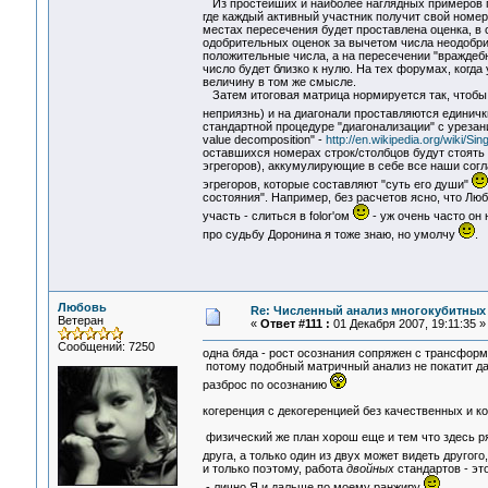
Из простейших и наиболее наглядных примеров п
где каждый активный участник получит свой номер
местах пересечения будет проставлена оценка, в 
одобрительных оценок за вычетом числа неодобри
положительные числа, а на пересечении "враждебн
число будет близко к нулю. На тех форумах, когда 
величину в том же смысле.
Затем итоговая матрица нормируется так, чтобы 
неприязнь) и на диагонали проставляются единичк
стандартной процедуре "диагонализации" с урезан
value decomposition" -
http://en.wikipedia.org/wiki/S
оставшихся номерах строк/столбцов будут стоять у
эгрегоров), аккумулирующие в себе все наши согла
эгрегоров, которые составляют "суть его души"
состояния". Например, без расчетов ясно, что Любо
участь - слиться в folor'ом
- уж очень часто он
про судьбу Доронина я тоже знаю, но умолчу
.
Любовь
Re: Численный анализ многокубитных
Ветеран
«
Ответ #111 :
01 Декабря 2007, 19:11:35 »
Сообщений: 7250
одна бяда - рост осознания сопряжен с трансформ
потому подобный матричный анализ не покатит даж
разброс по осознанию
когеренция с декогеренцией без качественных и к
физический же план хорош еще и тем что здесь р
друга, а только один из двух может видеть другого
и только поэтому, работа
двойных
стандартов - это
- лично Я и дальше по моему ранжиру