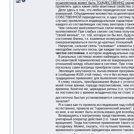
осцилляторов может быть ТОЖДЕСТВЕННО сведена
проявлять здесь какие-либо квантовые свойства с
Дело здесь в том, что любое периодическое пов
измерений. Объединение множества осцилляторов 
СОБСТВЕННОЙ периодичности, в одну систему прив
случае) проявляться индивидуальным характерист
каждого из составляющих систему векторов стано
Чем сильнее межэлементные связи между объекта
коллективное! При слабых связях система получа
"своей жизнью", т.е. той, которую он бы вел, буд
состоянию близка, т.к. взаимные возмущения орби
синхронизироваться почти до кратных отношений.
Напротив, сильная связь "склеивает" элементы с
наподобие сыпучего песка, где каждая песчинка п
чистое состояние
, в котором индивидуальные ха
В реальных системах можно наблюдать весь неп
(по квантовой терминологии) или ее макроаналоги
отношений между объектами в системе. При этом 
поскольку сами матрицы приобрели свою популяр
Эволюция запутанности, вычисляемая программой,
в сообщении #100 этой темы), что я без всяких п
традиционно применяют для выявления периодиче
К слову сказать, преобразование Фурье с успехо
моей точки зрения, гораздо перспективнее, чем о
времени. Конечно же, циркадные ритмы (т.е. суто
их постоянство с времен младенчества не стоит. 
достаточно быстро устанавливается синхронизац
зачатия?
Я и сама как-то провела исследования над собой
естественно, провела их "гармонический анализ". 
ко мне, и не может быть использовано для всеобщ
Возвращаясь к матричному представлению, можно 
унитарный оператор действия (т.е. такая трансфо
вращения). Тогда постоянное применение такого о
исходному. Можно, сказать, что путешественник, 
временного уравнения Шредингера именно таково.