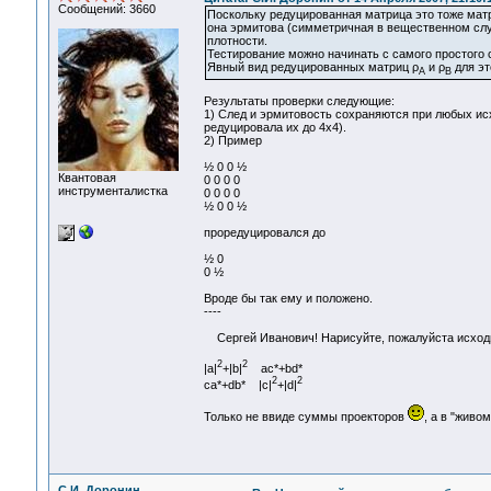
Сообщений: 3660
Поскольку редуцированная матрица это тоже матри
она эрмитова (симметричная в вещественном случ
плотности.
Тестирование можно начинать с самого простого с
Явный вид редуцированных матриц ρ
и ρ
для эт
A
В
Результаты проверки следующие:
1) След и эрмитовость сохраняются при любых и
редуцировала их до 4х4).
2) Пример
½ 0 0 ½
Квантовая
0 0 0 0
инструменталистка
0 0 0 0
½ 0 0 ½
проредуцировался до
½ 0
0 ½
Вроде бы так ему и положено.
----
Сергей Иванович! Нарисуйте, пожалуйста исходну
2
2
|a|
+|b|
ac*+bd*
2
2
ca*+db* |c|
+|d|
Только не ввиде суммы проекторов
, а в "живо
С.И. Доронин