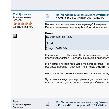
С.И. Доронин
Re: Численный анализ многокубитных
Администратор
«
Ответ #65 :
15 Апреля 2007, 14:11:00 »
Ветеран
Вы не стали нормировать на единицу? Наверное, по
Сообщений: 795
Пипа, я только очень прошу Вас быть более внима
Цитата:
Ее редукция по A дает:
5 11
11 15
(след = 5+15=30)
Очевидно, что 5+15 это не 30, я догадываюсь, что
просто запутаемся. И остальные цифры проверьте
И с терминологией тоже давайте договоримся, – ред
матрица, наоборот, редукция по B, когда остается 
Вы можете поправить в своем тексте, а это сообще
Чуть позже я еще приведу примеры, в том числе с
нам все равно нужны полные размеры. Сжимать нич
Pipa
Re: Численный анализ многокубитных
Администратор
«
Ответ #66 :
15 Апреля 2007, 14:23:46 »
Ветеран