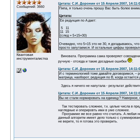
Цитата: С.И. Доронин от 15 Апреля 2007, 14:11:
Сообщений: 3660
Пипа, я только очень прошу Вас быть более вним
Цитата:
Ее редукция по A дает:
5 11
11 15
(след = 5+15=30)
Очевидно, что 5+15 это не 30, я догадываюсь, чт
просто запутаемся. И остальные цифры проверьте
Квантовая
Виновата. Программа сама проверяет совпадение 
инструменталистка
ручную - отсюда и такие досадные ошибки
.
Цитата: С.И. Доронин от 15 Апреля 2007, 14:11:
И с терминологией тоже давайте договоримся, – ред
матрица, наоборот, редукция по B, когда остается 
Здесь я ничего не напутала - результат действит
Цитата: С.И. Доронин от 15 Апреля 2007, 14:11:
Вы не стали нормировать на единицу? Наверное, п
Так тестировать сложнее, т.к. целые числа в пре
наглядные и оперировть ими в уме сложнее.
Программе же все равно что считать. А любая нор
данный алгоритм имеет дело только с суммировани
не верите, то я готова это проверить.