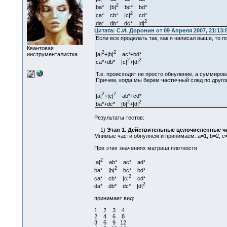
2
ba* |b|
bc* bd*
2
ca* cb* |c|
cd*
2
da* db* dc* |d|
Цитата: С.И. Доронин от 09 Апреля 2007, 21:13:
Если все проделать так, как я написал выше, то п
Квантовая
2
2
|a|
+|b|
ac*+bd*
инструменталистка
2
2
ca*+db* |c|
+|d|
Т.е. происходит не просто обнуление, а суммиро
Причем, когда мы берем частичный след по другому
2
2
|a|
+|с|
ab*+cd*
2
2
ba*+dc* |b|
+|d|
Результаты тестов:
1)
Этап 1. Действительные целочисленные ч
Мнимые части обнуляем и принимаем: a=1, b=2, c=
При этих значениях матрица плотности
2
|a|
ab* ac* ad*
2
ba* |b|
bc* bd*
2
ca* cb* |c|
cd*
2
da* db* dc* |d|
принимает вид:
1 2 3 4
2 4 6 8
3 6 9 12