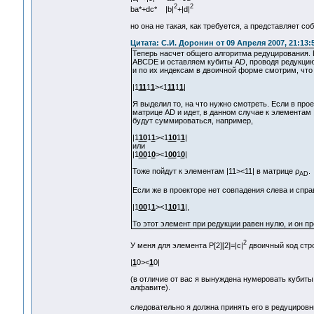
2
2
ba*+dc* |b|
+|d|
но она не такая, как требуется, а представляет соб
Цитата: С.И. Доронин от 09 Апреля 2007, 21:13:
Теперь насчет общего алгоритма редуцирования.
ABCDE и оставляем кубиты AD, проводя редукцию
и по их индексам в двоичной форме смотрим, что с
|1
11
1
1
><1
11
1
1
|
Я выделил то, на что нужно смотреть. Если в про
матрице AD и идет, в данном случае к элементам 
будут суммироваться, например,
|1
10
1
1
><1
10
1
1
|
или
|1
00
1
0
><1
00
1
0
|
Тоже пойдут к элементам |11><11| в матрице ρ
.
AD
Если же в проекторе нет совпадения слева и спра
|1
00
1
1
><1
10
1
1
|,
То этот элемент при редукции равен нулю, и он пр
2
У меня для элемента P[2][2]=|c|
двоичный код строк
|
1
0><
1
0|
(в отличие от вас я вынуждена нумеровать кубиты
алфавите).
следовательно я должна принять его в редуцировнн