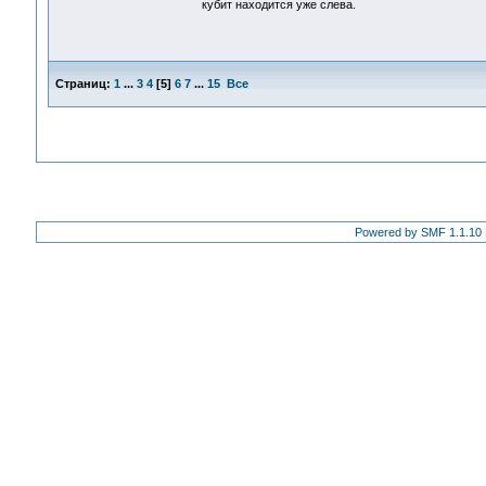
кубит находится уже слева.
Страниц:
1
...
3
4
[
5
]
6
7
...
15
Все
Powered by SMF 1.1.10