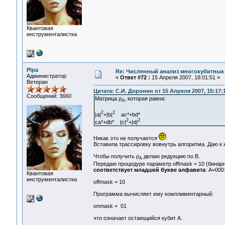
Квантовая
инструменталистка
Pipa
Re: Численный анализ многокубитных
Администратор
«
Ответ #72 :
15 Апреля 2007, 18:01:51 »
Ветеран
Цитата: С.И. Доронин от 15 Апреля 2007, 15:17:
Сообщений: 3660
Матрица ρ
, которая равна:
A
2
2
|a|
+|b|
ac*+bd*
2
2
ca*+db* |c|
+|d|
Никак это не получается
.
Вставила трассировку вовнутрь алгоритма. Даю к 
Чтобы получить ρ
делаю редукцию по B.
A
Передаю процедуре параметр offmask = 10 (бинарн
соответствует младшей букве алфавита
: A=000
Квантовая
инструменталистка
offmask = 10
Программа вычисляет ему комплиментарный:
onmask = 01
что означает остающийся кубит A.