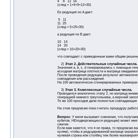
4 8 12 16
(след = 1+4+9+12=30)
Ее редукция по A дает:
5 11
11 25
(след = 5+25=30)
а редукция по B дает:
10 14
14 20
(след = 10+20=30)
что совпадает с приведенным вами общим решен
2)
Этап 2. Действительных случайные числа.
Значения a, b, c, d генерировались с помощью ге
исходная матрица плотности и матрица ожидаемог
После проведения редукции результат автоматиче
совпадения или расхождения.
На 100 автоматически сгенерированных примерах 
3)
Этап 3. Комплексные случайные числа.
Проводился аналогично этапу 2, но матрица мнимы
генерацией нижнего треугольника, а верхний запо
Те же 100 проходов дали полностью совпадающие р
На этом предлагаю пока считать процедуру работ
Вопрос
: У меня вызывает сомнение, что получа
кубитов, НЕподвергающихся редукции) может имет
сжатия.
Если вам кажется, что я не права, то предлагаю ва
нулям), чтобы в редуцированной матрице оказалс
нулевая строка или столбец тем более маловероят