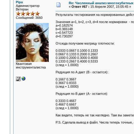
Pipa
Re: Численный анализ многокубитных
Администратор
«
Ответ #67 :
15 Апреля 2007, 15:05:45 »
Ветеран
Результаты тестирования на нормированных дейс
Сообщений: 3660
Значения a=1, b=2, c=3, d=4 после нормировки - п
a=0.182574
b=0.365148
c=0.547723
d=0.730297
Отсюда получаем матрицу плотности:
0.0333 0.0667 0.1000 0.1333
0.0667 0.1333 0.2000 0.2667
0.1000 0.2000 0.3000 0.4000
0.1333 0.2667 0.4000 0.5333
Квантовая
(след = 1.0000)
инструменталистка
Редукция по А дает (В - остается):
0.1667 0.3667
0.3667 0.8333
(след = 1.0000)
Редукция по B дает (A - остается):
0.3333 0.4667
0.4667 0.6667
(след = 1.0000)
Как видите, теперь не так наглядно. Там вы замети
P.S. Сделала вывод в файл. Числа теперь точные, 