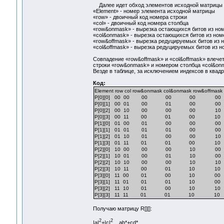
Далее идет обход элементов исходной матрицы P[
«Element» - номер элемента исходной матрицы
«row» - двоичный код номера строки
«col» - двоичный код номера столбца
«row&onmask» - вырезка остающихся битов из ном
«col&onmask» - вырезка остающихся битов из ном
«row&offmask» - вырезка редуцируемых битов из 
«col&offmask» - вырезка редуцируемых битов из н
Совпадение «row&offmask» и «col&offmask» влечет 
строки «row&onmask» и номером столбца «col&on
Везде в таблице, за исключением индексов в квад
Код:
Element row col row&onmask col&onmask row&offmask 
P[0][0] 00 00 00 00 00 00 R[0][0]
P[0][1] 00 01 00 01 00 00 R[0][1
P[0][2] 00 10 00 00 00 10
P[0][3] 00 11 00 01 00 10
P[1][0] 01 00 01 00 00 00 R[1][0
P[1][1] 01 01 01 01 00 00 R[1][1]
P[1][2] 01 10 01 00 00 10
P[1][3] 01 11 01 01 00 10
P[2][0] 10 00 00 00 10 00
P[2][1] 10 01 00 01 10 00
P[2][2] 10 10 00 00 10 10 R[0][0]
P[2][3] 10 11 00 01 10 10 R[0][1
P[3][0] 11 00 01 00 10 00
P[3][1] 11 01 01 01 10 00
P[3][2] 11 10 01 00 10 10 R[1][0
P[3][3] 11 11 01 01 10 10 R[1][1]
Получаю матрицу R[][]:
2
2
|a|
+|c|
ab*+cd*