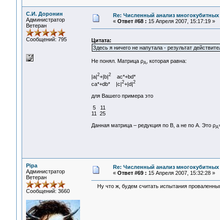
С.И. Доронин
Re: Численный анализ многокубитных
Администратор
«
Ответ #68 :
15 Апреля 2007, 15:17:19 »
Ветеран
Сообщений: 795
Цитата:
Здесь я ничего не напутала - результат действите
Не понял. Матрица ρ
, которая равна:
A
2
2
|a|
+|b|
ac*+bd*
2
2
ca*+db* |c|
+|d|
для Вашего примера это
5 11
11 25
Данная матрица – редукция по В, а не по А. Это ρ
A
Pipa
Re: Численный анализ многокубитных
Администратор
«
Ответ #69 :
15 Апреля 2007, 15:32:28 »
Ветеран
Ну что ж, будем считать испытания проваленными
Сообщений: 3660