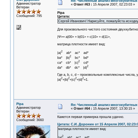
Re: Численный анализ многокубитных
Администратор
«
Ответ #63 :
15 Апреля 2007, 02:23:03 »
Ветеран
Pipa
Сообщений: 795
Цитата:
Сергей Иванович! Нарисуйте, пожалуйста исходную
Для произвольного чистого состояния двухкубитн
|Ψ>= a|00> + b|01> + c|10> + d|11>,
матрица плотности имеет вид:
2
|a|
ab* ac* ad*
2
ba* |b|
bc* bd*
2
ca* cb* |c|
cd*
2
da* db* dc* |d|
Где а, b, c, d – произвольные комплексные числа
2
2
2
2
|a|
+|b|
+|c|
+|d|
=1.
Pipa
Re: Численный анализ многокубитных
Администратор
«
Ответ #64 :
15 Апреля 2007, 13:30:15 »
Ветеран
Кажется первая примерка прошла удачно.
Сообщений: 3660
Цитата: С.И. Доронин от 15 Апреля 2007, 02:23:
матрица плотности имеет вид:
2
|a|
ab* ac* ad*