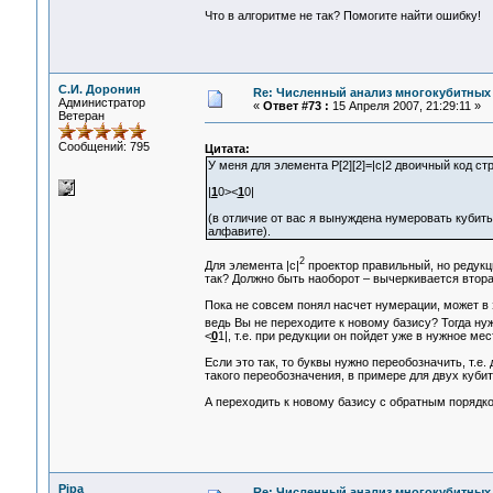
Что в алгоритме не так? Помогите найти ошибку!
С.И. Доронин
Re: Численный анализ многокубитных
Администратор
«
Ответ #73 :
15 Апреля 2007, 21:29:11 »
Ветеран
Сообщений: 795
Цитата:
У меня для элемента P[2][2]=|c|2 двоичный код стр
|
1
0><
1
0|
(в отличие от вас я вынуждена нумеровать кубит
алфавите).
2
Для элемента |c|
проектор правильный, но редукци
так? Должно быть наоборот – вычеркивается вторая 
Пока не совсем понял насчет нумерации, может в э
ведь Вы не переходите к новому базису? Тогда нуж
<
0
1|, т.е. при редукции он пойдет уже в нужное ме
Если это так, то буквы нужно переобозначить, т.е.
такого переобозначения, в примере для двух кубит
А переходить к новому базису с обратным порядк
Pipa
Re: Численный анализ многокубитных