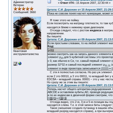
Администратор
«
Ответ #74 :
15 Апреля 2007, 22:30:44 »
Ветеран
Цитата: С.И. Доронин от 15 Апреля 2007, 21:29:
Сообщений: 3660
Пока не совсем понял насчет нумерации, может в
Я тоже этого не пойму.
Если посмотреть на матрицу плотности, то там куб
находится ближе к нижнему краю диагонали.
Отсюда следует, что с ростом
индекса
в матриц
направлении.
Вы пишите:
Цитата: С.И. Доронин от 09 Апреля 2007, 21:13:
Если простыми словами, то на любой элемент ма
Код:
ρ[i][j]
Квантовая
можно смотреть как на запись данного элемента в
инструменталистка
элемент ρ
для 5-кубитной системы это проектор 
23
с 0, как обычно в Си, т.е. самый первый элемент 
размер 32*32 и самый последний элемент ρ
(
31;31
элемент в виде проектора записывается |11111><11
С эти я полностью согласна. Но раз уж элемент 
если 2 это 00010, а 3 это 00011, то младший бит у
EDCBA – младший справа. 00001 – это у нас «встал»
Но сразу же за этим вы пишите:
Цитата: С.И. Доронин от 09 Апреля 2007, 21:13:
Теперь насчет общего алгоритма редуцирования.
ABCDE и оставляем кубиты AD, проводя редукцию
и по их индексам в двоичной форме смотрим, что с
|1
11
1
1
><1
11
1
1
|
Отсюда видно, что 2-ю, 3-ю и 5-ю позиции вы под
находится слева. Т.е. в этой записи биты следуют
Такое смешение создало путаницу в вашем объяс
младший разряд находится справа), а при вычер