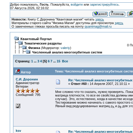
Добро пожаловать,
Гость
. Пожалуйста,
войдите
или
зарегистрируйтесь
.
07 Августа 2026, 02:16:02
Новости:
Книгу С.Доронина "Квантовая магия" читать
здесь
Материалы старого сайта "Физика Магии" доступны для просмотра
здесь
О замеченных глюках просьба писать на почту
quantmag@mail.ru
Квантовый Портал
Тематические разделы
0 П
Физика
(Модератор:
valeriy
)
Численный анализ многокубитных систем
Страниц:
1
...
3
4
[
5
]
6
7
...
15
Все
Тема: Численный анализ многокубитных систем
Автор
С.И. Доронин
Re: Численный анализ многокубитных
Администратор
«
Ответ #60 :
14 Апреля 2007, 21:10:11 »
Ветеран
Мне сложно что-то сказать, нужно проверять. По
Сообщений: 795
матрица плотности, то все ее свойства должны им
случае). Это, естественно, когда в качестве исхо
Тестирование можно начинать с самого простого с
Явный вид редуцированных матриц ρ
и ρ
для это
A
В
ksv
Re: Численный анализ многокубитных