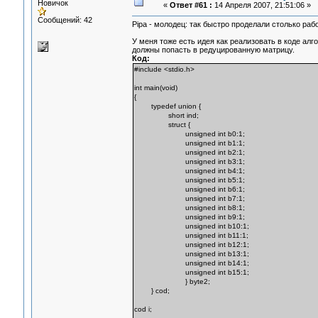
Новичок
«
Ответ #61 :
14 Апреля 2007, 21:51:06 »
Сообщений: 42
Pipa - молодец: так быстро проделали столько раб
У меня тоже есть идея как реализовать в коде ал
должны попасть в редуцированную матрицу.
Код:
#include <stdio.h>
int main(void)
{
typedef union {
short ind;
struct {
unsigned int b0:1;
unsigned int b1:1;
unsigned int b2:1;
unsigned int b3:1;
unsigned int b4:1;
unsigned int b5:1;
unsigned int b6:1;
unsigned int b7:1;
unsigned int b8:1;
unsigned int b9:1;
unsigned int b10:1;
unsigned int b11:1;
unsigned int b12:1;
unsigned int b13:1;
unsigned int b14:1;
unsigned int b15:1;
} byte2;
} cod;
cod i;