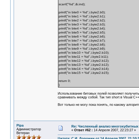
scanf("%d",&i.ind);
printf("\n bite0 = %d",i.byte2.b0);
printf("\n bite1 = %d",i.byte2.b1);
printf("\n bite2 = %d",i.byte2.b2);
printf("\n bite3 = %d",i.byte2.b3);
printf("\n bite4 = %d",i.byte2.b4);
printf("\n bite5 = %d",i.byte2.b5);
printf("\n bite6 = %d",i.byte2.b6);
printf("\n bite7 = %d",i.byte2.b7);
printf("\n bite8 = %d",i.byte2.b8);
printf("\n bite9 = %d",i.byte2.b9);
printf("\n bite10 = %d",i.byte2.b10);
printf("\n bite11 = %d",i.byte2.b11);
printf("\n bite12 = %d",i.byte2.b12);
printf("\n bite13 = %d",i.byte2.b12);
printf("\n bite14 = %d",i.byte2.b14);
printf("\n bite15 = %d",i.byte2.b15);
return 0;
}
Использование битовых полей позволяет получить
сравнивать между собой. Так тип short в Visual C
Вот только не могу пока понять, по какому алго
Pipa
Re: Численный анализ многокубитных
Администратор
«
Ответ #62 :
14 Апреля 2007, 22:23:27 »
Ветеран
Цитата: С.И. Доронин от 14 Апреля 2007, 21:10: