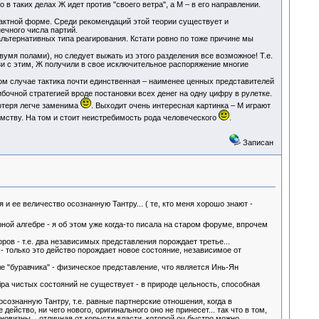
в таких делах Ж идет против "своего ветра", а М – в его направлении.
актной форме. Среди рекомендаций этой теории существует и
ечного числа партий.
ьтернативных типа реагирования. Кстати ровно по тоже причине мы
вумя полами), но следует выжать из этого разделения все возможное! Т.е.
язи с этим, Ж получили в свое исключительное распоряжение многие
м случае тактика почти единственная – наименее ценных представителей
ибочной стратегией вроде постановки всех денег на одну цифру в рулетке.
потеря легче заменима
. Выходит очень интересная картинка – М играют
омству. На том и стоит неистребимость рода человеческого
.
Записан
и ее величество осознанную Тантру... ( те, кто меня хорошо знают -
ной алгебре - я об этом уже когда-то писала на старом форуме, впрочем
оров - т.е. два независимых представления порождает третье...
 - только это действо порождает новое состояние, независимое от
е "буравчика" - физическое представление, что является Инь-Ян
ipa чистых состояний не существует - в природе цельность, способная
сознанную Тантру, т.е. равные партнерские отношения, когда в
йство, ни чего нового, оригинального оно не принесет... так что в том,
новизны... отличная от корысти власти, которой оч быстро можно