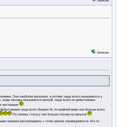
Записан
Записан
поживы. Они наиболее рисковые, а потому чаще всего оказываются у
х, когда находка оказывается ценной, чаще всего ее добытчиками
лее настырные
.
. Добытчиками чаще всего бывают М, по крайней мере они больше всего
По своему статусу они больше похожи на евнухов
.
ию неверно рассматривать с точки зрения справедливости. Кто-то