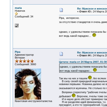
maria
Re: Мужское и женское
Новичок
«
Ответ #3 :
24 Марта 20
Сообщений: 34
Pipa, интересно.
за отсутствие стандартов я очень даж
однако, с удовольствием попахала бы
вот ведь какой парадокс...
Pipa
Re: Мужское и женское
Администратор
«
Ответ #4 :
24 Марта 20
Ветеран
Цитата: maria от 24 Марта 2007, 01:30
Сообщений: 3660
однако, с удовольствием попахала б
вот ведь какой парадокс...
Так мы на них и пашем
, без всяких
В силу своей природной маргинальнос
новинки первыми. Новинка далеко не в
оказываются мужчины. Не столько по п
Вопреки стереотипу "рабочие пчелы с
добывают
. Впрочем, пчелы тоже ск
И в науке дело обстоит примерно так
Квантовая инструменталистка
Я не разделяю идей феминизма, т.к. 
президент, а кто-то чернорабочий. Суд