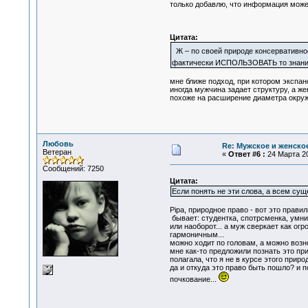
только добавлю, что информация может
Цитата:
Ж – по своей природе консервативное
фактически ИСПОЛЬЗОВАТЬ то знание,
мне ближе подход, при котором экспа
иногда мужчина задает структуру, а ж
похоже на расширение диаметра окружн
Любовь
Re: Мужское и женское
Ветеран
«
Ответ #6 :
24 Марта 20
Сообщений: 7250
Цитата:
Если понять не эти слова, а всем су
Pipa, природное право - вот это прави
бывает: студентка, спотрсменка, умниц
или наоборот... а муж сверкает как о
гармоничным...
можно ходит по головам, а можно возно
мне как-то предложили познать это при
полагала, что я не в курсе этого природ
да и откуда это право быть пошло? и 
почкование...