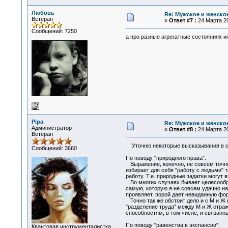
Любовь
Re: Мужское и женское
Ветеран
«
Ответ #7 :
24 Марта 20
Сообщений: 7250
а про разные агрегатные состояниях 
Pipa
Re: Мужское и женское
Администратор
«
Ответ #8 :
24 Марта 20
Ветеран
Уточню некоторые высказывания в св
Сообщений: 3660
По поводу "природного права".
Выражение, конечно, не совсем точное
избирает для себя "работу с людьми" 
работу. Т.е. природные задатки могут 
Во многих случаях бывает целесообраз
самую, которую я не совсем удачно на
проявляет, порой дает невиданную фор
Точно так же обстоит дело и с М и Ж 
"разделение труда" между М и Ж отра
способностям, в том числе, и связанн
По поводу "равенства в экспансии".
Квантовая инструменталистка