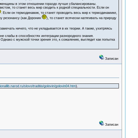
к женщины в этом отношении гораздо лучше сбалансированы.
том, то станет весь мир сводить к родной специальности. Если он
. Если он термодинамик, то станет проводить весь мир к термодинамике,
му резонансу (как Доронин
), то станет всячески натягивать на природу
 замечать ничего, что не укладывается в их теории. А также, ухитряясь
е слабы в способностях интеграции разнородного знания.
нако с мужской точки зрения это, к сожалению, выглядит как попытка
Записан
itionallib.narod.ru/slovo/traditio/golovin/golovin04.htm
).
Записан