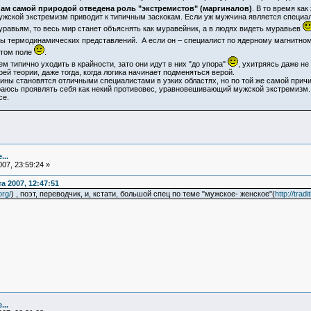
ам самой природой отведена роль "экстремистов" (маргиналов)
. В то время ка
ской экстремизм приводит к типичным заскокам. Если уж мужчина является специалис
равьям, то весь мир станет объяснять как муравейник, а в людях видеть муравьев
елы термодинамических представлений. А если он – специалист по ядерному магнитно
итом поле
.
 типично уходить в крайности, зато они идут в них "до упора"
, ухитряясь даже не
оей теории, даже тогда, когда логика начинает подменяться верой.
 становятся отличными специалистами в узких областях, но по той же самой причин
сь проявлять себя как некий противовес, уравновешивающий мужской экстремизм. Од
се.
...
07, 23:59:24 »
 2007, 12:47:51
org/
) , поэт, переводчик, и, кстати, большой спец по теме "мужское- женское"(
http://trad
...