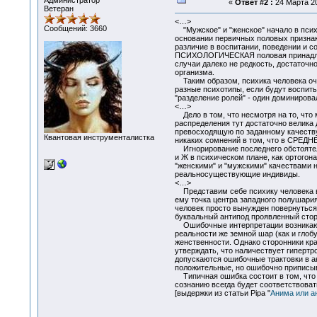
Администратор
«
Ответ #2 :
24 Марта 20
Ветеран
<…>
Сообщений: 3660
"Мужское" и "женское" начало в психо
основании первичных половых признак
различие в воспитании, поведении и 
ПСИХОЛОГИЧЕСКАЯ половая принадлежн
случаи далеко не редкость, достаточн
организма.
Таким образом, психика человека оче
разные психотипы, если будут воспиты
"разделение ролей" - один доминировал
<…>
Дело в том, что несмотря на то, что
распределения тут достаточно велика 
превосходящую по заданному качеств
Квантовая инструменталистка
никаких сомнений в том, что в СРЕДН
Игнорирование последнего обстоятельс
и Ж в психическом плане, как ортогон
"женскими" и "мужскими" качествами н
реальносуществующие индивиды.
<…>
Представим себе психику человека в в
ему точка центра западного полушария
человек просто вынужден повернуться 
буквальный антипод проявленный сторо
Ошибочные интерпретации возникают к
реальности же земной шар (как и глоб
женственности. Однако сторонники кра
утверждать, что наличествует гипертр
допускаются ошибочные трактовки в ан
положительные, но ошибочно приписыв
Типичная ошибка состоит в том, что в
сознанию всегда будет соответствоват
[выдержки из статьи Pipa "
Анима или а