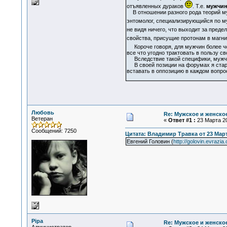
отъявленных дураков
. Т.е.
мужчин
В отношении разного рода теорий муж
энтомолог, специализирующийся по му
не видя ничего, что выходит за пред
свойства, присущие протонам в магн
Короче говоря, для мужчин более чем
все что угодно трактовать в пользу св
Вследствие такой специфики, мужчины
В своей позиции на форумах я стараю
вставать в оппозицию в каждом вопро
Любовь
Re: Мужское и женское
Ветеран
«
Ответ #1 :
23 Марта 20
Сообщений: 7250
Цитата: Владимир Травка от 23 Марта
Евгений Головин (
http://golovin.evrazia.
Pipa
Re: Мужское и женское