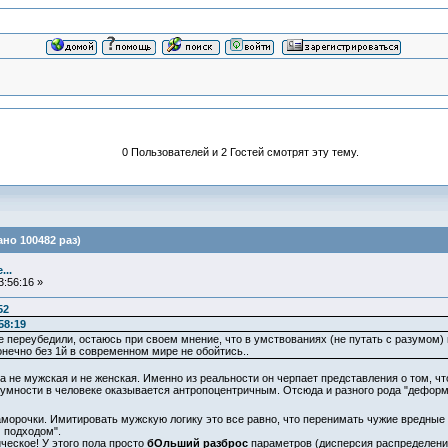
0 Пользователей и 2 Гостей смотрят эту тему.
но 100482 раз)
..
:56:16 »
52
58:19
 переубедили, остаюсь при своем мнение, что в умствованиях (не путать с разумом)
онечно без 1й в современном мире не обойтись..
 не мужская и не женская. Именно из реальности он черпает представления о том, что
зумности в человеке оказывается антропоцентричным. Отсюда и разного рода "деформ
орочки. Имитировать мужскую логику это все равно, что перенимать чужие вредные
 подходом".
еское! У этого пола просто
бОльший разброс
параметров (дисперсия распределения)