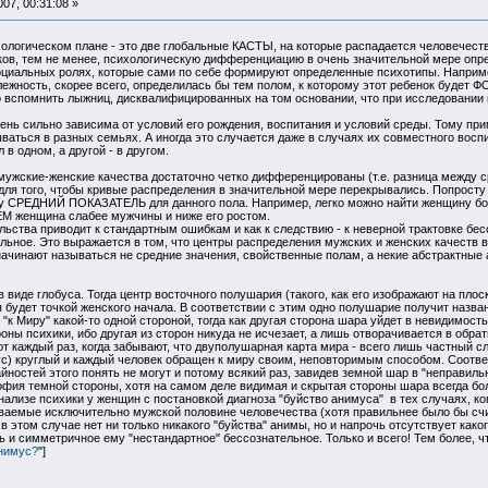
07, 00:31:08 »
логическом плане - это две глобальные КАСТЫ, на которые распадается человечество. 
ов, тем не менее, психологическую дифференциацию в очень значительной мере опред
социальных ролях, которые сами по себе формируют определенные психотипы. Наприме
ость, скорее всего, определилась бы тем полом, к которому этот ребенок будет 
о вспомнить лыжниц, дисквалифицированных на том основании, что при исследовании 
нь сильно зависима от условий его рождения, воспитания и условий среды. Тому при
ваться в разных семьях. А иногда это случается даже в случаях их совместного восп
 в одном, а другой - в другом.
 мужские-женские качества достаточно четко дифференцированы (т.е. разница между 
для того, чтобы кривые распределения в значительной мере перекрывались. Попросту 
у СРЕДНИЙ ПОКАЗАТЕЛЬ для данного пола. Например, легко можно найти женщину бо
ЕМ женщина слабее мужчины и ниже его ростом.
тва приводит к стандартным ошибкам и как к следствию - к неверной трактовке бесс
альное. Это выражается в том, что центры распределения мужских и женских качеств в
ачинают называться не средние значения, свойственные полам, а некие абстрактные 
иде глобуса. Тогда центр восточного полушария (такого, как его изображают на плоск
 будет точкой женского начала. В соответствии с этим одно полушарие получит назван
"к Миру" какой-то одной стороной, тогда как другая сторона шара уйдет в невидимость
ны психики, ибо другая из сторон никуда не исчезает, а лишь отворачивается в обратн
аждый раз, когда забывают, что двуполушарная карта мира - всего лишь частный слу
ус) круглый и каждый человек обращен к миру своим, неповторимым способом. Соотве
йностей этого понять не могут и потому всякий раз, завидев земной шар в "неправиль
офия темной стороны, хотя на самом деле видимая и скрытая стороны шара всегда бол
ализе психики у женщин с постановкой диагноза "буйство анимуса" в тех случаях, к
аемые исключительно мужской половине человечества (хотя правильнее было бы счит
 этом случае нет ни только никакого "буйства" анимы, но и напрочь отсутствует как
ь и симметричное ему "нестандартное" бессознательное. Только и всего! Тем более, ч
нимус?
"]