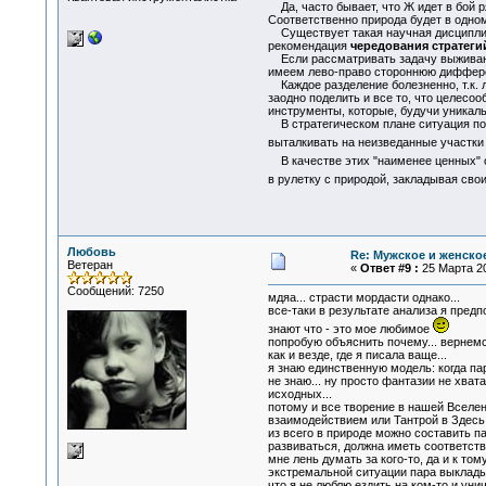
Да, часто бывает, что Ж идет в бой ря
Соответственно природа будет в одном
Существует такая научная дисциплина
рекомендация
чередования стратеги
Если рассматривать задачу выживания
имеем лево-право стороннюю диффер
Каждое разделение болезненно, т.к. л
заодно поделить и все то, что целесо
инструменты, которые, будучи уникал
В стратегическом плане ситуация под
выталкивать на неизведанные участки 
В качестве этих "наименее ценных"
в рулетку с природой, закладывая сво
Любовь
Re: Мужское и женское
Ветеран
«
Ответ #9 :
25 Марта 20
Сообщений: 7250
мдяа... страсти мордасти однако...
все-таки в результате анализа я предп
знают что - это мое любимое
попробую объяснить почему... вернемс
как и везде, где я писала ваще...
я знаю единственную модель: когда пар
не знаю... ну просто фантазии не хват
исходных...
потому и все творение в нашей Вселен
взаимодействием или Тантрой в Здесь 
из всего в природе можно составить п
развиваться, должна иметь соответст
мне лень думать за кого-то, да и к т
экстремальной ситуации пара выкладыва
что я не люблю ездить на ком-то и ун