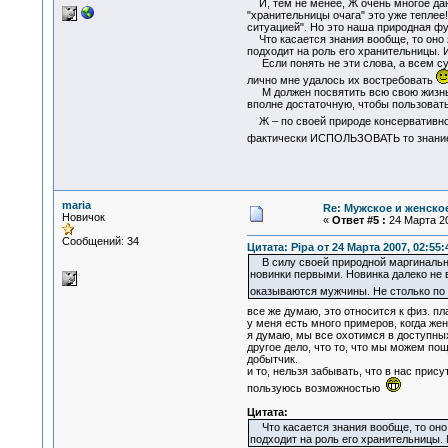
И, тем не менее, Ж очень многое дано
"хранительницы очага" это уже теплее!
ситуацией". Но это наша природная ф
Что касается знания вообще, то оно я
подходит на роль его хранительницы. 
Если понять не эти слова, а всем су
лично мне удалось их востребовать
М должен посвятить всю свою жизнь ка
вполне достаточную, чтобы пользоватьс
Ж – по своей природе консервативное 
фактически ИСПОЛЬЗОВАТЬ то знание, 
maria
Re: Мужское и женское
Новичок
«
Ответ #5 :
24 Марта 20
Сообщений: 34
Цитата: Pipa от 24 Марта 2007, 02:55:
В силу своей природной маргинально
новинки первыми. Новинка далеко не в
оказываются мужчины. Не столько по 
все же думаю, это относится к физ. пл
у меня есть много примеров, когда же
я думаю, мы все охотимся в доступны
другое дело, что то, что мы можем по
добытчик.
и то, нельзя забывать, что в нас прису
пользуюсь возможностью
Цитата:
Что касается знания вообще, то оно 
подходит на роль его хранительницы.