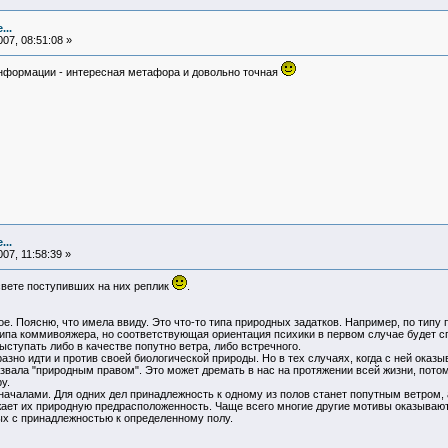
...
07, 08:51:08 »
информации - интересная метафора и довольно точная
...
07, 11:58:39 »
ете поступивших на них реплик
.
. Поясню, что имела ввиду. Это что-то типа природных задатков. Например, по типу 
типа коммивояжера, но соответствующая ориентация психики в первом случае будет с
выступать либо в качестве попутно ветра, либо встречного.
но идти и против своей биологической природы. Но в тех случаях, когда с ней оказы
звала "природным правом". Это может дремать в нас на протяжении всей жизни, потому
у.
началами. Для одних дел принадлежность к одному из полов станет попутным ветром, 
жает их природную предрасположенность. Чаще всего многие другие мотивы оказываю
ых с принадлежностью к определенному полу.