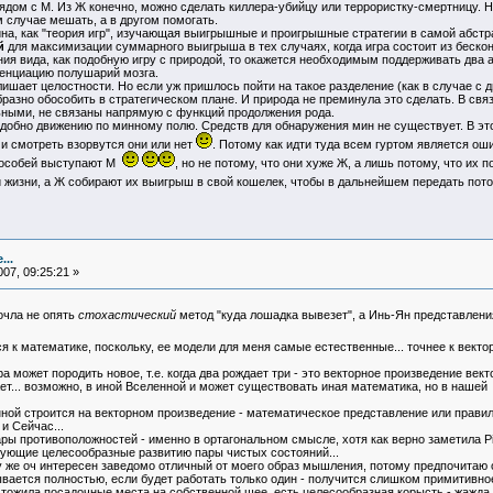
дом с М. Из Ж конечно, можно сделать киллера-убийцу или террористку-смертницу. Но 
 случае мешать, а в другом помогать.
, как "теория игр", изучающая выигрышные и проигрышные стратегии в самой абстр
й
для максимизации суммарного выигрыша в тех случаях, когда игра состоит из бескон
 вида, как подобную игру с природой, то окажется необходимым поддерживать два ал
енциацию полушарий мозга.
ишает целостности. Но если уж пришлось пойти на такое разделение (как в случае с д
образно обособить в стратегическом плане. И природа не преминула это сделать. В св
ьными, не связаны напрямую с функций продолжения рода.
обно движению по минному полю. Средств для обнаружения мин не существует. В это
и смотреть взорвутся они или нет
. Потому как идти туда всем гуртом является ош
 особей выступают М
, но не потому, что они хуже Ж, а лишь потому, что их 
и жизни, а Ж собирают их выигрыш в свой кошелек, чтобы в дальнейшем передать пот
...
07, 09:25:21 »
очла не опять
стохастический
метод "куда лошадка вывезет", а Инь-Ян представления 
я к математике, поскольку, ее модели для меня самые естественные... точнее к вектор
а может породить новое, т.е. когда два рождает три - это векторное произведение вект
ает... возможно, в иной Вселенной и может существовать иная математика, но в нашей
ной строится на векторном произведение - математическое представление или правил
и Сейчас...
ары противоположностей - именно в ортагональном смысле, хотя как верно заметила P
вующие целесообразные развитию пары чистых состояний...
ому же оч интересен заведомо отличный от моего образ мышления, потому предпочитаю о
ется полностью, если будет работать только один - получится слишком примитивное де
ичтожила посадочные места на собственной шее, есть целесообразная корысть - жажда 