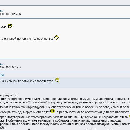
...
07, 01:30:52 »
е За!
 на сильной половине человечества
...
07, 02:55:49 »
:52
ы на сильной половине человечества
 парадоксов.
ти, М подобны муравьям, наиболее далеко уползающими от муравейника, в поисках 
сегда оказывается "съедобной", и удача улыбается достаточно редко. Но в тех случая
ричине каких-то индивидуальных сверхспособностей, а более из-за того, что они бо
обирают мёд, а трутни его едят"
, в реальности дело обстоит чаще всего наоборот
орее подтверждение этого правила, чем исключение. Ну, какие же Ж из рабочих пчел?
же. Нобелевки получают единицы, а собирают знания по крупицам много народа.
расцениваю сложившиеся между полами отношения, как специализацию. А специализац
ьба.