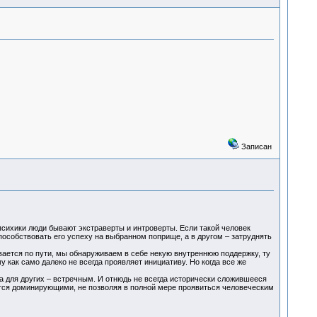
Записан
психики люди бывают экстраверты и интроверты. Если такой человек
пособствовать его успеху на выбранном поприще, а в другом – затруднять
вается по пути, мы обнаруживаем в себе некую внутреннюю поддержку, ту
 как само далеко не всегда проявляет инициативу. Но когда все же
а для других – встречным. И отнюдь не всегда исторически сложившееся
тся доминирующими, не позволяя в полной мере проявиться человеческим