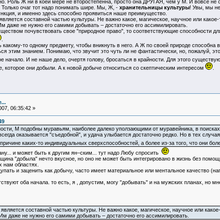
. Роль Ж ни в коей мере не второстепенна, просто она ДРУГАЯ, чем у М. И вовсе не с
 Только очаг тот надо понимать шире. Мы, Ж, -
хранительницы культуры
! Увы, мы н
ункция, и именно здесь способно проявиться наше преимущество.
вляется составной частью культуры. Не важно какое, магическое, научное или какое-
Им даже не нужно его самими добывать – достаточно его ассимилировать.
ществом почувствовать свое "природное право", то соответствующие способности дл
.
кому-то одному предмету, чтобы вникнуть в него. А Ж по своей природе способна вни
я этим знанием. Понимаю, что звучит это чуть ли не фантастически, но, пожалуй, это 
начало. И не наше дело, очертя голову, бросаться в крайности. Для этого существу
которое они добыли. А к новой добыче относиться со скептическим интересом
.
...
07, 06:35:42 »
49
сти, М подобны муравьям, наиболее далеко уползающими от муравейника, в поисках 
сегда оказывается "съедобной", и удача улыбается достаточно редко. Но в тех случая
причине каких-то индивидуальных сверхспособностей, а более из-за того, что они бо
ану... и может быть к другим ян–ским... тут надо Любу спросить
нщина "добыла" нечто вкусное, но оно не может быть интегрировано в жизнь без помощи
х нам областях.
щупать и заценить как добычу, часто имеет материальное или ментальное качество (
тствуют оба начала. то есть, я , допустим, могу "добывать" и на мужских планах, но мн
является составной частью культуры. Не важно какое, магическое, научное или какое
 Им даже не нужно его самими добывать – достаточно его ассимилировать.