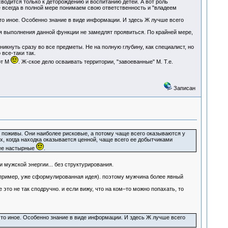
водится только к деторождению и воспитанию детей. А вот роль
е всегда в полной мере понимаем свою ответственность и "владеем
то иное. Особенно знание в виде информации. И здесь Ж лучше всего
я выполнения данной функции не замедлят проявиться. По крайней мере,
кнуть сразу во все предметы. Не на полную глубину, как специалист, но
все-таки так.
ют М
. Ж-ское дело осваивать территории, "завоеванные" М. Т.е.
Записан
поживы. Они наиболее рисковые, а потому чаще всего оказываются у
х, когда находка оказывается ценной, чаще всего ее добытчиками
лее настырные
.
 мужской энергии... без структурирования.
например, уже сформулированная идея). поэтому мужчина более явный
е это не так сподручно. и если вижу, что на ком–то можно попахать, то
-то иное. Особенно знание в виде информации. И здесь Ж лучше всего