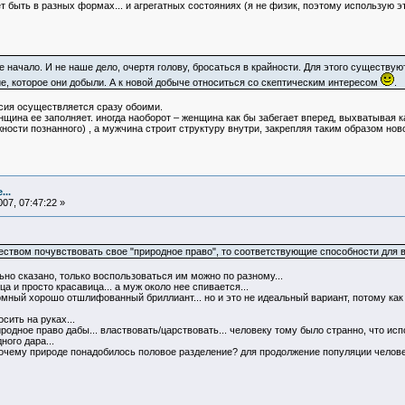
 быть в разных формах... и агрегатных состояниях (я не физик, поэтому использую э
 начало. И не наше дело, очертя голову, бросаться в крайности. Для этого существу
 которое они добыли. А к новой добыче относиться со скептическим интересом
.
нсия осуществляется сразу обоими.
енщина ее заполняет. иногда наоборот – женщина как бы забегает вперед, выхватывая 
ости познанного) , а мужчина строит структуру внутри, закрепляя таким образом ново
...
07, 07:47:22 »
ществом почувствовать свое "природное право", то соответствующие способности для
льно сказано, только воспользоваться им можно по разному...
а и просто красавица... а муж около нее спивается...
громный хорошо отшлифованный бриллиант... но и это не идеальный вариант, потому ка
сить на руках...
родное право дабы... властвовать/царствовать... человеку тому было странно, что исп
ного дара...
почему природе понадобилось половое разделение? для продолжение популяции челове