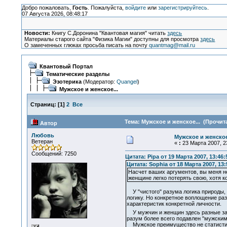
Добро пожаловать,
Гость
. Пожалуйста,
войдите
или
зарегистрируйтесь
.
07 Августа 2026, 08:48:17
Новости:
Книгу С.Доронина "Квантовая магия" читать
здесь
Материалы старого сайта "Физика Магии" доступны для просмотра
здесь
О замеченных глюках просьба писать на почту
quantmag@mail.ru
Квантовый Портал
Тематические разделы
Эзотерика
(Модератор:
Quangel
)
Мужское и женское...
Страниц:
[
1
]
2
Все
Тема: Мужское и женское... (Прочита
Автор
Любовь
Мужское и женское.
Ветеран
«
:
23 Марта 2007, 23
Сообщений: 7250
Цитата: Pipa от 19 Марта 2007, 13:46:
Цитата: Sophia от 18 Марта 2007, 13:
Насчет ваших аргументов, вы меня не
женщине легко потерять свою, хотя к
У "чистого" разума логика природы, а
логику. Но конкретное воплощение ра
характеристик конкретной личности.
У мужчин и женщин здесь разные зам
разум более всего подавлен "мужским
Мужское преимущество не статистич