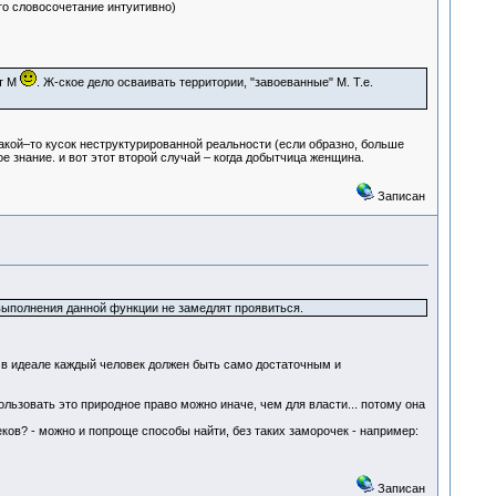
то словосочетание интуитивно)
ют М
. Ж-ское дело осваивать территории, "завоеванные" М. Т.е.
какой–то кусок неструктурированной реальности (если образно, больше
е знание. и вот этот второй случай – когда добытчица женщина.
Записан
 выполнения данной функции не замедлят проявиться.
к в идеале каждый человек должен быть само достаточным и
ользовать это природное право можно иначе, чем для власти... потому она
ков? - можно и попроще способы найти, без таких заморочек - например:
Записан