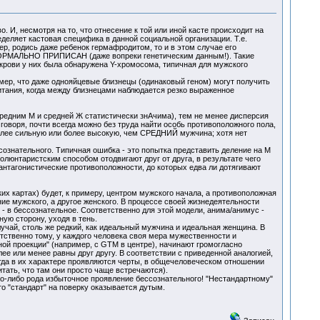
И, несмотря на то, что отнесение к той или иной касте происходит на
еляет кастовая специфика в данной социальной организации. Т.е.
р, родись даже ребенок гермафродитом, то и в этом случае его
ФОРМАЛЬНО ПРИПИСАН (даже вопреки генетическим данным!). Такие
крови у них была обнаружена Y-хромосома, типичная для мужского
мер, что даже однояйцевые близнецы (одинаковый геном) могут получить
итания, когда между близнецами наблюдается резко выраженное
средним М и средней Ж статистически знАчима), тем не менее дисперсия
говоря, почти всегда можно без труда найти особь противоположного пола,
лее сильную или более высокую, чем СРЕДНИЙ мужчина; хотя нет
ознательного. Типичная ошибка - это попытка представить деление на М
олюнтаристским способом отодвигают друг от друга, в результате чего
антагонистические противоположности, до которых едва ли дотягивают
их картах) будет, к примеру, центром мужского начала, а противоположная
ие мужского, а другое женского. В процессе своей жизнедеятельности
 - в бессознательное. Соответственно для этой модели, анима/анимус -
ую сторону, уходя в тень.
чай, столь же редкий, как идеальный мужчина и идеальная женщина. В
тственно тому, у каждого человека своя мера мужественности и
ной проекции" (например, с GTM в центре), начинают громогласно
ее или менее равны друг другу. В соответствии с приведенной аналогией,
огда в их характере проявляются черты, в общечеловеческом отношении
ать, что там они просто чаще встречаются).
ого-либо рода избыточное проявление бессознательного! "Нестандартному"
то "стандарт" на поверку оказывается дутым.