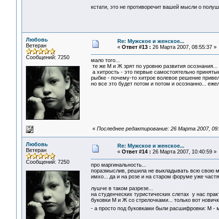
кстати, это не противоречит вашей мысли о полуш
Любовь
Re: Мужское и женское...
Ветеран
«
Ответ #13 :
26 Марта 2007, 08:55:37 »
Сообщений: 7250
мало того...
те же М и Ж зрят по уровню развития осознания...
а хитрость - это первые самостоятельно принятые
рыбке - почему-то хитрое волевое решение привело
но все это будет потом и потом и осознанно... ежел
«
Последнее редактирование: 26 Марта 2007, 09
Любовь
Re: Мужское и женское...
Ветеран
«
Ответ #14 :
26 Марта 2007, 10:40:59 »
Сообщений: 7250
про маргинальность...
поразмыслив, решила не выкладывать всю свою мод
имхо... да и на розе и на старом форуме уже част
лушче в таком разрезе...
на студенческих туристических слетах у нас практ
буковки М и Ж со стрелочками... только вот нович
- а просто под буковками были расшифровки: М - 