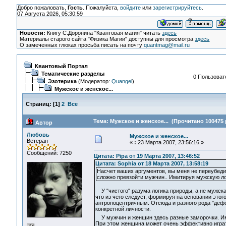
Добро пожаловать,
Гость
. Пожалуйста,
войдите
или
зарегистрируйтесь
.
07 Августа 2026, 05:30:59
Новости:
Книгу С.Доронина "Квантовая магия" читать
здесь
Материалы старого сайта "Физика Магии" доступны для просмотра
здесь
О замеченных глюках просьба писать на почту
quantmag@mail.ru
Квантовый Портал
Тематические разделы
0 Пользовате
Эзотерика
(Модератор:
Quangel
)
Мужское и женское...
Страниц:
[
1
]
2
Все
Тема: Мужское и женское... (Прочитано 100475 
Автор
Любовь
Мужское и женское...
Ветеран
«
:
23 Марта 2007, 23:56:16 »
Сообщений: 7250
Цитата: Pipa от 19 Марта 2007, 13:46:52
Цитата: Sophia от 18 Марта 2007, 13:58:19
Насчет ваших аргументов, вы меня не переубедил
сложно превзойти мужчин.. Имитируя мужскую лог
У "чистого" разума логика природы, а не мужская
что из чего следует, формируя на основании этог
антропоцентричным. Отсюда и разного рода "дефо
конкретной личности.
У мужчин и женщин здесь разные заморочки. Им
При этом женщина может очень эффективно играть