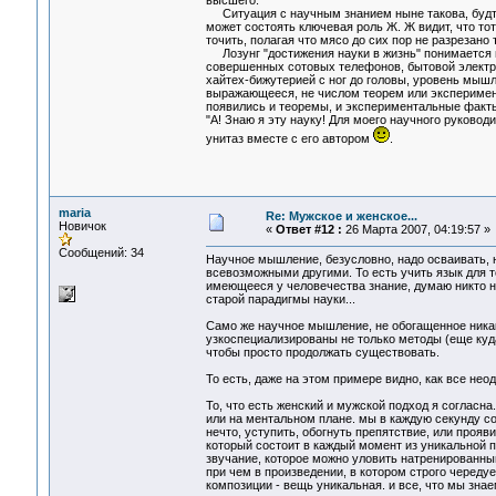
высшего.
Ситуация с научным знанием ныне такова, будто 
может состоять ключевая роль Ж. Ж видит, что то
точить, полагая что мясо до сих пор не разрезано 
Лозунг "достижения науки в жизнь" понимается н
совершенных сотовых телефонов, бытовой электрон
хайтех-бижутерией с ног до головы, уровень мышл
выражающееся, не числом теорем или эксперимен
появились и теоремы, и экспериментальные факты,
"А! Знаю я эту науку! Для моего научного руковод
унитаз вместе с его автором
.
maria
Re: Мужское и женское...
Новичок
«
Ответ #12 :
26 Марта 2007, 04:19:57 »
Сообщений: 34
Научное мышление, безусловно, надо осваивать, но
всевозможными другими. То есть учить язык для т
имеющееся у человечества знание, думаю никто не
старой парадигмы науки...
Само же научное мышление, не обогащенное никак
узкоспециализированы не только методы (еще куда н
чтобы просто продолжать существовать.
То есть, даже на этом примере видно, как все нео
То, что есть женский и мужской подход я согласна
или на ментальном плане. мы в каждую секунду с
нечто, уступить, обогнуть препятствие, или прояви
который состоит в каждый момент из уникальной п
звучание, которое можно уловить натренированным
при чем в произведении, в котором строго чередует
композиции - вещь уникальная. и все, что мы зна