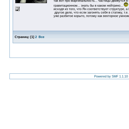
так вот про маргинальность... частицы движутся 
гравитационном... знать бы в каком нейтрино...
исходя из того, что Ян соответствует структуре, а
другое дело, что если загонять себя в статику, т.
уже разбитое корыто, потому как векторное умноже
Страниц:
[
1
]
2
Все
Powered by SMF 1.1.10