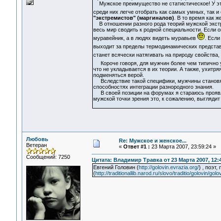
Мужское преимущество не статистическое! У эт
среди них легче отобрать как самых умных, так 
"экстремистов" (маргиналов)
. В то время как 
В отношении разного рода теорий мужской экстр
весь мир сводить к родной специальности. Если 
муравейник, а в людях видеть муравьев
. Если
выходит за пределы термодинамических представ
станет всячески натягивать на природу свойства
Короче говоря, для мужчин более чем типично ух
что не укладывается в их теории. А также, ухитряя
подменяться верой.
Вследствие такой специфики, мужчины становятс
способностях интеграции разнородного знания.
В своей позиции на форумах я стараюсь проявл
мужской точки зрения это, к сожалению, выглядит
Любовь
Re: Мужское и женское...
Ветеран
«
Ответ #1 :
23 Марта 2007, 23:59:24 »
Сообщений: 7250
Цитата: Владимир Травка от 23 Марта 2007, 12:
Евгений Головин (
http://golovin.evrazia.org/
) , поэт
(
http://traditionallib.narod.ru/slovo/traditio/golovin/gol