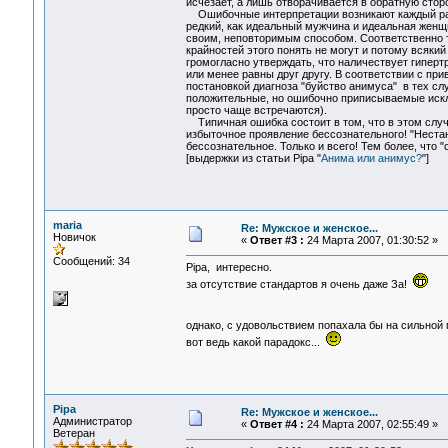
исчезает, а лишь отворачивается в обратную сторо
Ошибочные интерпретации возникают каждый раз, 
редкий, как идеальный мужчина и идеальная женщи
своим, неповторимым способом. Соответственно т
крайностей этого понять не могут и потому всякий
громогласно утверждать, что наличествует гиперт
или менее равны друг другу. В соответствии с пр
постановкой диагноза "буйство анимуса" в тех сл
положительные, но ошибочно приписываемые исклю
просто чаще встречаются).
Типичная ошибка состоит в том, что в этом случае
избыточное проявление бессознательного! "Неста
бессознательное. Только и всего! Тем более, что 
[выдержки из статьи Pipa "
Анима или анимус?
"]
maria
Re: Мужское и женское...
Новичок
«
Ответ #3 :
24 Марта 2007, 01:30:52 »
Сообщений: 34
Pipa, интересно.
за отсутствие стандартов я очень даже За!
однако, с удовольствием попахала бы на сильной
вот ведь какой парадокс...
Pipa
Re: Мужское и женское...
Администратор
«
Ответ #4 :
24 Марта 2007, 02:55:49 »
Ветеран