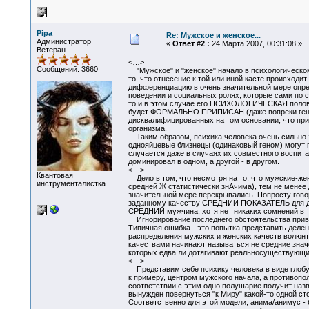
Pipa
Re: Мужское и женское...
Администратор
«
Ответ #2 :
24 Марта 2007, 00:31:08 »
Ветеран
<…>
Сообщений: 3660
"Мужское" и "женское" начало в психологическом
то, что отнесение к той или иной касте происход
дифференциацию в очень значительной мере опреде
поведении и социальных ролях, которые сами по
то и в этом случае его ПСИХОЛОГИЧЕСКАЯ половая
будет ФОРМАЛЬНО ПРИПИСАН (даже вопреки генети
дисквалифицированных на том основании, что при
организма.
Таким образом, психика человека очень сильно з
однояйцевые близнецы (одинаковый геном) могут п
случается даже в случаях их совместного воспита
доминировал в одном, а другой - в другом.
<…>
Квантовая
Дело в том, что несмотря на то, что мужские-же
инструменталистка
средней Ж статистически знАчима), тем не менее 
значительной мере перекрывались. Попросту говор
заданному качеству СРЕДНИЙ ПОКАЗАТЕЛЬ для дан
СРЕДНИЙ мужчина; хотя нет никаких сомнений в 
Игнорирование последнего обстоятельства привод
Типичная ошибка - это попытка представить делен
распределения мужских и женских качеств волюнта
качествами начинают называться не средние знач
которых едва ли дотягивают реальносуществующи
<…>
Представим себе психику человека в виде глобуса.
к примеру, центром мужского начала, а противопо
соответствии с этим одно полушарие получит назв
вынужден повернуться "к Миру" какой-то одной сто
Соответственно для этой модели, анима/анимус - 