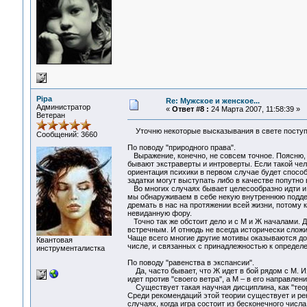
Pipa
Re: Мужское и женское...
Администратор
«
Ответ #8 :
24 Марта 2007, 11:58:39 »
Ветеран
Уточню некоторые высказывания в свете поступ
Сообщений: 3660
По поводу "природного права".
Выражение, конечно, не совсем точное. Поясню, ч
бывают экстраверты и интроверты. Если такой чел
ориентация психики в первом случае будет способ
задатки могут выступать либо в качестве попутно 
Во многих случаях бывает целесообразно идти и п
мы обнаруживаем в себе некую внутреннюю поддер
дремать в нас на протяжении всей жизни, потому к
невиданную фору.
Точно так же обстоит дело и с М и Ж началами. Д
встречным. И отнюдь не всегда исторически слож
Чаще всего многие другие мотивы оказываются до
Квантовая
числе, и связанных с принадлежностью к определ
инструменталистка
По поводу "равенства в экспансии".
Да, часто бывает, что Ж идет в бой рядом с М. И
идет против "своего ветра", а М – в его направле
Существует такая научная дисциплина, как "тео
Среди рекомендаций этой теории существует и р
случаях, когда игра состоит из бесконечного числа