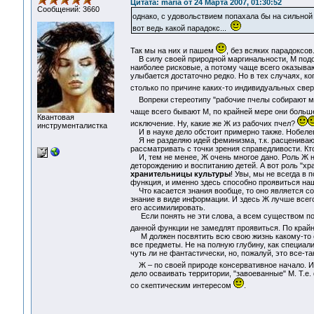
Цитата: maria от 24 Марта 2007, 01:30:52
Сообщений: 3660
однако, с удовольствием попахала бы на сильно
вот ведь какой парадокс...
Так мы на них и пашем
, без всяких парадоксов
В силу своей природной маргинальности, М подо
наиболее рисковые, а потому чаще всего оказываю
улыбается достаточно редко. Но в тех случаях, к
столько по причине каких-то индивидуальных свер
Вопреки стереотипу "рабочие пчелы собирают мёд
чаще всего бывают М, по крайней мере они боль
Квантовая
исключение. Ну, какие же Ж из рабочих пчел?
инструменталистка
И в науке дело обстоит примерно также. Нобелев
Я не разделяю идей феминизма, т.к. расцениваю
рассматривать с точки зрения справедливости. Кто
И, тем не менее, Ж очень многое дано. Роль Ж ни
деторождению и воспитанию детей. А вот роль "хра
хранительницы культуры
! Увы, мы не всегда в
функция, и именно здесь способно проявиться н
Что касается знания вообще, то оно является сос
знание в виде информации. И здесь Ж лучше всего
его ассимилировать.
Если понять не эти слова, а всем существом поч
данной функции не замедлят проявиться. По край
М должен посвятить всю свою жизнь какому-то од
все предметы. Не на полную глубину, как специал
чуть ли не фантастически, но, пожалуй, это все-так
Ж – по своей природе консервативное начало. И н
дело осваивать территории, "завоеванные" М. Т.е
со скептическим интересом
.