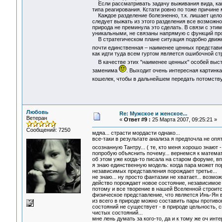
Если рассматривать задачу выживания вида, как
типа реагирования. Кстати ровно по тоже причи
Каждое разделение болезненно, т.к. лишает целос
следует выжать из этого разделения все возможное
природа не преминула это сделать. В связи с эти
уникальными, не связаны напрямую с функций пр
В стратегическом плане ситуация подобно движен
почти единственная – наименее ценных представи
как идти туда всем гуртом является ошибочной стр
В качестве этих "наименее ценных" особей вы
заменима
. Выходит очень интересная картинка
кошелек, чтобы в дальнейшем передать потомству
Любовь
Re: Мужское и женское...
Ветеран
«
Ответ #9 :
25 Марта 2007, 09:25:21 »
Сообщений: 7250
мдяа... страсти мордасти однако...
все-таки в результате анализа я предпочла не опя
осознанную Тантру... ( те, кто меня хорошо знают 
попробую объяснить почему... вернемся к математи
об этом уже когда-то писала на старом форуме, впр
я знаю единственную модель: когда пара может поро
независимых представления порождает третье...
не знаю... ну просто фантазии не хватает... возм
действо порождает новое состояние, независимое 
потому и все творение в нашей Вселенной строитс
физическое представление, что является Инь-Ян в
из всего в природе можно составить пары противо
состояний не существует - в природе цельность,
чистых состояний...
мне лень думать за кого-то, да и к тому же оч и