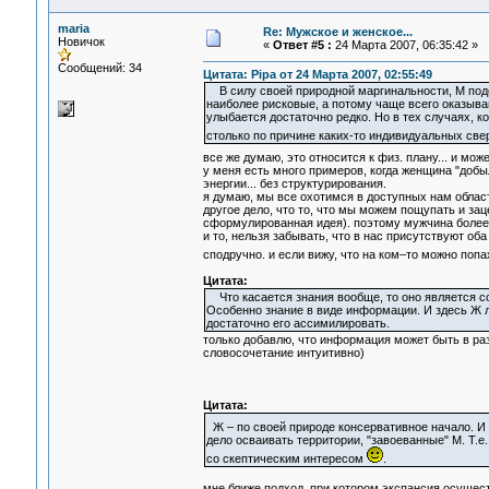
maria
Re: Мужское и женское...
Новичок
«
Ответ #5 :
24 Марта 2007, 06:35:42 »
Сообщений: 34
Цитата: Pipa от 24 Марта 2007, 02:55:49
В силу своей природной маргинальности, М подо
наиболее рисковые, а потому чаще всего оказыва
улыбается достаточно редко. Но в тех случаях, 
столько по причине каких-то индивидуальных свер
все же думаю, это относится к физ. плану... и мож
у меня есть много примеров, когда женщина "добы
энергии... без структурирования.
я думаю, мы все охотимся в доступных нам облас
другое дело, что то, что мы можем пощупать и за
сформулированная идея). поэтому мужчина более
и то, нельзя забывать, что в нас присутствуют оба 
сподручно. и если вижу, что на ком–то можно по
Цитата:
Что касается знания вообще, то оно является сос
Особенно знание в виде информации. И здесь Ж л
достаточно его ассимилировать.
только добавлю, что информация может быть в раз
словосочетание интуитивно)
Цитата:
Ж – по своей природе консервативное начало. И 
дело осваивать территории, "завоеванные" М. Т.
со скептическим интересом
.
мне ближе подход, при котором экспансия осущес