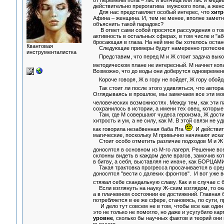
от перемены пола – лис и волчица или лис и медв
действительно прерогатива мужского пола, а женс
Для нас представляет особый интерес, что
хитр
Афина – женщина. И, тем не менее, вполне замет
объяснить такой парадокс?
В ответ сами собой просятся рассуждения о том,
активность в остальных сферах, в том числе и "аб
бросающая в глаза. На ней мне бы хотелось оста
Квантовая
Следующие примеры будут намеренно гротескным
инструменталистка
Представим, что перед М и Ж стоит задача выкопа
методическом плане не интересный. М начнет копа
Возможно, что до воды они доберутся одновременн
Короче говоря, Ж в гору не пойдет, Ж гору обой
Так стоит ли после этого удивляться, что автор
Оглядываясь в прошлое, мы замечаем все эти мо
человеческих возможностях. Между тем, как эти 
сохранилось в истории, а имени тех овец, которые
Там, где М совершают чудеса героизма, Ж достиг
хитрость и ум, а не силу, как М. В этой связи не 
как говорила незабвенная баба Яга
. И действи
магические, поскольку М привычно начинают искать
Стоит особо отметить различие подходов М и Ж п
доносятся в основном из М-го лагеря. Решение вс
склонны видеть в каждом деле врагов, замочив к
в битву, а себя, выставляя не иначе, как БОРЦАМИ 
Такая трактовка прогресса просачивается в сред
доносятся "вести с далеких фронтов". И вот уже в
стяжал себе скандальную славу. Как и в случае с б
Если взглянуть на науку Ж-ским взглядом, то ока
а в плачевном состоянии ее достижений. Главная
потребляется в ее же сфере, становясь, по су
И дело тут совсем не в том, чтобы все как один в
это не только не помогло, но даже и усугубило кар
уровне
, сколько бы научных фактов и теорий они 