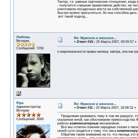
Тантру, т.е. равные партнерские отношения, когда
- получится слишком примитивное действо, ни чего 
уничтожила посадочные места на собственной шее,
быстро можно пресытиться, бо она способна дать 
вот такой подход...
Любовь
Re: Мужское и женское...
Ветеран
«
Ответ #10 :
25 Марта 2007, 09:55:57 »
Сообщений: 7250
о маргинальности права напишу завтра, она как ра
Pipa
Re: Мужское и женское...
Администратор
«
Ответ #11 :
25 Марта 2007, 18:08:32 »
Ветеран
Продолжаю развивать тему в том же ракурсе, что
Сообщений: 3660
сказанное мной, как обоснование превосходства Ж
работы
компенсаторных
механизмов.
Все мы отлично помним народные сказки о лисице
своей сути сводятся к тому, что лиса
компенсиру
Обратим также внимание на то, что лисица это же