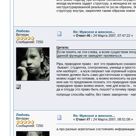
иногда мужчина задает структуру, а женщина ее за
неструктурированной реальности (если образно, б
структуру внутри, закрепляя таким образом новое 
Любовь
Re: Мужское и женское...
Ветеран
«
Ответ #6 :
24 Марта 2007, 07:47:22 »
Сообщений: 7250
Цитата:
Если понять не эти слова, а всем существом поч
данной функции не замедлят проявиться.
Pipa, природное право - вот это правильно сказано
бывает: студентка, спотрсменка, умница и просто к
или наоборот... а муж сверкает как огромный хоро
человек должен быть само достаточным и гармони
можно ходит по головам, а можно возносить на рук
мне как-то предложили познать это природное прав
природное право можно иначе, чем для власти... по
да и откуда это право быть пошло? и почему прир
попроще способы найти, без таких заморочек - на
Любовь
Re: Мужское и женское...
Ветеран
«
Ответ #7 :
24 Марта 2007, 08:51:08 »
Сообщений: 7250
а про разные агрегатные состояниях информации 