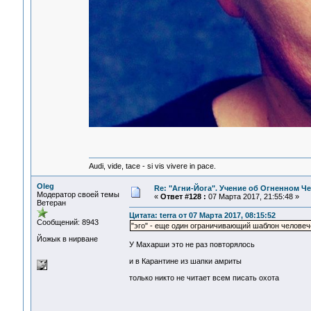
Audi, vide, tace - si vis vivere in pace.
Oleg
Re: "Агни-Йога". Учение об Огненном Ч
Модератор своей темы
«
Ответ #128 :
07 Марта 2017, 21:55:48 »
Ветеран
Цитата: terra от 07 Марта 2017, 08:15:52
Сообщений: 8943
"эго" - еще один ограничивающий шаблон человеч
Йожык в нирване
У Махарши это не раз повторялось
и в Карантине из шапки амриты
только никто не читает всем писать охота