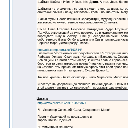
Шайтан. Шейтан. Ибис. Иблис. Ibis.
Джин
. Ангел. Ивис. Дья
Шайтаны - это джинны , которые входят в состав шаек, кот
они также близки к нему, как плоть и кровь, но шайтаны могу
Шакья Муни. После изгнания Заратуштры, мудрец из племен
жестокое, но мужественное мировоззренние (Климов).
Шива
. Сива. Бхарива. Бейревра. Натараджи. Рудра. Бхутанат
Полубог, отвечающий за гуну невежества в материальном ми
порождает Шиву, а Брахму – Вишну. Восседая на быке, Госп
собственного блага. От бога Шивы или Сивы произошли назв
Черного моря. Демон разрушитель.
http://old.computerra.ru/193514/
..изложено без технических подробностей в "Сотворении мира
Рафаэль, Уриэль, Скалтиэль, Иегудиэль и Барахиэль. Специа
Земля (и мы с вами в том числе). И он так славно справился
бороться за свои авторские права (и на нас с вами в том чи
на хозяина, тем временем втихую оформляет свои права на 
пользования ими. И так далее... Сущий Дьявол!..
Так вот, Уриэль. Он же Люцифер - Князь Мира сего. Много поз
И вот тут мы добрались до главного. Вечная драма - Отцы и
этой фразе чувствуется некоторый, так сказать, дискомфорт
Цитата:
http://www.proza.ru/2011/04/25/977
Я – Люцифер Сияющий, Сила, Создавшего Меня!
Перст – Указующий на прельщение и
Карающий за Падение!
Я, Живущий в Вечности