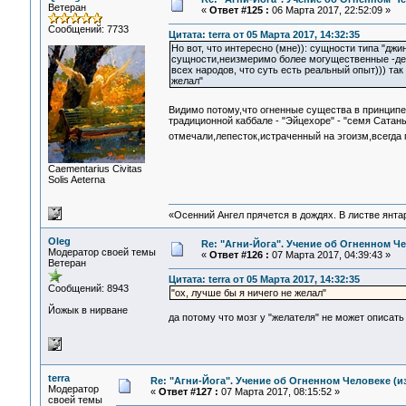
Ветеран
«
Ответ #125 :
06 Марта 2017, 22:52:09 »
Сообщений: 7733
Цитата: terra от 05 Марта 2017, 14:32:35
Но вот, что интересно (мне)): сущности типа "джин
сущности,неизмеримо более могущественные -дела
всех народов, что суть есть реальный опыт))) так
желал"
Видимо потому,что огненные существа в принцип
традиционной каббале - "Эйцехоре" - "семя Сатан
отмечали,лепесток,истраченный на эгоизм,всегда 
Сaementarius Civitas
Solis Aeterna
«Осенний Ангел прячется в дождях. В листве янтарн
Oleg
Re: "Агни-Йога". Учение об Огненном Ч
Модератор своей темы
«
Ответ #126 :
07 Марта 2017, 04:39:43 »
Ветеран
Цитата: terra от 05 Марта 2017, 14:32:35
Сообщений: 8943
"ох, лучше бы я ничего не желал"
Йожык в нирване
да потому что мозг у "желателя" не может описать
terra
Re: "Агни-Йога". Учение об Огненном Человеке (и
Модератор
«
Ответ #127 :
07 Марта 2017, 08:15:52 »
своей темы