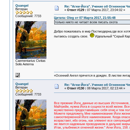
Quangel
Re: "Агни-Йога". Учение об Огненном Ч
Ветеран
«
Ответ #129 :
07 Марта 2017, 23:04:02 »
Сообщений: 7733
Цитата: Oleg от 07 Марта 2017, 21:55:48
только никто не читает всем писать охота
Добро пожаловать в мир Постмодерна,где все хот
пытаюсь создать свое.
Идеальный "Серый Кард
Сaementarius Civitas
Solis Aeterna
«Осенний Ангел прячется в дождях. В листве янтарн
Quangel
Re: "Агни-Йога". Учение об Огненном Ч
Ветеран
«
Ответ #130 :
08 Марта 2017, 02:13:44 »
Сообщений: 7733
Все прежние Йоги, данные из высших Источников, 
Майтрейи, нужна Йога в сущности всей жизни. Все
мужественно предоставивших себя огню и тем по
Можете предложить Мне наименование Йоги жизни, 
самоотверженной Йоге наименование. Когда опасн
возрастают, ибо огонь, как элемент все связующий
же явится надежным проводником в дальние миры
Итак, улыбнемся огненной жизни." Агни Йога, 158.