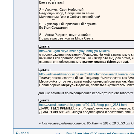
Вне вас и в вас!
Я – Люциус, Свет Небесный,
Радующий взор, Следящий за вами
Миллионами Глаз и Соблазняющий вас!
***
Я – Лучезарный, призванный служить
Во Имя Создателя!
Я – Ангел Радости, спустившийся
По росе рассветной из Мира Света
Цитата:
http://2012god.ru/ya-svet-siyayushhij-ya-lyucifer/
о происхождении названия- Люцифер. На мой взгляд, мало кт
вызывает как правило-сатана. Но к чему это я? Дело в том, 
становится побежденным
стражем солнца (Меркурием)
.
Цитата:
http://admin-aleksandr.ucoz.net/publ/nefilimnibirumardukmara_o
Тиамат, также известный как Люцифер, был известен как Зм
Меркурий-это тот же самый мифологический символ как Митр
Новая версия
Меркурия
однако, являеться Архангелом Михаи
дальше алхимия по выращиванию бессмертного светового те
Цитата:
http://zapisitetereva.blogspot.ru/2013/11/blog-post_2381.html
ДРАКОН БЕЗ КРЫЛЬЕВ - это "сера", мужское и устойчивое. Кр
ДРАКОН ДВОЙНОЙ. Иногда средняя фаза и состояние лишь под
«
Последнее редактирование: 05 Марта 2017, 18:38:33 от O
Quangel
Re: "Агни-Йога". Учение об Огненном Ч