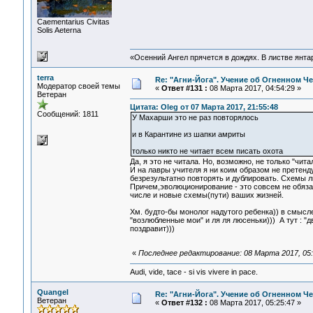
Сaementarius Civitas
Solis Aeterna
«Осенний Ангел прячется в дождях. В листве янтарн
terra
Re: "Агни-Йога". Учение об Огненном Ч
Модератор своей темы
«
Ответ #131 :
08 Марта 2017, 04:54:29 »
Ветеран
Цитата: Oleg от 07 Марта 2017, 21:55:48
Сообщений: 1811
У Махарши это не раз повторялось
и в Карантине из шапки амриты
только никто не читает всем писать охота
Да, я это не читала. Но, возможно, не только "чит
И на лавры учителя я ни коим образом не претен
безрезультатно повторять и дублировать. Схемы 
Причем,эволюционирование - это совсем не обяза
числе и новые схемы(пути) ваших жизней.
Хм. будто-бы монолог надутого ребенка)) в смыс
"возлюбленные мои" и ля ля люсеньки))) А тут : "
поздравит)))
«
Последнее редактирование: 08 Марта 2017, 05:2
Audi, vide, tace - si vis vivere in pace.
Quangel
Re: "Агни-Йога". Учение об Огненном Ч
Ветеран
«
Ответ #132 :
08 Марта 2017, 05:25:47 »