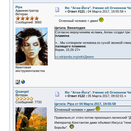
Pipa
Re: "Агни-Йога". Учение об Огненном Ч
Администратор
«
Ответ #121 :
04 Марта 2017, 19:55:58 »
Ветеран
Огненный человек = джин!
Сообщений: 3660
Цитата: Википедия
Согласно вероучениям ислама, Аллах создал три 
пламени
.
«…Мы сотворили человека из сухой звонкой глин
палящего пламени
.
Коран, 15:26-27»
ru.wikipedia.org/wiki/Джинн
Квантовая
инструменталистка
Quangel
Re: "Агни-Йога". Учение об Огненном Ч
Ветеран
«
Ответ #122 :
05 Марта 2017, 09:02:01 »
Сообщений: 7733
Цитата: Pipa от 04 Марта 2017, 19:55:58
Огненный человек = джин!
Правильно,от этого потом произошел латинский "Д
Император Константин даже объявил Иисуса "ген
Борьбы".