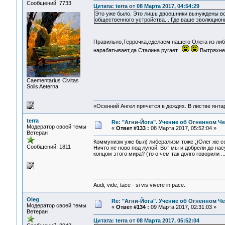
Сообщений: 7733
Цитата: terra от 08 Марта 2017, 04:54:29
Это уже было. Это лишь двоешники вынуждены вс
общественного устройства... Где ваше эволюцио
Правильно,Террочка,сделаем нашего Олега из ли
нарабатывает,да Сталина ругает.
Вытряхнем
Сaementarius Civitas
Solis Aeterna
«Осенний Ангел прячется в дождях. В листве янтарн
terra
Re: "Агни-Йога". Учение об Огненном Ч
Модератор своей темы
«
Ответ #133 :
08 Марта 2017, 05:52:04 »
Ветеран
Коммунизм уже был) либерализм тоже ;)Олег же себ
Сообщений: 1811
Ничто не ново под луной. Вот мы и добрели до на
концом этого мира? (то о чем так долго говорили ...
Audi, vide, tace - si vis vivere in pace.
Oleg
Re: "Агни-Йога". Учение об Огненном Ч
Модератор своей темы
«
Ответ #134 :
09 Марта 2017, 02:31:03 »
Ветеран
Цитата: terra от 08 Марта 2017, 05:52:04