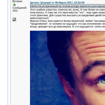
Ветеран
Цитата: Quangel от 06 Марта 2017, 22:52:09
лепесток,истраченный на эгоизм,всегда приносил разочарован
Сообщений:
Этот шаблон известен, конечно же, всем. И тем более он изве
1811
получалось. К тому же это пресловутое "эго" - еще один огр
этого фантома. Для существа высшего,за пределами двойственн
животное(хехе)
Версия Олега мне кажется более вероятной: любое "несоверше
"продолжение", то человек не ощущает это как исполнение свое
мощи, доводит все до максимума. И это ощущается -опять мне