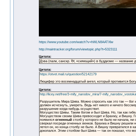
https://www.youtube.com/watch?v=hWLN8AATXlw
http://maintracker.org/forum/viewtopic.php?t=5323111
Цитата:
Дэва (пали, санскр. देव, «сияющий») в буддизме — название
Цитата:
https://otvet.mail.ru/question/52142179
Люцифер это восемнадцатый ангел, который противится Богу
Цитата:
http://licey.net/free/3-mify_narodov_mira/7-mify_narodov_vostok
Разрушитель Мира Шива. Можно спросить как это так — бог и 
должен исчезнуть, умереть. Ведь нет никого и ничего бессмер
разрушение когда-нибудь осуществит.
Могущество Шивы. Таким богом и был Шива. Но, так как гибел
Могуществом своим Шива превосходит и Брахму, и Вишну. Гов
появился
огненный
столб у которого не было ни начала, ни 
сверкал посреди огненных венков. Брахма и Вишну решили на
летел он, но конца столбу не было. А Вишну превратился в ка
докопался. Этим столбом был Шива — так он показал, что м