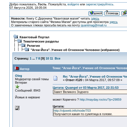
Добро пожаловать,
Гость
. Пожалуйста,
войдите
или
зарегистрируйтесь
.
07 Августа 2026, 18:05:04
Новости:
Книгу С.Доронина "Квантовая магия" читать
здесь
Материалы старого сайта "Физика Магии" доступны для просмотра
здесь
О замеченных глюках просьба писать на почту
quantmag@mail.ru
Квантовый Портал
Тематические разделы
Религия
"Агни-Йога". Учение об Огненном Человеке (избранное)
Страниц:
1
...
7
8
[
9
]
10
11
Все
Тема: "Агни-Йога". Учение об Огненном Челове
Автор
Oleg
Re: "Агни-Йога". Учение об Огненном Ч
Модератор своей темы
«
Ответ #120 :
04 Марта 2017, 09:57:09 »
Ветеран
Цитата: Quangel от 03 Марта 2017, 22:31:53
Сообщений: 8943
Завет Великого Зодчего
Йожык в нирване
может Кормчего ?
http://mayday.rocks/?p=29859
Цитата:
http://vijuweb.info/node/703
Получается какая-то сумятица в голове.