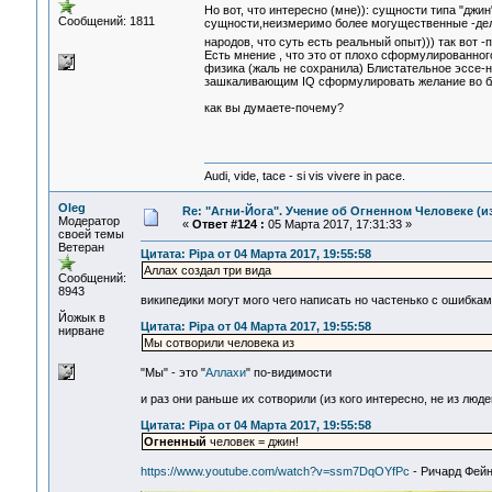
Но вот, что интересно (мне)): сущности типа "джин"
Сообщений: 1811
сущности,неизмеримо более могущественные -дела
народов, что суть есть реальный опыт))) так вот 
Есть мнение , что это от плохо сформулированного ж
физика (жаль не сохранила) Блистательное эссе-но
зашкаливающим IQ сформулировать желание во б
как вы думаете-почему?
Audi, vide, tace - si vis vivere in pace.
Oleg
Re: "Агни-Йога". Учение об Огненном Человеке (и
Модератор
«
Ответ #124 :
05 Марта 2017, 17:31:33 »
своей темы
Ветеран
Цитата: Pipa от 04 Марта 2017, 19:55:58
Аллах создал три вида
Сообщений:
8943
википедики могут мого чего написать но частенько с ошибками
Йожык в
Цитата: Pipa от 04 Марта 2017, 19:55:58
нирване
Мы сотворили человека из
"Мы" - это "
Аллахи
" по-видимости
и раз они раньше их сотворили (из кого интересно, не из люде
Цитата: Pipa от 04 Марта 2017, 19:55:58
Огненный
человек = джин!
https://www.youtube.com/watch?v=ssm7DqOYfPc
- Ричард Фей