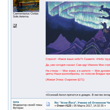
Сaementarius Civitas
Solis Aeterna
Спросят: «Какое ваше небо?» Скажите: «Небо труд
Да, уже сегодня сказал: Сам иду! Именно Мои стр
На стенах — Мои знаки, и в шепоте — Мое дуновен
цветы Наши разнообразны, но голосом Владык при
(Живая Этика: Озарение §271)
«Осенний Ангел прячется в дождях. В листве янтарн
terra
Re: "Агни-Йога". Учение об Огненном Ч
Модератор своей темы
«
Ответ #123 :
05 Марта 2017, 14:32:35 »
Ветеран