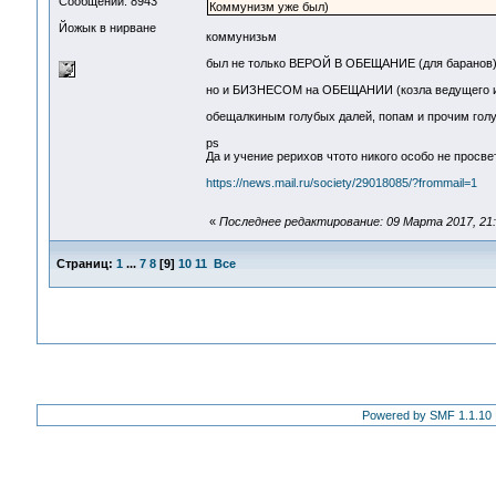
Сообщений: 8943
Коммунизм уже был)
Йожык в нирване
коммунизьм
был не только ВЕРОЙ В ОБЕЩАНИЕ (для баранов
но и БИЗНЕСОМ на ОБЕЩАНИИ (козла ведущего их 
обещалкиным голубых далей, попам и прочим голу
ps
Да и учение рерихов чтото никого особо не просве
https://news.mail.ru/society/29018085/?frommail=1
«
Последнее редактирование: 09 Марта 2017, 21:
Страниц:
1
...
7
8
[
9
]
10
11
Все
Powered by SMF 1.1.10