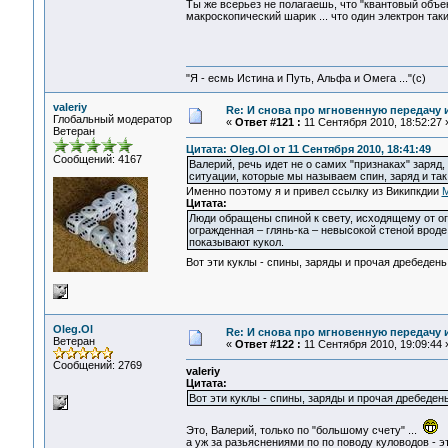
Ты же всерьез не полагаешь, что "квантовый объе
макроскопический шарик ... что один электрон так
"Я - есмь Истина и Путь, Альфа и Омега ..."(с)
valeriy
Re: И снова про мгновенную передачу
Глобальный модератор
«
Ответ #121 :
11 Сентября 2010, 18:52:27 
Ветеран
Цитата: Oleg.Ol от 11 Сентября 2010, 18:41:49
Сообщений: 4167
Валерий, речь идет не о самих "признаках" заряд
ситуации, которые мы называем спин, заряд и так
Именно поэтому я и привел ссылку из Википкдии
М
Цитата:
Люди обращены спиной к свету, исходящему от огн
огражденная – глянь-ка – невысокой стеной врод
показывают кукол.
Вот эти куклы - спины, заряды и прочая дребеден
Oleg.Ol
Re: И снова про мгновенную передачу
Ветеран
«
Ответ #122 :
11 Сентября 2010, 19:09:44 
Сообщений: 2769
valeriy
Цитата:
Вот эти куклы - спины, заряды и прочая дребеден
Это, Валерий, только по "большому счету" ...
а уж за разьяснениями по по поводу куловодов - э