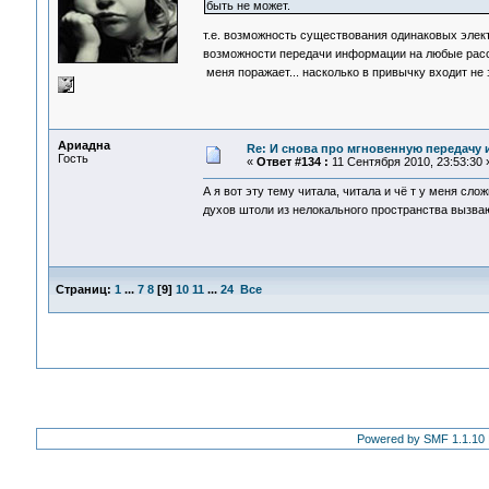
быть не может.
т.е. возможность существования одинаковых элект
возможности передачи информации на любые рас
меня поражает... насколько в привычку входит не
Ариадна
Re: И снова про мгновенную передачу
Гость
«
Ответ #134 :
11 Сентября 2010, 23:53:30 
А я вот эту тему читала, читала и чё т у меня с
духов штоли из нелокального пространства вызв
Страниц:
1
...
7
8
[
9
]
10
11
...
24
Все
Powered by SMF 1.1.10