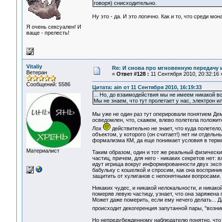
говоря) снисходительно.
Ну это - да. И это логично. Как и то, что среди м
Я очень сексуален! И
ваще - прелесть!
Vitaliy
Re: И снова про мгновенную передачу
Ветеран
«
Ответ #128 :
11 Сентября 2010, 20:32:16 
Сообщений: 5586
Цитата: ain от 11 Сентября 2010, 16:19:33
... Но, до взаимодействия мы не имеем никакой в
Мы не знаем, что тут пролетает у нас, электрон и
Мы уже не один раз тут оперировали понятием Дем
осведомлен, что, скажем, влево полетела положит
Лох
действительно не знает, что куда полетело
объектом, у которого (он считает!) нет ни отдельн
формализма КМ, да еще понимает условия в терм
Материалист
Таким образом, один и тот же реальный физическ
частиц, причем, для него - никаких секретов нет: 
идут игрища вокруг информированности двух экспе
бабульку с кошелкой и спросим, как она восприни
защитить от хулиганов с непонятными вопросами. 
Никаких чудес, и никакой нелокальности, и никак
померяв левую частицу, узнает, что она заряжена 
Может даже померить, если ему нечего делать... 
происходит декогеренция запутанной пары, "возн
Но непредубежденному наблюдателю понятно, что р