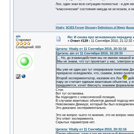
Лох; один знал всю ситуацию полностью - и для не
"классические" состояния никуда не исчезали, и н
Vitaliy:
SCIES Forum
Glossary
Definitions of Magic
Высш
ain
Re: И снова про мгновенную передачу
Старожил
«
Ответ #129 :
11 Сентября 2010, 21:12:32 
Сообщений: 600
Цитата: Vitaliy от 11 Сентября 2010, 20:32:16
Цитата: ain от 11 Сентября 2010, 16:19:33
... Но, до взаимодействия мы не имеем никакой в
Мы не знаем, что тут пролетает у нас, электрон 
Мы уже не один раз тут оперировали понятием Де
прекрасно осведомлен, что, скажем, влево полете
Второй экспериментатор, назовем его Лох
дейс
пару он считает единым квантовым объектом, у кот
придуряется, хочет блеснуть знанием формализма
Стоп.
Вот тут остановка.
Вы подходите с классической позиции.
В случаем квантовых объектов данный подход не
Невозможен Демиург, который бы был осведомлен 
Это доказано экспериментально.
Это не вопрос чьего-то мнения, это не вопрос не
Это ответ эксперимента.
Скрытых параметров нет.
Цитата: Vitaliy от 11 Сентября 2010, 20:32:16
Таким образом, один и тот же реальный физическ