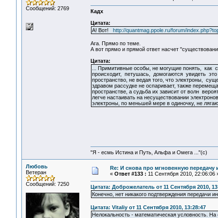
Сообщений: 2769
Кадх
Цитата:
А! Вот!
http://quantmag.ppole.ru/forum/index.php?to
Ага. Прямо по теме.
А вот прямо и прямой ответ насчет "существования
Цитата:
... Примитивные особы, не могущие понять, как 
происходит, петушась, домогаются увидеть эт
пространство, не ведая того, что электроны, су
здравом рассудке не оспаривает, также перемещ
пространстве, а судьба их зависит от волн веро
легче настаивать на несуществовании электроно
электроны, по меньшей мере в одиночку, не лягаю
"Я - есмь Истина и Путь, Альфа и Омега ..."(с)
Любовь
Re: И снова про мгновенную передачу
Ветеран
«
Ответ #133 :
11 Сентября 2010, 22:06:06 
Сообщений: 7250
Цитата: Доброжелатель от 11 Сентября 2010, 13
Конечно, нет никакого подтверждения передачи и
Цитата: Vitaliy от 11 Сентября 2010, 13:28:47
Нелокальность - математическая условность. На