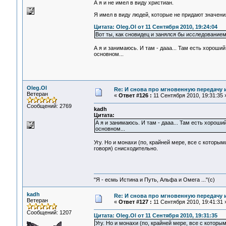
А я и не имел в виду христиан.
Я имел в виду людей, которые не придают значени
Цитата: Oleg.Ol от 11 Сентября 2010, 19:24:04
Вот ты, как сновидец и занялся бы исследованием 
А я и занимаюсь. И там - дааа... Там есть хороши
основном...
Oleg.Ol
Re: И снова про мгновенную передачу
Ветеран
«
Ответ #126 :
11 Сентября 2010, 19:31:35 
Сообщений: 2769
kadh
Цитата:
А я и занимаюсь. И там - дааа... Там есть хорош
основном...
Угу. Но и монахи (по, крайней мере, все с которы
говоря) снисходительно.
"Я - есмь Истина и Путь, Альфа и Омега ..."(с)
kadh
Re: И снова про мгновенную передачу
Ветеран
«
Ответ #127 :
11 Сентября 2010, 19:41:31 
Сообщений: 1207
Цитата: Oleg.Ol от 11 Сентября 2010, 19:31:35
Угу. Но и монахи (по, крайней мере, все с которы