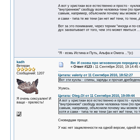
А вот у христиан все естественно и просто - кукло
"внутреннюю" свободу воли человека-тени (по при
самым, например, объяснили почему мы можем эти 
и сами - типа те же тени (ан нет же! тени, то тени,
Вот за это понимание, через тернии "иногда и по-с
дух захватывает от того, чем это может явиться ...
"Я - есмь Истина и Путь, Альфа и Омега ..."(с)
kadh
Re: И снова про мгновенную передачу
Ветеран
«
Ответ #123 :
11 Сентября 2010, 19:14:45 
Сообщений: 1207
Цитата: valeriy от 11 Сентября 2010, 18:52:27
Вот эти куклы - спины, заряды и прочая дребеден
Угумсь.
Цитата: Oleg.Ol от 11 Сентября 2010, 19:09:44
Я очень сексуален! И
А вот у христиан все естественно и просто - кукл
ваще - прелесть!
"внутреннюю" свободу воли человека-тени (по при
самым, например, объяснили почему мы можем эти
хотя и сами - типа те же тени (ан нет же! тени, то 
Сновидцам проще.
У нас нет зацикленности на одной версии, одной пе