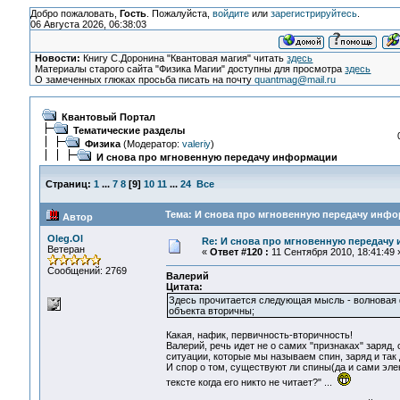
Добро пожаловать,
Гость
. Пожалуйста,
войдите
или
зарегистрируйтесь
.
06 Августа 2026, 06:38:03
Новости:
Книгу С.Доронина "Квантовая магия" читать
здесь
Материалы старого сайта "Физика Магии" доступны для просмотра
здесь
О замеченных глюках просьба писать на почту
quantmag@mail.ru
Квантовый Портал
Тематические разделы
Физика
(Модератор:
valeriy
)
И снова про мгновенную передачу информации
Страниц:
1
...
7
8
[
9
]
10
11
...
24
Все
Тема: И снова про мгновенную передачу инфо
Автор
Oleg.Ol
Re: И снова про мгновенную передачу
Ветеран
«
Ответ #120 :
11 Сентября 2010, 18:41:49 
Сообщений: 2769
Валерий
Цитата:
Здесь прочитается следующая мысль - волновая фу
объекта вторичны;
Какая, нафик, первичность-вторичность!
Валерий, речь идет не о самих "признаках" заряд,
ситуации, которые мы называем спин, заряд и так 
И спор о том, существуют ли спины(да и сами элек
тексте когда его никто не читает?" ...