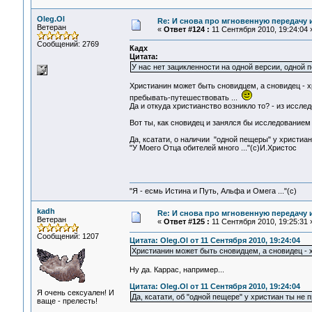
Oleg.Ol
Re: И снова про мгновенную передачу
Ветеран
«
Ответ #124 :
11 Сентября 2010, 19:24:04 
Сообщений: 2769
Кадх
Цитата:
У нас нет зацикленности на одной версии, одной п
Христианин может быть сновидцем, а сновидец - х
пребывать-путешествовать ...
Да и откуда христианство возникло то? - из иссл
Вот ты, как сновидец и занялся бы исследованием 
Да, ксатати, о наличии "одной пещеры" у христиан .
"У Моего Отца обителей много ..."(с)И.Христос
"Я - есмь Истина и Путь, Альфа и Омега ..."(с)
kadh
Re: И снова про мгновенную передачу
Ветеран
«
Ответ #125 :
11 Сентября 2010, 19:25:31 
Сообщений: 1207
Цитата: Oleg.Ol от 11 Сентября 2010, 19:24:04
Христианин может быть сновидцем, а сновидец - 
Ну да. Каррас, например...
Цитата: Oleg.Ol от 11 Сентября 2010, 19:24:04
Я очень сексуален! И
Да, ксатати, об "одной пещере" у христиан ты не 
ваще - прелесть!