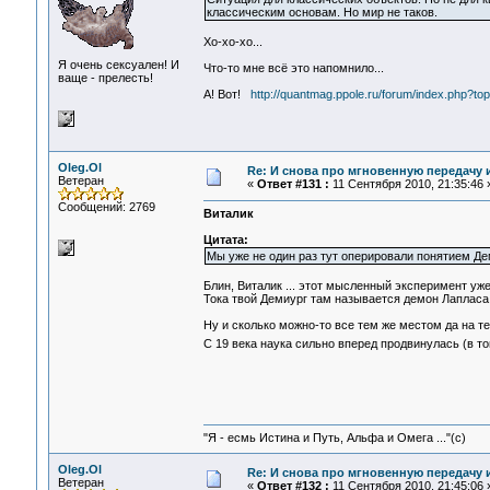
классическим основам. Но мир не таков.
Хо-хо-хо...
Я очень сексуален! И
Что-то мне всё это напомнило...
ваще - прелесть!
А! Вот!
http://quantmag.ppole.ru/forum/index.php?to
Oleg.Ol
Re: И снова про мгновенную передачу
Ветеран
«
Ответ #131 :
11 Сентября 2010, 21:35:46 
Сообщений: 2769
Виталик
Цитата:
Мы уже не один раз тут оперировали понятием Дем
Блин, Виталик ... этот мысленный эксперимент уже
Тока твой Демиург там называется демон Лапласа ...
Ну и сколько можно-то все тем же местом да на те 
С 19 века наука сильно вперед продвинулась (в то
"Я - есмь Истина и Путь, Альфа и Омега ..."(с)
Oleg.Ol
Re: И снова про мгновенную передачу
Ветеран
«
Ответ #132 :
11 Сентября 2010, 21:45:06 