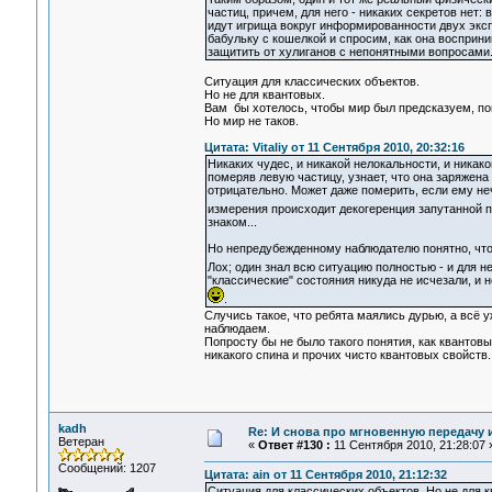
частиц, причем, для него - никаких секретов нет: 
идут игрища вокруг информированности двух эксп
бабульку с кошелкой и спросим, как она восприни
защитить от хулиганов с непонятными вопросами.
Ситуация для классических объектов.
Но не для квантовых.
Вам бы хотелось, чтобы мир был предсказуем, по
Но мир не таков.
Цитата: Vitaliy от 11 Сентября 2010, 20:32:16
Никаких чудес, и никакой нелокальности, и ника
померяв левую частицу, узнает, что она заряжена
отрицательно. Может даже померить, если ему неч
измерения происходит декогеренция запутанной 
знаком...
Но непредубежденному наблюдателю понятно, что 
Лох; один знал всю ситуацию полностью - и для не
"классические" состояния никуда не исчезали, и 
.
Случись такое, что ребята маялись дурью, а всё у
наблюдаем.
Попросту бы не было такого понятия, как квантов
никакого спина и прочих чисто квантовых свойств.
kadh
Re: И снова про мгновенную передачу
Ветеран
«
Ответ #130 :
11 Сентября 2010, 21:28:07 
Сообщений: 1207
Цитата: ain от 11 Сентября 2010, 21:12:32
Ситуация для классических объектов. Но не для 