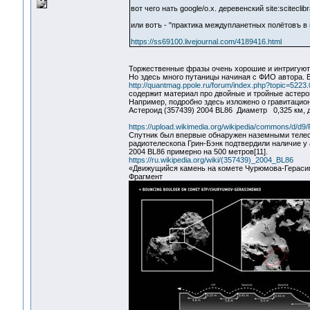
вот чего нать google/о.х. деревенский site:sciteclibr
или вотъ - "практика междупланетных полётовъ в
https://ss69100.livejournal.com/4189416.html
Торжественные фразы очень хорошие и интригуют 
Но здесь много путаницы начиная с ФИО автора. 
http://quantmag.ppole.ru/forum/index.php?topic=5223.
содержит материал про двойные и тройные астер
Например, подробно здесь изложено о гравитацио
Астероид (357439) 2004 BL86 Диаметр 0,325 км, 
https://upload.wikimedia.org/wikipedia/commons/d/
Спутник был впервые обнаружен наземными телес
радиотелескопа Грин-Бэнк подтвердили наличие у 
2004 BL86 примерно на 500 метров[11].
https://ru.wikipedia.org/wiki/(357439)_2004_BL86
«Движущийся камень на комете Чурюмова-Гераси
Фрагмент