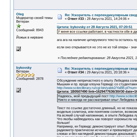
Oleg
Re: Ускоритель с перпендикулярным свед
Модератор своей темы
«
Ответ #33 :
28 Августа 2021, 14:24:06 »
Ветеран
Цитата: bykovsky от 28 Августа 2021, 07:20:51
Сообщений: 8943
У меня все ссылки работают, в частности обе в 
Йожык в нирване
ага ага на наличие цитируемого текста осталось пр
если оно открывается но это не из той оперы - зна
«
Последнее редактирование: 28 Августа 2021, 1
bykovsky
Re: Ускоритель с перпендикулярным свед
Ветеран
«
Ответ #34 :
29 Августа 2021, 20:18:36 »
Сообщений: 2878
Обсуждение непричастного к опыту Лебедева соли
Мышкин и пр. вроде клоуна Гервидс со студентам
http://www.sciteclibrary.ru/cgi-bin/yabb2/YaBB.pl?n
Цитата: 1B0507490 link=1629477636/30#30 date=1
Надеюсь, мой предыдущий пост
http://www.scitec
Никто и никогда не рассматривал опыт Лебедева в
Текст по ссылке достаточно длинный, но не показ
моделью солитона, или понятием солитон, возможн
На всякий случай напоминаю, в опыте Лебедева лу
Что якобы наблюдалось как поворот коромысла чер
больше!
Например, кн Гервидс демонстрирует опыт Лебедев
радиометр практически исчезает и превалирует да
словах и без наглядной демонстрации доказывает