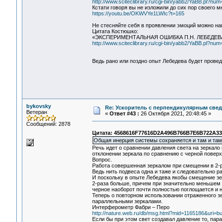
http://www.sciteclibrary.ru/cgi-bin/yabb2/YaBB.pl?n
Кстати говоря вы не изложили до сих пор своего 
https://youtu.be/OKWVYe1LWIc?t=165
Не стесняйте себя в проявлении эмоций можно на
Цитата Костюшко:
«ЭКСПЕРИМЕНТАЛЬНАЯ ОШИБКА П.Н. ЛЕБЕДЕ
http://www.sciteclibrary.ru/cgi-bin/yabb2/YaBB.pl?n
Ведь рано или поздно опыт Лебедева будет прове
bykovsky
Re: Ускоритель с перпендикулярным свед
Ветеран
«
Ответ #43 :
26 Октября 2021, 20:48:45 »
Сообщений: 2878
Цитата: 4568616F77616D2A496B766B7E6B722A3337
Общая инерция системы сохраняется и там и там
Речь идет о сравнении давления света на зеркало
отклонении зеркала по сравнению с черной повер
Вопрос.
Работа совершенная зеркалом при смещении в 2-р
Ведь нить подвеса одна и таже и следовательно р
И поскольку в опыте Лебедева якобы смещение зе
2-раза больше, причем при значительно меньшем за
черное наоборот почти полностью поглощается и 
Теперь о повторном использовании отраженного зе
параллельными зеркалами.
Интерферометр Фабри – Перо
http://nature.web.ru/db/msg.html?mid=1165186&uri=bu
Если бы при этом свет создавал давление то, пар