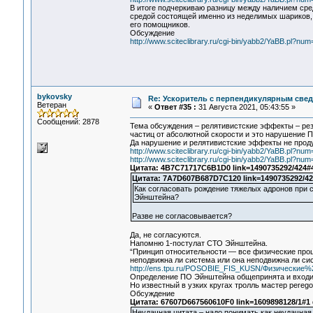
В итоге подчеркиваю разницу между наличием сре
средой состоящей именно из неделимых шариков, с
его помощников.
Обсуждение
http://www.sciteclibrary.ru/cgi-bin/yabb2/YaBB.pl?n
bykovsky
Re: Ускоритель с перпендикулярным свед
Ветеран
«
Ответ #35 :
31 Августа 2021, 05:43:55 »
Сообщений: 2878
Тема обсуждения – релятивистские эффекты – рез
частиц от абсолютной скорости и это нарушение
Да нарушение и релятивистские эффекты не проду
http://www.sciteclibrary.ru/cgi-bin/yabb2/YaBB.pl?n
http://www.sciteclibrary.ru/cgi-bin/yabb2/YaBB.pl?n
Цитата: 4B7C71717C6B1D0 link=1490735292/424#
Цитата: 7A7D607B687D7C120 link=1490735292/42
Как согласовать рождение тяжелых адронов при 
Эйнштейна?
Разве не согласовывается?
Да, не согласуются.
Напомню 1-постулат СТО Эйнштейна.
“Принцип относительности — все физические проц
неподвижна ли система или она неподвижна ли си
http://ens.tpu.ru/POSOBIE_FIS_KUSN/Физические
Определение ПО Эйнштейна общепринята и входит
Но известный в узких кругах тролль мастер perego
Обсуждение
Цитата: 67607D667560610F0 link=1609898128/1#1
Неудачная цитата – надо понимать как неудачная