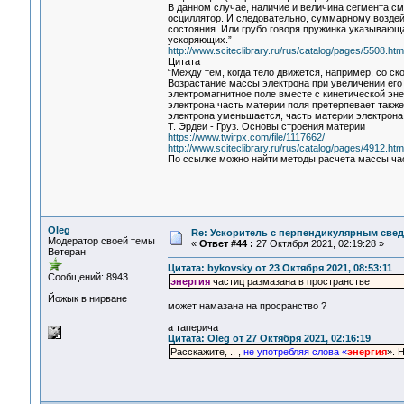
В данном случае, наличие и величина сегмента см
осциллятор. И следовательно, суммарному воздейс
состояния. Или грубо говоря пружинка указывающ
ускоряющих.”
http://www.sciteclibrary.ru/rus/catalog/pages/5508.htm
Цитата
“Между тем, когда тело движется, например, со ск
Возрастание массы электрона при увеличении его 
электромагнитное поле вместе с кинетической эне
электрона часть материи поля претерпевает такж
электрона уменьшается, часть материи электрона
Т. Эрдеи - Груз. Основы строения материи
https://www.twirpx.com/file/1117662/
http://www.sciteclibrary.ru/rus/catalog/pages/4912.htm
По ссылке можно найти методы расчета массы час
Oleg
Re: Ускоритель с перпендикулярным свед
Модератор своей темы
«
Ответ #44 :
27 Октября 2021, 02:19:28 »
Ветеран
Цитата: bykovsky от 23 Октября 2021, 08:53:11
Сообщений: 8943
энергия
частиц размазана в пространстве
Йожык в нирване
может намазана на просранство ?
а таперича
Цитата: Oleg от 27 Октября 2021, 02:16:19
Расскажите, .. ,
не употребляя слова «
энергия
». 