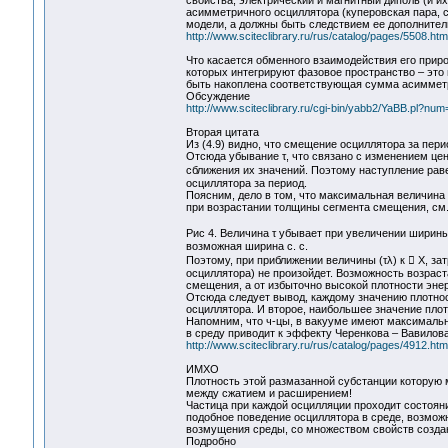
свойства, электрический и магнитный диполь (и и
асимметричного осциллятора (куперовская пара, с
модели, а должны быть следствием ее дополнител
http://www.sciteclibrary.ru/rus/catalog/pages/5508.htm
Что касается обменного взаимодействия его приро
которых интегрируют фазовое пространство – это 
быть накоплена соответствующая сумма асимметри
Обсуждение
http://www.sciteclibrary.ru/cgi-bin/yabb2/YaBB.pl?n
Вторая цитата
Из (4.9) видно, что смещение осциллятора за пери
Отсюда убывание τ, что связано с изменением цен
сближения их значений. Поэтому наступление раве
осциллятора за период.
Поясним, дело в том, что максимальная величина 
при возрастании толщины сегмента смещения, см. 
Рис 4. Величина τ убывает при увеличении ширины
возможная ширина с. с.
Поэтому, при приближении величины (τλ) к  X, за
осциллятора) не произойдет. Возможность возраст
смещения, а от избыточно высокой плотности эне
Отсюда следует вывод, каждому значению плотнос
осциллятора. И второе, наибольшее значение плот
Напомним, что ч-цы, в вакууме имеют максимальн
в среду приводит к эффекту Черенкова – Вавилова 
http://www.sciteclibrary.ru/rus/catalog/pages/4912.htm
ИМХО
Плотность этой размазанной субстанции которую 
между сжатием и расширением!
Частица при каждой осцилляции проходит состояние
подобное поведение осциллятора в среде, возможн
возмущения среды, со множеством свойств созда
Подробно