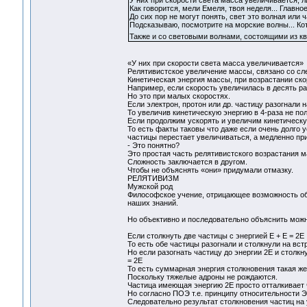
У них при скорости света масса увеличивается, ли
Как говорится, мели Емеля, твоя неделя... Главно
До сих пор не могут понять, свет это волная или ч
Подсказываю, посмотрите на морские волны... Кот
Также и со световыми волнами, состоящими из к
«У них при скорости света масса увеличивается»
Релятивистское увеличение массы, связано со с
Кинетическая энергия массы, при возрастании ско
Например, если скорость увеличилась в десять раз
Но это при малых скоростях.
Если электрон, протон или др. частицу разогнали на
То увеличив кинетическую энергию в 4-раза не пол
Если продолжим ускорять и увеличим кинетическую 
То есть факты таковы что даже если очень долго 
частицы перестает увеличиваться, а медленно при
- Это понятно?
Это простая часть релятивистского возрастания 
Сложность заключается в другом.
Чтобы не объяснять «они» придумали отмазку.
РЕЛЯТИВИЗМ
Мужской род
Философское учение, отрицающее возможность объ
наших знаний.
Но объективно и последовательно объяснить можн
Если столкнуть две частицы с энергией Е + Е = 2Е
То есть обе частицы разогнали и столкнули на вс
Но если разогнать частицу до энергии 2Е и столкн
= 2Е
То есть суммарная энергия столкновения такая же 
Поскольку тяжелые адроны не рождаются.
Частица имеющая энергию 2Е просто отталкивает ч
Но согласно ПОЭ т.е. принципу относительности Э
Следовательно результат столкновения частиц на 