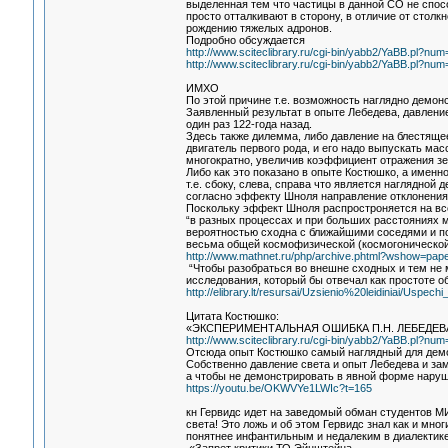
выделенная тем что частицы в данной СО не спос
просто отталкивают в сторону, в отличие от стол
рождению тяжелых адронов.
Подробно обсуждается
http://www.sciteclibrary.ru/cgi-bin/yabb2/YaBB.pl?n
http://www.sciteclibrary.ru/cgi-bin/yabb2/YaBB.pl?n
ИМХО
По этой причине т.е. возможность наглядно демо
Заявленный результат в опыте Лебедева, давление
один раз 122-года назад.
Здесь также дилемма, либо давление на блестящее
двигатель первого рода, и его надо выпускать ма
многократно, увеличив коэффициент отражения зе
Либо как это показано в опыте Костюшко, а именн
т.е. сбоку, слева, справа что является наглядной
согласно эффекту Шноля направление отклонения 
Поскольку эффект Шноля распростроняется на вс
“в разных процессах и при больших расстояниях 
вероятностью сходна с ближайшими соседями и повт
весьма общей космофизической (космогонической
http://www.mathnet.ru/php/archive.phtml?wshow=pap
“Чтобы разобраться во внешне сходных и тем не 
исследования, который бы отвечал как простоте 
http://elibrary.lt/resursai/Uzsienio%20leidiniai/Uspec
Цитата Костюшко:
«ЭКСПЕРИМЕНТАЛЬНАЯ ОШИБКА П.Н. ЛЕБЕДЕ
http://www.sciteclibrary.ru/cgi-bin/yabb2/YaBB.pl?n
Отсюда опыт Костюшко самый наглядный для демо
Собственно давление света и опыт Лебедева и за
а чтобы не демонстрировать в явной форме нар
https://youtu.be/OKWVYe1LWIc?t=165
кн Гервидс идет на заведомый обман студентов МИ
света! Это ложь и об этом Гервидс знал как и мн
понятнее инфантильным и недалеким в диалектике