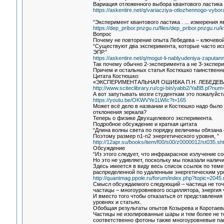
Вариация отложенного выбора квантового ластика
https://askentire.net/q/variacziya-otlozhennogo-vyb
“Эксперимент квантового ластика . ... измерения 
https://dep_pribor.pnzgu.ru/files/dep_pribor.pnzgu.r
Вопрос
Почему не повторение опыта Лебедева – ключевой
“Существуют два эксперимента, которые часто ис
ЭПР.”
https://askentire.net/q/mogut-li-nablyudeniya-zaput
Так почему обычно 2-эксперимента а не 3-экспер
Причем и остальных статья Костюшко таинственны
Цитата Костюшко:
«ЭКСПЕРИМЕНТАЛЬНАЯ ОШИБКА П.Н. ЛЕБЕДЕ
http://www.sciteclibrary.ru/cgi-bin/yabb2/YaBB.pl?n
А вот запутывать мозги студенткам это пожалуйст
https://youtu.be/OKWVYe1LWIc?t=165
Может всё дело в названии и Костюшко надо было
отклонения зеркала?
Теперь о физике Двухщелевого эксперимента.
Подробное обсуждение и краткая цитата
“Длина волны света по порядку величины обязана 
Поэтому размер n1-n2 энергетического уровня, ”
http://12apr.su/books/item/f00/s00/z0000012/st035.sh
Обсуждение
“Из этого следует, что инфракрасное излучение 
Но это не удивляет, поскольку мы показали нали
Здесь имеется в виду весь список ссылок по теме
распределенной по удаленным энергетическим ур
http://quantmag.ppole.ru/forum/index.php?topic=20
Смысл обсуждаемого следующий – частица не точк
частицы – многоуровневого осциллятора, энергия
И вместо того чтобы отказаться от представления
уровнях и статьях.
Обобщая результаты опытов Козырева и Коротаева
Частицы не изолированные шары и тем более не 
соответственно фотоны также многоуровневые па