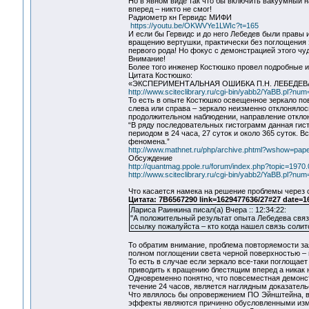
Но в явном виде так что бы включить вакуумный н
вперед – никто не смог!
Радиометр кн Гервидс МИФИ
https://youtu.be/OKWVYe1LWIc?t=165
И если бы Гервидс и до него Лебедев были правы и
вращению вертушки, практически без поглощения 
первого рода! Но фокус с демонстрацией этого ч
Внимание!
Более того инженер Костюшко провел подробные 
Цитата Костюшко:
«ЭКСПЕРИМЕНТАЛЬНАЯ ОШИБКА П.Н. ЛЕБЕДЕ
http://www.sciteclibrary.ru/cgi-bin/yabb2/YaBB.pl?n
То есть в опыте Костюшко освещенное зеркало пов
слева или справа – зеркало неизменно отклонялос
продолжительном наблюдении, направление отклон
“В ряду последовательных гистограмм данная гис
периодом в 24 часа, 27 суток и около 365 суток.
феномена.”
http://www.mathnet.ru/php/archive.phtml?wshow=pap
Обсуждение
http://quantmag.ppole.ru/forum/index.php?topic=1970.0
http://www.sciteclibrary.ru/cgi-bin/yabb2/YaBB.pl?n
Что касается намека на решение проблемы через 
Цитата: 7B6567290 link=1629477636/27#27 date=1
Лариса Раинкина писал(а) Вчера :: 12:34:22:
"А положительный результат опыта Лебедева свя
ссылку пожалуйста – кто когда нашел связь солит
То обратим внимание, проблема повторяемости зая
полном поглощении света черной поверхностью – 
То есть в случае если зеркало все-таки поглощает
приводить к вращению блестящим вперед а никак
Одновременно понятно, что повсеместная демонст
течение 24 часов, является наглядным доказател
Что являлось бы опровержением ПО Эйнштейна, в
эффекты являются причинно обусловленными изме