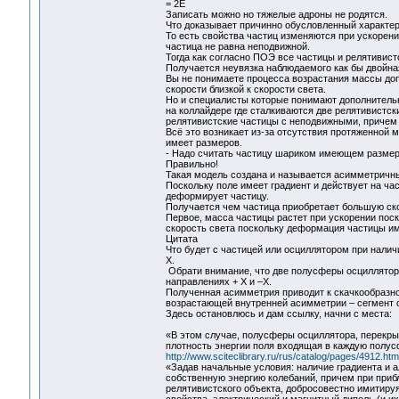
= 2Е
Записать можно но тяжелые адроны не родятся.
Что доказывает причинно обусловленный характер
То есть свойства частиц изменяются при ускорен
частица не равна неподвижной.
Тогда как согласно ПОЭ все частицы и релятивис
Получается неувязка наблюдаемого как бы двойная
Вы не понимаете процесса возрастания массы доп
скорости близкой к скорости света.
Но и специалисты которые понимают дополнительн
на коллайдере где сталкиваются две релятивистск
релятивистские частицы с неподвижными, причем с
Всё это возникает из-за отсутствия протяженной м
имеет размеров.
- Надо считать частицу шариком имеющем размеры
Правильно!
Такая модель создана и называется асимметричн
Поскольку поле имеет градиент и действует на час
деформирует частицу.
Получается чем частица приобретает большую ско
Первое, масса частицы растет при ускорении поск
скорость света поскольку деформация частицы им
Цитата
Что будет с частицей или осциллятором при нали
Х.
Обрати внимание, что две полусферы осциллятора
направлениях + Х и –Х.
Полученная асимметрия приводит к скачкообразно
возрастающей внутренней асимметрии – сегмент 
Здесь остановлюсь и дам ссылку, начни с места:
«В этом случае, полусферы осциллятора, перекры
плотность энергии поля входящая в каждую полусф
http://www.sciteclibrary.ru/rus/catalog/pages/4912.htm
«Задав начальные условия: наличие градиента и 
собственную энергию колебаний, причем при при
релятивистского объекта, добросовестно имитир