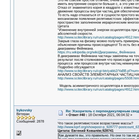
Это не совсем простое отличие, очень быстро ста
иметь внутренние скорости больше с, а это уже от
Отказ от знаменитого корня в квадрате с извест
движение процессы внутри частиц для обеспечения
То есть надо отказаться от в сущности простого
механизмом появления релятивистских эффектов, 
пространстве заполненном иерархическим многоо
Цитата
“Изменение внутренней энергии осциллятора при 
абсолютной скорости.
http://www.sciteclibrary.ru/rus/catalog/pages/4912.htm
Закрыв глаза на физику можно получить примерны
объяснения причины происходящего! То есть без
диаграммы Фейнмана.
https://ru.wikipedia.org/wiki/Диаграммы_Фейнмана
В диаграммах Фейнмана частицы заменены на точк
результат после столкновения что происходит в п
процесса или процессов внутри частиц неминуемо
Подробно обсуждается
http://www.sciteclibrary.ru/cgi-bin/yabb2/YaBB.pl?n
АНАЛИЗ СВОЙСТВ ЭЛЕМЕНТАРНЫХ ЧАСТИЦ Н
http://www.sciteclibrary.ru/rus/catalog/pages/5508.htm
Модель асимметричного осциллятора в многоуро
http://www.sciteclibrary.ru/rus/catalog/pages/4912.htm
bykovsky
Re: Ускоритель с перпендикулярным свед
Ветеран
«
Ответ #40 :
18 Октября 2021, 06:04:32 »
Сообщений: 2878
Что такое релятивистское возрастание массы?
http://www.kprf.org/showpost-p_928777-postcount_63
Цитата: Евгений Ковалёв;928741
Как думаете вы, это правильно. Но они то так не 