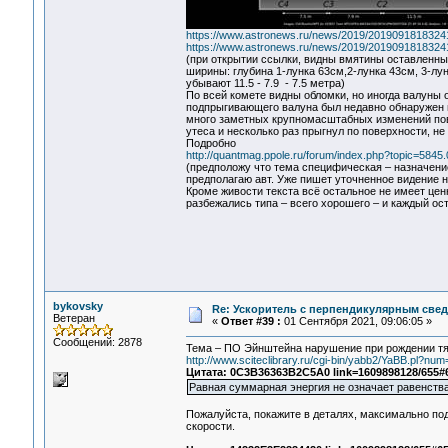
https://www.astronews.ru/news/2019/20190918183241
https://www.astronews.ru/news/2019/20190918183241
(при открытии ссылки, видны вмятины оставленны
ширины: глубина 1-лунка 63см,2-лунка 43см, 3-лу
убывают 11.5 - 7.9 - 7.5 метра)
По всей комете видны обломки, но иногда валун
подпрыгивающего валуна был недавно обнаружен в 
много заметных крупномасштабных изменений пове
утеса и несколько раз прыгнул по поверхности, н
Подробно
http://quantmag.ppole.ru/forum/index.php?topic=5845.
(предположу что тема специфическая – назначени
предполагаю авт. Уже пишет уточненное видение 
Кроме живости текста всё остальное не имеет цен
разбежались типа – всего хорошего – и каждый ос
bykovsky
Re: Ускоритель с перпендикулярным свед
Ветеран
«
Ответ #39 :
01 Сентября 2021, 09:06:05 »
Сообщений: 2878
Тема – ПО Эйнштейна нарушение при рождении тяж
http://www.sciteclibrary.ru/cgi-bin/yabb2/YaBB.pl?n
Цитата: 0C3B36363B2C5A0 link=1609898128/655#
Равная суммарная энергия не означает равенства
Пожалуйста, покажите в деталях, максимально подр
скорости.