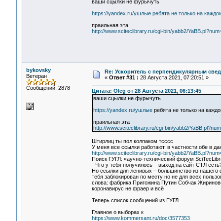
ваши сцылки не фурычуть
https://yandex.ru/ушлые ребята не только на каж
праильная эта
http://www.sciteclibrary.ru/cgi-bin/yabb2/YaBB.pl?n
bykovsky
Re: Ускоритель с перпендикулярным свед
Ветеран
«
Ответ #31 :
28 Августа 2021, 07:20:51 »
Сообщений: 2878
Цитата: Oleg от 28 Августа 2021, 06:13:45
ваши сцылки не фурычуть
https://yandex.ru/ушлые
ребята не только на кажд
праильная эта
http://www.sciteclibrary.ru/cgi-bin/yabb2/YaBB.pl?
Штирлиц ты пол колпаком тсссс
У меня все ссылки работают, в частности обе в д
http://www.sciteclibrary.ru/cgi-bin/yabb2/YaBB.pl?n
Поиск ГУГЛ: «аучно-технический форум SciTecLibr
- Что у тебя получилось – выход на сайт СТЛ ест
Но ссылки для ленивых – большинство из нашего 
тебя заблокирован по месту но не для всех польз
слова: фабрика Пригожина Путин Собчак Жириновск
коронавирус не фраер и всё
Теперь список сообщений из ГУГЛ
Главное о выборах к
https://www.kommersant.ru/doc/3577353