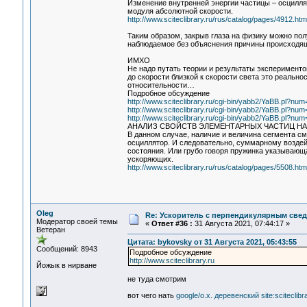
Изменение внутренней энергии частицы – осцилля
модуля абсолютной скорости.
http://www.sciteclibrary.ru/rus/catalog/pages/4912.htm
Таким образом, закрыв глаза на физику можно пол
наблюдаемое без объяснения причины происходящ
ИМХО
Не надо путать теории и результаты эксперименто
до скорости близкой к скорости света это реально
относительности…
Подробное обсуждение
http://www.sciteclibrary.ru/cgi-bin/yabb2/YaBB.pl?n
http://www.sciteclibrary.ru/cgi-bin/yabb2/YaBB.pl?n
http://www.sciteclibrary.ru/cgi-bin/yabb2/YaBB.pl?n
АНАЛИЗ СВОЙСТВ ЭЛЕМЕНТАРНЫХ ЧАСТИЦ Н
В данном случае, наличие и величина сегмента см
осциллятор. И следовательно, суммарному воздейс
состояния. Или грубо говоря пружинка указывающ
ускоряющих.
http://www.sciteclibrary.ru/rus/catalog/pages/5508.htm
Oleg
Re: Ускоритель с перпендикулярным свед
Модератор своей темы
«
Ответ #36 :
31 Августа 2021, 07:44:17 »
Ветеран
Цитата: bykovsky от 31 Августа 2021, 05:43:55
Сообщений: 8943
Подробное обсуждение
http://www.sciteclibrary.ru
Йожык в нирване
не туда смотрим
вот чего нать
google/о.х. деревенский site:sciteclibra