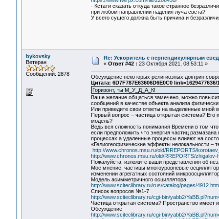
https://www.twirpx.com/file/2206430/
- Кстати сказать откуда такое странное безразли
при любом направлении падения луча света?
У всего сущего должна быть причина и безразличи
bykovsky
Re: Ускоритель с перпендикулярным свед
Ветеран
«
Ответ #42 :
23 Октября 2021, 08:53:11 »
Сообщений: 2878
Обсуждение некоторых религиозных доктрин совр
Цитата: 6D7F787E63606D6E0C0 link=1629477636/1
Горизонт, ты М_У_Д_А_К!
Ваше желание общаться замечено, можно повысить
сообщений в качестве объекта анализа физически
Или приведите свои ответы на выделенные мной 
Первый вопрос – частица открытая система? Его 
модель?
Ведь вся сложность понимания Времени в том что 
если предположить что энергия частиц размазана 
процессах а удаленные процессы влияют на состо
«Гелиогеофизические эффекты нелокальности – т
http://www.chronos.msu.ru/old/RREPORTS/korotaev_
http://www.chronos.msu.ru/old/RREPORTS/zhigalov-har
Пожалуйста, изложите ваши представления об неэ
Мое мнение, частицы многоуровневые осциллятор
изменении агрегатных состояний микроосциллятор
Модель асимметричного осциллятора
http://www.sciteclibrary.ru/rus/catalog/pages/4912.htm
Список вопросов №1-7
http://www.sciteclibrary.ru/cgi-bin/yabb2/YaBB.pl?n
Частица открытая система? Пространство имеет 
Обсуждение
http://www.sciteclibrary.ru/cgi-bin/yabb2/YaBB.pl?n