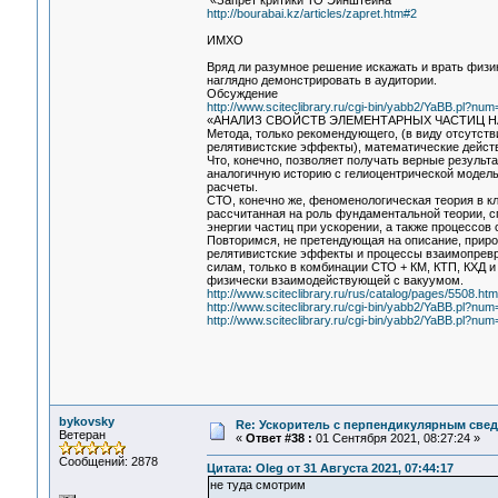
«Запрет критики ТО Эйнштейна
http://bourabai.kz/articles/zapret.htm#2
ИМХО
Вряд ли разумное решение искажать и врать физи
наглядно демонстрировать в аудитории.
Обсуждение
http://www.sciteclibrary.ru/cgi-bin/yabb2/YaBB.pl?n
«АНАЛИЗ СВОЙСТВ ЭЛЕМЕНТАРНЫХ ЧАСТИЦ 
Метода, только рекомендующего, (в виду отсутс
релятивистские эффекты), математические действи
Что, конечно, позволяет получать верные результ
аналогичную историю с гелиоцентрической модел
расчеты.
СТО, конечно же, феноменологическая теория в кла
рассчитанная на роль фундаментальной теории, с
энергии частиц при ускорении, а также процессов
Повторимся, не претендующая на описание, приро
релятивистские эффекты и процессы взаимопревра
силам, только в комбинации СТО + КМ, КТП, КХД 
физически взаимодействующей с вакуумом.
http://www.sciteclibrary.ru/rus/catalog/pages/5508.htm
http://www.sciteclibrary.ru/cgi-bin/yabb2/YaBB.pl?n
http://www.sciteclibrary.ru/cgi-bin/yabb2/YaBB.pl?n
bykovsky
Re: Ускоритель с перпендикулярным свед
Ветеран
«
Ответ #38 :
01 Сентября 2021, 08:27:24 »
Сообщений: 2878
Цитата: Oleg от 31 Августа 2021, 07:44:17
не туда смотрим