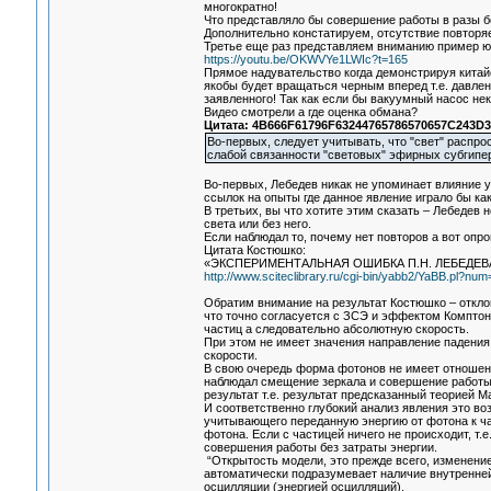
многократно!
Что представляло бы совершение работы в разы 
Дополнительно констатируем, отсутствие повторяе
Третье еще раз представляем вниманию пример ю
https://youtu.be/OKWVYe1LWIc?t=165
Прямое надувательство когда демонстрируя кита
якобы будет вращаться черным вперед т.е. давлен
заявленного! Так как если бы вакуумный насос н
Видео смотрели а где оценка обмана?
Цитата: 4B666F61796F63244765786570657C243D39
Во-первых, следует учитывать, что "свет" распр
слабой связанности "световых" эфирных субгипер
Во-первых, Лебедев никак не упоминает влияние у
ссылок на опыты где данное явление играло бы ка
В третьих, вы что хотите этим сказать – Лебедев
света или без него.
Если наблюдал то, почему нет повторов а вот опр
Цитата Костюшко:
«ЭКСПЕРИМЕНТАЛЬНАЯ ОШИБКА П.Н. ЛЕБЕДЕ
http://www.sciteclibrary.ru/cgi-bin/yabb2/YaBB.pl?n
Обратим внимание на результат Костюшко – отклон
что точно согласуется с ЗСЭ и эффектом Комптон
частиц а следовательно абсолютную скорость.
При этом не имеет значения направление падения
скорости.
В свою очередь форма фотонов не имеет отношени
наблюдал смещение зеркала и совершение работы
результат т.е. результат предсказанный теорией М
И соответственно глубокий анализ явления это воз
учитывающего переданную энергию от фотона к ча
фотона. Если с частицей ничего не происходит, т.
совершения работы без затраты энергии.
“Открытость модели, это прежде всего, изменение
автоматически подразумевает наличие внутренне
осцилляции (энергией осцилляций).