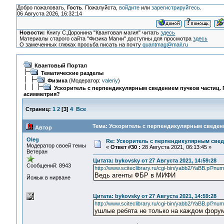
Добро пожаловать,
Гость
. Пожалуйста,
войдите
или
зарегистрируйтесь
.
06 Августа 2026, 16:32:14
Новости:
Книгу С.Доронина "Квантовая магия" читать
здесь
Материалы старого сайта "Физика Магии" доступны для просмотра
здесь
О замеченных глюках просьба писать на почту
quantmag@mail.ru
Квантовый Портал
Тематические разделы
Физика
(Модератор:
valeriy
)
Ускоритель с перпендикулярным сведением пучков частиц.
асимметрия?
Страниц:
1
2
[
3
]
4
Все
Тема: Ускоритель с перпендикулярным сведени
Автор
Oleg
Re: Ускоритель с перпендикулярным свед
Модератор своей темы
«
Ответ #30 :
28 Августа 2021, 06:13:45 »
Ветеран
Цитата: bykovsky от 27 Августа 2021, 14:59:28
Сообщений: 8943
http://www.sciteclibrary.ru/cgi-bin/yabb2/YaBB.pl?
Ведь агенты ФБР в МИФИ
Йожык в нирване
Цитата: bykovsky от 27 Августа 2021, 14:59:28
http://www.sciteclibrary.ru/cgi-bin/yabb2/YaBB.pl?
ушлые ребята не только на каждом фору