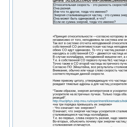
Цитата: 14232E2E2334420 link=1609898128/655#6
Относительная скорость - это разность скоростей
Она разная.
Или что то другое, тогда что именно?
Энергия сталкивающихся частиц - это сумма эне
Она может быть одинаковой, и что?
Если не сумма энергий, тогда что именно?
«Принцип относительности —согласно которому в
независимо от того, неподвижна ли система или о
Так вот в системе отсчета неподвижной относител
собственной СО релятивистская частица неподвиж
обеих СО идут одинаково. То что у частиц разная
находясь в собственной СО – движется частица ил
В случае коллайдера, неподвижной мишени нет, а е
Т.е. в собственной СО первого пучка №1 частица 
Точно также в СО второй частицы встречного пучк
Согласно ПО Эйнштейна, все результаты столкно
Внимание, обычно или чаще слово скорость части
соответствующая данной скорости.
Ниже привожу цитату, утверждающую что частицы к
рождают тяжелые адроны а для частиц ускорителя
“Таким образом, энергия антипротонов в ускорит
ускорителе на встречных пучках. Только тогда о
реакций”.
http://nuclphys.sinp.msu.ru/experiment/kinematics/in
«на три порядка превышать их энергию»
- Что означает «их энергию»?
Означает, что энергия частицы ускорителя сталк
сталкивающееся частицы коллайдера.
Т.е. во-первых, слова скорость разная, надо заме
Во-вторых, объяснить почему при энергии частиц
столкновения отличается.