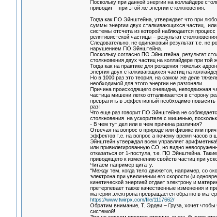
Поскольку при данной энергии на коллайдере стол
приводит – при этой же энергии столкновения.
Тогда как ПО Эйнштейна, утверждает что при любой
суммы энергии двух сталкивающихся частиц, или п
системы отсчета из которой наблюдается процесс
релятивистской частицы – результат столкновения
Следовательно, не одинаковый результат т.е. не 
нарушением ПО Эйнштейна.
Поскольку согласно ПО Эйнштейна, результат стол
столкновения двух частиц на коллайдере при той 
Тогда как на практике для рождения тяжелых адро
энергия двух сталкивающихся частиц на коллайде
Но в 1000 раз это теория, на самом же деле тяже
необходимой для этого энергии не разгоняли.
Причина происходящего очевидна, неподвижная ча
частица мишени легко отталкивается в сторону реля
превратить в эффективный необходимо повысить эн
раз!
Что еще раз говорит ПО Эйнштейна не соблюдается
столкновения на ускорителе с мишенью, поскольк
- В чем тут дел или в чем причина различия?
Отвечая на вопрос о природе или физике или при
эффектов т.е. на вопрос а почему время часов в
Эйнштейн утверждал всем управляет арифметика!
или привилегированную СО, но видно невооружен
отказаться от 1-постула, т.е. ПО Эйнштейна. Так
приводящего к изменению свойств частиц при уско
Читаем например цитату.
“Между тем, когда тело движется, например, со ск
электрона при увеличении его скорости (и одновр
кинетической энергией отдает электрону и матери
претерпевает также качественные изменения и пр
материи электрона превращается обратно в матери
https://www.twirpx.com/file/1117662/
Обратим внимание, Т. Эрдеи – Груза, хочет чтобы
системой!