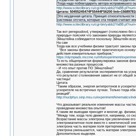
Тогда надо поблагодарить автора исправившего 
http://www.sciteclibrary.ru/cgi-bin/yabb2/YaBB.pl?n
Цитата: 50455245474F55444F56200 link=15689781
Это неудачная цитата. Принцип относительности з
системах отсчета, которые эта теория считает и
http://www.sciteclibrary.ru/cgi-bin/yabb2/YaBB.pl?n
Так вот peregoudovd, утверждает (голословно без
природы» поясняя что законами природы являютс
Эйнштейна соблюдается поскольку Эйнштейн всегд
На сам
Тогда как все учебники физики трактуют законы пр
“Все законы физики имеют практическую основу—
действия измерительных приборов,”
https://olympiads.mccme.ru/mfo/experiment/experimen
То есть общепринятая формулировка законов физ
множества разных процессов.
- И что опыт против ПО Эйнштейна?
Да, сравнение результатов экспериментов на уско
что результат столкновения зависит не от общей э
частицы!
Цитата
“Таким образом, энергия антипротонов в ускорит
ускорителе на встречных пучках. Только тогда о
реакций”.
http://nuclphys.sinp.msu.ru/experiment/kinematics/in
Что доказывает реальное изменение массы частиц
проведении множества опытов!
К таким же выводам приходят и многие др. физики
“Между тем, когда тело движется, например, со ск
Возрастание массы электрона при увеличении его 
электромагнитное поле вместе с кинетической эне
электрона часть материи поля претерпевает такж
электрона уменьшается, часть материи электрона 
Дополнительно выделим.