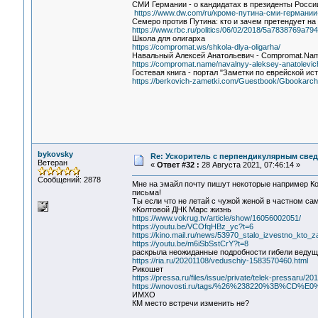
СМИ Германии - о кандидатах в президенты Росси
https://www.dw.com/ru/кроме-путина-сми-германи
Семеро против Путина: кто и зачем претендует на
https://www.rbc.ru/politics/06/02/2018/5a7838769a7
Школа для олигарха
https://compromat.ws/shkola-dlya-oligarha/
Навальный Алексей Анатольевич - Compromat.Na
https://compromat.name/navalnyy-aleksey-anatolevic
Гостевая книга - портал "Заметки по еврейской ис
https://berkovich-zametki.com/Guestbook/Gbookarch
bykovsky
Re: Ускоритель с перпендикулярным свед
Ветеран
«
Ответ #32 :
28 Августа 2021, 07:46:14 »
Сообщений: 2878
Мне на эмайл почту пишут некоторые например Кол
письма!
Ты если что не летай с чужой женой в частном с
«Колтовой ДНК Марс жизнь
https://www.vokrug.tv/article/show/16056002051/
https://youtu.be/VCOfqHBz_yc?t=6
https://kino.mail.ru/news/53970_stalo_izvestno_kt
https://youtu.be/m6iSbSstCrY?t=8
раскрыла неожиданные подробности гибели ведущ
https://ria.ru/20201108/veduschiy-1583570460.html
Рикошет
https://pressa.ru/files/issue/private/telek-pressaru/
https://wnovosti.ru/tags/%26%238220%3B%C
ИМХО
КМ место встречи изменить не?