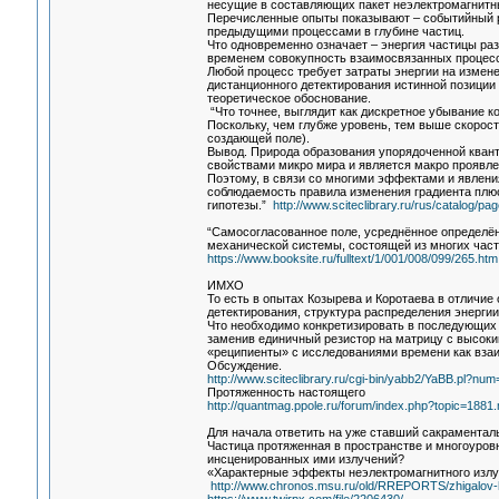
несущие в составляющих пакет неэлектромагнитны
Перечисленные опыты показывают – событийный р
предыдущими процессами в глубине частиц.
Что одновременно означает – энергия частицы раз
временем совокупность взаимосвязанных процесс
Любой процесс требует затраты энергии на измене
дистанционного детектирования истинной позиции з
теоретическое обоснование.
“Что точнее, выглядит как дискретное убывание к
Поскольку, чем глубже уровень, тем выше скорос
создающей поле).
Вывод. Природа образования упорядоченной квант
свойствами микро мира и является макро проявле
Поэтому, в связи со многими эффектами и явлени
соблюдаемость правила изменения градиента плюс
гипотезы.”
http://www.sciteclibrary.ru/rus/catalog/pa
“Самосогласованное поле, усреднённое определён
механической системы, состоящей из многих част
https://www.booksite.ru/fulltext/1/001/008/099/265.htm
ИМХО
То есть в опытах Козырева и Коротаева в отличие
детектирования, структура распределения энергии
Что необходимо конкретизировать в последующих 
заменив единичный резистор на матрицу с высок
«реципиенты» с исследованиями времени как взаи
Обсуждение.
http://www.sciteclibrary.ru/cgi-bin/yabb2/YaBB.pl?n
Протяженность настоящего
http://quantmag.ppole.ru/forum/index.php?topic=18
Для начала ответить на уже ставший сакраментал
Частица протяженная в пространстве и многоуров
инсценированных ими излучений?
«Характерные эффекты неэлектромагнитного изл
http://www.chronos.msu.ru/old/RREPORTS/zhigalov-ha