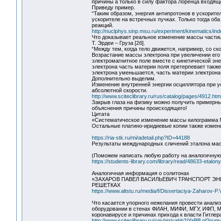
причины а только в силу фактора Лоренца входящ
Приведу пример.
“Таким образом, энергия антипротонов в ускорит
ускорителе на встречных пучках. Только тогда о
реакций.
http://nuclphys.sinp.msu.ru/experiment/kinematics/in
Что доказывает реальное изменение массы частиц 
Т. Эрдеи – Груза [2б].
“Между тем, когда тело движется, например, со ск
Возрастание массы электрона при увеличении его 
электромагнитное поле вместе с кинетической эне
электрона часть материи поля претерпевает такж
электрона уменьшается, часть материи электрона
Дополнительно выделим.
Изменение внутренней энергии осциллятора при у
абсолютной скорости.
http://www.sciteclibrary.ru/rus/catalog/pages/4912.htm
Закрыв глаза на физику можно получить примерны
объяснения причины происходящего!
Цитата
«Систематическое изменение массы килограмма № 12
Остальные платино-иридиевые копии также измени
https://ria-stk.ru/mi/adetail.php?ID=44188
Результаты международных сличений эталона ма
(Поможем написать любую работу на аналогичную
https://students-library.com/library/read/48633-etalony-
Аналогичная информация о солитонах
«ЗАХАРОВ ПАВЕЛ ВАСИЛЬЕВИЧ ТРАНСПОРТ ЭН
РЕШЕТКАХ
https://www.altstu.ru/media/f/Dissertaciya-Zaharov-P.V
Что касается упорного нежелания провести анал
оборудовании в стенах ФИАН, МИФИ, МГУ, ИФП, МФ
коронавирусе и причинах прихода к власти Гитлер
http://www.sciteclibrary.ru/cgi-bin/yabb2/YaBB.pl?n