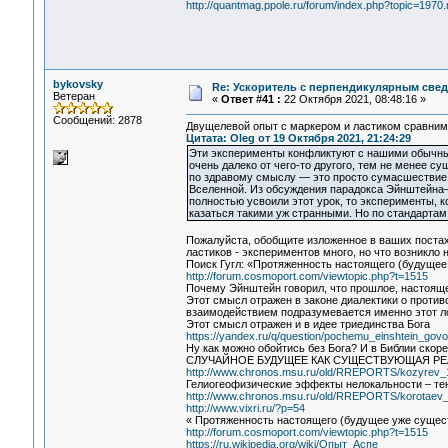
http://quantmag.ppole.ru/forum/index.php?topic=19
bykovsky
Re: Ускоритель с перпендикулярным свед
Ветеран
«
Ответ #41 :
22 Октября 2021, 08:48:16 »
Сообщений: 2878
Двущелевой опыт с маркером и ластиком сравним 
Цитата: Oleg от 19 Октября 2021, 21:24:29
Эти эксперименты конфликтуют с нашими обычным
очень далеко от чего-то другого, тем не менее с
по здравому смыслу — это просто сумасшествие.
Вселенной. Из обсуждения парадокса Эйнштейна–
полностью усвоили этот урок, то эксперименты, к
казаться такими уж странными. Но по стандартам
Пожалуйста, обобщите изложенное в ваших постах,
ластиков - экспериментов много, но что возникло
Поиск Гугл: «Протяженность настоящего (будущее
http://forum.cosmoport.com/viewtopic.php?t=1515
Почему Эйнштейн говорил, что прошлое, настоящ
Этот смысл отражен в законе диалектики о проти
взаимодействием подразумевается именно этот ло
Этот смысл отражен и в идее триединства Бога
https://yandex.ru/q/question/pochemu_einshtein_govo
Ну как можно обойтись без Бога? И в Библии скор
СЛУЧАЙНОЕ БУДУЩЕЕ КАК СУЩЕСТВУЮЩАЯ Р
http://www.chronos.msu.ru/old/RREPORTS/kozyrev_
Гелиогеофизические эффекты нелокальности – те
http://www.chronos.msu.ru/old/RREPORTS/korotaev_e
http://www.vixri.ru/?p=54
« Протяженность настоящего (будущее уже сущес
http://forum.cosmoport.com/viewtopic.php?t=1515
https://ru.wikipedia.org/wiki/Опыт_Аспе