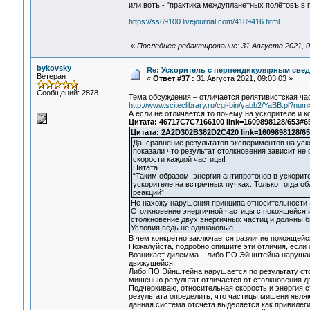
или вотъ - "практика междупланетных полётовъ в 
https://ss69100.livejournal.com/4189416.html
«
Последнее редактирование: 31 Августа 2021, 0
bykovsky
Re: Ускоритель с перпендикулярным свед
Ветеран
«
Ответ #37 :
31 Августа 2021, 09:03:03 »
Сообщений: 2878
Тема обсуждения – отличается релятивистская ча
http://www.sciteclibrary.ru/cgi-bin/yabb2/YaBB.pl?n
А если не отличается то почему на ускорителе и 
Цитата: 46717C7C7166100 link=1609898128/653#6
Цитата: 2A2D302B382D2C420 link=1609898128/65
Да, сравнение результатов экспериментов на уск
показали что результат столкновения зависит не 
скорости каждой частицы!
Цитата
“Таким образом, энергия антипротонов в ускори
ускорителе на встречных пучках. Только тогда 
реакций”.
Не нахожу нарушения принципа относительности
Столкновение энергичной частицы с покоящейся 
столкновение двух энергичных частиц и должны б
Условия ведь не одинаковые.
В чем конкретно заключается различие покоящейся
Пожалуйста, подробно опишите эти отличия, если о
Возникает дилемма – либо ПО Эйнштейна нарушает
движущейся.
Либо ПО Эйнштейна нарушается по результату сто
мишенью результат отличается от столкновения дв
Подчеркиваю, относительная скорость и энергия с
результата определить, что частицы мишени явля
данная система отсчета выделяется как привилеги