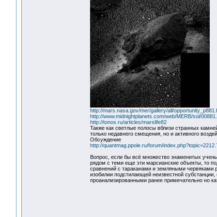
http://mars.nasa.gov/mer/gallery/all/opportunity_p881.
http://www.midnightplanets.com/web/MERB/sol/00881.
http://tonos.ru/articles/marslife82
Также как светлые полосы вблизи странных камне
только недавнего смещения, но и активного воздей
Обсуждение
http://quantmag.ppole.ru/forum/index.php?topic=2212.
Вопрос, если бы всё множество знаменитых учены
рядом с теми еще эти марсианские объекты, то п
сравнений с тараканами и земляными червяками р
изобилии подстилающей неизвестной субстанции,
проанализированными ранее примечательно но ка