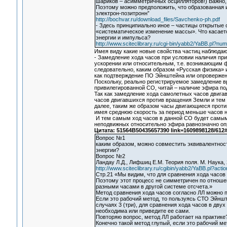
шариков – асимметричных осцилляторов!) Важно, ч
Поэтому можно предположить, что образованная 
электрон-позитронн”
http://bochvar.ru/download_files/Savchenko-ph.pdf
- Здесь принципиально иное – частицы открытые 
«систематическое изменение массы». Что касаетс
энергии и импульса?
http://www.sciteclibrary.ru/cgi-bin/yabb2/YaBB.pl?
Имея виду какие новые свойства частиц наблюдаю
- Замедление хода часов при условии наличия пр
ускорении или относительным, т.е. возникающим 
следовательно, каким образом «Русская физика» и
как подтверждение ПО Эйнштейна или опровержен
Поскольку, реально регистрируемое замедление в
привилегированной СО, читай – наличие эфира по
Так как замедление хода самолетных часов двиг
часов двигавшихся против вращения Земли и тем
далее, таким же образом часы двигающиеся проти
имея среднюю скорость за период меньше часов 
И тем самым ход часов в данной СО будет самым
неподвижных относительно эфира равнозначно оп
Цитата: 51564B50435657390 link=1609898128/612
Вопрос №1
каким образом, можно совместить эквивалентнос
энергии?
Вопрос №2
Ландау Л.Д., Лифшиц Е.М. Теория поля. М. Наука,
http://www.sciteclibrary.ru/cgibin/yabb2/YaBB.pl?action
Стр.21 «Мы видим, что для сравнения хода часов 
Поэтому этот процесс не симметричен по отноше
разными часами в другой системе отсчета.»
Метод сравнения хода часов согласно ЛЛ можно 
Если это рабочий метод, то пользуясь СТО Эйншт
случаях 3 (три), для сравнения хода часов в дву
необходима или приведите ее сами.
Повторяю вопрос, метод ЛЛ работает на практике
Конечно такой метод глупый, если это рабочий мет