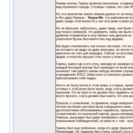
Нажав кнопку, Гамеш включил механизм, отодвин
вид огромного города. Столицы страны, вот уже 
Но эта проклятая земля лежала далеко от истинны
и без дара Наинны -
Экура-Ме
, это равновесие в
даже среди этой малости у них всё реже и реже р
Их не бросали, заботилось, даже такие, они были
настолько скверной, что доверять тайну им было 
дебилов отправляли в шоу-бизнес или двигали их
укрепляли Вуаль Беспамятства над авдами.
Мутации становились настолько частыми, что не
на которого ни авды ни даже аннунаки, не могли 
довольно не глуп для выродка. Сейчас он возгла
авдов, и попутно крушил этих кукол у власти.
..
Гамеш, равно как и его отец, никогда не занимал 
каждый молодой анунак был проведен по всей ном
начинает там работу каким-нибудь мелким служа
учреждениях КПСС областного и союзного уровня
присматривая себе кадры.
Ничто не было вечно в этом мире, и старые, пров
готовых к этой роли было мало, ведь слуга долж
приказов. Он не просто не должен был задавать 
всего прочего, слуга должен был иметь тот или и
Прошли, к сожалению, те времена, когда неверног
летоисчисления система была совершенно иная, а 
десятилетиями обтачиваемых наработок, пришлос
«соратников» по кукольной партии, дыша непереда
Гамеша, вынужден был даже изображать просителя
помошников Наблюдателей, но вместе с тем - кук
Гамеш был еще ребенком, когда его деду пришлос
Ленинграде. Их лидером был очень умный слуга п