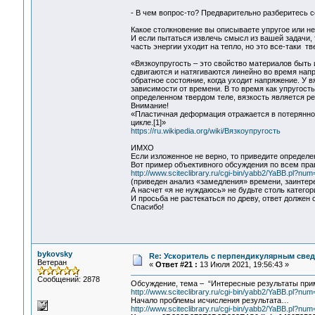
- В чем вопрос-то? Предварительно разберитесь с
Какое столкновение вы описываете упругое или н
И если пытаться извлечь смысл из вашей задачи, т
часть энергии уходит на тепло, но это все-таки тв
«Вязкоупругость – это свойство материалов быть 
сдвигаются и натягиваются линейно во время нап
обратное состояние, когда уходит напряжение. У 
зависимости от времени. В то время как упругост
определенном твердом теле, вязкость является р
Внимание!
«Пластичная деформация отражается в потерянной
цикле.[1]»
https://ru.wikipedia.org/wiki/Вязкоупругость
ИМХО
Если изложенное не верно, то приведите определ
Вот пример объективного обсуждения по всем пра
http://www.sciteclibrary.ru/cgi-bin/yabb2/YaBB.pl?n
(приведен анализ «замедления» времени, заинтер
А насчет «я не нуждаюсь» не будьте столь катего
И просьба не растекаться по древу, ответ должен
Спасибо!
bykovsky
Re: Ускоритель с перпендикулярным свед
Ветеран
«
Ответ #21 :
13 Июля 2021, 19:56:43 »
Сообщений: 2878
Обсуждение, тема – “Интересные результаты пр
http://www.sciteclibrary.ru/cgi-bin/yabb2/YaBB.pl?n
Начало проблемы исчисления результата…
http://www.sciteclibrary.ru/cgi-bin/yabb2/YaBB.pl?n