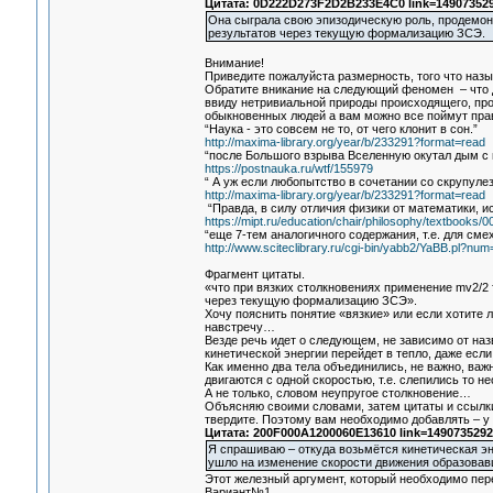
Цитата: 0D222D273F2D2B233E4C0 link=149073529
Она сыграла свою эпизодическую роль, продемонс
результатов через текущую формализацию ЗСЭ.
Внимание!
Приведите пожалуйста размерность, того что наз
Обратите вникание на следующий феномен – что до
ввиду нетривиальной природы происходящего, про
обыкновенных людей а вам можно все поймут прави
“Наука - это совсем не то, от чего клонит в сон.”
http://maxima-library.org/year/b/233291?format=read
“после Большого взрыва Вселенную окутал дым с 
https://postnauka.ru/wtf/155979
“ А уж если любопытство в сочетании со скрупулез
http://maxima-library.org/year/b/233291?format=read
“Правда, в силу отличия физики от математики, и
https://mipt.ru/education/chair/philosophy/textbooks
“еще 7-тем аналогичного содержания, т.е. для сме
http://www.sciteclibrary.ru/cgi-bin/yabb2/YaBB.pl?n
Фрагмент цитаты.
«что при вязких столкновениях применение mv2/2 
через текущую формализацию ЗСЭ».
Хочу пояснить понятие «вязкие» или если хотите
навстречу…
Везде речь идет о следующем, не зависимо от назв
кинетической энергии перейдет в тепло, даже есл
Как именно два тела объединились, не важно, важн
двигаются с одной скоростью, т.е. слепились то 
А не только, словом неупругое столкновение…
Объясняю своими словами, затем цитаты и ссылки 
твердите. Поэтому вам необходимо добавлять – у 
Цитата: 200F000A1200060E13610 link=1490735292
Я спрашиваю – откуда возьмётся кинетическая 
ушло на изменение скорости движения образовавш
Этот железный аргумент, который необходимо пер
Вариант№1