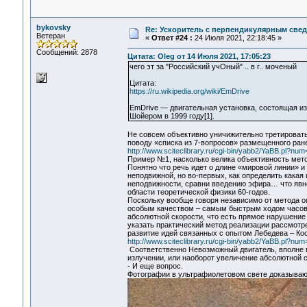
bykovsky
Re: Ускоритель с перпендикулярным свед
Ветеран
«
Ответ #24 :
24 Июля 2021, 22:18:45 »
Сообщений: 2878
Цитата: Oleg от 14 Июля 2021, 17:05:23
чего эт за "Российский учОный" .. в г.. моченый
Цитата:
https://ru.wikipedia.org/wiki/EmDrive
EmDrive — двигательная установка, состоящая и
Шойером в 1999 году[1].
Не совсем объективно уничижительно третировать
поводу «списка из 7-вопросов» размещенного ран
http://www.sciteclibrary.ru/cgi-bin/yabb2/YaBB.pl?n
Пример №1, насколько велика объективность мето
Понятно что речь идет о длине «мировой линии» 
неподвижной, но во-первых, как определить какая
неподвижности, сравни введению эфира… что явн
области теоретической физики 60-годов.
Поскольку вообще говоря независимо от метода 
особым качеством – самым быстрым ходом часов,
абсолютной скорости, что есть прямое нарушение
указать практический метод реализации рассмотр
развитие идей связанных с опытом Лебедева – Ко
http://www.sciteclibrary.ru/cgi-bin/yabb2/YaBB.pl?n
Соответственно Невозможный двигатель, вполне в
излучении, или наоборот увеличение абсолютной 
- И еще вопрос.
Фотографии в ультрафиолетовом свете доказывают