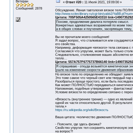
Ветеран
«
Ответ #20 :
11 Июля 2021, 19:09:00 »
Сообщений: 2878
Обсуждение. Явная тавтология вязкое тело ПОЛ
http://www.sciteclibrary.ru/cgi-bin/yabb2/YaBB.pl?n
Цитата: 705F505A4250565E43310 link=1490735292
Похоже, продолжение диалога потеряло смысл.
Конкретных адекватных возражений по моим текст
а в общих словах и поучениях, засоряющих тему, 
Вы не прочитали моего сообщения!
Я задал вопрос, что сталкивается или соударяется
его свойства.
Например, деформация «вязкого» тела связана с 
Согласимся что упругим, может быть только столк
Следовательно, столкновение ваших абсолютно вяз
тепло…
Цитата: 557A757F6775737B66140 link=1490735292
Я спрашиваю - откуда возьмётся кинетическая 
ушло на изменение скорости движения образовавш
Но вязкое тело по определению не обладает заяв
Это тоже самое что черный свет или твердый пар 
Разобраться проще простого, если быть последова
Как может ПОЛНОСТЬЮ передаваться кинетическая
Напоминаю, подобные утверждения – фантастика!
Условие вязкости по определению связано с перех
«Вязкость (внутреннее трение) — одно из явлений
одной их части относительно другой. В результат
тепла.»
https://ru.wikipedia.org/wiki/Вязкость
Ваша цитата: «количество движения ПОЛНОСТЬЮ у
- Поясните, где здесь физика?
Свойство упругих тел сохранять кинетическую эне
на вопрос?!