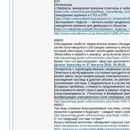
СО.
Литература
«Эффекты замедления времени отмечены в лабо
https://sfiz.ru/news/experim/effekty_zamedlenija_vre
Замедление времени в СТО и ОТО
https://mipt.ru/education/chair/physics/S_I/method/VR
Эксперимент Хафеле — Китинга якобы продемонс
замедления времени для движущихся объектов.
https://ru.wikipedia.org/wiki/Эксперимент_Хафеле_
—
http://www.sciteclibrary.ru/cgi-bin/yabb2/YaBB.pl?n
ИМХО
Обсуждение свойств эфира вполне можно объедин
затем получившуюся субстанцию запихнуть внутрь
который некоторые считают необходимо выбросить
Эйнштейна и перейти к анализу результатов опыто
http://quantmag.ppole.ru/forum/index.php?topic=1970.
Кроме того что рассказывает эфир про дополните
Цитата: bykovsky от 27 Августа 2010, 10:35:01
Ускоритель с перпендикулярным сведением пучко
Электрон в возбужденном состоянии находится на
может иметь иную конфигурацию электрического 
нахождения частицы в данном объеме, но амплиту
положением частицы. Следовательно в случае пе
В рамках проблемы, стоимость предложенного эк
эксперимента имеет смысл даже в рамках отдел
сверхпроводимости. Поскольку в ближайшее врем
конфигурация электрического поля свободных эле
http://quantmag.ppole.ru/forum/index.php?topic=630.0
ИМХО
Частицы сложные многоуровневые системы, которы
прошлое и думаем в будущее – каждый через сво
http://quantmag.ppole.ru/forum/index.php?topic=18
О что грядущий сон нам готовит?
Искусственный интеллект обнаружил скрытые св
https://tengrinews.kz/science/iskusstvennyiy-intellekt
https://www.isuct.ru/sites/default/files/department/igh