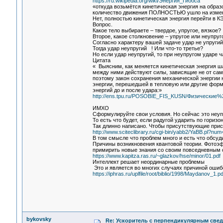
https://ru.wikipedia.org/wiki/Энергия_Гиббса
«откуда возьмётся кинетическая энергия на образ
количество движения ПОЛНОСТЬЮ ушло на изменен
Нет, полностью кинетическая энергия перейти в К
Вопрос.
Какое тело выбираете – твердое, упругое, вязкое?
Второе, какое столкновение – упругое или неупруг
Согласно характеру вашей задаче удар не упругий
Тогда удар неупругий ! Или что-то третье?
Но если удар неупругий, то при неупругом ударе ч
Цитата
« Выясним, как меняется кинетическая энергия ш
между ними действуют силы, зависящие не от сам
поэтому закон сохранения механической энергии 
энергии, перешедшей в тепловую или другие форм
энергий до и после удара:»
http://ens.tpu.ru/POSOBIE_FIS_KUSN/Физические
ИМХО
Сформулируйте свои условия. Но сейчас это неупр
То есть что будет, если радугой ударить по гориз
Так длинно написано. Чтобы присутствующие прис
http://www.sciteclibrary.ru/cgi-bin/yabb2/YaBB.pl?n
В том смысле что проблем много и есть что обсуд
Причины возникновения квантовой теории. Фотоэфф
примирить новые знания со своим повседневным оп
https://www.kapitza.ras.ru/~glazkov/hse/minor/01.pdf
Интеллект решает неординарные проблемы
Это и является во многих случаях причиной ошибоч
https://iphras.ru/uplfile/root/biblio/1998/Maydanov_1.pd
bykovsky
Re: Ускоритель с перпендикулярным свед