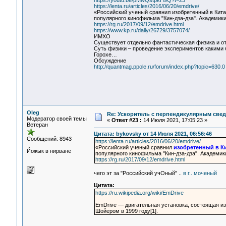
https://youtu.be/pMwQstpkH9Q?t=23
https://lenta.ru/articles/2016/06/20/emdrive/
«Российский ученый сравнил изобретенный в Кита
популярного кинофильма "Кин-дза-дза". Академики
https://rg.ru/2017/09/12/emdrive.html
https://www.kp.ru/daily/26729/3757074/
ИМХО
Существует отдельно фантастическая физика и о
Суть физики – проведение экспериментов какими 
Горохе…
Обсуждение
http://quantmag.ppole.ru/forum/index.php?topic=630.0
Oleg
Re: Ускоритель с перпендикулярным свед
Модератор своей темы
«
Ответ #23 :
14 Июля 2021, 17:05:23 »
Ветеран
Цитата: bykovsky от 14 Июля 2021, 06:56:46
Сообщений: 8943
https://lenta.ru/articles/2016/06/20/emdrive/
«Российский ученый сравнил
изобретенный в К
Йожык в нирване
популярного кинофильма "Кин-дза-дза". Академики
https://rg.ru/2017/09/12/emdrive.html
чего эт за "Российский учОный" ..
в г.. моченый
Цитата:
https://ru.wikipedia.org/wiki/EmDrive
EmDrive — двигательная установка, состоящая и
Шойером в 1999 году[1].