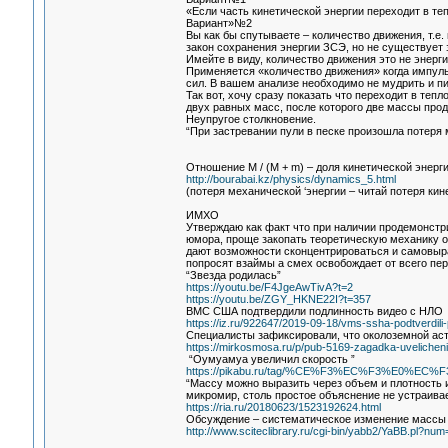
«Если часть кинетической энергии переходит в те
Вариант»№2
Вы как бы спутываете – количество движения, т.е.
закон сохранения энергии ЗСЭ, но не существует 
Имейте в виду, количество движения это не энерги
Применяется «количество движения» когда импуль
сил. В вашем анализе необходимо не мудрить и п
Так вот, хочу сразу показать что переходит в теп
двух равных масс, после которого две массы про
Неупругое столкновение.
“При застревании пули в песке произошла потеря 
Отношение M / (M + m) – доля кинетической энер
http://bourabai.kz/physics/dynamics_5.html
(потеря механической ‘энергии – читай потеря кинет
ИМХО
Утверждаю как факт что при наличии продемонстр
юмора, проще закопать теоретическую механику об
дают возможности сконцентрироваться и самовыраз
попросят взаймы а смех освобождает от всего пер
“Звезда родилась”
https://youtu.be/F4JgeAwTivA?t=2
https://youtu.be/ZGY_HKNE22I?t=357
ВМС США подтвердили подлинность видео с НЛО
https://iz.ru/922647/2019-09-18/vms-ssha-podtverdili-
Специалисты зафиксировали, что околоземной асте
https://mirkosmosa.ru/p/pub-5169-zagadka-uvelicheni
“Оумуамуа увеличил скорость ”
https://pikabu.ru/tag/%CE%F3%EC%F3%E0%EC%F
“Массу можно выразить через объем и плотность и
микромир, столь простое объяснение не устраивае
https://ria.ru/20180623/1523192624.html
Обсуждение – систематическое изменение массы 
http://www.sciteclibrary.ru/cgi-bin/yabb2/YaBB.pl?n