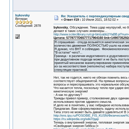
bykovsky
Re: Ускоритель с перпендикулярным свед
Ветеран
«
Ответ #19 :
10 Июля 2021, 18:52:02 »
Сообщений: 2878
bykovsky
, Обсуждение. Тема удар неупругий, но б
делают в таких случаях инженеры…
http://www.sciteclibrary.ru/cgi-bin/yabb2/YaBB.pl?n
Цитата: 5778777D6577717964160 link=1490735292
Я спрашиваю - откуда возьмётся кинетическая эн
количество движения ПОЛНОСТЬЮ ушло на измене
Я думаю, что ВНТ я соблюдаю. Феноменологическ
"В остатке" чего?...
Граница - в различии индуктивного и дэдуктивног
при дедуктивном подходе может и не быть постул
принятый механизм манипулировании применяемым
из-за несоответствия (неполноты) набора постул
спекуляции практикой.
Нет, так не годится, никто не обязан помнить вес
соответствует общепринятой. На прямые вопросы в
вопросы и переспрашивать это нормальное обсуж
Что касается тепла, поскольку тепло при ударе вя
кинетическую энергию!
- А как по другому?
Трижды привел пример, столкновение двух одинако
использовано против здравого смысла.
И дело не в понятиях, у вас гибридное использо
Предлагаю. Вам сформулировать задачу использу
Типа этого не может быть давайте удивляться! В 
http://ens.tpu.ru/POSOBIE_FIS_KUSN/Физические
https://ru.wikipedia.org/wiki/Удар
Теперь о внутренней энергии, тепловая энергия з
«Свободная энергия Гиббса (»