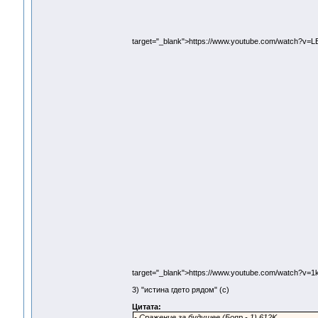
target="_blank">https://www.youtube.com/watch?v
target="_blank">https://www.youtube.com/watch?v=
3) "истина гдето рядом" (с)
Цитата:
- Сражение за будущее (Бояр - 1) 612K