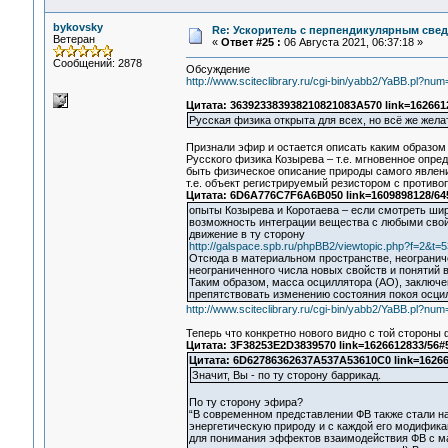
bykovsky
Re: Ускоритель с перпендикулярным свед
Ветеран
«
Ответ #25 :
06 Августа 2021, 06:37:18 »
Сообщений: 2878
Обсуждение
http://www.sciteclibrary.ru/cgi-bin/yabb2/YaBB.pl?n
Цитата: 363923383938210821083A570 link=162661
Русская физика открыта для всех, но всё же жела
Признали эфир и остается описать каким образом
Русского физика Козырева – т.е. мгновенное опре
быть физическое описание природы самого явлени
т.е. объект регистрируемый резистором с против
Цитата: 6D6A776C7F6A6B050 link=1609898128/64
опыты Козырева и Коротаева – если смотреть шир
возможность интеграции вещества с любыми свой
движение в ту сторону
http://galspace.spb.ru/phpBB2/viewtopic.php?f=2&
Отсюда в материальном пространстве, неограниче
неограниченного числа новых свойств и понятий 
Таким образом, масса осциллятора (АО), заключен
препятствовать изменению состояния покоя осцил
http://www.sciteclibrary.ru/cgi-bin/yabb2/YaBB.pl?n
Теперь что конкретно нового видно с той стороны
Цитата: 3F38253E2D3839570 link=1626612833/56#
Цитата: 6D62786362637A537A53610C0 link=16266
Значит, Вы - по ту сторону баррикад.
По ту сторону эфира?
“В современном представлении ФВ также стали на
энергетическую природу и с каждой его модифика
для понимания эффектов взаимодействия ФВ с мат