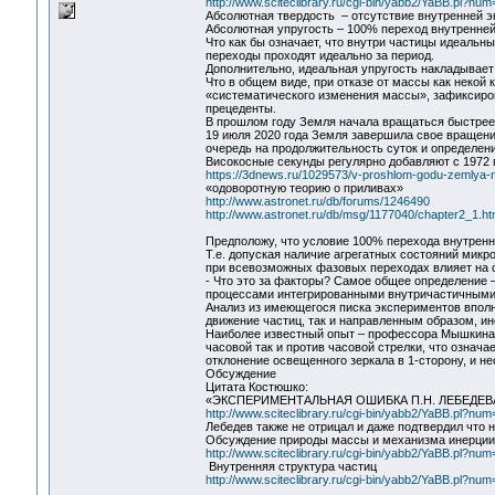
http://www.sciteclibrary.ru/cgi-bin/yabb2/YaBB.pl?n
Абсолютная твердость – отсутствие внутренней э
Абсолютная упругость – 100% переход внутренней 
Что как бы означает, что внутри частицы идеаль
переходы проходят идеально за период.
Дополнительно, идеальная упругость накладывает 
Что в общем виде, при отказе от массы как некой 
«систематического изменения массы», зафиксиро
прецеденты.
В прошлом году Земля начала вращаться быстрее
19 июля 2020 года Земля завершила свое вращени
очередь на продолжительность суток и определени
Високосные секунды регулярно добавляют с 1972 го
https://3dnews.ru/1029573/v-proshlom-godu-zemlya-
«одоворотную теорию о приливах»
http://www.astronet.ru/db/forums/1246490
http://www.astronet.ru/db/msg/1177040/chapter2_1.ht
Предположу, что условие 100% перехода внутренн
Т.е. допуская наличие агрегатных состояний микр
при всевозможных фазовых переходах влияет на 
- Что это за факторы? Самое общее определение 
процессами интегрированными внутричастичным
Анализ из имеющегося писка экспериментов вполн
движение частиц, так и направленным образом, и
Наиболее известный опыт – профессора Мышкина, 
часовой так и против часовой стрелки, что означ
отклонение освещенного зеркала в 1-сторону, и 
Обсуждение
Цитата Костюшко:
«ЭКСПЕРИМЕНТАЛЬНАЯ ОШИБКА П.Н. ЛЕБЕДЕ
http://www.sciteclibrary.ru/cgi-bin/yabb2/YaBB.pl?n
Лебедев также не отрицал и даже подтвердил что
Обсуждение природы массы и механизма инерции
http://www.sciteclibrary.ru/cgi-bin/yabb2/YaBB.pl?n
Внутренняя структура частиц
http://www.sciteclibrary.ru/cgi-bin/yabb2/YaBB.pl?n