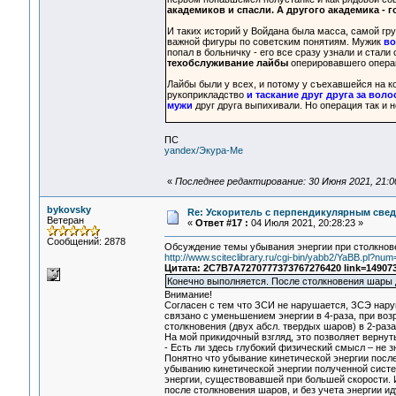
академиков и спасли. А другого академика - 
И таких историй у Войдана была масса, самой гр
важной фигуры по советским понятиям. Мужик
во
попал в больничку - его все сразу узнали и стал
техобслуживание лайбы
оперировавшего опера
Лайбы были у всех, и потому у съехавшейся на 
рукоприкладство
и таскание друг друга за воло
мужи
друг друга выпихивали. Но операция так и н
ПС
yandex/Экура-Ме
«
Последнее редактирование: 30 Июня 2021, 21:0
bykovsky
Re: Ускоритель с перпендикулярным свед
Ветеран
«
Ответ #17 :
04 Июля 2021, 20:28:23 »
Сообщений: 2878
Обсуждение темы убывания энергии при столкнов
http://www.sciteclibrary.ru/cgi-bin/yabb2/YaBB.pl?n
Цитата: 2C7B7A7270777373767276420 link=149073
Конечно выполняется. После столкновения шары д
Внимание!
Согласен с тем что ЗСИ не нарушается, ЗСЭ наруш
связано с уменьшением энергии в 4-раза, при воз
столкновения (двух абсл. твердых шаров) в 2-раза
На мой прикидочный взгляд, это позволяет верну
- Есть ли здесь глубокий физический смысл – не з
Понятно что убывание кинетической энергии после
убыванию кинетической энергии полученной систем
энергии, существовавшей при большей скорости. 
после столкновения шаров, и без учета энергии и