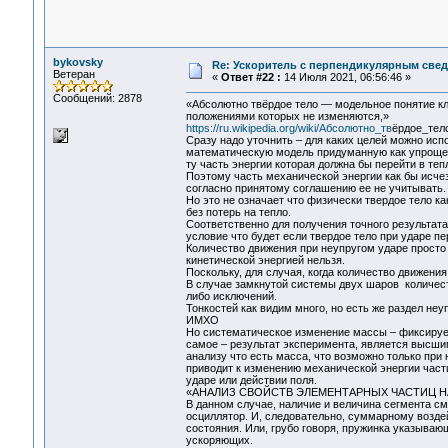
bykovsky
Re: Ускоритель с перпендикулярным свед
Ветеран
«
Ответ #22 :
14 Июля 2021, 06:56:46 »
Сообщений: 2878
«Абсолютно твёрдое тело — модельное понятие к
положениями которых не изменяются,»
https://ru.wikipedia.org/wiki/Абсолютно_тв
ёрдое_тел
Сразу надо уточнить – для каких целей можно испо
математическую модель придуманную как упрощен
ту часть энергии которая должна бы перейти в теп
Поэтому часть механической энергии как бы исчеза
согласно принятому соглашению ее не учитывать.
Но это не означает что физически твердое тело 
без потерь на тепло.
Соответственно для получения точного результат
условие что будет если твердое тело при ударе п
Количество движения при неупругом ударе просто 
кинетической энергией нельзя.
Поскольку, для случая, когда количество движения
В случае замкнутой системы двух шаров количест
либо исключений.
Тонкостей как видим много, но есть же раздел неу
ИМХО
Но систематическое изменение массы – фиксируе
самое – результат эксперимента, является высши
анализу что есть масса, что возможно только при
приводит к изменению механической энергии части
ударе или действии поля.
«АНАЛИЗ СВОЙСТВ ЭЛЕМЕНТАРНЫХ ЧАСТИЦ 
В данном случае, наличие и величина сегмента см
осциллятор. И, следовательно, суммарному воздей
состояния. Или, грубо говоря, пружинка указываю
ускоряющих.