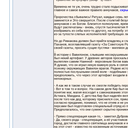
Времена не те уж, очень трудно стало подыскив
главное и самое важное правило аннунаков,
скры
..
Пророчества сбывались! Ритуал, каждые семь лет
замкнется и Это свершится. После столетий безу
аннунаков с их Богом. Близится полнолуние, вре
будут распечатаны - вновь, спустя тысячелетия На
изображать из себы кого-то другого, на потребу 
из-за тупости слепых исполнителей требующих ли
Но до Римакова должен был прийти владелец и гл
Паханов, возглавлявший газету «За Советскую Ро
своей газеты, просить сущие пустяки - миллион д
..
В истории с Вавилоном, слывшим несокрушимым г
был некий артефакт. У древних авторов проскальз
вылеплен самим Наинной - верховным богом вавил
Я думаю, что он играл некую важную роль в связ
психику окружающих Вавилон врагов. Редкие исто
полностью послушными своей воле - подобными з
предположить, что через этот артефакт входили в
непокорных.
- А как же в таком случае их смогли победить пер
- Вот в том то и вопрос. На самом деле Кир был 
понятие маг, магия восходит к самоназванию этог
Астиага, Мандана. С детства Кир был наделён ве
после того как дед, которому приснился сон, прик
согласно преданию, понимал, что не отняв и не у
персами был подготовлен специальный отряд из п
Предполагалось, что они сумеют скрытно проникну
- Прямо спецоперация какая-то, - заметил Дубров
- Да, своего рода - спецоперация, а её участник
город, достигли главного святилища аннунаков и н
на этот счет - известно по косвенным источникам