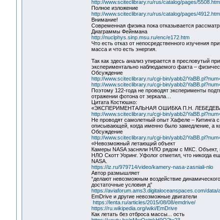
http://www.sciteclibrary.ru/rus/catalog/pages/5508.htm
Полное изложение
http://www.sciteclibrary.ru/rus/catalog/pages/4912.htm
Внимание!
Современная физика пока отказывается рассматри
Диаграммы Фейнмана
http://nuclphys.sinp.msu.ru/enc/e172.htm
Что есть отказ от непосредственного изучения п
масса и что есть энергия.
Так как здесь анализ упирается в пресловутый п
экспериментально наблюдаемого факта – физическ
Обсуждение
http://www.sciteclibrary.ru/cgi-bin/yabb2/YaBB.pl?n
http://www.sciteclibrary.ru/cgi-bin/yabb2/YaBB.pl?n
Поэтому 122-года не проводят эксперименты под
отражении фотона от зеркала…
Цитата Костюшко:
«ЭКСПЕРИМЕНТАЛЬНАЯ ОШИБКА П.Н. ЛЕБЕДЕ
http://www.sciteclibrary.ru/cgi-bin/yabb2/YaBB.pl?n
Не проводят самолетный опыт Хафеле – Китинга с 
описывающей, когда именно было замедление, а ко
Обсуждение
http://www.sciteclibrary.ru/cgi-bin/yabb2/YaBB.pl?n
«Невозможный летающий объект
Камеры NASA засняли НЛО рядом с МКС. Объект, н
НЛО Скотт Уоринг. Уфолог отметил, что никогда е
NASA.
https://iz.ru/979714/video/kamery-nasa-zasniali-nlo
Автор размышляет
“делают невозможным воздействие динамического 
достаточные условия д”
https://aviaforum.ams3.digitaloceanspaces.com/data
EmDrive и другие невозможные двигатели
https://lenta.ru/articles/2015/08/08/emdrive/
https://ru.wikipedia.org/wiki/EmDrive
Как летать без отброса массы... ость