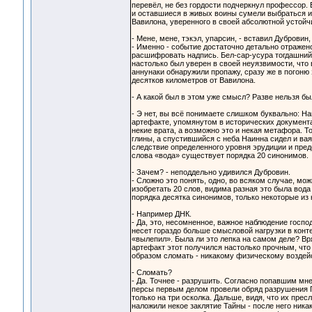
перевёл, не без гордости подчеркнул профессор. 
и оставшиеся в живых воины сумели выбраться из 
Вавилона, уверенного в своей абсолютной устойчи
- Мене, мене, тэкэл, упарсин, - вставил Дуброви
- Именно - событие достаточно детально отражен
расшифровать надпись. Бел-сар-усура тогдашний 
настолько был уверен в своей неуязвимости, что
аннунаки обнаружили пропажу, сразу же в погоню
десятков километров от Вавилона.
- А какой был в этом уже смысл? Разве нельзя б
- Э нет, вы всё понимаете слишком буквально: Н
артефакте, упомянутом в исторических документ
некие врата, а возможно это и некая метафора. Т
глины, а спустившийся с неба Наинна сидел и ваял
следствие определенного уровня эрудиции и предс
слова «вода» существует порядка 20 синонимов.
- Зачем? - неподдельно удивился Дубровин.
- Сложно это понять, одно, во всяком случае, мож
изобретать 20 слов, видима разная это была вода
порядка десятка синонимов, только некоторые из 
- Например ДНК.
- Да, это, несомненное, важное наблюдение госпо
несет гораздо больше смысловой нагрузки в конте
«вылепил». Была ли это лепка на самом деле? Вр
артефакт этот получился настолько прочным, что
образом сломать - никакому физическому воздей
- Сломать?
- Да. Точнее - разрушить. Согласно попавшим мн
персы первым делом провели обряд разрушения П
только на три осколка. Дальше, видя, что их прес
наложили некое заклятие Тайны - после него никак