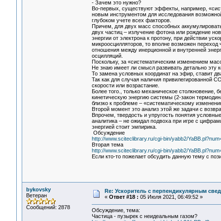
- Зачем это нужно?
Во-первых, существуют эффекты, например, «сис
новым инструментом для исследования возможной
глубоком учете всех факторов.
Причем, для двух масс способных аккумулировать
двух частиц – излучение фотона или рождение нов
энергии от электрона к протону, при действии уско
микроосцилляторов, то вполне возможен переход ч
отношения между инерционной и внутренней энерг
осцилляций.
Поскольку, за «систематическим изменением масс
Не знаю имеет ли смысл развивать детально эту к
То замена условных координат на эфир, ставит дв
Так как для случая наличия привилегированной СО
скорости или возрастание.
Более того., только механическое столкновение, б
кинетическую энергию системы (2-закон термодина
близко к проблеме – «систематическому изменен
Второй момент это анализ этой же задачи с возвр
Впрочем, твердость и упругость понятия условны
аналитика – не ожидал подвоха при игре с цифрам
энергией стоит эмпирика.
Обсуждение
http://www.sciteclibrary.ru/cgi-bin/yabb2/YaBB.pl?n
Вторая тема
http://www.sciteclibrary.ru/cgi-bin/yabb2/YaBB.pl?n
Если кто-то пожелает обсудить данную тему с поз
bykovsky
Re: Ускоритель с перпендикулярным свед
Ветеран
«
Ответ #18 :
05 Июля 2021, 06:49:52 »
Сообщений: 2878
Обсуждение, тема:
Частица - пузырек с неидеальным газом?