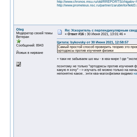
http://www.chronos.msu.ru/old/RREPORTS/zhigalov-har
http://www.prometeus.nsc.ru/partner/zarubin/torfield3.
Oleg
Re: Ускоритель с перпендикулярным свед
Модератор своей темы
«
Ответ #16 :
30 Июня 2021, 13:01:46 »
Ветеран
Цитата: bykovsky от 30 Июня 2021, 12:58:57
Сообщений: 8943
Самый простой способ проверить теорию это про
ортодоксы против изучения физики
Йожык в нирване
+ таки не забываем шо мы - в ква-мире ! где "эксп
поэнтому не только "ортодоксы против изучения фи
какую я хочу" --> изучать её можно только на нач
непонятно какое.. энти ква-магохфизики видимо
н