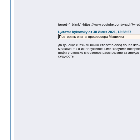
target="_blank">https://www.youtube.com/watch?v=p
Цитата: bykovsky от 30 Июня 2021, 12:58:57
Повторить опыты профессора Мышкина
да да, ещё князь Мышкин столет в обед понял чт
мраксисьты с их полуживотными-холуями потеряют
пофигу сколько миллионов расстреляно за анекдот 
сущность