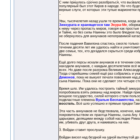
С ним пришлось срочно разобраться, что вызвало 
популярный был этот Киров в народе. Но что будет
верные слуги, от которых эти тупые марионетки п
..
Увы, тысячелетия назад ушли те времена, когда а
Зиккурата и хранящегося там
Экура-Ме
, оборв
к нему через пропасть миров, говоря как простые
и Тайне, но без силы Наинны это было бледное п
не обернулось для аннунаков непоправимой ката
После падения Вавилона спастись смогло только ш
течении десяти лет им удалось найти и уничтожить
две семьи, тех, кто догадался скрыться среди из
Наинны.
Ещё долго персы искали анунаков и в течении семи
находили анунаков, с каждым десятилетием всё м
всех. Но даже после разгрома Великим Александр
Тогда старейшины семей ещё раз собрались и указ
Демонов
, пока не выкуют печати повеления над 
сына Наинны. Пока они не сделают эти четыре ст
Время шло. Им удалось построить тайный зиккура
попробовала взять реванш над миром. Найдя при
мощное государство, силой которого стали польз
подвластные племена
Вуалью Беспамятства
, н
восстать.
Всё шло успешно и прямые предки Гаме
Эта часть аннунаков не бедствовала, конечно, к
покровительством их праотца Наинны, сына Ану.
царьками, делящими между собой наследие Рима.
им, убивать друг друга, и наживаясь на них.
..
3. Войдан ставит прослушку.
Войдан висел над бездной на одной вытянутой до 