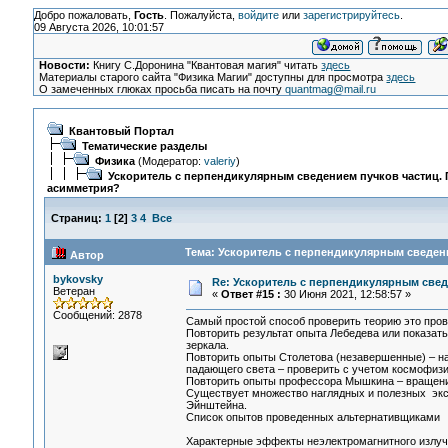
Добро пожаловать,
Гость
. Пожалуйста,
войдите
или
зарегистрируйтесь
.
09 Августа 2026, 10:01:57
Новости:
Книгу С.Доронина "Квантовая магия" читать
здесь
Материалы старого сайта "Физика Магии" доступны для просмотра
здесь
О замеченных глюках просьба писать на почту
quantmag@mail.ru
Квантовый Портал
Тематические разделы
Физика
(Модератор:
valeriy
)
Ускоритель с перпендикулярным сведением пучков частиц.
асимметрия?
Страниц:
1
[
2
]
3
4
Все
Тема: Ускоритель с перпендикулярным сведени
Автор
bykovsky
Re: Ускоритель с перпендикулярным свед
Ветеран
«
Ответ #15 :
30 Июня 2021, 12:58:57 »
Сообщений: 2878
Самый простой способ проверить теорию это пров
Повторить результат опыта Лебедева или показать
зеркала.
Повторить опыты Столетова (незавершенные) – н
падающего света – проверить с учетом космофиз
Повторить опыты профессора Мышкина – вращение 
Существует множество наглядных и полезных экс
Эйнштейна.
Список опытов проведенных альтернативщиками
Характерные эффекты неэлектромагнитного излу