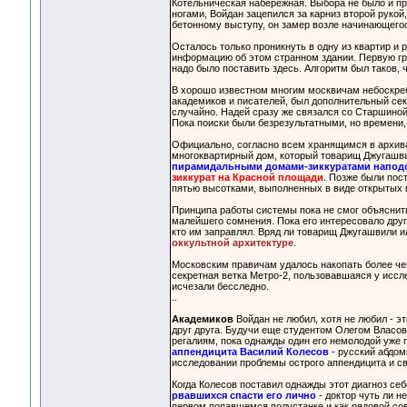
Котельническая набережная. Выбора не было и пр
ногами, Войдан зацепился за карниз второй рукой
бетонному выступу, он замер возле начинающегос
Осталось только проникнуть в одну из квартир и 
информацию об этом странном здании. Первую гру
надо было поставить здесь. Алгоритм был таков,
В хорошо известном многим москвичам небоскре
академиков и писателей, был дополнительный се
случайно. Надей сразу же связался со Старшиной
Пока поиски были безрезультатными, но времени, 
Официально, согласно всем хранящимся в архива
многоквартирный дом, который товарищ Джугашвил
пирамидальными домами-зиккуратами наподо
зиккурат на Красной площади
. Позже были пос
пятью высотками, выполненных в виде открытых к
Принципа работы системы пока не смог объяснить 
малейшего сомнения. Пока его интересовало друг
кто им заправлял. Вряд ли товарищ Джугашвили и
оккультной архитектуре
.
Московским правичам удалось накопать более че
секретная ветка Метро-2, пользовавшаяся у иссл
исчезали бесследно.
..
Академиков
Войдан не любил, хотя не любил - эт
друг друга. Будучи еще студентом Олегом Власов
регалиям, пока однажды один его немолодой уже 
аппендицита Василий Колесов
- русский абдом
исследовании проблемы острого аппендицита и с
Когда Колесов поставил однажды этот диагноз себ
рвавшихся спасти его лично
- доктор чуть ли н
первом попавшемся полустанке и как рядовой со