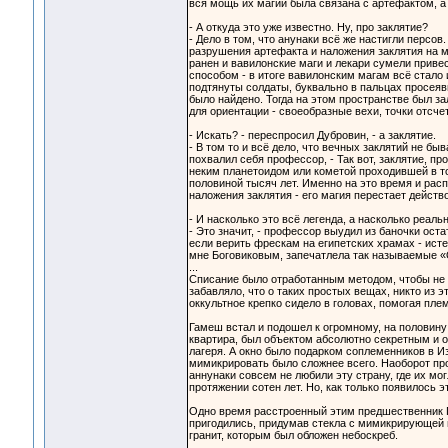
вся мощь их магии была связана с артефактом, а 
- А откуда это уже известно. Ну, про заклятие?
- Дело в том, что анунаки всё же настигли перс
разрушения артефакта и наложения заклятия на ме
ранен и вавилонские маги и лекари сумели приве
способом - в итоге вавилонским магам всё стало 
подтянуты солдаты, буквально в пальцах просеяв
было найдено. Тогда на этом пространстве был з
для ориентации - своеобразные вехи, точки отсчет
- Искать? - переспросил Дубровин, - а заклятие.
- В том то и всё дело, что вечных заклятий не бы
похвалил себя профессор, - Так вот, заклятие, п
неким планетоидом или кометой проходившей в то
половиной тысяч лет. Именно на это время и расп
наложения заклятия - его магия перестает действо
- И насколько это всё легенда, а насколько реал
- Это значит, - профессор выудил из баночки оста
если верить фрескам на египетских храмах - ист
мне Боговиковым, запечатлела так называемые «
...
Списание было отработанным методом, чтобы не п
забавляло, что о таких простых вещах, никто из 
оккультное крепко сидело в головах, помогая пле
Гамеш встал и подошел к огромному, на половину 
квартира, был объектом абсолютно секретным и о
лагеря. А окно было подарком соплеменников в Изр
мимикрировать было сложнее всего. Наоборот про
аннунаки совсем не любили эту страну, где их м
протяжении сотен лет. Но, как только появилось э
Одно время расстроенный этим предшественник Га
пригодились, придумав стекла с мимикрирующей п
гранит, которым был обложен небоскреб.