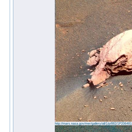
http://mars.nasa.gov/mer/gallery/all/1/p/882/1P2