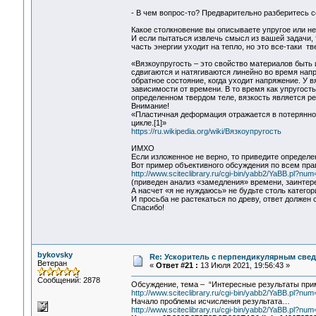
- В чем вопрос-то? Предварительно разберитесь с
Какое столкновение вы описываете упругое или н
И если пытаться извлечь смысл из вашей задачи, т
часть энергии уходит на тепло, но это все-таки тв
«Вязкоупругость – это свойство материалов быть 
сдвигаются и натягиваются линейно во время нап
обратное состояние, когда уходит напряжение. У 
зависимости от времени. В то время как упругост
определенном твердом теле, вязкость является р
Внимание!
«Пластичная деформация отражается в потерянной
цикле.[1]»
https://ru.wikipedia.org/wiki/Вязкоупругость
ИМХО
Если изложенное не верно, то приведите определ
Вот пример объективного обсуждения по всем пра
http://www.sciteclibrary.ru/cgi-bin/yabb2/YaBB.pl?n
(приведен анализ «замедления» времени, заинтер
А насчет «я не нуждаюсь» не будьте столь катего
И просьба не растекаться по древу, ответ должен
Спасибо!
bykovsky
Re: Ускоритель с перпендикулярным свед
Ветеран
«
Ответ #21 :
13 Июля 2021, 19:56:43 »
Сообщений: 2878
Обсуждение, тема – “Интересные результаты пр
http://www.sciteclibrary.ru/cgi-bin/yabb2/YaBB.pl?n
Начало проблемы исчисления результата…
http://www.sciteclibrary.ru/cgi-bin/yabb2/YaBB.pl?n