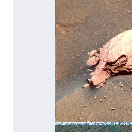
http://mars.nasa.gov/mer/gallery/all/1/p/882/1P2