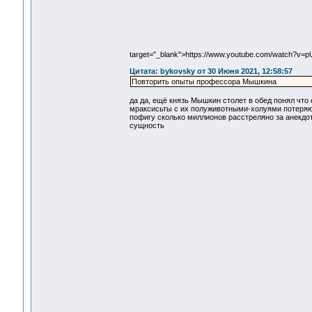
target="_blank">https://www.youtube.com/watch?v=p
Цитата: bykovsky от 30 Июня 2021, 12:58:57
Повторить опыты профессора Мышкина
да да, ещё князь Мышкин столет в обед понял чт
мраксисьты с их полуживотными-холуями потеряют
пофигу сколько миллионов расстреляно за анекдот 
сущность