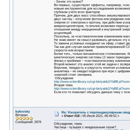
- Зачем это нужно?
Во-первых, существуют эффекты, например, «сис
новым инструментом для исследования возможной
глубоком учете всех факторов.
Причем, для двух масс способных аккумулировать
двух частиц – излучение фотона или рождение нов
энергии от электрона к протону, при действии уско
микроосцилляторов, то вполне возможен переход ч
отношения между инерционной и внутренней энерг
осцилляций.
Поскольку, за «систематическим изменением масс
Не знаю имеет ли смысл развивать детально эту к
То замена условных координат на эфир, ставит дв
Так как для случая наличия привилегированной СО
скорости или возрастание.
Более того., только механическое столкновение, б
кинетическую энергию системы (2-закон термодина
близко к проблеме – «систематическому изменен
Второй момент это анализ этой же задачи с возвр
Впрочем, твердость и упругость понятия условны
аналитика – не ожидал подвоха при игре с цифрам
энергией стоит эмпирика.
Обсуждение
http://www.sciteclibrary.ru/cgi-bin/yabb2/YaBB.pl?n
Вторая тема
http://www.sciteclibrary.ru/cgi-bin/yabb2/YaBB.pl?n
Если кто-то пожелает обсудить данную тему с поз
bykovsky
Re: Ускоритель с перпендикулярным свед
Ветеран
«
Ответ #18 :
05 Июля 2021, 06:49:52 »
Сообщений: 2878
Обсуждение, тема:
Частица - пузырек с неидеальным газом?