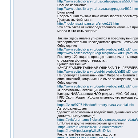
http://www.sciteclibrary.ru/rus/catalog/pages/5508.htm
Полное изложение
http://www.sciteclibrary.ru/rus/catalog/pages/4912.htm
Внимание!
Современная физика пока отказывается рассматри
Диаграммы Фейнмана
http://nuclphys.sinp.msu.ru/enc/e172.htm
Что есть отказ от непосредственного изучения п
масса и что есть энергия.
Так как здесь анализ упирается в пресловутый п
экспериментально наблюдаемого факта – физическ
Обсуждение
http://www.sciteclibrary.ru/cgi-bin/yabb2/YaBB.pl?n
http://www.sciteclibrary.ru/cgi-bin/yabb2/YaBB.pl?n
Поэтому 122-года не проводят эксперименты под
отражении фотона от зеркала…
Цитата Костюшко:
«ЭКСПЕРИМЕНТАЛЬНАЯ ОШИБКА П.Н. ЛЕБЕДЕ
http://www.sciteclibrary.ru/cgi-bin/yabb2/YaBB.pl?n
Не проводят самолетный опыт Хафеле – Китинга с 
описывающей, когда именно было замедление, а ко
Обсуждение
http://www.sciteclibrary.ru/cgi-bin/yabb2/YaBB.pl?n
«Невозможный летающий объект
Камеры NASA засняли НЛО рядом с МКС. Объект, н
НЛО Скотт Уоринг. Уфолог отметил, что никогда е
NASA.
https://iz.ru/979714/video/kamery-nasa-zasniali-nlo
Автор размышляет
“делают невозможным воздействие динамического 
достаточные условия д”
https://aviaforum.ams3.digitaloceanspaces.com/data
EmDrive и другие невозможные двигатели
https://lenta.ru/articles/2015/08/08/emdrive/
https://ru.wikipedia.org/wiki/EmDrive
Как летать без отброса массы... ость