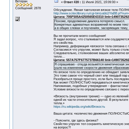
Ветеран
«
Ответ #20 :
11 Июля 2021, 19:09:00 »
Сообщений: 2878
Обсуждение. Явная тавтология вязкое тело ПОЛ
http://www.sciteclibrary.ru/cgi-bin/yabb2/YaBB.pl?n
Цитата: 705F505A4250565E43310 link=1490735292
Похоже, продолжение диалога потеряло смысл.
Конкретных адекватных возражений по моим текст
а в общих словах и поучениях, засоряющих тему, 
Вы не прочитали моего сообщения!
Я задал вопрос, что сталкивается или соударяется
его свойства.
Например, деформация «вязкого» тела связана с 
Согласимся что упругим, может быть только столк
Следовательно, столкновение ваших абсолютно вяз
тепло…
Цитата: 557A757F6775737B66140 link=1490735292
Я спрашиваю - откуда возьмётся кинетическая 
ушло на изменение скорости движения образовавш
Но вязкое тело по определению не обладает заяв
Это тоже самое что черный свет или твердый пар 
Разобраться проще простого, если быть последова
Как может ПОЛНОСТЬЮ передаваться кинетическая
Напоминаю, подобные утверждения – фантастика!
Условие вязкости по определению связано с перех
«Вязкость (внутреннее трение) — одно из явлений
одной их части относительно другой. В результат
тепла.»
https://ru.wikipedia.org/wiki/Вязкость
Ваша цитата: «количество движения ПОЛНОСТЬЮ у
- Поясните, где здесь физика?
Свойство упругих тел сохранять кинетическую эне
на вопрос?!