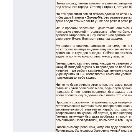
Нажав кнопку, Гамеш включил механизм, отодвин
вид огромного города. Столицы страны, вот уже 
Но эта проклятая земля лежала далеко от истинны
и без дара Наинны -
Экура-Ме
, это равновесие в
даже среди этой малости у них всё реже и реже р
Их не бросали, заботилось, даже такие, они были
настолько скверной, что доверять тайну им было 
дебилов отправляли в шоу-бизнес или двигали их
укрепляли Вуаль Беспамятства над авдами.
Мутации становились настолько частыми, что не
на которого ни авды ни даже аннунаки, не могли 
довольно не глуп для выродка. Сейчас он возгла
авдов, и попутно крушил этих кукол у власти.
..
Гамеш, равно как и его отец, никогда не занимал 
каждый молодой анунак был проведен по всей ном
начинает там работу каким-нибудь мелким служа
учреждениях КПСС областного и союзного уровня
присматривая себе кадры.
Ничто не было вечно в этом мире, и старые, пров
готовых к этой роли было мало, ведь слуга долж
приказов. Он не просто не должен был задавать 
всего прочего, слуга должен был иметь тот или и
Прошли, к сожалению, те времена, когда неверног
летоисчисления система была совершенно иная, а 
десятилетиями обтачиваемых наработок, пришлос
«соратников» по кукольной партии, дыша непереда
Гамеша, вынужден был даже изображать просителя
помошников Наблюдателей, но вместе с тем - кук
Гамеш был еще ребенком, когда его деду пришлос
Ленинграде. Их лидером был очень умный слуга п