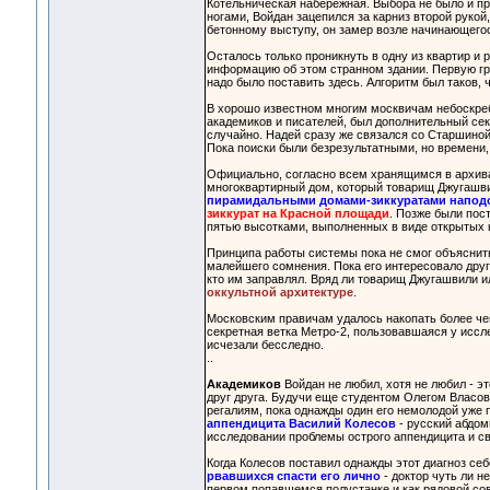
Котельническая набережная. Выбора не было и пр
ногами, Войдан зацепился за карниз второй рукой
бетонному выступу, он замер возле начинающегос
Осталось только проникнуть в одну из квартир и 
информацию об этом странном здании. Первую гру
надо было поставить здесь. Алгоритм был таков,
В хорошо известном многим москвичам небоскре
академиков и писателей, был дополнительный се
случайно. Надей сразу же связался со Старшиной
Пока поиски были безрезультатными, но времени, 
Официально, согласно всем хранящимся в архива
многоквартирный дом, который товарищ Джугашвил
пирамидальными домами-зиккуратами наподо
зиккурат на Красной площади
. Позже были пос
пятью высотками, выполненных в виде открытых к
Принципа работы системы пока не смог объяснить 
малейшего сомнения. Пока его интересовало друг
кто им заправлял. Вряд ли товарищ Джугашвили и
оккультной архитектуре
.
Московским правичам удалось накопать более че
секретная ветка Метро-2, пользовавшаяся у иссл
исчезали бесследно.
..
Академиков
Войдан не любил, хотя не любил - эт
друг друга. Будучи еще студентом Олегом Власов
регалиям, пока однажды один его немолодой уже 
аппендицита Василий Колесов
- русский абдом
исследовании проблемы острого аппендицита и с
Когда Колесов поставил однажды этот диагноз себ
рвавшихся спасти его лично
- доктор чуть ли н
первом попавшемся полустанке и как рядовой со