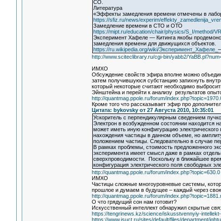
СО.
Литература
«Эффекты замедления времени отмечены в лабо
https://sfiz.ru/news/experim/effekty_zamedlenija_vre
Замедление времени в СТО и ОТО
https://mipt.ru/education/chair/physics/S_I/method/VR
Эксперимент Хафеле — Китинга якобы продемонс
замедления времени для движущихся объектов.
https://ru.wikipedia.org/wiki/Эксперимент_Хафеле_
—
http://www.sciteclibrary.ru/cgi-bin/yabb2/YaBB.pl?n
ИМХО
Обсуждение свойств эфира вполне можно объедин
затем получившуюся субстанцию запихнуть внутрь
который некоторые считают необходимо выбросить
Эйнштейна и перейти к анализу результатов опыто
http://quantmag.ppole.ru/forum/index.php?topic=1970.
Кроме того что рассказывает эфир про дополните
Цитата: bykovsky от 27 Августа 2010, 10:35:01
Ускоритель с перпендикулярным сведением пучко
Электрон в возбужденном состоянии находится на
может иметь иную конфигурацию электрического 
нахождения частицы в данном объеме, но амплиту
положением частицы. Следовательно в случае пе
В рамках проблемы, стоимость предложенного эк
эксперимента имеет смысл даже в рамках отдел
сверхпроводимости. Поскольку в ближайшее врем
конфигурация электрического поля свободных эле
http://quantmag.ppole.ru/forum/index.php?topic=630.0
ИМХО
Частицы сложные многоуровневые системы, которы
прошлое и думаем в будущее – каждый через сво
http://quantmag.ppole.ru/forum/index.php?topic=18
О что грядущий сон нам готовит?
Искусственный интеллект обнаружил скрытые св
https://tengrinews.kz/science/iskusstvennyiy-intellekt
https://www.isuct.ru/sites/default/files/department/igh