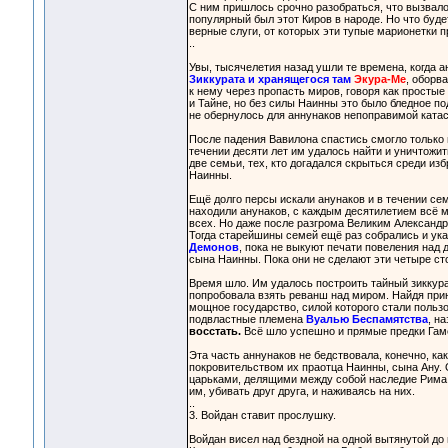
С ним пришлось срочно разобраться, что вызвало 
популярный был этот Киров в народе. Но что будет
верные слуги, от которых эти тупые марионетки п
..
Увы, тысячелетия назад ушли те времена, когда а
Зиккурата и хранящегося там
Экура-Ме
, оборв
к нему через пропасть миров, говоря как простые
и Тайне, но без силы Наинны это было бледное п
не обернулось для аннунаков непоправимой ката
После падения Вавилона спастись смогло только ш
течении десяти лет им удалось найти и уничтожить
две семьи, тех, кто догадался скрыться среди из
Наинны.
Ещё долго персы искали анунаков и в течении семи
находили анунаков, с каждым десятилетием всё м
всех. Но даже после разгрома Великим Александр
Тогда старейшины семей ещё раз собрались и указ
Демонов
, пока не выкуют печати повеления над 
сына Наинны. Пока они не сделают эти четыре ст
Время шло. Им удалось построить тайный зиккура
попробовала взять реванш над миром. Найдя при
мощное государство, силой которого стали польз
подвластные племена
Вуалью Беспамятства
, н
восстать.
Всё шло успешно и прямые предки Гаме
Эта часть аннунаков не бедствовала, конечно, к
покровительством их праотца Наинны, сына Ану.
царьками, делящими между собой наследие Рима.
им, убивать друг друга, и наживаясь на них.
..
3. Войдан ставит прослушку.
Войдан висел над бездной на одной вытянутой до 