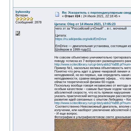
bykovsky
Re: Ускоритель с перпендикулярным свед
Ветеран
«
Ответ #24 :
24 Июля 2021, 22:18:45 »
Сообщений: 2878
Цитата: Oleg от 14 Июля 2021, 17:05:23
чего эт за "Российский учОный" .. в г.. моченый
Цитата:
https://ru.wikipedia.org/wiki/EmDrive
EmDrive — двигательная установка, состоящая и
Шойером в 1999 году[1].
Не совсем объективно уничижительно третировать
поводу «списка из 7-вопросов» размещенного ран
http://www.sciteclibrary.ru/cgi-bin/yabb2/YaBB.pl?n
Пример №1, насколько велика объективность мето
Понятно что речь идет о длине «мировой линии» 
неподвижной, но во-первых, как определить какая
неподвижности, сравни введению эфира… что явн
области теоретической физики 60-годов.
Поскольку вообще говоря независимо от метода 
особым качеством – самым быстрым ходом часов,
абсолютной скорости, что есть прямое нарушение
указать практический метод реализации рассмотр
развитие идей связанных с опытом Лебедева – Ко
http://www.sciteclibrary.ru/cgi-bin/yabb2/YaBB.pl?n
Соответственно Невозможный двигатель, вполне в
излучении, или наоборот увеличение абсолютной 
- И еще вопрос.
Фотографии в ультрафиолетовом свете доказывают