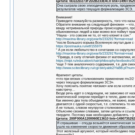
Цитата: 0D222D273F2D2B233E4C0 link=149073529
Она сыграла свою эпизодическую роль, продемонс
результатов через текущую формализацию ЗСЭ.
Внимание!
Приведите пожалуйста размерность, того что наз
Обратите вникание на следующий феномен – что до
ввиду нетривиальной природы происходящего, про
обыкновенных людей а вам можно все поймут прави
“Наука - это совсем не то, от чего клонит в сон.”
http://maxima-library.org/year/b/233291?format=read
“после Большого взрыва Вселенную окутал дым с 
https://postnauka.ru/wtf/155979
“ А уж если любопытство в сочетании со скрупулез
http://maxima-library.org/year/b/233291?format=read
“Правда, в силу отличия физики от математики, и
https://mipt.ru/education/chair/philosophy/textbooks
“еще 7-тем аналогичного содержания, т.е. для сме
http://www.sciteclibrary.ru/cgi-bin/yabb2/YaBB.pl?n
Фрагмент цитаты.
«что при вязких столкновениях применение mv2/2 
через текущую формализацию ЗСЭ».
Хочу пояснить понятие «вязкие» или если хотите
навстречу…
Везде речь идет о следующем, не зависимо от назв
кинетической энергии перейдет в тепло, даже есл
Как именно два тела объединились, не важно, важн
двигаются с одной скоростью, т.е. слепились то 
А не только, словом неупругое столкновение…
Объясняю своими словами, затем цитаты и ссылки 
твердите. Поэтому вам необходимо добавлять – у 
Цитата: 200F000A1200060E13610 link=1490735292
Я спрашиваю – откуда возьмётся кинетическая 
ушло на изменение скорости движения образовавш
Этот железный аргумент, который необходимо пер
Вариант№1