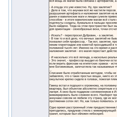
вся мощь их магии была связана с артефактом, а 
- А откуда это уже известно. Ну, про заклятие?
- Дело в том, что анунаки всё же настигли перс
разрушения артефакта и наложения заклятия на ме
ранен и вавилонские маги и лекари сумели приве
способом - в итоге вавилонским магам всё стало 
подтянуты солдаты, буквально в пальцах просеяв
было найдено. Тогда на этом пространстве был з
для ориентации - своеобразные вехи, точки отсчет
- Искать? - переспросил Дубровин, - а заклятие.
- В том то и всё дело, что вечных заклятий не бы
похвалил себя профессор, - Так вот, заклятие, п
неким планетоидом или кометой проходившей в то
половиной тысяч лет. Именно на это время и расп
наложения заклятия - его магия перестает действо
- И насколько это всё легенда, а насколько реал
- Это значит, - профессор выудил из баночки оста
если верить фрескам на египетских храмах - ист
мне Боговиковым, запечатлела так называемые «
...
Списание было отработанным методом, чтобы не п
забавляло, что о таких простых вещах, никто из 
оккультное крепко сидело в головах, помогая пле
Гамеш встал и подошел к огромному, на половину 
квартира, был объектом абсолютно секретным и о
лагеря. А окно было подарком соплеменников в Изр
мимикрировать было сложнее всего. Наоборот про
аннунаки совсем не любили эту страну, где их м
протяжении сотен лет. Но, как только появилось э
Одно время расстроенный этим предшественник Га
пригодились, придумав стекла с мимикрирующей п
гранит, которым был обложен небоскреб.