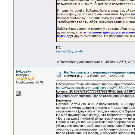
академиков и спасли. А другого академика - 
И таких историй у Войдана была масса, самой гр
важной фигуры по советским понятиям. Мужик
во
попал в больничку - его все сразу узнали и стал
техобслуживание лайбы
оперировавшего опера
Лайбы были у всех, и потому у съехавшейся на 
рукоприкладство
и таскание друг друга за воло
мужи
друг друга выпихивали. Но операция так и н
ПС
yandex/Экура-Ме
«
Последнее редактирование: 30 Июня 2021, 21:0
bykovsky
Re: Ускоритель с перпендикулярным свед
Ветеран
«
Ответ #17 :
04 Июля 2021, 20:28:23 »
Сообщений: 2878
Обсуждение темы убывания энергии при столкнов
http://www.sciteclibrary.ru/cgi-bin/yabb2/YaBB.pl?n
Цитата: 2C7B7A7270777373767276420 link=149073
Конечно выполняется. После столкновения шары д
Внимание!
Согласен с тем что ЗСИ не нарушается, ЗСЭ наруш
связано с уменьшением энергии в 4-раза, при воз
столкновения (двух абсл. твердых шаров) в 2-раза
На мой прикидочный взгляд, это позволяет верну
- Есть ли здесь глубокий физический смысл – не з
Понятно что убывание кинетической энергии после
убыванию кинетической энергии полученной систем
энергии, существовавшей при большей скорости. 
после столкновения шаров, и без учета энергии и