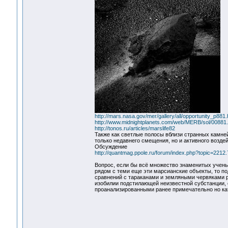
http://mars.nasa.gov/mer/gallery/all/opportunity_p881.
http://www.midnightplanets.com/web/MERB/sol/00881.
http://tonos.ru/articles/marslife82
Также как светлые полосы вблизи странных камне
только недавнего смещения, но и активного воздей
Обсуждение
http://quantmag.ppole.ru/forum/index.php?topic=2212.
Вопрос, если бы всё множество знаменитых учены
рядом с теми еще эти марсианские объекты, то п
сравнений с тараканами и земляными червяками р
изобилии подстилающей неизвестной субстанции,
проанализированными ранее примечательно но ка