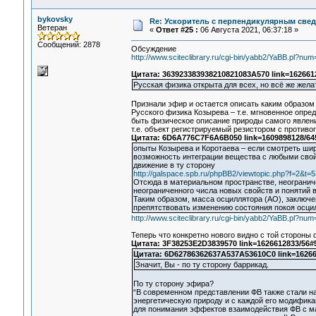
bykovsky
Re: Ускоритель с перпендикулярным свед
Ветеран
«
Ответ #25 :
06 Августа 2021, 06:37:18 »
Сообщений: 2878
Обсуждение
http://www.sciteclibrary.ru/cgi-bin/yabb2/YaBB.pl?n
Цитата: 363923383938210821083A570 link=162661
Русская физика открыта для всех, но всё же жела
Признали эфир и остается описать каким образом
Русского физика Козырева – т.е. мгновенное опре
быть физическое описание природы самого явлени
т.е. объект регистрируемый резистором с против
Цитата: 6D6A776C7F6A6B050 link=1609898128/64
опыты Козырева и Коротаева – если смотреть шир
возможность интеграции вещества с любыми свой
движение в ту сторону
http://galspace.spb.ru/phpBB2/viewtopic.php?f=2&
Отсюда в материальном пространстве, неограниче
неограниченного числа новых свойств и понятий 
Таким образом, масса осциллятора (АО), заключен
препятствовать изменению состояния покоя осцил
http://www.sciteclibrary.ru/cgi-bin/yabb2/YaBB.pl?n
Теперь что конкретно нового видно с той стороны
Цитата: 3F38253E2D3839570 link=1626612833/56#
Цитата: 6D62786362637A537A53610C0 link=16266
Значит, Вы - по ту сторону баррикад.
По ту сторону эфира?
“В современном представлении ФВ также стали на
энергетическую природу и с каждой его модифика
для понимания эффектов взаимодействия ФВ с мат