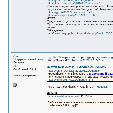
https://youtu.be/pMwQstpkH9Q?t=23
https://lenta.ru/articles/2016/06/20/emdrive/
«Российский ученый сравнил изобретенный в Кита
популярного кинофильма "Кин-дза-дза". Академики
https://rg.ru/2017/09/12/emdrive.html
https://www.kp.ru/daily/26729/3757074/
ИМХО
Существует отдельно фантастическая физика и о
Суть физики – проведение экспериментов какими 
Горохе…
Обсуждение
http://quantmag.ppole.ru/forum/index.php?topic=630.0
Oleg
Re: Ускоритель с перпендикулярным свед
Модератор своей темы
«
Ответ #23 :
14 Июля 2021, 17:05:23 »
Ветеран
Цитата: bykovsky от 14 Июля 2021, 06:56:46
Сообщений: 8943
https://lenta.ru/articles/2016/06/20/emdrive/
«Российский ученый сравнил
изобретенный в К
Йожык в нирване
популярного кинофильма "Кин-дза-дза". Академики
https://rg.ru/2017/09/12/emdrive.html
чего эт за "Российский учОный" ..
в г.. моченый
Цитата:
https://ru.wikipedia.org/wiki/EmDrive
EmDrive — двигательная установка, состоящая и
Шойером в 1999 году[1].