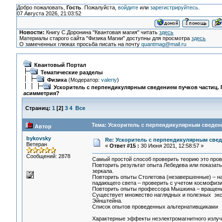
Добро пожаловать,
Гость
. Пожалуйста,
войдите
или
зарегистрируйтесь
.
07 Августа 2026, 21:03:52
Новости:
Книгу С.Доронина "Квантовая магия" читать
здесь
Материалы старого сайта "Физика Магии" доступны для просмотра
здесь
О замеченных глюках просьба писать на почту
quantmag@mail.ru
Квантовый Портал
Тематические разделы
Физика
(Модератор:
valeriy
)
Ускоритель с перпендикулярным сведением пучков частиц.
асимметрия?
Страниц:
1
[
2
]
3
4
Все
Тема: Ускоритель с перпендикулярным сведени
Автор
bykovsky
Re: Ускоритель с перпендикулярным свед
Ветеран
«
Ответ #15 :
30 Июня 2021, 12:58:57 »
Сообщений: 2878
Самый простой способ проверить теорию это пров
Повторить результат опыта Лебедева или показать
зеркала.
Повторить опыты Столетова (незавершенные) – н
падающего света – проверить с учетом космофиз
Повторить опыты профессора Мышкина – вращение 
Существует множество наглядных и полезных экс
Эйнштейна.
Список опытов проведенных альтернативщиками
Характерные эффекты неэлектромагнитного излу