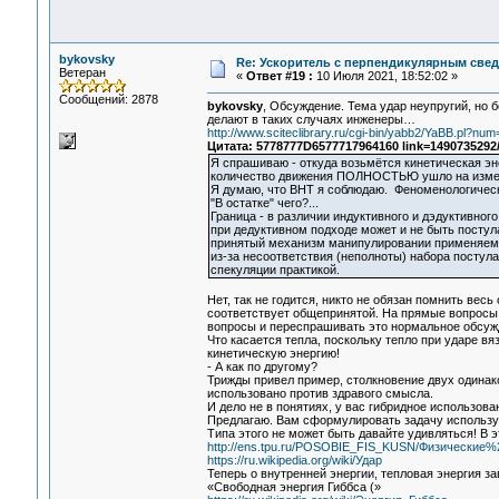
bykovsky
Re: Ускоритель с перпендикулярным свед
Ветеран
«
Ответ #19 :
10 Июля 2021, 18:52:02 »
Сообщений: 2878
bykovsky
, Обсуждение. Тема удар неупругий, но б
делают в таких случаях инженеры…
http://www.sciteclibrary.ru/cgi-bin/yabb2/YaBB.pl?n
Цитата: 5778777D6577717964160 link=1490735292
Я спрашиваю - откуда возьмётся кинетическая эн
количество движения ПОЛНОСТЬЮ ушло на измене
Я думаю, что ВНТ я соблюдаю. Феноменологическ
"В остатке" чего?...
Граница - в различии индуктивного и дэдуктивног
при дедуктивном подходе может и не быть постул
принятый механизм манипулировании применяемым
из-за несоответствия (неполноты) набора постул
спекуляции практикой.
Нет, так не годится, никто не обязан помнить вес
соответствует общепринятой. На прямые вопросы в
вопросы и переспрашивать это нормальное обсуж
Что касается тепла, поскольку тепло при ударе вя
кинетическую энергию!
- А как по другому?
Трижды привел пример, столкновение двух одинако
использовано против здравого смысла.
И дело не в понятиях, у вас гибридное использо
Предлагаю. Вам сформулировать задачу использу
Типа этого не может быть давайте удивляться! В 
http://ens.tpu.ru/POSOBIE_FIS_KUSN/Физические
https://ru.wikipedia.org/wiki/Удар
Теперь о внутренней энергии, тепловая энергия з
«Свободная энергия Гиббса (»