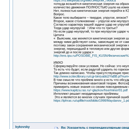
https://ru.wikipedia.org/wiki/Энергия_Гиббса
«откуда возьмётся кинетическая энергия на образ
количество движения ПОЛНОСТЬЮ ушло на изменен
Нет, полностью кинетическая энергия перейти в К
Вопрос.
Какое тело выбираете – твердое, упругое, вязкое?
Второе, какое столкновение – упругое или неупруг
Согласно характеру вашей задаче удар не упругий
Тогда удар неупругий ! Или что-то третье?
Но если удар неупругий, то при неупругом ударе ч
Цитата
« Выясним, как меняется кинетическая энергия ш
между ними действуют силы, зависящие не от сам
поэтому закон сохранения механической энергии 
энергии, перешедшей в тепловую или другие форм
энергий до и после удара:»
http://ens.tpu.ru/POSOBIE_FIS_KUSN/Физические
ИМХО
Сформулируйте свои условия. Но сейчас это неупр
То есть что будет, если радугой ударить по гориз
Так длинно написано. Чтобы присутствующие прис
http://www.sciteclibrary.ru/cgi-bin/yabb2/YaBB.pl?n
В том смысле что проблем много и есть что обсуд
Причины возникновения квантовой теории. Фотоэфф
примирить новые знания со своим повседневным оп
https://www.kapitza.ras.ru/~glazkov/hse/minor/01.pdf
Интеллект решает неординарные проблемы
Это и является во многих случаях причиной ошибоч
https://iphras.ru/uplfile/root/biblio/1998/Maydanov_1.pd
bykovsky
Re: Ускоритель с перпендикулярным свед