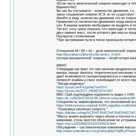
«Если часть кинетической энергии переходит в те
Вариант»№2
Вы как бы спутываете – количество движения, т.е.
закон сохранения энергии ЗСЭ, но не существует 
Имейте в виду, количество движения это не энерги
Применяется «количество движения» когда импуль
сил. В вашем анализе необходимо не мудрить и п
Так вот, хочу сразу показать что переходит в теп
двух равных масс, после которого две массы про
Неупругое столкновение.
“При застревании пули в песке произошла потеря 
Отношение M / (M + m) – доля кинетической энер
http://bourabai.kz/physics/dynamics_5.html
(потеря механической ‘энергии – читай потеря кинет
ИМХО
Утверждаю как факт что при наличии продемонстр
юмора, проще закопать теоретическую механику об
дают возможности сконцентрироваться и самовыраз
попросят взаймы а смех освобождает от всего пер
“Звезда родилась”
https://youtu.be/F4JgeAwTivA?t=2
https://youtu.be/ZGY_HKNE22I?t=357
ВМС США подтвердили подлинность видео с НЛО
https://iz.ru/922647/2019-09-18/vms-ssha-podtverdili-
Специалисты зафиксировали, что околоземной асте
https://mirkosmosa.ru/p/pub-5169-zagadka-uvelicheni
“Оумуамуа увеличил скорость ”
https://pikabu.ru/tag/%CE%F3%EC%F3%E0%EC%F
“Массу можно выразить через объем и плотность и
микромир, столь простое объяснение не устраивае
https://ria.ru/20180623/1523192624.html
Обсуждение – систематическое изменение массы 
http://www.sciteclibrary.ru/cgi-bin/yabb2/YaBB.pl?n