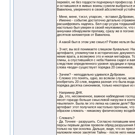
перевёл, не без гордости подчеркнул профессор. 
и оставшиеся в живых воины сумели выбраться из 
Вавилона, уверенного в своей абсолютной устойчи
- Мене, мене, тэкэл, упарсин, - вставил Дуброви
- Именно - событие достаточно детально отражен
расшифровать надпись. Бел-сар-усура тогдашний 
настолько был уверен в своей неуязвимости, что
аннунаки обнаружили пропажу, сразу же в погоню
десятков километров от Вавилона.
- А какой был в этом уже смысл? Разве нельзя б
- Э нет, вы всё понимаете слишком буквально: Н
артефакте, упомянутом в исторических документ
некие врата, а возможно это и некая метафора. Т
глины, а спустившийся с неба Наинна сидел и ваял
следствие определенного уровня эрудиции и предс
слова «вода» существует порядка 20 синонимов.
- Зачем? - неподдельно удивился Дубровин.
- Сложно это понять, одно, во всяком случае, мож
изобретать 20 слов, видима разная это была вода
порядка десятка синонимов, только некоторые из 
- Например ДНК.
- Да, это, несомненное, важное наблюдение госпо
несет гораздо больше смысловой нагрузки в конте
«вылепил». Была ли это лепка на самом деле? Вр
артефакт этот получился настолько прочным, что
образом сломать - никакому физическому воздей
- Сломать?
- Да. Точнее - разрушить. Согласно попавшим мн
персы первым делом провели обряд разрушения П
только на три осколка. Дальше, видя, что их прес
наложили некое заклятие Тайны - после него никак