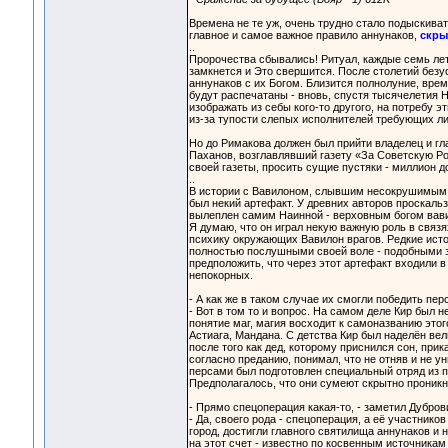
Времена не те уж, очень трудно стало подыскив
главное и самое важное правило аннунаков,
скры
..
Пророчества сбывались! Ритуал, каждые семь лет
замкнется и Это свершится. После столетий безу
аннунаков с их Богом. Близится полнолуние, вре
будут распечатаны - вновь, спустя тысячелетия На
изображать из себы кого-то другого, на потребу 
из-за тупости слепых исполнителей требующих ли
Но до Римакова должен был прийти владелец и гл
Паханов, возглавлявший газету «За Советскую Ро
своей газеты, просить сущие пустяки - миллион д
..
В истории с Вавилоном, слывшим несокрушимым г
был некий артефакт. У древних авторов проскальз
вылеплен самим Наинной - верховным богом вавил
Я думаю, что он играл некую важную роль в связ
психику окружающих Вавилон врагов. Редкие исто
полностью послушными своей воле - подобными з
предположить, что через этот артефакт входили в
непокорных.
- А как же в таком случае их смогли победить пер
- Вот в том то и вопрос. На самом деле Кир был 
понятие маг, магия восходит к самоназванию этог
Астиага, Мандана. С детства Кир был наделён ве
после того как дед, которому приснился сон, прик
согласно преданию, понимал, что не отняв и не у
персами был подготовлен специальный отряд из п
Предполагалось, что они сумеют скрытно проникну
- Прямо спецоперация какая-то, - заметил Дубров
- Да, своего рода - спецоперация, а её участник
город, достигли главного святилища аннунаков и н
на этот счет - известно по косвенным источникам