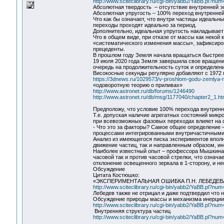
http://www.sciteclibrary.ru/cgi-bin/yabb2/YaBB.pl?n
Абсолютная твердость – отсутствие внутренней э
Абсолютная упругость – 100% переход внутренней 
Что как бы означает, что внутри частицы идеаль
переходы проходят идеально за период.
Дополнительно, идеальная упругость накладывает 
Что в общем виде, при отказе от массы как некой 
«систематического изменения массы», зафиксиро
прецеденты.
В прошлом году Земля начала вращаться быстрее
19 июля 2020 года Земля завершила свое вращени
очередь на продолжительность суток и определени
Високосные секунды регулярно добавляют с 1972 го
https://3dnews.ru/1029573/v-proshlom-godu-zemlya-
«одоворотную теорию о приливах»
http://www.astronet.ru/db/forums/1246490
http://www.astronet.ru/db/msg/1177040/chapter2_1.ht
Предположу, что условие 100% перехода внутренн
Т.е. допуская наличие агрегатных состояний микр
при всевозможных фазовых переходах влияет на 
- Что это за факторы? Самое общее определение 
процессами интегрированными внутричастичным
Анализ из имеющегося писка экспериментов вполн
движение частиц, так и направленным образом, и
Наиболее известный опыт – профессора Мышкина, 
часовой так и против часовой стрелки, что означ
отклонение освещенного зеркала в 1-сторону, и 
Обсуждение
Цитата Костюшко:
«ЭКСПЕРИМЕНТАЛЬНАЯ ОШИБКА П.Н. ЛЕБЕДЕ
http://www.sciteclibrary.ru/cgi-bin/yabb2/YaBB.pl?n
Лебедев также не отрицал и даже подтвердил что
Обсуждение природы массы и механизма инерции
http://www.sciteclibrary.ru/cgi-bin/yabb2/YaBB.pl?n
Внутренняя структура частиц
http://www.sciteclibrary.ru/cgi-bin/yabb2/YaBB.pl?n