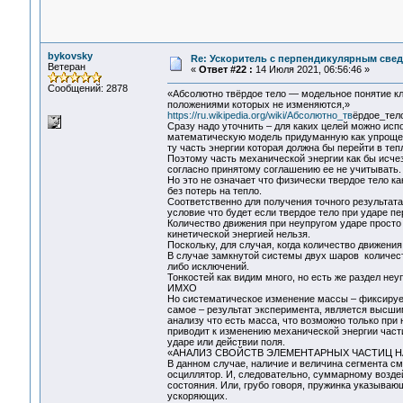
bykovsky
Re: Ускоритель с перпендикулярным свед
Ветеран
«
Ответ #22 :
14 Июля 2021, 06:56:46 »
Сообщений: 2878
«Абсолютно твёрдое тело — модельное понятие к
положениями которых не изменяются,»
https://ru.wikipedia.org/wiki/Абсолютно_тв
ёрдое_тел
Сразу надо уточнить – для каких целей можно испо
математическую модель придуманную как упрощен
ту часть энергии которая должна бы перейти в теп
Поэтому часть механической энергии как бы исчеза
согласно принятому соглашению ее не учитывать.
Но это не означает что физически твердое тело 
без потерь на тепло.
Соответственно для получения точного результат
условие что будет если твердое тело при ударе п
Количество движения при неупругом ударе просто 
кинетической энергией нельзя.
Поскольку, для случая, когда количество движения
В случае замкнутой системы двух шаров количест
либо исключений.
Тонкостей как видим много, но есть же раздел неу
ИМХО
Но систематическое изменение массы – фиксируе
самое – результат эксперимента, является высши
анализу что есть масса, что возможно только при
приводит к изменению механической энергии части
ударе или действии поля.
«АНАЛИЗ СВОЙСТВ ЭЛЕМЕНТАРНЫХ ЧАСТИЦ 
В данном случае, наличие и величина сегмента см
осциллятор. И, следовательно, суммарному воздей
состояния. Или, грубо говоря, пружинка указываю
ускоряющих.