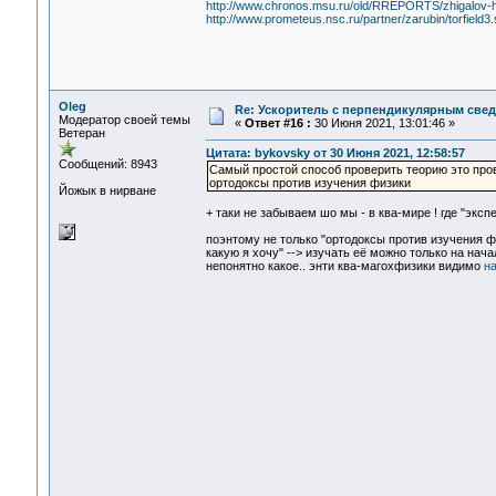
http://www.chronos.msu.ru/old/RREPORTS/zhigalov-har
http://www.prometeus.nsc.ru/partner/zarubin/torfield3.
Oleg
Re: Ускоритель с перпендикулярным свед
Модератор своей темы
«
Ответ #16 :
30 Июня 2021, 13:01:46 »
Ветеран
Цитата: bykovsky от 30 Июня 2021, 12:58:57
Сообщений: 8943
Самый простой способ проверить теорию это про
ортодоксы против изучения физики
Йожык в нирване
+ таки не забываем шо мы - в ква-мире ! где "эксп
поэнтому не только "ортодоксы против изучения фи
какую я хочу" --> изучать её можно только на нач
непонятно какое.. энти ква-магохфизики видимо
н