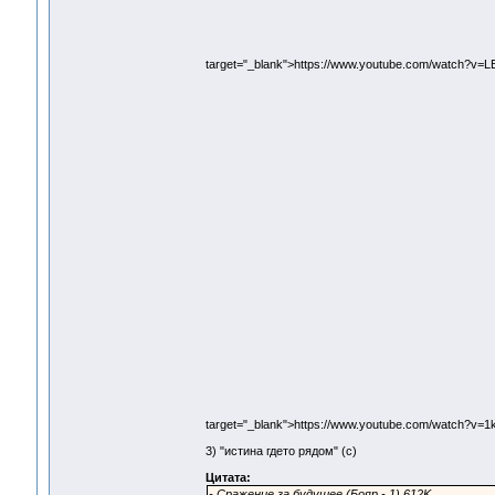
target="_blank">https://www.youtube.com/watch?v
target="_blank">https://www.youtube.com/watch?v=
3) "истина гдето рядом" (с)
Цитата:
- Сражение за будущее (Бояр - 1) 612K