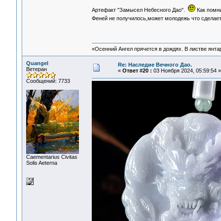
Артефакт "Замысел Небесного Дао".
Как помни
Феней не получилось,может молодежь что сделае
«Осенний Ангел прячется в дождях. В листве янтарн
Quangel
Re: Наследие Вечного Дао.
Ветеран
«
Ответ #20 :
03 Ноября 2024, 05:59:54 »
Сообщений: 7733
Сaementarius Civitas
Solis Aeterna