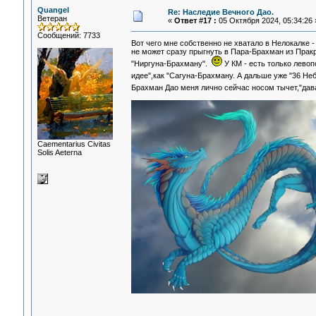
Quangel
Re: Наследие Вечного Дао.
Ветеран
«
Ответ #17 :
05 Октября 2024, 05:34:26 
Сообщений: 7733
Вот чего мне собственно не хватало в Нелокалке
не может сразу прыгнуть в Пара-Брахман из Прак
"Ниргуна-Брахману".
У КМ - есть только лев
идее",как "Сагуна-Брахману. А дальше уже "36 Не
Брахман Дао меня лично сейчас носом тычет,"дав
Сaementarius Civitas
Solis Aeterna