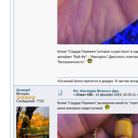
Копия "Сердца Перемен",которое существует в ед
артефакт "Бай-Фу" - "благодать" Даосского эгрего
"Безграничность".
«Осенний Ангел прячется в дождях. В листве янтарн
Quangel
Re: Наследие Вечного Дао.
Ветеран
«
Ответ #26 :
14 Декабря 2024, 03:25:11 
Сообщений: 7733
Копия "Сердца Перемен",вызванная мной из "эгре
меня внезапно недоступный.