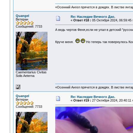
«Осенний Ангел прячется в дождях. В листве янтарн
Quangel
Re: Наследие Вечного Дао.
Ветеран
«
Ответ #18 :
05 Октября 2024, 06:59:45 
Сообщений: 7733
А ведь чертов Феня,если не упал в детский "русс
Круче меня.
Но теперь так повернулось К
Сaementarius Civitas
Solis Aeterna
«Осенний Ангел прячется в дождях. В листве янтарн
Quangel
Re: Наследие Вечного Дао.
Ветеран
«
Ответ #19 :
27 Октября 2024, 20:40:11 
Сообщений: 7733