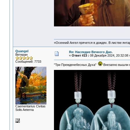
«Осенний Ангел прячется в дождях. В листве янтарн
Quangel
Re: Наследие Вечного Дао.
Ветеран
«
Ответ #23 :
08 Декабря 2024, 20:32:08 
Сообщений: 7733
"Три Прежденебесных Духа"
Внезапно вышли 
Сaementarius Civitas
Solis Aeterna