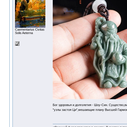
Сaementarius Civitas
Solis Aeterna
Бог здоровья и долголетия - Шоу-Син. Существо,в
"узлы застоя Ци",мешающие плану Высшей Гарм