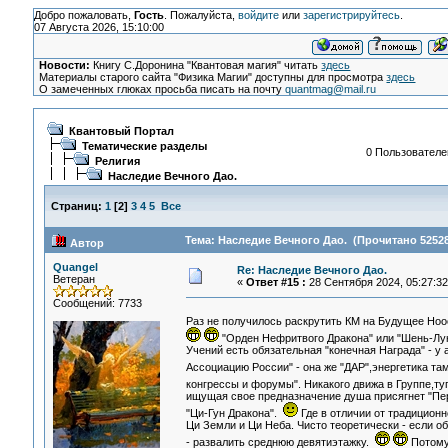
Добро пожаловать,
Гость
. Пожалуйста,
войдите
или
зарегистрируйтесь
.
07 Августа 2026, 15:10:00
Новости:
Книгу С.Доронина "Квантовая магия" читать
здесь
Материалы старого сайта "Физика Магии" доступны для просмотра
здесь
О замеченных глюках просьба писать на почту
quantmag@mail.ru
Квантовый Портал
Тематические разделы
0 Пользователей
Религия
Наследие Вечного Дао.
Страниц:
1
[
2
]
3
4
5
Все
Тема: Наследие Вечного Дао. (Прочитано 52528
Автор
Quangel
Re: Наследие Вечного Дао.
Ветеран
«
Ответ #15 :
28 Сентября 2024, 05:27:32
Сообщений: 7733
Раз не получилось раскрутить КМ на Будущее Но
"Орден Нефритвого Дракона" или "Шень-Л
Учений есть обязательная "конечная Награда" - у
Ассоциацию России" - она же "ДАР",энергетика т
конгрессы и форумы". Никакого движа в Группе,т
ищущая свое предназначение душа присягнет "Пе
"Ци-Гун Дракона".
Где в отличии от традиционн
Ци Земли и Ци Неба. Чисто теоретически - если о
- развалить среднюю девятиэтажку.
Потому 