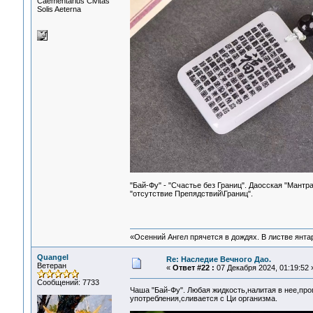
Сaementarius Civitas
Solis Aeterna
"Бай-Фу" - "Счастье без Границ". Даосская "Мантр
"отсутствие Препядствий\Границ".
«Осенний Ангел прячется в дождях. В листве янтарн
Quangel
Re: Наследие Вечного Дао.
Ветеран
«
Ответ #22 :
07 Декабря 2024, 01:19:52 
Сообщений: 7733
Чаша "Бай-Фу". Любая жидкость,налитая в нее,пр
употребления,сливается с Ци организма.