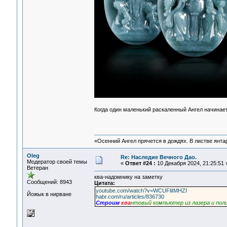
Когда один маленький раскаленный Ангел начинае
«Осенний Ангел прячется в дождях. В листве янтарн
Oleg
Re: Наследие Вечного Дао.
Модератор своей темы
«
Ответ #24 :
10 Декабря 2024, 21:25:51 
Ветеран
ква-надомнику на заметку
Сообщений: 8943
Цитата:
youtube.com/watch?v=WCUFliIMHZI
Йожык в нирване
habr.com/ru/articles/836730
Строим
ква
нтовый компьютер из лазера и пол