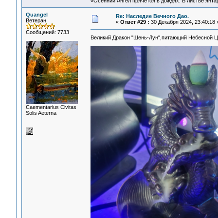
«Осенний Ангел прячется в дождях. В листве янтарн
Quangel
Re: Наследие Вечного Дао.
Ветеран
«
Ответ #29 :
30 Декабря 2024, 23:40:18 
Сообщений: 7733
Великий Дракон "Шень-Лун",питающий Небесной 
Сaementarius Civitas
Solis Aeterna