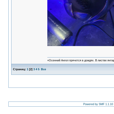
«Осенний Ангел прячется в дождях. В листве янтарн
Страниц:
1
[
2
]
3
4
5
Все
Powered by SMF 1.1.10