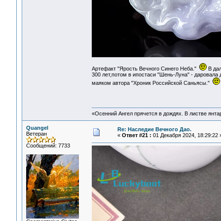
Артефакт "Ярость Вечного Синего Неба."
В дал
300 лет,потом в ипостаси "Шень-Луна" - даровала
маяком автора "Хроник Российской Саньясы."
«Осенний Ангел прячется в дождях. В листве янтарн
Quangel
Re: Наследие Вечного Дао.
Ветеран
«
Ответ #21 :
01 Декабря 2024, 18:29:22 
Сообщений: 7733