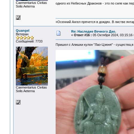
Сaementarius Civitas
одного из Небесных Драконов - это по силе как п
Solis Aeterna
«Осенний Ангел прячется в дождях. В листве янтарн
Quangel
Re: Наследие Вечного Дао.
Ветеран
«
Ответ #16 :
05 Октября 2024, 03:15:16 
Сообщений: 7733
Пришел с Алишки кулон "Лао-Цзюня" - существа,
Сaementarius Civitas
Solis Aeterna