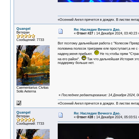
«Осенний Ангел прячется в дождях. В листве янтарн
Quangel
Re: Наследие Вечного Дао.
Ветеран
«
Ответ #27 :
14 Декабря 2024, 03:40:23 
Сообщений: 7733
Вот поэтому дальнейшая работа с "Колесом Прев
половина полосок триграмм еле проступает,а не с 
надену,меня прибьют.
Не то,чтобы прям "Страж
на его район".
Так что дальнейшая История это
поддержку больше нет.
Сaementarius Civitas
Solis Aeterna
«
Последнее редактирование: 14 Декабря 2024, 0
«Осенний Ангел прячется в дождях. В листве янтарн
Quangel
Re: Наследие Вечного Дао.
Ветеран
«
Ответ #28 :
14 Декабря 2024, 05:03:51 
Сообщений: 7733