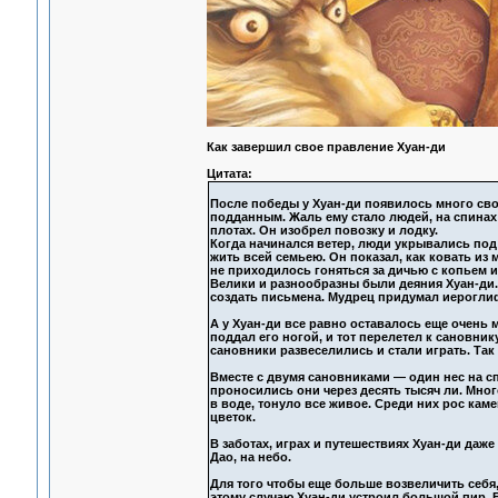
Как завершил свое правление Хуан-ди
Цитата:
После победы у Хуан-ди появилось много сво
подданным. Жаль ему стало людей, на спинах
плотах. Он изобрел повозку и лодку.
Когда начинался ветер, люди укрывались под
жить всей семьею. Он показал, как ковать из
не приходилось гоняться за дичью с копьем и
Велики и разнообразны были деяния Хуан-ди. 
создать письмена. Мудрец придумал иерогли
А у Хуан-ди все равно оставалось еще очень 
поддал его ногой, и тот перелетел к сановнику
сановники развеселились и стали играть. Та
Вместе с двумя сановниками — один нес на сп
проносились они через десять тысяч ли. Мног
в воде, тонуло все живое. Среди них рос каме
цветок.
В заботах, играх и путешествиях Хуан-ди даже
Дао, на небо.
Для того чтобы еще больше возвеличить себя
этому случаю Хуан-ди устроил большой пир. В