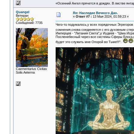
«Осенний Ангел прячется в дождях. В листве янтарн
Quangel
Re: Наследие Вечного Дао.
Ветеран
«
Ответ #7 :
13 Мая 2024, 01:59:23 »
Сообщений: 7735
Чего-то подумалось,у всех порядочных Эгрегоров
сомнения,снова соединяется с его духовным сте
Имперцев - "Литания Света",у Иудеев - "Шма Исра
Посленебесный через все системы Сферы Блоха,
будет это служить мне Опорой во Тьме!!!".
Сaementarius Civitas
Solis Aeterna