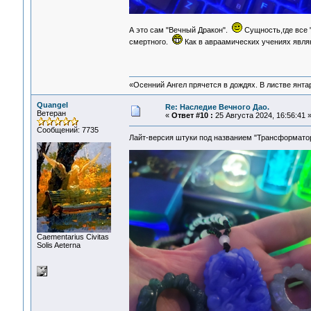
А это сам "Вечный Дракон".
Сущность,где все 
смертного.
Как в авраамических учениях явля
«Осенний Ангел прячется в дождях. В листве янтарн
Quangel
Re: Наследие Вечного Дао.
Ветеран
«
Ответ #10 :
25 Августа 2024, 16:56:41 
Сообщений: 7735
Лайт-версия штуки под названием "Трансформато
Сaementarius Civitas
Solis Aeterna