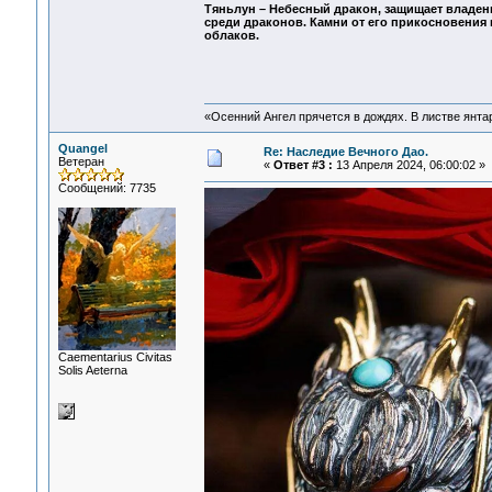
Тяньлун – Небесный дракон, защищает владен
среди драконов. Камни от его прикосновения 
облаков.
«Осенний Ангел прячется в дождях. В листве янтарн
Quangel
Re: Наследие Вечного Дао.
Ветеран
«
Ответ #3 :
13 Апреля 2024, 06:00:02 »
Сообщений: 7735
Сaementarius Civitas
Solis Aeterna