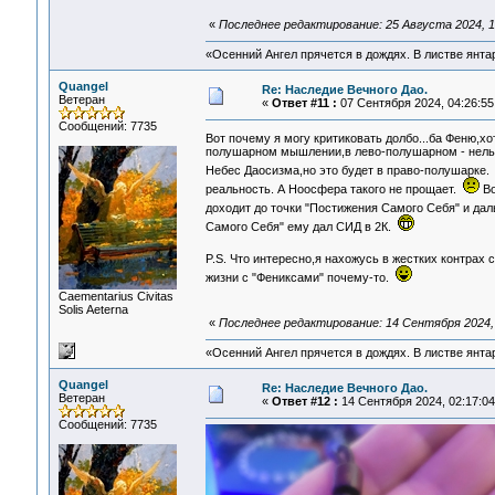
«
Последнее редактирование: 25 Августа 2024, 1
«Осенний Ангел прячется в дождях. В листве янтарн
Quangel
Re: Наследие Вечного Дао.
Ветеран
«
Ответ #11 :
07 Сентября 2024, 04:26:55
Сообщений: 7735
Вот почему я могу критиковать долбо...ба Феню,х
полушарном мышлении,в лево-полушарном - нельз
Небес Даосизма,но это будет в право-полушарке
реальность. А Ноосфера такого не прощает.
Во
доходит до точки "Постижения Самого Себя" и дал
Самого Себя" ему дал СИД в 2К.
P.S. Что интересно,я нахожусь в жестких контрах
жизни с "Фениксами" почему-то.
Сaementarius Civitas
Solis Aeterna
«
Последнее редактирование: 14 Сентября 2024, 
«Осенний Ангел прячется в дождях. В листве янтарн
Quangel
Re: Наследие Вечного Дао.
Ветеран
«
Ответ #12 :
14 Сентября 2024, 02:17:04
Сообщений: 7735