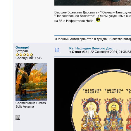
Высшее Божество Даосизма - "Юаньши-Тяньцзунь" 
"Посленебесное Божество" - Он вынужден был сна
на 36-е Нефритовое Небо.
«Осенний Ангел прячется в дождях. В листве янтарн
Quangel
Re: Наследие Вечного Дао.
Ветеран
«
Ответ #14 :
22 Сентября 2024, 21:36:53
Сообщений: 7735
Сaementarius Civitas
Solis Aeterna