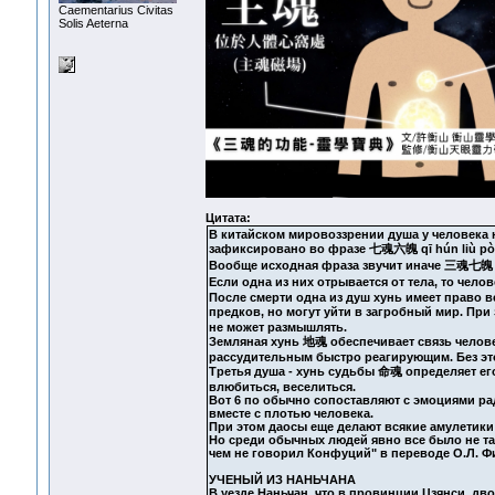
Сaementarius Civitas
Solis Aeterna
Цитата:
В китайском мировоззрении душа у человека н
зафиксировано во фразе 七魂六魄 qī hún liù pò 7
Вообще исходная фраза звучит иначе 三魂七魄 3 д
Если одна из них отрывается от тела, то че
После смерти одна из душ хунь имеет право в
предков, но могут уйти в загробный мир. При 
не может размышлять.
Земляная хунь 地魂 обеспечивает связь челове
рассудительным быстро реагирующим. Без это
Третья душа - хунь судьбы 命魂 определяет ег
влюбиться, веселиться.
Вот 6 по обычно сопоставляют с эмоциями рад
вместе с плотью человека.
При этом даосы еще делают всякие амулетики 
Но среди обычных людей явно все было не та
чем не говорил Конфуций" в переводе О.Л. Ф
УЧЕНЫЙ ИЗ НАНЬЧАНА
В уезде Наньчан, что в провинции Цзянси, д