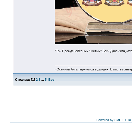
"Три Прежденебесных Чистых",Боги Даосизма,кото
«Осенний Ангел прячется в дождях. В листве янтарн
Страниц:
[
1
]
2
3
...
5
Все
Powered by SMF 1.1.10