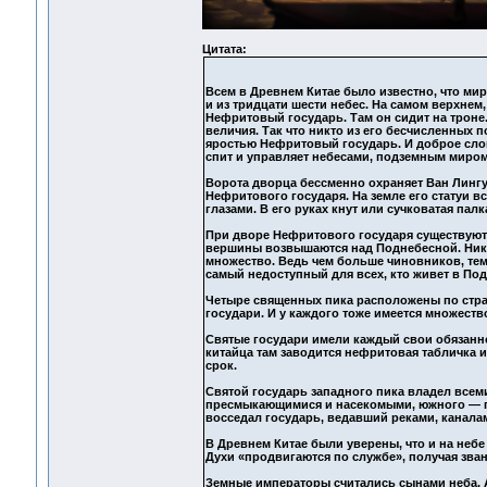
Цитата:
Всем в Древнем Китае было известно, что мир 
и из тридцати шести небес. На самом верхне
Нефритовый государь. Там он сидит на троне.
величия. Так что никто из его бесчисленных п
яростью Нефритовый государь. И доброе слово
спит и управляет небесами, подземным миром 
Ворота дворца бессменно охраняет Ван Лингу
Нефритового государя. На земле его статуи все
глазами. В его руках кнут или сучковатая палк
При дворе Нефритового государя существуют 
вершины возвышаются над Поднебесной. Никто
множество. Ведь чем больше чиновников, тем
самый недоступный для всех, кто живет в По
Четыре священных пика расположены по страна
государи. И у каждого тоже имеется множеств
Святые государи имели каждый свои обязанн
китайца там заводится нефритовая табличка и
срок.
Святой государь западного пика владел всеми
пресмыкающимися и насекомыми, южного — по
восседал государь, ведавший реками, каналам
В Древнем Китае были уверены, что и на неб
Духи «продвигаются по службе», получая зван
Земные императоры считались сынами неба. 