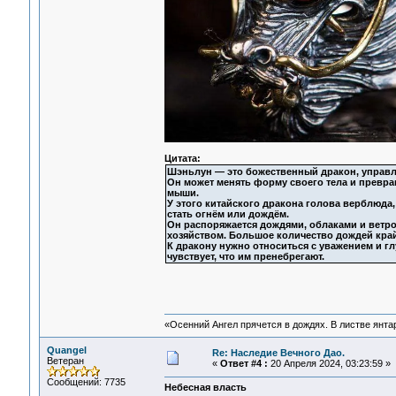
Цитата:
Шэньлун — это божественный дракон, управ
Он может менять форму своего тела и превращ
мыши.
У этого китайского дракона голова верблюда,
стать огнём или дождём.
Он распоряжается дождями, облаками и ветро
хозяйством. Большое количество дождей кра
К дракону нужно относиться с уважением и гл
чувствует, что им пренебрегают.
«Осенний Ангел прячется в дождях. В листве янтарн
Quangel
Re: Наследие Вечного Дао.
Ветеран
«
Ответ #4 :
20 Апреля 2024, 03:23:59 »
Сообщений: 7735
Небесная власть