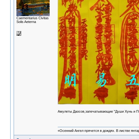
Сaementarius Civitas
Solis Aeterna
Амулеты Даосов,запечатывающие "Души Хунь и П
«Осенний Ангел прячется в дождях. В листве янтарн