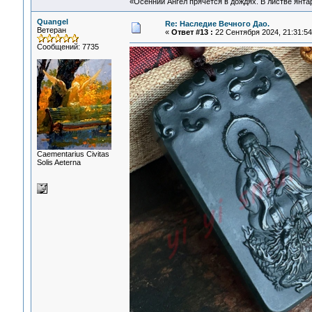
«Осенний Ангел прячется в дождях. В листве янтарн
Quangel
Re: Наследие Вечного Дао.
Ветеран
«
Ответ #13 :
22 Сентября 2024, 21:31:54
Сообщений: 7735
Сaementarius Civitas
Solis Aeterna