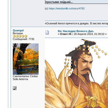
простыми людьми...
(c)
https://wisdomlib.ru/story/4782
«Осенний Ангел прячется в дождях. В листве янтарн
Quangel
Re: Наследие Вечного Дао.
Ветеран
«
Ответ #5 :
28 Апреля 2024, 01:39:02 »
Сообщений: 7735
Сaementarius Civitas
Solis Aeterna