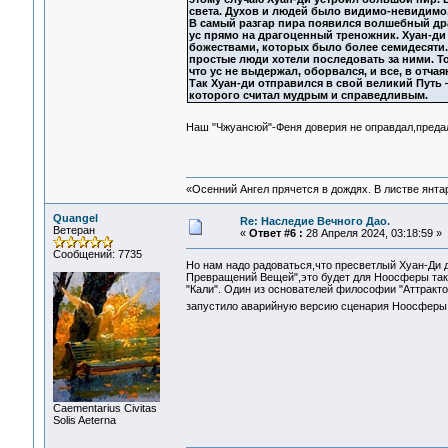
света. Духов и людей было видимо-невидимо.
В самый разгар пира появился волшебный др
ус прямо на драгоценный треножник. Хуан-ди 
божествами, которых было более семидесяти.
простые люди хотели последовать за ними. То
что ус не выдержал, оборвался, и все, в отчая
Так Хуан-ди отправился в свой великий Путь 
которого считал мудрым и справедливым.
Наш "Чжуансюй"-Феня доверия не оправдал,преда
«Осенний Ангел прячется в дождях. В листве янтарн
Quangel
Re: Наследие Вечного Дао.
Ветеран
«
Ответ #6 :
28 Апреля 2024, 03:18:59 »
Сообщений: 7735
Но нам надо радоваться,что пресветлый Хуан-Ди 
Превращений Вещей",это будет для Ноосферы таки
"Кали". Один из основателей философии "Аттракт
запустило аварийную версию сценария Ноосфер
Сaementarius Civitas
Solis Aeterna