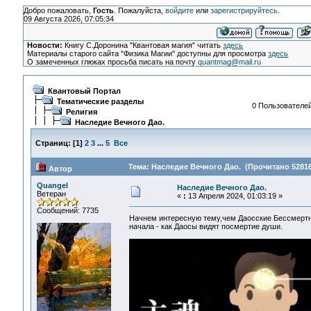
Добро пожаловать,
Гость
. Пожалуйста,
войдите
или
зарегистрируйтесь
.
09 Августа 2026, 07:05:34
Новости:
Книгу С.Доронина "Квантовая магия" читать
здесь
Материалы старого сайта "Физика Магии" доступны для просмотра
здесь
О замеченных глюках просьба писать на почту
quantmag@mail.ru
Квантовый Портал
Тематические разделы
0 Пользователей
Религия
Наследие Вечного Дао.
Страниц:
[
1
]
2
3
...
5
Все
Тема: Наследие Вечного Дао. (Прочитано 52816
Автор
Quangel
Наследие Вечного Дао.
Ветеран
«
:
13 Апреля 2024, 01:03:19 »
Сообщений: 7735
Начнем интересную тему,чем Даосские Бессмертн
начала - как Даосы видят посмертие души.