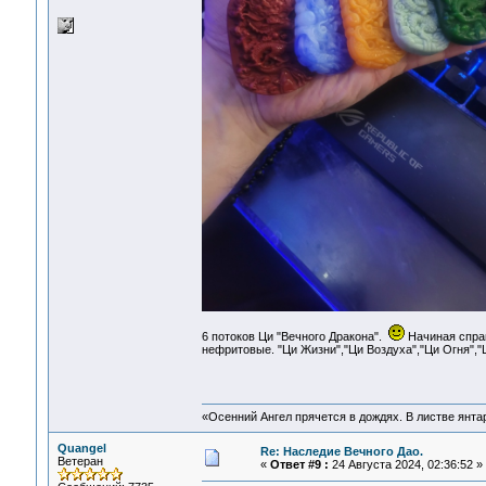
6 потоков Ци "Вечного Дракона".
Начиная справ
нефритовые. "Ци Жизни","Ци Воздуха","Ци Огня","
«Осенний Ангел прячется в дождях. В листве янтарн
Quangel
Re: Наследие Вечного Дао.
Ветеран
«
Ответ #9 :
24 Августа 2024, 02:36:52 »