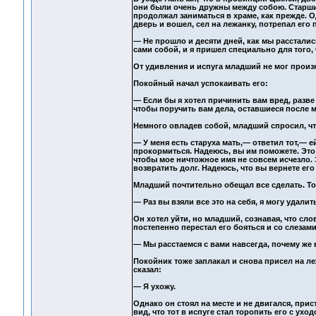
они были очень дружны между собою. Старший
продолжал заниматься в храме, как прежде. О
дверь и вошел, сел на лежанку, потрепал его п
— Не прошло и десяти дней, как мы расстались
сами собой, и я пришел специально для того, 
От удивления и испуга младший не мог произн
Покойный начал успокаивать его:
— Если бы я хотел причинить вам вред, разве
чтобы поручить вам дела, оставшиеся после м
Немного овладев собой, младший спросил, что
— У меня есть старуха мать,— ответил тот,— ей
прокормиться. Надеюсь, вы им поможете. Это 
чтобы мое ничтожное имя не совсем исчезло. 
возвратить долг. Надеюсь, что вы вернете его 
Младший почтительно обещал все сделать. То
— Раз вы взяли все это на себя, я могу удалит
Он хотел уйти, но младший, сознавая, что сло
постепенно перестал его бояться и со слезам
— Мы расстаемся с вами навсегда, почему же 
Покойник тоже заплакал и снова присел на ле
сказал:
— Я ухожу.
Однако он стоял на месте и не двигался, при
вид, что тот в испуге стал торопить его с уход