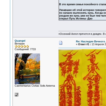
В это время семья покойного стала 
Узнавшие об этой истории говорили
по начало вытеснять хунь. Когда о
уходом же хунь уже не был тем чел
открыт Путь Истины -Дао
«Осенний Ангел прячется в дождях. В л
Quangel
Re: Наследие Вечного 
Ветеран
«
Ответ #1 :
13 Апреля 20
Сообщений: 7733
Сaementarius Civitas Solis Aeterna