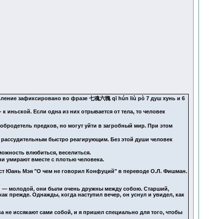
авление зафиксировано во фразе 七魂六魄 qī hún liù pò 7 душ хунь и 6
к иньской. Если одна из них отрывается от тела, то человек
добродетель предков, но могут уйти в загробный мир. При этом
, рассудительным быстро реагирующим. Без этой души человек
можность влюбиться, веселиться.
ни умирают вместе с плотью человека.
ст Юань Мэя "О чем не говорил Конфуций" в переводе О.Л. Фишман.
ой — молодой, они были очень дружны между собою. Старший,
к прежде. Однажды, когда наступил вечер, он уснул и увидел, как
ва не иссякают сами собой, и я пришел специально для того, чтобы