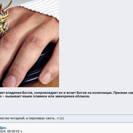
ает владения Богов, сопровождает их и возит Богов на колесницах. Признан с
о – вызывает языки пламени или завихрения облаков.
истве янтарной, в переливах света...» (c)
Дао.
24, 06:00:02 »