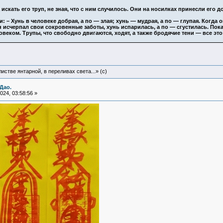
искать его труп, не зная, что с ним случилось. Они на носилках принесли его 
: – Хунь в человеке добрая, а по — злая; хунь — мудрая, а по — глупая. Когда 
н исчерпал свои сокровенные заботы, хунь испарилась, а по — сгустилась. Пока
овеком. Трупы, что свободно двигаются, ходят, а также бродячие тени — все это
истве янтарной, в переливах света...» (c)
Дао.
24, 03:58:56 »