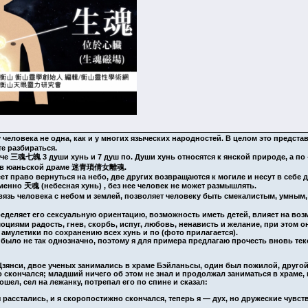
человека не одна, как и у многих языческих народностей. В целом это предст
те разбираться.
е 三魂七魄 3 души хунь и 7 душ по. Души хунь относятся к янской природе, а по - 
ано в юаньской драме 迷青瑣倩女離魂.
ет право вернуться на небо, две других возвращаются к могиле и несут в себе 
менно 天魂 (небесная хунь) , без нее человек не может размышлять.
язь человека с небом и землей, позволяет человеку быть смекалистым, умным
еделяет его сексуальную ориентацию, возможность иметь детей, влияет на воз
оциями радость, гнев, скорбь, испуг, любовь, ненависть и желание, при этом о
амулетики по сохранению всех хунь и по (фото прилагается).
было не так однозначно, поэтому я для примера предлагаю прочесть вновь тек
 Цзянси, двое ученых занимались в храме Бэйланьсы, один был пожилой, друг
кончался; младший ничего об этом не знал и продолжал заниматься в храме, ка
шел, сел на лежанку, потрепал его по спине и сказал:
 расстались, и я скоропостижно скончался, теперь я — дух, но дружеские чувст