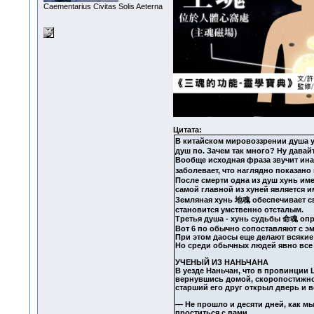
Сaementarius Civitas Solis Aeterna
Цитата:
В китайском мировоззрении душа у 
душ по. Зачем так много? Ну давай
Вообще исходная фраза звучит инач
заболевает, что наглядно показ
После смерти одна из душ хунь име
самой главной из хуней является и
Земляная хунь 地魂 обеспечивает св
становится умственно отсталым.
Третья душа - хунь судьбы 命魂 опр
Вот 6 по обычно сопоставляют с эм
При этом даосы еще делают всякие 
Но среди обычных людей явно все 
УЧЕНЫЙ ИЗ НАНЬЧАНА
В уезде Наньчан, что в провинции
вернувшись домой, скоропостижно с
старший его друг открыл дверь и во
— Не прошло и десяти дней, как мы
проститься с вами.