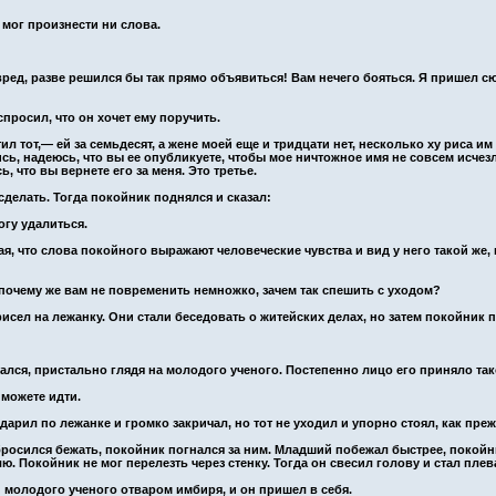
 мог произнести ни слова.
ред, разве решился бы так прямо объявиться! Вам нечего бояться. Я пришел сю
росил, что он хочет ему поручить.
ил тот,— ей за семьдесят, а жене моей еще и тридцати нет, несколько ху риса и
сь, надеюсь, что вы ее опубликуете, чтобы мое ничтожное имя не совсем исчез
, что вы вернете его за меня. Это третье.
делать. Тогда покойник поднялся и сказал:
огу удалиться.
ая, что слова покойного выражают человеческие чувства и вид у него такой же, 
 почему же вам не повременить немножко, зачем так спешить с уходом?
исел на лежанку. Они стали беседовать о житейских делах, но затем покойник п
гался, пристально глядя на молодого ученого. Постепенно лицо его приняло тако
 можете идти.
арил по лежанке и громко закричал, но тот не уходил и упорно стоял, как преж
бросился бежать, покойник погнался за ним. Младший побежал быстрее, покой
лю. Покойник не мог перелезть через стенку. Тогда он свесил голову и стал плев
 молодого ученого отваром имбиря, и он пришел в себя.