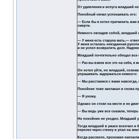
От удивления и испуга младший не
Покойный начал успокаивать его:
— Если бы я хотел причинить вам в
смерти.
Немного овладев собой, младший сп
— У меня есть старуха мать,— ответ
У меня осталась неизданная рукопи
и не успел возвратить долг. Надеюсь
Младший почтительно обещал все с
— Раз вы взяли все это на себя, я м
Он хотел уйти, но младший, сознав
упрашивать задержаться немного:
— Мы расстаемся с вами навсегда,
Покойник тоже заплакал и снова пр
— Я ухожу.
Однако он стоял на месте и не дви
— Вы ведь уже все сказали, теперь
Но покойник не уходил. Младший уд
Тогда младший в ужасе вскочил и 
перелез через стенку и упал на зем
Когда рассвело, прохожие напоили