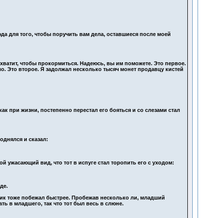
да для того, чтобы поручить вам дела, оставшиеся после моей
м хватит, чтобы прокормиться. Надеюсь, вы им поможете. Это первое.
ло. Это второе. Я задолжал несколько тысяч монет продавцу кистей
как при жизни, постепенно перестал его бояться и со слезами стал
однялся и сказал:
й ужасающий вид, что тот в испуге стал торопить его с уходом:
де.
ник тоже побежал быстрее. Пробежав несколько ли, младший
ать в младшего, так что тот был весь в слюне.