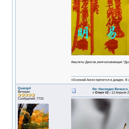
Амулеты Даосов,запечатывающие "Ду
«Осенний Ангел прячется в дождях. В л
Quangel
Re: Наследие Вечного 
Ветеран
«
Ответ #2 :
13 Апреля 20
Сообщений: 7733