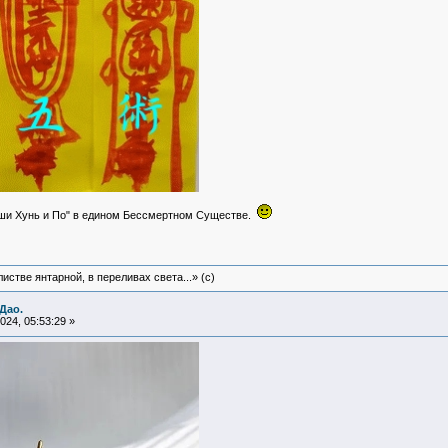
ши Хунь и По" в едином Бессмертном Существе.
истве янтарной, в переливах света...» (c)
Дао.
24, 05:53:29 »