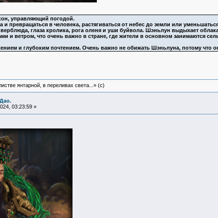
он, управляющий погодой.
а и превращаться в человека, растягиваться от небес до земли или уменьшатьс
 верблюда, глаза кролика, рога оленя и уши буйвола. Шэньлун выдыхает облака
ми и ветром, что очень важно в стране, где жители в основном занимаются с
ением и глубоким почтением. Очень важно не обижать Шэньлуна, потому что он 
истве янтарной, в переливах света...» (c)
Дао.
24, 03:23:59 »