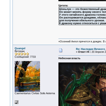
Цитата:
Шэньлун — это божественный драк
Он может менять форму своего тел
У этого китайского дракона голова
Он распоряжается дождями, облака
для получения обильного урожая.
К дракону нужно относиться с уваж
«Осенний Ангел прячется в дождях. В л
Quangel
Re: Наследие Вечного 
Ветеран
«
Ответ #4 :
20 Апреля 20
Сообщений: 7733
Небесная власть
Сaementarius Civitas Solis Aeterna