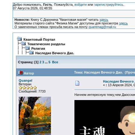
Добро пожаловать,
Гость
. Пожалуйста,
войдите
или
зарегистрируйтесь
.
07 Августа 2026, 01:48:55
Новости:
Книгу С.Доронина "Квантовая магия" читать
здесь
Материалы старого сайта "Физика Магии" доступны для просмотра
здесь
О замеченных глюках просьба писать на почту
quantmag@mail.ru
Квантовый Портал
Тематические разделы
Религия
Наследие Вечного Дао.
Страниц:
[
1
]
2
3
...
5
Все
Тема: Наследие Вечного Дао. (Прочи
Автор
Quangel
Наследие Вечного 
Ветеран
«
:
13 Апреля 2024, 0
Сообщений: 7733
Начнем интересную тему,чем Даосские