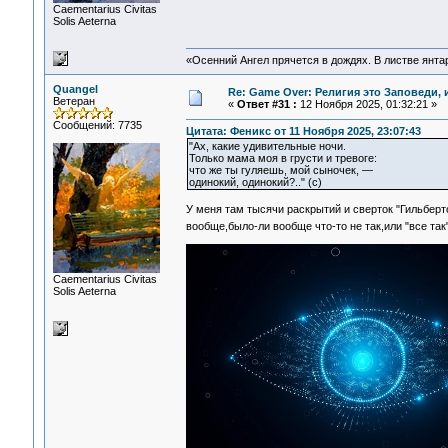
Сaementarius Civitas
Solis Aeterna
«Осенний Ангел прячется в дождях. В листве янтарн
Quangel
Re: Game Over: Религия это Заповеди, 
Ветеран
«
Ответ #31 :
12 Ноября 2025, 01:32:21 »
Сообщений: 7735
Цитата: Феникс от 11 Ноября 2025, 23:07:43
"Ах, какие удивительные ночи.
Только мама моя в грусти и тревоге:
что же ты гуляешь, мой сыночек, —
одинокий, одинокий?.." (c)
У меня там тысячи раскрытий и сверток "Гильберт
вообще,было-ли вообще что-то не так,или "все так
Сaementarius Civitas
Solis Aeterna