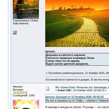
Сaementarius Civitas
Solis Aeterna
Цитата:
Дорожка из жёлтого кирпича
Снится в страшных кошмарах Элли.
Слезы текут по её щекам,
Будто капли цветной акварели.
«
Последнее редактирование: 12 Ноября 2025, 06
«Осенний Ангел прячется в дождях. В листве янтарн
Феникс
Re: Game Over: Религия это Заповеди, 
Ветеран
«
Ответ #39 :
13 Ноября 2025, 02:49:13 »
Сообщений: 1045
Цитата: Quangel от 12 Ноября 2025, 05:55:52
Ну вот и нахрена ты от СИДа — убежал к "Каминс
Я никогда и никуда не убегал. Я всегда — не совс