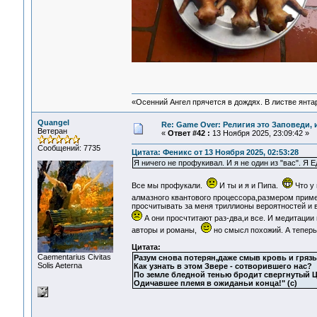
«Осенний Ангел прячется в дождях. В листве янтарн
Quangel
Re: Game Over: Религия это Заповеди, 
Ветеран
«
Ответ #42 :
13 Ноября 2025, 23:09:42 »
Сообщений: 7735
Цитата: Феникс от 13 Ноября 2025, 02:53:28
Я ничего не профукивал. И я не один из "вас". Я 
Все мы профукали.
И ты и я и Пипа.
Что у 
алмазного квантового процессора,размером приме
просчитывать за меня триллионы вероятностей и 
А они просчтитают раз-два,и все. И медитации
авторы и романы,
но смысл похожий. А теперь
Цитата:
Сaementarius Civitas
Разум снова потерян,даже смыв кровь и грязь
Solis Aeterna
Как узнать в этом Звере - сотворившего нас?
По земле бледной тенью бродит свергнутый Ц
Одичавшее племя в ожиданьи конца!" (с)