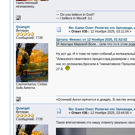
таинственный
незнакомец
— Do you believe in God?
— I believe in Myself. (c)
Quangel
Re: Game Over: Религия это Заповеди, 
Ветеран
«
Ответ #35 :
12 Ноября 2025, 03:11:04 »
Сообщений: 7735
Цитата: Феникс от 12 Ноября 2025, 01:52:02
Я Аватара Мировой Воли... (или что-то в этом роде
Ну вот да. И я тоже не хрен собачий,а нелокальны
"Алмазного квантового процессора,размером с пл
нас из нелокалки,бросили в "омниктивное Прошлое
27-й.
Сaementarius Civitas
Solis Aeterna
«Осенний Ангел прячется в дождях. В листве янтарн
Quangel
Re: Game Over: Религия это Заповеди, 
Ветеран
«
Ответ #36 :
12 Ноября 2025, 03:44:56 »
Сообщений: 7735
Такое впечатление,что нашу планету реально захо