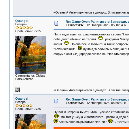
«Осенний Ангел прячется в дождях. В листве янтарн
Quangel
Re: Game Over: Религия это Заповеди, 
Ветеран
«
Ответ #37 :
12 Ноября 2025, 05:16:34 »
Сообщений: 7735
Пипу надо еще поспрашивать,явно же своего "Нео
себе долго обычно не терпят.
Гражданка Макар
копия.
Но она вечно молчит на такие вопрос
"Техническим".
Думаю,"а если бы меня",как "Ol
форума,сам СИД врядли сказал бы "что атмосфе
Сaementarius Civitas
Solis Aeterna
«Осенний Ангел прячется в дождях. В листве янтарн
Quangel
Re: Game Over: Религия это Заповеди, 
Ветеран
«
Ответ #38 :
12 Ноября 2025, 05:55:52 »
Сообщений: 7735
Ну вот и нахрена ты от СИДа - убежал к "Каминск
Что там у СИДа и Каминского - разница,надо
Как именно вырываться,что-ли?
С "Зогом и