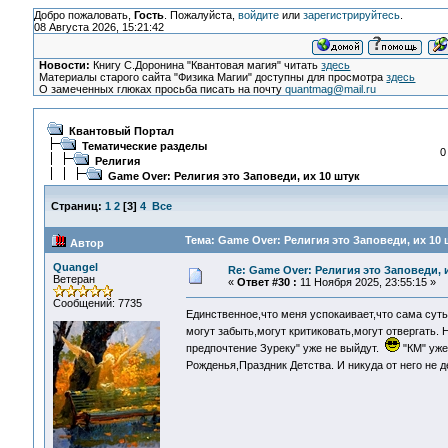
Добро пожаловать,
Гость
. Пожалуйста,
войдите
или
зарегистрируйтесь
.
08 Августа 2026, 15:21:42
Новости:
Книгу С.Доронина "Квантовая магия" читать
здесь
Материалы старого сайта "Физика Магии" доступны для просмотра
здесь
О замеченных глюках просьба писать на почту
quantmag@mail.ru
Квантовый Портал
Тематические разделы
0
Религия
Game Over: Религия это Заповеди, их 10 штук
Страниц:
1
2
[
3
]
4
Все
Тема: Game Over: Религия это Заповеди, их 10 
Автор
Quangel
Re: Game Over: Религия это Заповеди, 
Ветеран
«
Ответ #30 :
11 Ноября 2025, 23:55:15 »
Сообщений: 7735
Единственное,что меня успокаивает,что сама сут
могут забыть,могут критиковать,могут отвергать. 
предпочтение Зуреку" уже не выйдут.
"КМ" уже
Рожденья,Праздник Детства. И никуда от него не 