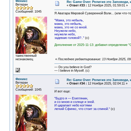
Феникс
Re: Game Over: Религия это Заповеди, 
Ветеран
«
Ответ #33 :
12 Ноября 2025, 01:59:01 »
Сообщений: 1045
Я Аватара Мировой Суверенной Воли... (или что-то
"Мама, это небыль,
мама, это небыль,
мама, это не со мной.
Неужели небо,
неужели небо,
задеваю головой?.."
(c)
Дополнение от 2025-11-13: добавил определение "
таинственный
незнакомец
«
Последнее редактирование: 13 Ноября 2025, 09
— Do you believe in God?
— I believe in Myself. (c)
Феникс
Re: Game Over: Религия это Заповеди, 
Ветеран
«
Ответ #34 :
12 Ноября 2025, 02:04:11 »
Сообщений: 1045
И вот еще:
"Будто я — Египтянин,
и со мною и солнце и зной.
И царапает небо когтями
легкий Сфинкс, что стоит за спиной."
(c)