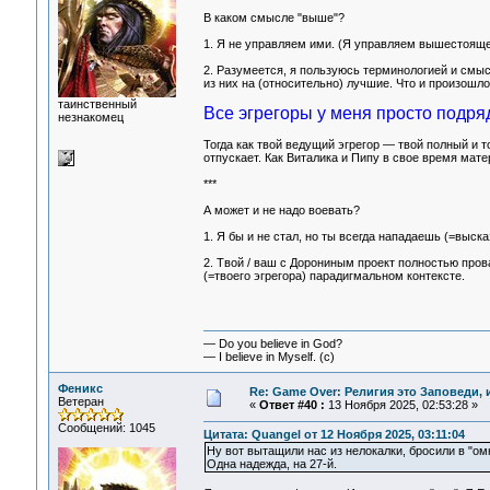
В каком смысле "выше"?
1. Я не управляем ими. (Я управляем вышестояще
2. Разумеется, я пользуюсь терминологией и смыс
из них на (относительно) лучшие. Что и произошл
таинственный
Все эгрегоры у меня просто подря
незнакомец
Тогда как твой ведущий эгрегор — твой полный и т
отпускает. Как Виталика и Пипу в свое время мате
***
А может и не надо воевать?
1. Я бы и не стал, но ты всегда нападаешь (=выска
2. Твой / ваш с Дорониным проект полностью прова
(=твоего эгрегора) парадигмальном контексте.
— Do you believe in God?
— I believe in Myself. (c)
Феникс
Re: Game Over: Религия это Заповеди, 
Ветеран
«
Ответ #40 :
13 Ноября 2025, 02:53:28 »
Сообщений: 1045
Цитата: Quangel от 12 Ноября 2025, 03:11:04
Ну вот вытащили нас из нелокалки, бросили в "о
Одна надежда, на 27-й.