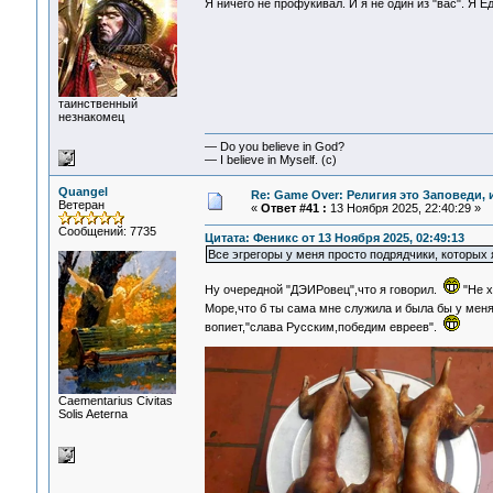
Я ничего не профукивал. И я не один из "вас". Я 
таинственный
незнакомец
— Do you believe in God?
— I believe in Myself. (c)
Quangel
Re: Game Over: Религия это Заповеди, 
Ветеран
«
Ответ #41 :
13 Ноября 2025, 22:40:29 »
Сообщений: 7735
Цитата: Феникс от 13 Ноября 2025, 02:49:13
Все эгрегоры у меня просто подрядчики, которых
Ну очередной "ДЭИРовец",что я говорил.
"Не х
Море,что б ты сама мне служила и была бы у мен
вопиет,"слава Русским,победим евреев".
Сaementarius Civitas
Solis Aeterna