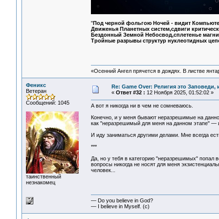
"
Под черной фольгою Ночей - видит Компьютер
Движенья Планетных систем,сдвиги критическ
Бездонный Земной Небосвод,сплетенье магни
Тройные разрывы структур нуклеотидных цеп
«Осенний Ангел прячется в дождях. В листве янтарн
Феникс
Re: Game Over: Религия это Заповеди, 
Ветеран
«
Ответ #32 :
12 Ноября 2025, 01:52:02 »
Сообщений: 1045
А вот я никогда ни в чем не сомневаюсь.
Конечно, и у меня бывают неразрешимые на данно
как "неразрешимый для меня на данном этапе" — и
И иду заниматься другими делами. Мне всегда есть
***
Да, но у тебя в категорию "неразрешимых" попал 
вопросы никогда не носят для меня экзистенциаль
человек...
таинственный
незнакомец
— Do you believe in God?
— I believe in Myself. (c)