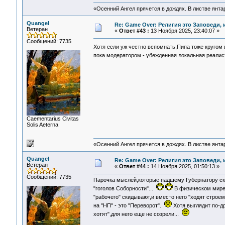
«Осенний Ангел прячется в дождях. В листве янтарн
Quangel
Re: Game Over: Религия это Заповеди, 
Ветеран
«
Ответ #43 :
13 Ноября 2025, 23:40:07 »
Сообщений: 7735
Хотя если уж честно вспомнать,Пипа тоже кругом 
пока модератором - убежденная локальная реалис
Сaementarius Civitas
Solis Aeterna
«Осенний Ангел прячется в дождях. В листве янтарн
Quangel
Re: Game Over: Религия это Заповеди, 
Ветеран
«
Ответ #44 :
14 Ноября 2025, 01:50:13 »
Сообщений: 7735
Парочка мыслей,которые падшему Губернатору ск
"гоголов Соборности"...
В физическом мире -
"рабочего" скидывают,и вместо него "ходят строе
на "НП" - это "Переворот".
Хотя выглядит по-дру
хотят",для него еще не созрели...