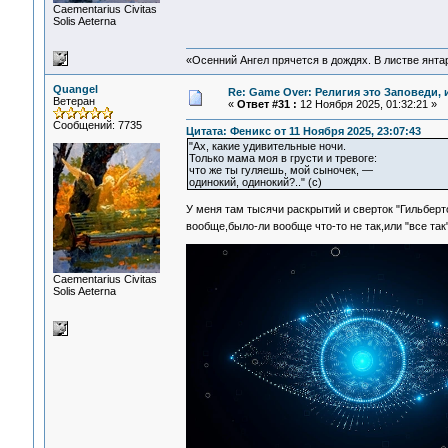
Сaementarius Civitas
Solis Aeterna
«Осенний Ангел прячется в дождях. В листве янтарн
Quangel
Re: Game Over: Религия это Заповеди, 
Ветеран
«
Ответ #31 :
12 Ноября 2025, 01:32:21 »
Сообщений: 7735
Цитата: Феникс от 11 Ноября 2025, 23:07:43
"Ах, какие удивительные ночи.
Только мама моя в грусти и тревоге:
что же ты гуляешь, мой сыночек, —
одинокий, одинокий?.." (c)
У меня там тысячи раскрытий и сверток "Гильберт
вообще,было-ли вообще что-то не так,или "все так
Сaementarius Civitas
Solis Aeterna