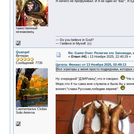
Я ничего не профукивал. И я не один из "вас". Я 
таинственный
незнакомец
— Do you believe in God?
— I believe in Myself. (c)
Quangel
Re: Game Over: Религия это Заповеди, 
Ветеран
«
Ответ #41 :
13 Ноября 2025, 22:40:29 »
Сообщений: 7735
Цитата: Феникс от 13 Ноября 2025, 02:49:13
Все эгрегоры у меня просто подрядчики, которых
Ну очередной "ДЭИРовец",что я говорил.
"Не х
Море,что б ты сама мне служила и была бы у мен
вопиет,"слава Русским,победим евреев".
Сaementarius Civitas
Solis Aeterna