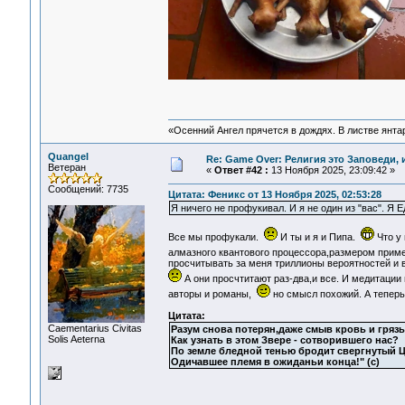
«Осенний Ангел прячется в дождях. В листве янтарн
Quangel
Re: Game Over: Религия это Заповеди, 
Ветеран
«
Ответ #42 :
13 Ноября 2025, 23:09:42 »
Сообщений: 7735
Цитата: Феникс от 13 Ноября 2025, 02:53:28
Я ничего не профукивал. И я не один из "вас". Я 
Все мы профукали.
И ты и я и Пипа.
Что у 
алмазного квантового процессора,размером приме
просчитывать за меня триллионы вероятностей и 
А они просчтитают раз-два,и все. И медитации
авторы и романы,
но смысл похожий. А теперь
Цитата:
Сaementarius Civitas
Разум снова потерян,даже смыв кровь и грязь
Solis Aeterna
Как узнать в этом Звере - сотворившего нас?
По земле бледной тенью бродит свергнутый Ц
Одичавшее племя в ожиданьи конца!" (с)