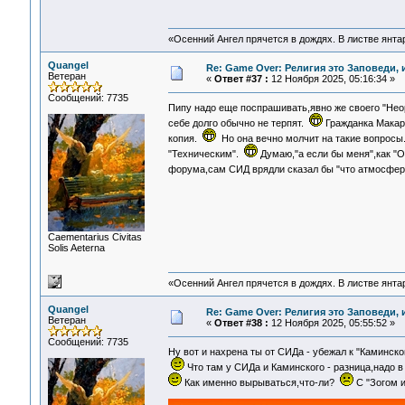
«Осенний Ангел прячется в дождях. В листве янтарн
Quangel
Re: Game Over: Религия это Заповеди, 
Ветеран
«
Ответ #37 :
12 Ноября 2025, 05:16:34 »
Сообщений: 7735
Пипу надо еще поспрашивать,явно же своего "Нео
себе долго обычно не терпят.
Гражданка Макар
копия.
Но она вечно молчит на такие вопрос
"Техническим".
Думаю,"а если бы меня",как "Ol
форума,сам СИД врядли сказал бы "что атмосфе
Сaementarius Civitas
Solis Aeterna
«Осенний Ангел прячется в дождях. В листве янтарн
Quangel
Re: Game Over: Религия это Заповеди, 
Ветеран
«
Ответ #38 :
12 Ноября 2025, 05:55:52 »
Сообщений: 7735
Ну вот и нахрена ты от СИДа - убежал к "Каминск
Что там у СИДа и Каминского - разница,надо
Как именно вырываться,что-ли?
С "Зогом и