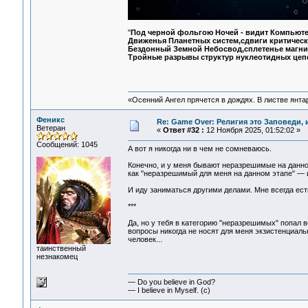
"
Под черной фольгою Ночей - видит Компьютер
Движенья Планетных систем,сдвиги критическ
Бездонный Земной Небосвод,сплетенье магни
Тройные разрывы структур нуклеотидных цеп
«Осенний Ангел прячется в дождях. В листве янтарн
Феникс
Re: Game Over: Религия это Заповеди, 
Ветеран
«
Ответ #32 :
12 Ноября 2025, 01:52:02 »
Сообщений: 1045
А вот я никогда ни в чем не сомневаюсь.
Конечно, и у меня бывают неразрешимые на данно
как "неразрешимый для меня на данном этапе" — и
И иду заниматься другими делами. Мне всегда есть
***
Да, но у тебя в категорию "неразрешимых" попал 
вопросы никогда не носят для меня экзистенциаль
человек...
таинственный
незнакомец
— Do you believe in God?
— I believe in Myself. (c)