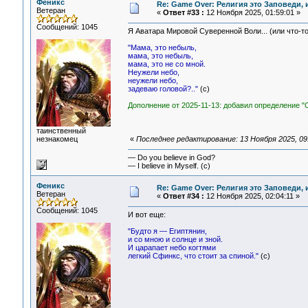
Феникс
Re: Game Over: Религия это Заповеди, 
Ветеран
«
Ответ #33 :
12 Ноября 2025, 01:59:01 »
Сообщений: 1045
Я Аватара Мировой Суверенной Воли... (или что-то
"Мама, это небыль,
мама, это небыль,
мама, это не со мной.
Неужели небо,
неужели небо,
задеваю головой?.."
(c)
Дополнение от 2025-11-13: добавил определение "
таинственный
незнакомец
«
Последнее редактирование: 13 Ноября 2025, 09
— Do you believe in God?
— I believe in Myself. (c)
Феникс
Re: Game Over: Религия это Заповеди, 
Ветеран
«
Ответ #34 :
12 Ноября 2025, 02:04:11 »
Сообщений: 1045
И вот еще:
"Будто я — Египтянин,
и со мною и солнце и зной.
И царапает небо когтями
легкий Сфинкс, что стоит за спиной."
(c)