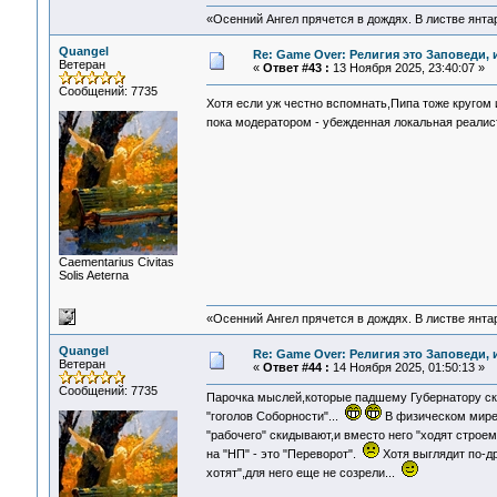
«Осенний Ангел прячется в дождях. В листве янтарн
Quangel
Re: Game Over: Религия это Заповеди, 
Ветеран
«
Ответ #43 :
13 Ноября 2025, 23:40:07 »
Сообщений: 7735
Хотя если уж честно вспомнать,Пипа тоже кругом 
пока модератором - убежденная локальная реалис
Сaementarius Civitas
Solis Aeterna
«Осенний Ангел прячется в дождях. В листве янтарн
Quangel
Re: Game Over: Религия это Заповеди, 
Ветеран
«
Ответ #44 :
14 Ноября 2025, 01:50:13 »
Сообщений: 7735
Парочка мыслей,которые падшему Губернатору ск
"гоголов Соборности"...
В физическом мире -
"рабочего" скидывают,и вместо него "ходят строе
на "НП" - это "Переворот".
Хотя выглядит по-дру
хотят",для него еще не созрели...