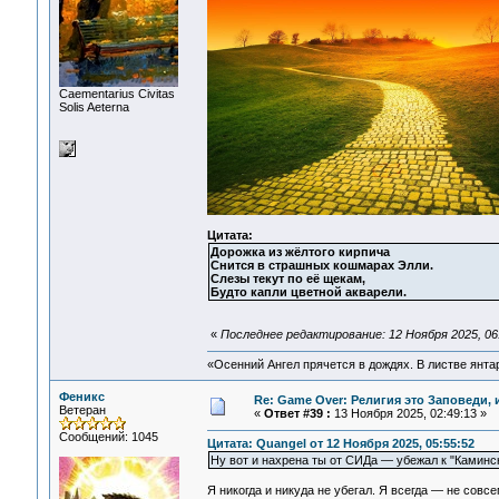
Сaementarius Civitas
Solis Aeterna
Цитата:
Дорожка из жёлтого кирпича
Снится в страшных кошмарах Элли.
Слезы текут по её щекам,
Будто капли цветной акварели.
«
Последнее редактирование: 12 Ноября 2025, 06
«Осенний Ангел прячется в дождях. В листве янтарн
Феникс
Re: Game Over: Религия это Заповеди, 
Ветеран
«
Ответ #39 :
13 Ноября 2025, 02:49:13 »
Сообщений: 1045
Цитата: Quangel от 12 Ноября 2025, 05:55:52
Ну вот и нахрена ты от СИДа — убежал к "Каминс
Я никогда и никуда не убегал. Я всегда — не совс