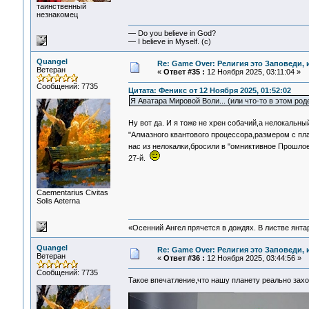
таинственный
незнакомец
— Do you believe in God?
— I believe in Myself. (c)
Quangel
Re: Game Over: Религия это Заповеди, 
Ветеран
«
Ответ #35 :
12 Ноября 2025, 03:11:04 »
Сообщений: 7735
Цитата: Феникс от 12 Ноября 2025, 01:52:02
Я Аватара Мировой Воли... (или что-то в этом роде
Ну вот да. И я тоже не хрен собачий,а нелокальны
"Алмазного квантового процессора,размером с пл
нас из нелокалки,бросили в "омниктивное Прошлое
27-й.
Сaementarius Civitas
Solis Aeterna
«Осенний Ангел прячется в дождях. В листве янтарн
Quangel
Re: Game Over: Религия это Заповеди, 
Ветеран
«
Ответ #36 :
12 Ноября 2025, 03:44:56 »
Сообщений: 7735
Такое впечатление,что нашу планету реально захо