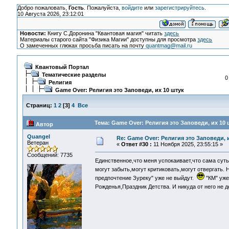
Добро пожаловать,
Гость
. Пожалуйста,
войдите
или
зарегистрируйтесь
.
10 Августа 2026, 23:12:01
Новости:
Книгу С.Доронина "Квантовая магия" читать
здесь
Материалы старого сайта "Физика Магии" доступны для просмотра
здесь
О замеченных глюках просьба писать на почту
quantmag@mail.ru
Квантовый Портал
Тематические разделы
0
Религия
Game Over: Религия это Заповеди, их 10 штук
Страниц:
1
2
[
3
]
4
Все
Тема: Game Over: Религия это Заповеди, их 10 
Автор
Quangel
Re: Game Over: Религия это Заповеди, 
Ветеран
«
Ответ #30 :
11 Ноября 2025, 23:55:15 »
Сообщений: 7735
Единственное,что меня успокаивает,что сама сут
могут забыть,могут критиковать,могут отвергать. 
предпочтение Зуреку" уже не выйдут.
"КМ" уже
Рожденья,Праздник Детства. И никуда от него не 