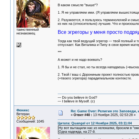
В каком смысле "выше"?
1. Я не управляем ими. (Я управляем вышестояще
2. Разумеется, я пользуюсь терминологией и смыс
из них на (относительно) лучшие. Что и произошл
таинственный
Все эгрегоры у меня просто подря
незнакомец
Тогда как твой ведущий эгрегор — твой полный и т
отпускает. Как Виталика и Пипу в свое время мате
***
А может и не надо воевать?
1. Я бы и не стал, но ты всегда нападаешь (=выска
2. Твой / ваш с Дорониным проект полностью прова
(=твоего эгрегора) парадигмальном контексте.
— Do you believe in God?
— I believe in Myself. (c)
Феникс
Re: Game Over: Религия это Заповеди, 
Ветеран
«
Ответ #40 :
13 Ноября 2025, 02:53:28 »
Сообщений: 1045
Цитата: Quangel от 12 Ноября 2025, 03:11:04
Ну вот вытащили нас из нелокалки, бросили в "о
Одна надежда, на 27-й.