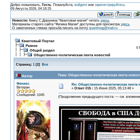
Добро пожаловать,
Гость
. Пожалуйста,
войдите
или
зарегистрируйтесь
.
09 Августа 2026, 04:18:25
Новости:
Книгу С.Доронина "Квантовая магия" читать
здесь
Материалы старого сайта "Физика Магии" доступны для просмотра
здесь
О замеченных глюках просьба писать на почту
quantmag@mail.ru
Квантовый Портал
Разное
0 
Общий раздел
Общественно-политическая лента новостей
Страниц:
1
[
2
]
Все
Тема: Общественно-политическая лента новост
Автор
Феникс
Re: Общественно-политическая лента 
Ветеран
«
Ответ #15 :
15 Июня 2025, 05:13:48 »
Сообщений: 1045
(Продолжение предыдущего поста: — см. вложение