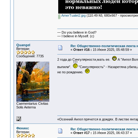
AmerTualet2.jpg
(110.49 Кб, 680x667 - просмотрен
— Do you believe in God?
— I believe in Myself. (c)
Quangel
Re: Общественно-политическая лента 
Ветеран
«
Ответ #16 :
15 Июня 2025, 05:48:59 »
Сообщений: 7735
2 года до Сингулярности,мать ее.
А "Ангел Вол
выпили".
"Сингулярность" - Назаретяна убила
не по рождению.
Сaementarius Civitas
Solis Aeterna
«Осенний Ангел прячется в дождях. В листве янтарн
Феникс
Re: Общественно-политическая лента 
Ветеран
«
Ответ #17 :
15 Июня 2025, 06:43:37 »