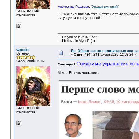
Александр Роджерс,
"Упадок империй"
таинственный
— Тоже сильная заметка, и тоже на тему приближ
незнакомец
ситуации, а не внутренней.
— Do you believe in God?
— I believe in Myself. (c)
Феникс
Re: Общественно-политическая лента 
Ветеран
«
Ответ #24 :
29 Ноября 2025, 12:39:26 »
Сообщений: 1045
Свидомые украинские коты,
Сенсация!
М-да... Без комментариев.
таинственный
незнакомец