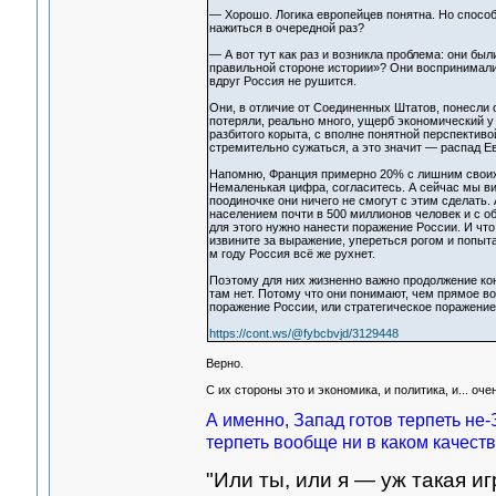
— Хорошо. Логика европейцев понятна. Но способ
нажиться в очередной раз?
— А вот тут как раз и возникла проблема: они бы
правильной стороне истории»? Они воспринимали 
вдруг Россия не рушится.
Они, в отличие от Соединенных Штатов, понесли 
потеряли, реально много, ущерб экономический у
разбитого корыта, с вполне понятной перспективо
стремительно сужаться, а это значит — распад Ев
Напомню, Франция примерно 20% с лишним своих 
Немаленькая цифра, согласитесь. А сейчас мы в
поодиночке они ничего не смогут с этим сделать
населением почти в 500 миллионов человек и с о
для этого нужно нанести поражение России. И что
извините за выражение, упереться рогом и попытат
м году Россия всё же рухнет.
Поэтому для них жизненно важно продолжение ко
там нет. Потому что они понимают, чем прямое во
поражение России, или стратегическое поражение 
https://cont.ws/@fybcbvjd/3129448
Верно.
С их стороны это и экономика, и политика, и... оч
А именно, Запад готов терпеть не-
терпеть вообще ни в каком качеств
"Или ты, или я — уж такая иг