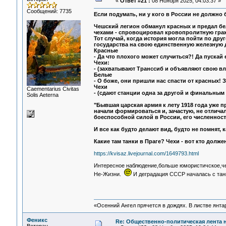
«
Ответ #21 :
08 Ноября 2025, 04:03:37 »
Сообщений: 7735
Если подумать, ни у кого в России не должно б
Чешский легион обманул красных и предал бе
чехами - спровоцировал кровопролитную граж
Тот случай, когда история могла пойти по дру
государства на свою единственную железную 
Красные
- Да что плохого может случиться?! Да пускай 
Чехи:
- (захватывают Транссиб и объявляют свою вла
Белые
- О боже, они пришли нас спасти от красных! 
Чехи
Сaementarius Civitas
- (сдают станции одна за другой и финальным
Solis Aeterna
"Бывшая царская армия к лету 1918 года уже п
начали формироваться и, зачастую, не отлича
боеспособной силой в России, его численность 
И все как будто делают вид, будто не помнят, 
Какие там танки в Праге? Чехи - вот кто долж
https://kvisaz.livejournal.com/1649793.html
Интересное наблюдение,больше юмористичское,че
Не-Жизни.
И деградация СССР началась с танко
«Осенний Ангел прячется в дождях. В листве янтарн
Феникс
Re: Общественно-политическая лента 