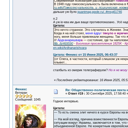
Современная психиатрия рассматривает
гомосе
В 1948 году гомосексуальность была включена 
ru.wiki/Гомосексуальность_и_психическая_норм
дальше уж було
quantmag.ppole.ru/..#msg61746
п.2
А уж io-ква им дык ваще противопоказано.. Усё н
Цитата:
Это нечто странное. Это случилось в Женеве. Зна
Когда я на ней стоял,
меня вдруг
тянуло к мужчи
ногу, меня больше привлекали женщины. Так что я
///
Ардханаришвар
а
— состояние, где ты наполов
flib../b/469590
- Биология просветления 1825K - 
en.wiki/Ardhanarishvara
Цитата: Феникс от 15 Июня 2025, 06:43:37
(от Олега, в частности, который слишком уж некри
плывет...
сталбыть из омерик телеграфируем?
Но я не могу
«
Последнее редактирование: 16 Июня 2025, 05:5
Феникс
Re: Общественно-политическая лента 
Ветеран
«
Ответ #19 :
30 Сентября 2025, 17:58:40 
Сообщений: 1045
Годное интервью.
Цитата:
— То есть смена элит ничего в курсе Европы на в
— На мой взгляд, причина воинственности Европы 
ситуации вокруг Украины, заключается в том, чт
объединенной Европе. Не конкретным европейски