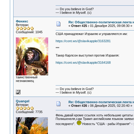
— Do you believe in God?
— I believe in Myself. (c)
Феникс
Re: Общественно-политическая лента 
Ветеран
«
Ответ #25 :
01 Декабря 2025, 09:08:30 »
Сообщений: 1045
США принадлежат Израилю и управляются им:
https://cont.ws/@slavikapple/3163281
***
Такер Карлсон выступил против Израиля:
https://cont.ws/@slavikapple/3164168
таинственный
незнакомец
— Do you believe in God?
— I believe in Myself. (c)
Quangel
Re: Общественно-политическая лента 
Ветеран
«
Ответ #26 :
06 Декабря 2025, 02:20:40 »
Сообщений: 7735
Фень,давай кроме ссылок хоть небольшие цитаты и
Полишенеля,сам Трамп английским языком заявил -
последнего".
Новость "США - рабы Израиля" - 