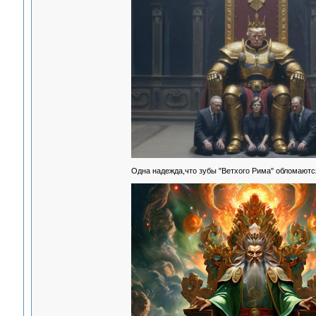
Одна надежда,что зубы "Ветхого Рима" обломаютс