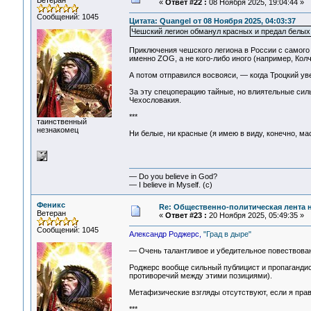
Ветеран
«
Ответ #22 :
08 Ноября 2025, 19:04:44 »
Сообщений: 1045
Цитата: Quangel от 08 Ноября 2025, 04:03:37
Чешский легион обманул красных и предал белых
Приключения чешского легиона в России с самого
именно ZOG, а не кого-либо иного (например, Колч
А потом отправился восвояси, — когда Троцкий уве
За эту спецоперацию тайные, но влиятельные сил
Чехословакия.
***
таинственный
незнакомец
Ни белые, ни красные (я имею в виду, конечно, ма
— Do you believe in God?
— I believe in Myself. (c)
Феникс
Re: Общественно-политическая лента 
Ветеран
«
Ответ #23 :
20 Ноября 2025, 05:49:35 »
Сообщений: 1045
Александр Роджерс,
"Град в дыре"
— Очень талантливое и убедительное повествовани
Роджерс вообще сильный публицист и пропагандис
противоречий между этими позициями).
Метафизические взгляды отсутствуют, если я прав
***