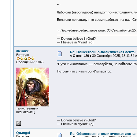
***
Либо они (европидоры) нападут по-настоящему, либ
Если они не нападут, то время работает на нас. С
«
Последнее редактирование: 30 Сентября 2025,
— Do you believe in God?
— I believe in Myself. (c)
Феникс
Re: Общественно-политическая лента 
Ветеран
«
Ответ #20 :
30 Сентября 2025, 18:11:34 »
Сообщений: 1045
"Путин" и компания, — пожалуйста, не бойтесь: Ро
Потому что с нами Бог-Император.
таинственный
незнакомец
— Do you believe in God?
— I believe in Myself. (c)
Quangel
Re: Общественно-политическая лента 
Ветеран