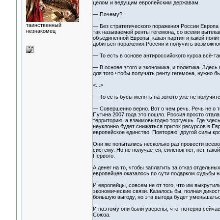
целом и ведущим европейским державам.
— Почему?
таинственный
— Без стратегического поражения России Европа 
незнакомец
так называемой ренты гегемона, со всеми вытека
объединенной Европы, какая партия и какой поли
добиться поражения России и получить возможнос
— То есть в основе антироссийского курса всё-т
— В основе этого и экономика, и политика. Здесь 
для того чтобы получать ренту гегемона, нужно 
<...>
— То есть бусы менять на золото уже не получит
— Совершенно верно. Вот о чем речь. Речь не о т
Путина 2007 года это пошло. Россия просто стала
территорию, а взаимовыгодно торгуешь. Где здесь 
неуклонно будет снижаться приток ресурсов в Евр
европейское единство. Повторяю: другой силы кро
Они же попытались несколько раз провести всев
систему. Но не получается, силенок нет, нет так
Первого.
А денег на то, чтобы заплатить за отказ отдельн
европейцев оказалось по сути подарком судьбы 
И европейцы, совсем не от того, что им выкрутил
экономические связи. Казалось бы, полная дикост
большую выгоду, но эта выгода будет уменьшаться
И поэтому они были уверены, что, потеряв сейчас
Союза.