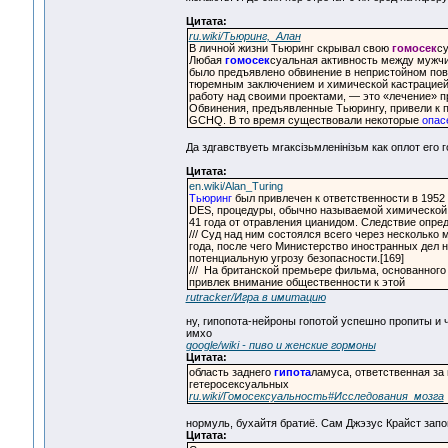
Цитата:
ru.wiki/Тьюринг,_Алан
В личной жизни Тьюринг скрывал свою
гомосек
су
Любая
гомосек
суальная активность между мужчи
было предъявлено обвинение в непристойном пов
тюремным заключением и химической кастрацией.
работу над своими проектами, — это «лечение» пр
Обвинения, предъявленные Тьюрингу, привели к п
GCHQ. В то время существовали некоторые
опас
Да здrавствуеть мrаксiзьмленiнiзьм как оплот его г
Цитата:
en.wiki/Alan_Turing
Тьюринг
был привлечен к ответственности в 1952
DES, процедуры, обычно называемой химической к
41 года от отравления цианидом. Следствие опре
/// Суд над ним состоялся всего через несколько
года, после чего Министерство иностранных дел
потенциальную угрозу безопасности.[169]
/// На британской премьере фильма, основанного 
привлек внимание общественности к этой
rutracker/Игра в имитацию
ну, гипопота-нейроны гопотой успешно пропиты и 
имхо
google/wiki - пиво и женские гормоны
Цитата:
область заднего
гипота
ламуса, ответственная за
гетеросексуальных
ru.wiki/Гомосексуальность#Исследования_мозга
нормуль, бухайтя братиё. Сам Джэзус Крайст зап
Цитата: