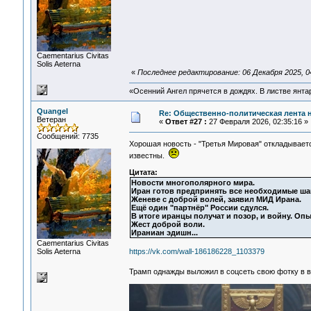
Сaementarius Civitas
Solis Aeterna
«
Последнее редактирование: 06 Декабря 2025, 0
«Осенний Ангел прячется в дождях. В листве янтарн
Quangel
Re: Общественно-политическая лента 
Ветеран
«
Ответ #27 :
27 Февраля 2026, 02:35:16 »
Сообщений: 7735
Хорошая новость - "Третья Мировая" откладывае
известны.
Цитата:
Новости многополярного мира.
Иран готов предпринять все необходимые ша
Женеве с доброй волей, заявил МИД Ирана.
Ещё один "партнёр" России сдулся.
В итоге иранцы получат и позор, и войну. О
Жест доброй воли.
Ираниан эдишн...
Сaementarius Civitas
Solis Aeterna
https://vk.com/wall-186186228_1103379
Трамп однажды выложил в соцсеть свою фотку в 