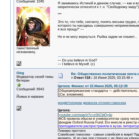
Сообщений: 1045
Я занимаюсь Истиной в данном случае, — как и вс
некритически относится к т. н. "Свободному миру")
***
Это то, что тебе, сектанту, понять весьма трудно
которого ты находишь совершенно неприемлемым —
я все прощу!" —
Но я не могу вернуться. Рыбка задом не плывет...
таинственный
незнакомец
— Do you believe in God?
— I believe in Myself. (c)
Oleg
Re: Общественно-политическая лента 
Модератор своей темы
«
Ответ #18 :
16 Июня 2025, 03:15:48 »
Ветеран
Цитата: Феникс от 15 Июня 2025, 05:12:39
Сообщений: 8943
Общеамериканские стандарты — действительно,
(См. вложение).
Йожык в нирване
google/топором дровосек отгонял гомосека
Цитата:
youtube.com/watch?v=z0hCblOyIio
ФСБ провела обыски в университетах сразу неско
фондом Oxford Russia Fund. Его внесли в реестр
преподаватели распространяли в вузах литерату
Помимо протчего
Совейские гомосеки - самые совейскiя в мире! Пiд
желають. И до сiих пор строчат с их бред на хфор