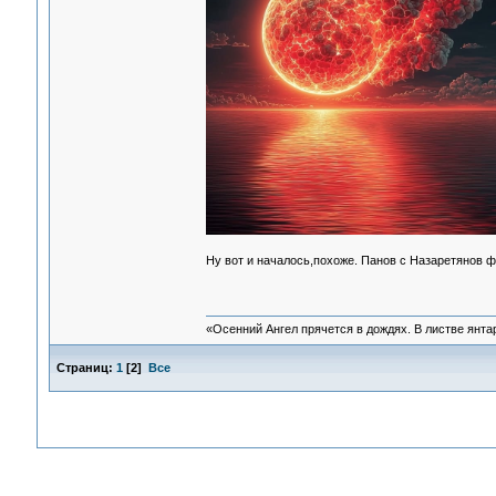
Ну вот и началось,похоже. Панов с Назаретянов ф
«Осенний Ангел прячется в дождях. В листве янтарн
Страниц:
1
[
2
]
Все