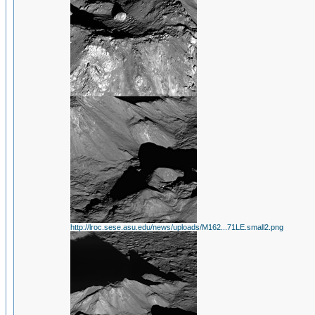
http://lroc.sese.asu.edu/news/uploads/M162...71LE.small2.png