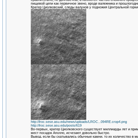
пищевой цепи как первичное звено, вроде валежника и прошлогодн
Кратер Циолковский, следы валунов у подножия Центральной горки
http://lroc.sese.asu.edu/news/uploads/LROC...094RE.crop4.png
http://lroc.sese.asu.edu/posts/619
Во-первых, кратер Циолковского существует миллиарды лет и при
мест посадок Аполло, исчезают довольно быстро.
Вывод, если бы скатывались обычные камни, то их количество в м