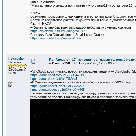
Миссия Аполлон
“Масса лунного модуля при полете «Аполлона-11» составляла 15 то
ИМХО
Возможно произошло следующее, в местах посадки Аполлон, всё жи
местных аборигенов ракетных двигателей а также в долгосрочном 
Статья НАСА
««Удивительно быстрая деградация небольших лунных кратеров
https://www.lroc.asu.edu/images/1009
Curiously Fast Degradation of Small Lunar Craters
https://lroc.im-ldi.com/images/1009
bykovsky
Re: Аполлон-17: непонятное, смешное, всякое еще..
Ветеран
«
Ответ #258 :
06 Января 2026, 17:27:03 »
Сообщений:
«🚀 Обзор космических новостей середины недели — Astrobotic, Sky
2878
https://youtu.be/Hwm6ai6K5jA?t=119
https://youtu.be/_N9Au1F8WhU
«ЙСамые ожидаемые космические события и миссии 2026 года
https://youtu.be/YUhh2ORtGiA?t=52
https://youtu.be/uzqa1pSAq_o?t=545
Перечисляют свойства луноходов и оборудования которое отправя
“Компания Astrobotic Technology объявила о переносе запуска лунн