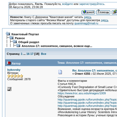
Добро пожаловать,
Гость
. Пожалуйста,
войдите
или
зарегистрируйтесь
.
08 Августа 2026, 23:06:28
Новости:
Книгу С.Доронина "Квантовая магия" читать
здесь
Материалы старого сайта "Физика Магии" доступны для просмотра
здесь
О замеченных глюках просьба писать на почту
quantmag@mail.ru
Квантовый Портал
Разное
Общий раздел
Аполлон-17: непонятное, смешное, всякое еще...
Страниц:
1
...
16
17
[
18
]
Все
Тема: Аполлон-17: непонятное, смешное, 
Автор
bykovsky
Re: Аполлон-17: непонятное, с
Ветеран
«
Ответ #255 :
02 Июля 2025, 07:
Сообщений: 2878
Факты и комментарии
Статья НАСА
«Curiously Fast Degradation of Small Lunar Cr
«Удивительно быстрая деградация небольш
https://www.lroc.asu.edu/images/1009
Обсуждение
http://quantmag.ppole.ru/forum/index.php?topi
http://quantmag.ppole.ru/forum/index.php?topi
http://quantmag.ppole.ru/forum/index.php?t
Внимание, новая оценка возраста кратера Ко
«Revolutionizing Lunar History: Scientists Int
Революция в истории Луны: ученые предст