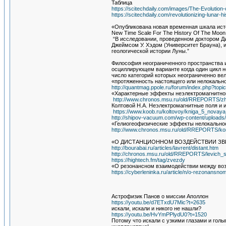
Таблица
https://scitechdaily.com/images/The-Evoluti
https://scitechdaily.com/revolutionizing-lunar-h
«Опубликована новая временная шкала ис
New Time Scale For The History Of The Moon
“В исследовании, проведенном доктором Ди
Джеймсом У. Хэдом (Университет Брауна), 
геологической истории Луны.”
Философия неограниченного пространства 
осциллирующем варианте когда один цикл 
число категорий которых неограниченно вел
«протяженность настоящего или нелокальн
http://quantmag.ppole.ru/forum/index.php?t
«Характерные эффекты неэлектромагнитно
http://www.chronos.msu.ru/old/RREPORTS/zhig
Колтовой Н.А. Неэлектромагнитные поля и 
https://www.koob.ru/koltovoy/kniga_5_novaya_
http://shipov-vacuum.com/wp-content/upload
«Гелиогеофизические эффекты нелокальнос
http://www.chronos.msu.ru/old/RREPORTS/kor
«О ДИСТАНЦИОННОМ ВОЗДЕЙСТВИИ ЗВЕ
http://bourabai.ru/articles/lavrent/distant.htm
http://chronos.msu.ru/old/RREPORTS/levich_sub
https://hightech.fm/tag/zvezdy
«О резонансном взаимодействии между во
https://cyberleninka.ru/article/n/o-rezonans
Астрофизик Панов о миссии Аполлон
https://youtu.be/d7ETxdU7Mic?t=2635
искали, искали и никого не нашли?
https://youtu.be/HvYmPPlydU0?t=1520
Потому что искали с узкими глазами и гол