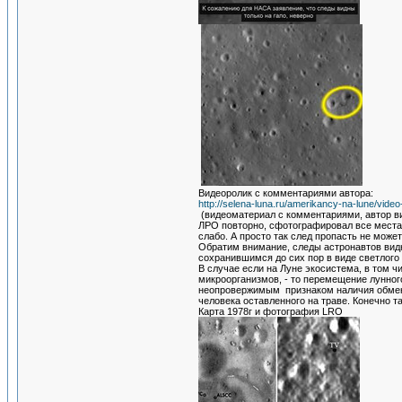
Видеоролик с комментариями автора:
http://selena-luna.ru/amerikancy-na-lune/vide
(видеоматериал с комментариями, автор ви
ЛРО повторно, сфотографировал все места 
слабо. А просто так след пропасть не мож
Обратим внимание, следы астронавтов видн
сохранившимся до сих пор в виде светлого 
В случае если на Луне экосистема, в том 
микроорганизмов, - то перемещение лунного
неопровержимым признаком наличия обмена 
человека оставленного на траве. Конечно т
Карта 1978г и фотография LRO