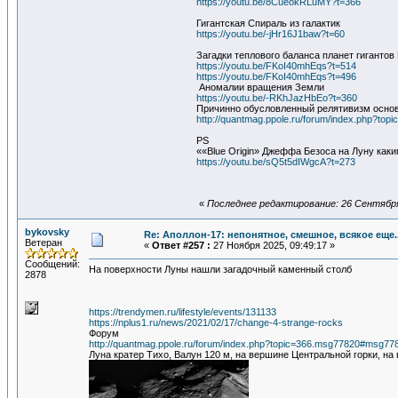
https://youtu.be/8CueokRLuMY?t=366
Гигантская Спираль из галактик
https://youtu.be/-jHr16J1baw?t=60
Загадки теплового баланса планет гигантов
https://youtu.be/FKoI40mhEqs?t=514
https://youtu.be/FKoI40mhEqs?t=496
Аномалии вращения Земли
https://youtu.be/-RKhJazHbEo?t=360
Причинно обусловленный релятивизм основ
http://quantmag.ppole.ru/forum/index.php?top
PS
««Blue Origin» Джеффа Безоса на Луну каки
https://youtu.be/sQ5t5dIWgcA?t=273
«
Последнее редактирование: 26 Сентября
bykovsky
Re: Аполлон-17: непонятное, смешное, всякое еще..
Ветеран
«
Ответ #257 :
27 Ноября 2025, 09:49:17 »
Сообщений:
На поверхности Луны нашли загадочный каменный столб
2878
https://trendymen.ru/lifestyle/events/131133
https://nplus1.ru/news/2021/02/17/change-4-strange-rocks
Форум
http://quantmag.ppole.ru/forum/index.php?topic=366.msg77820#msg77
Луна кратер Тихо, Валун 120 м, на вершине Центральной горки, н