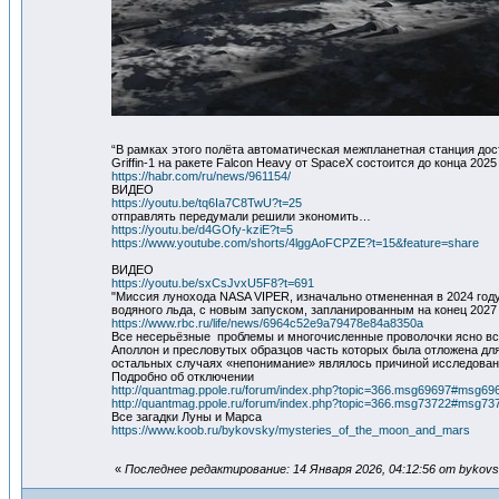
“В рамках этого полёта автоматическая межпланетная станция достав
Griffin-1 на ракете Falcon Heavy от SpaceX состоится до конца 202
https://habr.com/ru/news/961154/
ВИДЕО
https://youtu.be/tq6Ia7C8TwU?t=25
отправлять передумали решили экономить…
https://youtu.be/d4GOfy-kziE?t=5
https://www.youtube.com/shorts/4lggAoFCPZE?t=15&feature=share
ВИДЕО
https://youtu.be/sxCsJvxU5F8?t=691
"Миссия лунохода NASA VIPER, изначально отмененная в 2024 году 
водяного льда, с новым запуском, запланированным на конец 2027
https://www.rbc.ru/life/news/6964c52e9a79478e84a8350a
Все несерьёзные проблемы и многочисленные проволочки ясно вс
Аполлон и пресловутых образцов часть которых была отложена д
остальных случаях «непонимание» являлось причиной исследовани
Подробно об отключении
http://quantmag.ppole.ru/forum/index.php?topic=366.msg69697#msg69
http://quantmag.ppole.ru/forum/index.php?topic=366.msg73722#msg73
Все загадки Луны и Марса
https://www.koob.ru/bykovsky/mysteries_of_the_moon_and_mars
«
Последнее редактирование: 14 Января 2026, 04:12:56 от bykov