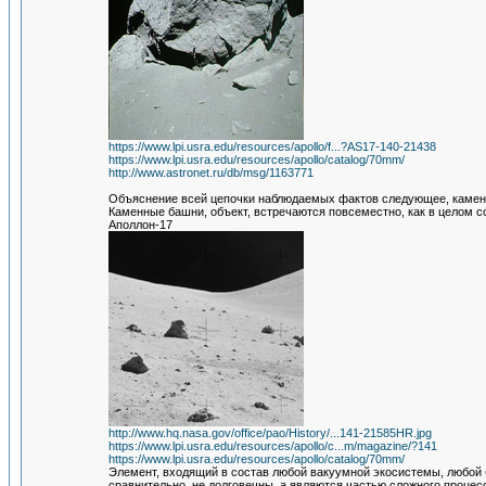
https://www.lpi.usra.edu/resources/apollo/f...?AS17-140-21438
https://www.lpi.usra.edu/resources/apollo/catalog/70mm/
http://www.astronet.ru/db/msg/1163771
Объяснение всей цепочки наблюдаемых фактов следующее, каменн
Каменные башни, объект, встречаются повсеместно, как в целом со
Аполлон-17
http://www.hq.nasa.gov/office/pao/History/...141-21585HR.jpg
https://www.lpi.usra.edu/resources/apollo/c...m/magazine/?141
https://www.lpi.usra.edu/resources/apollo/catalog/70mm/
Элемент, входящий в состав любой вакуумной экосистемы, любой 
сравнительно, не долговечны, а являются частью сложного процес