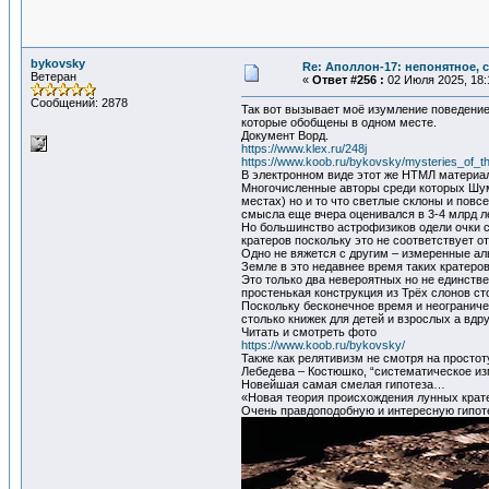
bykovsky
Re: Аполлон-17: непонятное, с
Ветеран
«
Ответ #256 :
02 Июля 2025, 18:
Сообщений: 2878
Так вот вызывает моё изумление поведени
которые обобщены в одном месте.
Документ Ворд.
https://www.klex.ru/248j
https://www.koob.ru/bykovsky/mysteries_of
В электронном виде этот же НТМЛ материа
Многочисленные авторы среди которых Шуме
местах) но и то что светлые склоны и повс
смысла еще вчера оценивался в 3-4 млрд ле
Но большинство астрофизиков одели очки с
кратеров поскольку это не соответствует 
Одно не вяжется с другим – измеренные ал
Земле в это недавнее время таких кратеро
Это только два невероятных но не единств
простенькая конструкция из Трёх слонов с
Поскольку бесконечное время и неогранич
столько книжек для детей и взрослых а вдр
Читать и смотреть фото
https://www.koob.ru/bykovsky/
Также как релятивизм не смотря на просто
Лебедева – Костюшко, “систематическое из
Новейшая самая смелая гипотеза…
«Новая теория происхождения лунных крат
Очень правдоподобную и интересную гипоте