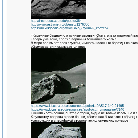
http://lroc.sese.asu.edu/posts/384
http://www.astronet.ru/db/msg/1276386
https://ru.wikipedia.org/wiki/Тихо_(лунный_кратер)
«Каменные башни» или лунные деревья. Осматривая огромный вал
Теперь уже ясно, сполз с вершины ближайшего холма!
В мире все имеет срок службы, и многочисленные борозды на скло
обламывается и скатывается вниз.
https://www.lpi.usra.edu/resources/apollo/f...?AS17-140-21495
https://www.lpi.usra.edu/resources/apollo/c...m/magazine/?140
Нижняя часть башни, снятая с торца, видно не только излом, но и
К существу вопроса о роли башни, вблизи нее были взяты образц
конструкции и спецификой стороне технологических приемов.