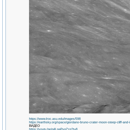
https://www.lroc.asu.edu/images/598
https://earthsky.org/space/giordano-bruno-crater-moon-steep-cliff-and
ВИДЕО
https://youtu.be/g4LqaPvqZzg?t=8