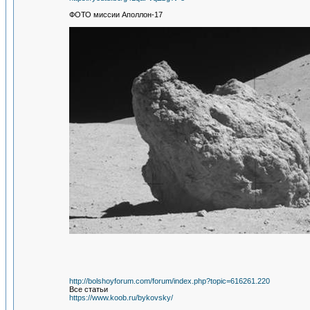
ФОТО миссии Аполлон-17
http://bolshoyforum.com/forum/index.php?topic=616261.220
Все статьи
https://www.koob.ru/bykovsky/