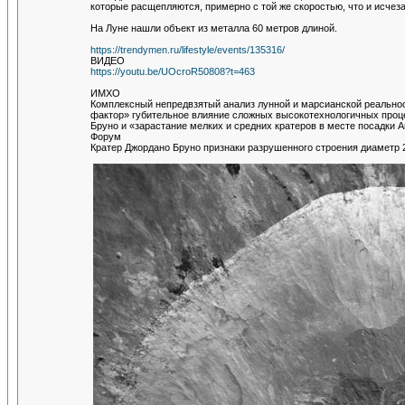
которые расщепляются, примерно с той же скоростью, что и исчез
На Луне нашли объект из металла 60 метров длиной.
https://trendymen.ru/lifestyle/events/135316/
ВИДЕО
https://youtu.be/UOcroR50808?t=463
ИМХО
Комплексный непредвзятый анализ лунной и марсианской реальнос
фактор» губительное влияние сложных высокотехнологичных проц
Бруно и «зарастание мелких и средних кратеров в месте посадки А
Форум
Кратер Джордано Бруно признаки разрушенного строения диаметр 