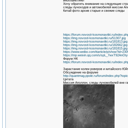
инопланетяне!
Хочу обратить внимание на следующие стра
следы луноходов и автомобилей миссии Апо
Китай фото архив старые и свежие следы
https://forum.novosti-kosmonavtiki.ru/index.p
https://img.novosti-kosmonavtiki.ru/51307.jpg
https://img.novosti-kosmonavtiki.ru/181813.jpg
https://img.novosti-kosmonavtiki.ru/182662.jpg
https://img.novosti-kosmonavtiki.ru/181815.jpg
https://www.weibo.com/ttarticle/p/show?id=
https://mp.weixin.qq.com/s/spL_7wxT92An
Форум НК
https://forum.novosti-kosmonavtiki.ru/index.p
Зарастание колеи роверов и китайского Юйт
Обсуждение на форуме
http://quantmag.ppole.ru/forum/index.php?t
Цитата
Миссия Аполлон, следы луномобилей вне га