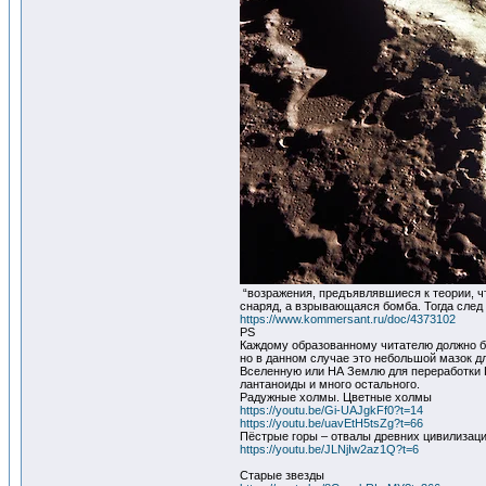
“возражения, предъявлявшиеся к теории, ч
снаряд, а взрывающаяся бомба. Тогда след
https://www.kommersant.ru/doc/4373102
PS
Каждому образованному читателю должно бы
но в данном случае это небольшой мазок д
Вселенную или НА Землю для переработки Г
лантаноиды и много остального.
Радужные холмы. Цветные холмы
https://youtu.be/Gi-UAJgkFf0?t=14
https://youtu.be/uavEtH5tsZg?t=66
Пёстрые горы – отвалы древних цивилизац
https://youtu.be/JLNjIw2az1Q?t=6
Старые звезды