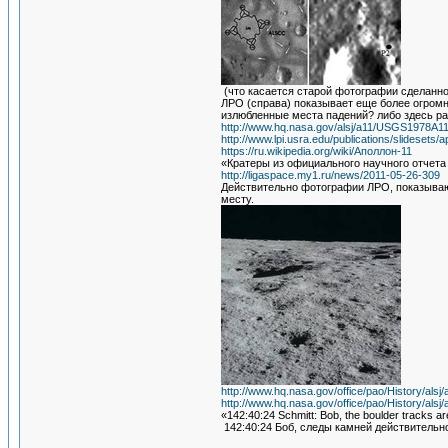
(что касается старой фотографии сделанно
ЛРО (справа) показывает еще более огромны
излюбленные места падений? либо здесь ра
http://www.hq.nasa.gov/alsj/a11/USGS1978A11
http://www.lpi.usra.edu/publications/slidesets/
https://ru.wikipedia.org/wiki/Аполлон-11
«Кратеры из официального научного отчета 
http://ligaspace.my1.ru/news/2011-05-26-309
Действительно фотографии ЛРО, показываю
месту.
http://www.hq.nasa.gov/office/pao/History/al
http://www.hq.nasa.gov/office/pao/History/al
«142:40:24 Schmitt: Bob, the boulder tracks are
142:40:24 Боб, следы камней действительн