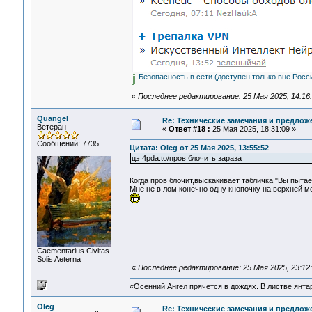
Безопасность в сети (доступен только вне Росси
«
Последнее редактирование: 25 Мая 2025, 14:16:
Quangel
Re: Технические замечания и предлож
Ветеран
«
Ответ #18 :
25 Мая 2025, 18:31:09 »
Сообщений: 7735
Цитата: Oleg от 25 Мая 2025, 13:55:52
цэ 4pda.to/пров блочить зараза
Когда пров блочит,выскакивает табличка "Вы пыта
Мне не в лом конечно одну кнопочку на верхней ме
Сaementarius Civitas
Solis Aeterna
«
Последнее редактирование: 25 Мая 2025, 23:12
«Осенний Ангел прячется в дождях. В листве янтарн
Oleg
Re: Технические замечания и предлож