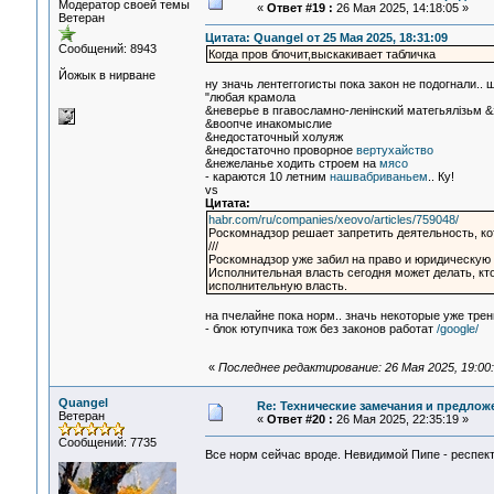
Модератор своей темы
«
Ответ #19 :
26 Мая 2025, 14:18:05 »
Ветеран
Цитата: Quangel от 25 Мая 2025, 18:31:09
Сообщений: 8943
Когда пров блочит,выскакивает табличка
Йожык в нирване
ну значь лентеггогисты пока закон не подогнали.. 
"любая крамола
&неверье в пrавосламно-ленiнский матегьялiзьм &
&воопче инакомыслие
&недостаточный холуяж
&недостаточно проворное
вертухайство
&нежеланье ходить строем на
мясо
- караются 10 летним
нашвабриваньем
.. Ку!
vs
Цитата:
habr.com/ru/companies/xeovo/articles/759048/
Роскомнадзор решает запретить деятельность, ко
///
Роскомнадзор уже забил на право и юридическую 
Исполнительная власть сегодня может делать, кто
исполнительную власть.
на пчелайне пока норм.. значь некоторые уже тре
- блок ютупчика тож без законов работат
/google/
«
Последнее редактирование: 26 Мая 2025, 19:00:
Quangel
Re: Технические замечания и предлож
Ветеран
«
Ответ #20 :
26 Мая 2025, 22:35:19 »
Сообщений: 7735
Все норм сейчас вроде. Невидимой Пипе - респек