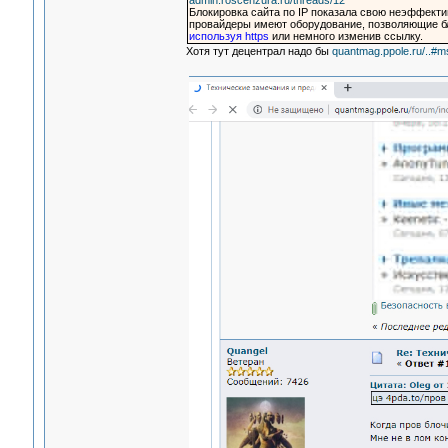
admin.roscenzura.ru/threads/12
Блокировка сайта по IP показала свою неэффектив
провайдеры имеют оборудование, позволяющие блок
используя https
или немного изменив ссылку.
Хотя тут децентрал надо бы
quantmag.ppole.ru/..#