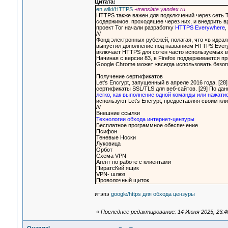
Цитата:
en.wiki/HTTPS
+translate.yandex.ru
HTTPS также важен для подключений через сеть T
содержимое, проходящее через них, и внедрить в
проект Tor начали разработку
HTTPS Everywhere
,
///
Фонд электронных рубежей, полагая, что «в иде
выпустил дополнение под названием HTTPS Everywh
включает HTTPS для сотен часто используемых ве
Начиная с версии 83, в Firefox поддерживается п
Google Chrome может «всегда использовать безопа
Получение сертификатов
Let's Encrypt, запущенный в апреле 2016 года, [
сертификаты SSL/TLS для веб-сайтов. [29] По данны
легко, как выполнение одной команды или нажатие
используют Let's Encrypt, предоставляя своим к
///
Внешние ссылки
Технологии обхода интернет-цензуры
Бесплатное программное обеспечение
Псифон
Теневые Носки
Луковица
Орбот
Схема VPN
Агент по работе с клиентами
ПиратсКий ящик
VPN- шлюз
Проволочный щиток
итэпэ
google/https для обхода цензуры
«
Последнее редактирование: 14 Июня 2025, 23:4