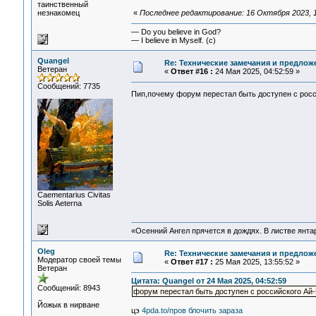
таинственный
незнакомец
«
Последнее редактирование: 16 Октября 2023, 1
— Do you believe in God?
— I believe in Myself. (c)
Quangel
Re: Технические замечания и предлож
Ветеран
«
Ответ #16 :
24 Мая 2025, 04:52:59 »
Сообщений: 7735
Пип,почему форум перестал быть доступен с рос
Сaementarius Civitas
Solis Aeterna
«Осенний Ангел прячется в дождях. В листве янтарн
Oleg
Re: Технические замечания и предлож
Модератор своей темы
«
Ответ #17 :
25 Мая 2025, 13:55:52 »
Ветеран
Цитата: Quangel от 24 Мая 2025, 04:52:59
Сообщений: 8943
форум перестал быть доступен с российского Ай
Йожык в нирване
цэ
4pda.to/пров блочить зараза