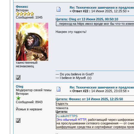
Феникс
Re: Технические замечания и предлож
Ветеран
«
Ответ #22 :
14 Июня 2025, 12:25:50 »
Сообщений: 1045
Цитата: Oleg от 13 Июня 2025, 00:50:10
...переход на https имхо вроде мог бы что-то измен
Нахрен эту гадость!
таинственный
незнакомец
— Do you believe in God?
— I believe in Myself. (c)
Oleg
Re: Технические замечания и предлож
Модератор своей темы
«
Ответ #23 :
14 Июня 2025, 23:03:58 »
Ветеран
Цитата: Феникс от 14 Июня 2025, 12:25:50
Сообщений: 8943
гадость
темнота
Йожык в нирване
Цитата:
ru.wiki/HTTPS
Это обычный HTTP
, работающий через шифрованн
на прослушивании сетевого соединения — от снифф
шифрующие средства и сертификат сервера пров