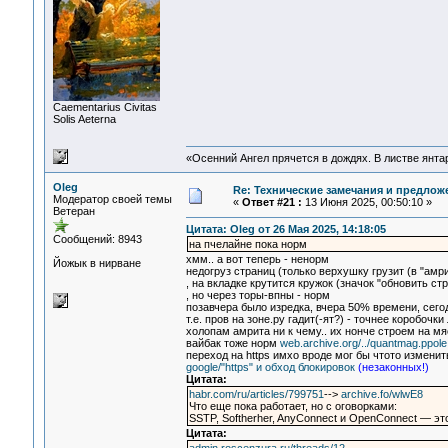
Сaementarius Civitas
Solis Aeterna
«Осенний Ангел прячется в дождях. В листве янтарн
Oleg
Re: Технические замечания и предлож
Модератор своей темы
«
Ответ #21 :
13 Июня 2025, 00:50:10 »
Ветеран
Цитата: Oleg от 26 Мая 2025, 14:18:05
Сообщений: 8943
на пчелайне пока норм
хмм.. а вот теперь - ненорм
Йожык в нирване
недогруз страниц (только верхушку грузит (в "амри
, на вкладке крутится кружок (значок "обновить ст
, но через торы-впны - норм
позавчера было изредка, вчера 50% времени, сегод
т.е. пров на зоне.ру гадит(-ят?) - точнее коробочки
холопам амрита ни к чему.. их нонче строем на мя
вайбак тоже норм
web.archive.org/../quantmag.ppol
переход на https имхо вроде мог бы чтото изменит
google/"https" и обход блокировок
(незаконных!)
Цитата:
habr.com/ru/articles/799751
-->
archive.fo/wlwE8
Что еще пока работает, но с оговорками:
SSTP, Softherher, AnyConnect и OpenConnect — эт
Цитата: