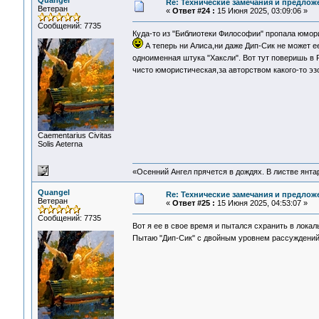
Quangel
Re: Технические замечания и предлож
Ветеран
«
Ответ #24 :
15 Июня 2025, 03:09:06 »
Сообщений: 7735
Куда-то из "Библиотеки Философии" пропала юмо
А теперь ни Алиса,ни даже Дип-Сик не может е
одноименная штука "Хаксли". Вот тут поверишь в
чисто юмористическая,за авторством какого-то эз
Сaementarius Civitas
Solis Aeterna
«Осенний Ангел прячется в дождях. В листве янтарн
Quangel
Re: Технические замечания и предлож
Ветеран
«
Ответ #25 :
15 Июня 2025, 04:53:07 »
Сообщений: 7735
Вот я ее в свое время и пытался схранить в лока
Пытаю "Дип-Сик" с двойным уровнем рассуждений 