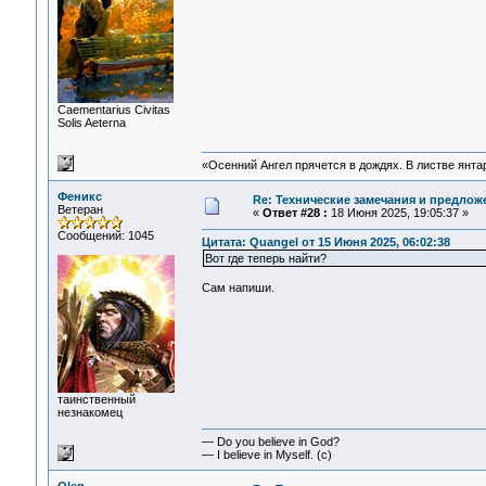
Сaementarius Civitas
Solis Aeterna
«Осенний Ангел прячется в дождях. В листве янтарн
Феникс
Re: Технические замечания и предлож
Ветеран
«
Ответ #28 :
18 Июня 2025, 19:05:37 »
Сообщений: 1045
Цитата: Quangel от 15 Июня 2025, 06:02:38
Вот где теперь найти?
Сам напиши.
таинственный
незнакомец
— Do you believe in God?
— I believe in Myself. (c)