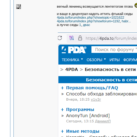
веrный ленинец возмущается лентеггогом пrова
и ваще в децентрал надоть иттить фтыкай сюды
4pda.to/forum/index.php?showtopic=1021622
4pda.to/forum/index.php?showforum=1192
,
habr...
а лучче сюды
1
,
двас