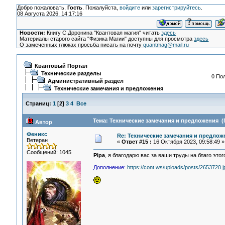
Добро пожаловать,
Гость
. Пожалуйста,
войдите
или
зарегистрируйтесь
.
08 Августа 2026, 14:17:16
Новости:
Книгу С.Доронина "Квантовая магия" читать
здесь
Материалы старого сайта "Физика Магии" доступны для просмотра
здесь
О замеченных глюках просьба писать на почту
quantmag@mail.ru
Квантовый Портал
Технические разделы
0 Пол
Административный раздел
Технические замечания и предложения
Страниц:
1
[
2
]
3
4
Все
Тема: Технические замечания и предложения (
Автор
Феникс
Re: Технические замечания и предлож
Ветеран
«
Ответ #15 :
16 Октября 2023, 09:58:49 »
Сообщений: 1045
Pipa
, я благодарю вас за ваши труды на благо этог
Дополнение:
https://cont.ws/uploads/posts/2653720.j