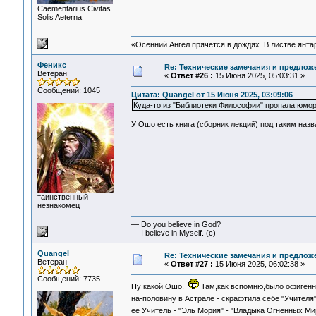
Сaementarius Civitas
Solis Aeterna
«Осенний Ангел прячется в дождях. В листве янтарн
Феникс
Re: Технические замечания и предлож
Ветеран
«
Ответ #26 :
15 Июня 2025, 05:03:31 »
Сообщений: 1045
Цитата: Quangel от 15 Июня 2025, 03:09:06
Куда-то из "Библиотеки Философии" пропала юмо
У Ошо есть книга (сборник лекций) под таким назв
таинственный
незнакомец
— Do you believe in God?
— I believe in Myself. (c)
Quangel
Re: Технические замечания и предлож
Ветеран
«
Ответ #27 :
15 Июня 2025, 06:02:38 »
Сообщений: 7735
Ну какой Ошо.
Там,как вспомню,было офигенно
на-половину в Астрале - скрафтила себе "Учителя
ее Учитель - "Эль Мория" - "Владыка Огненных Ми