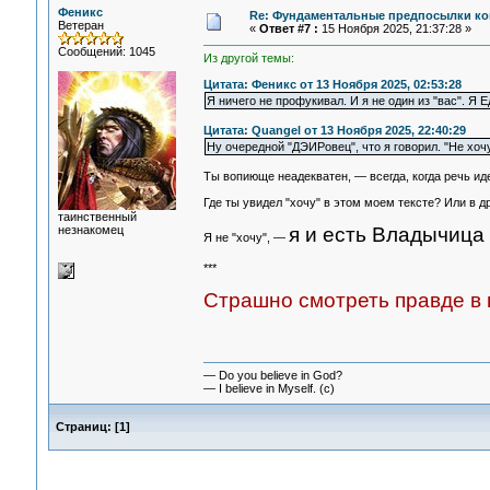
Феникс
Re: Фундаментальные предпосылки ко
Ветеран
«
Ответ #7 :
15 Ноября 2025, 21:37:28 »
Сообщений: 1045
Из другой темы:
Цитата: Феникс от 13 Ноября 2025, 02:53:28
Я ничего не профукивал. И я не один из "вас". Я 
Цитата: Quangel от 13 Ноября 2025, 22:40:29
Ну очередной "ДЭИРовец", что я говорил. "Не хо
Ты вопиюще неадекватен, — всегда, когда речь ид
Где ты увидел "хочу" в этом моем тексте? Или в д
таинственный
незнакомец
я и есть Владычица 
Я не "хочу", —
***
Страшно смотреть правде в г
— Do you believe in God?
— I believe in Myself. (c)
Страниц:
[
1
]