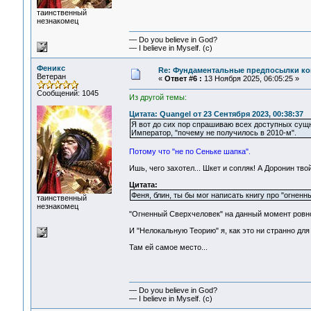
таинственный
незнакомец
— Do you believe in God?
— I believe in Myself. (c)
Феникс
Re: Фундаментальные предпосылки ко
Ветеран
«
Ответ #6 :
13 Ноября 2025, 06:05:25 »
Сообщений: 1045
Из другой темы:
Цитата: Quangel от 23 Сентября 2023, 00:38:37
Я вот до сих пор спрашиваю всех доступных сущн
Император, "почему не получилось в 2010-м".
Потому что "не по Сеньке шапка".
Ишь, чего захотел... Шкет и сопляк! А Доронин тво
Цитата:
Феня, блин, ты бы мог написать книгу про "огне
таинственный
незнакомец
"Огненный Сверхчеловек" на данный момент ровно
И "Нелокальную Теорию" я, как это ни странно дл
Там ей самое место...
— Do you believe in God?
— I believe in Myself. (c)