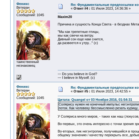
Феникс
Re: Фундаментальные предпосылки ко
Ветеран
«
Ответ #4 :
01 Июля 2023, 14:36:36 »
Сообщений: 1045
Maxim20
Причина и сущность Конца Света - в безднах Метаф
"Мы как трепетные птицы,
мы как свечи на ветру.
Дивный сон еще нам снится,
да развеется к утру..." (c)
таинственный
незнакомец
— Do you believe in God?
— I believe in Myself. (c)
Феникс
Re: Фундаментальные предпосылки ко
Ветеран
«
Ответ #5 :
01 Июля 2023, 14:42:55 »
Сообщений: 1045
Цитата: Quangel от 03 Ноября 2016, 01:54:31
Солярису нужен не конечный импульс негэнтропии
поток. Как человеку бессмысленно резать курицу,
У Соляриса много миров, - таких как наш (локусов
Во-первых, это очень интересно с точки зрения з
Во-вторых, пик негэнтропии, получившийся в про
общему значению / качеству перекрыть все, добы