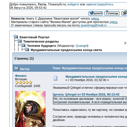
Добро пожаловать,
Гость
. Пожалуйста,
войдите
или
зарегистрируйтесь
.
08 Августа 2026, 09:53:42
Новости:
Книгу С.Доронина "Квантовая магия" читать
здесь
Материалы старого сайта "Физика Магии" доступны для просмотра
здесь
О замеченных глюках просьба писать на почту
quantmag@mail.ru
Квантовый Портал
Тематические разделы
0
Человек будущего
(Модератор:
Quangel
)
Фундаментальные предпосылки конца света
Страниц:
[
1
]
Тема: Фундаментальные предпосылки конца св
Автор
Феникс
Фундаментальные предпосылки конца
Ветеран
«
:
03 Ноября 2016, 01:32:40 »
Сообщений: 1045
Уважаемый QAngel отлично сформулировал кое-чт
Цитата: QAngel от 03 Ноября 2016, 00:13:43
Не, по основным аксиомам - все верно, золотой О
энтропия положительная. А вся отрицательная в
Попытаюсь нарисовать ту же картину, но своими к
Согласно мне, природа человека и человечества дв
двойная.
Соответственно, у духовной компоненты человека 