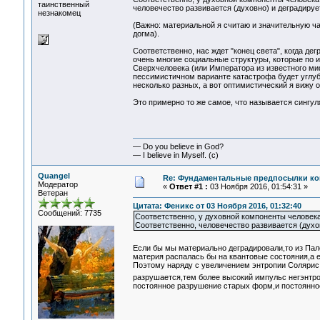
таинственный
человечество развивается (духовно) и деградируе
незнакомец
(Важно: материальной я считаю и значительную ча
догма).
Соответственно, нас ждет "конец света", когда д
очень многие социальные структуры, которые по ин
Сверхчеловека (или Императора из известного мифа
пессимистичном варианте катастрофа будет углубл
несколько разных, а вот оптимистический я вижу о
Это примерно то же самое, что называется сингул
— Do you believe in God?
— I believe in Myself. (c)
Quangel
Re: Фундаментальные предпосылки ко
Модератор
«
Ответ #1 :
03 Ноября 2016, 01:54:31 »
Ветеран
Цитата: Феникс от 03 Ноября 2016, 01:32:40
Сообщений: 7735
Соответственно, у духовной компоненты человека
Соответственно, человечество развивается (духо
Если бы мы материально деградировали,то из Па
материя распалась бы на квантовые состояния,а 
Поэтому наряду с увеличением энтропии Солярис
разрушается,тем более высокий импульс негэнтро
постоянное разрушение старых форм,и постоянно