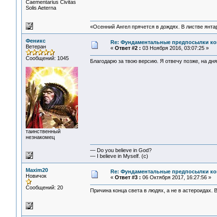
Сaementarius Civitas
Solis Aeterna
«Осенний Ангел прячется в дождях. В листве янтарн
Феникс
Re: Фундаментальные предпосылки ко
Ветеран
«
Ответ #2 :
03 Ноября 2016, 03:07:25 »
Сообщений: 1045
Благодарю за твою версию. Я отвечу позже, на дня
таинственный
незнакомец
— Do you believe in God?
— I believe in Myself. (c)
Maxim20
Re: Фундаментальные предпосылки ко
Новичок
«
Ответ #3 :
06 Октября 2017, 16:27:56 »
Сообщений: 20
Причина конца света в людях, а не в астероидах.