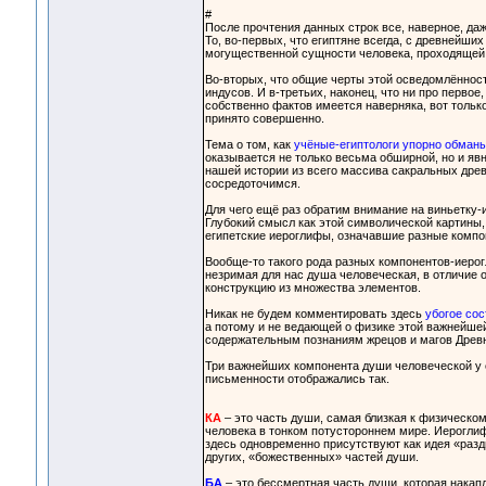
#
После прочтения данных строк все, наверное, даж
То, во-первых, что египтяне всегда, с древнейш
могущественной сущности человека, проходящей 
Во-вторых, что общие черты этой осведомлённос
индусов. И в-третьих, наконец, что ни про первое,
собственно фактов имеется наверняка, вот тольк
принято совершенно.
Тема о том, как
учёные-египтологи упорно обманы
оказывается не только весьма обширной, но и яв
нашей истории из всего массива сакральных древ
сосредоточимся.
Для чего ещё раз обратим внимание на виньетку-
Глубокий смысл как этой символической картины, 
египетские иероглифы, означавшие разные компо
Вообще-то такого рода разных компонентов-иерог
незримая для нас душа человеческая, в отличие 
конструкцию из множества элементов.
Никак не будем комментировать здесь
убогое со
а потому и не ведающей о физике этой важнейшей
содержательным познаниям жрецов и магов Древн
Три важнейших компонента души человеческой у
письменности отображались так.
КА
– это часть души, самая близкая к физическо
человека в тонком потустороннем мире. Иероглиф
здесь одновременно присутствуют как идея «разд
других, «божественных» частей души.
БА
– это бессмертная часть души, которая накап