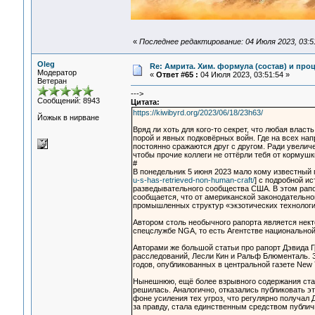
«
Последнее редактирование: 04 Июля 2023, 03:5
Oleg
Re: Амрита. Хим. формула (состав) и проц
Модератор
«
Ответ #65 :
04 Июля 2023, 03:51:54 »
Ветеран
--->
Сообщений: 8943
Цитата:
https://kiwibyrd.org/2023/06/18/23h63/
Йожык в нирване
Вряд ли хоть для кого-то секрет, что любая влас
порой и явных подковёрных войн. Где на всех н
постоянно сражаются друг с другом. Ради увеличе
чтобы прочие коллеги не оттёрли тебя от кормушк
#
В понедельник 5 июня 2023 мало кому известный п
u-s-has-retrieved-non-human-craft/
] с подробной и
разведывательного сообщества США. В этом рап
сообщается, что от американской законодательн
промышленных структур «экзотических технологи
Автором столь необычного рапорта является нект
спецслужбе NGA, то есть Агентстве национальной г
Авторами же большой статьи про рапорт Дэвида 
расследований, Лесли Кин и Ральф Блюменталь. 
годов, опубликованных в центральной газете Ne
Нынешнюю, ещё более взрывного содержания стат
решилась. Аналогично, отказались публиковать это
фоне усиления тех угроз, что регулярно получал
за правду, стала единственным средством публич