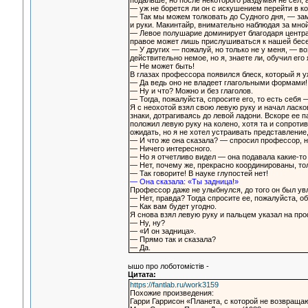
подальше, но после некоторого раздумья не сел, 
— уж не борется ли он с искушением перейти в к
— Так мы можем толковать до Судного дня, — заме
и руки. Макинтайр, внимательно наблюдая за мно
— Левое полушарие доминирует благодаря центрам
правое может лишь прислушиваться к нашей бесед
— У других — пожалуй, но только не у меня, — во
действительно немое, но я, знаете ли, обучил его
— Не может быть!
В глазах профессора появился блеск, который я у
— Да ведь оно не владеет глагольными формами! 
— Ну и что? Можно и без глаголов.
— Тогда, пожалуйста, спросите его, то есть себя 
Я с неохотой взял свою левую руку и начал ласко
знаки, дотрагиваясь до левой ладони. Вскоре ее п
положил левую руку на колено, хотя та и сопроти
ожидать, но я не хотел устраивать представление
— И что же она сказала? — спросил профессор, н
— Ничего интересного.
— Но я отчетливо видел — она подавала какие-то
— Нет, почему же, прекрасно координированы, тол
— Так говорите! В науке глупостей нет!
— Она сказала: «Ты задница!»
Профессор даже не улыбнулся, до того он был ув
— Нет, правда? Тогда спросите ее, пожалуйста, об
— Как вам будет угодно.
Я снова взял левую руку и пальцем указал на пр
— Ну, ну?
— «И он задница».
— Прямо так и сказала?
— Да.
ышо про лоботомiстiв -
Цитата:
https://fantlab.ru/work3159
Похожие произведения:
Гарри Гаррисон «Планета, с которой не возвращаю