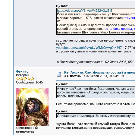
Цитата:
https://dzen.ru/a/Y6rVqVMJJ2V3wBIB
Йога и мистика Владимира «Тошу» Шуктомова отп
в лесах Карелии – КГБшников шокировало
отсутст
///
Последние дни жизни целитель провёл в карельск
версий его смерти, среди них:
остановка сердца, 
Бывший ученик Шуктомова Илья Беляев утверждал
суслики не погрызли труп и он не окоченел по сл
будет
youtube.com/watch?v=uLyWjMbDyVg?t=447
- 7:27 "
а суслик он умный и новичковые трупы не грызёт
«
Последнее редактирование: 02 Июля 2023, 05:0
Феникс
Re: Амрита. Хим. формула (состав) и проц
Ветеран
«
Ответ #61 :
02 Июля 2023, 01:54:16 »
Сообщений: 1045
Цитата:
А что у нас? Фитнес-йога, йога-спорт, Аштанга-вин
йогой не имеющее. Отсюда и эзотеризм, когда о
бессмысленными.
Есть такая проблема, но никто конкретно в этом не
Цитата:
Описано много методик. Многому изложенному хоч
"Кунта-йога" - это частный случай тантра-йоги, а
великими тантриками в предыдущих воплощениях, -
таинственный
незнакомец