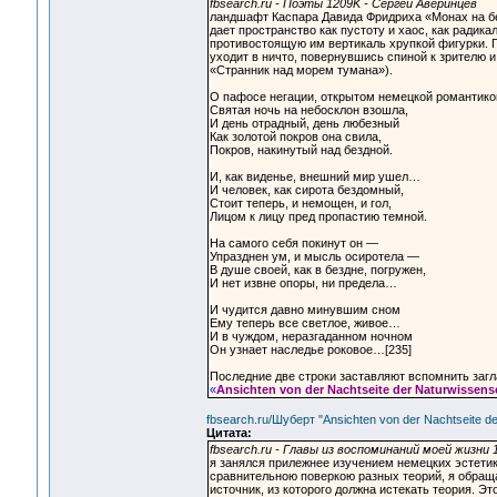
fbsearch.ru - Поэты 1209K - Сергей Аверинцев
ландшафт Каспара Давида Фридриха «Монах на бе
дает пространство как пустоту и хаос, как радик
противостоящую им вертикаль хрупкой фигурки. П
уходит в ничто, повернувшись спиной к зрителю 
«Странник над морем тумана»).
О пафосе негации, открытом немецкой романтикой
Святая ночь на небосклон взошла,
И день отрадный, день любезный
Как золотой покров она свила,
Покров, накинутый над бездной.
И, как виденье, внешний мир ушел…
И человек, как сирота бездомный,
Стоит теперь, и немощен, и гол,
Лицом к лицу пред пропастию темной.
На самого себя покинут он —
Упразднен ум, и мысль осиротела —
В душе своей, как в бездне, погружен,
И нет извне опоры, ни предела…
И чудится давно минувшим сном
Ему теперь все светлое, живое…
И в чуждом, неразгаданном ночном
Он узнает наследье роковое…[235]
Последние две строки заставляют вспомнить заг
«
Ansichten von der Nachtseite der Naturwissens
fbsearch.ru/Шуберт "Ansichten von der Nachtseite de
Цитата:
fbsearch.ru - Главы из воспоминаний моей жизни 
я занялся прилежнее изучением немецких эстетико
сравнительною поверкою разных теорий, я обраща
источник, из которого должна истекать теория. 