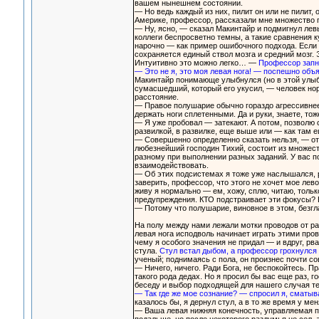
вашем нынешнем состоянии.
— Но ведь каждый из них, пилит он или не пилит
Америке, профессор, рассказали мне множество п
— Ну, ясно, — сказал Макинтайр и подмигнул левы
коллеги беспросветно темны, а такие сравнения 
нарочно — как пример ошибочного подхода. Если и
сохраняется единый ствол мозга и средний мозг. 
Интуитивно это можно легко… —
Профессор запну
— Это не я, это моя левая нога! — поспешно объ
Макинтайр понимающе улыбнулся (но в этой улыб
сумасшедший, который его укусил, — человек нор
расстояние.
— Правое полушарие обычно гораздо агрессивнее 
держать ноги сплетенными. Да и руки, знаете, то
— Я уже пробовал — затекают. А потом, позволю с
развилкой, в развилке, еще выше или — как там 
— Совершенно определенно сказать нельзя, — от
любезнейший господин Тихий, состоит из множес
разному при выполнении разных заданий. У вас 
взаимодействовать.
— Об этих подсистемах я тоже уже наслышался, 
заверить, профессор, что этого не хочет мое лев
живу я нормально — ем, хожу, сплю, читаю, тольк
предупреждения. КТО подстраивает эти фокусы? Е
— Потому что полушарие, виновное в этом, безгл
На полу между нами лежали мотки проводов от ра
левая нога исподволь начинает играть этими про
чему я особого значения не придал — и вдруг, рв
стула.
Стул встал дыбом, а профессор грохнулся
ученый; поднимаясь с пола, он произнес почти с
— Ничего, ничего. Ради Бога, не беспокойтесь. П
такого рода дедах. Но я просил бы вас еще раз, г
беседу и выбор подходящей для нашего случая те
— Так где же мое сознание? — спросил я, сматыва
казалось бы, я дернул стул, а в то же время у ме
— Ваша левая нижняя конечность, управляемая 