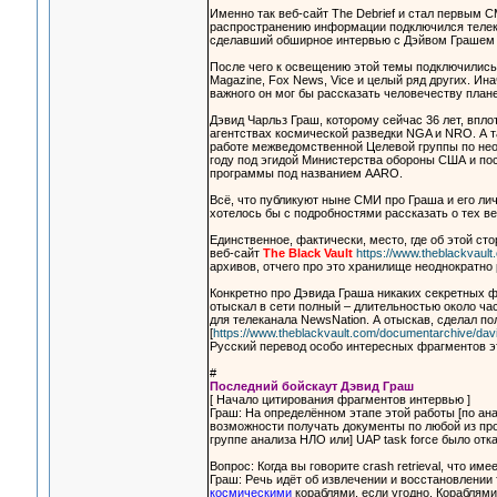
Именно так веб-сайт The Debrief и стал первым 
распространению информации подключился телека
сделавший обширное интервью с Дэйвом Грашем [
После чего к освещению этой темы подключились 
Magazine, Fox News, Vice и целый ряд других. Ина
важного он мог бы рассказать человечеству план
Дэвид Чарльз Граш, которому сейчас 36 лет, впло
агентствах космической разведки NGA и NRO. А 
работе межведомственной Целевой группы по нео
году под эгидой Министерства обороны США и п
программы под названием AARO.
Всё, что публикуют ныне СМИ про Граша и его ли
хотелось бы с подробностями рассказать о тех в
Единственное, фактически, место, где об этой 
веб-сайт
The Black Vault
https://www.theblackvaul
архивов, отчего про это хранилище неоднократно р
Конкретно про Дэвида Граша никаких секретных фай
отыскал в сети полный – длительностью около час
для телеканала NewsNation. А отыскав, сделал по
[
https://www.theblackvault.com/documentarchive/david
Русский перевод особо интересных фрагментов э
#
Последний бойскаут Дэвид Граш
[ Начало цитирования фрагментов интервью ]
Граш: На определённом этапе этой работы [по ан
возможности получать документы по любой из про
группе анализа НЛО или] UAP task force было отка
Вопрос: Когда вы говорите crash retrieval, что име
Граш: Речь идёт об извлечении и восстановлении
космическими
кораблями, если угодно. Кораблями