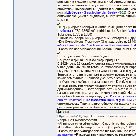
верными и сладостными идеями об отношении ду
желанию изучить и науку о душе. Наша школьная 
свойствах, выражаемых идеями и внешними чувств
книги
Шуберт
а «Geschichte der Seele» {
102
}
. Эта 
соприкасающийся с видимым, в него втекающий и 
мои об
///
{
102
} Дмитриев говорит о книге немецкого естес
Шуберта
(1780-1860) «Geschichte der Seele»
(«Ист
Tubingen, 1833 и 1850).
В книжном собрании Дмитриевых находятся и дру
«Die Symbolikdes Traumes» (3-е изд., Leipzig, 1840)
«Ansichten von der Nachtseite der Naturwissenschaft
«Lchrbuch der Menschenund Seelenkunde, zum Gebrau
///
Не сетуют они, богаты или бедны;
Пекутся о душах: сии ли люди вредны?
В 1829 году, 27 октября, семья наша умножилась 
у нас дочь; мы Жили тогда на Зубовском бульваре
ему имя в честь отца Анны Федоровны, а его деда
Теперь этот сын и сам уже в зрелом возрасте и п
какое замечание. Я сказал уже, что в эти годы 
требующим глубокого размышления. Как будто соо
теперь известен между нашими учеными своей кни
души младенца? - Этот вопрос есть, может быть, 
размышлению о натуре души человеческой. Наша п
когда бы объясняли одна другую.
Из всех ученых 
она-то, кажется, и
не известна нашим ученым
и 
упоминалось. Причина пренебрежения наших читате
духа, которой мы не любим и которая кажется ди
Цитата:
https://ru.wiki/Шуберт, Готтхильф Генрих фон
Избранная библиография
«Ahnungen einer allgemeinen. Geschichte des Lebe
«Handbuch der Naturgeschichte» (Нюрнберг, 1813—
«Lehrbuch der Naturgeschichte für Schulen und zum S
заглавием
«Руководство к познанию естественной ис