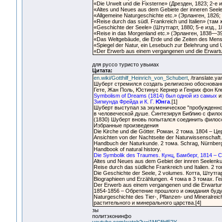
«Die Urwelt und die Fixsterne» (Дрезден, 1823; 2-е и
«Altes und Neues aus dem Gebiete der inneren See
«Allgemeine Naturgeschichte etc.» (Эрланген, 1826; 
«Reise durch das südl. Frankreich und Italien» (там
«Geschichte der Seele» (Штутгарт, 1880; 5-е изд., 1
«Reise in das Morgenland etc.» (Эрланген, 1838—39
«Das Weltgebäude, die Erde und die Zeiten des Mens
«Spiegel der Natur, ein Lesebuch zur Belehrung und 
«Der Erwerb aus einem vergangenen und die Erwart
для руссо туристо увыиах
Цитата:
en.wiki/Gotthilf_Heinrich_von_Schubert
, /translate.ya
Шуберт стремился создать религиозно обоснован
Гете, Жан Поль, Юстинус Кернер и Генрих фон Кле
Symbolism of Dreams
(1814) был одной из самых
и
Зигмунда Фрейда и К. Г.
Юнга
.
[1]
Шуберт выступал за экуменическое "пробужденное
в человеческой душе. Синтезируя Библию с фило
(1830) Шуберт вновь попытался соединить филос
Избранные произведения
Die Kirche und die Götter. Роман. 2 тома. 1804 – Це
Ansichten von der Nachtseite der Naturwissenschaf
Handbuch der Naturkunde. 2 тома. Schrag, Nürnberg 
Handbook of natural history.
Die Symbolik des Traumes. Кунц, Бамберг, 1814 –
Altes und Neues aus dem Gebiet der innren Seelenkun
Reise durch das südliche Frankreich und Italien. 
Die Geschichte der Seele, 2 volumes. Котта, Штутга
Biographieen und Erzählungen. 4 тома в 3 томах. 
Der Erwerb aus einem vergangenen und die Erwartun
1854-1856 – Обретение прошлого и ожидания буд
Naturgeschichte des Tier-, Pflanzen- und Mineralr
растительного и минерального царства.[4]
зы
политэконинфо