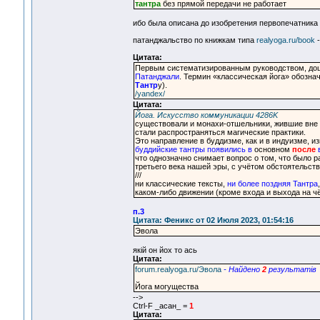
тантра
без прямой передачи не работает
ибо была описана до изобретения первопечатника И
патанджальство по книжкам типа
realyoga.ru/book
-
Цитата:
Первым систематизированным руководством, дош
Патанджали
. Термин «классическая йога» обозна
Тантр
у).
/yandex/
Цитата:
Йога. Искусство коммуникации 4286K
существовали и монахи-отшельники, жившие вне м
стали распространяться магические практики.
Это направление в буддизме, как и в индуизме, и
буддийские тантры появились в
основном
после
что однозначно снимает вопрос о том, что было
третьего века нашей эры, с учётом обстоятельств
///
ни классические тексты,
ни более поздняя Тантра
каком-либо движении (кроме входа и выхода на чё
п.3
Цитата: Феникс от 02 Июля 2023, 01:54:16
Эвола
якiй он йох то ась
Цитата:
forum.realyoga.ru/Эвола
- Найдено
2
результатiв
Йога могущества
-->
Ctrl-F _асан_ =
1
Цитата: