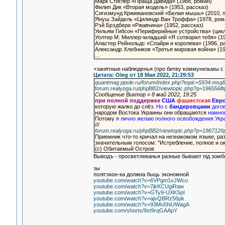
Марк Стиглер «Праща Давида» (1988, роман)
Филип Дик «Вторая модель» (1953, рассказ)
Сигизмунд Кржижановский «Белая мышь» (2010, п
Януш Зайдель «Цилиндр Ван Троффа» (1978, ром
Рэй Брэдбери «Ржавчина» (1952, рассказ)
Уильям Гибсон «Периферийные устройства» (цикл
Уолтер М. Миллер-младший «Я сотворил тебя» (19
Аластер Рейнольдс «Спайри и королева» (1996, р
Александр Хлебников «Третья мировая война» (19
...
+занятные наблюденья (про битву коммунизьмы с 
Цитата: Oleg от 18 Мая 2022, 21:29:53
quantmag.ppole.ru/forum/index.php?topic=5934.ms
forum.realyoga.ru/phpBB2/viewtopic.php?p=196556
Сообщение Виктор » 8 май 2022, 19:25
при полной поддержке
США
фашистская
Евр
которую жалко до слёз.
Но с
бандеровцами
дого
народом Востока Украины они обращаются
намно
Потому
я лично желаю полного освобождения Укр
///
forum.realyoga.ru/phpBB2/viewtopic.php?p=196712
Приемник что-то кричал на незнакомом языке, раз
значительным голосом: "Истребление, полное и ок
(с) Обитаемый Остров
Выводъ - просветлеванья разные бывают пiд зом
зы
полiтэкон-ка должна быць экономной
youtube.com/watch?v=6VPgm1vJWco
youtube.com/watch?v=7jkKCUgiRaw
youtube.com/watch?v=GTy9-UXKSpI
youtube.com/watch?v=ajvQBRz56pk
youtube.com/watch?v=93Mo5NUWagA
youtube.com/shorts/9st9rqGAApY