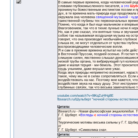
В самые первые времена, когда человеческий ро
словами глубокомысленного писателя,
а это
Шуб
проникнуты божественным инстинктом поэзии и пр
дух, в те времена мать-природа еще продолжала 
окружала она человека
священной музыкой - чуд
таинственной глубины тех первоначальных време
Помню, что когда я был еще мальчиком и впервые
благоговением, так что в тихие лунные ночи я не
Но, как я уже сказал, эти внятные тоны и звучани
собою так называемая воздушная музыка на остр
говорит, что она производит необычайно глубоко
слыша ее, не могут отделаться от чувства глубо
воспроизводящими человеческие вопли.
Я и сам в прежние времена испытал на себе дейс
в Восточной Пруссии, поздней осенью. Я гостил т
слишком силен, явственно слышал доносившиеся 
низкой трубы органа, то вибрирующий гул колокола
даже и малая терция - ми-бемоль. Этот пронзите
грудь унынием, даже внушал мне ужас.
Когда звук природы неприметно возникает, нараста
такое, чему мы не в силах сопротивляться. Если 
воздействовать на нас. Поэтому мне кажется, что
воздействия звука на нашу душу. Этот инструме
глубинных связях, так что весьма замечательно т
youtube.com/watch?v=9lKqZuHHg8E
fbsearch.ru/Шульберт "ночной стороны естественн
Цитата:
fbsearch.ru - Новая философская энциклопедия
Г. Г. Шуберт. «
Взгляды
с
ночной стороны естестве
///
Теургические мотивы весьма сильны у Г. Г. Шуберт
///
Г. Г. Шуберт. «Символика сна».
Цитата: