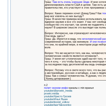
Граш:
Там есть очень хорошие люди.
И мне хотело
демонизировать власти США в целом. Там есть цел
правительстве, кто участвует в этих программах 
Вопрос: Каких перемен хочет Дэвид Граш? Как
те
мир мог извлечь из них выгоду?
Граш: В качестве примера можно использовать яд
ядерное оружие и все это знают. У вас нет свобо
сообщество это изучает, так зачем же подавлять
науки? В широком смысле это выглядит как полный б
…
Вопрос: Интересно, как отреагируют нечеловеческ
Они ведь здесь?
Граш: Да. Имеется в виду, что
нечеловеческий раз
современной истории, как минимум.
И они позвол
что они, по крайней мере, в некотором роде нейт
воле.
Вопрос: Что же касается того, как мы, человечест
человеческих свойств является оптимизм?..
Граш: У меня нет утопических идей насчёт того, 
чего я хочу, – это чтобы была сделана некоторая
за последнюю пару десятилетий мы ведь очевидн
Вопрос: Потому что в свете всего того, что вы р
и австралийцах, русских и китайцах, а как о людя
Граш: Как о семье человечества. Я думаю, что эт
[ Конец цитирования ]
п.2
полит-эконом-инфо
-каналы с min вранья
youtube/@proekt_media
proekt.media
youtube/Христо Грозев
youtube/Илья Яшин
youtube/leonid_volkov
youtube/IgorYakovenko