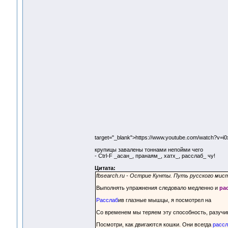
target="_blank">https://www.youtube.com/watch?v=
крупицы завалены тоннами непойми чего
- Ctrl-F _асан_, пранаям_, хатх_, расслаб_ чу!
Цитата:
fbsearch.ru - Острие Кунты. Путь русского мист
Выполнять упражнения следовало медленно и
ра
Расслаб
ив глазные мышцы, я посмотрел на
Со временем мы теряем эту способность, разуч
Посмотри, как двигаются кошки. Они всегда
рассл