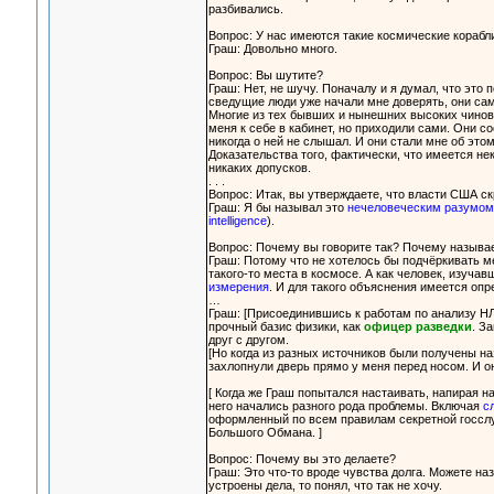
разбивались.
Вопрос: У нас имеются такие космические корабл
Граш: Довольно много.
Вопрос: Вы шутите?
Граш: Нет, не шучу. Поначалу и я думал, что это 
сведущие люди уже начали мне доверять, они сам
Многие из тех бывших и нынешних высоких чинов 
меня к себе в кабинет, но приходили сами. Они с
никогда о ней не слышал. И они стали мне об это
Доказательства того, фактически, что имеется не
никаких допусков.
. . .
Вопрос: Итак, вы утверждаете, что власти США 
Граш: Я бы называл это
нечеловеческим разумом
intelligence
).
Вопрос: Почему вы говорите так? Почему называ
Граш: Потому что не хотелось бы подчёркивать ме
такого-то места в космосе. А как человек, изучав
измерения
. И для такого объяснения имеется опр
…
Граш: [Присоединившись к работам по анализу НЛ
прочный базис физики, как
офицер разведки
. З
друг с другом.
[Но когда из разных источников были получены н
захлопнули дверь прямо у меня перед носом. И о
[ Когда же Граш попытался настаивать, напирая 
него начались разного рода проблемы. Включая
с
оформленный по всем правилам секретной госсл
Большого Обмана. ]
Вопрос: Почему вы это делаете?
Граш: Это что-то вроде чувства долга. Можете на
устроены дела, то понял, что так не хочу.