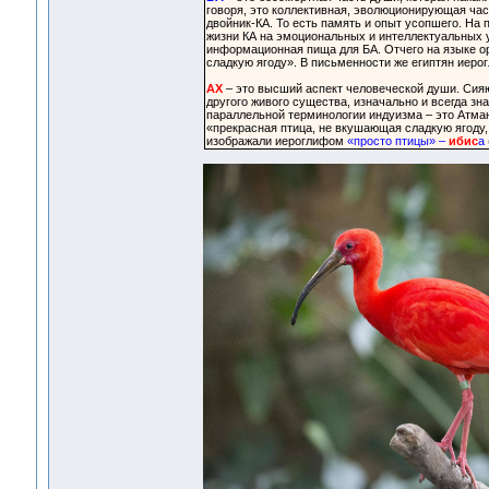
говоря, это коллективная, эволюционирующая час
двойник-КА. То есть память и опыт усопшего. На 
жизни КА на эмоциональных и интеллектуальных у
информационная пища для БА. Отчего на языке ор
сладкую ягоду». В письменности же египтян иерог
АХ
– это высший аспект человеческой души. Сия
другого живого существа, изначально и всегда з
параллельной терминологии индуизма – это Атман
«прекрасная птица, не вкушающая сладкую ягоду,
изображали иероглифом
«просто птицы» –
ибис
а