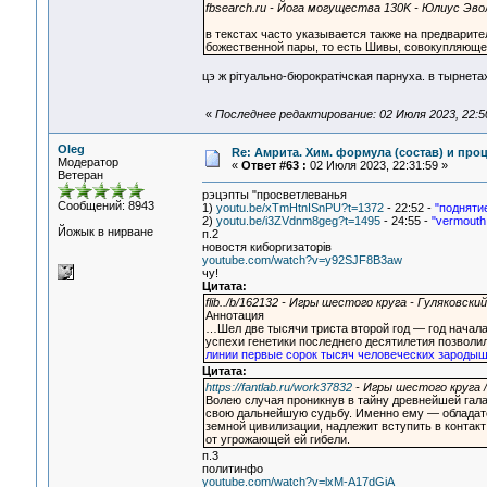
fbsearch.ru - Йога могущества 130K - Юлиус Эво
в текстах часто указывается также на предварит
божественной пары, то есть Шивы, совокупляющег
цэ ж рiтуально-бюрократiчская парнуха. в тырнета
«
Последнее редактирование: 02 Июля 2023, 22:5
Oleg
Re: Амрита. Хим. формула (состав) и проц
Модератор
«
Ответ #63 :
02 Июля 2023, 22:31:59 »
Ветеран
рэцэпты "просветлеванья
Сообщений: 8943
1)
youtu.be/xTmHtnISnPU?t=1372
- 22:52 -
"поднятие
2)
youtu.be/i3ZVdnm8geg?t=1495
- 24:55 -
"vermouth
Йожык в нирване
п.2
новостя киборгизаторiв
youtube.com/watch?v=y92SJF8B3aw
чу!
Цитата:
flib../b/162132 - Игры шестого круга - Гуляковский
Аннотация
…Шел две тысячи триста второй год — год начал
успехи генетики последнего десятилетия позволи
линии первые сорок тысяч человеческих зародыш
Цитата:
https://fantlab.ru/work37832
- Игры шестого круга /
Волею случая проникнув в тайну древнейшей гала
свою дальнейшую судьбу. Именно ему — обладате
земной цивилизации, надлежит вступить в контак
от угрожающей ей гибели.
п.3
политинфо
youtube.com/watch?v=lxM-A17dGiA