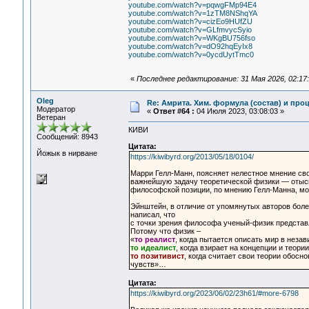
youtube.com/watch?v=pqwgFMp94E4
youtube.com/watch?v=1zTM8NShqYA
youtube.com/watch?v=cizEo9HUfZU
youtube.com/watch?v=GLfmvycSyio
youtube.com/watch?v=WKgBU756fso
youtube.com/watch?v=dO92hqEyIx8
youtube.com/watch?v=0ycdUytTmc0
«
Последнее редактирование: 31 Мая 2026, 02:17:
Oleg
Re: Амрита. Хим. формула (состав) и проц
Модератор
«
Ответ #64 :
04 Июля 2023, 03:08:03 »
Ветеран
КИВИ
Сообщений: 8943
Цитата:
Йожык в нирване
https://kiwibyrd.org/2013/05/18/0104/
Марри Гелл-Манн, поясняет нелестное мнение св
важнейшую задачу теоретической физики — отыск
философской позиции, по мнению Гелл-Манна, мо
Эйнштейн, в отличие от упомянутых авторов бол
написал, что
с точки зрения философа ученый-физик представ
Потому что физик –
«
то реалист
, когда пытается описать мир в незав
то идеалист
, когда взирает на концепции и теор
то позитивист
, когда считает свои теории обос
чувств»…
Цитата:
https://kiwibyrd.org/2023/06/02/23h61/#more-6798