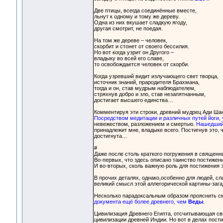
Две птицы, всегда соединённые вместе,
льнут к одному и тому же дереву.
Одна из них вкушает сладкую ягоду,
другая смотрит, не поедая.
На том же дереве – человек,
скорбит и стонет от своего бессилия.
Но вот когда узрит он Другого –
владыку во всей его славе,
то освобождается человек от скорби.
Когда узревший видит излучающего свет творца,
источник знаний, прародителя Брахмана,
тогда и он, став мудрым наблюдателем,
стряхнув добро и зло, став незапятнанным,
достигает высшего единства…
Комментируя эти строки, древний мудрец Ади Ша
Посредством медитации и различных путей йоги, 
невежеством, разложением и смертью.
Нашедший 
принадлежит мне, владыке всего. Постигнув это, ч
достигнута…
#
Даже после столь краткого погружения в священн
Во-первых, что здесь описано таинство постиже
И во-вторых, сколь важную роль для постижения 
В прочих деталях, однако,особенно для людей, с
великий смысл этой аллегорической картины-заг
Несколько парадоксальным образом прояснить с
документа ещё более древнего, чем
Веды
.
Цивилизация Древнего Египта, отсчитывающая сво
цивилизации древней Индии. Но вот в делах пос