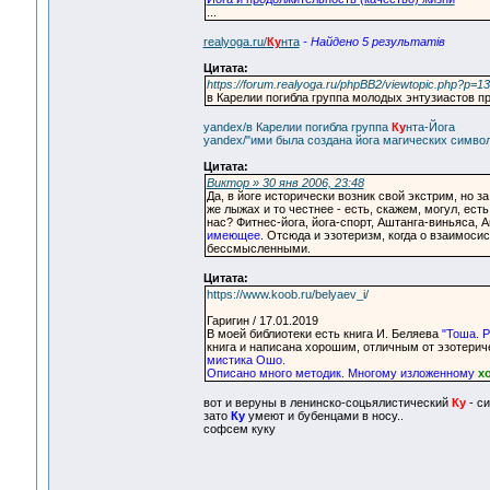
...
realyoga.ru/
Ку
нта
- Найдено 5 результатiв
Цитата:
https://forum.realyoga.ru/phpBB2/viewtopic.php?p=
в Карелии погибла группа молодых энтузиастов 
yandex/в Карелии погибла группа
Ку
нта-Йога
yandex/"ими была создана йога магических символ
Цитата:
Виктор » 30 янв 2006, 23:48
Да, в йоге исторически возник свой экстрим, но 
же лыжах и то честнее - есть, скажем, могул, ест
нас? Фитнес-йога, йога-спорт, Аштанга-виньяса, А
имеющее
. Отсюда и эзотеризм, когда о взаимос
бессмысленными.
Цитата:
https://www.koob.ru/belyaev_i/
Гаригин / 17.01.2019
В моей библиотеки есть книга И. Беляева
"Тоша. Р
книга и написана хорошим, отличным от эзотерич
мистика Ошо.
Описано много методик. Многому изложенному
х
вот и веруны в ленинско-соцьялистический
Ку
- си
зато
Ку
умеют и бубенцами в носу..
софсем куку