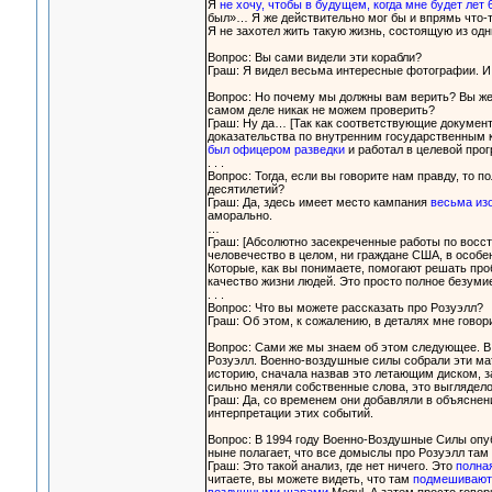
Я
не хочу, чтобы в будущем, когда мне будет лет 
был»… Я же действительно мог бы и впрямь что-т
Я не захотел жить такую жизнь, состоящую из одн
Вопрос: Вы сами видели эти корабли?
Граш: Я видел весьма интересные фотографии. И 
Вопрос: Но почему мы должны вам верить? Вы же,
самом деле никак не можем проверить?
Граш: Ну да… [Так как соответствующие докумен
доказательства по внутренним государственным 
был офицером разведки
и работал в целевой про
. . .
Вопрос: Тогда, если вы говорите нам правду, то
десятилетий?
Граш: Да, здесь имеет место кампания
весьма из
аморально.
…
Граш: [Абсолютно засекреченные работы по восст
человечество в целом, ни граждане США, в особе
Которые, как вы понимаете, помогают решать про
качество жизни людей. Это просто полное безуми
. . .
Вопрос: Что вы можете рассказать про Розуэлл?
Граш: Об этом, к сожалению, в деталях мне говор
Вопрос: Сами же мы знаем об этом следующее. 
Розуэлл. Военно-воздушные силы собрали эти ма
историю, сначала назвав это летающим диском, 
сильно меняли собственные слова, это выглядел
Граш: Да, со временем они добавляли в объясне
интерпретации этих событий.
Вопрос: В 1994 году Военно-Воздушные Силы опу
ныне полагает, что все домыслы про Розуэлл там
Граш: Это такой анализ, где нет ничего. Это
полная
читаете, вы можете видеть, что там
подмешиваютс