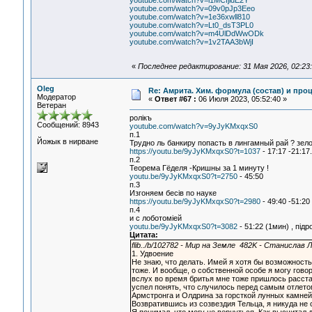
youtube.com/watch?v=i1MCfjldE2Y
youtube.com/watch?v=09v0pJp3Eeo
youtube.com/watch?v=1e36xwll810
youtube.com/watch?v=Lt0_dsT3PL0
youtube.com/watch?v=m4UlDdWwODk
youtube.com/watch?v=1v2TAA3bWjI
«
Последнее редактирование: 31 Мая 2026, 02:23:
Oleg
Re: Амрита. Хим. формула (состав) и проц
Модератор
«
Ответ #67 :
06 Июля 2023, 05:52:40 »
Ветеран
ролiкъ
Сообщений: 8943
youtube.com/watch?v=9yJyKMxqxS0
п.1
Йожык в нирване
Трудно ль банкиру попасть в лингамный рай ? зело
https://youtu.be/9yJyKMxqxS0?t=1037
- 17:17 -21:17.
п.2
Теорема Гёделя -Кришны за 1 минуту !
youtu.be/9yJyKMxqxS0?t=2750
- 45:50
п.3
Изгоняем бесiв по науке
https://youtu.be/9yJyKMxqxS0?t=2980
- 49:40 -51:20
п.4
и с лоботомiей
youtu.be/9yJyKMxqxS0?t=3082
- 51:22 (1мин) , пiдр
Цитата:
flib../b/102782 - Мир на Земле 482K - Станислав 
1. Удвоение
Не знаю, что делать. Имей я хотя бы возможность
тоже. И вообще, о собственной особе я могу гово
вслух во время бритья мне тоже пришлось расста
успел понять, что случилось перед самым отлето
Армстронга и Олдрина за горсткой лунных камней.
Возвратившись из созвездия Тельца, я никуда не 