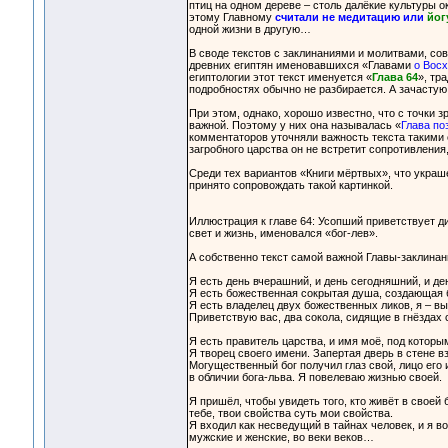
птиц на одном дереве – столь далёкие культуры о
этому Главному
считали не медитацию или
йог
одной жизни в другую…
В своде текстов с заклинаниями и молитвами, со
древних египтян именовавшихся «Главами
о Восх
египтологии этот текст именуется «
Глава 64
», тр
подробностях обычно не разбирается. А зачастую 
При этом, однако, хорошо известно, что с точки з
важной. Поэтому у них она называлась «
Глава по
комментаторов уточняли важность текста такими с
загробного царства он не встретит сопротивления,
Среди тех вариантов «Книги мёртвых», что укра
принято сопровождать такой картинкой.
Иллюстрация к главе 64: Усопший приветствует 
свет и жизнь, именовался «бог-лев».
А собственно текст самой важной Главы-заклинани
Я есть день вчерашний, и день сегодняшний, и де
Я есть божественная сокрытая душа, создающая
Я есть владелец двух божественных ликов, я – в
Приветствую вас, два сокола, сидящие в гнёздах
Я есть правитель царства, и имя моё, под которы
Я творец своего имени. Запертая дверь в стене в
Могущественный бог получил глаз свой, лицо его 
в обличии бога-льва. Я повелеваю жизнью своей.
Я пришёл, чтобы увидеть того, кто живёт в своей 
тебе, твои свойства суть мои свойства.
Я входил как несведущий в тайнах человек, и я в
мужские и женские, во веки веков…