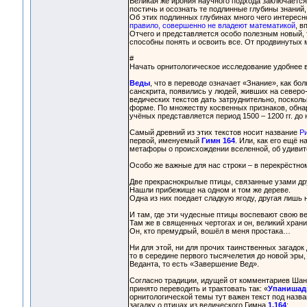
Великая же ирония научного подхода заключается
постичь и осознать те подлинные глубины знаний,
Об этих подлинных глубинах много чего интерес
правило, совершенно не владеют математикой
, в
Отчего и представляется особо полезным новый, 
способны понять и освоить все. От продвинутых 
#
Начать орнитологическое исследование удобнее в
Веды
, что в переводе означает «Знание», как б
санскрита, появились у людей, живших на северо
ведических текстов дать затруднительно, посколь
форме. По множеству косвенных признаков, обна
учёных представляется период 1500 – 1200 гг. до н
Самый древний из этих текстов носит название
Ри
первой, именуемый
Гимн 164
. Или, как его ещё 
метафоры о происхождении вселенной, об удивите
Особо же важные для нас строки – в перекрёстном
Две прекраснокрылые птицы, связанные узами др
Нашли прибежище на одном и том же дереве.
Одна из них поедает сладкую ягоду, другая лишь 
И там, где эти чудесные птицы воспевают свою в
Там же в священных чертогах и он, великий храни
Он, кто премудрый, вошёл в меня простака…
Ни для этой, ни для прочих таинственных загадок 
то в середине первого тысячелетия до новой эры
Веданта, то есть «Завершение Вед».
Согласно традиции, идущей от комментариев Шанк
принято переводить и трактовать так: «
Упаниша
орнитологической темы тут важен текст под назв
загадку о птицах из ведического Гимна
1.164
: