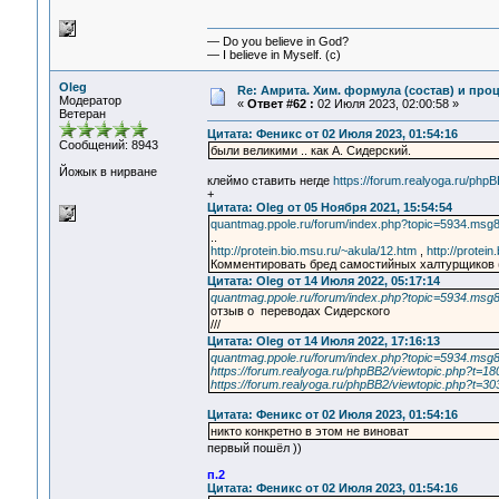
— Do you believe in God?
— I believe in Myself. (c)
Oleg
Re: Амрита. Хим. формула (состав) и проц
Модератор
«
Ответ #62 :
02 Июля 2023, 02:00:58 »
Ветеран
Цитата: Феникс от 02 Июля 2023, 01:54:16
Сообщений: 8943
были великими .. как А. Сидерский.
Йожык в нирване
клеймо ставить негде
https://forum.realyoga.ru/php
+
Цитата: Oleg от 05 Ноября 2021, 15:54:54
quantmag.ppole.ru/forum/index.php?topic=5934.ms
..
http://protein.bio.msu.ru/~akula/12.htm
,
http://protei
Комментировать бред самостийных халтурщиков 
Цитата: Oleg от 14 Июля 2022, 05:17:14
quantmag.ppole.ru/forum/index.php?topic=5934.ms
отзыв о переводах Сидерского
///
Цитата: Oleg от 14 Июля 2022, 17:16:13
quantmag.ppole.ru/forum/index.php?topic=5934.ms
https://forum.realyoga.ru/phpBB2/viewtopic.php?t=18
https://forum.realyoga.ru/phpBB2/viewtopic.php?t=30
Цитата: Феникс от 02 Июля 2023, 01:54:16
никто конкретно в этом не виноват
первый пошёл ))
п.2
Цитата: Феникс от 02 Июля 2023, 01:54:16