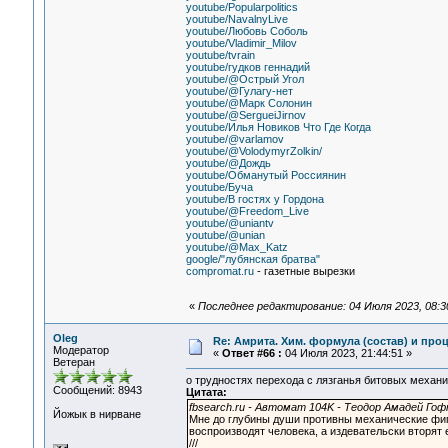
youtube/Popularpolitics
youtube/NavalnyLive
youtube/Любовь Соболь
youtube/Vladimir_Milov
youtube/tvrain
youtube/гудков геннадий
youtube/@Острый Угол
youtube/@Гулагу-нет
youtube/@Марк Солонин
youtube/@SergueiJirnov
youtube/Илья Новиков Что Где Когда
youtube/@varlamov
youtube/@VolodymyrZolkin/
youtube/@Дождь
youtube/Обманутый Россиянин
youtube/Буча
youtube/В гостях у Гордона
youtube/@Freedom_Live
youtube/@uniantv
youtube/@unian
youtube/@Max_Katz
google/"лубянская братва"
compromat.ru
- газетные вырезки
«
Последнее редактирование: 04 Июля 2023, 08:3
Oleg
Re: Амрита. Хим. формула (состав) и проц
Модератор
«
Ответ #66 :
04 Июля 2023, 21:44:51 »
Ветеран
о трудностях перехода с лязганья битовых механ
Сообщений: 8943
Цитата:
fbsearch.ru - Автомат 104K - Теодор Амадей Го
Йожык в нирване
Мне до глубины души противны механические фигу
воспроизводят человека, а издевательски вторят 
///