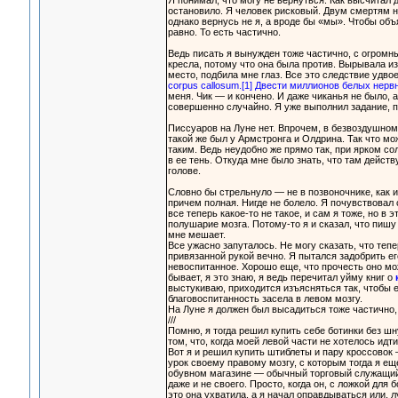
Я понимал, что могу не вернуться. Как высчитал 
остановило. Я человек рисковый. Двум смертям не 
однако вернусь не я, а вроде бы «мы». Чтобы объ
равно. То есть частично.
Ведь писать я вынужден тоже частично, с огромн
кресла, потому что она была против. Вырывала из 
место, подбила мне глаз. Все это следствие удв
corpus callosum.[1] Двести миллионов белых нер
меня. Чик — и кончено. И даже чиканья не было, 
совершенно случайно. Я уже выполнил задание, п
Писсуаров на Луне нет. Впрочем, в безвоздушном
такой же был у Армстронга и Олдрина. Так что мож
таким. Ведь неудобно же прямо так, при ярком со
в ее тень. Откуда мне было знать, что там действ
голове.
Словно бы стрельнуло — не в позвоночнике, как и
причем полная. Нигде не болело. Я почувствовал с
все теперь какое-то не такое, и сам я тоже, но в
полушарие мозга. Потому-то я и сказал, что пишу
мне мешает.
Все ужасно запуталось. Не могу сказать, что теп
привязанной рукой вечно. Я пытался задобрить е
невоспитанное. Хорошо еще, что прочесть оно мо
бывает, я это знаю, я ведь перечитал уйму книг о
выстукиваю, приходится изъясняться так, чтобы ег
благовоспитанность засела в левом мозгу.
На Луне я должен был высадиться тоже частично, 
///
Помню, я тогда решил купить себе ботинки без шн
том, что, когда моей левой части не хотелось идт
Вот я и решил купить штиблеты и пару кроссовок
урок своему правому мозгу, с которым тогда я ещ
обувном магазине — обычный торговый служащий, 
даже и не своего. Просто, когда он, с ложкой для 
это она ухватила, а я начал оправдываться или, л