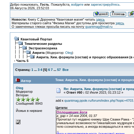
Добро пожаловать,
Гость
. Пожалуйста,
войдите
или
зарегистрируйтесь
.
06 Августа 2026, 23:52:03
Новости:
Книгу С.Доронина "Квантовая магия" читать
здесь
Материалы старого сайта "Физика Магии" доступны для просмотра
здесь
О замеченных глюках просьба писать на почту
quantmag@mail.ru
Квантовый Портал
Тематические разделы
Экстрасенсорика
Амрита
(Модератор:
Oleg
)
Амрита. Хим. формула (состав) и процесс образования (в 
- Часть 5
Страниц:
1
...
3
4
[
5
]
6
7
...
57
Все
Тема: Амрита. Хим. формула (состав) и процесс
Автор
Oleg
Re: Амрита. Хим. формула (состав) и проц
Модератор
«
Ответ #60 :
02 Июля 2023, 01:23:12 »
Ветеран
add к
quantmag.ppole.ru/forum/index.php?topic=47
Сообщений: 8943
Цитата:
Йожык в нирване
Оплошавшие йоги
a_gap » 14 ноя 2004, 01:37
Прочитал тут недавно книжку Шри Свами Рама - "
уникальные возможности Гималайских мудрецов в
тело сознательно, а иногда возвращаться в него 
...
Йога и продолжительность (качество) жизни