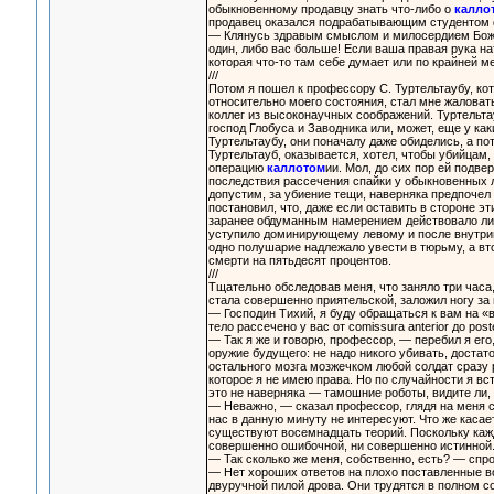
обыкновенному продавцу знать что-либо о
калло
продавец оказался подрабатывающим студентом 
— Клянусь здравым смыслом и милосердием Божьим
один, либо вас больше! Если ваша правая рука нат
которая что-то там себе думает или по крайней мер
///
Потом я пошел к профессору С. Туртельтаубу, ко
относительно моего состояния, стал мне жаловатьс
коллег из высоконаучных соображений. Туртельтауб
господ Глобуса и Заводника или, может, еще у как
Туртельтаубу, они поначалу даже обиделись, а п
Туртельтауб, оказывается, хотел, чтобы убийцам
операцию
каллотом
ии. Мол, до сих пор ей подве
последствия рассечения спайки у обыкновенных лю
допустим, за убиение тещи, наверняка предпочел 
постановил, что, даже если оставить в стороне эт
заранее обдуманным намерением действовало лиш
уступило доминирующему левому и после внутрим
одно полушарие надлежало увести в тюрьму, а вто
смерти на пятьдесят процентов.
///
Тщательно обследовав меня, что заняло три часа,
стала совершенно приятельской, заложил ногу за 
— Господин Тихий, я буду обращаться к вам на «
тело рассечено у вас от comissura anterior до pos
— Так я же и говорю, профессор, — перебил я ег
оружие будущего: не надо никого убивать, доста
остального мозга мозжечком любой солдат сразу 
которое я не имею права. Но по случайности я вс
это не наверняка — тамошние роботы, видите ли,
— Неважно, — сказал профессор, глядя на меня 
нас в данную минуту не интересуют. Что же каса
существуют восемнадцать теорий. Поскольку кажд
совершенно ошибочной, ни совершенно истинной. В
— Так сколько же меня, собственно, есть? — спро
— Нет хороших ответов на плохо поставленные во
двуручной пилой дрова. Они трудятся в полном сог