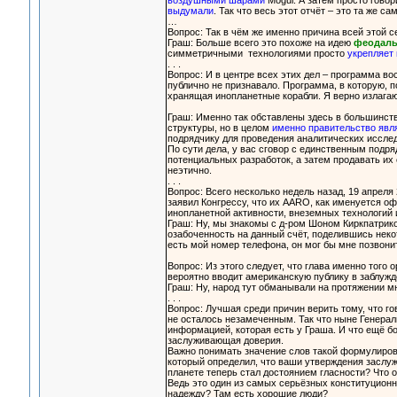
воздушными шарами
Mogul. А затем просто гово
выдумали
. Так что весь этот отчёт – это та же с
…
Вопрос: Так в чём же именно причина всей этой с
Граш: Больше всего это похоже на идею
феодаль
симметричными технологиями просто
укрепляет
. . .
Вопрос: И в центре всех этих дел – программа во
публично не признавало. Программа, в которую, 
хранящая инопланетные корабли. Я верно излага
Граш: Именно так обставлены здесь в большинств
структуры, но в целом
именно правительство явл
подрядчику для проведения аналитических исслед
По сути дела, у вас сговор с единственным подр
потенциальных разработок, а затем продавать их
неэтично.
. . .
Вопрос: Всего несколько недель назад, 19 апрел
заявил Конгрессу, что их AARO, как именуется оф
инопланетной активности, внеземных технологий
Граш: Ну, мы знакомы с д-ром Шоном Киркпатрико
озабоченность на данный счёт, поделившись неко
есть мой номер телефона, он мог бы мне позвони
Вопрос: Из этого следует, что глава именно того
вероятно вводит американскую публику в заблужд
Граш: Ну, народ тут обманывали на протяжении мно
. . .
Вопрос: Лучшая среди причин верить тому, что го
не осталось незамеченным. Так что ныне Генера
информацией, которая есть у Граша. И что ещё б
заслуживающая доверия.
Важно понимать значение слов такой формулиров
который определил, что ваши утверждения заслуж
планете теперь стал достоянием гласности? Что 
Ведь это один из самых серьёзных конституционн
надежду? Там есть хорошие люди?