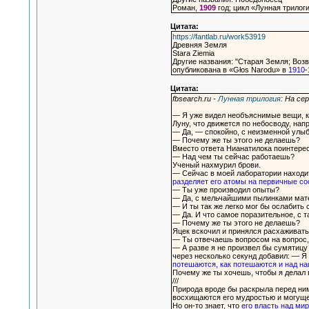
Роман,
1909
год; цикл «Лунная трилог
Цитата:
https://fantlab.ru/work53919
Древняя Земля
Stara Ziemia
Другие названия: "Старая Земля; Воз
опубликована в «Głos Narodu» в
1910
-
Цитата:
fbsearch.ru -
Лунная трилогия
: На се
— Я уже видел необъяснимые вещи, к
Луну, что движется по небосводу, нап
— Да, — спокойно, с неизменной улыб
— Почему же ты этого не делаешь?
Вместо ответа Нианатилока поинтере
— Над чем ты сейчас работаешь?
Ученый нахмурил брови.
— Сейчас в моей лаборатории находит
разделяет его атомы на первичные с
— Ты уже производил опыты?
— Да, с мельчайшими пылинками мат
— И ты так же легко мог бы ослабить 
— Да. И что самое поразительное, с т
— Почему же ты этого не делаешь?
Яцек вскочил и принялся расхаживать
— Ты отвечаешь вопросом на вопрос,
— А разве я не произвел бы сумятицу
через несколько секунд добавил: — Я
потешаются, как потешаются и над н
Почему же ты хочешь, чтобы я делал 
///
Природа вроде бы раскрыла перед ним 
восхищаются его мудростью и могущ
Но он-то знает, что
его власть над ми