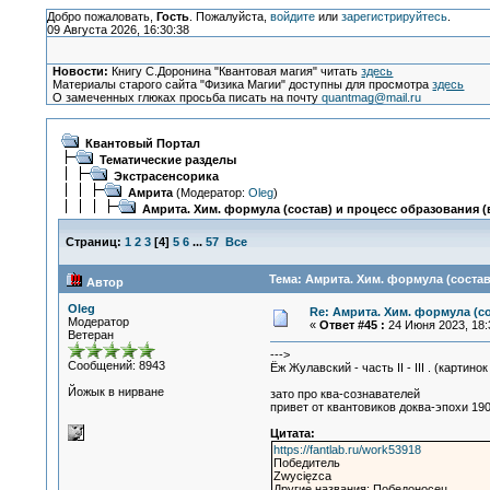
Добро пожаловать,
Гость
. Пожалуйста,
войдите
или
зарегистрируйтесь
.
09 Августа 2026, 16:30:38
Новости:
Книгу С.Доронина "Квантовая магия" читать
здесь
Материалы старого сайта "Физика Магии" доступны для просмотра
здесь
О замеченных глюках просьба писать на почту
quantmag@mail.ru
Квантовый Портал
Тематические разделы
Экстрасенсорика
Амрита
(Модератор:
Oleg
)
Амрита. Хим. формула (состав) и процесс образования (в
Страниц:
1
2
3
[
4
]
5
6
...
57
Все
Тема: Амрита. Хим. формула (состав
Автор
Oleg
Re: Амрита. Хим. формула (со
Модератор
«
Ответ #45 :
24 Июня 2023, 18:
Ветеран
--->
Сообщений: 8943
Ёж Жулавский - часть II - III . (картин
Йожык в нирване
зато про ква-сознавателей
привет от квантовиков доква-эпохи 19
Цитата:
https://fantlab.ru/work53918
Победитель
Zwycięzca
Другие названия: Победоносец