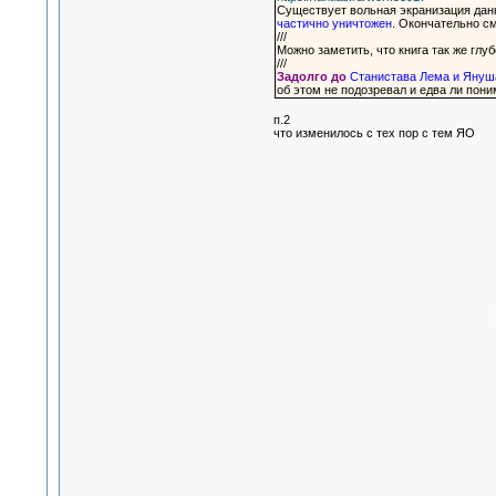
Существует вольная экранизация дан
частично уничтожен
. Окончательно с
///
Можно заметить, что книга так же гл
///
Задолго до
Станистава Лема и Януш
об этом не подозревал и едва ли пон
п.2
что изменилось с тех пор с тем ЯО