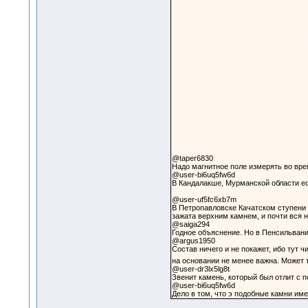
@taper6830
Надо магнитное поле измерять во вре
@user-bi6uq5fw6d
В Кандалакше, Мурманской области ес
@user-uf5fc6xb7m
В Петропавловске Качатском ступени н
зажата верхним камнем, и почти вся н
@saiga294
Годное объяснение. Но в Пенсильвании
@argus1950
Состав ничего и не покажет, ибо тут 
на основании не менее важна. Может т
@user-dr3lx5lg8t
Звенит камень, который был отлит с 
@user-bi6uq5fw6d
Дело в том, что э подобные камни им