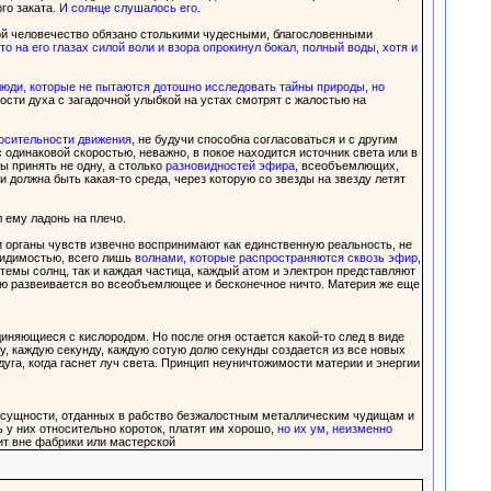
го заката.
И солнце слушалось его
.
орой человечество обязано столькими чудесными, благословенными
то на его глазах силой воли и взора опрокинул бокал, полный воды, хотя и
юди, которые не пытаются дотошно исследовать тайны природы, но
мости духа с загадочной улыбкой на устах смотрят с жалостью на
носительности движения
, не будучи способна согласоваться и с другим
одинаковой скоростью, неважно, в покое находится источник света или в
ы принять не одну, а столько
разновидностей эфира
, всеобъемлющих,
 должна быть какая-то среда, через которую со звезды на звезду летят
 ему ладонь на плечо.
ши органы чувств извечно воспринимают как единственную реальность, не
видимостью, всего лишь
волнами, которые распространяются сквозь эфир
,
стемы солнц, так и каждая частица, каждый атом и электрон представляют
ью развеивается во всеобъемлющее и бесконечное ничто. Материя же еще
единяющиеся с кислородом. Но после огня остается какой-то след в виде
ту, каждую секунду, каждую сотую долю секунды создается из все новых
радуга, когда гаснет луч света. Принцип неуничтожимости материи и энергии
 сущности, отданных в рабство безжалостным металлическим чудищам и
ь у них относительно короток, платят им хорошо,
но их ум, неизменно
ит вне фабрики или мастерской