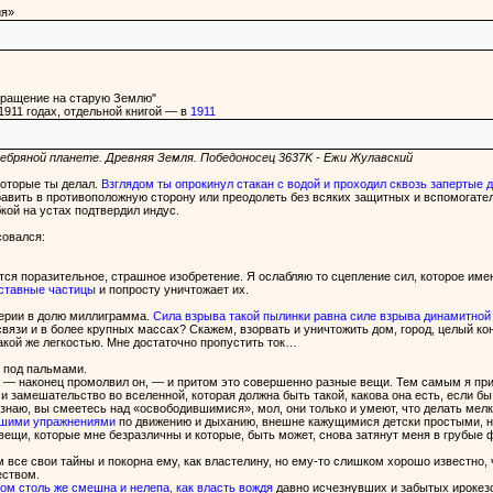
ия»
вращение на старую Землю"
1911 годах, отдельной книгой — в
1911
ребряной планете. Древняя Земля. Победоносец 3637K - Ежи Жулавский
оторые ты делал.
Взглядом ты опрокинул стакан с водой и проходил сквозь запертые д
равить в противоположную сторону или преодолеть без всяких защитных и вспомогател
кой на устах подтвердил индус.
совался:
ся поразительное, страшное изобретение. Я ослабляю то сцепление сил, которое имен
оставные частицы
и попросту уничтожает их.
ерии в долю миллиграмма.
Сила взрыва такой пылинки равна силе взрыва динамитно
связи и в более крупных массах? Скажем, взорвать и уничтожить дом, город, целый ко
акой же легкостью. Мне достаточно пропустить ток…
 под пальмами.
 — наконец промолвил он, — и притом это совершенно разные вещи. Тем самым я пр
 и замешательство во вселенной, которая должна быть такой, какова она есть, если б
 знаю, вы смеетесь над «освободившимися», мол, они только и умеют, что делать мелк
ашими упражнениями
по движению и дыханию, внешне кажущимися детски простыми, н
вещи, которые мне безразличны и которые, быть может, снова затянут меня в грубые 
все свои тайны и покорна ему, как властелину, но ему-то слишком хорошо известно, что
еством.
ром столь же смешна и нелепа, как власть вождя
давно исчезнувших и забытых ирокезо