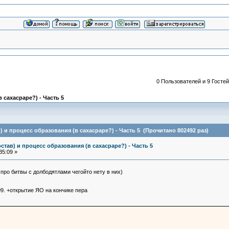
0 Пользователей и 9 Гостей
 сахасраре?) - Часть 5
) и процесс образования (в сахасраре?) - Часть 5 (Прочитано 802492 раз)
став) и процесс образования (в сахасраре?) - Часть 5
35:09 »
ок про битвы с долбодятлами чегойто нету в них)
09. +открытие ЯО на кончике пера