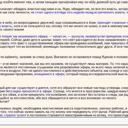
цу взойти именно там, а затем пальцем прочерчивал ему по небу дневной путь до само
значает обладать властью над ними и он, Яцек, обладает ею, но вся его власть, кот
е как силу личности,
не стоит одного взгляда того неделю назад встреченного азиата, ч
их в небо, из непроходимых джунглей, еще сохранившихся в Азии,
приходят странные л
ю власть
, хотя и не пользуются ею, потому что им ничего не нужно, и они в невозмути
ь своего знания
я
теория так называемого эфира, — начал он, — рухнула, низвергнутая принципом от
ией. Сейчас даже дети в школах знают, что свет расходится во всех направлениях с 
совать этот факт с существованием эфира как проводника колебаний, нам пришлось б
ществует тел во вселенной, меняющих положение относительно друг друга. И все-таки
по кабинету, заложив за спину руки. Внезапно он остановился перед Яцеком и положил
 — и не имеет значения, как мы его назовем, не существует лишь материи. То, что на
 не является постоянным сгущением или разрежением эфира, но всего лишь нелепой 
тся в воздухе. Нет ни одного постоянного и действительного объекта; как солнце и си
изводными призраками,
мчащимися в эфире
, который перед исследовательской мысл
оторый для нас существует и длится, хотя его образуют все новые частицы углерода, со
ерии
бесследно проносится в эфире
. Солнце, что мчится в пространстве, каждую мину
х его облик, и если прекратить эти колебания, оно исчезнет без остатка и следа, как 
ейся за постоянством, ибо все обращается в ничто и все возникает из ничего.
бытие?
нужных людям, необходима неисчислимая масса подготовленных, умелых рабочих, в
ого, что сейчас нужно нажать на эту кнопку или передвинуть этот рычаг. Рабочий ден
и, странно тупеет
и постепенно становится невосприимчивым ко всему, что происход