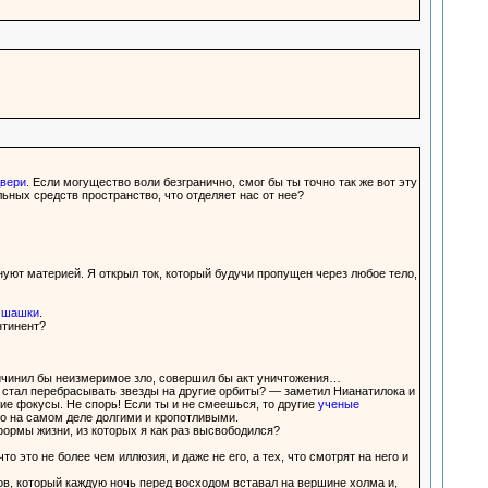
вери.
Если могущество воли безгранично, смог бы ты точно так же вот эту
ьных средств пространство, что отделяет нас от нее?
уют материей. Я открыл ток, который будучи пропущен через любое тело,
й шашки
.
нтинент?
ичинил бы неизмеримое зло, совершил бы акт уничтожения…
ы стал перебрасывать звезды на другие орбиты? — заметил Нианатилока и
ие фокусы. Не спорь! Если ты и не смеешься, то другие
ученые
о на самом деле долгими и кропотливыми.
формы жизни, из которых я как раз высвободился?
 это не более чем иллюзия, и даже не его, а тех, что смотрят на него и
в, который каждую ночь перед восходом вставал на вершине холма и,