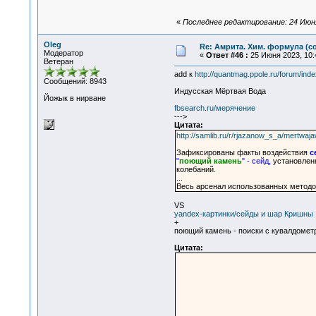
«
Последнее редактирование: 24 Июня
Oleg
Re: Амрита. Хим. формула (со
Модератор
«
Ответ #46 :
25 Июня 2023, 10:
Ветеран
add к
http://quantmag.ppole.ru/forum/i
Сообщений: 8943
Индусская Мёртвая Вода
Йожык в нирване
fbsearch.ru/мерячение
--->
Цитата:
http://samlib.ru/r/rjazanow_s_a/mertwaj
Зафиксированы факты воздействия
с
"
поющий камень
" - сейд,
установленн
колебаний.
...
Весь арсенал использованных методо
VS
yandex-картинки/сейды и шар Кришны
+
поющий камень - поиски с кувалдомет
Цитата: