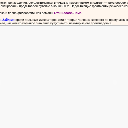
ного произведения, осуществленная внучатым племянником писателя — режиссером А
монтирован и представлен публике в конце 80-х. Недостающие фрагменты режиссер ко
убока и полна философии, как романы
Станислава Лема
.
а Зайделя
среди польских литераторов жил и творил человек, которого по праву можн
имал, насколько большое значение будут иметь некоторые его произведения.