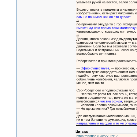
указывая рукой на восток, велел солн
Видимо, познать предметы и явления о
изобретениями, если рассматривать е
сам не понимал, как он это делает
///
по-прежнему откуда-то с гор, уходящ
имеют над нею прямо-таки магическу
«всезнающих», открывших ничтожност
///
Давняя, много веков назад выдвинута
фантомом человеческой мысли — матер
движении. Если бы мы захотели согла
неделимых и безграничных, сколько су
волнообразно лучи света
Роберт встал и принялся расхаживать 
—
Эфир существует
, — произнес он,
является даже сосредоточением сил,
подобно тому как голос распространяе
собой лишь колебания, являются про
менее, чем ничто.
Сэр Роберт сел и подпер руками лоб.
— Все течет: panta геі. Как огонь, к
нового соединения тел, волна же мат
колеблющихся
частиц эфира
, творящи
— иллюзия человеческой мысли, гонящ
— Но где же истина? Где незыблемое 
///
Для обслуживания миллионов машин, 
ни о чем больше не думающих, кроме т
направленный на одни и те же операци
Цитата:
https://fantlab.ru/work53917