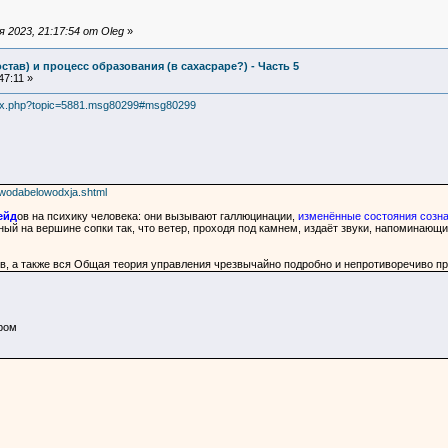
 2023, 21:17:54 от Oleg
»
став) и процесс образования (в сахасраре?) - Часть 5
47:11 »
ndex.php?topic=5881.msg80299#msg80299
awodabelowodxja.shtml
ейд
ов на психику человека: они вызывают галлюцинации,
изменённые состояния созна
ый на вершине сопки так, что ветер, проходя под камнем, издаёт звуки, напоминающие
в, а также вся Общая теория управления чрезвычайно подробно и непротиворечиво п
ром