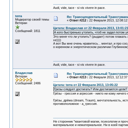
Audi, vide, tace - si vis vivere in pace.
terra
Re: Трансцендентальный Трансгумани
Модератор своей темы
«
Ответ #212 :
22 Февраля 2013, 12:08:12
Ветеран
Цитата: Владислав от 22 Февраля 2013, 13:01:2
Сообщений: 1811
А кого быстренько утопить, чтоб не задал потом 
Это меня что ли утопить? (рыдает) потом плакать ж
хе))))
А вот Вы мне очень нравитесь... ментал..и про со
о коренном и энергетическом различии Глубинном
Audi, vide, tace - si vis vivere in pace.
Владислав
Re: Трансцендентальный Трансгумани
Ветеран
«
Ответ #213 :
22 Февраля 2013, 12:12:37
Сообщений: 2486
Цитата: terra от 22 Февраля 2013, 13:05:22
Грезы следует достигать? Или достигаются цели? 
Грёзы - грессия и агрессия - никто ни кому ничего 
Грёзы, дрёма (dream, Traum), мечтательность, ист
противоположное - а_грессия.
Не сторонник "квантовой магии, психологии и проч
материальное и нематериальное. Ни в коей партии