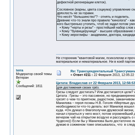
дефектной регенерации клеток).
Сословное (варны, цвета социума) управление см
дряхлость не за горами.
Что несёт "большинство"? - отнять и поделить.
Древние что-то знали про правило "кинолога" - как
кого быстренько утопить, чтоб не задал потом ум
• Кому "черты и резы" - простейший набор слов 
• Кому "буквица/руница" - высшее образование п
• Кому иероглифы - академики, доктора, кандида
Не сторонник "квантовой магии, психологии и проч
материальное и нематериальное. Ни в коей партии
terra
Re: Трансцендентальный Трансгумани
Модератор своей темы
«
Ответ #211 :
22 Февраля 2013, 12:05:22
Ветеран
Цитата: Владислав от 22 Февраля 2013, 12:56:5
Сообщений: 1811
для достижения своих грёз.
Грезы следует достигать? Или достигаются цели? 
Цитата : Грезы – это пассивное, но преднамеренн
грезят о чем-то приятном, радостном, заманчивом
Манилова – героя поэмы Н.В. Гоголя «Мертвые ду
необходимости что-то делать: вот Манилов вошел 
куда. «Он думал о благополучии дружеской жизни, 
начал строиться у него мост, потом огромнейший 
вечером чай на открытом воздухе и рассуждать о
Чудесно)) Если бы у Манилова было достаточно ли
думаю в сожженом томе описывалось, что в следу