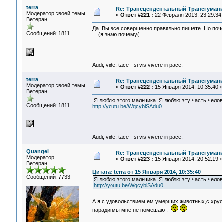
terra
Re: Трансцендентальный Трансгумани
Модератор своей темы
«
Ответ #221 :
22 Февраля 2013, 23:29:34
Ветеран
Да. Вы все совершенно правильно пишете. Но поч
Сообщений: 1811
....(я знаю почему(
Audi, vide, tace - si vis vivere in pace.
terra
Re: Трансцендентальный Трансгумани
Модератор своей темы
«
Ответ #222 :
15 Января 2014, 10:35:40 
Ветеран
Я люблю этого мальчика. Я люблю эту часть чело
Сообщений: 1811
http://youtu.be/WqcyblSAdu0
Audi, vide, tace - si vis vivere in pace.
Quangel
Re: Трансцендентальный Трансгумани
Модератор
«
Ответ #223 :
15 Января 2014, 20:52:19 
Ветеран
Цитата: terra от 15 Января 2014, 10:35:40
Сообщений: 7733
Я люблю этого мальчика. Я люблю эту часть чел
http://youtu.be/WqcyblSAdu0
А я с удовольствием ем умерших животных,с хрус
парадигмы мне не помешают.