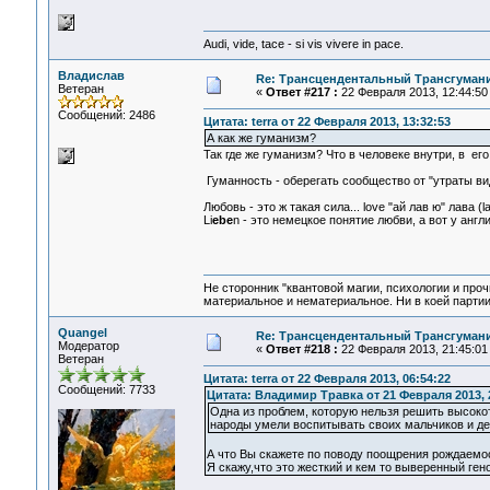
Audi, vide, tace - si vis vivere in pace.
Владислав
Re: Трансцендентальный Трансгумани
Ветеран
«
Ответ #217 :
22 Февраля 2013, 12:44:50
Сообщений: 2486
Цитата: terra от 22 Февраля 2013, 13:32:53
А как же гуманизм?
Так где же гуманизм? Что в человеке внутри, в ег
Гуманность - оберегать сообщество от "утраты вид
Любовь - это ж такая сила... love "ай лав ю" лава 
Li
ebe
n - это немецкое понятие любви, а вот у анг
Не сторонник "квантовой магии, психологии и проч
материальное и нематериальное. Ни в коей партии
Quangel
Re: Трансцендентальный Трансгумани
Модератор
«
Ответ #218 :
22 Февраля 2013, 21:45:01
Ветеран
Цитата: terra от 22 Февраля 2013, 06:54:22
Сообщений: 7733
Цитата: Владимир Травка от 21 Февраля 2013, 
Одна из проблем, которую нельзя решить высоко
народы умели воспитывать своих мальчиков и де
А что Вы скажете по поводу поощрения рождаемо
Я скажу,что это жесткий и кем то выверенный ген