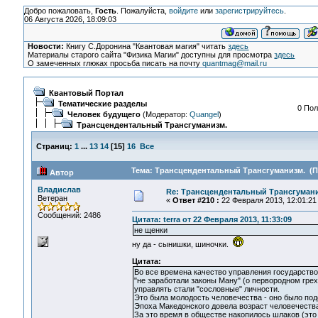
Добро пожаловать,
Гость
. Пожалуйста,
войдите
или
зарегистрируйтесь
.
06 Августа 2026, 18:09:03
Новости:
Книгу С.Доронина "Квантовая магия" читать
здесь
Материалы старого сайта "Физика Магии" доступны для просмотра
здесь
О замеченных глюках просьба писать на почту
quantmag@mail.ru
Квантовый Портал
Тематические разделы
0 Пол
Человек будущего
(Модератор:
Quangel
)
Трансцендентальный Трансгуманизм.
Страниц:
1
...
13
14
[
15
]
16
Все
Тема: Трансцендентальный Трансгуманизм. (Пр
Автор
Владислав
Re: Трансцендентальный Трансгумани
Ветеран
«
Ответ #210 :
22 Февраля 2013, 12:01:21
Сообщений: 2486
Цитата: terra от 22 Февраля 2013, 11:33:09
не щенки
ну да - сынишки, шиночки.
Цитата:
Во все времена качество управления государством
"не заработали законы Ману" (о первородном грехе
управлять стали "сословные" личности.
Это была молодость человечества - оно было подо
Эпоха Македонского довела возраст человечества 
За это время в обществе накопилось шлаков (это 