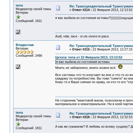
terra
Re: Трансцендентальный Трансгумани
Модератор своей темы
«
Ответ #214 :
22 Февраля 2013, 12:13:52
Ветеран
я вас выбила из состояния истомы?))))))))(ощущаю
Сообщений: 1811
Audi, vide, tace - si vis vivere in pace.
Владислав
Re: Трансцендентальный Трансгумани
Ветеран
«
Ответ #215 :
22 Февраля 2013, 12:27:15
Сообщений: 2486
Цитата: terra от 22 Февраля 2013, 13:13:52
я вас выбила из состояния истомы
Мнить не заборонено, мнить можно всё.
Все системы что-то излучают во вне и что-то из 
каждому по потребностям. Вы тоже "сияете" во вне
Кому-то и Ваше сияние по нраву, но кто-то его "от
Не сторонник "квантовой магии, психологии и проч
материальное и нематериальное. Ни в коей партии
terra
Re: Трансцендентальный Трансгумани
Модератор своей темы
«
Ответ #216 :
22 Февраля 2013, 12:32:53
Ветеран
А как же гуманизм? И любовь ко всему сущему? 
Сообщений: 1811