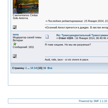
Сaementarius Civitas
Solis Aeterna
«
Последнее редактирование: 15 Января 2014, 21:1
«Осенний Ангел прячется в дождях. В листве янтарн
terra
Re: Трансцендентальный Трансгумани
Модератор своей темы
«
Ответ #224 :
16 Января 2014, 06:40:46 
Ветеран
Я тоже хищник. Но мы же разумные?
Сообщений: 1811
Audi, vide, tace - si vis vivere in pace.
Страниц:
1
...
13
14
[
15
]
16
Все
Powered by SMF 1.1.10