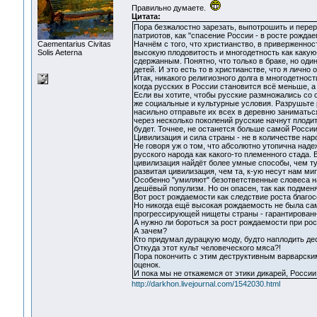
Правильно думаете.
Цитата:
Пора безжалостно зарезать, выпотрошить и перер
патриотов, как "спасение России - в росте рождае
Сaementarius Civitas
Начнём с того, что христианство, в приверженнос
Solis Aeterna
высокую плодовитость и многодетность как какую
сдержанным. Понятно, что только в браке, но оди
детей. И это есть то в христианстве, что я лично 
Итак, никакого религиозного долга в многодетнос
когда русских в России становится всё меньше, а
Если вы хотите, чтобы русские размножались со с
же социальные и культурные условия. Разрушьте р
насильно отправьте их всех в деревню заниматься
через несколько поколений русские начнут плодит
будет. Точнее, не останется больше самой России
Цивилизация и сила страны - не в количестве наро
Не говоря уж о том, что абсолютно утопична над
русского народа как какого-то племенного стада.
цивилизация найдёт более умные способы, чем туп
развитая цивилизация, чем та, к-ую несут нам ми
Особенно "умиляют" безответственные словеса нас
дешёвый популизм. Но он опасен, так как подмен
Вот рост рождаемости как следствие роста благосо
Но никогда ещё высокая рождаемость не была сама
прогрессирующей нищеты страны - гарантированн
А нужно ли бороться за рост рождаемости при рос
А зачем?
Кто придумал дурацкую моду, будто наплодить дес
Откуда этот культ человеческого мяса?!
Пора покончить с этим деструктивным варварским
оценок.
И пока мы не откажемся от этики дикарей, России
http://darkhon.livejournal.com/1542030.html