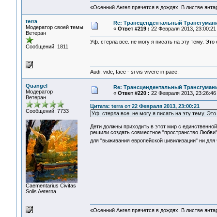
«Осенний Ангел прячется в дождях. В листве янтарн
terra
Re: Трансцендентальный Трансгумани
Модератор своей темы
«
Ответ #219 :
22 Февраля 2013, 23:00:21
Ветеран
Уф. стерла все. не могу я писать на эту тему. Эт
Сообщений: 1811
Audi, vide, tace - si vis vivere in pace.
Quangel
Re: Трансцендентальный Трансгумани
Модератор
«
Ответ #220 :
22 Февраля 2013, 23:26:46
Ветеран
Цитата: terra от 22 Февраля 2013, 23:00:21
Сообщений: 7733
Уф. стерла все. не могу я писать на эту тему. Эт
Дети должны приходить в этот мир с единственно
решили создать совместное "пространство Любви" 
для "выживания европейской цивилизации" ни для
Сaementarius Civitas
Solis Aeterna
«Осенний Ангел прячется в дождях. В листве янтарн