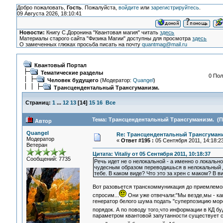
Добро пожаловать,
Гость
. Пожалуйста,
войдите
или
зарегистрируйтесь
.
09 Августа 2026, 18:10:41
Новости:
Книгу С.Доронина "Квантовая магия" читать
здесь
Материалы старого сайта "Физика Магии" доступны для просмотра
здесь
О замеченных глюках просьба писать на почту
quantmag@mail.ru
Квантовый Портал
Тематические разделы
0 Пол
Человек будущего
(Модератор:
Quangel
)
Трансцендентальный Трансгуманизм.
Страниц:
1
...
12
13
[
14
]
15
16
Все
Тема: Трансцендентальный Трансгуманизм. (Пр
Автор
Quangel
Re: Трансцендентальный Трансгумани
Модератор
«
Ответ #195 :
05 Сентября 2011, 14:18:23
Ветеран
Цитата: Vitaliy от 05 Сентября 2011, 10:18:37
Сообщений: 7735
Речь идет не о нелокальной - а именно о локальн
чудесным образом переводишься в нелокальный д
тебе. В каком виде? Что это за хрен с маком? В
Вот разовьется транскоммуникация до приемлемог
спросим...
Они уже отвечали:"Мы везде,мы - ка
генератор белого шума подать "суперпозицию морф
порядок. А по поводу того,что информации в КД бу
параметром квантовой запутанности существует с