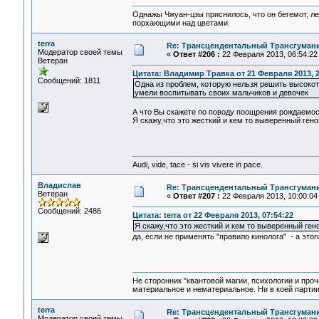
Однажы Чжуан-цзы приснилось, что он бегемот, л
порхающими над цветами.
terra
Re: Трансцендентальный Трансгумани
Модератор своей темы
«
Ответ #206 :
22 Февраля 2013, 06:54:22
Ветеран
Цитата: Владимир Травка от 21 Февраля 2013, 2
Сообщений: 1811
Одна из проблем, которую нельзя решить высоко
умели воспитывать своих мальчиков и девочек
А что Вы скажете по поводу поощрения рождаемос
Я скажу,что это жесткий и кем то выверенный гено
Audi, vide, tace - si vis vivere in pace.
Владислав
Re: Трансцендентальный Трансгумани
Ветеран
«
Ответ #207 :
22 Февраля 2013, 10:00:04
Сообщений: 2486
Цитата: terra от 22 Февраля 2013, 07:54:22
Я скажу,что это жесткий и кем то выверенный ген
да, если не применять "правило кинолога" - а этого
Не сторонник "квантовой магии, психологии и проч
материальное и нематериальное. Ни в коей партии
terra
Re: Трансцендентальный Трансгумани
Модератор своей темы