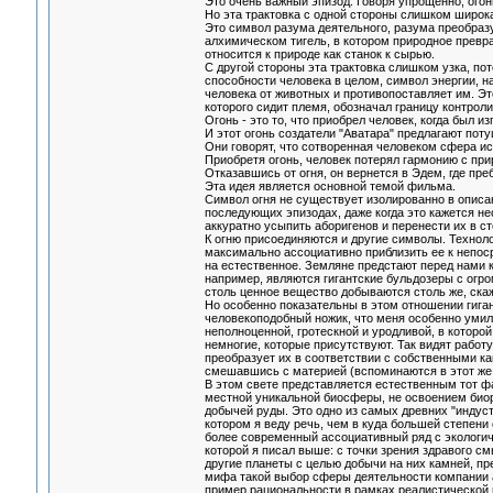
Это очень важный эпизод. Говоря упрощенно, огон
Но эта трактовка с одной стороны слишком широка,
Это символ разума деятельного, разума преобразу
алхимическом тигель, в котором природное превра
относится к природе как станок к сырью.
С другой стороны эта трактовка слишком узка, пот
способности человека в целом, символ энергии, н
человека от животных и противопоставляет им. Это
которого сидит племя, обозначал границу контрол
Огонь - это то, что приобрел человек, когда был из
И этот огонь создатели "Аватара" предлагают поту
Они говорят, что сотворенная человеком сфера ис
Приобретя огонь, человек потерял гармонию с приро
Отказавшись от огня, он вернется в Эдем, где пре
Эта идея является основной темой фильма.
Символ огня не существует изолированно в описа
последующих эпизодах, даже когда это кажется не
аккуратно усыпить аборигенов и перенести их в ст
К огню присоединяются и другие символы. Техноло
максимально ассоциативно приблизить ее к непос
на естественное. Земляне предстают перед нами 
например, являются гигантские бульдозеры с огро
столь ценное вещество добываются столь же, скаж
Но особенно показательны в этом отношении гиган
человекоподобный ножик, что меня особенно умил
неполноценной, гротескной и уродливой, в которо
немногие, которые присутствуют. Так видят работу
преобразует их в соответствии с собственными ка
смешавшись с материей (вспоминаются в этот же 
В этом свете представляется естественным тот фа
местной уникальной биосферы, не освоением биор
добычей руды. Это одно из самых древних "индуст
котором я веду речь, чем в куда большей степени
более современный ассоциативный ряд с экологич
которой я писал выше: с точки зрения здравого 
другие планеты с целью добычи на них камней, п
мифа такой выбор сферы деятельности компании а
пример рациональности в рамках реалистической 