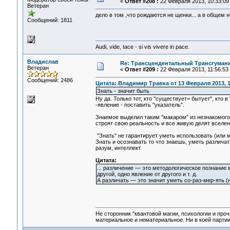
«
Ответ #208 :
22 Февраля 2013, 10:33:09
Ветеран
дело в том ,что рождаются не щенки... а в общем 
Сообщений: 1811
Audi, vide, tace - si vis vivere in pace.
Владислав
Re: Трансцендентальный Трансгумани
Ветеран
«
Ответ #209 :
22 Февраля 2013, 11:56:53
Сообщений: 2486
Цитата: Владимир Травка от 13 Февраля 2013, 1
Знать - значит быть
Ну да. Только тот, кто "существует= бытует", кто 
-явление - поставить "указатель".
Знаемое выделил таким "макаром" из незнакомого 
строят свою реальность и все живую делят вселен
"Знать" не гарантирует уметь использовать (или 
Знать и осознавать то что знаешь, уметь различат
разум, интеллект.
Цитата:
... различение — это методологическое познание м
другой, одно явление от другого и т. д.
А различать — это значит уметь со-раз-мер-ять 
Не сторонник "квантовой магии, психологии и проч
материальное и нематериальное. Ни в коей партии