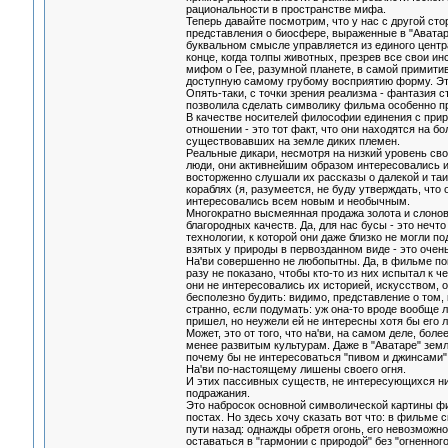
рациональности в пространстве мифа.
Теперь давайте посмотрим, что у нас с другой стор
представления о биосфере, выраженные в "Аватаре
буквальном смысле управляется из единого центра
конце, когда толпы животных, презрев все свои и
мифом о Гее, разумной планете, в самой примити
доступную самому грубому восприятию форму. Это 
Опять-таки, с точки зрения реализма - фантазия с
позволила сделать символику фильма особенно пр
В качестве носителей философии единения с приро
отношении - это тот факт, что они находятся на б
существовавших на земле диких племен.
Реальные дикари, несмотря на низкий уровень св
люди, они активнейшим образом интересовались и
восторженно слушали их рассказы о далекой и та
кораблях (я, разумеется, не буду утверждать, что
интересовались всем новым и необычным.
Многократно высмеянная продажа золота и слонов
благородных качеств. Да, для нас бусы - это нечт
технологии, к которой они даже близко не могли 
взятых у природы в первозданном виде - это очен
На'ви совершенно не любопытны. Да, в фильме пок
разу не показано, чтобы кто-то из них испытал к 
они не интересовались их историей, искусством, 
бесполезно будить: видимо, представление о том,
странно, если подумать: уж она-то вроде вообще лю
пришел, но неужели ей не интересны хотя бы его 
Может, это от того, что на'ви, на самом деле, бо
менее развитым культурам. Даже в "Аватаре" земл
почему бы не интересоваться "пивом и джинсами",
На'ви по-настоящему лишены своего огня.
И этих пассивных существ, не интересующихся ни
подражания.
Это набросок основной символической картины филь
постах. Но здесь хочу сказать вот что: в фильме 
пути назад: однажды обретя огонь, его невозможно
оставаться в "гармонии с природой" без "огненног