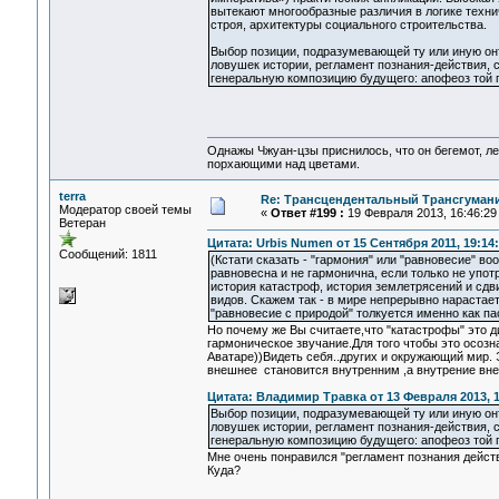
вытекают многообразные различия в логике технич
строя, архитектуры социального строительства.
Выбор позиции, подразумевающей ту или иную он
ловушек истории, регламент познания-действия, с
генеральную композицию будущего: апофеоз той п
Однажы Чжуан-цзы приснилось, что он бегемот, л
порхающими над цветами.
terra
Re: Трансцендентальный Трансгумани
Модератор своей темы
«
Ответ #199 :
19 Февраля 2013, 16:46:29
Ветеран
Цитата: Urbis Numen от 15 Сентября 2011, 19:14
Сообщений: 1811
(Кстати сказать - "гармония" или "равновесие" 
равновесна и не гармонична, если только не упот
история катастроф, история землетрясений и сдв
видов. Скажем так - в мире непрерывно нарастае
"равновесие с природой" толкуется именно как па
Но почему же Вы считаете,что "катастрофы" это 
гармоническое звучание.Для того чтобы это осозн
Аватаре))Видеть себя..других и окружающий мир.
внешнее становится внутренним ,а внутрение вн
Цитата: Владимир Травка от 13 Февраля 2013, 1
Выбор позиции, подразумевающей ту или иную он
ловушек истории, регламент познания-действия, с
генеральную композицию будущего: апофеоз той п
Мне очень понравился "регламент познания действ
Куда?