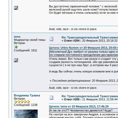
Вы достаточно гармоничный человек " с железной 
железной рукой ощутить шелк кожи? почувствоват
Он будет вечным и очень сильным)) если за ним 
Audi, vide, tace - si vis vivere in pace.
terra
Re: Трансцендентальный Трансгумани
Модератор своей темы
«
Ответ #204 :
20 Февраля 2013, 20:18:32
Ветеран
Цитата: Urbis Numen от 20 Февраля 2013, 20:50:
Сообщений: 1811
Абсолютный Дух требует от разума только одно,
по спирали постоянного преодоления дисгармони
Очень верно. Вот только сам разум и создает эту
создаем разность потенциалов. ибо где равновеси
сущности ( я не про наш Круг ,в котором мы 4 расс
А ведь Вы сейчас очень изящно вложили мне в ру
«
Последнее редактирование: 20 Февраля 2013, 21
Audi, vide, tace - si vis vivere in pace.
Владимир Травка
Re: Трансцендентальный Трансгумани
Ветеран
«
Ответ #205 :
21 Февраля 2013, 21:06:44
Сообщений: 1238
Цитата: terra от 19 Февраля 2013, 17:46:29
А так ли это?? Человечество движется? Куда?
Не смотря на все заморочки Андрея, в основном он
обращение внутрь себя. Техника только освобожда