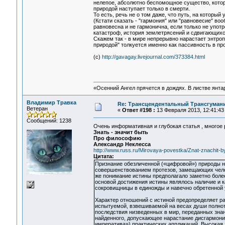
нелепое, абсолютно беспомощное существо, котор
природой наступает только в смерти.
То есть, речь не о том даже, что путь, на который
(Кстати сказать - "гармония" или "равновесие" в
равновесна и не гармонична, если только не употр
катастроф, история землетрясений и сдвигающихс
Скажем так - в мире непрерывно нарастает энтроп
природой" толкуется именно как пассивность в пр
(с)
http://gavagay.livejournal.com/373384.html
«Осенний Ангел прячется в дождях. В листве янтарн
Владимир Травка
Re: Трансцендентальный Трансгумани
Ветеран
«
Ответ #198 :
13 Февраля 2013, 12:41:43
Сообщений: 1238
Очень информативная и глубокая статья , многое
Знать - значит быть
Про философию
Александр Неклесса
http://www.russ.ru/Mirovaya-povestka/Znat-znachit-b
Цитата:
Признание обезличенной («цифровой») природы н
совершенствованием протезов, замещающих чело
же понимание истины предполагало заметно боле
основой достижения истины являлось наличие и 
сокровищницы в единожды и навечно обретенной 
Характер отношений с истиной предопределяет ра
испытуемой, взвешиваемой на весах души полноты
последствия низведенных в мир, переданных зна
найденного, допускающее нарастание дисгармоник 
императива») практических аппликаций. Высокая 