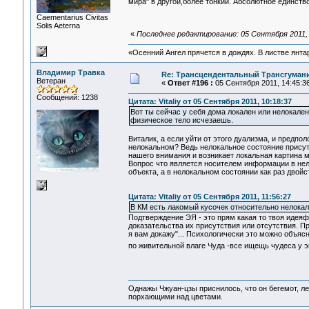
мира" в другой,более тонкий. Абсолютное единство
Сaementarius Civitas
Solis Aeterna
«
Последнее редактирование: 05 Сентября 2011, 
«Осенний Ангел прячется в дождях. В листве янтарн
Владимир Травка
Re: Трансцендентальный Трансгумани
Ветеран
«
Ответ #196 :
05 Сентября 2011, 14:45:36
Сообщений: 1238
Цитата: Vitaliy от 05 Сентября 2011, 10:18:37
Вот ты сейчас у себя дома локален или нелокале
физическое тело исчезаешь.
Виталик, а если уйти от этого дуализма, и предпо
нелокальном? Ведь нелокальное состояние присутс
нашего внимания и возникает локальная картина м
Вопрос что является носителем информации в нел
объекта, а в нелокальном состоянии как раз двойс
Цитата: Vitaliy от 05 Сентября 2011, 11:56:27
В КМ есть лакомый кусочек относительно нелокаль
Подтверждение ЭЯ - это прям какая то твоя идеяфи
доказательства их присутствия или отсутствия. Пр
я вам докажу"... Психологически это можно объя
по живительной влаге Чуда -все ищещь чудеса у эк
Однажы Чжуан-цзы приснилось, что он бегемот, л
порхающими над цветами.