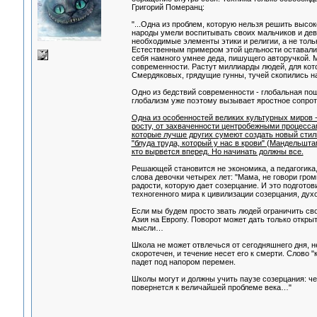
Григорий Померанц:
"...Одна из проблем, которую нельзя решить высо
народы умели воспитывать своих мальчиков и дево
необходимые элементы этики и религии, а не тол
Естественным примером этой цельности оставалис
себя намного умнее деда, пишущего авторучкой. М
современности. Растут миллиарды людей, для ко
Смердяковых, грядущие гунны, тучей скопились на
Одно из бедствий современности - глобальная пош
глобализм уже поэтому вызывает яростное сопроти
Одна из особенностей великих культурных миров -
росту, от захваченности центробежными процесса
которые лучше других сумеют создать новый стиль
"блуда труда, который у нас в крови" (Мандельшт
кто вырвется вперед. Но начинать должны все.
Решающей становится не экономика, а педагогика,
слова девочки четырех лет: "Мама, не говори гро
радости, которую дает созерцание. И это подгото
техногенного мира к цивилизации созерцания, духо
Если мы будем просто звать людей ограничить свои
Азия на Европу. Поворот может дать только открыт
мысли…
Школа не может отвлечься от сегодняшнего дня, н
скоротечен, и течение несет его к смерти. Слово 
падет под напором перемен.
Школы могут и должны учить паузе созерцания: че
повернется к величайшей проблеме века…"