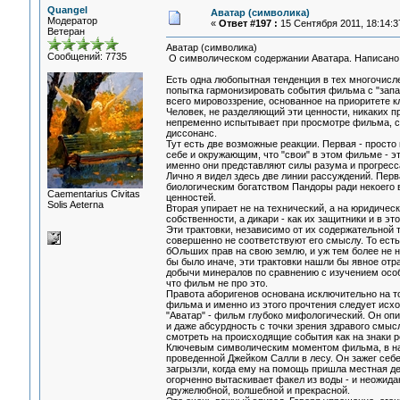
Quangel
Аватар (символика)
Модератор
«
Ответ #197 :
15 Сентября 2011, 18:14:3
Ветеран
Аватар (символика)
Сообщений: 7735
О символическом содержании Аватара. Написано и
Есть одна любопытная тенденция в тех многочислен
попытка гармонизировать события фильма с "запа
всего мировоззрение, основанное на приоритете кл
Человек, не разделяющий эти ценности, никаких п
непременно испытывает при просмотре фильма, с
диссонанс.
Тут есть две возможные реакции. Первая - просто 
себе и окружающим, что "свои" в этом фильме - эт
именно они представляют силы разума и прогресс
Лично я видел здесь две линии рассуждений. Перв
биологическим богатством Пандоры ради некоего 
Сaementarius Civitas
ценностей.
Solis Aeterna
Вторая упирает не на технический, а на юридичес
собственности, а дикари - как их защитники и в 
Эти трактовки, независимо от их содержательной 
совершенно не соответствуют его смыслу. То есть
бОльших прав на свою землю, и уж тем более не н
бы было иначе, эти трактовки нашли бы явное от
добычи минералов по сравнению с изучением особ
что фильм не про это.
Правота аборигенов основана исключительно на то
фильма и именно из этого прочтения следует исход
"Аватар" - фильм глубоко мифологический. Он оп
и даже абсурдность с точки зрения здравого смыс
смотреть на происходящие события как на знаки ре
Ключевым символическим моментом фильма, в наи
проведенной Джейком Салли в лесу. Он зажег себе
загрызли, когда ему на помощь пришла местная дев
огорченно вытаскивает факел из воды - и неожиданн
дружелюбной, волшебной и прекрасной.