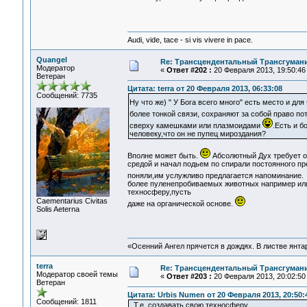
Audi, vide, tace - si vis vivere in pace.
Quangel
Re: Трансцендентальный Трансгумани
Модератор
«
Ответ #202 :
20 Февраля 2013, 19:50:46
Ветеран
Цитата: terra от 20 Февраля 2013, 06:33:08
Сообщений: 7735
Ну что же) " У Бога всего много" есть место и дл
более тонкой связи, сохраняют за собой право п
сверху камешками или плазмоидами
.Есть и б
человеку,что он не пупец мироздания?
Вполне может быть.
Абсолютный Дух требует о
средой и начал подьем по спирали постоянного пр
поняли,им услужливо предлагается напоминание
более пуленепробиваемых животных например или
техносферу,пусть
Сaementarius Civitas
даже на органической основе.
Solis Aeterna
«Осенний Ангел прячется в дождях. В листве янтарн
terra
Re: Трансцендентальный Трансгумани
Модератор своей темы
«
Ответ #203 :
20 Февраля 2013, 20:02:50
Ветеран
Цитата: Urbis Numen от 20 Февраля 2013, 20:50:
Сообщений: 1811
. Т.е. создавать свою техносферу,