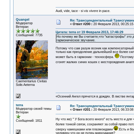
Audi, vide, tace - si vis vivere in pace.
Quangel
Re: Трансцендентальный Трансгумани
Модератор
«
Ответ #200 :
20 Февраля 2013, 00:25:15
Ветеран
Цитата: terra от 19 Февраля 2013, 17:46:29
Сообщений: 7735
Но почему же Вы считаете,что "катастрофы" это 
гармоническое звучание.
Потому что сам разум возник как компенсаторный
только как преодоление дальнейшей все более сил
может быть в гармонии - техносфера.
Поэтому 
сгонят жалких синих кошек с месторождения ана
Сaementarius Civitas
Solis Aeterna
«Осенний Ангел прячется в дождях. В листве янтарн
terra
Re: Трансцендентальный Трансгумани
Модератор своей темы
«
Ответ #201 :
20 Февраля 2013, 06:33:08
Ветеран
Ну что же) " У Бога всего много" есть место и для
Сообщений: 1811
более тонкой связи, сохраняют за собой право по
сверху камешками или плазмоидами
.Есть и б
человеку,что он не пупец мироздания?