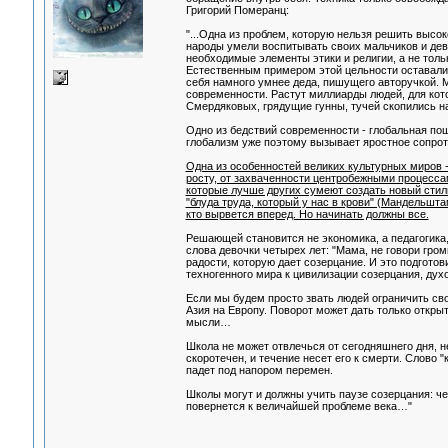
Григорий Померанц:
"...Одна из проблем, которую нельзя решить высо
народы умели воспитывать своих мальчиков и дево
необходимые элементы этики и религии, а не тол
Естественным примером этой цельности оставалис
себя намного умнее деда, пишущего авторучкой. М
современности. Растут миллиарды людей, для ко
Смердяковых, грядущие гунны, тучей скопились на
Одно из бедствий современности - глобальная пош
глобализм уже поэтому вызывает яростное сопроти
Одна из особенностей великих культурных миров -
росту, от захваченности центробежными процесса
которые лучше других сумеют создать новый стиль
"блуда труда, который у нас в крови" (Мандельшт
кто вырвется вперед. Но начинать должны все.
Решающей становится не экономика, а педагогика,
слова девочки четырех лет: "Мама, не говори гро
радости, которую дает созерцание. И это подгото
техногенного мира к цивилизации созерцания, духо
Если мы будем просто звать людей ограничить свои
Азия на Европу. Поворот может дать только открыт
мысли…
Школа не может отвлечься от сегодняшнего дня, н
скоротечен, и течение несет его к смерти. Слово 
падет под напором перемен.
Школы могут и должны учить паузе созерцания: че
повернется к величайшей проблеме века…"