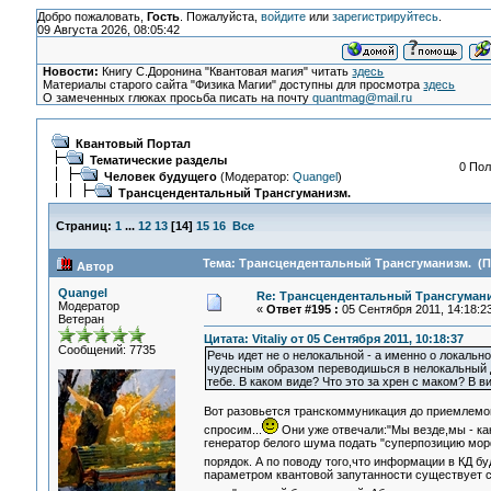
Добро пожаловать,
Гость
. Пожалуйста,
войдите
или
зарегистрируйтесь
.
09 Августа 2026, 08:05:42
Новости:
Книгу С.Доронина "Квантовая магия" читать
здесь
Материалы старого сайта "Физика Магии" доступны для просмотра
здесь
О замеченных глюках просьба писать на почту
quantmag@mail.ru
Квантовый Портал
Тематические разделы
0 Пол
Человек будущего
(Модератор:
Quangel
)
Трансцендентальный Трансгуманизм.
Страниц:
1
...
12
13
[
14
]
15
16
Все
Тема: Трансцендентальный Трансгуманизм. (Пр
Автор
Quangel
Re: Трансцендентальный Трансгумани
Модератор
«
Ответ #195 :
05 Сентября 2011, 14:18:23
Ветеран
Цитата: Vitaliy от 05 Сентября 2011, 10:18:37
Сообщений: 7735
Речь идет не о нелокальной - а именно о локальн
чудесным образом переводишься в нелокальный д
тебе. В каком виде? Что это за хрен с маком? В
Вот разовьется транскоммуникация до приемлемог
спросим...
Они уже отвечали:"Мы везде,мы - ка
генератор белого шума подать "суперпозицию морф
порядок. А по поводу того,что информации в КД бу
параметром квантовой запутанности существует с