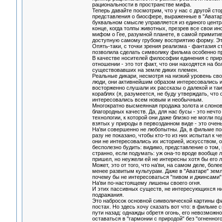
рациональности в пространстве мифа.
Теперь давайте посмотрим, что у нас с другой стор
представления о биосфере, выраженные в "Аватаре
буквальном смысле управляется из единого центра
конце, когда толпы животных, презрев все свои и
мифом о Гее, разумной планете, в самой примити
доступную самому грубому восприятию форму. Это 
Опять-таки, с точки зрения реализма - фантазия с
позволила сделать символику фильма особенно пр
В качестве носителей философии единения с приро
отношении - это тот факт, что они находятся на б
существовавших на земле диких племен.
Реальные дикари, несмотря на низкий уровень св
люди, они активнейшим образом интересовались и
восторженно слушали их рассказы о далекой и та
кораблях (я, разумеется, не буду утверждать, что
интересовались всем новым и необычным.
Многократно высмеянная продажа золота и слонов
благородных качеств. Да, для нас бусы - это нечт
технологии, к которой они даже близко не могли 
взятых у природы в первозданном виде - это очен
На'ви совершенно не любопытны. Да, в фильме пок
разу не показано, чтобы кто-то из них испытал к 
они не интересовались их историей, искусством, 
бесполезно будить: видимо, представление о том,
странно, если подумать: уж она-то вроде вообще лю
пришел, но неужели ей не интересны хотя бы его 
Может, это от того, что на'ви, на самом деле, бо
менее развитым культурам. Даже в "Аватаре" земл
почему бы не интересоваться "пивом и джинсами",
На'ви по-настоящему лишены своего огня.
И этих пассивных существ, не интересующихся ни
подражания.
Это набросок основной символической картины филь
постах. Но здесь хочу сказать вот что: в фильме 
пути назад: однажды обретя огонь, его невозможно
оставаться в "гармонии с природой" без "огненног