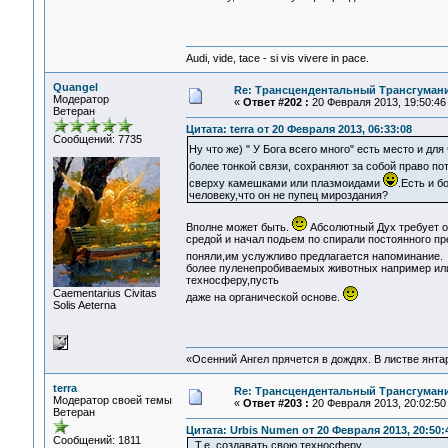
Audi, vide, tace - si vis vivere in pace.
Quangel
Re: Трансцендентальный Трансгумани
Модератор
«
Ответ #202 :
20 Февраля 2013, 19:50:46
Ветеран
Цитата: terra от 20 Февраля 2013, 06:33:08
Сообщений: 7735
Ну что же) " У Бога всего много" есть место и дл
более тонкой связи, сохраняют за собой право п
сверху камешками или плазмоидами
.Есть и б
человеку,что он не пупец мироздания?
Вполне может быть.
Абсолютный Дух требует о
средой и начал подьем по спирали постоянного пр
поняли,им услужливо предлагается напоминание
более пуленепробиваемых животных например или
техносферу,пусть
Сaementarius Civitas
даже на органической основе.
Solis Aeterna
«Осенний Ангел прячется в дождях. В листве янтарн
terra
Re: Трансцендентальный Трансгумани
Модератор своей темы
«
Ответ #203 :
20 Февраля 2013, 20:02:50
Ветеран
Цитата: Urbis Numen от 20 Февраля 2013, 20:50:
Сообщений: 1811
. Т.е. создавать свою техносферу,