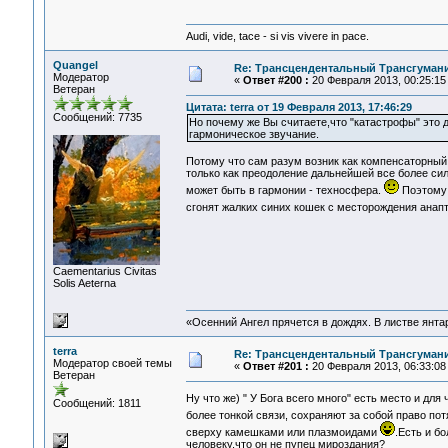
Audi, vide, tace - si vis vivere in pace.
Quangel
Re: Трансцендентальный Трансгумани
Модератор
«
Ответ #200 :
20 Февраля 2013, 00:25:15
Ветеран
Цитата: terra от 19 Февраля 2013, 17:46:29
Сообщений: 7735
Но почему же Вы считаете,что "катастрофы" это 
гармоническое звучание.
Потому что сам разум возник как компенсаторный
только как преодоление дальнейшей все более сил
может быть в гармонии - техносфера.
Поэтому 
сгонят жалких синих кошек с месторождения ана
Сaementarius Civitas
Solis Aeterna
«Осенний Ангел прячется в дождях. В листве янтарн
terra
Re: Трансцендентальный Трансгумани
Модератор своей темы
«
Ответ #201 :
20 Февраля 2013, 06:33:08
Ветеран
Ну что же) " У Бога всего много" есть место и для
Сообщений: 1811
более тонкой связи, сохраняют за собой право по
сверху камешками или плазмоидами
.Есть и б
человеку,что он не пупец мироздания?