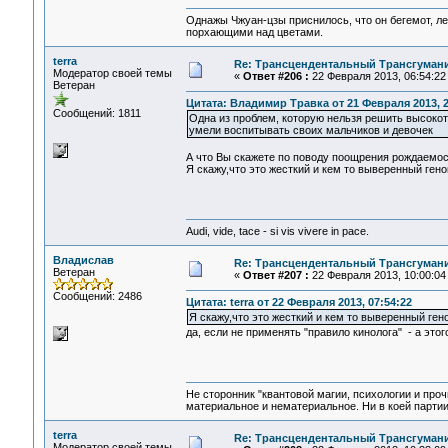
Однажы Чжуан-цзы приснилось, что он бегемот, л
порхающими над цветами.
terra
Re: Трансцендентальный Трансгумани
Модератор своей темы
«
Ответ #206 :
22 Февраля 2013, 06:54:22
Ветеран
Цитата: Владимир Травка от 21 Февраля 2013, 2
Сообщений: 1811
Одна из проблем, которую нельзя решить высоко
умели воспитывать своих мальчиков и девочек
А что Вы скажете по поводу поощрения рождаемос
Я скажу,что это жесткий и кем то выверенный гено
Audi, vide, tace - si vis vivere in pace.
Владислав
Re: Трансцендентальный Трансгумани
Ветеран
«
Ответ #207 :
22 Февраля 2013, 10:00:04
Сообщений: 2486
Цитата: terra от 22 Февраля 2013, 07:54:22
Я скажу,что это жесткий и кем то выверенный ген
да, если не применять "правило кинолога" - а этого
Не сторонник "квантовой магии, психологии и проч
материальное и нематериальное. Ни в коей партии
terra
Re: Трансцендентальный Трансгумани
Модератор своей темы