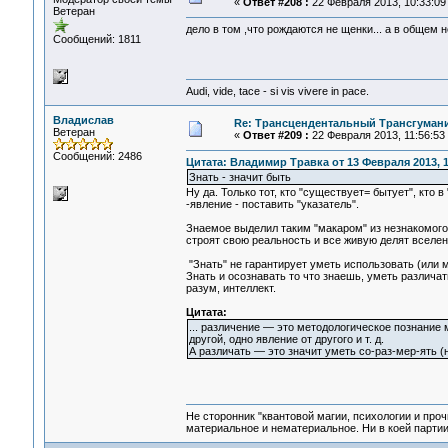
«
Ответ #208 :
22 Февраля 2013, 10:33:09
Ветеран
дело в том ,что рождаются не щенки... а в общем 
Сообщений: 1811
Audi, vide, tace - si vis vivere in pace.
Владислав
Re: Трансцендентальный Трансгумани
Ветеран
«
Ответ #209 :
22 Февраля 2013, 11:56:53
Сообщений: 2486
Цитата: Владимир Травка от 13 Февраля 2013, 1
Знать - значит быть
Ну да. Только тот, кто "существует= бытует", кто 
-явление - поставить "указатель".
Знаемое выделил таким "макаром" из незнакомого 
строят свою реальность и все живую делят вселен
"Знать" не гарантирует уметь использовать (или 
Знать и осознавать то что знаешь, уметь различат
разум, интеллект.
Цитата:
... различение — это методологическое познание м
другой, одно явление от другого и т. д.
А различать — это значит уметь со-раз-мер-ять 
Не сторонник "квантовой магии, психологии и проч
материальное и нематериальное. Ни в коей партии