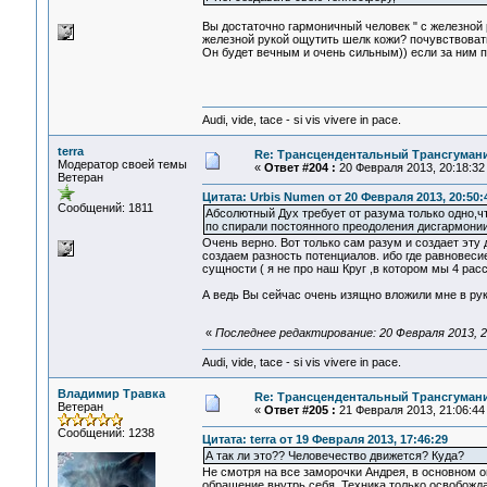
Вы достаточно гармоничный человек " с железной 
железной рукой ощутить шелк кожи? почувствоват
Он будет вечным и очень сильным)) если за ним 
Audi, vide, tace - si vis vivere in pace.
terra
Re: Трансцендентальный Трансгумани
Модератор своей темы
«
Ответ #204 :
20 Февраля 2013, 20:18:32
Ветеран
Цитата: Urbis Numen от 20 Февраля 2013, 20:50:
Сообщений: 1811
Абсолютный Дух требует от разума только одно,
по спирали постоянного преодоления дисгармони
Очень верно. Вот только сам разум и создает эту
создаем разность потенциалов. ибо где равновеси
сущности ( я не про наш Круг ,в котором мы 4 расс
А ведь Вы сейчас очень изящно вложили мне в ру
«
Последнее редактирование: 20 Февраля 2013, 21
Audi, vide, tace - si vis vivere in pace.
Владимир Травка
Re: Трансцендентальный Трансгумани
Ветеран
«
Ответ #205 :
21 Февраля 2013, 21:06:44
Сообщений: 1238
Цитата: terra от 19 Февраля 2013, 17:46:29
А так ли это?? Человечество движется? Куда?
Не смотря на все заморочки Андрея, в основном он
обращение внутрь себя. Техника только освобожда