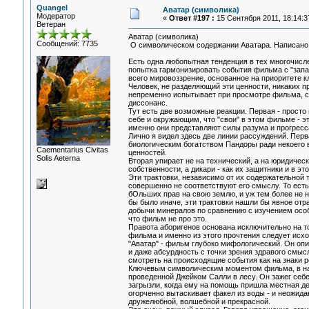
Quangel
Аватар (символика)
Модератор
«
Ответ #197 :
15 Сентября 2011, 18:14:3
Ветеран
Аватар (символика)
Сообщений: 7735
О символическом содержании Аватара. Написано и
Есть одна любопытная тенденция в тех многочислен
попытка гармонизировать события фильма с "запа
всего мировоззрение, основанное на приоритете кл
Человек, не разделяющий эти ценности, никаких п
непременно испытывает при просмотре фильма, с
диссонанс.
Тут есть две возможные реакции. Первая - просто 
себе и окружающим, что "свои" в этом фильме - эт
именно они представляют силы разума и прогресс
Лично я видел здесь две линии рассуждений. Перв
биологическим богатством Пандоры ради некоего 
Сaementarius Civitas
ценностей.
Solis Aeterna
Вторая упирает не на технический, а на юридичес
собственности, а дикари - как их защитники и в 
Эти трактовки, независимо от их содержательной 
совершенно не соответствуют его смыслу. То есть
бОльших прав на свою землю, и уж тем более не н
бы было иначе, эти трактовки нашли бы явное от
добычи минералов по сравнению с изучением особ
что фильм не про это.
Правота аборигенов основана исключительно на то
фильма и именно из этого прочтения следует исход
"Аватар" - фильм глубоко мифологический. Он оп
и даже абсурдность с точки зрения здравого смыс
смотреть на происходящие события как на знаки ре
Ключевым символическим моментом фильма, в наи
проведенной Джейком Салли в лесу. Он зажег себе
загрызли, когда ему на помощь пришла местная дев
огорченно вытаскивает факел из воды - и неожиданн
дружелюбной, волшебной и прекрасной.