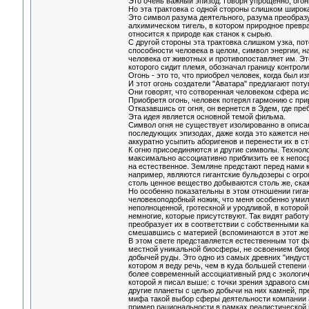
Это очень важный эпизод. Говоря упрощенно, огон
Но эта трактовка с одной стороны слишком широка,
Это символ разума деятельного, разума преобразу
алхимическом тигель, в котором природное превра
относится к природе как станок к сырью.
С другой стороны эта трактовка слишком узка, пот
способности человека в целом, символ энергии, н
человека от животных и противопоставляет им. Это
которого сидит племя, обозначал границу контрол
Огонь - это то, что приобрел человек, когда был из
И этот огонь создатели "Аватара" предлагают поту
Они говорят, что сотворенная человеком сфера ис
Приобретя огонь, человек потерял гармонию с приро
Отказавшись от огня, он вернется в Эдем, где пре
Эта идея является основной темой фильма.
Символ огня не существует изолированно в описа
последующих эпизодах, даже когда это кажется не
аккуратно усыпить аборигенов и перенести их в ст
К огню присоединяются и другие символы. Техноло
максимально ассоциативно приблизить ее к непос
на естественное. Земляне предстают перед нами 
например, являются гигантские бульдозеры с огро
столь ценное вещество добываются столь же, скаж
Но особенно показательны в этом отношении гиган
человекоподобный ножик, что меня особенно умил
неполноценной, гротескной и уродливой, в которо
немногие, которые присутствуют. Так видят работу
преобразует их в соответствии с собственными ка
смешавшись с материей (вспоминаются в этот же 
В этом свете представляется естественным тот фа
местной уникальной биосферы, не освоением биор
добычей руды. Это одно из самых древних "индуст
котором я веду речь, чем в куда большей степени
более современный ассоциативный ряд с экологич
которой я писал выше: с точки зрения здравого 
другие планеты с целью добычи на них камней, п
мифа такой выбор сферы деятельности компании а
пример рациональности в рамках реалистической 