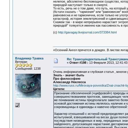
нелепое, абсолютно беспомощное существо, котор
природой наступает только в смерти.
То есть, речь не о том даже, что путь, на который
(Кстати сказать - "гармония" или "равновесие" в
равновесна и не гармонична, если только не употр
катастроф, история землетрясений и сдвигающихс
Скажем так - в мире непрерывно нарастает энтроп
природой" толкуется именно как пассивность в пр
(с)
http://gavagay.livejournal.com/373384.html
«Осенний Ангел прячется в дождях. В листве янтарн
Владимир Травка
Re: Трансцендентальный Трансгумани
Ветеран
«
Ответ #198 :
13 Февраля 2013, 12:41:43
Сообщений: 1238
Очень информативная и глубокая статья , многое
Знать - значит быть
Про философию
Александр Неклесса
http://www.russ.ru/Mirovaya-povestka/Znat-znachit-b
Цитата:
Признание обезличенной («цифровой») природы н
совершенствованием протезов, замещающих чело
же понимание истины предполагало заметно боле
основой достижения истины являлось наличие и 
сокровищницы в единожды и навечно обретенной 
Характер отношений с истиной предопределяет ра
испытуемой, взвешиваемой на весах души полноты
последствия низведенных в мир, переданных зна
найденного, допускающее нарастание дисгармоник 
императива») практических аппликаций. Высокая 