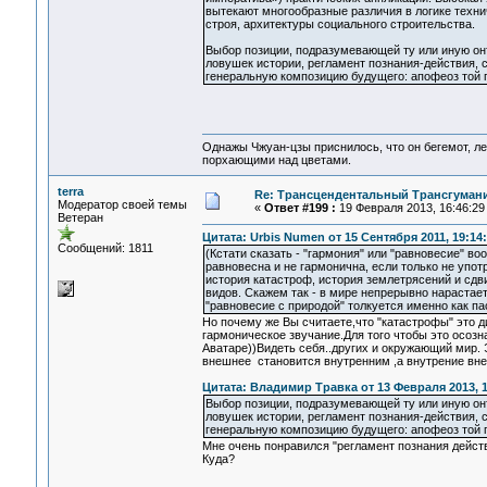
вытекают многообразные различия в логике технич
строя, архитектуры социального строительства.
Выбор позиции, подразумевающей ту или иную он
ловушек истории, регламент познания-действия, с
генеральную композицию будущего: апофеоз той п
Однажы Чжуан-цзы приснилось, что он бегемот, л
порхающими над цветами.
terra
Re: Трансцендентальный Трансгумани
Модератор своей темы
«
Ответ #199 :
19 Февраля 2013, 16:46:29
Ветеран
Цитата: Urbis Numen от 15 Сентября 2011, 19:14
Сообщений: 1811
(Кстати сказать - "гармония" или "равновесие" 
равновесна и не гармонична, если только не упот
история катастроф, история землетрясений и сдв
видов. Скажем так - в мире непрерывно нарастае
"равновесие с природой" толкуется именно как па
Но почему же Вы считаете,что "катастрофы" это 
гармоническое звучание.Для того чтобы это осозн
Аватаре))Видеть себя..других и окружающий мир.
внешнее становится внутренним ,а внутрение вн
Цитата: Владимир Травка от 13 Февраля 2013, 1
Выбор позиции, подразумевающей ту или иную он
ловушек истории, регламент познания-действия, с
генеральную композицию будущего: апофеоз той п
Мне очень понравился "регламент познания действ
Куда?