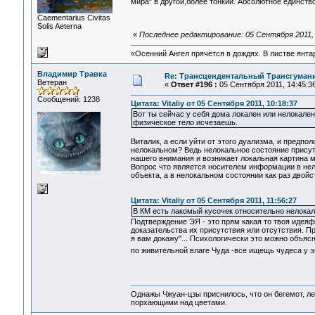
мира" в другой,более тонкий. Абсолютное единство
Сaementarius Civitas
Solis Aeterna
«
Последнее редактирование: 05 Сентября 2011, 
«Осенний Ангел прячется в дождях. В листве янтарн
Владимир Травка
Re: Трансцендентальный Трансгумани
Ветеран
«
Ответ #196 :
05 Сентября 2011, 14:45:36
Сообщений: 1238
Цитата: Vitaliy от 05 Сентября 2011, 10:18:37
Вот ты сейчас у себя дома локален или нелокале
физическое тело исчезаешь.
Виталик, а если уйти от этого дуализма, и предпо
нелокальном? Ведь нелокальное состояние присутс
нашего внимания и возникает локальная картина м
Вопрос что является носителем информации в нел
объекта, а в нелокальном состоянии как раз двойс
Цитата: Vitaliy от 05 Сентября 2011, 11:56:27
В КМ есть лакомый кусочек относительно нелокаль
Подтверждение ЭЯ - это прям какая то твоя идеяфи
доказательства их присутствия или отсутствия. Пр
я вам докажу"... Психологически это можно объя
по живительной влаге Чуда -все ищещь чудеса у эк
Однажы Чжуан-цзы приснилось, что он бегемот, л
порхающими над цветами.