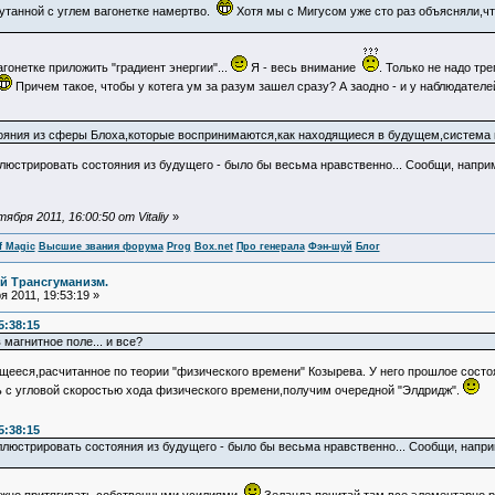
путанной с углем вагонетке намертво.
Хотя мы с Мигусом уже сто раз объясняли,чт
вагонетке приложить "градиент энергии"...
Я - весь внимание
. Только не надо тр
Причем такое, чтобы у котега ум за разум зашел сразу? А заодно - и у наблюдателе
ояния из сферы Блоха,которые воспринимаются,как находящиеся в будущем,система м
люстрировать состояния из будущего - было бы весьма нравственно... Сообщи, наприме
бря 2011, 16:00:50 от Vitaliy
»
f Magic
Высшие звания форума
Prog
Box.net
Про генерала
Фэн-шуй
Блог
й Трансгуманизм.
 2011, 19:53:19 »
5:38:15
 магнитное поле... и все?
ееся,расчитанное по теории "физического времени" Козырева. У него прошлое состоя
 с угловой скоростью хода физического времени,получим очередной "Элдридж".
5:38:15
люстрировать состояния из будущего - было бы весьма нравственно... Сообщи, наприм