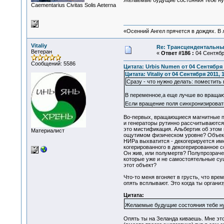
Желаемые будущие состояния тебе ну
Сaementarius Civitas Solis Aeterna
«Осенний Ангел прячется в дождях. В л
Vitaliy
Re: Трансцендентальны
Ветеран
«
Ответ #186 :
04 Сентября
Сообщений: 5586
Цитата: Urbis Numen от 04 Сентября 2
Цитата: Vitaliy от 04 Сентября 2011, 
Сразу - что нужно делать: поместить в
В переменное,а еще лучше во вращающ
Если вращение поля синхронизироват
Во-первых, вращающиеся магнитные по
и генераторы рутинно рассчитываются 
это мистификация. Альбертик об этом 
Материалист
ощутимом физическом уровне? Объект и
НИРа выхватится - декогерируется име
когерированного в декогерированное со
Он жив, или полумертв? Полупрозрачен
которые уже и не самостоятельные сущно
этот объект?
Что-то меня вгоняет в грусть, что вре
опять всплывают. Это когда ты органи
Цитата:
Желаемые будущие состояния тебе н
Опять ты на Зеланда киваешь. Мне это 