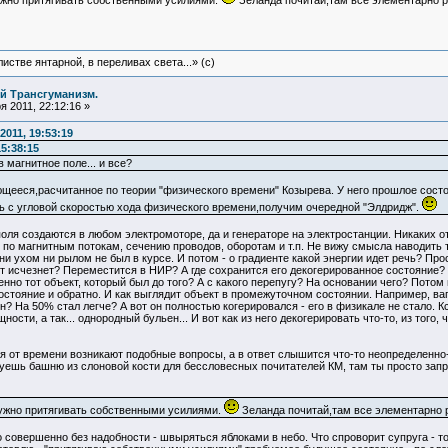
жно притягивать собственными усилиями.
Зеланда почитай,там все элементарно ра
истве янтарной, в переливах света...» (c)
й Трансгуманизм.
 2011, 22:12:16 »
011, 19:53:19
15:38:15
 магнитное поле... и все?
ееся,расчитанное по теории "физического времени" Козырева. У него прошлое состо
ь с угловой скоростью хода физического времени,получим очередной "Элдридж".
ля создаются в любом электромоторе, да и генераторе на электростанции. Никаких о
по магнитным потокам, сечению проводов, оборотам и т.п. Не вижу смысла наводить т
ни ухом ни рылом не был в курсе. И потом - о градиенте какой энергии идет речь? Про
счезнет? Переместится в НИР? А где сохранится его декогерированное состояние? Черт
нно тот объект, который был до того? А с какого перепугу? На основании чего? Пото
стояние и обратно. И как выглядит объект в промежуточном состоянии. Например, вагон
? На 50% стал легче? А вот он полностью когерировался - его в физикале не стало. К
сти, а так... однородный бульен... И вот как из него декогерировать что-то, из того,
мя от времени возникают подобные вопросы, а в ответ слышится что-то неопределенно-
зуешь башню из слоновой кости для бессловесных почитателей КМ, там ты просто запр
ужно притягивать собственными усилиями.
Зеланда почитай,там все элементарно ра
совершенно без надобности - швыряться яблоками в небо. Что спроворит супруга - то 