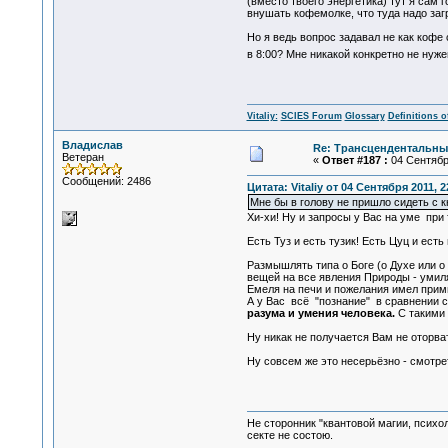
(вместо твоего энергетика) тут я сам
внушать кофемолке, что туда надо загр
Но я ведь вопрос задавал не как кофе
в 8:00? Мне никакой конкретно не нуже
Vitaliy:
SCIES Forum
Glossary
Definitions o
Владислав
Re: Трансцендентальны
Ветеран
«
Ответ #187 :
04 Сентября
Сообщений: 2486
Цитата: Vitaliy от 04 Сентября 2011, 2
Мне бы в голову не пришло сидеть с к
Хи-хи! Ну и запросы у Вас на уме при 
Есть Туз и есть тузик! Есть Цуц и ест
Размышлять типа о Боге (о Духе или о
вещей на все явления Природы - умил
Емеля на печи и пожелания имел прим
А у Вас всё "познание" в сравнении с
разума и умения человека.
С такими 
Ну никак не получается Вам не оторва
Ну совсем же это несерьёзно - смотре
Не сторонник "квантовой магии, психо
секте не состою.