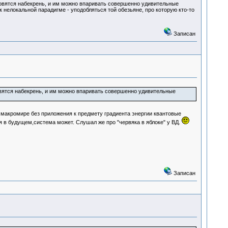
новятся набекрень, и им можно впаривать совершенно удивительные
 нелокальной парадигме - уподобляться той обезьяне, про которую кто-то
Записан
овятся набекрень, и им можно впаривать совершенно удивительные
 макромире без приложения к предмету градиента энергии квантовые
 в будущем,система может. Слушал же про "червяка в яблоке" у ВД.
Записан