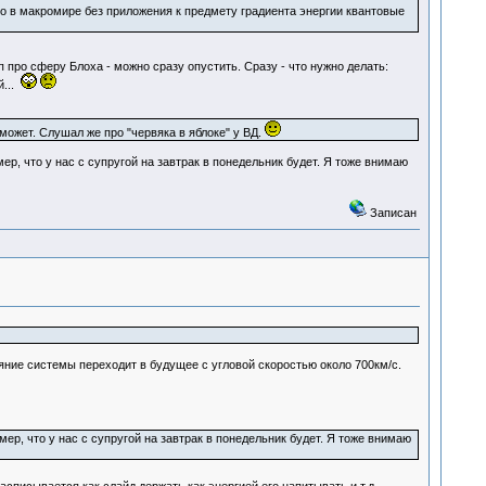
о в макромире без приложения к предмету градиента энергии квантовые
еп про сферу Блоха - можно сразу опустить. Сразу - что нужно делать:
й...
ожет. Слушал же про "червяка в яблоке" у ВД.
р, что у нас с супругой на завтрак в понедельник будет. Я тоже внимаю
Записан
ние системы переходит в будущее с угловой скоростью около 700км/c.
ер, что у нас с супругой на завтрак в понедельник будет. Я тоже внимаю