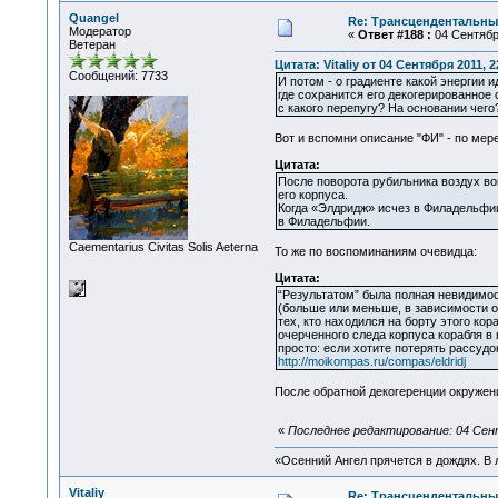
Quangel
Re: Трансцендентальны
Модератор
«
Ответ #188 :
04 Сентября
Ветеран
Цитата: Vitaliy от 04 Сентября 2011, 2
Сообщений: 7733
И потом - о градиенте какой энергии
где сохранится его декогерированное с
с какого перепугу? На основании чего
Вот и вспомни описание "ФИ" - по мер
Цитата:
После поворота рубильника воздух вок
его корпуса.
Когда «Элдридж» исчез в Филадельфии,
в Филадельфии.
Сaementarius Civitas Solis Aeterna
То же по воспоминаниям очевидца:
Цитата:
“Результатом” была полная невидимос
(больше или меньше, в зависимости о
тех, кто находился на борту этого кор
очерченного следа корпуса корабля в 
просто: если хотите потерять рассудо
http://moikompas.ru/compas/eldridj
После обратной декогеренции окружен
«
Последнее редактирование: 04 Сент
«Осенний Ангел прячется в дождях. В л
Vitaliy
Re: Трансцендентальны