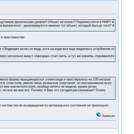
на ощутимом физическом уровне? Объект исчезнет? Переместится в НИР? А
Ра выхватится - декогерируется именно тот объект, который был до того? А
 в пространстве:
 «Элдридж» исчез из виду, хотя на воде все еще виднелось углубление от
рез несколько минут «призрак» стал таять, и тут же корабль «проявился»
е имело форму вращающегося эллипсоида и простиралось на 100 метров
лся в этом поле, имели лишь размытые очертания, но воспринимали всех
лся вне магнитного поля, вообще ничего не видели, кроме резко
ю, но все же вне его. Почему я Вам это сегодня рассказываю? Очень
я систем после возвращения из нелокального состояния не произошло.
Записан