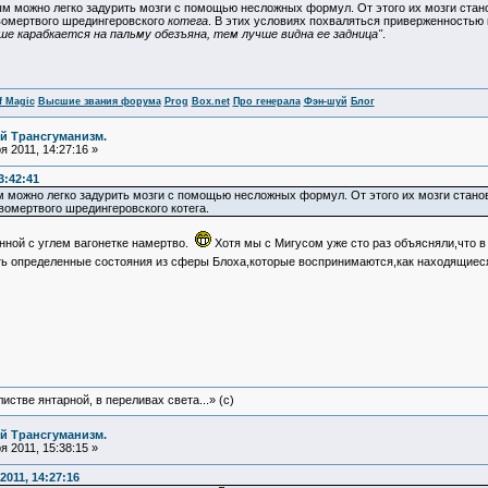
рым можно легко задурить мозги с помощью несложных формул. От этого их мозги ста
ивомертвого шредингеровского
котега
. В этих условиях похваляться приверженностью к
ше карабкается на пальму обезъяна, тем лучше видна ее задница"
.
f Magic
Высшие звания форума
Prog
Box.net
Про генерала
Фэн-шуй
Блог
й Трансгуманизм.
 2011, 14:27:16 »
3:42:41
м можно легко задурить мозги с помощью несложных формул. От этого их мозги стан
вомертвого шредингеровского котега.
анной с углем вагонетке намертво.
Хотя мы с Мигусом уже сто раз объясняли,что в
ать определенные состояния из сферы Блоха,которые воспринимаются,как находящиеся
истве янтарной, в переливах света...» (c)
й Трансгуманизм.
 2011, 15:38:15 »
011, 14:27:16