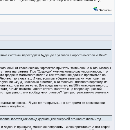
списывается,как слайд держать,как энергией его напитывать и т.д.
Записан
яние системы переходит в будущее с угловой скоростью около 700км/c.
тклонений от классических эффектов при этом замечено не было. Моторы
ут тень на плетень. Про "Элдридж" уже несколько раз упоминалось, что
сто градиент магнитного поля? И как это внешне должно проявиться на
еж, так сказать... И что, если мы уберем твое магнитное поле... из
м в учении СИДа, насколько я помню, был феномен плавного перехода из
етка... или тот же котег. Вот представим его на 50% когерированного...
стати, в НИР, помимо нашего котега, варится еще прорва сущностей,
 что туда ушло... или вообще что-то новое? Где пространственно окажется
фантастическое... Я уже почти привык... но вот время от времени они
етишь подобное...
списывается,как слайд держать,как энергией его напитывать и т.д.
и ладно. В принципе, можно ее попросить - и она приготовит. А вот кофей