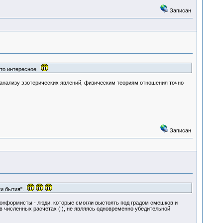
Записан
-то интересное.
, анализу эзотерических явлений, физическим теориям отношения точно
Записан
ти бытия".
еконформисты - люди, которые смогли выстоять под градом смешков и
в численных расчетах (!), не являясь одновременно убедительной