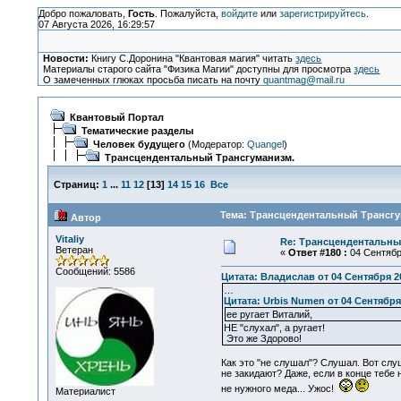
Добро пожаловать,
Гость
. Пожалуйста,
войдите
или
зарегистрируйтесь
.
07 Августа 2026, 16:29:57
Новости:
Книгу С.Доронина "Квантовая магия" читать
здесь
Материалы старого сайта "Физика Магии" доступны для просмотра
здесь
О замеченных глюках просьба писать на почту
quantmag@mail.ru
Квантовый Портал
Тематические разделы
Человек будущего
(Модератор:
Quangel
)
Трансцендентальный Трансгуманизм.
Страниц:
1
...
11
12
[
13
]
14
15
16
Все
Тема: Трансцендентальный Трансгум
Автор
Vitaliy
Re: Трансцендентальны
Ветеран
«
Ответ #180 :
04 Сентября
Сообщений: 5586
Цитата: Владислав от 04 Сентября 20
…
Цитата: Urbis Numen от 04 Сентября 
ее ругает Виталий,
НЕ "слухал", а ругает!
Это же Здорово!
Как это "не слушал"? Слушал. Вот слу
не закидают? Даже, если в конце тебе
не нужного меда... Ужос!
Материалист