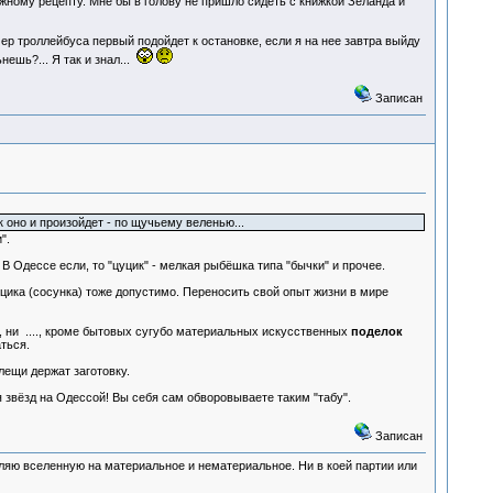
жному рецепту. Мне бы в голову не пришло сидеть с книжкой Зеланда и
ер троллейбуса первый подойдет к остановке, если я на нее завтра выйду
ешь?... Я так и знал...
Записан
к оно и произойдет - по щучьему веленью...
".
 В Одессе если, то "цуцик" - мелкая рыбёшка типа "бычки" и прочее.
уцика (сосунка) тоже допустимо. Переносить свой опыт жизни в мире
и, ни ...., кроме бытовых сугубо материальных искусственных
поделок
ться.
лещи держат заготовку.
 звёзд на Одессой! Вы себя сам обворовываете таким "табу".
Записан
деляю вселенную на материальное и нематериальное. Ни в коей партии или