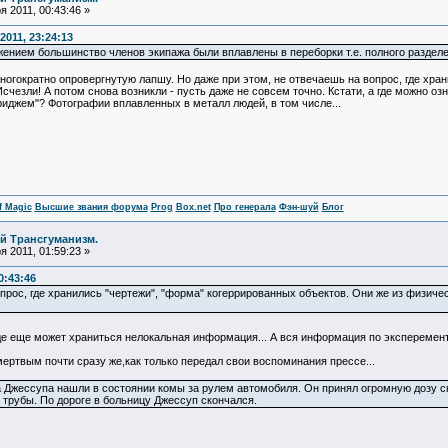
 2011, 00:43:46 »
011, 23:24:13
ением большинство членов экипажа были вплавлены в переборки т.е. полного разделе
гократно опровергнутую лапшу. Но даже при этом, не отвечаешь на вопрос, где хран
Исчезли! А потом снова возникли - пусть даже не совсем точно. Кстати, а где можно 
иджем"? Фотографии вплавленных в металл людей, в том числе...
f Magic
Высшие звания форума
Prog
Box.net
Про генерала
Фэн-шуй
Блог
й Трансгуманизм.
 2011, 01:59:23 »
0:43:46
прос, где хранились "чертежи", "форма" когеррированных объектов. Они же из физичес
е еще может храниться нелокальная информация... А вся информация по эксперемент
ертвым почти сразу же,как только передал свои воспоминания прессе...
 Джессупа нашли в состоянии комы за рулем автомобиля. Он принял огромную дозу сно
 трубы. По дороге в больницу Джессуп скончался.