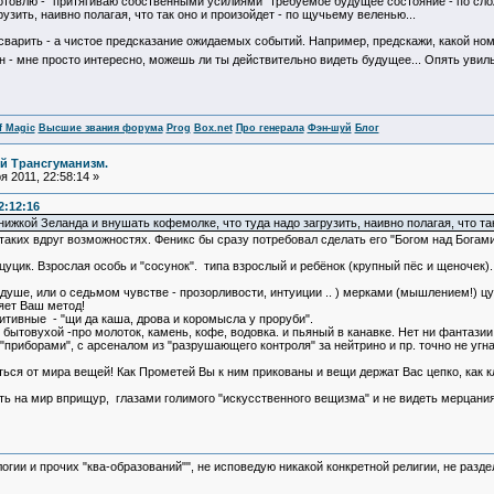
 готовлю - "притягиваю собственными усилиями" требуемое будущее состояние - по сло
узить, наивно полагая, что так оно и произойдет - по щучьему веленью...
 сварить - а чистое предсказание ожидаемых событий. Например, предскажи, какой ном
н - мне просто интересно, можешь ли ты действительно видеть будущее... Опять увильн
f Magic
Высшие звания форума
Prog
Box.net
Про генерала
Фэн-шуй
Блог
й Трансгуманизм.
 2011, 22:58:14 »
2:12:16
нижкой Зеланда и внушать кофемолке, что туда надо загрузить, наивно полагая, что та
таких вдруг возможностях. Феникс бы сразу потребовал сделать его "Богом над Богами
ь цуцик. Взрослая особь и "сосунок". типа взрослый и ребёнок (крупный пёс и щеночек).
 душе, или о седьмом чувстве - прозорливости, интуиции .. ) мерками (мышлением!) ц
яет Ваш метод!
итивные - "щи да каша, дрова и коромысла у проруби".
 бытовухой -про молоток, камень, кофе, водовка. и пьяный в канавке. Нет ни фантази
"приборами", с арсеналом из "разрушающего контроля" за нейтрино и пр. точно не угна
ться от мира вещей! Как Прометей Вы к ним прикованы и вещи держат Вас цепко, как к
ть на мир вприщур, глазами голимого "искусственного вещизма" и не видеть мерцания
логии и прочих "ква-образований"", не исповедую никакой конкретной религии, не раз