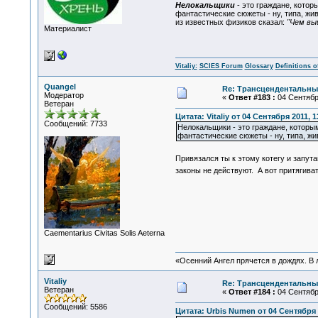
Нелокальщики
- это граждане, кото
фантастические сюжеты - ну, типа, ж
из известных физиков сказал:
"Чем вы
Материалист
Vitaliy:
SCIES Forum
Glossary
Definitions o
Quangel
Re: Трансцендентальны
Модератор
«
Ответ #183 :
04 Сентября
Ветеран
Цитата: Vitaliy от 04 Сентября 2011, 1
Сообщений: 7733
Нелокальщики - это граждане, которы
фантастические сюжеты - ну, типа, жи
Привязался ты к этому котегу и запут
законы не действуют. А вот притягив
Сaementarius Civitas Solis Aeterna
«Осенний Ангел прячется в дождях. В л
Vitaliy
Re: Трансцендентальны
Ветеран
«
Ответ #184 :
04 Сентября
Сообщений: 5586
Цитата: Urbis Numen от 04 Сентября 2