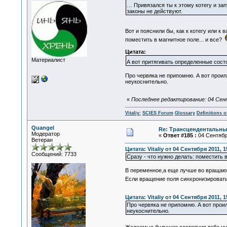
… Привязался ты к этому котегу и за
законы не действуют.
Вот и пояснили бы, как к котегу или к 
поместить в магнитное поле... и все?
Цитата:
Материалист
А вот притягивать определенные сост
Про червяка не припомню. А вот проил
неукоснительно.
«
Последнее редактирование: 04 Сентя
Vitaliy:
SCIES Forum
Glossary
Definitions o
Quangel
Re: Трансцендентальны
Модератор
«
Ответ #185 :
04 Сентября
Ветеран
Цитата: Vitaliy от 04 Сентября 2011, 1
Сообщений: 7733
Сразу - что нужно делать: поместить в
В переменное,а еще лучше во вращающ
Если вращение поля синхронизировать
Цитата: Vitaliy от 04 Сентября 2011, 1
Про червяка не припомню. А вот проил
неукоснительно.