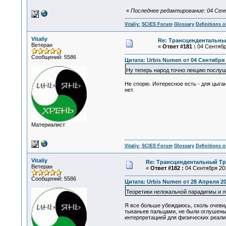
«
Последнее редактирование: 04 Сентя
Vitaliy:
SCIES Forum
Glossary
Definitions o
Vitaliy
Re: Трансцендентальны
Ветеран
«
Ответ #181 :
04 Сентября
Сообщений: 5586
Цитата: Urbis Numen от 04 Сентября 2
Ну теперь народ точно лекцию послуша
Не спорю. Интересное есть - для цыга
нет.
Материалист
Vitaliy:
SCIES Forum
Glossary
Definitions o
Vitaliy
Re: Трансцендентальный Тра
Ветеран
«
Ответ #182 :
04 Сентября 201
Сообщений: 5586
Цитата: Urbis Numen от 28 Апреля 201
Теоретики нелокальной парадигмы и 
Я все больше убеждаюсь, сколь очеви
тыканьев пальцами, не были оглушены 
интерпретацией для физических реали