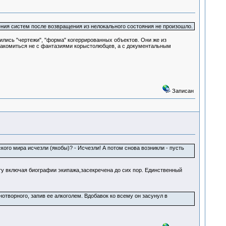
ния систем после возвращения из нелокального состояния не произошло.
ились "чертежи", "форма" когеррированных объектов. Они же из
ознакомиться не с фантазиями корыстолюбцев, а с документальным
Записан
кого мира исчезли (якобы)? - Исчезли! А потом снова возникли - пусть
у включая биографии экипажа,засекречена до сих пор. Единственный
творного, запив ее алкоголем. Вдобавок ко всему он засунул в