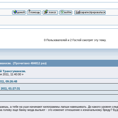
0 Пользователей и 2 Гостей смотрят эту тему.
анизм. (Прочитано 484812 раз)
й Трансгуманизм.
 2011, 11:40:00 »
11, 09:26:48
2011, 01:27:31
шаешь, а тебе на уши начинают килограммы лапши навешивать. До какого уровня след
 на голову еще банку меда выльют - это изменит отношение к изначальному бреду? Бу