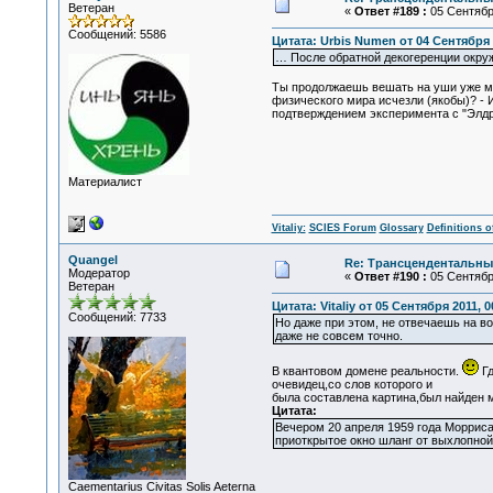
Ветеран
«
Ответ #189 :
05 Сентября
Сообщений: 5586
Цитата: Urbis Numen от 04 Сентября 2
… После обратной декогеренции окруж
Ты продолжаешь вешать на уши уже мно
физического мира исчезли (якобы)? - 
подтверждением эксперимента с "Элдр
Материалист
Vitaliy:
SCIES Forum
Glossary
Definitions o
Quangel
Re: Трансцендентальны
Модератор
«
Ответ #190 :
05 Сентября
Ветеран
Цитата: Vitaliy от 05 Сентября 2011, 0
Сообщений: 7733
Но даже при этом, не отвечаешь на во
даже не совсем точно.
В квантовом домене реальности.
Гд
очевидец,со слов которого и
была составлена картина,был найден м
Цитата:
Вечером 20 апреля 1959 года Морриса
приоткрытое окно шланг от выхлопной
Сaementarius Civitas Solis Aeterna