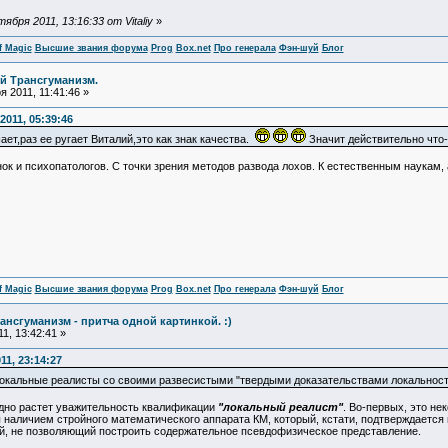
бря 2011, 13:16:33 от Vitaliy
»
f Magic
Высшие звания форума
Prog
Box.net
Про генерала
Фэн-шуй
Блог
й Трансгуманизм.
 2011, 11:41:46 »
011, 05:39:46
ет,раз ее ругает Виталий,это как знак качества.
Значит действительно что
нок и психопатологов. С точки зрения методов развода лохов. К естественным наукам
f Magic
Высшие звания форума
Prog
Box.net
Про генерала
Фэн-шуй
Блог
нсгуманизм - притча одной картинкой. :)
1, 13:42:41 »
1, 23:14:27
локальные реалисты со своими развесистыми "твердыми доказательствами локальнос
дно растет уважительность квалификации
"локальный реалист"
. Во-первых, это н
наличием стройного математического аппарата КМ, который, кстати, подтверждается 
й, не позволяющий построить содержательное псевдофизическое представление.