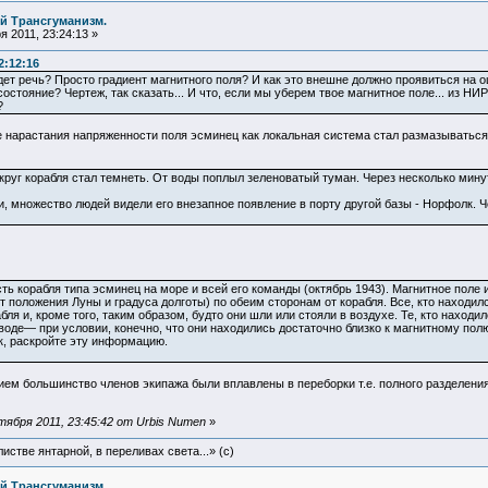
й Трансгуманизм.
 2011, 23:24:13 »
2:12:16
 идет речь? Просто градиент магнитного поля? И как это внешне должно проявиться 
остояние? Чертеж, так сказать... И что, если мы уберем твое магнитное поле... из НИ
?
е нарастания напряженности поля эсминец как локальная система стал размазываться
руг корабля стал темнеть. От воды поплыл зеленоватый туман. Через несколько минут
 множество людей видели его внезапное появление в порту другой базы - Норфолк. Че
ть корабля типа эсминец на море и всей его команды (октябрь 1943). Магнитное пол
т положения Луны и градуса долготы) по обеим сторонам от корабля. Все, кто находи
абля и, кроме того, таким образом, будто они шли или стояли в воздухе. Те, кто находи
воде— при условии, конечно, что они находились достаточно близко к магнитному пол
к, раскройте эту информацию.
ием большинство членов экипажа были вплавлены в переборки т.е. полного разделени
ября 2011, 23:45:42 от Urbis Numen
»
истве янтарной, в переливах света...» (c)
й Трансгуманизм.