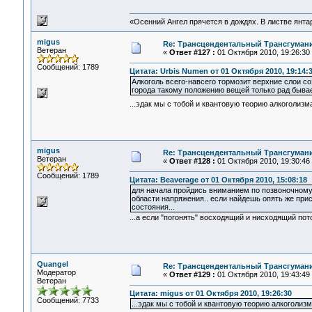
«Осенний Ангел прячется в дождях. В листве янтарн
migus
Re: Трансцендентальный Трансгумани
Ветеран
«
Ответ #127 :
01 Октября 2010, 19:26:30
Сообщений: 1789
Цитата: Urbis Numen от 01 Октября 2010, 19:14:
Алкоголь всего-навсего тормозит верхние слои 
города такому положению вещей только рад бывае
...эдак мы с тобой и квантовую теорию алкоголизм
migus
Re: Трансцендентальный Трансгумани
Ветеран
«
Ответ #128 :
01 Октября 2010, 19:30:46
Сообщений: 1789
Цитата: Beaverage от 01 Октября 2010, 15:08:18
для начала пройдись вниманием по позвоночному 
области напряжения.. если найдешь опять же пр
состояния...
...а если "погонять" восходящий и нисходящий пот
Quangel
Re: Трансцендентальный Трансгумани
Модератор
«
Ответ #129 :
01 Октября 2010, 19:43:49
Ветеран
Цитата: migus от 01 Октября 2010, 19:26:30
Сообщений: 7733
...эдак мы с тобой и квантовую теорию алкоголизм