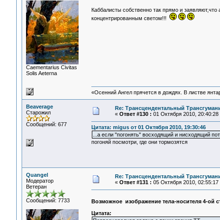
Каббалисты собственно так прямо и заявляют,что
концентрированным светом!!!
Сaementarius Civitas
Solis Aeterna
«Осенний Ангел прячется в дождях. В листве янтарн
Beaverage
Re: Трансцендентальный Трансгумани
Старожил
«
Ответ #130 :
01 Октября 2010, 20:40:28
Сообщений: 677
Цитата: migus от 01 Октября 2010, 19:30:46
...а если "погонять" восходящий и нисходящий по
погоняй посмотри, где они тормозятся
Quangel
Re: Трансцендентальный Трансгумани
Модератор
«
Ответ #131 :
05 Октября 2010, 02:55:17
Ветеран
Сообщений: 7733
Возможное изображение тела-носителя 4-ой с
Цитата: