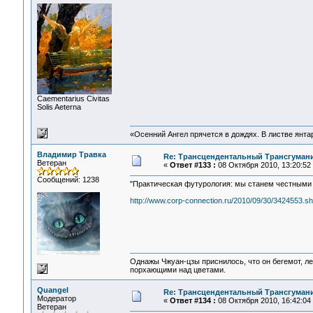
Сaementarius Civitas
Solis Aeterna
«Осенний Ангел прячется в дождях. В листве янтарн
Владимир Травка
Re: Трансцендентальный Трансгумани
Ветеран
«
Ответ #133 :
08 Октября 2010, 13:20:52
Сообщений: 1238
"Практическая футурология: мы станем честными 
http://www.corp-connection.ru/2010/09/30/3424553.sh
Однажы Чжуан-цзы приснилось, что он бегемот, л
порхающими над цветами.
Quangel
Re: Трансцендентальный Трансгумани
Модератор
«
Ответ #134 :
08 Октября 2010, 16:42:04
Ветеран