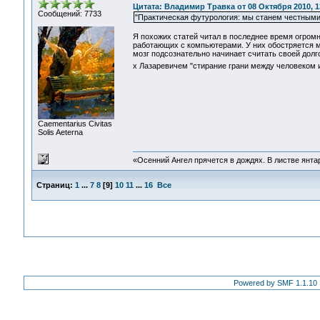
Цитата: Владимир Травка от 08 Октября 2010, 1
Сообщений: 7733
"Практическая футурология: мы станем честными
Я похожих статей читал в последнее время огром
работающих с компьютерами. У них обостряется м
мозг подсознательно начинает считать своей долг
х Лазаревичем "стирание грани между человеком 
Сaementarius Civitas
Solis Aeterna
«Осенний Ангел прячется в дождях. В листве янтарн
Страниц:
1
...
7
8
[
9
]
10
11
...
16
Все
Powered by SMF 1.1.10