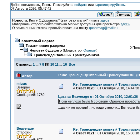
Добро пожаловать,
Гость
. Пожалуйста,
войдите
или
зарегистрируйтесь
.
07 Августа 2026, 05:47:42
Новости:
Книгу С.Доронина "Квантовая магия" читать
здесь
Материалы старого сайта "Физика Магии" доступны для просмотра
здесь
О замеченных глюках просьба писать на почту
quantmag@mail.ru
Квантовый Портал
Тематические разделы
0 Поль
Человек будущего
(Модератор:
Quangel
)
Трансцендентальный Трансгуманизм.
Страниц:
1
...
7
8
[
9
]
10
11
...
16
Все
Тема: Трансцендентальный Трансгуманизм. (Пр
Автор
migus
Re: Трансцендентальный Трансгумани
Ветеран
«
Ответ #120 :
01 Октября 2010, 14:44:30
Сообщений: 1789
Цитата: Beaverage от 01 Октября 2010, 12:01:36
Пока неплохо было б со своим Ореолом поработат
...да я и не против! ...но надо умеючи... Вот если 
Beaverage
Re: Трансцендентальный Трансгумани
Старожил
«
Ответ #121 :
01 Октября 2010, 15:08:18
Сообщений: 677