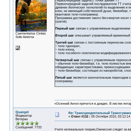
Первоочередная задача с точки зрения ТТ
Первоочередной задачей последователи ТТ счита
древних йогических технологий по выделению и п
клон, не имеющий собственной души, биокиборг, 
квантовое тело-голограмма).
Программа достижения такого бессмертия носит 
(шагов).
Первый шаг
связан с управляемым выделением т
Сaementarius Civitas
Второй шаг
описывает управляемый временный 
Solis Aeterna
Третий шаг
связан с постоянным переносом созн
~ тело «донора»,
~ тело клона,
~ тело «особого» генетически модифицированного
Четвертый шаг
связан с управляемым переносом 
~ обычное тело-биокиборг, т.е. тело полностью 
обладающих характеристиками, превосходящими 
~ тело-биокиборг, состоящее из нанороботов, спо
Пятый шаг
является окончательным переходом к 
голограмму.
«Осенний Ангел прячется в дождях. В листве янтарн
Quangel
Re: Трансцендентальный Трансгумани
Модератор
«
Ответ #132 :
05 Октября 2010, 03:12:14
Ветеран
Сообщений: 7733
Учите нелокальную теорию,Омниссия следит за 