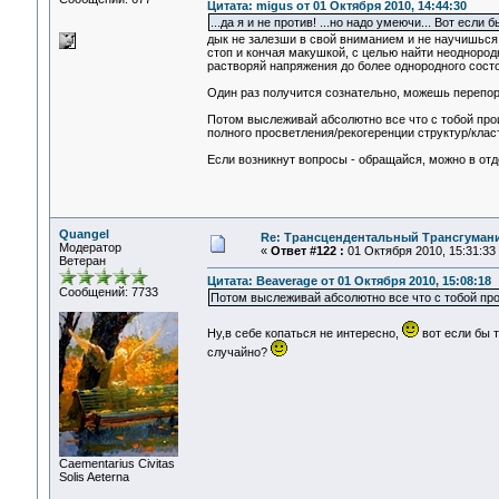
Цитата: migus от 01 Октября 2010, 14:44:30
...да я и не против! ...но надо умеючи... Вот если 
дык не залезши в свой вниманием и не научишься 
стоп и кончая макушкой, с целью найти неодноро
растворяй напряжения до более однородного состо
Один раз получится сознательно, можешь перепору
Потом выслеживай абсолютно все что с тобой прои
полного просветления/рекогеренции структур/класт
Если возникнут вопросы - обращайся, можно в отд
Quangel
Re: Трансцендентальный Трансгумани
Модератор
«
Ответ #122 :
01 Октября 2010, 15:31:33
Ветеран
Цитата: Beaverage от 01 Октября 2010, 15:08:18
Сообщений: 7733
Потом выслеживай абсолютно все что с тобой про
Ну,в себе копаться не интересно,
вот если бы т
случайно?
Сaementarius Civitas
Solis Aeterna