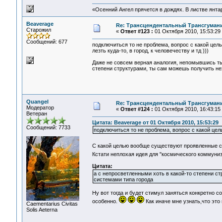
«Осенний Ангел прячется в дождях. В листве янтарн
Beaverage
Re: Трансцендентальный Трансгумани
Старожил
«
Ответ #123 :
01 Октября 2010, 15:53:29
Сообщений: 677
подключиться то не проблема, вопрос с какой це
лезть куда-то, в город, к человечеству и тд )))
Даже не совсем верная аналогия, непомывшись ты
степени структурами, ты сам можешь получить не
Quangel
Re: Трансцендентальный Трансгумани
Модератор
«
Ответ #124 :
01 Октября 2010, 16:43:15
Ветеран
Цитата: Beaverage от 01 Октября 2010, 15:53:29
Сообщений: 7733
подключиться то не проблема, вопрос с какой цел
С какой целью вообще существуют проявленные с
Кстати неплохая идея для "космического коммуни
Цитата:
а с непросветленными хоть в какой-то степени 
системами типа города
Ну вот тогда и будет стимул заняться конкретно с
особенно.
Как иначе мне узнать,что это н
Сaementarius Civitas
Solis Aeterna