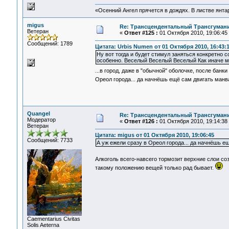
«Осенний Ангел прячется в дождях. В листве янтарн
migus
Re: Трансцендентальный Трансгумани
Ветеран
«
Ответ #125 :
01 Октября 2010, 19:06:45
Сообщений: 1789
Цитата: Urbis Numen от 01 Октября 2010, 16:43:
Ну вот тогда и будет стимул заняться конкретно с
особенно. Веселый Веселый Веселый Как иначе мн
...в город, даже в "обычной" оболочке, после банк
Ореол города... да начнёшь ещё сам двигать манв
Quangel
Re: Трансцендентальный Трансгумани
Модератор
«
Ответ #126 :
01 Октября 2010, 19:14:38
Ветеран
Цитата: migus от 01 Октября 2010, 19:06:45
Сообщений: 7733
А уж ежели сразу в Ореол города... да начнёшь ещ
Алкоголь всего-навсего тормозит верхние слои с
такому положению вещей только рад бывает.
Сaementarius Civitas
Solis Aeterna