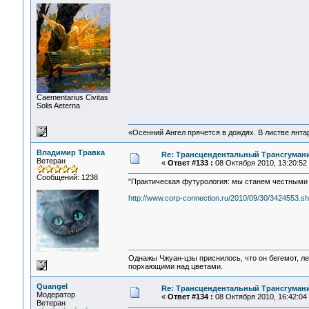
Сaementarius Civitas
Solis Aeterna
«Осенний Ангел прячется в дождях. В листве янтарн
Владимир Травка
Re: Трансцендентальный Трансгумани
Ветеран
«
Ответ #133 :
08 Октября 2010, 13:20:52
Сообщений: 1238
"Практическая футурология: мы станем честными 
http://www.corp-connection.ru/2010/09/30/3424553.sh
Однажы Чжуан-цзы приснилось, что он бегемот, л
порхающими над цветами.
Quangel
Re: Трансцендентальный Трансгумани
Модератор
«
Ответ #134 :
08 Октября 2010, 16:42:04
Ветеран