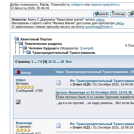
Добро пожаловать,
Гость
. Пожалуйста,
войдите
или
зарегистрируйтесь
.
10 Августа 2026, 05:46:49
Новости:
Книгу С.Доронина "Квантовая магия" читать
здесь
Материалы старого сайта "Физика Магии" доступны для просмотра
здесь
О замеченных глюках просьба писать на почту
quantmag@mail.ru
Квантовый Портал
Тематические разделы
0 Пол
Человек будущего
(Модератор:
Quangel
)
Трансцендентальный Трансгуманизм.
Страниц:
1
...
7
8
[
9
]
10
11
...
16
Все
Тема: Трансцендентальный Трансгуманизм. (Пр
Автор
migus
Re: Трансцендентальный Трансгумани
Ветеран
«
Ответ #120 :
01 Октября 2010, 14:44:30
Сообщений: 1789
Цитата: Beaverage от 01 Октября 2010, 12:01:36
Пока неплохо было б со своим Ореолом поработат
...да я и не против! ...но надо умеючи... Вот если 
Beaverage
Re: Трансцендентальный Трансгумани
Старожил
«
Ответ #121 :
01 Октября 2010, 15:08:18
Сообщений: 677