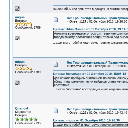
«Осенний Ангел прячется в дождях. В листве янтарн
migus
Re: Трансцендентальный Трансгумани
Ветеран
«
Ответ #127 :
01 Октября 2010, 19:26:30
Сообщений: 1789
Цитата: Urbis Numen от 01 Октября 2010, 19:14:
Алкоголь всего-навсего тормозит верхние слои 
города такому положению вещей только рад бывае
...эдак мы с тобой и квантовую теорию алкоголизм
migus
Re: Трансцендентальный Трансгумани
Ветеран
«
Ответ #128 :
01 Октября 2010, 19:30:46
Сообщений: 1789
Цитата: Beaverage от 01 Октября 2010, 15:08:18
для начала пройдись вниманием по позвоночному 
области напряжения.. если найдешь опять же пр
состояния...
...а если "погонять" восходящий и нисходящий пот
Quangel
Re: Трансцендентальный Трансгумани
Модератор
«
Ответ #129 :
01 Октября 2010, 19:43:49
Ветеран
Цитата: migus от 01 Октября 2010, 19:26:30
Сообщений: 7735
...эдак мы с тобой и квантовую теорию алкоголизм