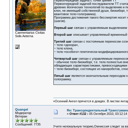
Первоочередная задача с точки зрения ТТ
Первоочередной задачей последователи ТТ счита
древних йогических технологий по выделению и п
клон, не имеющий собственной души, биокиборг, 
квантовое тело-голограмма).
Программа достижения такого бессмертия носит 
(шагов).
Первый шаг
связан с управляемым выделением т
Сaementarius Civitas
Второй шаг
описывает управляемый временный 
Solis Aeterna
Третий шаг
связан с постоянным переносом созн
~ тело «донора»,
~ тело клона,
~ тело «особого» генетически модифицированного
Четвертый шаг
связан с управляемым переносом 
~ обычное тело-биокиборг, т.е. тело полностью 
обладающих характеристиками, превосходящими 
~ тело-биокиборг, состоящее из нанороботов, спо
Пятый шаг
является окончательным переходом к 
голограмму.
«Осенний Ангел прячется в дождях. В листве янтарн
Quangel
Re: Трансцендентальный Трансгумани
Модератор
«
Ответ #132 :
05 Октября 2010, 03:12:14
Ветеран
Сообщений: 7735
Учите нелокальную теорию,Омниссия следит за 