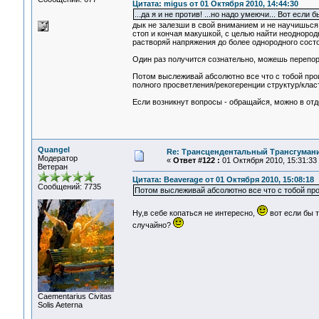
Цитата: migus от 01 Октября 2010, 14:44:30
...да я и не против! ...но надо умеючи... Вот если 
дык не залезши в свой вниманием и не научишься 
стоп и кончая макушкой, с целью найти неодноро
растворяй напряжения до более однородного состо
Один раз получится сознательно, можешь перепору
Потом выслеживай абсолютно все что с тобой прои
полного просветления/рекогеренции структур/класт
Если возникнут вопросы - обращайся, можно в отд
Quangel
Re: Трансцендентальный Трансгумани
Модератор
«
Ответ #122 :
01 Октября 2010, 15:31:33
Ветеран
Цитата: Beaverage от 01 Октября 2010, 15:08:18
Сообщений: 7735
Потом выслеживай абсолютно все что с тобой про
Ну,в себе копаться не интересно,
вот если бы т
случайно?
Сaementarius Civitas
Solis Aeterna