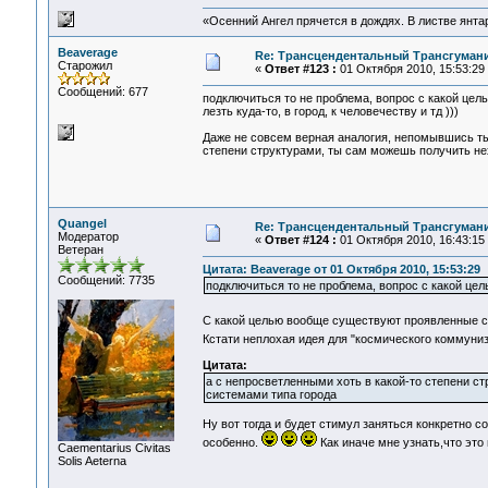
«Осенний Ангел прячется в дождях. В листве янтарн
Beaverage
Re: Трансцендентальный Трансгумани
Старожил
«
Ответ #123 :
01 Октября 2010, 15:53:29
Сообщений: 677
подключиться то не проблема, вопрос с какой це
лезть куда-то, в город, к человечеству и тд )))
Даже не совсем верная аналогия, непомывшись ты
степени структурами, ты сам можешь получить не
Quangel
Re: Трансцендентальный Трансгумани
Модератор
«
Ответ #124 :
01 Октября 2010, 16:43:15
Ветеран
Цитата: Beaverage от 01 Октября 2010, 15:53:29
Сообщений: 7735
подключиться то не проблема, вопрос с какой цел
С какой целью вообще существуют проявленные с
Кстати неплохая идея для "космического коммуни
Цитата:
а с непросветленными хоть в какой-то степени 
системами типа города
Ну вот тогда и будет стимул заняться конкретно с
особенно.
Как иначе мне узнать,что это н
Сaementarius Civitas
Solis Aeterna