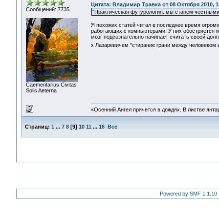
Цитата: Владимир Травка от 08 Октября 2010, 1
Сообщений: 7735
"Практическая футурология: мы станем честными
Я похожих статей читал в последнее время огром
работающих с компьютерами. У них обостряется м
мозг подсознательно начинает считать своей долг
х Лазаревичем "стирание грани между человеком 
Сaementarius Civitas
Solis Aeterna
«Осенний Ангел прячется в дождях. В листве янтарн
Страниц:
1
...
7
8
[
9
]
10
11
...
16
Все
Powered by SMF 1.1.10