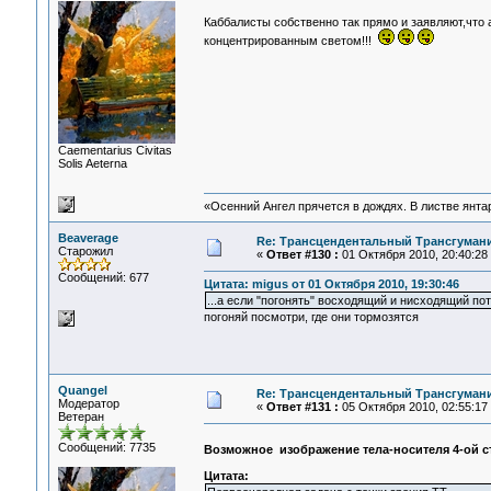
Каббалисты собственно так прямо и заявляют,что
концентрированным светом!!!
Сaementarius Civitas
Solis Aeterna
«Осенний Ангел прячется в дождях. В листве янтарн
Beaverage
Re: Трансцендентальный Трансгумани
Старожил
«
Ответ #130 :
01 Октября 2010, 20:40:28
Сообщений: 677
Цитата: migus от 01 Октября 2010, 19:30:46
...а если "погонять" восходящий и нисходящий по
погоняй посмотри, где они тормозятся
Quangel
Re: Трансцендентальный Трансгумани
Модератор
«
Ответ #131 :
05 Октября 2010, 02:55:17
Ветеран
Сообщений: 7735
Возможное изображение тела-носителя 4-ой с
Цитата: