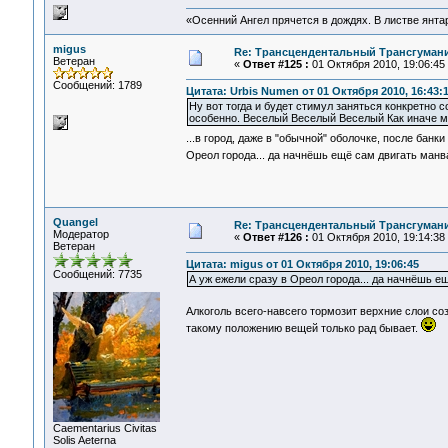
«Осенний Ангел прячется в дождях. В листве янтарн
migus
Re: Трансцендентальный Трансгумани
Ветеран
«
Ответ #125 :
01 Октября 2010, 19:06:45
Сообщений: 1789
Цитата: Urbis Numen от 01 Октября 2010, 16:43:
Ну вот тогда и будет стимул заняться конкретно с
особенно. Веселый Веселый Веселый Как иначе мн
...в город, даже в "обычной" оболочке, после банк
Ореол города... да начнёшь ещё сам двигать манв
Quangel
Re: Трансцендентальный Трансгумани
Модератор
«
Ответ #126 :
01 Октября 2010, 19:14:38
Ветеран
Цитата: migus от 01 Октября 2010, 19:06:45
Сообщений: 7735
А уж ежели сразу в Ореол города... да начнёшь ещ
Алкоголь всего-навсего тормозит верхние слои с
такому положению вещей только рад бывает.
Сaementarius Civitas
Solis Aeterna