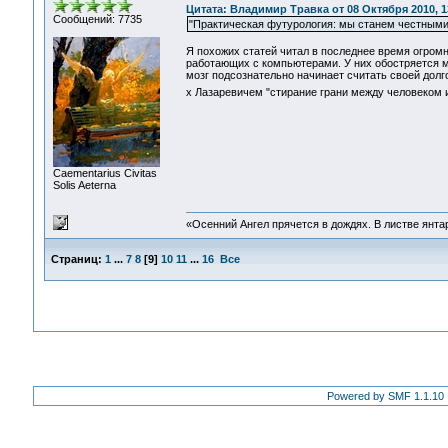
Цитата: Владимир Травка от 08 Октября 2010, 1
Сообщений: 7735
"Практическая футурология: мы станем честными
Я похожих статей читал в последнее время огром
работающих с компьютерами. У них обостряется м
мозг подсознательно начинает считать своей долг
х Лазаревичем "стирание грани между человеком 
Сaementarius Civitas
Solis Aeterna
«Осенний Ангел прячется в дождях. В листве янтарн
Страниц:
1
...
7
8
[
9
]
10
11
...
16
Все
Powered by SMF 1.1.10