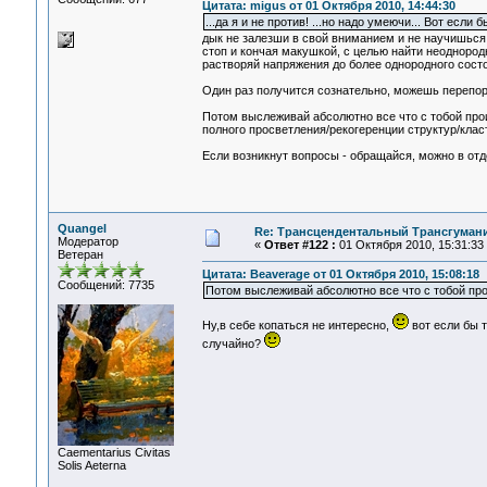
Цитата: migus от 01 Октября 2010, 14:44:30
...да я и не против! ...но надо умеючи... Вот если 
дык не залезши в свой вниманием и не научишься 
стоп и кончая макушкой, с целью найти неодноро
растворяй напряжения до более однородного состо
Один раз получится сознательно, можешь перепору
Потом выслеживай абсолютно все что с тобой прои
полного просветления/рекогеренции структур/класт
Если возникнут вопросы - обращайся, можно в отд
Quangel
Re: Трансцендентальный Трансгумани
Модератор
«
Ответ #122 :
01 Октября 2010, 15:31:33
Ветеран
Цитата: Beaverage от 01 Октября 2010, 15:08:18
Сообщений: 7735
Потом выслеживай абсолютно все что с тобой про
Ну,в себе копаться не интересно,
вот если бы т
случайно?
Сaementarius Civitas
Solis Aeterna