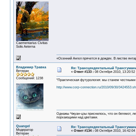
Сaementarius Civitas
Solis Aeterna
«Осенний Ангел прячется в дождях. В листве янтарн
Владимир Травка
Re: Трансцендентальный Трансгумани
Ветеран
«
Ответ #133 :
08 Октября 2010, 13:20:52
Сообщений: 1238
"Практическая футурология: мы станем честными 
http://www.corp-connection.ru/2010/09/30/3424553.sh
Однажы Чжуан-цзы приснилось, что он бегемот, л
порхающими над цветами.
Quangel
Re: Трансцендентальный Трансгумани
Модератор
«
Ответ #134 :
08 Октября 2010, 16:42:04
Ветеран