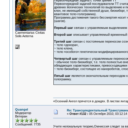
Первоочередная задача с точки зрения ТТ
Первоочередной задачей последователи ТТ счита
древних йогических технологий по выделению и п
клон, не имеющий собственной души, биокиборг, 
квантовое тело-голограмма).
Программа достижения такого бессмертия носит 
(шагов).
Первый шаг
связан с управляемым выделением т
Сaementarius Civitas
Второй шаг
описывает управляемый временный 
Solis Aeterna
Третий шаг
связан с постоянным переносом созн
~ тело «донора»,
~ тело клона,
~ тело «особого» генетически модифицированного
Четвертый шаг
связан с управляемым переносом 
~ обычное тело-биокиборг, т.е. тело полностью 
обладающих характеристиками, превосходящими 
~ тело-биокиборг, состоящее из нанороботов, спо
Пятый шаг
является окончательным переходом к 
голограмму.
«Осенний Ангел прячется в дождях. В листве янтарн
Quangel
Re: Трансцендентальный Трансгумани
Модератор
«
Ответ #132 :
05 Октября 2010, 03:12:14
Ветеран
Сообщений: 7735
Учите нелокальную теорию,Омниссия следит за 