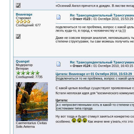
«Осенний Ангел прячется в дождях. В листве янтарн
Beaverage
Re: Трансцендентальный Трансгумани
Старожил
«
Ответ #123 :
01 Октября 2010, 15:53:29
Сообщений: 677
подключиться то не проблема, вопрос с какой це
лезть куда-то, в город, к человечеству и тд )))
Даже не совсем верная аналогия, непомывшись ты
степени структурами, ты сам можешь получить не
Quangel
Re: Трансцендентальный Трансгумани
Модератор
«
Ответ #124 :
01 Октября 2010, 16:43:15
Ветеран
Цитата: Beaverage от 01 Октября 2010, 15:53:29
Сообщений: 7735
подключиться то не проблема, вопрос с какой цел
С какой целью вообще существуют проявленные с
Кстати неплохая идея для "космического коммуни
Цитата:
а с непросветленными хоть в какой-то степени 
системами типа города
Ну вот тогда и будет стимул заняться конкретно с
особенно.
Как иначе мне узнать,что это н
Сaementarius Civitas
Solis Aeterna