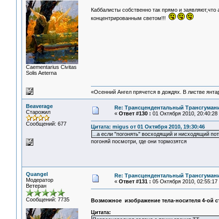
Каббалисты собственно так прямо и заявляют,что
концентрированным светом!!!
Сaementarius Civitas
Solis Aeterna
«Осенний Ангел прячется в дождях. В листве янтарн
Beaverage
Re: Трансцендентальный Трансгумани
Старожил
«
Ответ #130 :
01 Октября 2010, 20:40:28
Сообщений: 677
Цитата: migus от 01 Октября 2010, 19:30:46
...а если "погонять" восходящий и нисходящий по
погоняй посмотри, где они тормозятся
Quangel
Re: Трансцендентальный Трансгумани
Модератор
«
Ответ #131 :
05 Октября 2010, 02:55:17
Ветеран
Сообщений: 7735
Возможное изображение тела-носителя 4-ой с
Цитата: