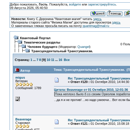
Добро пожаловать,
Гость
. Пожалуйста,
войдите
или
зарегистрируйтесь
.
09 Августа 2026, 05:40:50
Новости:
Книгу С.Доронина "Квантовая магия" читать
здесь
Материалы старого сайта "Физика Магии" доступны для просмотра
здесь
О замеченных глюках просьба писать на почту
quantmag@mail.ru
Квантовый Портал
Тематические разделы
0 Поль
Человек будущего
(Модератор:
Quangel
)
Трансцендентальный Трансгуманизм.
Страниц:
1
...
7
8
[
9
]
10
11
...
16
Все
Тема: Трансцендентальный Трансгуманизм. (Пр
Автор
migus
Re: Трансцендентальный Трансгумани
Ветеран
«
Ответ #120 :
01 Октября 2010, 14:44:30
Сообщений: 1789
Цитата: Beaverage от 01 Октября 2010, 12:01:36
Пока неплохо было б со своим Ореолом поработат
...да я и не против! ...но надо умеючи... Вот если 
Beaverage
Re: Трансцендентальный Трансгумани
Старожил
«
Ответ #121 :
01 Октября 2010, 15:08:18
Сообщений: 677