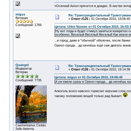
«Осенний Ангел прячется в дождях. В листве янтарн
migus
Re: Трансцендентальный Трансгумани
Ветеран
«
Ответ #125 :
01 Октября 2010, 19:06:45
Сообщений: 1789
Цитата: Urbis Numen от 01 Октября 2010, 16:43:
Ну вот тогда и будет стимул заняться конкретно с
особенно. Веселый Веселый Веселый Как иначе мн
...в город, даже в "обычной" оболочке, после банк
Ореол города... да начнёшь ещё сам двигать манв
Quangel
Re: Трансцендентальный Трансгумани
Модератор
«
Ответ #126 :
01 Октября 2010, 19:14:38
Ветеран
Цитата: migus от 01 Октября 2010, 19:06:45
Сообщений: 7735
А уж ежели сразу в Ореол города... да начнёшь ещ
Алкоголь всего-навсего тормозит верхние слои с
такому положению вещей только рад бывает.
Сaementarius Civitas
Solis Aeterna