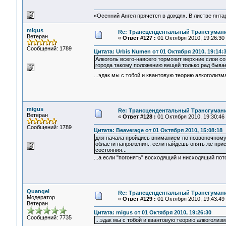
«Осенний Ангел прячется в дождях. В листве янтарн
migus
Re: Трансцендентальный Трансгумани
Ветеран
«
Ответ #127 :
01 Октября 2010, 19:26:30
Сообщений: 1789
Цитата: Urbis Numen от 01 Октября 2010, 19:14:
Алкоголь всего-навсего тормозит верхние слои 
города такому положению вещей только рад бывае
...эдак мы с тобой и квантовую теорию алкоголизм
migus
Re: Трансцендентальный Трансгумани
Ветеран
«
Ответ #128 :
01 Октября 2010, 19:30:46
Сообщений: 1789
Цитата: Beaverage от 01 Октября 2010, 15:08:18
для начала пройдись вниманием по позвоночному 
области напряжения.. если найдешь опять же пр
состояния...
...а если "погонять" восходящий и нисходящий пот
Quangel
Re: Трансцендентальный Трансгумани
Модератор
«
Ответ #129 :
01 Октября 2010, 19:43:49
Ветеран
Цитата: migus от 01 Октября 2010, 19:26:30
Сообщений: 7735
...эдак мы с тобой и квантовую теорию алкоголизм