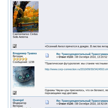
Сaementarius Civitas
Solis Aeterna
«Осенний Ангел прячется в дождях. В листве янтарн
Владимир Травка
Re: Трансцендентальный Трансгумани
Ветеран
«
Ответ #133 :
08 Октября 2010, 13:20:52
Сообщений: 1238
"Практическая футурология: мы станем честными 
http://www.corp-connection.ru/2010/09/30/3424553.sh
Однажы Чжуан-цзы приснилось, что он бегемот, л
порхающими над цветами.
Quangel
Re: Трансцендентальный Трансгумани
Модератор
«
Ответ #134 :
08 Октября 2010, 16:42:04
Ветеран