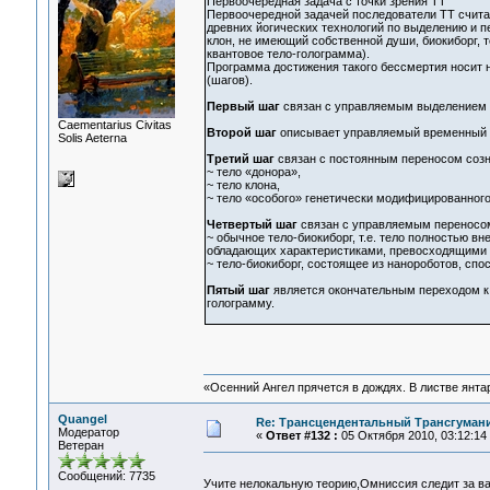
Первоочередная задача с точки зрения ТТ
Первоочередной задачей последователи ТТ счита
древних йогических технологий по выделению и п
клон, не имеющий собственной души, биокиборг, 
квантовое тело-голограмма).
Программа достижения такого бессмертия носит 
(шагов).
Первый шаг
связан с управляемым выделением т
Сaementarius Civitas
Второй шаг
описывает управляемый временный 
Solis Aeterna
Третий шаг
связан с постоянным переносом созн
~ тело «донора»,
~ тело клона,
~ тело «особого» генетически модифицированного
Четвертый шаг
связан с управляемым переносом 
~ обычное тело-биокиборг, т.е. тело полностью 
обладающих характеристиками, превосходящими 
~ тело-биокиборг, состоящее из нанороботов, спо
Пятый шаг
является окончательным переходом к 
голограмму.
«Осенний Ангел прячется в дождях. В листве янтарн
Quangel
Re: Трансцендентальный Трансгумани
Модератор
«
Ответ #132 :
05 Октября 2010, 03:12:14
Ветеран
Сообщений: 7735
Учите нелокальную теорию,Омниссия следит за 