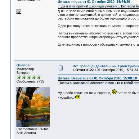
Цитата: migus от 01 Октября 2010, 14:44:30
...да я и не против! ...но надо умеючи... Вот если 
дык не залезши в свой вниманием и не научишься 
стоп и кончая макушкой, с целью найти неодноро
растворяй напряжения до более однородного состо
Один раз получится сознательно, можешь перепору
Потом выслеживай абсолютно все что с тобой прои
полного просветления/рекогеренции структур/класт
Если возникнут вопросы - обращайся, можно в отд
Quangel
Re: Трансцендентальный Трансгумани
Модератор
«
Ответ #122 :
01 Октября 2010, 15:31:33
Ветеран
Цитата: Beaverage от 01 Октября 2010, 15:08:18
Сообщений: 7735
Потом выслеживай абсолютно все что с тобой про
Ну,в себе копаться не интересно,
вот если бы т
случайно?
Сaementarius Civitas
Solis Aeterna