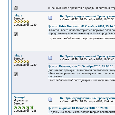
«Осенний Ангел прячется в дождях. В листве янтарн
migus
Re: Трансцендентальный Трансгумани
Ветеран
«
Ответ #127 :
01 Октября 2010, 19:26:30
Сообщений: 1789
Цитата: Urbis Numen от 01 Октября 2010, 19:14:
Алкоголь всего-навсего тормозит верхние слои 
города такому положению вещей только рад бывае
...эдак мы с тобой и квантовую теорию алкоголизм
migus
Re: Трансцендентальный Трансгумани
Ветеран
«
Ответ #128 :
01 Октября 2010, 19:30:46
Сообщений: 1789
Цитата: Beaverage от 01 Октября 2010, 15:08:18
для начала пройдись вниманием по позвоночному 
области напряжения.. если найдешь опять же пр
состояния...
...а если "погонять" восходящий и нисходящий пот
Quangel
Re: Трансцендентальный Трансгумани
Модератор
«
Ответ #129 :
01 Октября 2010, 19:43:49
Ветеран
Цитата: migus от 01 Октября 2010, 19:26:30
Сообщений: 7735
...эдак мы с тобой и квантовую теорию алкоголизм