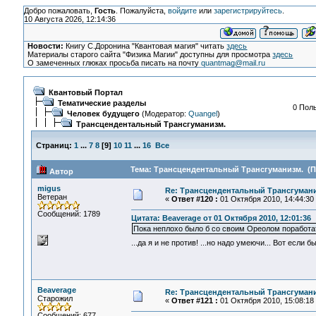
Добро пожаловать,
Гость
. Пожалуйста,
войдите
или
зарегистрируйтесь
.
10 Августа 2026, 12:14:36
Новости:
Книгу С.Доронина "Квантовая магия" читать
здесь
Материалы старого сайта "Физика Магии" доступны для просмотра
здесь
О замеченных глюках просьба писать на почту
quantmag@mail.ru
Квантовый Портал
Тематические разделы
0 Поль
Человек будущего
(Модератор:
Quangel
)
Трансцендентальный Трансгуманизм.
Страниц:
1
...
7
8
[
9
]
10
11
...
16
Все
Тема: Трансцендентальный Трансгуманизм. (Пр
Автор
migus
Re: Трансцендентальный Трансгумани
Ветеран
«
Ответ #120 :
01 Октября 2010, 14:44:30
Сообщений: 1789
Цитата: Beaverage от 01 Октября 2010, 12:01:36
Пока неплохо было б со своим Ореолом поработат
...да я и не против! ...но надо умеючи... Вот если 
Beaverage
Re: Трансцендентальный Трансгумани
Старожил
«
Ответ #121 :
01 Октября 2010, 15:08:18
Сообщений: 677