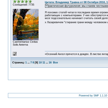
Цитата: Владимир Травка от 08 Октября 2010, 1
Сообщений: 7735
"Практическая футурология: мы станем честными
Я похожих статей читал в последнее время огром
работающих с компьютерами. У них обостряется м
мозг подсознательно начинает считать своей долг
х Лазаревичем "стирание грани между человеком 
Сaementarius Civitas
Solis Aeterna
«Осенний Ангел прячется в дождях. В листве янтарн
Страниц:
1
...
7
8
[
9
]
10
11
...
16
Все
Powered by SMF 1.1.10