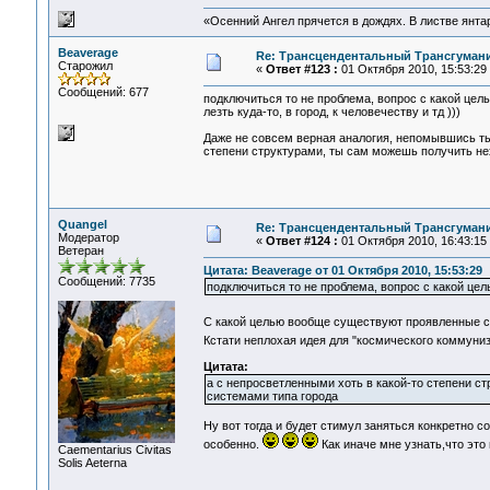
«Осенний Ангел прячется в дождях. В листве янтарн
Beaverage
Re: Трансцендентальный Трансгумани
Старожил
«
Ответ #123 :
01 Октября 2010, 15:53:29
Сообщений: 677
подключиться то не проблема, вопрос с какой це
лезть куда-то, в город, к человечеству и тд )))
Даже не совсем верная аналогия, непомывшись ты
степени структурами, ты сам можешь получить не
Quangel
Re: Трансцендентальный Трансгумани
Модератор
«
Ответ #124 :
01 Октября 2010, 16:43:15
Ветеран
Цитата: Beaverage от 01 Октября 2010, 15:53:29
Сообщений: 7735
подключиться то не проблема, вопрос с какой цел
С какой целью вообще существуют проявленные с
Кстати неплохая идея для "космического коммуни
Цитата:
а с непросветленными хоть в какой-то степени 
системами типа города
Ну вот тогда и будет стимул заняться конкретно с
особенно.
Как иначе мне узнать,что это н
Сaementarius Civitas
Solis Aeterna