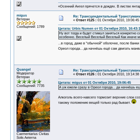
«Осенний Ангел прячется в дождях. В листве янтарн
migus
Re: Трансцендентальный Трансгумани
Ветеран
«
Ответ #125 :
01 Октября 2010, 19:06:45
Сообщений: 1789
Цитата: Urbis Numen от 01 Октября 2010, 16:43:
Ну вот тогда и будет стимул заняться конкретно с
особенно. Веселый Веселый Веселый Как иначе мн
...в город, даже в "обычной" оболочке, после банк
Ореол города... да начнёшь ещё сам двигать манв
Quangel
Re: Трансцендентальный Трансгумани
Модератор
«
Ответ #126 :
01 Октября 2010, 19:14:38
Ветеран
Цитата: migus от 01 Октября 2010, 19:06:45
Сообщений: 7735
А уж ежели сразу в Ореол города... да начнёшь ещ
Алкоголь всего-навсего тормозит верхние слои с
такому положению вещей только рад бывает.
Сaementarius Civitas
Solis Aeterna