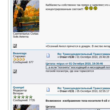
Каббалисты собственно так прямо и заявляют,что
концентрированным светом!!!
Сaementarius Civitas
Solis Aeterna
«Осенний Ангел прячется в дождях. В листве янтарн
Beaverage
Re: Трансцендентальный Трансгумани
Старожил
«
Ответ #130 :
01 Октября 2010, 20:40:28
Сообщений: 677
Цитата: migus от 01 Октября 2010, 19:30:46
...а если "погонять" восходящий и нисходящий по
погоняй посмотри, где они тормозятся
Quangel
Re: Трансцендентальный Трансгумани
Модератор
«
Ответ #131 :
05 Октября 2010, 02:55:17
Ветеран
Сообщений: 7735
Возможное изображение тела-носителя 4-ой с
Цитата: