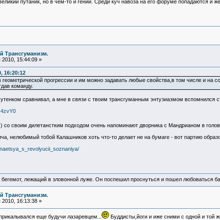
великий путаник, но в чем-то и гений. Среди куч навоза на его форуме попадаются и ж
й Трансгуманизм.
2010, 15:44:09 »
, 16:20:12
в геометрической прогрессии и им можно задавать любые свойства,в том числе и на с
тдав команду.
 утенком сравнивал, а мне в связи с твоим трансгуманным энтузиазмом вспомнился с
J4zvY0
) со своим дилетанстким подходом очень напоминают дворника с Мандрианом в голо
ича, нелюбимый тобой Калашников хоть что-то делает не на бумаге - вот партию обра
inaetsya_s_revolyucii_soznaniya/
 бегемот, лежащий в зловонной луже. Он поспешил проснуться и пошел любоваться б
й Трансгуманизм.
2010, 16:13:38 »
 прикалывался еще будучи лазаревцем...
Буддисты,йоги и иже сними с одной и той ж