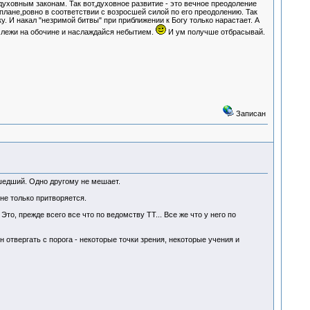
духовным законам. Так вот,духовное развитие - это вечное преодоление
лане,ровно в соответствии с возросшей силой по его преодолению. Так
 И накал "незримой битвы" при приближении к Богу только нарастает. А
е,лежи на обочине и наслаждайся небытием.
И ум получше отбрасывай.
Записан
сшедший. Одно другому не мешает.
 не только притворяется.
Это, прежде всего все что по ведомству ТТ... Все же что у него по
н отвергать с порога - некоторые точки зрения, некоторые учения и