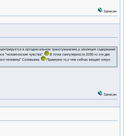
Записан
центрируется в ортодоксальном трансгуманизме,а эволюция содержания
все "человеческие чувства".
В точке сингулярности 2030-го эти две
Бого-человеку" Соловьева.
Примерно то,о чем сейчас вещает клоун
Записан