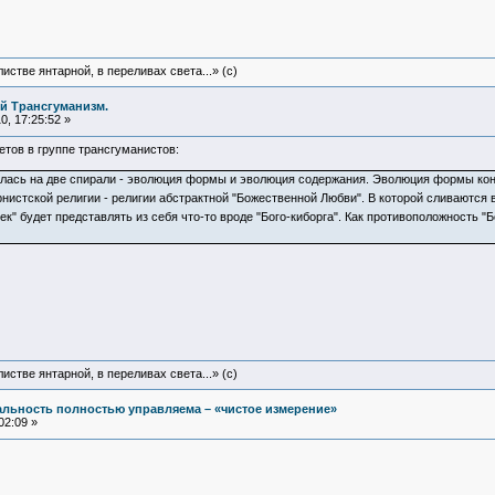
истве янтарной, в переливах света...» (c)
й Трансгуманизм.
, 17:25:52 »
етов в группе трансгуманистов:
лась на две спирали - эволюция формы и эволюция содержания. Эволюция формы кон
нистской религии - религии абстрактной "Божественной Любви". В которой сливаются 
ек" будет представлять из себя что-то вроде "Бого-киборга". Как противоположность "
истве янтарной, в переливах света...» (c)
альность полностью управляема – «чистое измерение»
02:09 »