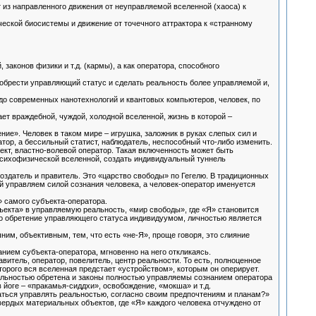
т из направленного движения от неуправляемой вселенной (хаоса) к
еской биосистемы и движение от точечного аттрактора к «странному
законов физики и т.д. (кармы), а как оператора, способного
 обрести управляющий статус и сделать реальность более управляемой и,
, до современных нанотехнологий и квантовых компьютеров, человек, по
ет враждебной, чуждой, холодной вселенной, жизнь в которой –
ие». Человек в таком мире – игрушка, заложник в руках слепых сил и
атор, а бессильный статист, наблюдатель, неспособный что-либо изменить.
ект, властно-волевой оператор. Такая включенность может быть
 психофизической вселенной, создать индивидуальный туннель
создатель и правитель. Это «царство свободы» по Гегелю. В традиционных
й управляем силой сознания человека, а человек-оператор именуется
» самого субъекта-оператора.
екта» в управляемую реальность, «мир свободы», где «Я» становится
но обретение управляющего статуса индивидуумом, личностью является
ним, объективным, тем, что есть «не-Я», проще говоря, это слияние
нием субъекта-оператора, мгновенно на него откликаясь.
итель, оператор, повелитель, центр реальности. То есть, полноценное
торого вся вселенная предстает «устройством», которым он оперирует.
еальностью обретена и законы полностью управляемы сознанием оператора
йоге – «пракамья-сиддхи», освобождение, «мокша» и т.д.
аться управлять реальностью, согласно своим предпочтениям и планам?»
вердых материальных объектов, где «Я» каждого человека отчуждено от