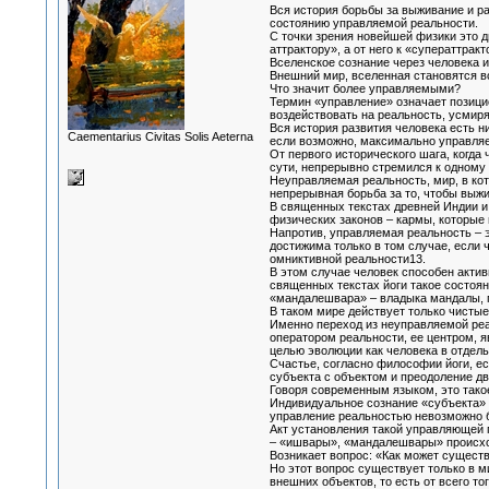
Вся история борьбы за выживание и ра
состоянию управляемой реальности.
С точки зрения новейшей физики это 
аттрактору», а от него к «суператтракт
Вселенское сознание через человека и
Внешний мир, вселенная становятся в
Что значит более управляемыми?
Термин «управление» означает позицион
воздействовать на реальность, усмиря
Вся история развития человека есть н
Сaementarius Civitas Solis Aeterna
если возможно, максимально управля
От первого исторического шага, когда
сути, непрерывно стремился к одному
Неуправляемая реальность, мир, в кот
непрерывная борьба за то, чтобы выжи
В священных текстах древней Индии и 
физических законов – кармы, которые 
Напротив, управляемая реальность – э
достижима только в том случае, если
омниктивной реальности13.
В этом случае человек способен актив
священных текстах йоги такое состоя
«мандалешвара» – владыка мандалы, 
В таком мире действует только чистые
Именно переход из неуправляемой реа
оператором реальности, ее центром, 
целью эволюции как человека в отдель
Счастье, согласно философии йоги, ес
субъекта с объектом и преодоление д
Говоря современным языком, это тако
Индивидуальное сознание «субъекта» н
управление реальностью невозможно бе
Акт установления такой управляющей п
– «ишвары», «мандалешвары» происходи
Возникает вопрос: «Как может сущест
Но этот вопрос существует только в м
внешних объектов, то есть от всего то