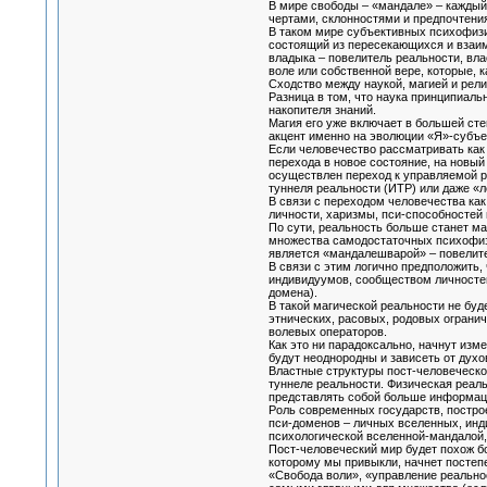
В мире свободы – «мандале» – каждый
чертами, склонностями и предпочтени
В таком мире субъективных психофизи
состоящий из пересекающихся и взаим
владыка – повелитель реальности, вла
воле или собственной вере, которые, ка
Сходство между наукой, магией и рели
Разница в том, что наука принципиаль
накопителя знаний.
Магия его уже включает в большей сте
акцент именно на эволюции «Я»-субъе
Если человечество рассматривать как 
перехода в новое состояние, на новый
осуществлен переход к управляемой ре
туннеля реальности (ИТР) или даже «
В связи с переходом человечества ка
личности, харизмы, пси-способностей н
По сути, реальность больше станет ма
множества самодостаточных психофизи
является «мандалешварой» – повелите
В связи с этим логично предположить,
индивидуумов, сообществом личностей
домена).
В такой магической реальности не буд
этнических, расовых, родовых ограни
волевых операторов.
Как это ни парадоксально, начнут из
будут неоднородны и зависеть от духо
Властные структуры пост-человеческо
туннеле реальности. Физическая реаль
представлять собой больше информац
Роль современных государств, постро
пси-доменов – личных вселенных, инди
психологической вселенной-мандалой, 
Пост-человеческий мир будет похож бо
которому мы привыкли, начнет постеп
«Свобода воли», «управление реально