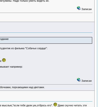
емчужины. Надо только уметь видеть их.
Записан
оздание
тудентик из фильма "Собачье сердце":
ве
зовывает например:
Записан
абочками, порхающими над цветами.
е мыслью,"если тебе дали ум,отбрось его".
Даже скучно читать эти