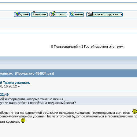
0 Пользователей и 3 Гостей смотрят эту тему.
анизм. (Прочитано 484834 раз)
й Трансгуманизм.
, 16:20:12 »
22:49
ей информации, которые тоже не вечны...
гут ли нано-роботы перейти на подножный корм?
-роботы путем направленной эволюции овладели холодным термоядерным синтезом.
мно-молекулярном уровне. После этого они будут размножаться в геометрической про
тдав команду.