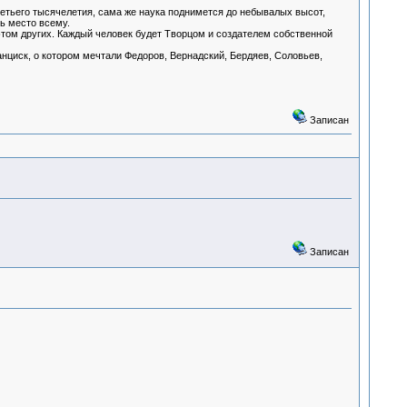
етьего тысячелетия, сама же наука поднимется до небывалых высот,
ть место всему.
этом других. Каждый человек будет Творцом и создателем собственной
анциск, о котором мечтали Федоров, Вернадский, Бердяев, Соловьев,
Записан
Записан