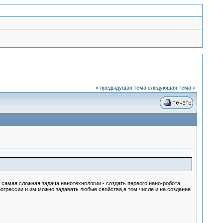
« предыдущая тема
следующая тема »
самая сложная задача нанотехнологии - создать первого нано-робота.
грессии и им можно задавать любые свойства,в том числе и на создание