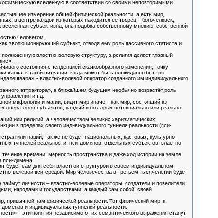
ихофизическую вселенную в соответствии со своими неповторимыми
застывшее измерение общей физической реальности, а есть мир,
х, в центре каждой из которых находится ее творец – богочеловек,
та вселенная субъективна, она подобна собственному мнению, собственной
ностью человеком.
 как эволюционирующий субъект, отводя ему роль пассивного статиста и
 полноценную властно-волевую структуру, а религия делает главный
кие».
чивого состояния с тенденцией скачкообразного изменения, точку
ки хаоса, к такой ситуации, когда может быть неожиданно быстро
мандалешвара» – властно-волевой оператор созданного им индивидуального
ранного аттрактора», в ближайшем будущем необычно возрастёт роль
управления и т.д.
зной мифологии и магии, видят мир иначе – как мир, состоящий из
х операторов-субъектов, каждый из которых потенциально или реально
наций или религий, а человечеством великих харизматических
кции в пределах своего индивидуального туннеля реальности (пси-
тран или наций, так же не будет национальных, кастовых, культурно-
ных туннелей реальности, пси-доменов, отдельных субъектов, властно-
течение времени, мерность пространства и даже ход истории на земле
и пси-домена.
кт будет сам для себя властной структурой в своем индивидуальном
стно-волевой пси-средой. Мир человечества в третьем тысячелетии будет
 займут личности – властно-волевые операторы, создатели и повелители
ьми, народами и государствами, а каждый сам собой, своей
р, привычной нам физической реальности. Тот физический мир, к
и-доменов и индивидуальных туннелей реальности.
ости» – эти понятия независимо от их семантического выражения станут