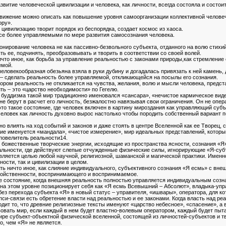
звитие человеческой цивилизации и человека, как личности, всегда состояла и состои
движение можно описать как повышение уровня самоорганизации коллективной человеч
ору».
 цивилизацию творит порядок из беспорядка, создает космос из хаоса.
се более управляемыми по мере развития самосознания человека.
ирование человека не как пассивно-безвольного субъекта, отданного на волю стихий, 
ть ее, подчинять, преобразовывать и творить в соответствии со своей волей.
ичто иное, как борьба за управление реальностью с законами природы,как стремление
емой.
 человекообразная обезьяна взяла в руки дубину и догадалась привязать к ней камень
 – сделать реальность более управляемой, откликающейся на посылы его сознания.
ором реальность не откликается на чувства, желания, волю и мысли человека, предста
ть – это «царство необходимости» по Гегелю.
буддизма такой мир традиционно именовался «сансара», «нечистое кармическое виден
не берут в расчет его личность, безжалостно навязывая свои ограничения. Он не опер
то такое состояние, где человек включен в картину мироздания как управляющий субъ
 человек как личность духовно вырос настолько чтобы породить собственный вариант
но влиять на ход событий и законов и даже стоять в центре Вселенной как ее Творец, 
ние именуется «мандала», «чистое измерение», мир идеальных представлений, которы
повелитель реальности14.
 божественные творческие энергии, исходящие из пространства ясности, сознания «Я
льности, где действуют слепые отчужденные физические силы, игнорирующие «Я-субъ
является целью любой научной, религиозной, шаманской и магической практики. Имен
ности, так и цивилизации в целом.
ть ничто иное, как слияние индивидуального, субъективного сознания «Я есмь» с внеш
войственности, воспринимающего и воспринимаемое.
е состояние, когда внешняя реальность полностью управляется индивидуальным созна
а этом уровне позиционирует себя как «Я есмь Всевышний – Абсолют», владыка-управ
з перехода субъекта «Я» в новый статус – управителя, «ишвары», оператора, для ко
си-связи есть обретение власти над реальностью и ее законами. Когда власть над р
т то, что древние религиозные тексты именуют «царство небесное», «спасение», а в 
вовать мир, если каждый в нем будет властно-волевым оператором, каждый будет пыт
ире субъект-объектной физической вселенной, состоящей из личностей-субъектов и т
го, чем «Я» не является.