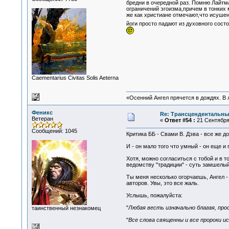
бредни в очередной раз. Помню Лайтма
ограничений эгоизма,причем в тонких 
же как христиане отмечают,что исушен
йоги просто падают из духовного состо
Сaementarius Civitas Solis Aeterna
«Осенний Ангел прячется в дождях. В л
Феникс
Re: Трансцендентальны
Ветеран
«
Ответ #54 :
21 Сентября 
Сообщений: 1045
Критика ББ - Свами В. Дэва - все же 
И - он мало того что умный - он еще и
Хотя, можно согласиться с тобой и в то
ведомству "традиции" - суть замшелый
Ты меня несколько огорчаешь, Ангел - 
авторов. Увы, это все жаль.
Услышь, пожалуйста:
"
Любая весть изначально благая, про
таинственный незнакомец
"
Все слова священны и все пророки и