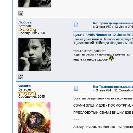
Любовь
Re: Трансцендентальны
Ветеран
«
Ответ #50 :
13 Июня 2010
Сообщений: 7250
Цитата: Urbis Numen от 12 Июня 2010
Так осуществится Великий переход к б
Циолковский, Тейяр де Шарден и многи
только стоит добавить:
сделай работу - получишь результат... 
иначе станешь хаосом
Феникс
Re: Трансцендентальны
Ветеран
«
Ответ #51 :
21 Сентября 
Сообщений: 1045
Богатый Бездельник - есть такой нез
СВАМИ ВИШНУ ДЭВ - ПОСМОТРИМ, Ч
ПРЕСЛОВУТЫЙ СВАМИ ВИШНУ ДЭВ ИЛ
* * *
Ангелу: эти ссылки больше чем просто