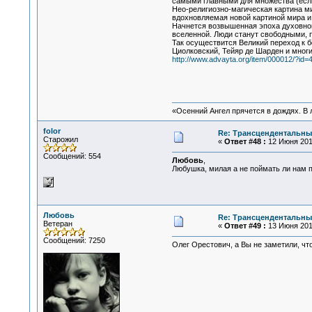
самыми главными для множества (если
Нео-религиозно-магическая картина м
вдохновляемая новой картиной мира и, 
Начнется возвышенная эпоха духовного
вселенной. Люди станут свободными, п
Так осуществится Великий переход к б
Циолковский, Тейяр де Шарден и многи
http://www.advayta.org/item/000012/?id=
«Осенний Ангел прячется в дождях. В л
folor
Re: Трансцендентальны
Старожил
«
Ответ #48 :
12 Июня 2010
Сообщений: 554
Любовь
,
Любушка, милая а не поймать ли нам пар
Любовь
Re: Трансцендентальны
Ветеран
«
Ответ #49 :
13 Июня 2010
Сообщений: 7250
Олег Орестович, а Вы не заметили, что