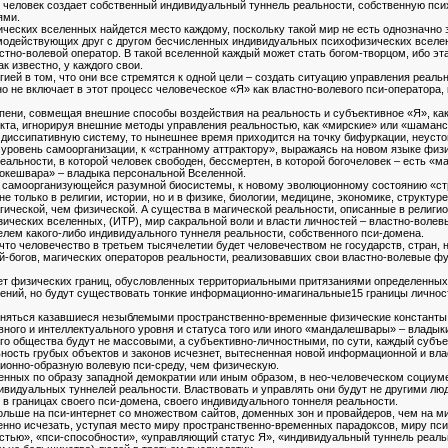
 человек создает собственный индивидуальный туннель реальности, собственную пс
ями.
ческих вселенных найдется место каждому, поскольку такой мир не есть однозначно 
одействующих друг с другом бесчисленных индивидуальных психофизических вселенны
стно-волевой оператор. В такой вселенной каждый может стать богом-творцом, ибо э
к известно, у каждого свои.
гией в том, что они все стремятся к одной цели – создать ситуацию управления реаль
но не включает в этот процесс человеческое «Я» как властно-волевого пси-оператора,
пени, совмещая внешние способы воздействия на реальность и субъективное «Я», как
кта, игнорируя внешние методы управления реальностью, как «мирские» или «шаманс
диссипативную систему, то нынешнее время приходится на точку бифуркации, неустой
 уровень самоорганизации, к «странному аттрактору», выражаясь на новом языке физи
альности, в которой человек свободен, бессмертен, в которой богочеловек – есть «
локешвара» – владыка персональной Вселенной.
к самоорганизующейся разумной биосистемы, к новому эволюционному состоянию «ст
е только в религии, истории, но и в физике, биологии, медицине, экономике, структуре 
гической, чем физической. А существа в магической реальности, описанные в религио
ческих вселенных, (ИТР), мир сакральной воли и власти личностей – властно-волевы
лем какого-либо индивидуального туннеля реальности, собственного пси-домена.
 что человечество в третьем тысячелетии будет человечеством не государств, стран, 
-богов, магических операторов реальности, реализовавших свои властно-волевые фун
ет физических границ, обусловленных территориальными притязаниями определенных с
чений, но будут существовать тонкие информационно-имагинальные15 границы личност
меняться казавшиеся незыблемыми пространственно-временные физические константы, 
вного и интеллектуального уровня и статуса того или иного «мандалешвары» – владык
го общества будут не массовыми, а субъективно-личностными, по сути, каждый субъе
ность грубых объектов и законов исчезнет, вытесненная новой информационной и вла
ионно-образную волевую пси-среду, чем физическую.
енных по образу западной демократии или иным образом, в нео-человеческом социуме
видуальных туннелей реальности. Властвовать и управлять они будут не другими люд
в границах своего пси-домена, своего индивидуального тоннеля реальности.
льше на пси-интернет со множеством сайтов, доменных зон и провайдеров, чем на ми
енно исчезать, уступая место миру пространственно-временных парадоксов, миру пс
стью», «пси-способности», «управляющий статус Я», «индивидуальный туннель реальн