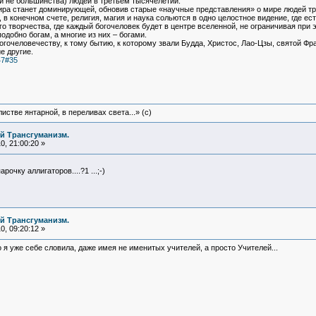
 не большинства) людей в третьем тысячелетии.
ира станет доминирующей, обновив старые «научные представления» о мире людей тр
в конечном счете, религия, магия и наука сольются в одно целостное видение, где ес
 творчества, где каждый богочеловек будет в центре вселенной, не ограничивая при 
одобно богам, а многие из них – богами.
огочеловечеству, к тому бытию, к которому звали Будда, Христос, Лао-Цзы, святой Фр
е другие.
47#35
истве янтарной, в переливах света...» (c)
й Трансгуманизм.
, 21:00:20 »
очку аллигаторов....?1 ...;-)
й Трансгуманизм.
, 09:20:12 »
 я уже себе словила, даже имея не именитых учителей, а просто Учителей...