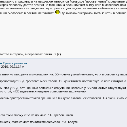
на как-то спрашивали на лекции,как относится йоговское "просветление" к реальным 
мирах человеку дается эгоизм не меньший,а больший,чем был у него в материальном п
ия,посылаемые святым,на порядок превосходят те,что посылаются обычному человеку.
яния "человека" в состояние "камня".
Где никакой "незримой битвы" нет и в помин
истве янтарной, в переливах света...» (c)
й Трансгуманизм.
2010, 20:11:14 »
достаточно изощрена и многоаспектна. ББ - очень умный человек, хотя и совсем сума
 превосходит В. Д. "ростом", масштабом. Он действительно "сверху" на него смотрит, а
м, что у В. Д. есть ценные аспекты в его учении, которые у ББ полностью отсутствуют. 
 отстой, и ББ издевается над ним совершенно заслуженно.
очень пристрастной точкой зрения. И я бы даже сказал - сектантской. Ты очень склоне
сто ты к этому еще не привык...
" Б. Гребенщиков
стинны, только вот понимают они мало...
" А. Кроули