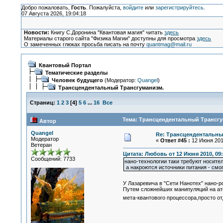
Добро пожаловать,
Гость
. Пожалуйста,
войдите
или
зарегистрируйтесь
.
07 Августа 2026, 19:04:18
Новости:
Книгу С.Доронина "Квантовая магия" читать
здесь
Материалы старого сайта "Физика Магии" доступны для просмотра
здесь
О замеченных глюках просьба писать на почту
quantmag@mail.ru
Квантовый Портал
Тематические разделы
Человек будущего
(Модератор:
Quangel
)
Трансцендентальный Трансгуманизм.
Страниц:
1
2
3
[
4
]
5
6
...
16
Все
Тема: Трансцендентальный Трансгум
Автор
Quangel
Re: Трансцендентальны
Модератор
«
Ответ #45 :
12 Июня 2010
Ветеран
Цитата: Любовь от 12 Июня 2010, 09:
Сообщений: 7733
нано-технологии таки требуют носител
а накроются источники питания - смо
У Лазаревича в "Сети Нанотех" нано
Путем сложнейших манипуляций на ато
мета-квантового процессора,просто о