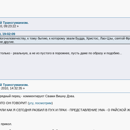
й Трансгуманизм.
, 09:23:22 »
, 19:02:09
огочеловечеству, к тому бытию, к которому звали Будда, Христос, Лао-Цзы, святой Ф
е другие.
только - реальную, а не из пустого в порожнее, пусть даже по образу и подобию...
й Трансгуманизм.
2010, 14:32:35 »
аурядный перец - комментирует Свами Вишну Дэва.
ТО ОН ГОВОРИТ (
угу, посмотрим
)
И КАК Я СЕГОДНЯ РАЗБИЛ В ПУХ И ПРАХ - ПРЕДСТАВЛЕНИЕ УМА - О РАЙСКОЙ 
 прикол.