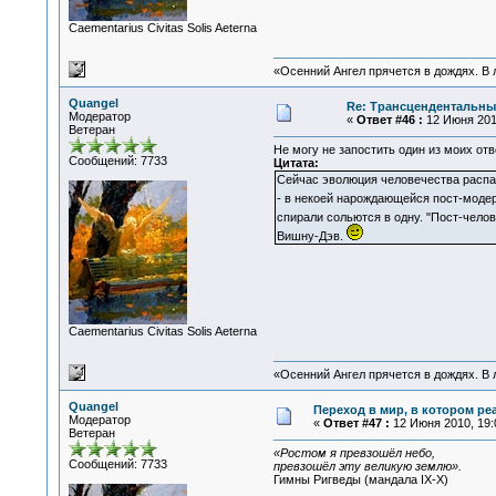
Сaementarius Civitas Solis Aeterna
«Осенний Ангел прячется в дождях. В л
Quangel
Re: Трансцендентальны
Модератор
«
Ответ #46 :
12 Июня 2010
Ветеран
Не могу не запостить один из моих отв
Сообщений: 7733
Цитата:
Сейчас эволюция человечества распа
- в некоей нарождающейся пост-модер
спирали сольются в одну. "Пост-челов
Вишну-Дэв.
Сaementarius Civitas Solis Aeterna
«Осенний Ангел прячется в дождях. В л
Quangel
Переход в мир, в котором ре
Модератор
«
Ответ #47 :
12 Июня 2010, 19:
Ветеран
«Ростом я превзошёл небо,
Сообщений: 7733
превзошёл эту великую землю».
Гимны Ригведы (мандала IX-Х)