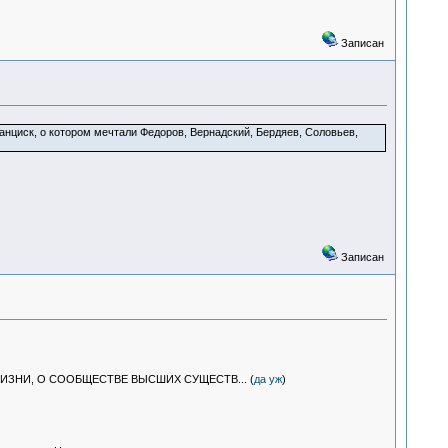
Записан
ранциск, о котором мечтали Федоров, Вернадский, Бердяев, Соловьев,
Записан
ЖИЗНИ, О СООБЩЕСТВЕ ВЫСШИХ СУЩЕСТВ... (
да уж
)