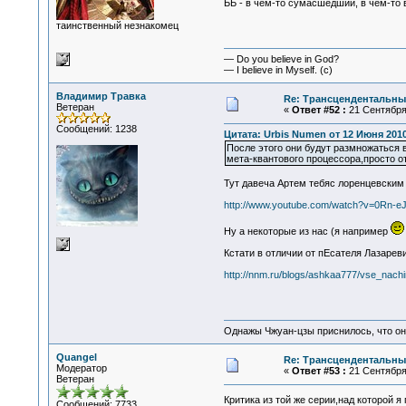
ББ - в чем-то сумасшедший, в чем-то 
таинственный незнакомец
— Do you believe in God?
— I believe in Myself. (c)
Владимир Травка
Re: Трансцендентальны
Ветеран
«
Ответ #52 :
21 Сентября 
Сообщений: 1238
Цитата: Urbis Numen от 12 Июня 2010
После этого они будут размножаться 
мета-квантового процессора,просто о
Тут давеча Артем тебяс лоренцевским
http://www.youtube.com/watch?v=0Rn-e
Ну а некоторые из нас (я например
Кстати в отличии от пЕсателя Лазарев
http://nnm.ru/blogs/ashkaa777/vse_nach
Однажы Чжуан-цзы приснилось, что он
Quangel
Re: Трансцендентальны
Модератор
«
Ответ #53 :
21 Сентября 
Ветеран
Критика из той же серии,над которой я
Сообщений: 7733